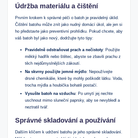
Údržba materiálu a čištění
Prvním krokem k správné péči ‍o batoh je pravidelný úklid.
Čištění batohu může znít‌ jako nudný domácí úkol, ‌ale jen ⁢si
ho představte jako preventivní ⁢prohlídku. Pokud‍ chcete, aby
váš batoh byl jako nový, dodržujte tyto⁣ tipy:
Pravidelně odstraňovat prach a nečistoty
: Použijte
měkký hadřík nebo ‍štětec, abyste se zbavili⁢ prachu ‌z
⁢těch nejdůmyslnějších⁣ zákoutí.
Na skvrny použijte ⁣jemné mýdlo
: Nepoužívejte
⁣drsné ​chemikálie, které by ​mohly poškodit látku. Voda,
trocha mýdla a houbička bohatě postačí.
Vysušte batoh na⁢ vzduchu
: Po umytí jej nechte
uschnout⁣ mimo​ sluneční paprsky, aby se nevybledl a
neztratil tvář.
Správné skladování a používání
Dalším klíčem k udržení batohu je jeho správné skladování.