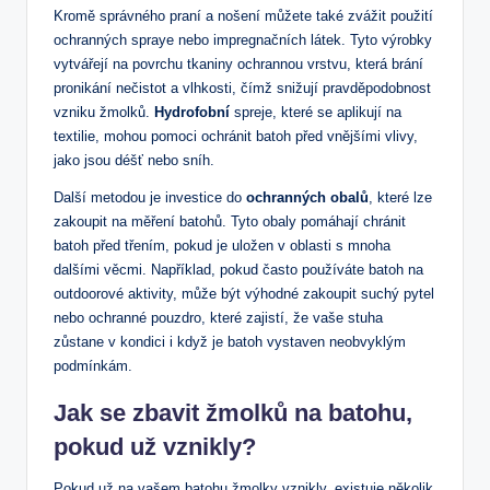
Kromě správného praní⁢ a nošení ‌můžete také zvážit použití
⁣ochranných spraye nebo impregnačních látek. Tyto výrobky
vytvářejí ⁢na povrchu tkaniny ochrannou vrstvu, ⁤která brání
pronikání nečistot a vlhkosti, čímž snižují pravděpodobnost
vzniku žmolků.
Hydrofobní
​spreje, které se aplikují na
textilie, mohou pomoci ochránit batoh před vnějšími vlivy,
jako jsou déšť nebo sníh.
Další metodou je investice do
ochranných obalů
, které lze
zakoupit⁤ na měření batohů. Tyto obaly pomáhají chránit
batoh‌ před třením, pokud⁤ je uložen ‌v oblasti s mnoha ​
dalšími věcmi. Například, pokud často používáte batoh na
outdoorové aktivity, může být výhodné zakoupit suchý ​pytel
nebo ⁢ochranné pouzdro, které zajistí, že vaše ‍stuha
zůstane⁤ v kondici i když je batoh vystaven neobvyklým
podmínkám.
Jak se zbavit žmolků na batohu,
pokud už vznikly?
Pokud už na vašem ‌batohu žmolky vznikly, existuje několik