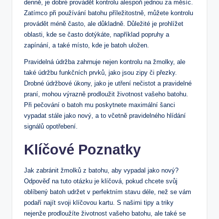
denně, je dobré provádět kontrolu ‍alespoň ⁤jednou za měsíc.
Zatímco při používání batohu příležitostně, můžete⁤ kontrolu
provádět méně často, ale důkladně. Důležité je prohlížet‌
oblasti, kde se často dotýkáte, například popruhy a
‌zapínání,⁤ a ⁤také místo,‍ kde⁤ je batoh uložen.
Pravidelná údržba zahrnuje nejen kontrolu na žmolky, ale
také údržbu funkčních​ prvků, jako jsou zipy či ‍přezky.
Drobné údržbové úkony, jako je utření nečistot‍ a pravidelné
praní, mohou výrazně prodloužit životnost vašeho batohu.
Při pečování o batoh mu poskytnete maximální šanci
vypadat stále jako nový, a to včetně pravidelného hlídání
‍signálů opotřebení.
Klíčové Poznatky
Jak zabránit žmolků z batohu, aby vypadal jako nový? ​
Odpověď na tuto otázku je klíčová, pokud chcete svůj
oblíbený batoh udržet v‌ perfektním ‌stavu déle,⁣ než se vám
⁣podaří najít ⁤svoji ‍klíčovou kartu. S ⁤našimi ⁣tipy a triky
nejenže prodloužíte životnost vašeho batohu, ⁢ale⁢ také se