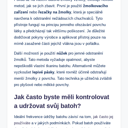
metod, jak se jich zbavit. První je použití
žmolkovacího
zařízení
nebo
řezačky‌ na žmolky
, která je speciálně⁤
navržena k odstranění ⁤nežádoucích chuchvalců.⁤ Tyto
přístroje fungují na ⁢principu jemného ořezávání povrchu
⁤látky a předcházejí ‍tak⁢ většímu poškození. Je ⁣důležité
dodržovat pokyny výrobce a aplikovat přístroj ‌pouze na
mírně zasažené části jejichž vlákna⁤ jsou ​v ​pořádku.
Další možností je použití
nůžek
pro jemné odstranění‌
žmolků. Tato metoda vyžaduje opatrnost, abyste
nepoškodili vlastní tkaninu batohu. Alternativně můžete
vyzkoušet
lepivé​ pásky
, které rovněž účinně odstraňují
menší žmolky z‍ povrchu. Tato technika je ⁤užitečná zvláště
pro plyšové nebo měkké povrchy.
Jak⁤ často byste měli kontrolovat
a udržovat svůj‍ batoh?
Ideální ‍frekvence údržby batohu​ závisí na tom,
jak často jej
používáte
a v jakých podmínkách. Pokud batoh používáte