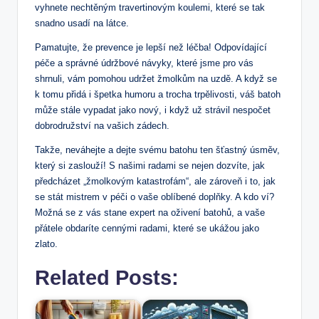
‍vyhnete nechtěným travertinovým koulemi, které se tak
⁣snadno⁢ usadí na látce.
Pamatujte,⁣ že prevence je lepší než léčba! Odpovídající
péče ⁤a správné údržbové návyky, které jsme pro ⁢vás
shrnuli, vám ⁤pomohou udržet ⁤žmolkům na uzdě. A ⁤když⁣ se
k tomu přidá i špetka humoru a trocha trpělivosti, váš batoh
může stále vypadat jako nový, i když už strávil nespočet
dobrodružství na​ vašich zádech.
Takže, neváhejte a dejte svému batohu ten ‍šťastný úsměv,
který⁤ si zaslouží! S našimi radami se nejen dozvíte, jak
předcházet „žmolkovým katastrofám“, ale zároveň i to, jak
se stát mistrem v péči o vaše oblíbené doplňky. A‍ kdo ví?
Možná se z vás stane expert na oživení batohů, a vaše
přátele obdaríte cennými radami, které se ukážou jako
zlato.
Related Posts: