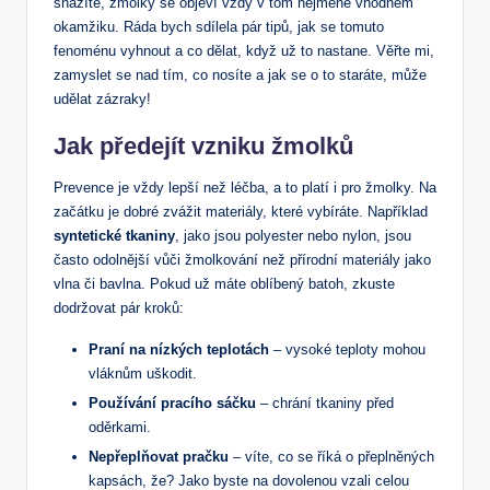
snažíte, žmolky se ⁢objeví vždy v tom nejméně vhodném
okamžiku. Ráda bych sdílela pár tipů, jak se tomuto
fenoménu vyhnout a co dělat, ⁢když už to ⁤nastane. Věřte mi,
zamyslet⁢ se ​nad tím, co nosíte a jak ⁣se o to staráte, může‌
udělat‌ zázraky!
Jak předejít vzniku žmolků
Prevence je vždy lepší‌ než léčba, a to platí i pro žmolky. Na
začátku⁤ je dobré zvážit materiály, které vybíráte. ⁤Například ‍
syntetické ‍tkaniny
, jako jsou polyester⁣ nebo nylon, jsou
často odolnější vůči žmolkování než přírodní materiály ‍jako
vlna či bavlna. Pokud už​ máte oblíbený batoh, zkuste ​
dodržovat pár kroků:
Praní na ‍nízkých teplotách
–⁤ vysoké teploty mohou⁤
vláknům uškodit.
Používání pracího sáčku
– chrání tkaniny před
oděrkami.
Nepřeplňovat pračku
– víte, co se říká o přeplněných
kapsách, že? Jako byste ⁣na ⁣dovolenou‌ vzali⁤ celou