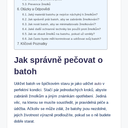
Prevence ‍žmolků
Otázky a Odpovědi
Jaký materiál batohu je nejvíce ​náchylný k žmolkům?
Jak správně prát batoh, ‍aby ‌se zabránilo žmolkování?
Jak nosit batoh, aby se minimalizovalo žmolkování?
Jaké‍ další ochranné techniky lze použít proti žmolkům?
Jak se zbavit žmolků na batohu, pokud už vznikly?
Jak⁤ často byste měli kontrolovat a udržovat svůj‍ batoh?
Klíčové Poznatky
Jak správně pečovat o
batoh
Udržet batoh ve špičkovém stavu je jako⁣ udržet
auto
v
perfektní kondici. Stačí ⁤pár jednoduchých kroků, ‌abyste
zabránili žmolkům a jiným známkám opotřebení. Jediná
věc, na kterou se musíte​ soustředit, je pravidelná péče a
údržba.⁢ Ačkoliv se může ⁢zdát, že batohy jsou nezdolné,
jejich ⁢životnost výrazně prodloužíte, pokud se o ně budete
dobře starat.