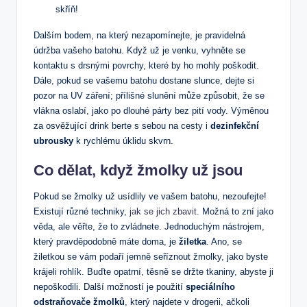
skříň!
Dalším bodem,​ na který nezapomínejte, ‍je pravidelná‍
údržba​ vašeho batohu.‌ Když už ‌je venku, ⁣vyhněte se
kontaktu s⁤ drsnými povrchy, které by ho mohly⁢ poškodit.
Dále, ⁣pokud se​ vašemu batohu dostane slunce, dejte si
pozor na UV záření; přílišné ​slunění může způsobit,⁣ že se​
vlákna⁤ oslabí, jako ‌po dlouhé⁣ párty bez pití⁢ vody. Výměnou
za ⁢osvěžující drink berte s​ sebou na cesty i
dezinfekční
ubrousky
k rychlému⁤ úklidu skvrn.
Co dělat, když žmolky ⁤už jsou
Pokud se žmolky už usídlily ve vašem batohu, nezoufejte!
Existují různé techniky,
jak se jich zbavit
.⁣ Možná to zní jako
věda, ale věřte, že to zvládnete. Jednoduchým‌ nástrojem,
který pravděpodobně máte doma, je
žiletka
. ‌Ano, se
žiletkou se vám podaří jemně seříznout žmolky, jako byste
krájeli rohlík. Buďte opatrní, těsně ⁣se⁤ držte tkaniny, abyste ji
nepoškodili. Další možností je použití
speciálního⁣
odstraňovače žmolků
, který ‍najdete v drogerii, ačkoli