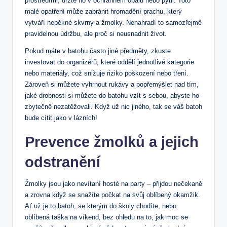
prostředími,⁤ držte ‌ho v ochranném obalu nebo pytli. Toto
⁤malé opatření může zabránit hromadění prachu, který
vytváří nepěkné skvrny a žmolky. Nenahradí to samozřejmě
pravidelnou údržbu, ale proč si‍ neusnadnit život.
Pokud máte v batohu často jiné předměty, zkuste
investovat do organizérů, které⁢ oddělí jednotlivé kategorie
nebo materiály, což snižuje riziko poškození nebo tření.
Zároveň si‍ můžete vyhrnout rukávy a popřemýšlet nad tím,
‌jaké drobnosti si můžete do batohu vzít s sebou, abyste⁤ ho
zbytečně nezatěžovali. Když už nic jiného, tak se váš batoh
bude cítit jako v lázních!
Prevence žmolků a jejich
odstranění
Žmolky jsou jako nevítaní ‍hosté‌ na party‌ – přijdou nečekaně
a zrovna když se snažíte počkat na svůj oblíbený okamžik.
Ať už je to batoh,⁣ se ​kterým do školy⁣ chodíte, nebo
oblíbená taška na víkend, bez ohledu na to, jak moc‍ se