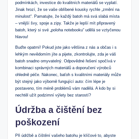
podmínkách, investice do kvalitních materiálů se vyplatí.
Jinak hrozí, že se vaše oblíbené kousky ‌rychle „změní‍ na
‍minulost“. Pamatujte, že každý batoh má svá slabá místa
– ⁤vnější‍ švy,‌ spoje a zipy. Takže je lepší mít připravený
batoh, který si své „poloha notebooku“ udělá se​ vztyčenou‌
hlavou!
Buďte ⁢opatrní! ‍Pokud jste jako⁣ většina z nás a občas i s⁤
lehkým nevědomím jíte a pijete, zkontrolujte, zda je váš
batoh snadno omyvatelný.⁢ Odpovědné řešení spočívá v
kombinaci správných materiálů a doporučení výrobců
ohledně péče. Nakonec, baťoh s ‌kvalitními materiály může
být stejný jako výborně fungující auto: čím lépe je
postaveno, tím méně problémů vám nadělá. A kdo by si
nechtěl užít podzimní výlety bez starostí?
Údržba a čištění bez⁢
poškození
Při údržbě a čištění vašeho batohu ⁢je klíčové to, abyste