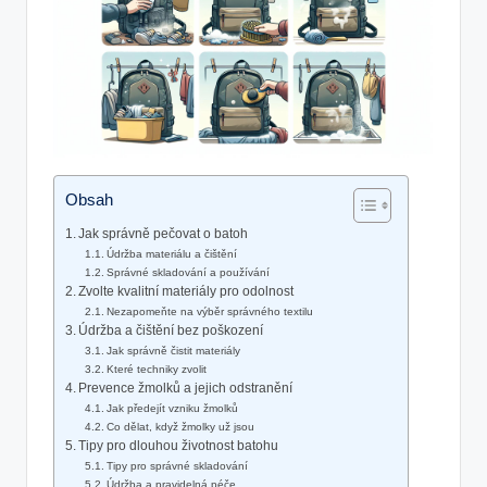
Obsah
Jak správně pečovat o batoh
Údržba materiálu a čištění
Správné skladování a používání
Zvolte kvalitní materiály pro odolnost
Nezapomeňte na výběr správného textilu
Údržba a čištění bez⁢ poškození
Jak správně čistit materiály
Které techniky zvolit
Prevence žmolků a jejich odstranění
Jak předejít vzniku žmolků
Co dělat, když žmolky ⁤už jsou
Tipy pro ​dlouhou ‌životnost batohu
Tipy pro správné skladování
Údržba⁤ a⁣ pravidelná péče