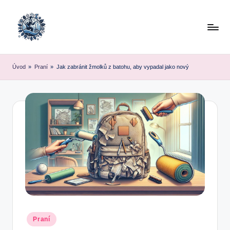
Skip
to
content
Úvod
»
Praní
»
Jak zabránit žmolků z batohu, aby vypadal jako nový
Posted
Praní
in