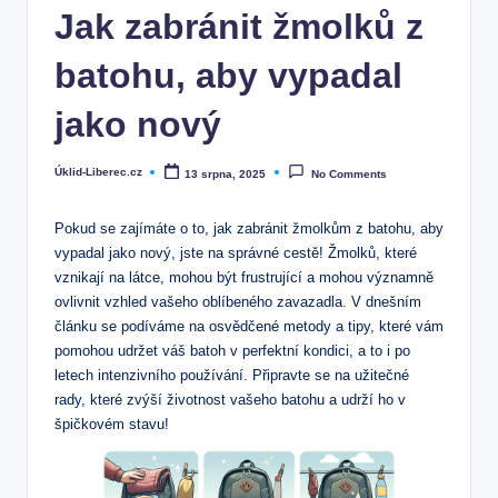
Jak zabránit žmolků z
batohu, aby vypadal
jako nový
Úklid-Liberec.cz
13 srpna, 2025
No Comments
Posted
by
Pokud se zajímáte o to, jak‌ zabránit žmolkům z batohu, aby
vypadal jako nový, jste na správné cestě! Žmolků, které
vznikají na látce, mohou být‌ frustrující a mohou významně
ovlivnit vzhled vašeho oblíbeného zavazadla. V dnešním
článku se podíváme na ⁣osvědčené metody a tipy, které vám
pomohou​ udržet váš ⁤batoh v perfektní​ kondici, a to i po
letech intenzivního používání. Připravte se na užitečné
rady, které zvýší životnost vašeho batohu a ⁤udrží ho v
špičkovém stavu!