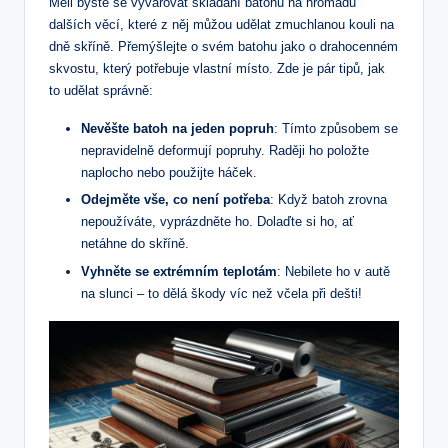
Měli byste ⁤se vyvarovat skládání batohu na hromadu ​
dalších věcí, které⁤ z něj můžou ‍udělat zmuchlanou kouli na
dně skříně. Přemýšlejte o svém batohu jako o drahocenném
skvostu, který‌ potřebuje vlastní místo. Zde je pár tipů, jak
to udělat správně:
Nevěšte batoh na jeden popruh
: Tímto způsobem se
nepravidelně deformují popruhy. Raději ho položte ​
naplocho nebo použijte háček.
Odejměte ⁤vše,⁣ co není potřeba
: Když‌ batoh ‍zrovna‌
nepoužíváte, ⁣vyprázdněte ho. Dolaďte si ho, ať
netáhne ​do skříně.
Vyhněte se⁤ extrémním teplotám
: Nebilete ⁣ho ⁤v autě
na slunci – to dělá škody víc než včela⁣ při ​dešti!