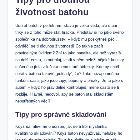
‌životnost batohu
Udržet batoh ⁤v perfektním stavu je velká věda, ale s pár
⁣triky se z toho může‌ stát hračka. Představ si ho jako svého
společníka‍ na dobrodružství – ⁢když mu poskytneš péči,‍
odvděčí ⁤se ti dlouhou životností! Co takhle začít
pravidelným úklidem? ⁢Zní to jako​ banalita,⁤ ale než vyrazíš
⁤na další⁣ cestu, zkontroluj, ⁣jestli v⁢ něm neleží nějaké kousky
​sušeného jídla z loňska nebo staré účtenky. Kdo by chtěl
nosit v batohu takové‌ „poklady“, že? Také nezapomeň ‌na
funkční části, jako jsou zipy, popruhy ⁢a přezky. Je to‍ jako s
autem – když ho pravidelně kontroluješ, méně‌ často se ⁢ti
rozbije. Hlavně, nedovol, aby se​ batoh stal ‌skladištěm
nepotřebných věcí!
Tipy pro správné skladování
Když už mluvíme ⁣o ‍údržbě,‍ jak se‌ ti líbí myšlenka
kvalitního skladování? Když batoh nevyužíváš, neházej ho