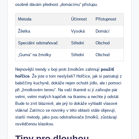
osobně⁢ dávám přednost ⁤„domácímu“ přístupu.
Metoda
Účinnost
Přístupnost
Žiletka
Vysoká
Domácí
Speciální odstraňovač
Střední
Obchod
„Guma“ na žmolky
Střední
Obchod
Nejnovější trendy v boji proti žmolkům zahrnují
použití
hořčice
. Že ⁣jste o tom neslyšeli? Hořčice, jak si pamatuji ​z
babiččiny kuchyně, dokáže nejen ​ochutit jídlo, ale i pomoci
při „žmolkovém⁣ teroru“. Na vaší tkanině si jí zafixujte pár
velmi, ‍velmi malých kapiček na tkaninu a⁢ nechte ji odstát.
Bude to znít bláznivě, ale prý to dokáže ⁤vyhladit vlasové ​
vlákna! Zatímco se novinky v této oblasti stále objevují,
starší⁣ metody, jako jsou‍ odstraňovače žmolků, zůstávají
osvědčenou klasikou.
Tipy pro ​dlouhou