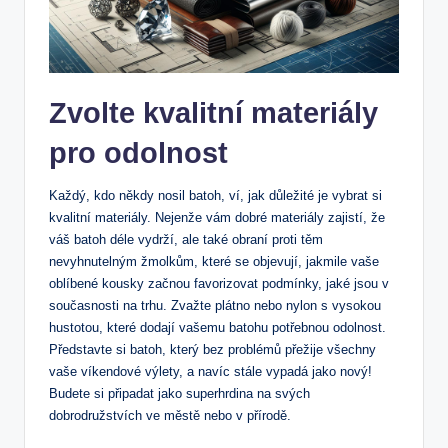
Zvolte kvalitní materiály
pro odolnost
Každý, kdo někdy nosil batoh, ⁣ví, jak důležité je vybrat si
kvalitní materiály. Nejenže vám dobré ​materiály zajistí, ⁤že
váš batoh déle vydrží, ale také⁤ obraní proti těm
nevyhnutelným žmolkům, které se objevují, jakmile ⁤vaše
oblíbené kousky začnou favorizovat podmínky, jaké jsou v
současnosti na trhu. Zvažte⁢ plátno nebo nylon s vysokou
hustotou, které dodají vašemu batohu potřebnou odolnost.
Představte si​ batoh, který bez problémů přežije všechny
vaše víkendové výlety, a ⁣navíc‌ stále vypadá jako nový!
Budete si⁤ připadat jako superhrdina na svých
dobrodružstvích ve městě⁤ nebo v ‍přírodě.