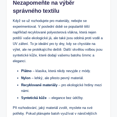
Nezapomeňte na výběr
správného textilu
Když se už​ rozhodujete pro materiály, ⁣nebojte se
experimentovat. V⁣ poslední době se popularitě těší
například recyklované polyesterová vlákna, která nejen
potěší vaše ekologické já,⁤ ale také jsou odolná proti‌ vodě a
‌UV záření.​ To⁢ je ideální pro ‍ty dny, kdy se chystáte na
výlet, ⁢ale⁣ ne protékajícího deště.​ Další‍ skvělou volbou⁢ jsou
syntetické kůže, ⁢které dodají vašemu batohu šmrnc a
eleganci.
Plátno
– klasika, která nikdy⁣ nevyjde z módy.
Nylon
– lehký, ale​ přesto‍ pevný materiál.
Recyklované materiály
– pro ​ekologické hrdiny mezi
námi.
Syntetická kůže
‍ – elegance bez ⁣údržby.
Při rozhodování,⁢ jaký materiál zvolit, myslete‍ na své
potřeby. Pokud plánujete batoh využívat v náročnějších‌