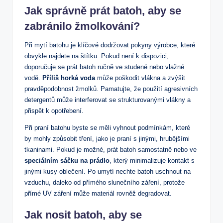
Jak správně prát batoh, ‍aby ‌se
zabránilo žmolkování?
Při mytí batohu ‍je klíčové dodržovat pokyny‌ výrobce,⁣ které
obvykle najdete na‌ štítku. Pokud není k dispozici,
doporučuje se prát ⁣batoh ⁣ručně ve studené nebo vlažné
‍vodě.
Příliš ‌horká voda
může poškodit vlákna a zvýšit
pravděpodobnost žmolků. Pamatujte, že použití ⁢agresivních
detergentů může interferovat​ se strukturovanými vlákny a
přispět k opotřebení.
Při praní batohu byste se měli vyhnout podmínkám, ⁣které
by mohly způsobit tření, jako je praní s jinými, ‌hrubějšími​
tkaninami. Pokud je ​možné, prát batoh samostatně⁣ nebo ve
speciálním sáčku na ‌prádlo
, který minimalizuje kontakt s
jinými ‌kusy oblečení. Po umytí nechte batoh uschnout na
vzduchu,⁢ daleko od přímého slunečního záření, protože
přímé UV ⁣záření může materiál rovněž degradovat.
Jak nosit batoh, aby se