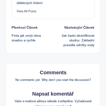
úklidových řešení.
View All Posts
Post
Přechozí Článek
Následující Článek
Finta jak umýt okna
Jak často dezinfikovat
navigation
snadno a rychle
studnu: Základní
pravidla údržby vody
Comments
No comments yet. Why don’t you start the discussion?
Napsat komentář
Vaše e-mailová adresa nebude zveřejněna.
Vyžadované