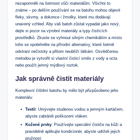
‍nezapomněli ‍na šetrnost vůči materiálům.‌ Všichni to
známe – po delším ‌používání se na batohu mohou objevit
fleky, skvrny, a dokonce i žmolky, které⁤ mu dodávají
unavený vzhled. Aby váš batoh zůstal vypadat jako nový,
dejte si pozor na výrobní materiály a typy čistících
prostředků. Zkuste se vyhnout silným chemikáliím a místo
toho se spolehněte na přírodní alternativy, které šetrně⁤
odstraní ‍nečistoty a přitom neublíží látkám. Osvědčenou
metodou je vytvořit si ⁢vlastní čisticí směs ⁣z‌ vody a octa
nebo⁢ použít jemný mýdlový​ roztok.
Jak správně čistit materiály
Komplexní čištění batohu by mělo být přizpůsobeno jeho
materiálu:
Textil
:‍ Umývejte studenou ​vodou a​ jemným kartáčem,
abyste zabránili poškození vláken.
Kožené prvky
: Používejte speciální čističe⁢ na kůži a
pravidelně aplikujte kondicionér, abyste ⁢udrželi jejich
pružnost.