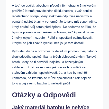
A teď, ⁣co​ udělat, abychom⁤ předešli těm otravně žmolkovým
potížím? Kromě pravidelného úklidu batohu, zvaž použití
repelentního spreje, který efektivně odpuzuje nečistoty a‌
pomáhá udržet tkaniny ve formě. ‍Je to jako mít superhrdinu,
který chrání tvůj batoh před ​špínou. Ne nadarmo se říká, že
lepší je prevence než řešení problému, že? ​A pokud už ⁤se
žmolky⁤ objeví, nezoufej! Pořiď si speciální odžmolkovač,
kterým se jich zbavíš rychleji než jsi⁣ je tam dostal!
Vytrvalá údržba a pozornost k detailům promění ​tvůj⁢ batoh v‍
dlouhodobého společníka na ‌tvých ‍dobrodružstvích. Takový
batoh, který se ti odvděčí loajalitou a bezchybným⁤
vzhledem! Když ⁢se mu⁢ věnuješ, on se ti odvděčí ‍ve
stylovém vzhledu⁤ i⁤ spolehlivosti. Jo, a ⁣kdo by nechtěl
kamaráda, na kterého se může spolehnout? Tak pojď do
toho a dej svému batohu tu ⁢nejlepší péči!
Otázky a Odpovědi
Jaký materiál batohu je nejvíce ​