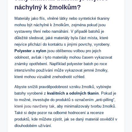
náchylný k žmolkům?
Materiály jako flís, ​vlněné látky nebo syntetické tkaniny
⁣mohou být náchylné k žmolkům, zejména ​pokud jsou
vystaveny tření nebo namáhání. V případě batohů je
důležité sledovat, jaké materiály⁣ byla ⁣část místa, které
nejvíce přichází do kontaktu⁤ s jinými povrchy, vyrobeny.
Polyester
a
nylon
jsou oblíbenou volbou pro jejich
odolnost, avšak i tyto materiály‌ mohou‍ časem ⁤vykazovat
známky opotřebení. Například polyester batoh po roce
intenzivního používání může vykazovat⁣ jemné ⁤žmolky,
které ⁣mohou vizuálně znehodnotit vzhled.
Abyste snížili pravděpodobnost vzniku žmolků, ‍vybírejte⁣
batohy vyrobené z
kvalitních a odolných tkanin
. Pokud je
to možné, investujte ⁣do produktů s ⁣označením „anti-pilling“,
které jsou navrženy tak
, aby minimalizovaly tvorbu žmolků.
Také si dejte pozor na ‍odborné hodnocení a recenze
produktů, kde ‌můžete zjistit, jak se daný materiál osvědčil v
dlouhodobém užívání.