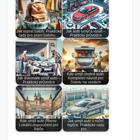
Jak vyprat batoh: Praktické
Jak auto umýt a vysát –
rady pro praní batohu…
Praktický průvodce
Kde umýt obytné auto:
Jak dokonale umýt auto –
Kompletní návod pro
Praktický průvodce
čistotu na cestách
Kde umýt auto Přerov:
Jak umýt auto v ruční
Lokální doporučení pro
myčce: Praktické rady
řidiče
pro…