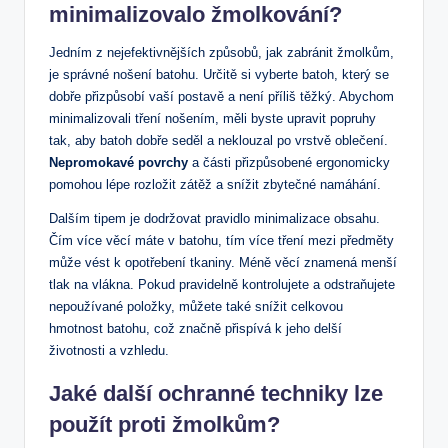
minimalizovalo žmolkování?
Jedním ‌z nejefektivnějších způsobů, jak zabránit žmolkům,
je správné nošení batohu. Určitě ⁤si vyberte batoh, který se
dobře přizpůsobí vaší ​postavě a ⁣není příliš těžký. Abychom
minimalizovali ⁤tření nošením, měli byste upravit popruhy
tak, aby batoh dobře seděl ⁣a neklouzal po vrstvě oblečení.
Nepromokavé povrchy
a části přizpůsobené ​ergonomicky
‍pomohou lépe rozložit zátěž a snížit zbytečné namáhání.
Dalším tipem⁢ je dodržovat​ pravidlo minimalizace obsahu.
Čím více věcí máte v batohu,⁣ tím více tření​ mezi předměty
může ⁣vést k opotřebení tkaniny. Méně věcí znamená menší
tlak na vlákna. Pokud pravidelně kontrolujete a odstraňujete ​
nepoužívané položky, ⁤můžete také snížit​ celkovou​
hmotnost batohu, což značně přispívá k‍ jeho delší
životnosti ​a vzhledu.
Jaké‍ další ochranné techniky lze
použít proti žmolkům?