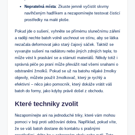
Nepratelná místa
: Zkuste jemně ‍vyčistit skvrny
‌navlhčeným hadříkem a nezapomínejte testovat čisticí⁣
prostředky na ​malé ploše.
Pokud jde o sušení, vyhněte se přímému slunečnímu záření
a raději nechte batoh volně uschnout ve stínu, aby se látka
nezačala deformovat jako starý čajový sáček. Taktéž se
vyvarujte sušení na radiátoru nebo jiných zdrojích​ tepla; to
může vést‌ k praskání se a ⁣stárnutí materiálů. Někdy totiž i
správná péče po praní může​ převážit nad všemi snahami o
odstranění žmolků. Pokud ⁣se⁤ už na batohu nějaké žmolky‍
objevily, můžete použít žmolkovač, který je⁣ rychlý a
efektivní ‍– něco jako pomocník, který dokáže‌ vrátit váš
batoh do formy, jako kdyby právě došel z obchodu.
Které techniky zvolit
Nezapomínejte ani na jednoduché⁤ triky, které vám ‌mohou
pomoci v boji proti⁢ udržování dobra. Například, pokud víte,​
že se váš batoh dostane do kontaktu s prašnými