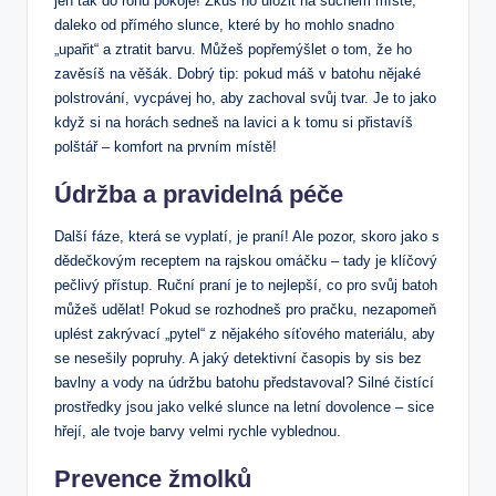
jen tak do rohu pokoje!‌ Zkus ‍ho uložit na suchém místě,
daleko od ‍přímého slunce, které by ⁣ho mohlo snadno
„upařit“ a ztratit barvu. Můžeš popřemýšlet o tom, že ho
zavěsíš na věšák. Dobrý tip: pokud máš ⁣v batohu nějaké
polstrování, vycpávej ho, aby zachoval‍ svůj tvar. Je to jako
když si na horách sedneš na lavici a k tomu​ si přistavíš
polštář – komfort na prvním místě!
Údržba⁤ a⁣ pravidelná péče
Další fáze, která se vyplatí, je praní! Ale pozor, skoro jako⁤ s
dědečkovým receptem na rajskou omáčku ‌– tady je klíčový
pečlivý⁢ přístup. Ruční praní je to nejlepší,⁤ co pro svůj batoh
můžeš udělat! Pokud se rozhodneš‌ pro pračku, nezapomeň
uplést zakrývací „pytel“ z nějakého síťového materiálu, aby
se nesešily popruhy. A jaký detektivní časopis by sis bez
bavlny a vody na údržbu batohu představoval? Silné čistící⁢
prostředky jsou jako velké slunce⁣ na letní ‍dovolence – sice
hřejí, ale tvoje barvy velmi rychle‍ vyblednou.
Prevence ‍žmolků