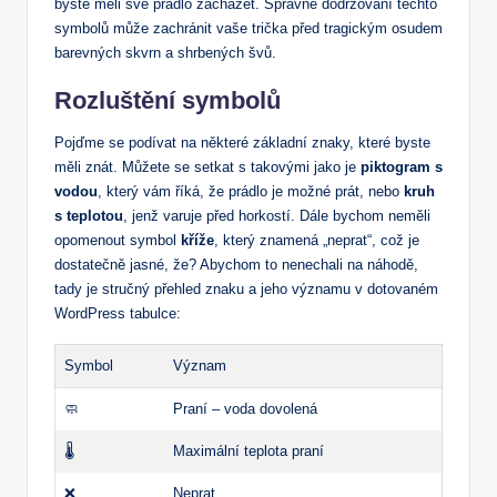
byste měli své prádlo zacházet. Správné dodržování těchto
symbolů může zachránit vaše trička před tragickým osudem
barevných skvrn a shrbených švů.
Rozluštění symbolů
Pojďme se podívat na některé základní znaky, které byste
měli znát. Můžete se setkat s takovými jako je
piktogram s
vodou
, který vám říká, že prádlo je možné prát, nebo
kruh
s teplotou
, jenž varuje před horkostí. Dále bychom neměli
opomenout symbol
kříže
, který znamená „neprat“, což je
dostatečně jasné, že? Abychom to nenechali na náhodě,
tady je stručný přehled znaku a jeho významu v dotovaném
WordPress tabulce:
Symbol
Význam
🧼
Praní – voda dovolená
🌡️
Maximální teplota praní
❌
Neprat