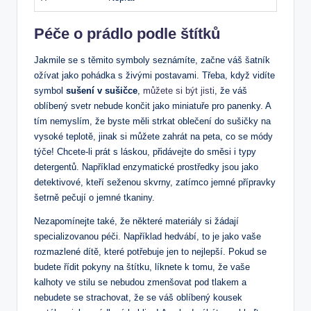
Péče o prádlo podle štítků
Jakmile se s těmito symboly seznámíte, začne váš šatník
ožívat jako pohádka s živými postavami. Třeba, když vidíte
symbol
sušení v sušičce
,
můžete si být jisti
, že váš
oblíbený svetr nebude končit jako miniatuře pro panenky. A
tím nemyslím, že byste měli strkat oblečení do sušičky na
vysoké teplotě, jinak si můžete zahrát na peta, co se módy
týče! Chcete-li prát s láskou, přidávejte do směsi i typy
detergentů. Například enzymatické prostředky jsou jako
detektivové, kteří seženou skvrny, zatímco jemné přípravky
šetrně pečují o jemné tkaniny.
Nezapomínejte také, že některé materiály si žádají
specializovanou péči. Například hedvábí, to je jako vaše
rozmazlené dítě, které potřebuje jen to nejlepší. Pokud se
budete řídit pokyny na štítku, líknete k tomu, že vaše
kalhoty ve stilu se nebudou zmenšovat pod tlakem a
nebudete se strachovat, že se váš oblíbený kousek