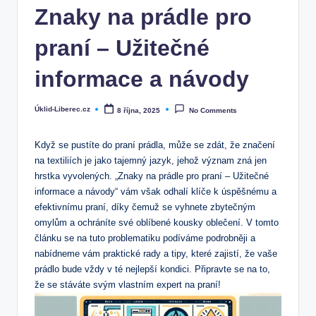
Znaky na prádle pro
praní – Užitečné
informace a návody
Úklid-Liberec.cz
8 října, 2025
No Comments
Posted
by
Když se pustíte do praní prádla, může se zdát, že značení
na textiliích je jako tajemný jazyk, jehož význam zná jen
hrstka vyvolených. „Znaky na prádle pro praní – Užitečné
informace a návody“ vám však odhalí klíče k úspěšnému a
efektivnímu praní, díky čemuž se vyhnete zbytečným
omylům a ochráníte své oblíbené kousky oblečení. V tomto
článku se na tuto problematiku podíváme podrobněji a
nabídneme vám praktické rady a tipy, které zajistí, že vaše
prádlo bude vždy v té nejlepší kondici. Připravte se na to,
že se stáváte svým vlastním expert na praní!