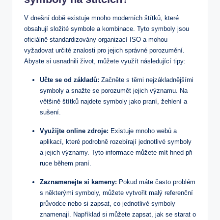
V dnešní době existuje mnoho moderních štítků, které
obsahují složité symbole a kombinace. Tyto symboly jsou
oficiálně standardizovány organizací ISO a mohou
vyžadovat určité znalosti pro jejich správné porozumění.
Abyste si usnadnili život, můžete využít následující tipy:
Učte se od základů:
Začněte s těmi nejzákladnějšími
symboly a snažte se porozumět jejich významu. Na
většině štítků najdete symboly jako praní, žehlení a
sušení.
Využijte online zdroje:
Existuje mnoho webů a
aplikací, které podrobně rozebírají jednotlivé symboly
a jejich významy. Tyto informace můžete mít hned při
ruce během praní.
Zaznamenejte si kameny:
Pokud máte často problém
s některými symboly, můžete vytvořit malý referenční
průvodce nebo si zapsat, co jednotlivé symboly
znamenají. Například si můžete zapsat, jak se starat o