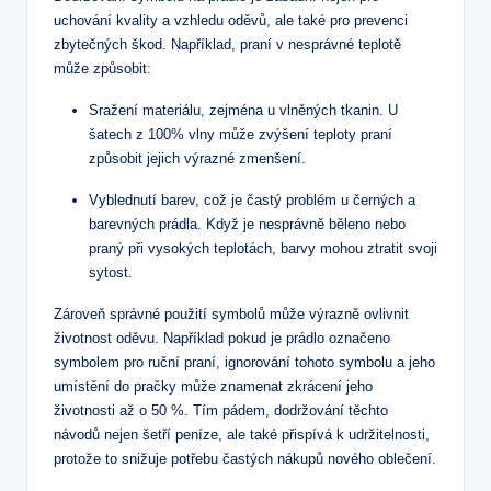
uchování kvality a vzhledu oděvů, ale také pro prevenci
zbytečných škod. Například, praní v nesprávné teplotě
může způsobit:
Sražení materiálu, zejména u vlněných tkanin. U
šatech z 100% vlny může zvýšení teploty praní
způsobit jejich výrazné zmenšení.
Vyblednutí barev, což je častý problém u černých a
barevných prádla. Když je nesprávně běleno nebo
praný při vysokých teplotách, barvy mohou ztratit svoji
sytost.
Zároveň správné použití symbolů může výrazně ovlivnit
životnost oděvu. Například pokud je prádlo označeno
symbolem pro ruční praní, ignorování tohoto symbolu a jeho
umístění do pračky může znamenat zkrácení jeho
životnosti až o 50 %. Tím pádem, dodržování těchto
návodů nejen šetří peníze, ale také přispívá k udržitelnosti,
protože to snižuje potřebu častých nákupů nového oblečení.