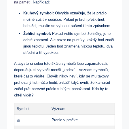
na paměti
. Například:
Kruhový symbol:
Obvykle označuje, že je prádlo
možné sušit v sušičce. Pokud je kruh přeškrtnut,
bohužel, musíte se vyhnout sušení tímto způsobem.
Žehlicí symbol:
Pokud vidíte symbol žehličky, je to
dobré znamení. Ale pozor na puntíky, každý bod značí
jinou teplotu! Jeden bod znamená nízkou teplotu, dva
střední a tři vysokou.
A abyste si celou tuto škálu symbolů lépe zapamatovali,
doporučuju si vytvořit menší „kodex“ – seznam symbolů,
které často vídáte. Člověk nikdy neví, kdy se mu takový
pruhovaný list může hodit, zvlášť když uvidí, že kamarád
začal prát barevné prádlo s bílými ponožkami. Kdo by to
chtěl vidět?
Symbol
Význam
🧺
Pranie v pračke