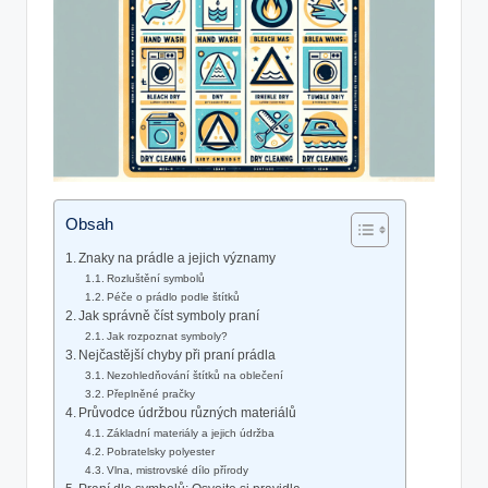
Obsah
Znaky na prádle a jejich významy
Rozluštění symbolů
Péče o prádlo podle štítků
Jak správně číst symboly praní
Jak rozpoznat symboly?
Nejčastější chyby při praní prádla
Nezohledňování štítků na oblečení
Přeplněné pračky
Průvodce údržbou různých materiálů
Základní materiály a jejich údržba
Pobratelsky polyester
Vlna, mistrovské dílo přírody