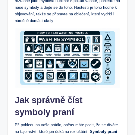
roztáhne jako mýdlová bublina! A pokud váháte, pohleďte na
naše symboly a dejte se do toho. Naštěstí je toho hodně k
objevování, takže se připravte na oblečení, které vydrží i
náročné domácí úkoly.
Jak správně číst
symboly praní
Při pohledu na vaše prádlo, občas máte pocit, že se díváte
na tajemství, které jen čeká na rozluštění.
Symboly praní