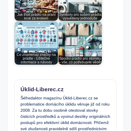
Jak třídit prádlo na praní
Symboly pro sušení prádla
krok za krokem
vysvětleny jednoduše
Co znamenají značky na
prádle - Užitečné
Spodní prádlo pro stomiky
informace a návody
– vše, co potřebujete vědět
Úklid-Liberec.cz
Šéfredaktor magazínu Úklid-Liberec.cz se
problematice domácího úklidu věnuje již od roku
2008. Za tu dobu osobně otestoval stovky
čisticích prostředků a vyvinul desítky originálních
postupů pro efektivní úklid domácnosti. Přičemž
své zkušenosti pravidelně sdílí prostřednictvím