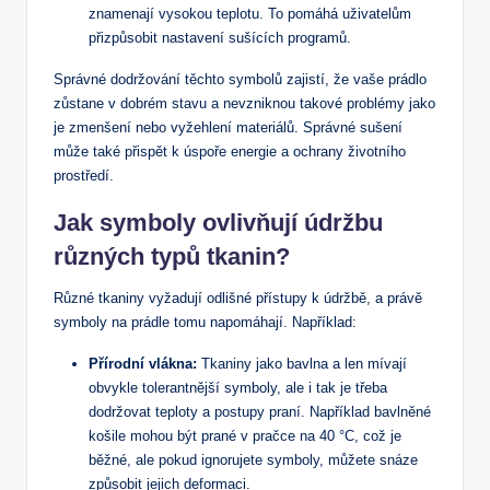
znamenají vysokou teplotu. To pomáhá uživatelům
přizpůsobit nastavení sušících programů.
Správné dodržování těchto symbolů zajistí, že vaše prádlo
zůstane v dobrém stavu a nevzniknou takové problémy jako
je zmenšení nebo vyžehlení materiálů. Správné sušení
může také přispět k úspoře energie a ochrany životního
prostředí.
Jak symboly ovlivňují údržbu
různých typů tkanin?
Různé tkaniny vyžadují odlišné přístupy k údržbě, a právě
symboly na prádle tomu napomáhají. Například:
Přírodní vlákna:
Tkaniny jako bavlna a len mívají
obvykle tolerantnější symboly, ale i tak je třeba
dodržovat teploty a postupy praní. Například bavlněné
košile mohou být prané v pračce na 40 °C, což je
běžné, ale pokud ignorujete symboly, můžete snáze
způsobit jejich deformaci.