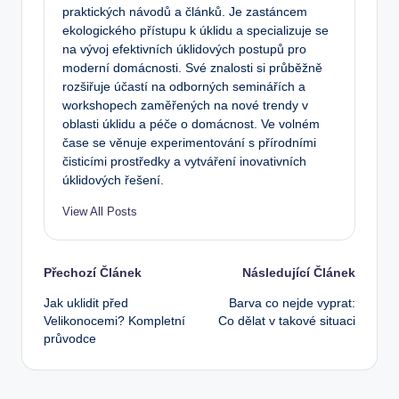
praktických návodů a článků. Je zastáncem
ekologického přístupu k úklidu a specializuje se
na vývoj efektivních úklidových postupů pro
moderní domácnosti. Své znalosti si průběžně
rozšiřuje účastí na odborných seminářích a
workshopech zaměřených na nové trendy v
oblasti úklidu a péče o domácnost. Ve volném
čase se věnuje experimentování s přírodními
čisticími prostředky a vytváření inovativních
úklidových řešení.
View All Posts
Post
Přechozí Článek
Následující Článek
Jak uklidit před
Barva co nejde vyprat:
navigation
Velikonocemi? Kompletní
Co dělat v takové situaci
průvodce