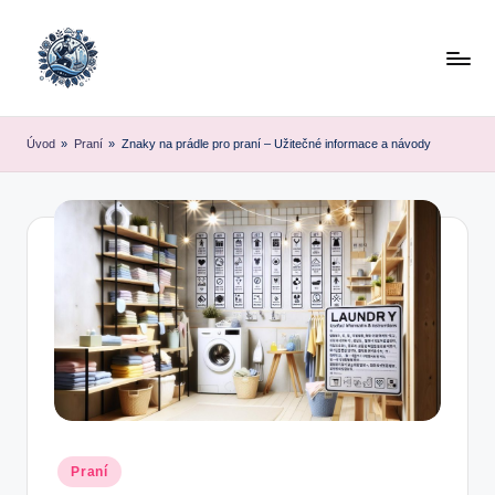
Skip
to
content
Úvod
»
Praní
»
Znaky na prádle pro praní – Užitečné informace a návody
Posted
Praní
in