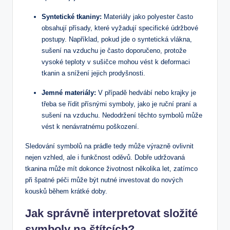
Syntetické tkaniny:
Materiály jako polyester často
obsahují přísady, které vyžadují specifické údržbové
postupy. Například, pokud jde o syntetická vlákna,
sušení na vzduchu je často doporučeno, protože
vysoké teploty v sušičce mohou vést k deformaci
tkanin a snížení jejich prodyšnosti.
Jemné materiály:
V případě hedvábí nebo krajky je
třeba se řídit přísnými symboly, jako je ruční praní a
sušení na vzduchu. Nedodržení těchto symbolů může
vést k nenávratnému poškození.
Sledování symbolů na prádle tedy může výrazně ovlivnit
nejen vzhled, ale i funkčnost oděvů. Dobře udržovaná
tkanina může mít dokonce životnost několika let, zatímco
při špatné péči může být nutné investovat do nových
kousků během krátké doby.
Jak správně interpretovat složité
symboly na štítcích?