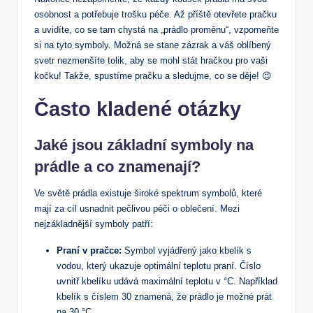
osobnost a potřebuje trošku péče. Až příště otevřete pračku
a uvidíte, co se tam chystá na „prádlo proměnu“, vzpomeňte
si na tyto symboly. Možná se stane zázrak a váš oblíbený
svetr nezmenšíte tolik, aby se mohl stát hračkou pro vaši
kočku! Takže, spustíme pračku a sledujme, co se děje! 😉
Často kladené otázky
Jaké jsou základní symboly na
prádle a co znamenají?
Ve světě prádla existuje široké spektrum symbolů, které
mají za cíl usnadnit pečlivou péči o oblečení. Mezi
nejzákladnější symboly patří:
Praní v pračce:
Symbol vyjádřený jako kbelík s
vodou, který ukazuje optimální teplotu praní. Číslo
uvnitř kbelíku udává maximální teplotu v °C. Například
kbelík s číslem 30 znamená, že prádlo je možné prát
na 30 °C.