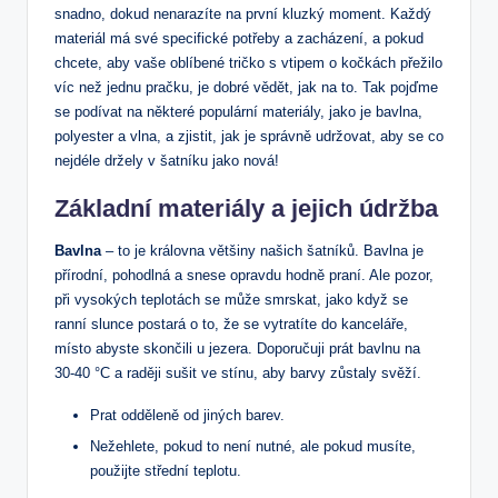
snadno, dokud nenarazíte na první kluzký moment. Každý
materiál má své specifické potřeby a zacházení, a pokud
chcete, aby vaše oblíbené tričko s vtipem o kočkách přežilo
víc než jednu pračku, je dobré vědět, jak na to. Tak pojďme
se podívat na některé populární materiály, jako je bavlna,
polyester a vlna, a zjistit, jak je správně udržovat, aby se co
nejdéle držely v šatníku jako nová!
Základní materiály a jejich údržba
Bavlna
– to je královna většiny našich šatníků. Bavlna je
přírodní, pohodlná a snese opravdu hodně praní. Ale pozor,
při vysokých teplotách se může smrskat, jako když se
ranní slunce postará o to, že se vytratíte do kanceláře,
místo abyste skončili u jezera. Doporučuji prát bavlnu na
30-40 °C a raději sušit ve stínu, aby barvy zůstaly svěží.
Prat odděleně od jiných barev.
Nežehlete, pokud to není nutné, ale pokud musíte,
použijte střední teplotu.