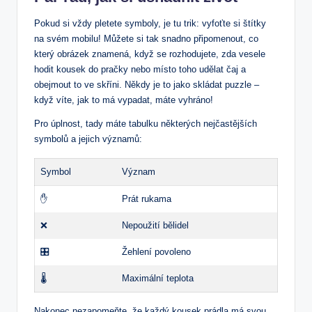
Pokud si vždy pletete symboly, je tu trik: vyfoťte si štítky
na svém mobilu! Můžete si tak snadno připomenout, co
který obrázek znamená, když se rozhodujete, zda vesele
hodit kousek do pračky nebo místo toho udělat čaj a
obejmout to ve skříni. Někdy je to jako skládat puzzle –
když víte, jak to má vypadat, máte vyhráno!
Pro úplnost, tady máte tabulku některých nejčastějších
symbolů a jejich významů:
Symbol
Význam
✋
Prát rukama
❌
Nepoužití bělidel
🎛️
Žehlení povoleno
🌡️
Maximální teplota
Nakonec nezapomeňte, že každý kousek prádla má svou