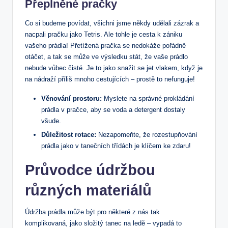
Přeplněné pračky
Co si budeme povídat, všichni jsme někdy udělali zázrak a
nacpali pračku jako Tetris. Ale tohle je cesta k zániku
vašeho prádla! Přetížená pračka se nedokáže pořádně
otáčet, a tak se může ve výsledku stát, že vaše prádlo
nebude vůbec čisté. Je to jako snažit se jet vlakem, když je
na nádraží příliš mnoho cestujících – prostě to nefunguje!
Věnování prostoru:
Myslete na správné prokládání
prádla v pračce, aby se voda a detergent dostaly
všude.
Důležitost rotace:
Nezapomeňte, že rozestupňování
prádla jako v tanečních třídách je klíčem ke zdaru!
Průvodce údržbou
různých materiálů
Údržba prádla může být pro některé z nás tak
komplikovaná, jako složitý tanec na ledě – vypadá to