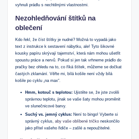
vyhnuli prádlu s nechtěnými vlastnostmi.
Nezohledňování štítků na
oblečení
Kdo řekl, že číst štítky je nudné? Možná to vypadá jako
text z instrukce k sestavení nábytku, ale! Tyto šikovné
kousky papíru skrývají tajemství, která nám mohou ušetřit
spoustu práce a nervů. Pokud si jen tak vrhneme prádlo do
pračky bez ohledu na to, co říká štítek, můžeme se dočkat
častých zklamání. Věřte mi, bílá košile není vždy bílá
košile po cyklu „na max“.
Hmm, kotouč s teplotou:
Ujistěte se, že jste zvolili
správnou teplotu, jinak se vaše šaty mohou proměnit
ve slunečnicové barvy.
Suchý vs. jemný cyklus:
Není to bingo! Vyberte si
správný cyklus,
aby vaše oblíbené tričko
neskončilo
jako přítel vašeho řidiče – zašlé a nepoužitelné.