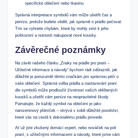
specifické oblečení nebo tkaninu.
Správná interpretace symbolů vám může ušetřit čas a
peníze, protože budete vědět, jak správně o prádlo pečovat.
Tím se vyhnete chybám, které by mohly vést k jeho
poškození a nutnosti nakupovat nové kousky.
Závěrečné poznámky
Na závěr našeho článku „Znaky na prádle pro praní –
Užitečné informace a návody“ bychom rádi zdůraznili, jak
důležité je porozumět těmto značkám pro správnou péči o
vaše oblečení. Správná volba prádla a nastavování praní
dle symbolů může prodloužit životnost vašich oblíbených
kousků a ušetřit vám peníze na neopravitelné škody.
Pamatujte, že každý symbol na oblečení je jako
narozeninový přáníček – skrývá v sobě důležité poselství,
které vás na cestě k dokonalému prádlu provede.
Ať už jste zkušený domácí expert, nebo nováček na poli
praní, s užitečnými informacemi a návody, které jsme vám