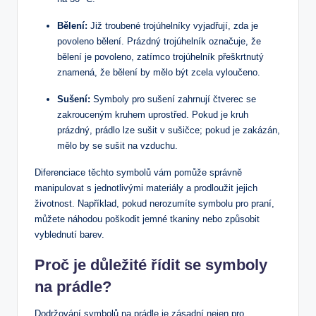
Bělení:
Již troubené trojúhelníky vyjadřují, zda je
povoleno bělení. Prázdný trojúhelník označuje, že
bělení je povoleno, zatímco trojúhelník přeškrtnutý
znamená, že bělení by mělo být zcela vyloučeno.
Sušení:
Symboly pro sušení zahrnují čtverec se
zakrouceným kruhem uprostřed. Pokud je kruh
prázdný, prádlo lze sušit v sušičce; pokud je zakázán,
mělo by se sušit na vzduchu.
Diferenciace těchto symbolů vám pomůže správně
manipulovat s jednotlivými materiály a prodloužit jejich
životnost. Například, pokud nerozumíte symbolu pro praní,
můžete náhodou poškodit jemné tkaniny nebo způsobit
vyblednutí barev.
Proč je důležité řídit se symboly
na prádle?
Dodržování symbolů na prádle je zásadní nejen pro