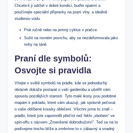
Chcete-li ji udržet v dobré kondici, buďte opatrní a
používejte speciální přípravky na praní vlny, a ideálně
studenou vodu.
Prát ručně nebo na jemný cyklus v pračce.
Sušit na rovném povrchu, aby se nezdeformovala jako
nohy na táně.
Praní dle symbolů:
Osvojte si pravidla
Vítejte v světě symbolů na prádle, kde se jednoduchý
obrázek dokáže postarat o vaši garderobu a ušetřit vám
spoustu pozdějších starostí. Tyto malé ikony jsou podobné
mapám k pokladu, které vám ukazují, jak správně pečovat
o vaše oblíbené kousky oblečení. Všichni jsme to znali –
prádlo, které jste zapomněli přečíst než řeklo „sbohem“ ve
spin-offu s názvem „Zmenšené dobrodružství”. Teď se na to
podívejme trochu blíže a změníme to v zábavný a snadný