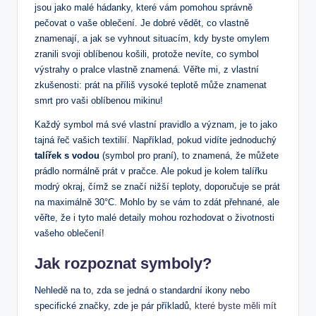
jsou jako malé hádanky, které vám pomohou správně
pečovat o vaše oblečení. Je dobré vědět, co vlastně
znamenají, a jak se vyhnout situacím, kdy byste omylem
zranili svoji oblíbenou košili, protože nevíte, co symbol
výstrahy o pralce vlastně znamená. Věřte mi, z vlastní
zkušenosti: prát na příliš vysoké teplotě může znamenat
smrt pro vaši oblíbenou mikinu!
Každý symbol má své vlastní pravidlo a význam, je to jako
tajná řeč vašich textilií. Například, pokud vidíte jednoduchý
talířek s vodou
(symbol pro praní), to znamená, že můžete
prádlo normálně prát v pračce. Ale pokud je kolem talířku
modrý okraj, čímž se značí nižší teploty, doporučuje se prát
na maximálně 30°C. Mohlo by se vám to zdát přehnané, ale
věřte, že i tyto malé detaily mohou rozhodovat o životnosti
vašeho oblečení!
Jak rozpoznat symboly?
Nehledě na to, zda se jedná o standardní ikony nebo
specifické značky, zde je pár příkladů,
které byste měli mít