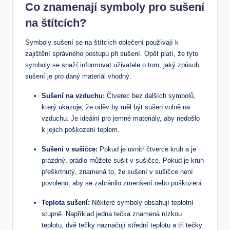
Co znamenají symboly pro sušení
na štítcích?
Symboly sušení se na štítcích oblečení používají k
zajištění správného postupu při sušení. Opět platí, že tyto
symboly se snaží informovat uživatele o tom, jaký způsob
sušení je pro daný materiál vhodný:
Sušení na vzduchu:
Čtverec bez dalších symbolů,
který ukazuje, že oděv by měl být sušen volně na
vzduchu. Je ideální pro jemné materiály, aby nedošlo
k jejich poškození teplem.
Sušení v sušičce:
Pokud je uvnitř čtverce kruh a je
prázdný, prádlo můžete sušit v sušičce. Pokud je kruh
přeškrtnutý, znamená to, že sušení v sušičce není
povoleno, aby se zabránilo zmenšení nebo poškození.
Teplota sušení:
Některé symboly obsahují teplotní
stupně. Například jedna tečka znamená nízkou
teplotu, dvě tečky naznačují střední teplotu a tři tečky