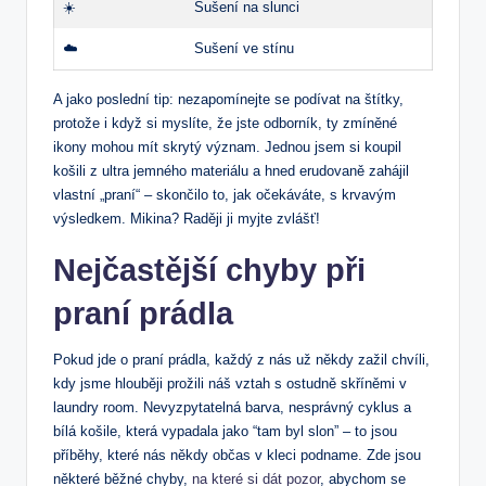
☀️
Sušení na slunci
☁️
Sušení ve stínu
A jako poslední tip: nezapomínejte se podívat na štítky,
protože i když si myslíte, že jste odborník, ty zmíněné
ikony mohou mít skrytý význam. Jednou jsem si koupil
košili z ultra jemného materiálu a hned erudovaně zahájil
vlastní „praní“ – skončilo to, jak očekáváte, s krvavým
výsledkem. Mikina? Raději ji myjte zvlášť!
Nejčastější chyby při
praní prádla
Pokud jde o praní prádla, každý z nás už někdy zažil chvíli,
kdy jsme hlouběji prožili náš vztah s ostudně skříněmi v
laundry room. Nevyzpytatelná barva, nesprávný cyklus a
bílá košile, která vypadala jako “tam byl slon” – to jsou
příběhy, které nás někdy občas v kleci podname. Zde jsou
některé běžné chyby,
na které si dát pozor
, abychom se