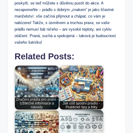
poskytli, se teď můžete s důvěrou pustit do akce. A
nezapomeňte – prádlo s dobrým „znakem“ je jako šťastné
manželství: vše začíná přijmout a chápat, co vám je
nabízeno! Takže, s úsměvem a trochou praxe, se vaše
prádlo nemusí bát ničeho – ani vysoké teploty, ani cyklu
otáčení. Praná, suchá a spokojená – taková je budoucnost
vašeho šatníku!
Related Posts:
Značení prádla pro praní -
Užitečné informace a
Jak ušít spodní prádlo -
návody
Praktické tipy a triky