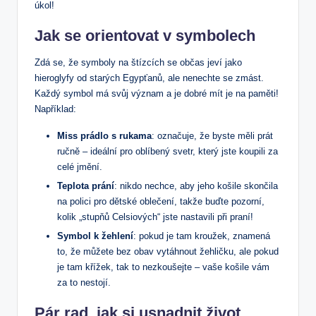
úkol!
Jak se orientovat v symbolech
Zdá se, že symboly na štízcích se občas jeví jako
hieroglyfy od starých Egypťanů, ale nenechte se zmást.
Každý symbol má svůj význam a je dobré mít je na paměti!
Například:
Miss prádlo s rukama
: označuje, že byste měli prát
ručně – ideální pro oblíbený svetr, který jste koupili za
celé jmění.
Teplota prání
: nikdo nechce, aby jeho košile skončila
na polici pro dětské oblečení, takže buďte pozorní,
kolik „stupňů Celsiových“ jste nastavili při praní!
Symbol k žehlení
: pokud je tam kroužek, znamená
to, že můžete bez obav vytáhnout žehličku, ale pokud
je tam křížek, tak to nezkoušejte – vaše košile vám
za to nestojí.
Pár rad, jak si usnadnit život