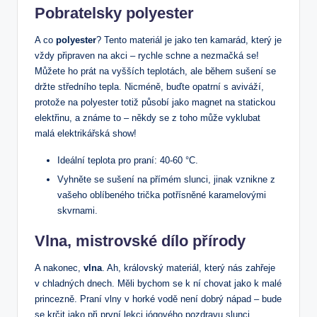
Pobratelsky polyester
A co
polyester
? Tento materiál je jako ten kamarád, který je
vždy připraven na akci – rychle schne a nezmačká se!
Můžete ho prát na vyšších teplotách, ale během sušení se
držte středního tepla. Nicméně, buďte opatrní s aviváží,
protože na polyester totiž působí jako magnet na statickou
elektřinu, a známe to – někdy se z toho může vyklubat
malá elektrikářská show!
Ideální teplota pro praní: 40-60 °C.
Vyhněte se sušení na přímém slunci, jinak vznikne z
vašeho oblíbeného trička potřísněné karamelovými
skvrnami.
Vlna, mistrovské dílo přírody
A nakonec,
vlna
. Ah, královský materiál, který nás zahřeje
v chladných dnech. Měli bychom se k ní chovat jako k malé
princezně. Praní vlny v horké vodě není dobrý nápad – bude
se krčit jako při první lekci jógového pozdravu slunci.