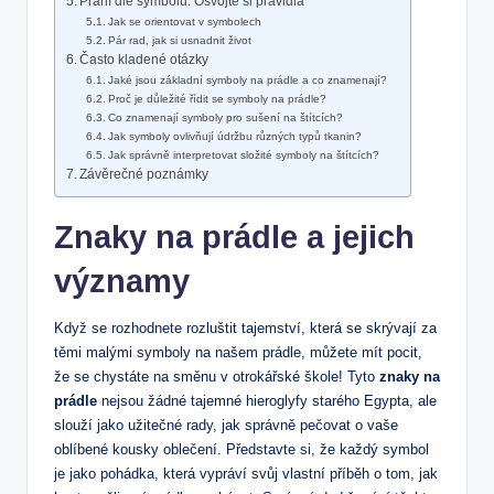
Praní dle symbolů: Osvojte si pravidla
Jak se orientovat v symbolech
Pár rad, jak si usnadnit život
Často kladené otázky
Jaké jsou základní symboly na prádle a co znamenají?
Proč je důležité řídit se symboly na prádle?
Co znamenají symboly pro sušení na štítcích?
Jak symboly ovlivňují údržbu různých typů tkanin?
Jak správně interpretovat složité symboly na štítcích?
Závěrečné poznámky
Znaky na prádle a jejich
významy
Když se rozhodnete rozluštit tajemství, která se skrývají za
těmi malými symboly na našem prádle, můžete mít pocit,
že se chystáte na směnu v otrokářské škole! Tyto
znaky na
prádle
nejsou žádné tajemné hieroglyfy starého Egypta, ale
slouží jako užitečné rady, jak správně pečovat o vaše
oblíbené kousky oblečení. Představte si, že každý symbol
je jako pohádka, která vypráví svůj vlastní příběh o tom, jak