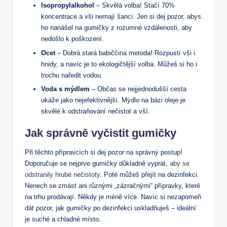
Isopropylalkohol
– Skvělá volba! Stačí 70%
koncentrace a vši nemají šanci. Jen si dej pozor, abys
ho nanášel na gumičky z rozumné vzdálenosti, aby
nedošlo k poškození.
Ocet
– Dobrá stará babiččina metoda! Rozpustí vši i
hnidy, a navíc je to ekologičtější volba. Můžeš si ho i
trochu naředit vodou.
Voda s mýdlem
– Občas se nejjednodušší cesta
ukáže jako nejefektivnější. Mýdlo na bázi oleje je
skvělé k odstraňování nečistot a vší.
Jak správně vyčistit gumičky
Při těchto přípravcích si dej pozor na správný postup!
Doporučuje se nejprve gumičky důkladně vyprat,
aby se
odstranily hrubé nečistoty
. Poté můžeš přejít na dezinfekci.
Nenech se zmást ani různými „zázračnými“ přípravky, které
na trhu prodávají. Někdy je méně více. Navíc si nezapomeň
dát pozor, jak gumičky po dezinfekci uskladňuješ – ideální
je suché a chladné místo.