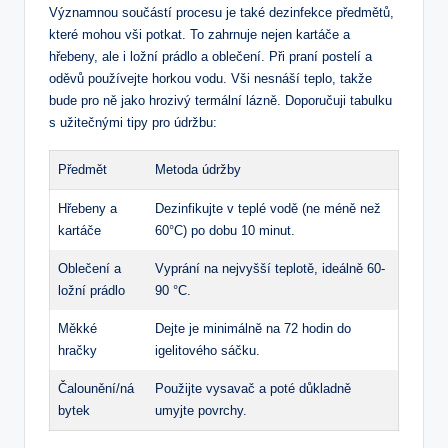
Významnou součástí procesu je také dezinfekce předmětů,
které mohou vši potkat. To zahrnuje nejen kartáče a
hřebeny, ale i ložní prádlo a oblečení. Při praní postelí a
oděvů používejte horkou vodu. Vši nesnáší teplo, takže
bude pro ně jako hrozivý termální lázně. Doporučuji tabulku
s užitečnými tipy pro údržbu:
Předmět
Metoda údržby
Hřebeny a
Dezinfikujte v teplé vodě (ne méně než
kartáče
60°C) po dobu 10 minut.
Oblečení a
Vyprání na nejvyšší teplotě, ideálně 60-
ložní prádlo
90 °C.
Měkké
Dejte je minimálně na 72 hodin do
hračky
igelitového sáčku.
Čalounění/ná
Použijte vysavač a poté důkladně
bytek
umyjte povrchy.