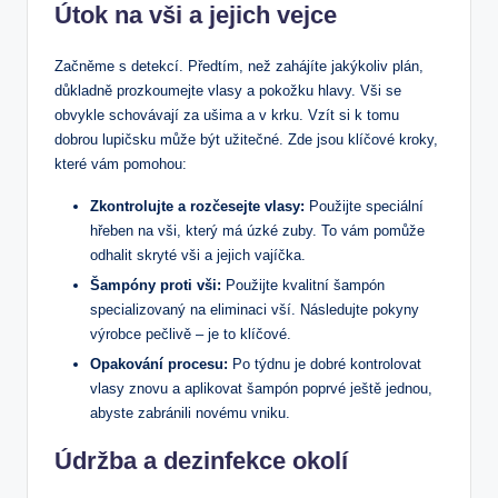
Útok na vši a jejich vejce
Začněme s detekcí. Předtím, než zahájíte jakýkoliv plán,
důkladně prozkoumejte vlasy a pokožku hlavy. Vši se
obvykle schovávají za ušima a v krku. Vzít si k tomu
dobrou lupičsku může být užitečné. Zde jsou klíčové kroky,
které vám pomohou:
Zkontrolujte a rozčesejte vlasy:
Použijte speciální
hřeben na vši, který má úzké zuby. To vám pomůže
odhalit skryté vši a jejich vajíčka.
Šampóny proti vši:
Použijte kvalitní šampón
specializovaný na eliminaci vší. Následujte pokyny
výrobce pečlivě – je to klíčové.
Opakování procesu:
Po týdnu je dobré kontrolovat
vlasy znovu a aplikovat šampón poprvé ještě jednou,
abyste zabránili novému vniku.
Údržba a dezinfekce okolí