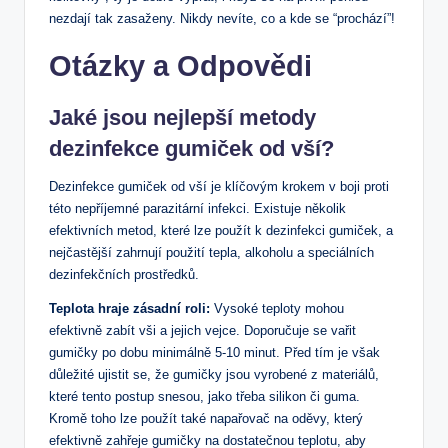
nezdají tak zasaženy. Nikdy nevíte, co a kde se “prochází”!
Otázky a Odpovědi
Jaké jsou nejlepší metody
dezinfekce gumiček od vší?
Dezinfekce gumiček od vší je klíčovým krokem v boji proti
této nepříjemné parazitární infekci. Existuje několik
efektivních metod, které lze použít k dezinfekci gumiček, a
nejčastější zahrnují použití tepla, alkoholu a speciálních
dezinfekčních prostředků.
Teplota hraje zásadní roli:
Vysoké teploty mohou
efektivně zabít vši a jejich vejce. Doporučuje se vařit
gumičky po dobu minimálně 5-10 minut. Před tím je však
důležité ujistit se, že gumičky jsou vyrobené z materiálů,
které tento postup snesou, jako třeba silikon či guma.
Kromě toho lze použít také napařovač na oděvy, který
efektivně zahřeje gumičky na dostatečnou teplotu, aby