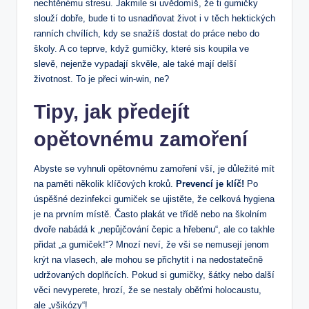
nechtěnému stresu. Jakmile si uvědomíš, že ti gumičky
slouží dobře, bude ti to usnadňovat život i v těch hektických
ranních chvílích, kdy se snažíš dostat do práce nebo do
školy. A co teprve, když gumičky, které sis koupila ve
slevě, nejenže vypadají skvěle, ale také mají delší
životnost. To je přeci win-win, ne?
Tipy, jak předejít
opětovnému zamoření
Abyste se vyhnuli opětovnému zamoření vší, je důležité mít
na paměti několik klíčových kroků.
Prevencí je klíč!
Po
úspěšné dezinfekci gumiček se ujistěte, že celková hygiena
je na prvním místě. Často plakát ve třídě nebo na školním
dvoře nabádá k „nepůjčování čepic a hřebenu“, ale co takhle
přidat „a gumiček!“? Mnozí neví, že vši se nemusejí jenom
krýt na vlasech, ale mohou se přichytit i na nedostatečně
udržovaných doplňcích. Pokud si gumičky, šátky nebo další
věci nevyperete, hrozí, že se nestaly oběťmi holocaustu,
ale „všikózy“!