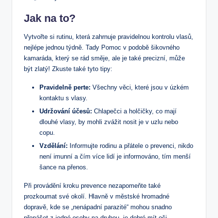
Jak na to?
Vytvořte si rutinu, která zahrnuje pravidelnou kontrolu vlasů,
nejlépe jednou týdně. Tady Pomoc v podobě šikovného
kamaráda, který se rád směje, ale je také precizní, může
být zlatý! Zkuste také tyto tipy:
Pravidelně perte:
Všechny věci, které jsou v úzkém
kontaktu s vlasy.
Udržování účesů:
Chlapečci a holčičky, co mají
dlouhé vlasy, by mohli zvážit nosit je v uzlu nebo
copu.
Vzdělání:
Informujte rodinu a přátele o prevenci, nikdo
není imunní a čím více lidí je informováno, tím menší
šance na přenos.
Při provádění kroku prevence nezapomeňte také
prozkoumat své okolí. Hlavně v městské hromadné
dopravě, kde se „nenápadní parazité“ mohou snadno
přenášet z jedné osoby na druhou, je dobré mít oči