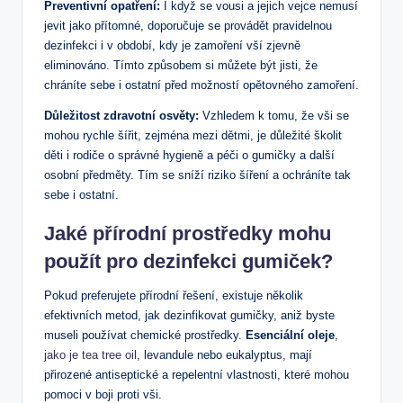
Preventivní opatření:
I když se vousi a jejich vejce nemusí
jevit jako přítomné, doporučuje se provádět pravidelnou
dezinfekci i v období, kdy je zamoření vší zjevně
eliminováno. Tímto způsobem si můžete být jisti, že
chráníte sebe i ostatní před možností opětovného zamoření.
Důležitost zdravotní osvěty:
Vzhledem k tomu, že vši se
mohou rychle šířit, zejména mezi dětmi, je důležité školit
děti i rodiče o správné hygieně a péči o gumičky a další
osobní předměty. Tím se sníží riziko šíření a ochráníte tak
sebe i ostatní.
Jaké přírodní prostředky mohu
použít pro dezinfekci gumiček?
Pokud preferujete přírodní řešení, existuje několik
efektivních metod, jak dezinfikovat gumičky, aniž byste
museli používat chemické prostředky.
Esenciální oleje
,
jako je tea tree oil
, levandule nebo eukalyptus, mají
přirozené antiseptické a repelentní vlastnosti, které mohou
pomoci v boji proti vši.