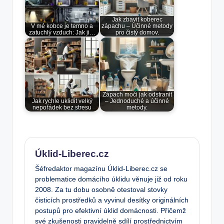
Jak zbavit koberec
V mé kobce je temno a
zápachu – Účinné metody
zatuchlý vzduch: Jak ji…
pro čistý domov.
Zápach moči jak odstranit
Jak rychle uklidit velký
– Jednoduché a účinné
nepořádek bez stresu
metody.
Úklid-Liberec.cz
Šéfredaktor magazínu Úklid-Liberec.cz se
problematice domácího úklidu věnuje již od roku
2008. Za tu dobu osobně otestoval stovky
čisticích prostředků a vyvinul desítky originálních
postupů pro efektivní úklid domácnosti. Přičemž
své zkušenosti pravidelně sdílí prostřednictvím