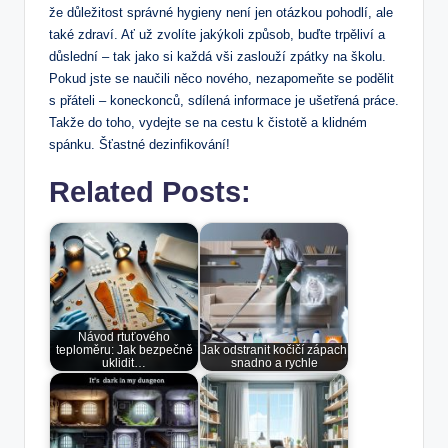
že důležitost správné hygieny není jen otázkou pohodlí, ale
také zdraví. Ať už zvolíte jakýkoli způsob, buďte trpěliví a
důslední – tak jako si každá vši zaslouží zpátky na školu.
Pokud jste se naučili něco nového, nezapomeňte se podělit
s přáteli – koneckonců, sdílená informace je ušetřená práce.
Takže do toho, vydejte se na cestu k čistotě a klidném
spánku. Šťastné dezinfikování!
Related Posts:
Návod rtuťového
teploměru: Jak bezpečně
Jak odstranit kočičí zápach
uklidit…
snadno a rychle