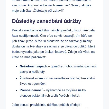
šlechtíme. A to rozhodně nechceme, že? Navíc, jak říká
moje babička: „Čistota je půl zdraví!“
Důsledky zanedbání údržby
Pokud zanedbáme údržbu našich gumiček, hrozí nám celá
řada nepříjemností. Čím více se vši usazují, tím hůře se
jich zbavujeme. A teď si představ, že se takové gumičky
dostanou na tvé vlasy a začneš si je dávat do culíků, které
budou vypadat jako po útoku hlodavců. Zde je pár věcí, na
které se máš pozorovat:
Nežádoucí zápach
– gumičky mohou snadno pojmout
pachy a nečistoty.
Životnost
– čím víc se zanedbává údržba, tím kratší
životnost gumiček.
Přenos nemocí
– významně se zvyšuje riziko
přenosu bakteriálních a plísňových infekcí.
Jako bonus, pravidelnou údržbou můžeš předejít