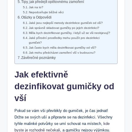
Tipy, jak předejít opětovnému zamoření
Jak na to?
Nepodceňujte běžné věci
Otázky a Odpovědi
Jaké jsou nejlepší metody dezinfekce gumiček od vší?
Jak správně skladovat gumičky po jejich dezinfekci?
Měla bych dezinfikovat gumičky, i když už se vši neobjevují?
Jaké přírodní prostředky mohu použít pro dezinfekci
gumiček?
Jak často bych měla dezinfikovat gumičky od vší?
Jak mohu předcházet zamoření vší v budoucnu?
Závěrečné poznámky
Jak efektivně
dezinfikovat gumičky od
vší
Pokud se vám vši převlékly do gumiček, je čas jednat!
Držte se svých uší a připravte se na dezinfekci. Všechny
tyhle malinké potvůrky se umí schovat na místech,
kde
byste je rozhodně nečekali
, a gumičky nejsou výjimkou.