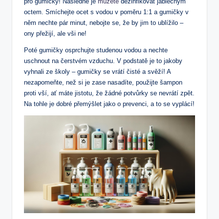
pro gumičky! Následně je
můžete
dezinfikovat jablečným
octem. Smíchejte ocet s vodou v poměru 1:1 a gumičky v
něm nechte pár minut, nebojte se, že by jim to ublížilo –
ony přežijí, ale vši ne!
Poté gumičky osprchujte studenou vodou a nechte
uschnout na čerstvém vzduchu. V podstatě je to jakoby
vyhnali ze školy – gumičky se vrátí čisté a svěží! A
nezapomeňte, než si je zase nasadíte, použijte šampon
proti vší, ať máte jistotu, že žádné potvůrky se nevrátí zpět.
Na tohle je dobré přemýšlet jako o prevenci, a to se vyplácí!