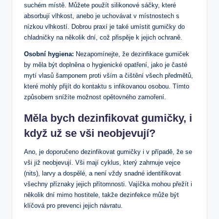
suchém místě. Můžete použít silikonové sáčky, které
absorbují vlhkost, anebo je uchovávat v místnostech s
nízkou vlhkostí. Dobrou praxí je také umístit gumičky do
chladničky na několik dní, což přispěje k jejich ochraně.
Osobní hygiena:
Nezapomínejte, že dezinfikace gumiček
by měla být doplněna o hygienické opatření, jako je časté
mytí vlasů šamponem proti vším a čištění všech předmětů,
které mohly přijít do kontaktu s infikovanou osobou. Tímto
způsobem snížíte možnost opětovného zamoření.
Měla bych dezinfikovat gumičky, i
když už se vši neobjevují?
Ano, je doporučeno dezinfikovat gumičky i v případě, že se
vši již neobjevují. Vši mají cyklus, který zahrnuje vejce
(nits), larvy a dospělé, a není vždy snadné identifikovat
všechny příznaky jejich přítomnosti. Vajíčka mohou přežít i
několik dní mimo hostitele, takže dezinfekce může být
klíčová pro prevenci jejich návratu.