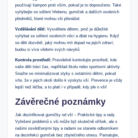
používají šampon proti vším, pokud je to doporučeno. Také
vyhýbejte se sdílení hřebenu, gumiček a dalších osobních
předmětů, které mohou vši přenášet.
Vzdělávání dětí:
Vysvětlete dětem, proč je důležité
vyhýbat se sdílení osobních věcí a dbát na hygienu. Když
se děti dozvědí, jaký mohou mít dopad na jejich zdraví,
budou si více vědomi svých návyků.
Kontrola prostředí:
Pravidelně kontrolujte prostředí, kde
vaše děti tráví čas, například školu nebo sportovní aktivity.
Snažte se minimalizovat styky s ostatními dětmi, pokud
víte, že v jejich okolí došlo k výskytu vší. Prevence je vždy
lepší než léčba, a to platí i v případě, kdy jde o vši!
Závěrečné poznámky
Jak dezinfikovat gumičky od vší – Praktické tipy a rady.
Vyřešení problémů s vši může být skutečně oříšek, ale s
našimi osvědčenými tipy a radami se stanete odborníkem
na dezinfekci gumiček bez zbytečného stresu. Pamatujte,