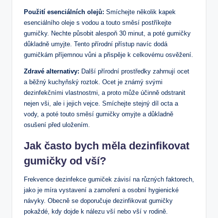
Použití esenciálních olejů:
Smíchejte několik kapek
esenciálního oleje s vodou a touto směsí postříkejte
gumičky. Nechte působit alespoň 30 minut, a poté gumičky
důkladně umyjte. Tento přírodní přístup navíc dodá
gumičkám příjemnou vůni a přispěje k celkovému osvěžení.
Zdravé alternativy:
Další přírodní prostředky zahrnují ocet
a běžný kuchyňský roztok. Ocet je známý svými
dezinfekčními vlastnostmi, a proto může účinně odstranit
nejen vši, ale i jejich vejce. Smíchejte stejný díl octa a
vody, a poté touto směsí gumičky omyjte a důkladně
osušení před uložením.
Jak často bych měla dezinfikovat
gumičky od vší?
Frekvence dezinfekce gumiček závisí na různých faktorech,
jako je míra vystavení a zamoření a osobní hygienické
návyky. Obecně se doporučuje dezinfikovat gumičky
pokaždé, kdy dojde k nálezu vší nebo vší v rodině.