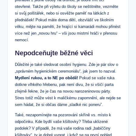
otevřené. Takže při výletu do školy se neštitněte, vezměte
si svůj polštářek, nebo si osvěžte paměť na látkách z
přednášek! Pokud máte doma dětí, obzvlášť ve školním
věku, mějte na paměti, že hrající si kamarádi mohou přinést
více než jen „novou hru“ – vši jsou mistrní hráči v přenosu
nemocí.
Nepodceňujte běžné věci
Důležité je také sledovat osobní hygienu. Zde je pár slov o
„správném hygienickém ceremoniálu“, jak jsem to nazval.
Mydlení rukou, a to NE po obědě!
Pokud se vaše ruka
dotkne vlhkého hřebenu, pak není divu, že si všičí parta
zřejmě řekne, že je čas na novou narozeninovou párty.
Stres totiž může vést k maličkému zapomnění, ale nejde se
sem hádat, že si občas dáme „sladké nic poneru”.
Také, nezapomínejte na pozorování skříně vs. místo k
odpočinku. Kde bydlí vaše kšiltovky? Třeba uklizené
podolek? V případě, že má vaše rodina radi „babiččiny
kšiltovky“, ty je dobré vyprat, i když se na první pohled