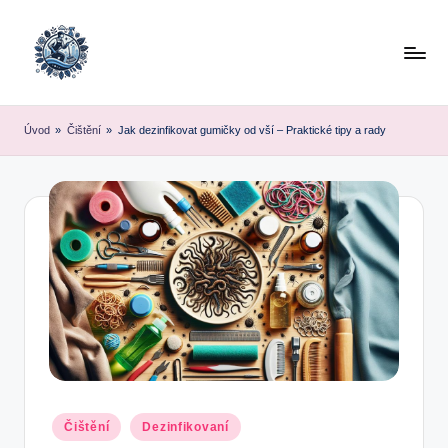
Skip
to
content
Úvod
»
Čištění
»
Jak dezinfikovat gumičky od vší – Praktické tipy a rady
Posted
Čištění
Dezinfikovaní
in