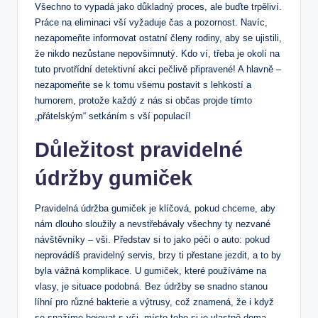
Všechno to vypadá jako důkladný proces, ale buďte trpěliví.
Práce na eliminaci vší vyžaduje čas a pozornost. Navíc,
nezapomeňte informovat ostatní členy rodiny, aby se ujistili,
že nikdo nezůstane nepovšimnutý. Kdo ví, třeba je okolí na
tuto prvotřídní detektivní akci pečlivě připravené! A hlavně –
nezapomeňte se k tomu všemu postavit s lehkostí a
humorem, protože každý z nás si občas projde tímto
„přátelským“ setkáním s vší populací!
Důležitost pravidelné
údržby gumiček
Pravidelná údržba gumiček je klíčová, pokud chceme, aby
nám dlouho sloužily a nevstřebávaly všechny ty nezvané
návštěvníky – vši. Představ si to jako péči o auto: pokud
neprovádíš pravidelný servis, brzy ti přestane jezdit, a to by
byla vážná komplikace. U gumiček, které používáme na
vlasy, je situace podobná. Bez údržby se snadno stanou
líhní pro různé bakterie a výtrusy, což znamená, že i když
se snažíme bojovat s vši, místo toho si je vlastně doma