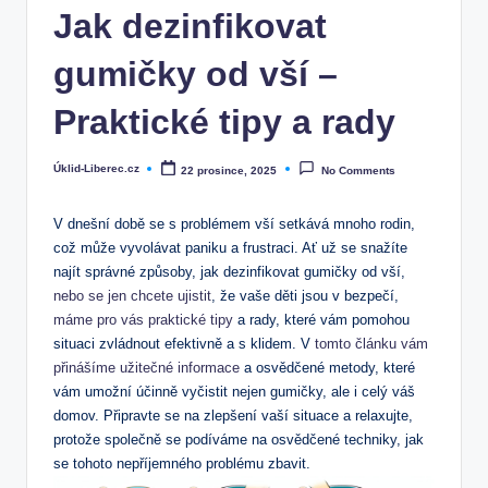
Jak dezinfikovat
gumičky od vší –
Praktické tipy a rady
Úklid-Liberec.cz
22 prosince, 2025
No Comments
Posted
by
V dnešní době se s problémem vší setkává mnoho rodin,
což může vyvolávat paniku a frustraci. Ať už se snažíte
najít správné způsoby, jak dezinfikovat gumičky od vší,
nebo se jen chcete ujistit
, že vaše děti jsou v bezpečí,
máme pro vás praktické tipy
a rady, které vám pomohou
situaci zvládnout efektivně a s klidem. V
tomto článku vám
přinášíme užitečné informace
a osvědčené metody, které
vám umožní účinně vyčistit nejen gumičky, ale i celý váš
domov. Připravte se na zlepšení vaší situace a relaxujte,
protože společně se podíváme na osvědčené techniky, jak
se tohoto nepříjemného problému zbavit.