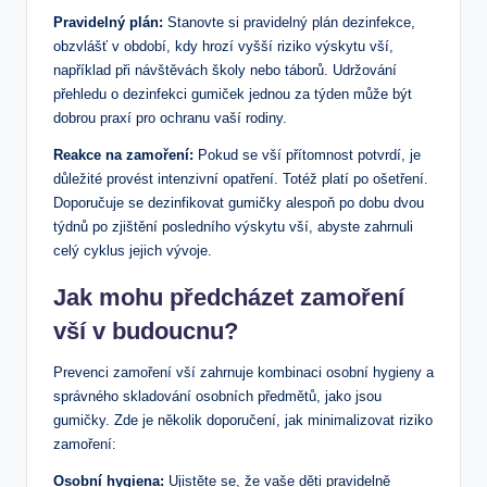
Pravidelný plán:
Stanovte si pravidelný plán dezinfekce,
obzvlášť v období, kdy hrozí vyšší riziko výskytu vší,
například při návštěvách školy nebo táborů. Udržování
přehledu o dezinfekci gumiček jednou za týden může být
dobrou praxí pro ochranu vaší rodiny.
Reakce na zamoření:
Pokud se vší přítomnost potvrdí, je
důležité provést intenzivní opatření. Totéž platí po ošetření.
Doporučuje se dezinfikovat gumičky alespoň po dobu dvou
týdnů po zjištění posledního výskytu vší, abyste zahrnuli
celý cyklus jejich vývoje.
Jak mohu předcházet zamoření
vší v budoucnu?
Prevenci zamoření vší zahrnuje kombinaci osobní hygieny a
správného skladování osobních předmětů, jako jsou
gumičky. Zde je několik doporučení, jak minimalizovat riziko
zamoření:
Osobní hygiena:
Ujistěte se, že vaše děti pravidelně