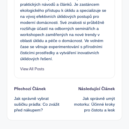
praktických návodů a článků. Je zastáncem
ekologického přístupu k úklidu a specializuje se
na vývoj efektivních úklidových postupů pro
moderní domácnosti. Své znalosti si průběžně
rozšiřuje účastí na odborných seminářích a
workshopech zaměřených na nové trendy v
oblasti úklidu a péče o domácnost. Ve volném
čase se věnuje experimentování s přírodními
čisticími prostředky a vytváření inovativních
úklidových řešení.
View All Posts
Post
Přechozí Článek
Následující Článek
Jak správně vybrat
Jak správně umýt
navigation
sušičku prádla: Co zvážit
motorku: Účinné kroky
před nákupem?
pro čistotu a lesk