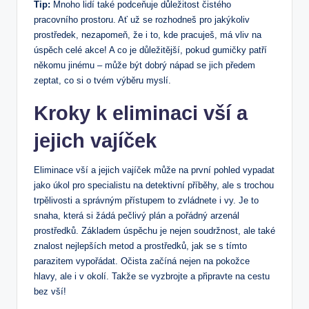
Tip:
Mnoho lidí také podceňuje důležitost čistého
pracovního prostoru. Ať už se rozhodneš pro jakýkoliv
prostředek, nezapomeň, že i to, kde pracuješ, má vliv na
úspěch celé akce! A co je důležitější, pokud gumičky patří
někomu jinému – může být dobrý nápad se jich předem
zeptat, co si o tvém výběru myslí.
Kroky k eliminaci vší a
jejich vajíček
Eliminace vší a jejich vajíček může na první pohled vypadat
jako úkol pro specialistu na detektivní příběhy, ale s trochou
trpělivosti a správným přístupem to zvládnete i vy. Je to
snaha, která si žádá pečlivý plán a pořádný arzenál
prostředků. Základem úspěchu je nejen soudržnost, ale také
znalost nejlepších metod a prostředků, jak se s tímto
parazitem vypořádat. Očista začíná nejen na pokožce
hlavy, ale i v okolí. Takže se vyzbrojte a připravte na cestu
bez vší!