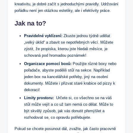
kreativitu,⁤ je⁤ dobré začít s ​jednoduchými pravidly. Udržování
pořádku není jen otázkou estetiky, ale‌ i efektivity práce.
Jak na to?
Pravidelné vyklízení:
Zkuste‌ jednou týdně udělat
‍„velký ‍úklid“ a zbavit se‍ nepotřebných věcí. Můžete
zjistit, že propiska, kterou jste hledali měsíce, je
schovaná pod⁤ hromadou poznámek!
Organizace ⁤pomocí boxů:
‍Použijte různé boxy nebo
pořadače, abyste podělili stůl na sekce. Například
jeden box na kancelářské potřeby, jiný na⁤ osobní
dokumenty. Můžete i přizvat staré ⁣krabice⁤ od pizzy k
dekoraci!
Limity prostoru:
‍ Určete si, ​co všechno se na váš
stůl⁣ může vejít a co už tam nemá co ⁢dělat. Může to
být skvělý⁤ způsob, jak vás donutit přemýšlet a
rozhodovat se, co‌ opravdu potřebujete.
Pokud se chcete posunout dál, zvažte, jak často pracovně