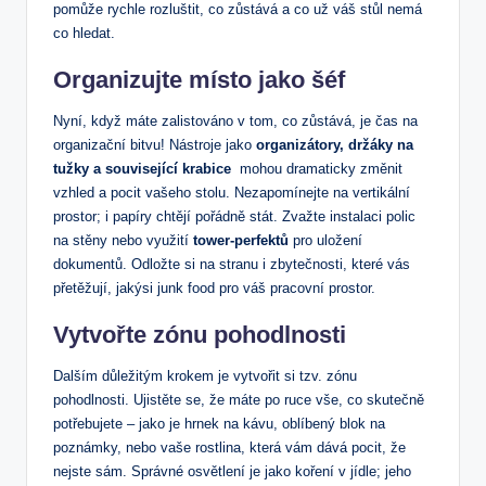
pomůže rychle rozluštit, co zůstává a co už váš stůl nemá
co⁢ hledat.
Organizujte⁣ místo jako⁢ šéf
Nyní, ⁤když máte‌ zalistováno v tom, ⁣co zůstává, je ‌čas na
organizační bitvu! Nástroje jako
organizátory, držáky ​na
‍tužky a související krabice
⁢ mohou dramaticky změnit
vzhled a pocit vašeho stolu. Nezapomínejte na vertikální
prostor; i papíry chtějí pořádně stát. Zvažte instalaci⁢ polic
na stěny⁢ nebo využití
tower-perfektů
pro uložení⁤
dokumentů. Odložte si na stranu i ⁢zbytečnosti, které vás
přetěžují, jakýsi junk food⁤ pro váš pracovní prostor.
Vytvořte zónu pohodlnosti
Dalším důležitým krokem⁣ je vytvořit si tzv. zónu
‍pohodlnosti. Ujistěte se, že máte po ruce vše, co skutečně
potřebujete – jako je hrnek na kávu, oblíbený blok na
poznámky, nebo vaše rostlina, která vám dává pocit, že⁤
nejste sám. Správné osvětlení‌ je jako ​koření v​ jídle; jeho