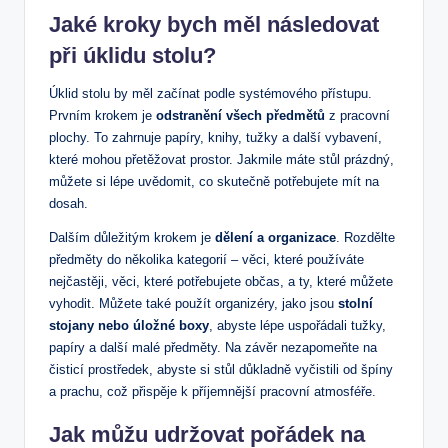
Jaké kroky bych měl následovat
při⁤ úklidu stolu?
Úklid stolu by měl začínat podle systémového‍ přístupu.
Prvním krokem⁢ je‌
odstranění​ všech předmětů
z pracovní
plochy. To zahrnuje papíry, ⁤knihy, tužky a​ další vybavení,
které mohou přetěžovat prostor. Jakmile máte stůl prázdný,
můžete ⁤si lépe uvědomit, co skutečně potřebujete mít na
dosah.
Dalším ⁢důležitým krokem je
dělení a organizace
. Rozdělte
předměty do několika kategorií – věci, které používáte
⁤nejčastěji, věci, které potřebujete občas, a ty, které můžete
vyhodit. Můžete také použít organizéry, jako jsou
stolní
stojany nebo úložné ‍boxy
, abyste lépe uspořádali tužky,
papíry a další malé předměty. ​Na závěr nezapomeňte na
čisticí prostředek, abyste si stůl ⁢důkladně vyčistili od špíny
a prachu, což přispěje k ‌příjemnější pracovní atmosféře.
Jak můžu udržovat pořádek na