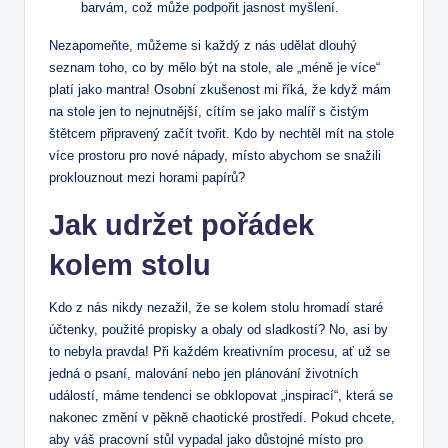
barvám, což může podpořit jasnost myšlení.
Nezapomeňte, ⁤můžeme si každý z⁢ nás udělat dlouhý
‍seznam toho, co by mělo být na stole, ale „méně je více“
platí jako mantra! Osobní zkušenost ⁢mi říká, že když mám
na stole ‌jen to nejnutnější, cítím se jako malíř s čistým
štětcem připravený začít tvořit. Kdo by nechtěl mít ‍na stole
více prostoru pro nové nápady, místo⁣ abychom se‍ snažili
proklouznout mezi horami papírů?
Jak udržet pořádek
kolem stolu
Kdo z nás nikdy nezažil, že se kolem stolu hromadí staré
účtenky, použité propisky a obaly od sladkostí? No, asi⁢ by
to nebyla⁢ pravda! Při každém kreativním procesu, ať ⁢už se‌
jedná o psaní, malování⁤ nebo jen plánování životních
událostí, máme ‍tendenci ⁢se obklopovat „inspirací“, která se
nakonec změní v pěkně chaotické prostředí. Pokud chcete,
aby váš pracovní stůl vypadal jako důstojné místo pro