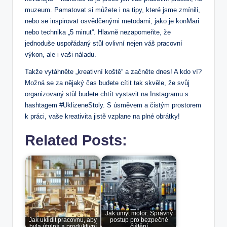
muzeum. Pamatovat si můžete⁣ i na tipy, ⁤které⁣ jsme zmínili,
nebo ‍se inspirovat ⁤osvědčenými metodami, jako je‌ konMari
nebo technika „5 minut“. Hlavně nezapomeňte, že⁣
jednoduše uspořádaný stůl ovlivní nejen váš pracovní
výkon, ale i vaši ‍náladu.
Takže vytáhněte „kreativní koště“ a začněte dnes! A kdo ví?
Možná se za‌ nějaký čas budete cítit tak skvěle, že svůj
organizovaný stůl budete chtít vystavit na Instagramu s
hashtagem⁢ #UklizeneStoly. S​ úsměvem a čistým⁣ prostorem
k práci, vaše kreativita jistě vzplane na⁢ plné obrátky!
Related Posts:
Jak umýt motor: Správný
Jak uklidit pracovnu, aby
postup pro bezpečné
byla útulná a produktivní
čištění