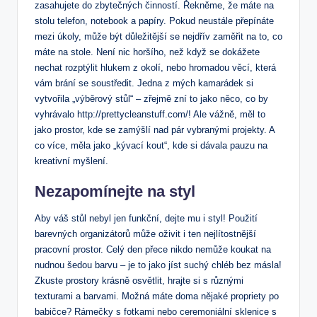
zasahujete do zbytečných činností. Řekněme, ⁣že máte na
stolu telefon, notebook a papíry. Pokud neustále přepínáte
mezi úkoly, ⁣může být důležitější se nejdřív zaměřit​ na to, co
máte na‌ stole. Není nic horšího, než když se dokážete
nechat ‌rozptýlit hlukem z okolí, nebo hromadou věcí, která
⁤vám brání se soustředit. Jedna z mých kamarádek si
vytvořila „výběrový stůl“ – zřejmě zní to jako něco, co by
vyhrávalo http://prettycleanstuff.com/! Ale vážně, měl to
jako ​prostor, kde se zamýšlí nad pár vybranými projekty. A
co ⁣více, měla jako⁢ „kývací kout“, kde si dávala pauzu na
kreativní myšlení.
Nezapomínejte na styl
Aby váš stůl nebyl jen funkční, dejte mu i styl!‌ Použití
barevných organizátorů může oživit i ten nejlítostnější
pracovní prostor. Celý den přece nikdo ⁢nemůže koukat na
nudnou šedou barvu – je to ​jako⁤ jíst suchý ‍chléb bez másla!
Zkuste prostory krásně osvětlit, hrajte si s různými
texturami a barvami. Možná máte doma‍ nějaké propriety po
babičce? Rámečky s fotkami nebo ceremoniální ⁢sklenice s