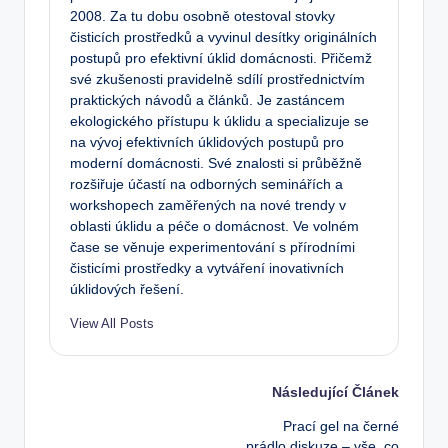
2008. Za tu dobu osobně otestoval stovky
čisticích prostředků a vyvinul desítky originálních
postupů pro efektivní úklid domácnosti. Přičemž
své zkušenosti pravidelně sdílí prostřednictvím
praktických návodů a článků. Je zastáncem
ekologického přístupu k úklidu a specializuje se
na vývoj efektivních úklidových postupů pro
moderní domácnosti. Své znalosti si průběžně
rozšiřuje účastí na odborných seminářích a
workshopech zaměřených na nové trendy v
oblasti úklidu a péče o domácnost. Ve volném
čase se věnuje experimentování s přírodními
čisticími prostředky a vytváření inovativních
úklidových řešení.
View All Posts
Post
Následující Článek
Prací gel na černé
navigation
prádlo diskuze – vše, co