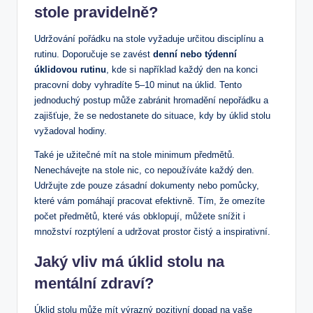
stole pravidelně?
Udržování pořádku na stole vyžaduje​ určitou disciplínu a
rutinu. Doporučuje se zavést
denní ‌nebo týdenní
úklidovou rutinu
, kde si například každý den na konci
pracovní doby vyhradíte 5–10 ⁤minut na úklid. ⁢Tento
‌jednoduchý postup může zabránit ‍hromadění⁤ nepořádku a
⁣zajišťuje, že se nedostanete do situace, kdy by úklid stolu
vyžadoval hodiny.
Také je užitečné mít na ⁣stole minimum předmětů.
Nenechávejte na stole nic, co nepoužíváte každý ‍den.
Udržujte zde pouze‌ zásadní dokumenty nebo pomůcky,
které vám pomáhají pracovat efektivně. Tím, že omezíte
počet předmětů, které vás obklopují, můžete snížit i
množství rozptýlení a udržovat prostor čistý a inspirativní.
Jaký vliv má úklid stolu na
mentální zdraví?
Úklid ‍stolu​ může mít výrazný pozitivní dopad na vaše⁢