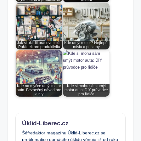
Jak si uklidit pracovní stůl:
Kde umýt motor? Nejlepší
Pořádek pro produktivitu
místa a postupy
Kde na myčce umýt motor
Kde si mohu sám umýt
auta: Bezpečný návod pro
motor auta: DIY průvodce
kutily
pro řidiče
Úklid-Liberec.cz
Šéfredaktor magazínu Úklid-Liberec.cz se
problematice domácího úklidu věnuje již od roku