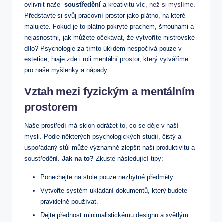
ovlivnit naše ⁣
soustředění
a kreativitu víc,
než si myslíme
.
Představte si svůj pracovní prostor jako ​plátno, na které
malujete. Pokud ⁤je to ‍plátno pokryté‍ prachem, šmouhami a
nejasnostmi, jak můžete očekávat, že vytvoříte mistrovské‌
dílo? Psychologie za tímto⁢ úklidem nespočívá pouze v
estetice; hraje zde i roli ​mentální prostor,⁢ který vytváříme
pro naše myšlenky ⁤a nápady.
Vztah mezi fyzickým a ​mentálním
prostorem
Naše prostředí má sklon odrážet to, co se děje v naší
mysli. Podle některých psychologických studií, čistý a
uspořádaný‍ stůl⁢ může významně zlepšit naši produktivitu a
soustředění.
Jak na to?
Zkuste následující tipy:
Ponechejte⁣ na stole pouze nezbytné předměty.
Vytvořte systém ukládání dokumentů, který budete
pravidelně používat.
Dejte přednost⁤ minimalistickému designu a ⁢světlým