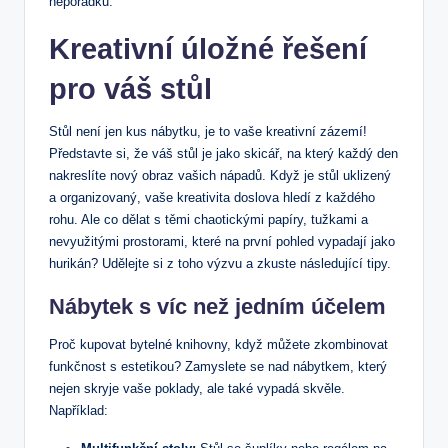
nepořádku.
Kreativní úložné řešení
pro váš stůl
Stůl není jen kus nábytku, je to vaše kreativní⁤ zázemí!
Představte si, že váš stůl je jako skicář, na který každý​ den
‌nakreslíte⁢ nový obraz vašich nápadů. Když je stůl ⁢uklizený
a⁢ organizovaný, vaše kreativita doslova hledí z každého
rohu. Ale ‍co dělat s těmi chaotickými papíry, tužkami a
nevyužitými ​prostorami, které na první pohled vypadají jako
hurikán? Udělejte si z toho výzvu ​a zkuste následující tipy.
Nábytek s víc než jedním účelem
Proč kupovat bytelné knihovny, když⁣ můžete zkombinovat
funkčnost s estetikou? Zamyslete se nad nábytkem, který
nejen skryje vaše poklady, ale také vypadá skvěle.
Například: