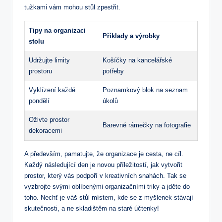
tužkami vám⁣ mohou stůl zpestřit.‍
Tipy‌ na ‍organizaci
Příklady a výrobky
stolu
Udržujte limity
Košíčky na kancelářské
prostoru
⁢potřeby
Vyklízení každé
Poznamkový blok na seznam
pondělí
úkolů
Oživte prostor‍
Barevné‌ rámečky na fotografie
dekoracemi
A především, pamatujte, že organizace je cesta, ne cíl.
Každý následující den je novou příležitostí, ‍jak vytvořit
prostor, který vás ‍podpoří v kreativních snahách. Tak se‌
vyzbrojte svými oblíbenými organizačními‍ triky a jděte do
toho. Nechť je ⁣váš stůl místem, kde se z myšlenek stávají
skutečnosti, a ne skladištěm ‌na staré účtenky!