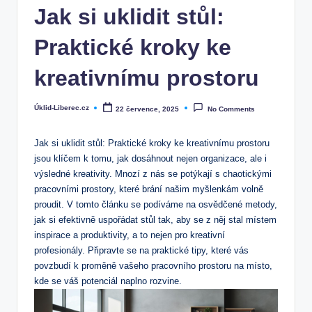
Jak si uklidit stůl:
Praktické kroky ke
kreativnímu prostoru
Úklid-Liberec.cz
22 července, 2025
No Comments
Posted
by
Jak si uklidit‍ stůl: Praktické kroky⁤ ke kreativnímu prostoru
jsou klíčem ‌k tomu, jak dosáhnout nejen organizace, ⁢ale i
výsledné kreativity. Mnozí z nás se potýkají s chaotickými
pracovními prostory, které brání našim myšlenkám volně⁤
proudit. V tomto článku se ⁤podíváme na osvědčené ​metody,
jak si efektivně uspořádat stůl tak, aby se ⁢z něj stal místem
inspirace a produktivity, a to nejen pro kreativní
profesionály. Připravte se​ na praktické tipy, které vás
povzbudí k proměně vašeho pracovního prostoru na místo,
kde se váš ⁤potenciál naplno rozvine.