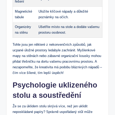
řešení
Magnetické
Uložíte klíčové nápady a důležité
tabule
poznámky na ​očích.
Organizéry
Ušetříte ⁤místo na stole a dodáte vašemu
na stěnu
prostoru‍ osobnost.
Tohle jsou jen některé z nekonvenčních způsobů, jak
ucpané úložné prostory ledabyle zachránit. Myšlenkové
⁣mapy na stěnách nebo zábavné organizační kousky⁤ mohou
přidat třešničku na dortu vašemu pracovnímu ‌prostoru. A
nezapomeňte, že kreativita má podobu bláznivých nápadů –
čím více šílené, tím ‌lepší úspěch!
Psychologie uklizeného
stolu a soustředění
Že se za úklidem stolu skrývá více, než jen uklidit
neposkládané papíry? Správně uspořádaný stůl může