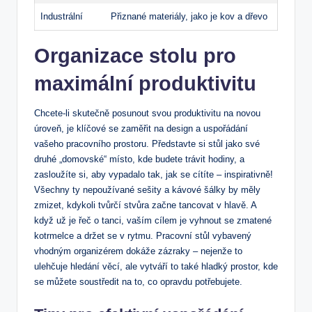
Industrální
Přiznané‌ materiály, jako je kov a dřevo
Organizace⁢ stolu pro
maximální produktivitu
Chcete-li skutečně posunout svou produktivitu na ⁣novou
úroveň, je klíčové‌ se zaměřit na design a uspořádání
vašeho pracovního prostoru. Představte si stůl jako své‌
druhé „domovské“ místo, ⁣kde budete trávit hodiny, a
zasloužíte si, aby vypadalo tak, jak se cítíte – inspirativně!
Všechny ty nepoužívané ⁤sešity a kávové šálky by měly
zmizet, kdykoli tvůrčí stvůra začne tancovat v hlavě. A
když už je řeč o tanci, vaším cílem je vyhnout se‌ zmatené
kotrmelce a‍ držet ‍se v⁣ rytmu. Pracovní stůl vybavený
vhodným organizérem dokáže zázraky​ –‍ nejenže to
ulehčuje ‌hledání věcí, ale​ vytváří to také ‍hladký‌ prostor, ⁤kde‌
se můžete soustředit na to, co opravdu potřebujete.