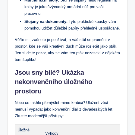
Multifunkční stoly:
Stůl se šuplíky nebo regálem⁢ na
knihy je jako švýcarský armádní nůž pro vaši
pracovnu.
Stojany na dokumenty:
Tyto praktické kousky vám
pomohou⁢ udržet důležité papíry přehledně uspořádané.
Věřte mi, začnete je používat, a váš stůl ​se promění v
prostor, kde se ‍váš kreativní duch může rozletět jako pták.
Jen si dejte pozor,⁣ aby se vám ten pták nezasekl v nějakém
tom šuplíku!
Jsou sny bílé?‍ Ukázka
nekonvenčního úložného
prostoru
Nebo co takhle přemýšlet mimo krabici? Uložení věcí
nemusí vypadat jako konvenční diář z devadesátých let.
Zkuste modernější přístupy:
Úložné
Výhody