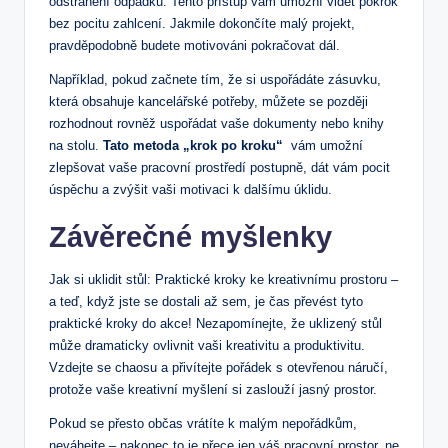
odstranění odpadků. Tento přístup vám umožní vidět pokrok⁢
bez pocitu zahlcení. Jakmile dokončíte malý projekt,
pravděpodobně‌ budete motivováni pokračovat dál.
Například,‍ pokud začnete tím, že ⁢si uspořádáte zásuvku,
která obsahuje kancelářské potřeby, můžete se později
rozhodnout rovněž uspořádat vaše ‍dokumenty nebo knihy
na stolu.
Tato metoda „krok po kroku“
⁤ vám umožní
zlepšovat vaše pracovní prostředí‍ postupně,​ dát vám pocit
úspěchu a zvýšit vaši motivaci k dalšímu úklidu.
Závěrečné myšlenky
Jak​ si⁤ uklidit stůl: Praktické kroky ke kreativnímu prostoru –
a teď, když jste⁣ se dostali až sem, je čas převést tyto
praktické kroky do akce! Nezapomínejte, ​že uklizený stůl
může ​dramaticky ovlivnit vaši kreativitu a ⁢produktivitu.
Vzdejte se chaosu a přivítejte pořádek⁣ s otevřenou náručí,
protože vaše kreativní myšlení si zaslouží jasný prostor. ⁤
Pokud se přesto ⁢občas vrátíte k malým nepořádkům,
neváhejte – nakonec to je přece jen váš pracovní prostor, ne