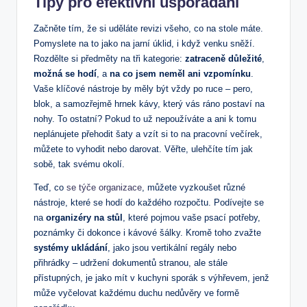
Tipy pro efektivní uspořádání
Začněte ⁢tím, že si uděláte revizi všeho, co na stole ⁤máte.
Pomyslete na to jako na ⁤jarní úklid, i když venku sněží.
Rozdělte si předměty na⁣ tři kategorie:
zatraceně důležité
,
možná se hodí
, a
na co jsem neměl ani vzpomínku
.
Vaše klíčové nástroje by⁣ měly být vždy po ruce – pero,
blok, a samozřejmě hrnek kávy, který vás ráno postaví na
nohy. To ostatní? Pokud to už nepoužíváte a ani‍ k tomu
neplánujete přehodit šaty a vzít si to ‌na pracovní večírek,
můžete to vyhodit nebo darovat. Věřte, ulehčíte tím jak
sobě, ⁣tak svému okolí.
Teď, co
se týče organizace
, můžete vyzkoušet různé
nástroje, které se hodí do každého rozpočtu.⁣ Podívejte se
na
organizéry⁤ na stůl
, které pojmou vaše psací potřeby,
poznámky či​ dokonce i kávové šálky. Kromě toho zvažte
systémy⁣ ukládání
, jako jsou vertikální regály nebo
přihrádky – udržení dokumentů stranou, ale stále
přístupných, je⁢ jako mít v kuchyni sporák s výhřevem, jenž
může vyčelovat každému duchu nedůvěry ve formě‌