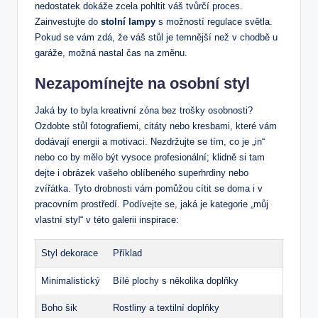
nedostatek⁤ dokáže zcela pohltit váš tvůrčí proces.
Zainvestujte do
stolní lampy
s⁣ možností regulace ​světla.
Pokud se vám zdá, že váš ​stůl je temnější než v chodbě u
garáže, možná nastal čas na změnu.
Nezapomínejte na osobní styl
Jaká by to byla ⁢kreativní​ zóna bez⁣ trošky osobnosti?
Ozdobte stůl fotografiemi, citáty nebo kresbami, které vám
dodávají energii a motivaci. Nezdržujte se tím, co je‍ „in“
nebo co by mělo být vysoce‌ profesionální; klidně si tam
⁢dejte i obrázek vašeho oblíbeného superhrdiny nebo
zvířátka. Tyto drobnosti vám ​pomůžou ‍cítit se doma i v
pracovním prostředí. Podívejte se, jaká je kategorie „můj
vlastní‌ styl“ v této galerii inspirace:
Styl dekorace
Příklad
Minimalistický
Bílé plochy s ⁢několika⁢ doplňky
Boho šik
Rostliny a textilní doplňky