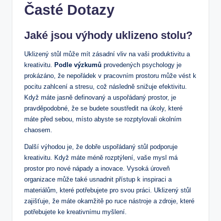
Časté Dotazy
Jaké ​jsou výhody uklizeno stolu?
Uklizený stůl může mít zásadní vliv na vaši produktivitu a
kreativitu.
Podle výzkumů
provedených psychology je ​
prokázáno, že nepořádek v pracovním prostoru může vést k
pocitu zahlcení a stresu, což‌ následně snižuje efektivitu.
Když máte​ jasně definovaný a uspořádaný prostor, ⁣je
pravděpodobné, že se ⁤budete‍ soustředit na úkoly, které
máte před ⁣sebou,⁢ místo abyste se ⁤rozptylovali okolním
chaosem.
Další ​výhodou je, že⁢ dobře uspořádaný stůl​ podporuje
‍kreativitu. Když máte méně rozptýlení, vaše mysl má
prostor pro nové nápady a inovace. Vysoká​ úroveň
organizace může také usnadnit‍ přístup k inspiraci​ a
materiálům, které potřebujete pro svou ⁣práci.⁣ Uklizený stůl
zajišťuje, že máte okamžitě po ruce‌ nástroje a zdroje, které
potřebujete ke kreativnímu ​myšlení.