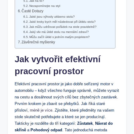
Jak na to?
Nezapomínejte na styl
Časté Dotazy
Jaké ​jsou výhody uklizeno stolu?
Jaké kroky bych měl následovat při⁤ úklidu stolu?
Jak můžu udržovat pořádek na stole pravidelně?
Jaký vliv má úklid stolu na mentální zdraví?
Můžu začít úklid s jedním malým projektem?
Závěrečné myšlenky
Jak vytvořit efektivní
pracovní prostor
Efektivní pracovní prostor je jako dobře seřízený motor v
automobilu – když všechno funguje správně, můžete vyrazit
na cestu a dosáhnout svých cílů bez zbytečných zastávek.
Prvním krokem je‌ zbavit se přebytků. Jak říká staré
přísloví,
méně je více
. Zjistěte, které ⁢předměty na vašem
stole skutečně potřebujete⁣ a které ⁣se jen ⁣producírují.
Takticky je rozdělte do tří kategorií:
Zůstatek
,
Návrat do
skříně
a⁢
Pohodový odpad
. Tato⁣ jednoduchá metoda