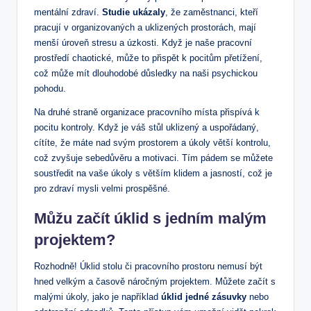
mentální zdraví.
Studie ukázaly
, že zaměstnanci, kteří
pracují v organizovaných a uklizených prostorách, mají
menší úroveň stresu a úzkosti. Když je ⁣naše pracovní
prostředí chaotické, může⁣ to přispět k pocitům přetížení,
což může mít dlouhodobé ⁣důsledky ⁢na naši psychickou
pohodu.
Na druhé straně organizace pracovního ⁣místa přispívá k
pocitu kontroly. Když je váš stůl uklizený a‌ uspořádaný,
cítíte, že máte nad svým prostorem a úkoly větší kontrolu,
což zvyšuje sebedůvěru a motivaci. Tím pádem se⁤ můžete
soustředit na vaše úkoly s větším klidem a jasností, což ‌je
pro zdraví​ mysli velmi prospěšné.
Můžu začít úklid s jedním malým
projektem?
Rozhodně! Úklid ‌stolu či pracovního prostoru nemusí být
hned velkým a časově náročným‍ projektem. Můžete začít s
malými úkoly, jako je‌ například
úklid jedné zásuvky
nebo