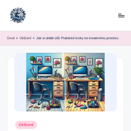
Skip
to
content
Úvod
»
Uklízení
»
Jak si uklidit stůl: Praktické kroky ke kreativnímu prostoru
Posted
Uklízení
in