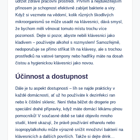
udržet zdravé pracovní prostředí. Prvním a nejdůležitějším
přínosem je schopnost efektivně zabíjet bakterie a viry.
Když si vezmete na vědomí, kolik různých škodlivých
mikroorganismů se může usadit na klávesnici, dává smysl,
že bychom měli věnovat tomuto místu trochu více
pozornosti. Dejte si pozor, abyste nebili klávesnici jako
kladivem – používejte alkohol s rozmyslem! Samozřejmě,
nedoporučuje se přímo stříkat líh na klávesy, ale s trochou
prostředků na vatové tampony nebo hadříky máte na dosah
čistou a hygienickou klávesnici jako novou.
Účinnost a dostupnost
Dále je tu aspekt dostupnosti – líh se najde prakticky v
každé domácnosti, ať už ho používáte k dezinfekci ran
nebo k čištění sklenic. Není třeba běžet do drogerie pro
speciální drahé přípravky, když máte domácí lékárnu plnou
pomocníků! V současné době se také objevilo mnoho
studií, které ukazují, že právě používání ethanolu nebo
isopropylalkoholu může výrazně snížit množství bakterií na
klávesnicích a dalších površích. Takže si dejte drink…