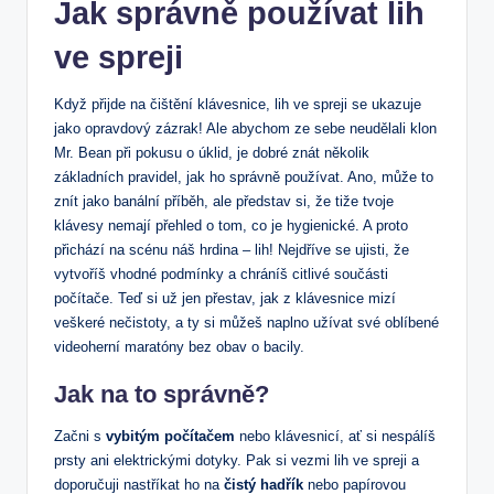
Jak správně používat lih
ve spreji
Když přijde na čištění klávesnice, lih ve spreji se ukazuje
jako opravdový zázrak! Ale abychom ze sebe neudělali klon
Mr. Bean při pokusu o úklid, je dobré znát několik
základních pravidel, jak ho správně používat. Ano, může to
znít jako banální příběh, ale představ si, že tiže tvoje
klávesy nemají přehled o tom, co je hygienické. A proto
přichází na scénu náš hrdina – lih! Nejdříve se ujisti, že
vytvoříš vhodné podmínky a chráníš citlivé součásti
počítače. Teď si už jen přestav, jak z klávesnice mizí
veškeré nečistoty, a ty si můžeš naplno užívat své oblíbené
videoherní maratóny bez obav o bacily.
Jak na to správně?
Začni s
vybitým počítačem
nebo klávesnicí, ať si nespálíš
prsty ani elektrickými dotyky. Pak si vezmi lih ve spreji a
doporučuji nastříkat ho na
čistý hadřík
nebo papírovou