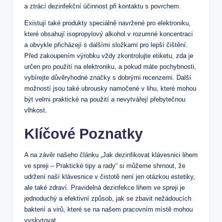
a ztrácí dezinfekční účinnost při kontaktu s povrchem.
Existují také produkty speciálně navržené pro elektroniku,
které obsahují isopropylový alkohol v rozumné koncentraci
a obvykle přicházejí s dalšími složkami pro lepší čištění.
Před zakoupením výrobku vždy zkontrolujte etiketu, zda je
určen pro použití na elektroniku, a pokud máte pochybnosti,
vybírejte důvěryhodné značky s dobrými recenzemi. Další
možností jsou také ubrousky namočené v lihu, které mohou
být velmi praktické na použití a nevytvářejí přebytečnou
vlhkost.
Klíčové Poznatky
A na závěr našeho článku „Jak dezinfikovat klávesnici lihem
ve spreji – Praktické tipy a rady“ si můžeme shrnout, že
udržení naší klávesnice v čistotě není jen otázkou estetiky,
ale také zdraví. Pravidelná dezinfekce lihem ve spreji je
jednoduchý a efektivní způsob, jak se zbavit nežádoucích
bakterií a virů, které se na našem pracovním místě mohou
vyskytovat.