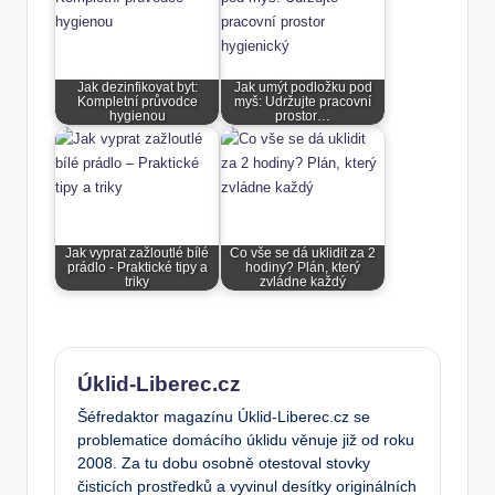
Jak dezinfikovat byt:
Jak umýt podložku pod
Kompletní průvodce
myš: Udržujte pracovní
hygienou
prostor…
Jak vyprat zažloutlé bílé
Co vše se dá uklidit za 2
prádlo - Praktické tipy a
hodiny? Plán, který
triky
zvládne každý
Úklid-Liberec.cz
Šéfredaktor magazínu Úklid-Liberec.cz se
problematice domácího úklidu věnuje již od roku
2008. Za tu dobu osobně otestoval stovky
čisticích prostředků a vyvinul desítky originálních