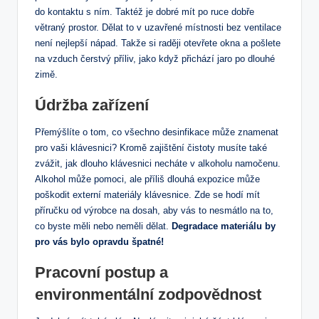
do kontaktu s ním. Taktéž je dobré mít po ruce dobře
větraný prostor. Dělat to v uzavřené místnosti bez ventilace
není nejlepší nápad. Takže si raději otevřete okna a pošlete
na vzduch čerstvý příliv, jako když přichází jaro po dlouhé
zimě.
Údržba zařízení
Přemýšlíte o tom, co všechno desinfikace může znamenat
pro vaši klávesnici? Kromě zajištění čistoty musíte také
zvážit, jak dlouho klávesnici necháte v alkoholu namočenu.
Alkohol může pomoci, ale příliš dlouhá expozice může
poškodit externí materiály klávesnice. Zde se hodí mít
příručku od výrobce na dosah, aby vás to nesmátlo na to,
co byste měli nebo neměli dělat.
Degradace materiálu by
pro vás bylo opravdu špatné!
Pracovní postup a
environmentální zodpovědnost