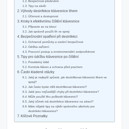
Bezpečnost především
Tipy na závěr
Výhody desinfekce klávesnice lihem
Účinnost a dostupnost
Kroky k efektivnímu čištění klávesnice
Připravte se na bitvu!
Jak správně použít líh ve spreji
Bezpečnostní opatření při desinfekci
Ochranné pomůcky a osobní bezpečnost
Údržba zařízení
Pracovní postup a environmentální zodpovědnost
Tipy pro údržbu klávesnice po čištění
Pravidelný úklid
Kontrola kláves a ochrana před prachem
Často kladené otázky
Jaký je nejlepší způsob, jak dezinfikovat klávesnici lihem ve
spreji?
Jak často byste měli dezinfikovat klávesnici?
Jaké jsou nejčastější chyby při dezinfekci klávesnice?
Může použití lihu poškodit klávesnici?
Jaký účinek má dezinfekce klávesnice na zdraví?
Máte nějaké tipy na výběr správného alkoholu pro
dezinfekci klávesnice?
Klíčové Poznatky