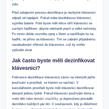
stěn.
Před zahájením procesu dezinfikace je nezbytné klávesnici
odpojit od napájení. Pokud máte bezdrátovou klávesnici,
vyjměte baterie. Poté byste měli lehce otřít klávesnici se
suchým hadříkem, abyste odstranili prach a velké nečistoty.
Po tomto úklidu vezměte sprej s lihem a nastříkejte ho na
hadřík, ne přímo na klávesnici. Tím se zabrání případnému
nazabudování vlhkosti do klávesnice, což by mohlo
způsobit zkrat.
Jak často byste měli dezinfikovat
klávesnici?
Frekvence dezinfikace klávesnice závisí na intenzitě jejího
používání a prostředí, ve kterém se nachází. V
kancelářském prostředí byste měli klávesnici dezinfikovat
alespoň jednou týdně. Pokud klávesnici používáte doma a
máte děti nebo domácí mazlíčky
, je doporučeno provádět
dezinfekci každých pár dní. V současnosti, kdy je důležitost