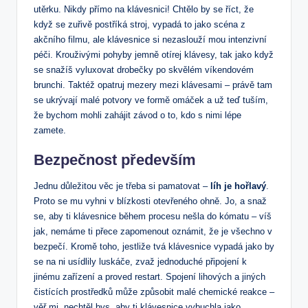
utěrku. Nikdy přímo na klávesnici! Chtělo by se říct, že
když se zuřivě postříká stroj, vypadá to jako scéna z
akčního filmu, ale klávesnice si nezaslouží mou intenzivní
péči. Krouživými pohyby jemně otírej klávesy, tak jako když
se snažíš vyluxovat drobečky po skvělém víkendovém
brunchi. Taktéž opatruj mezery mezi klávesami – právě tam
se ukrývají malé potvory ve formě omáček a už teď tuším,
že bychom mohli zahájit závod o to, kdo s nimi lépe
zamete.
Bezpečnost především
Jednu důležitou věc je třeba si pamatovat –
líh je hořlavý
.
Proto se mu vyhni v blízkosti otevřeného ohně. Jo, a snaž
se, aby ti klávesnice během procesu nešla do kómatu – víš
jak, nemáme ti přece zapomenout oznámit, že je všechno v
bezpečí. Kromě toho, jestliže tvá klávesnice vypadá jako by
se na ni usídlily luskáče, zvaž jednoduché připojení k
jinému zařízení a proved restart. Spojení lihových a jiných
čistících prostředků může způsobit malé chemické reakce –
věř mi, nechtěl bys, aby ti klávesnice vybuchla jako