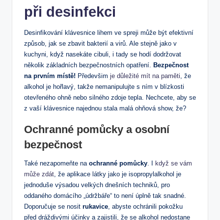
při desinfekci
Desinfikování klávesnice lihem ve spreji může být efektivní
způsob, jak se zbavit bakterií a virů. Ale stejně jako v
kuchyni, když nasekáte cibuli, i tady se hodí dodržovat
několik základních bezpečnostních opatření.
Bezpečnost
na prvním místě!
Předevšim
je důležité mít na paměti
, že
alkohol je hořlavý, takže nemanipulujte s ním v blízkosti
otevřeného ohně nebo silného zdoje tepla. Nechcete, aby se
z vaší klávesnice najednou stala malá ohňová show, že?
Ochranné pomůcky a osobní
bezpečnost
Také nezapomeňte na
ochranné pomůcky
. I
když se vám
může zdát
, že aplikace látky jako je isopropylalkohol je
jednoduše výsadou velkých dnešních techniků, pro
oddaného domácího „údržbáře“ to není úplně tak snadné.
Doporučuje se nosit
rukavice
, abyste ochránili pokožku
před dráždivými účinky a zajistili, že se alkohol nedostane