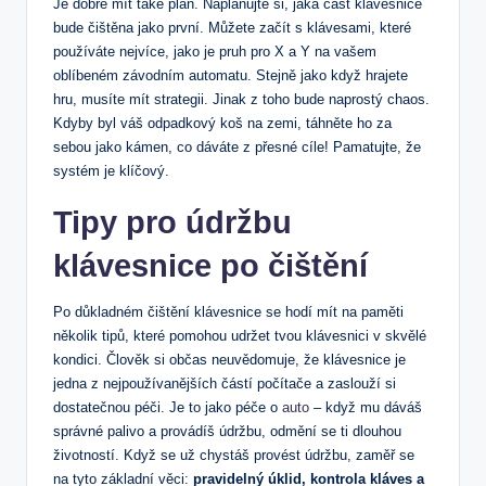
Je dobré mít také plán. Naplánujte si, jaká část klávesnice
bude čištěna jako první. Můžete začít s klávesami, které
používáte nejvíce, jako je pruh pro X a Y na vašem
oblíbeném závodním automatu. Stejně jako když hrajete
hru, musíte mít strategii. Jinak z toho bude naprostý chaos.
Kdyby byl váš odpadkový koš na zemi, táhněte ho za
sebou jako kámen, co dáváte z přesné cíle! Pamatujte, že
systém je klíčový.
Tipy pro údržbu
klávesnice po čištění
Po důkladném čištění klávesnice se hodí mít na paměti
několik tipů, které pomohou udržet tvou klávesnici v skvělé
kondici. Člověk si občas neuvědomuje, že klávesnice je
jedna z nejpoužívanějších částí počítače a zaslouží si
dostatečnou péči. Je to jako péče o
auto
– když mu dáváš
správné palivo a provádíš údržbu, odmění se ti dlouhou
životností. Když se už chystáš provést údržbu, zaměř se
na tyto základní věci:
pravidelný úklid, kontrola kláves a