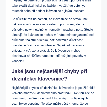
hygieny ve veřejných prostorách na vzestupu, byste měli
také zvážit dezinfekci po každém využití ve veřejných
místech nebo při sdílení klávesnice s jinými osobami.
Je důležité mít na paměti, že klávesnice se stává líhní
bakterií a virů nejen kvůli častému používání, ale i v
důsledku nevyhnutelného hromadění prachu a potu. Studie
ukazují, že klávesnice mohou mít více mikroorganismů než
průměrné toaletní prkénko, což podtrhuje důležitost
pravidelné údržby a dezinfekce. Například výzkum z
univerzity v Arizona ukázal, že klávesnice mohou
obsahovat až 400krát více bakterií než jiné povrchy v
kanceláři.
Jaké jsou nejčastější chyby při
dezinfekci klávesnice?
Nejběžnější chybou při dezinfekci klávesnice je použití příliš
velkého množství dezinfekčního prostředku. Někteří lidé se
domnívají, že čím více produktu použijí, tím lépe jejich
dezinfekce dopadne. To však může vést k tomu, že se