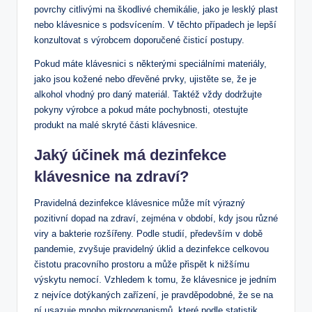
povrchy citlivými na škodlivé chemikálie, jako je lesklý plast
nebo klávesnice s podsvícením. V těchto případech je lepší
konzultovat s výrobcem doporučené čisticí postupy.
Pokud máte klávesnici s některými speciálními materiály,
jako jsou kožené nebo dřevěné prvky, ujistěte se, že je
alkohol vhodný pro daný materiál. Taktéž vždy dodržujte
pokyny výrobce a pokud máte pochybnosti, otestujte
produkt na malé skryté části klávesnice.
Jaký účinek má dezinfekce
klávesnice na zdraví?
Pravidelná dezinfekce klávesnice může mít výrazný
pozitivní dopad na zdraví, zejména v období, kdy jsou různé
viry a bakterie rozšířeny. Podle studií, především v době
pandemie, zvyšuje pravidelný úklid a dezinfekce celkovou
čistotu pracovního prostoru a může přispět k nižšímu
výskytu nemocí. Vzhledem k tomu, že klávesnice je jedním
z nejvíce dotýkaných zařízení, je pravděpodobné, že se na
ní usazuje mnoho mikroorganismů, které podle statistik