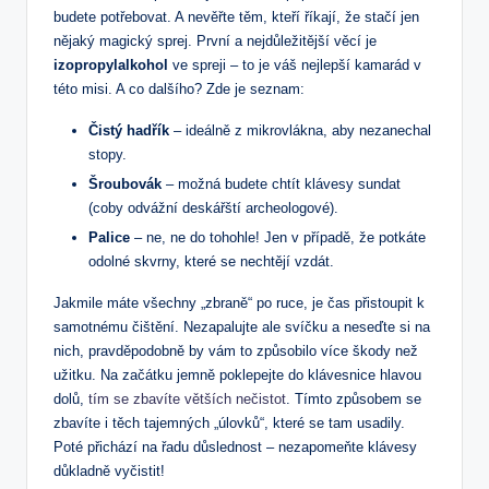
budete potřebovat. A nevěřte těm, kteří říkají, že stačí jen
nějaký magický sprej. První a nejdůležitější věcí je
izopropylalkohol
ve spreji – to je váš nejlepší kamarád v
této misi. A co dalšího? Zde je seznam:
Čistý hadřík
– ideálně z mikrovlákna, aby nezanechal
stopy.
Šroubovák
– možná budete chtít klávesy sundat
(coby odvážní deskářští archeologové).
Palice
– ne, ne do tohohle! Jen v případě, že potkáte
odolné skvrny, které se nechtějí vzdát.
Jakmile máte všechny „zbraně“ po ruce, je čas přistoupit k
samotnému čištění. Nezapalujte ale svíčku a neseďte si na
nich, pravděpodobně by vám to způsobilo více škody než
užitku. Na začátku jemně poklepejte do klávesnice hlavou
dolů,
tím se zbavíte větších nečistot
. Tímto způsobem se
zbavíte i těch tajemných „úlovků“, které se tam usadily.
Poté přichází na řadu důslednost – nezapomeňte klávesy
důkladně vyčistit!