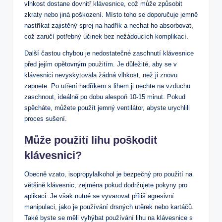
vlhkost dostane dovnitř klávesnice, což může způsobit
zkraty nebo jiná poškození. Místo toho se doporučuje jemně
nastříkat zajistěný sprej na hadřík a nechat ho absorbovat,
což zaručí potřebný účinek bez nežádoucích komplikací.
Další častou chybou je nedostatečné zaschnutí klávesnice
před jejím opětovným použitím. Je důležité, aby se v
klávesnici nevyskytovala žádná vlhkost, než ji znovu
zapnete. Po utření hadříkem s lihem ji nechte na vzduchu
zaschnout, ideálně po dobu alespoň 10-15 minut. Pokud
spěcháte, můžete použít jemný ventilátor, abyste urychlili
proces sušení.
Může použití lihu poškodit
klávesnici?
Obecně vzato, isopropylalkohol je bezpečný pro použití na
většině klávesnic, zejména pokud dodržujete pokyny pro
aplikaci. Je však nutné se vyvarovat příliš agresivní
manipulaci, jako je používání drsných utěrek nebo kartáčů.
Také byste se měli vyhýbat používání lihu na klávesnice s