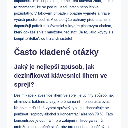
odpočinek. Pokud jsi zjistil, že některá klávesa zlobí, může
to znamenat, že se pod ní usadil prach nebo lepivé
pozůstatky. V takovém případě ji opatrně vyjměte a hravě
vyčisti prostor pod ní. A co se týče ochrany před prachem,
doporučuji pořídit si klávesnici s krycím plastovým obalem,
který dokáže snížit množství nečistot. Je to, jako kdyby sis
koupil ‚přítelku‘, co ti zařídí čistotu!
Často kladené otázky
Jaký je nejlepší způsob, jak
dezinfikovat klávesnici lihem ve
spreji?
Dezinfikace klávesnice lihem ve spreji je účinný způsob, jak
eliminovat bakterie a viry, které se na ní mohou usazovat.
Nejprve je důležité vybrat správný typ lihu; doporučuje se
používat isopropylalkohol s koncentrací alespoň 70 %. Tato
koncentrace je optimální pro zabíjení mikroorganismů,
protože je dostatečně silná, aby pro penetraci buněčných