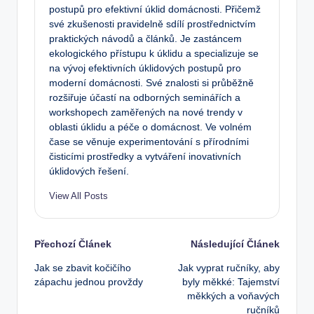
postupů pro efektivní úklid domácnosti. Přičemž
své zkušenosti pravidelně sdílí prostřednictvím
praktických návodů a článků. Je zastáncem
ekologického přístupu k úklidu a specializuje se
na vývoj efektivních úklidových postupů pro
moderní domácnosti. Své znalosti si průběžně
rozšiřuje účastí na odborných seminářích a
workshopech zaměřených na nové trendy v
oblasti úklidu a péče o domácnost. Ve volném
čase se věnuje experimentování s přírodními
čisticími prostředky a vytváření inovativních
úklidových řešení.
View All Posts
Post
Přechozí Článek
Následující Článek
Jak se zbavit kočičího
Jak vyprat ručníky, aby
navigation
zápachu jednou provždy
byly měkké: Tajemství
měkkých a voňavých
ručníků