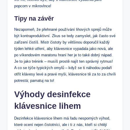
popcorn v mikrovlnce!
Tipy na závěr
Nezapomeň, že přehnané používání lihových sprejů může
být kontraproduktivní. Zkus se tedy zamyslet, jak často své
zařízení čistíš. Mistr čistoty by většinou doporučil každý
týden lehké utření, aby klávesnice vypadala jako nová, ale
po víkendovém maratonu hraní her je to také dobrý nápad.
Je to jako trénink – musíš prostě najít ten správný rytmus!
A co se týče typických omylů – když se ti náhodou podaří
otřít klávesy levé a pravé myši, klávesnice tě za to za chvíli
potrestá; pamatuj na to!
Výhody desinfekce
klávesnice lihem
Dezinfekce klávesnice lihem má řadu nesporných výhod,
které ocení nejen čistotníci, ale i ti z nás, kteří si chtějí