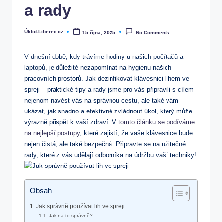
a rady
Úklid-Liberec.cz
15 října, 2025
No Comments
Posted
by
V dnešní době, kdy trávíme hodiny u našich počítačů a
laptopů, je důležité nezapomínat na hygienu našich
pracovních prostorů. Jak dezinfikovat klávesnici lihem ve
spreji – praktické tipy a rady jsme pro vás připravili s cílem
nejenom navést vás na správnou cestu, ale také vám
ukázat, jak snadno a efektivně zvládnout úkol, který může
výrazně přispět k vaší zdraví. V
tomto článku se podíváme
na nejlepší postupy
, které zajistí, že vaše klávesnice bude
nejen čistá, ale také bezpečná. Připravte se na užitečné
rady, které z vás udělají odborníka na údržbu vaší techniky!
Obsah
Jak správně používat lih ve spreji
Jak na to správně?