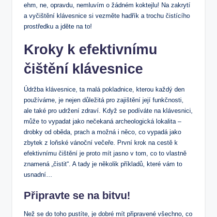
ehm, ne, opravdu, nemluvím o žádném koktejlu! Na zakrytí
a vyčištění klávesnice si vezměte hadřík a trochu čistícího
prostředku a jděte na to!
Kroky k efektivnímu
čištění klávesnice
Údržba klávesnice, ta malá pokladnice, kterou každý den
používáme, je nejen důležitá pro zajištění její funkčnosti,
ale také pro udržení zdraví. Když se podíváte na klávesnici,
může to vypadat jako nečekaná archeologická lokalita –
drobky od oběda, prach a možná i něco, co vypadá jako
zbytek z loňské vánoční večeře. První krok na cestě k
efektivnímu čištění je proto mít jasno v tom, co to vlastně
znamená „čistit“. A tady je několik příkladů, které vám to
usnadní…
Připravte se na bitvu!
Než se do toho pustíte, je dobré mít připravené všechno, co