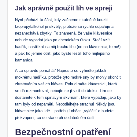
Jak správně použít líh ve spreji
Nyní přichází ta část, kdy začneme skutečně kouzlit.
Izopropylalkohol je skvělý, protože se rychle odpařuje a
nezanechává zbytky. To znamená, že vaše klávesnice
nebude vypadat jako po chemickém útoku. Stačí vzít
hadřík, nastříkat na něj trochu lihu (ne na klávesnici, to ne!)
a pak ho jemně otřít, jako byste leštili toho nejlepšího
kamaráda.
A co opravdu pomáhá? Naprosto se vyhněte jakkoli
mokrému hadříku, protože tyto mokré sny by mohly skončit
zkratováním vašich kláves. Pokud máte klávesnici, která
se dá rozmontovat, nebojte se jí vzít do útoku. Tím se
dostanete k těm špinavým skvrnám, které vypadají, jako by
tam byly od nepaměti. Nepodléhejte strachu! Někdy jsou
klávesnice jako lidé – potřebují občas „vyléčit“ a budete
překvapeni, co se stane při dodatečném úsilí.
Bezpečnostní opatření