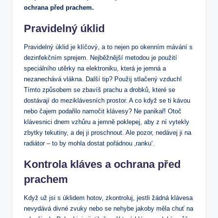
ochrana před prachem.
Pravidelný úklid
Pravidelný úklid je klíčový, a to nejen po okenním mávání s
dezinfekčním sprejem. Nejběžnější metodou je použití
speciálního utěrky na elektroniku, která je jemná a
nezanechává vlákna. Další tip? Použij stlačený vzduch!
Tímto způsobem se zbavíš prachu a drobků, které se
dostávají do meziklávesních prostor. A co když se ti kávou
nebo čajem podařilo namočit klávesy? Ne panikař! Otoč
klávesnici dnem vzhůru a jemně poklepej, aby z ní vytekly
zbytky tekutiny, a dej ji proschnout. Ale pozor, nedávej ji na
radiátor – to by mohla dostat pořádnou ‚ranku‘.
Kontrola kláves a ochrana před
prachem
Když už jsi s úklidem hotov, zkontroluj, jestli žádná klávesa
nevydává divné zvuky nebo se nehybe jakoby měla chuť na