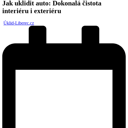
Jak uklidit auto: Dokonalá čistota
interiéru i exteriéru
Posted
Úklid-Liberec.cz
by