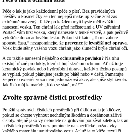
Péče o lak je jako každodenní péče o pleť. Bez pravidelných
návštěv u kosmetičky se i ten nejlepší make-up začne zdát zas
extrémně unavený. Takže po každém mytí byste měli zvážit i
nanesení vosku. Ten chrání lak před nečistotami a UV zářením!
Postačí vám hrst vosku, který nanesete v tenké vrstvě, a pak pečlivě
vyleštěte do zrcadlového lesku. Pokud si říkáte: „To mi zabere
spoustu času,“ nezapomínejte, že
prevence je levnější než oprava
.
Vosk bude stěny vašeho vozu chránit jako sluneční brýle chrání oči.
A co takhle nanesení nějakého
ochranného povlaku?
Na trhu
existují různé produkty, které slibují skvělou ochranu. Ať už to je
keramický povlak nebo hydrofobní úprava, každý z těchto postupů
se vyplatí, pokud plánujete jezdit po blátě nebo v dešti. Pamatujte,
že péče o exteriér vozu není jednorázová akce, ale spíše styl života.
Jak říká můj kamarád: „Kdo se stará, má!““
Zvolte správné čisticí prostředky
Použití správných čisticích prostředků při úklidu auta je klíčové,
pokud se chcete vyhnout nechtěným škodám a dosáhnout zářivé
čistoty. Stejně jako vy nebudete na grilování používat žiletku, tak ani
u čisticích prostředků nezapomínejte na specifické požadavky
každého materiálu uvnitř vašeho vozu. Ať už je to kůže, textil či