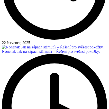
22 července, 2025
Nonenal: Jak na zápach stárnutí? – Řešení pro svěžest pokožky.