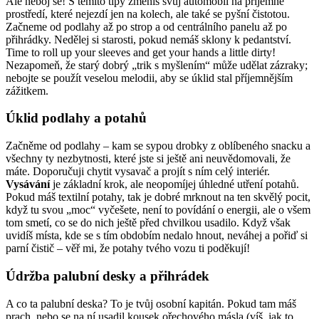
Ale neboj se! S těmito tipy změníš svůj automobil na příjemné
prostředí, které nejezdí jen na kolech, ale také se pyšní čistotou.
Začneme od podlahy až po strop a od centrálního panelu až po
přihrádky. Nedělej si starosti, pokud nemáš sklony k pedantství.
Time to roll up your sleeves and get your hands a little dirty!
Nezapomeň, že starý dobrý „trik s myšlením“ může udělat zázraky;
nebojte se použít veselou melodii, aby se úklid stal příjemnějším
zážitkem.
Úklid podlahy a potahů
Začněme od podlahy – kam se sypou drobky z oblíbeného snacku a
všechny ty nezbytnosti, které jste si ještě ani neuvědomovali, že
máte. Doporučuji chytit vysavač a projít s ním celý interiér.
Vysávání
je základní krok, ale neopomíjej úhledné utření potahů.
Pokud máš textilní potahy, tak je dobré mrknout na ten skvělý pocit,
když tu svou „moc“ vyčešete, není to povídání o energii, ale o všem
tom smetí, co se do nich ještě před chvilkou usadilo. Když však
uvidíš místa, kde se s tím obdobím nedalo hnout, neváhej a pořiď si
parní čistič – věř mi, že potahy tvého vozu ti poděkují!
Údržba palubní desky a přihrádek
A co ta palubní deska? To je tvůj osobní kapitán. Pokud tam máš
prach, nebo se na ní usadil kousek ořechového másla (víš, jak to