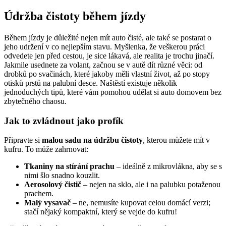
Údržba čistoty během jízdy
Během jízdy je důležité nejen mít auto čisté, ale také se postarat o
jeho udržení v co nejlepším stavu. Myšlenka, že veškerou práci
odvedete jen před cestou, je sice lákavá, ale realita je trochu jinačí.
Jakmile usednete za volant, začnou se v autě dít různé věci: od
drobků po svačinách, které jakoby měli vlastní život, až po stopy
otisků prstů na palubní desce. Naštěstí existuje několik
jednoduchých tipů, které vám pomohou udělat si auto domovem bez
zbytečného chaosu.
Jak to zvládnout jako profík
Připravte si
malou sadu na údržbu čistoty
, kterou můžete mít v
kufru. To může zahrnovat:
Tkaniny na stírání prachu
– ideálně z mikrovlákna, aby se s
nimi šlo snadno kouzlit.
Aerosolový čistič
– nejen na sklo, ale i na palubku potaženou
prachem.
Malý vysavač
– ne, nemusíte kupovat celou domácí verzi;
stačí nějaký kompaktní, který se vejde do kufru!