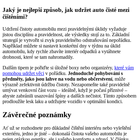
Jaký je nejlepší způsob, jak udržet auto čisté mezi
čištěními?
Udržení čistoty automobilu mezi pravidelnými úklidy vyžaduje
jistou disciplínu a pravidelnost, ale výsledky stojí za to. Základní
strategií je vytvořit si zvyk pravidelného odstraňování nepořádku.
Například můžete si nastavit konkrétní dny v týdnu na úklid
automobilu, kdy rychle zbavíte interiér odpadků a vytáhnete
drobnosti, které se tam nahromadily.
Dalším tipem je pořiďte si úložné boxy nebo organizéry,
které vám
pomohou udržet věci
v pořádku.
Jednoduché pohybování s
předměty, jako jsou lahve na vodu nebo občerstvení
, může
výrazně zefektivnit údržbu čistoty. Nezapomeňte také pravidelně
umývat venkovní část vozu – ideálně, když je počasí příznivé –
abyste zabránili usazování špíny a dalších nečistot. Tímto způsobem
prodloužíte lesk laku a udržujete vozidlo v optimální kondici.
Závěrečné poznámky
Ať už se rozhodnete pro důkladné čištění interiéru nebo vyleštění
exteriéru, jedno je jisté – dokonalá čistota vašeho automobilu je
nejen otázkou estetiky, ale i vašeho komfortu a zdraví. V článku