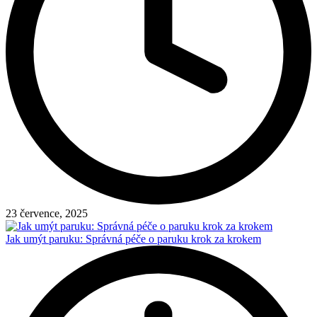
23 července, 2025
Jak umýt paruku: Správná péče o paruku krok za krokem