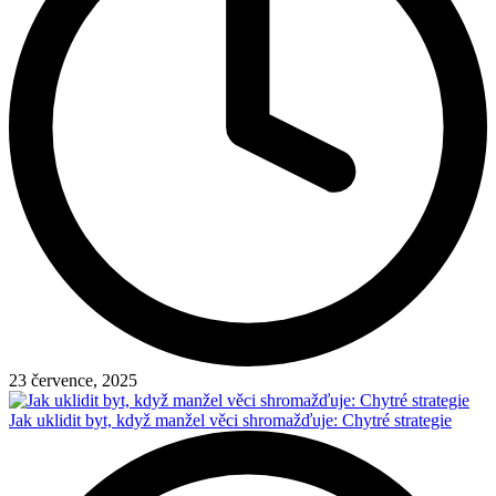
23 července, 2025
Jak uklidit byt, když manžel věci shromažďuje: Chytré strategie