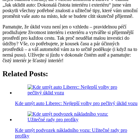
„Jak uklidit auto: Dokonalá čistota interiéru i exteriéru“ jsme vám
poskytli všechny potřebné znalosti a užitečné tipy, které vám umožní
proměnit vaše auto na místo, kde se budete cítit skutečně příjemně.
Pamatujte, že úklid vozu není jen o vzhledu – pravidelnou péčí
prodlužujete životnost interiéru i exteriéru a vytváříte si příjemnější
prostředí pro každou cestu. Tak proč neudělat malou investici do
údržby? Vše, co potřebujete, je kousek času a pár účinných
prostředků – a váš automobil vám za to určitě poděkuje (i když na to
nemá pusu). Užívejte si jízdu v dokonale čistém autě a pamatujte:
čistý interiér je šťastný interiér!
Related Posts:
Kde umýt auto Liberec: Nejlepší volby pro pečlivý úklid vozu
Kde umýt podvozek nákladního vozu: Užitečné rady pro
profíky