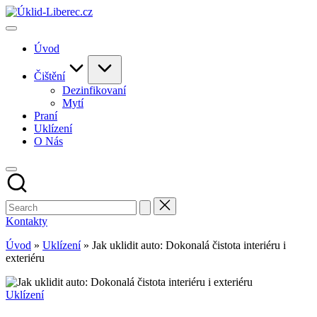
Skip
to
content
Úvod
Čištění
Dezinfikovaní
Mytí
Praní
Uklízení
O Nás
Kontakty
Úvod
»
Uklízení
»
Jak uklidit auto: Dokonalá čistota interiéru i
exteriéru
Posted
Uklízení
in