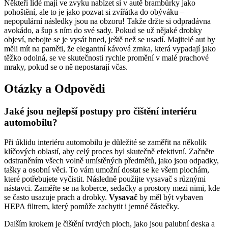
Někteří lidé mají ve zvyku nabízet si v autě brambůrky jako
pohoštění, ale to je jako pozvat si zvířátka do obýváku –
nepopulární následky jsou na obzoru! Takže držte si odpradávna
avokádo, a šup s ním do své sady. Pokud se už nějaké drobky
objeví, nebojte se je vysát hned, ještě než se usadí. Majitelé aut by
měli mít na paměti, že elegantní kávová zrnka, která vypadají jako
těžko odolná, se ve skutečnosti rychle promění v malé prachové
mraky, pokud se o ně nepostarají včas.
Otázky a Odpovědi
Jaké jsou nejlepší postupy pro čištění interiéru
automobilu?
Při úklidu interiéru automobilu je důležité se zaměřit na několik
klíčových oblastí, aby celý proces byl skutečně efektivní. Začněte
odstraněním všech volně umístěných předmětů, jako jsou odpadky,
tašky a osobní věci. To vám umožní dostat se ke všem plochám,
které potřebujete vyčistit. Následně použijte vysavač s různými
nástavci. Zaměřte se na koberce, sedačky a prostory mezi nimi, kde
se často usazuje prach a drobky.
Vysavač
by měl být vybaven
HEPA filtrem, který pomůže zachytit i jemné částečky.
Dalším krokem je čištění tvrdých ploch, jako jsou palubní deska a