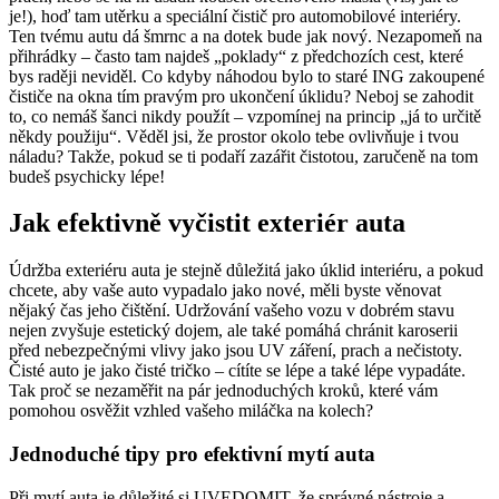
je!), hoď tam utěrku a speciální čistič pro automobilové interiéry.
Ten tvému autu dá šmrnc a na dotek bude jak nový. Nezapomeň na
přihrádky – často tam najdeš „poklady“ z předchozích cest, které
bys raději neviděl. Co kdyby náhodou bylo to staré ING zakoupené
čističe na okna tím pravým pro ukončení úklidu? Neboj se zahodit
to, co nemáš šanci nikdy použít – vzpomínej na princip „já to určitě
někdy použiju“. Věděl jsi, že prostor okolo tebe ovlivňuje i tvou
náladu? Takže, pokud se ti podaří zazářit čistotou, zaručeně na tom
budeš psychicky lépe!
Jak efektivně vyčistit exteriér auta
Údržba exteriéru auta je stejně důležitá jako úklid interiéru, a pokud
chcete, aby vaše auto vypadalo jako nové, měli byste věnovat
nějaký čas jeho čištění. Udržování vašeho vozu v dobrém stavu
nejen zvyšuje estetický dojem, ale také pomáhá chránit karoserii
před nebezpečnými vlivy jako jsou UV záření, prach a nečistoty.
Čisté auto je jako čisté tričko – cítíte se lépe a také lépe vypadáte.
Tak proč se nezaměřit na pár jednoduchých kroků, které vám
pomohou osvěžit vzhled vašeho miláčka na kolech?
Jednoduché tipy pro efektivní mytí auta
Při mytí auta je důležité si UVEDOMIT, že správné nástroje a