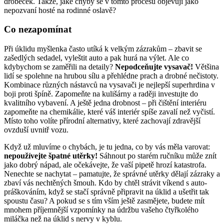
drobeček. Takže, jaké chyby se v tomto procesu objevují jako
nepozvaní hosté na rodinné oslavě?
Co nezapomínat
Při úklidu myšlenka často utíká k velkým zázrakům – zbavit se
zašedlých sedadel, vyleštit auto a pak hurá na výlet. Ale co
kdybychom se zaměřili na detaily?
Nepodceňujte vysavač!
Většina
lidí se spolehne na hrubou sílu a přehlédne prach a drobné nečistoty.
Kombinace různých nástavců na vysavači je nejlepší superhrdina v
boji proti špíně. Zapomeňte na kulišárny a raději investujte do
kvalitního vybavení. A ještě jedna drobnost – při čištění interiéru
zapomeňte na chemikálie, které váš interiér spíše zavalí než vyčistí.
Místo toho volíte přírodní alternativy, které zachovají zdravější
ovzduší uvnitř vozu.
Když už mluvíme o chybách, je tu jedna, co by vás měla varovat:
nepoužívejte špatné utěrky!
Sáhnout po starém ručníku může znít
jako dobrý nápad, ale očekávejte, že vaší pipetě hrozí katastrofa.
Nenechte se nachytat – pamatujte, že správné utěrky dělají zázraky a
zbaví vás nechtěných šmouh. Kdo by chtěl strávit víkend s auto-
práškováním, když se stačí správně připravit na úklid a ušetřit tak
spoustu času? A pokud se s tím vším ještě zasmějete, budete mít
mnohem příjemnější vzpomínky na údržbu vašeho čtyřkolého
miláčka než na úklid s nervy v kyblu.