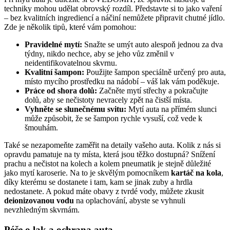
techniky mohou udělat obrovský rozdíl. Představte si to jako vaření
– bez kvalitních ingrediencí a náčiní nemůžete připravit chutné jídlo.
Zde je několik tipů, které vám pomohou:
Pravidelné mytí:
Snažte se umýt auto alespoň jednou za dva
týdny, nikdo nechce, aby se jeho vůz změnil v
neidentifikovatelnou skvrnu.
Kvalitní šampon:
Použijte šampon speciálně určený pro auta,
místo mycího prostředku na nádobí – váš lak vám poděkuje.
Práce od shora dolů:
Začněte mytí střechy a pokračujte
dolů, aby se nečistoty nevracely zpět na čistší místa.
Vyhněte se slunečnému svitu:
Mytí auta na přímém slunci
může způsobit, že se šampon rychle vysuší, což vede k
šmouhám.
Také se nezapomeňte zaměřit na detaily vašeho auta. Kolik z nás si
opravdu pamatuje na ty místa, která jsou těžko dostupná? Snížení
prachu a nečistot na kolech a kolem pneumatik je stejně důležité
jako mytí karoserie. Na to je skvělým pomocníkem
kartáč na kola
,
díky kterému se dostanete i tam, kam se jinak zuby a hrdla
nedostanete. A pokud máte obavy z tvrdé vody, můžete zkusit
deionizovanou vodu
na oplachování, abyste se vyhnuli
nevzhledným skvrnám.
Péče o lak a ochrana auta