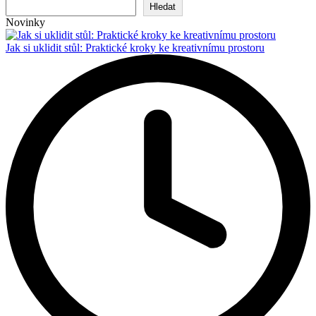
Hledat
Novinky
Jak si uklidit stůl: Praktické kroky ke kreativnímu prostoru