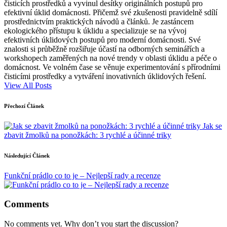
čisticích prostředků a vyvinul desítky originálních postupů pro
efektivní úklid domácnosti. Přičemž své zkušenosti pravidelně sdílí
prostřednictvím praktických návodů a článků. Je zastáncem
ekologického přístupu k úklidu a specializuje se na vývoj
efektivních úklidových postupů pro moderní domácnosti. Své
znalosti si průběžně rozšiřuje účastí na odborných seminářích a
workshopech zaměřených na nové trendy v oblasti úklidu a péče o
domácnost. Ve volném čase se věnuje experimentování s přírodními
čisticími prostředky a vytváření inovativních úklidových řešení.
View All Posts
Post
Přechozí Článek
navigation
Jak se
zbavit žmolků na ponožkách: 3 rychlé a účinné triky
Následující Článek
Funkční prádlo co to je – Nejlepší rady a recenze
Comments
No comments yet. Why don’t you start the discussion?