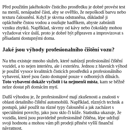
Před použitím jakéhokoliv čisticího prostředku je dobré provést test
na menší, nenápadné části, aby se ověřilo, že nepoškodí barvu nebo
texturu čalounění. Když je skvrna odstraněna, důkladně ji
opláchněte čistou vodou a osušujte hadříkem, abyste zabránili
vzniku zbytků. Například, skvrny od kávy nebo čokolády mohou
vyžadovat více úsilí, proto je dobré být připraven a improvizovat s
přísadami dostupnými doma.
Jaké jsou výhody profesionalního čištění vozu?
Na trhu existuje mnoho služeb, které nabízejí profesionální čištění
vozidel, a to nejen interiéru, ale i exteriéru. Jednou z hlavních výhod
je použití vysoce kvalitních čisticích prostředků a profesionálního
vybavení, které jsou často dostupné pouze v odborných dílnách.
Toto vybavení dokáže vyčistit i ta nejmenší místa
, kam se běžně
nelze dostat při domácím mytí.
Další výhodou je, že profesionálové mají zkušenosti a znalosti v
oblasti detailního čištění automobilů. Například, různých technik a
postupů, jaké použít na různé typy čalounění a jak zacházet s
speciálními povrchy, jako jsou sklo či kůže. Statistika ukazuje, že
vozidla, která jsou pravidelně profesionálně čištěna, lépe udržují
svoji hodnotu a mohou vám při prodeji přinést vyšší finanční
návratnost.