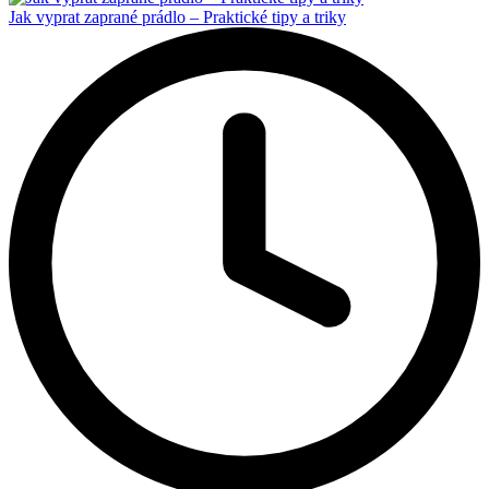
Jak vyprat zaprané prádlo – Praktické tipy a triky