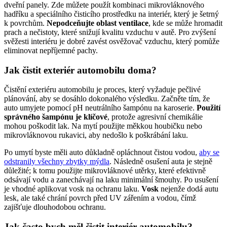
dveřní panely. Zde můžete použít kombinaci mikrovláknového
hadříku a speciálního čisticího prostředku na interiér, který je šetrný
k povrchům.
Nepodceňujte oblast ventilace
, kde se může hromadit
prach a nečistoty, které snižují kvalitu vzduchu v autě. Pro zvýšení
svěžesti interiéru je dobré zavést osvěžovač vzduchu, který pomůže
eliminovat nepříjemné pachy.
Jak čistit exteriér automobilu doma?
Čistění exteriéru automobilu je proces, který vyžaduje pečlivé
plánování, aby se dosáhlo dokonalého výsledku. Začněte tím, že
auto umyjete pomocí pH neutrálního šampónu na karoserie.
Použití
správného šampónu je klíčové
, protože agresivní chemikálie
mohou poškodit lak. Na mytí použijte měkkou houbičku nebo
mikrovláknovou rukavici, aby nedošlo k poškrábání laku.
Po umytí byste měli auto důkladně opláchnout čistou vodou,
aby se
odstranily všechny zbytky mýdla
. Následně osušení auta je stejně
důležité; k tomu použijte mikrovláknové utěrky, které efektivně
odsávají vodu a zanechávají na laku minimální šmouhy. Po usušení
je vhodné aplikovat vosk na ochranu laku.
Vosk
nejenže dodá autu
lesk, ale také chrání povrch před UV zářením a vodou, čímž
zajišťuje dlouhodobou ochranu.
Jak často bych měl čistit interiér automobilu?