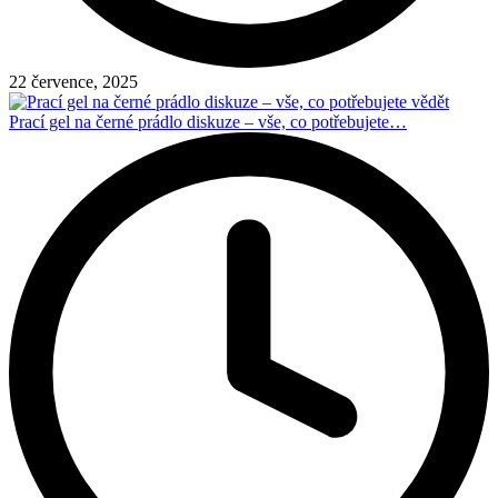
22 července, 2025
Prací gel na černé prádlo diskuze – vše, co potřebujete…