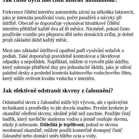
Frekvence čištění interiéru automobilu závisí na několika faktorech,
jako je intenzita používání vozu, počet pasažérů a návyky při
údržbě. Obecně se doporučuje vykonávat hloubkové čištění
interiéru přibližně každé dva až tři měsíce. Nicméně, pokud často
používáte vozidlo pro přepravu dětí nebo domácích zvířat, je dobré
projít základní úklid každý měsíc.
Mezi tato základní údržbová opatření patří vysávání sedaček a
podlah. Také doporučuji pravidelně kontrolovat a likvidovat
odpadky a nepořádek. Například, můžete si vytvořit plán údržby,
který zahrnuje přidělené dny pro jednoduché úklidy, jako je otření
palubní desky a poslední kontrola kabinového vzduchového filtru,
který může ovlivnit kvalitu vzduchu v interiéru.
Jak efektivně odstranit skvrny z čalounění?
Odstranění skvrn z čalounění může být výzvou, ale s správnými
technikami a prostředky to jde docela snadno. Prvním krokem je
okamžité ošetření skvrny, ideálně ještě než zaschne. Použijte čistý
hadřík, který navlhčíte studenou vodou a jemně osušujte skvrnu,
nikdy ji nebrouste.
Důležitá je trpělivost;
pokud se skvrna
neodstraní okamžitě, můžete použít komerčně dostupný čistič
čalounění nebo domácí směs bílého octa a vody.