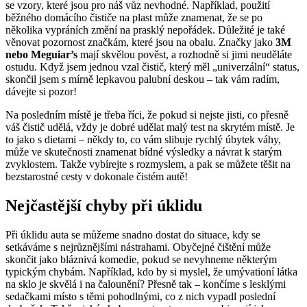
se vzory, které jsou pro náš vůz nevhodné. Například, použití
běžného domácího čističe na plast může znamenat, že se po
několika vypráních změní na prasklý nepořádek. Důležité je také
věnovat pozornost značkám, které jsou na obalu. Značky jako
3M
nebo Meguiar’s
mají skvělou pověst, a rozhodně si jimi neuděláte
ostudu. Když jsem jednou vzal čistič, který měl „univerzální“ status,
skončil jsem s mírně lepkavou palubní deskou – tak vám radím,
dávejte si pozor!
Na posledním místě je třeba říci, že pokud si nejste jisti, co přesně
váš čistič udělá, vždy je dobré udělat malý test na skrytém místě. Je
to jako s dietami – někdy to, co vám slibuje rychlý úbytek váhy,
může ve skutečnosti znamenat bídné výsledky a návrat k starým
zvyklostem. Takže vybírejte s rozmyslem, a pak se můžete těšit na
bezstarostné cesty v dokonale čistém autě!
Nejčastější chyby při úklidu
Při úklidu auta se můžeme snadno dostat do situace, kdy se
setkáváme s nejrůznějšími nástrahami. Obyčejné čištění může
skončit jako bláznivá komedie, pokud se nevyhneme některým
typickým chybám. Například, kdo by si myslel, že umývationí látka
na sklo je skvělá i na čalounění? Přesně tak – končíme s lesklými
sedačkami místo s těmi pohodlnými, co z nich vypadl poslední