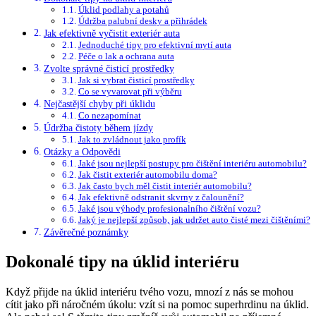
Úklid podlahy a potahů
Údržba palubní desky a přihrádek
Jak efektivně vyčistit exteriér auta
Jednoduché tipy pro efektivní mytí auta
Péče o lak a ochrana auta
Zvolte správné čisticí prostředky
Jak si vybrat čisticí prostředky
Co se vyvarovat při výběru
Nejčastější chyby při úklidu
Co nezapomínat
Údržba čistoty během jízdy
Jak to zvládnout jako profík
Otázky a Odpovědi
Jaké jsou nejlepší postupy pro čištění interiéru automobilu?
Jak čistit exteriér automobilu doma?
Jak často bych měl čistit interiér automobilu?
Jak efektivně odstranit skvrny z čalounění?
Jaké jsou výhody profesionalního čištění vozu?
Jaký je nejlepší způsob, jak udržet auto čisté mezi čištěními?
Závěrečné poznámky
Dokonalé tipy na úklid interiéru
Když přijde na úklid interiéru tvého vozu, mnozí z nás se mohou
cítit jako při náročném úkolu: vzít si na pomoc superhrdinu na úklid.