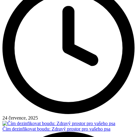
24 července, 2025
Čím dezinfikovat boudu: Zdravý prostor pro vašeho psa