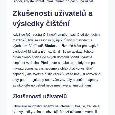
Biodor, abyste udrželi invazi zvířecích pachů na uzdě!
Zkušenosti uživatelů a
výsledky čištění
Když se řeší odstranění nepříjemných pachů od domácích
mazlíčků, lidé se často uchylují k různým metodám a
výrobkům. V případě
Biodoru
, uživatelé hlásí překvapivé
výsledky! Mnozí z nich oznámili, že po aplikaci tohoto
organického čističe do svých domovů pocítili výrazné
zlepšení vzduchu. Představte si, jaké to je, když se po
návratu domů na vás neusměje oblak „kačkonosného“
zápachu, ale svěží a čistý vzduch. Vaše nosy si oddychnou
a vy pocítíte, jako by se k vám zavítaly sluneční paprsky,
až skončíte uprostřed nebe mezi vypranými utěrkami.
Zkušenosti uživatelů
Obrovské množství recenzí na internetu ukazuje, že lidé si
tyto výsledky velmi pochvalují. Mnozí uživatelé zveřejnili