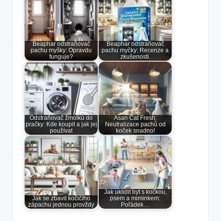
Beaphar odstraňovač
Beaphar odstraňovač
pachu myšky: Opravdu
pachu myčky: Recenze a
funguje?
zkušenosti.
Odstraňovač žmolků do
Asan Cat Fresh:
pračky: Kde koupit a jak jej
Neutralizace pachů od
používat
koček snadno!
Jak uklidit byt s kočkou,
Jak se zbavit kočičího
psem a miminkem:
zápachu jednou provždy
Pořádek…