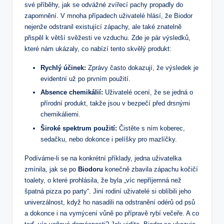
své příběhy, jak se odvážné zvířecí pachy propadly do
zapomnění. V mnoha případech uživatelé hlásí, že Biodor
nejenže odstranil existující zápachy, ale také znatelně
přispěl k větší svěžesti ve vzduchu. Zde je pár výsledků,
které nám ukázaly, co nabízí tento skvělý produkt:
Rychlý účinek:
Zprávy často dokazují, že výsledek je
evidentní už po prvním použití.
Absence chemikálií:
Uživatelé ocení, že se jedná o
přírodní produkt, takže jsou v bezpečí před drsnými
chemikáliemi.
Široké spektrum použití:
Čistěte s ním koberec,
sedačku, nebo dokonce i pelíšky pro mazlíčky.
Podíváme-li se na konkrétní příklady, jedna uživatelka
zmínila, jak se po
Biodoru
konečně zbavila zápachu kočičí
toalety, o které prohlásila, že byla „víc nepříjemná než
špatná pizza po party“. Jiní rodiní uživatelé si oblíbili jeho
univerzálnost, když ho nasadili na odstranění odérů od psů
a dokonce i na vymýcení vůně po přípravě rybí večeře. A co