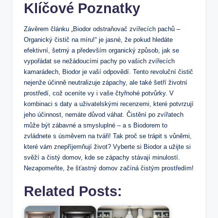
Klíčové Poznatky
Závěrem článku „Biodor odstraňovač zvířecích pachů –
Organický čistič na míru!“ je jasné, že pokud hledáte
efektivní, šetrný a především organický způsob, jak se
vypořádat se nežádoucími pachy po vašich zvířecích
kamarádech, Biodor je vaší odpovědí. Tento revoluční čistič
nejenže účinně neutralizuje zápachy, ale také šetří životní
prostředí, což oceníte vy i vaše čtyřnohé potvůrky. V
kombinaci s daty a uživatelskými recenzemi, které potvrzují
jeho účinnost, nemáte důvod váhat. Čistění po zvířatech
může být zábavné a smysluplné – a s Biodorem to
zvládnete s úsměvem na tváři! Tak proč se trápit s vůněmi,
které vám znepříjemňují život? Vyberte si Biodor a užijte si
svěží a čistý domov, kde se zápachy stávají minulostí.
Nezapomeňte, že šťastný domov začíná čistým prostředím!
Related Posts: