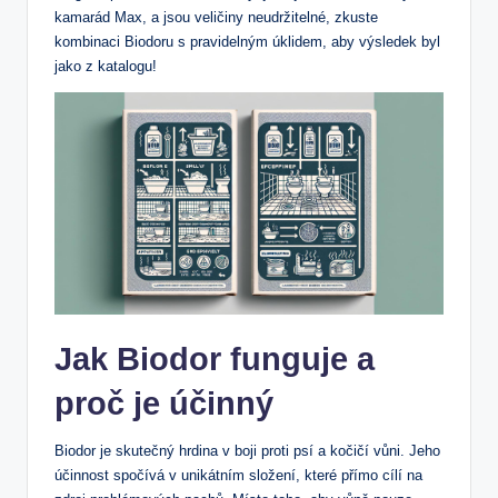
kamarád Max, a jsou veličiny neudržitelné, zkuste
kombinaci Biodoru s pravidelným úklidem, aby výsledek byl
jako z katalogu!
Jak Biodor funguje a
proč je účinný
Biodor je skutečný hrdina v boji proti psí a kočičí vůni. Jeho
účinnost spočívá v unikátním složení, které přímo cílí na