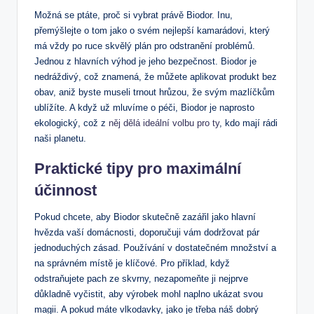
Možná se ptáte, proč si vybrat právě Biodor. Inu,
přemýšlejte o tom jako o svém nejlepší kamarádovi, který
má vždy po ruce skvělý plán pro odstranění problémů.
Jednou z hlavních výhod je jeho bezpečnost. Biodor je
nedráždivý, což znamená, že můžete aplikovat produkt bez
obav, aniž byste museli trnout hrůzou, že svým mazlíčkům
ublížíte. A když už mluvíme o péči, Biodor je naprosto
ekologický, což z
něj dělá ideální volbu pro ty
, kdo mají rádi
naši planetu.
Praktické tipy pro maximální
účinnost
Pokud chcete, aby Biodor skutečně zazářil jako hlavní
hvězda vaší domácnosti, doporučuji vám dodržovat pár
jednoduchých zásad. Používání v dostatečném množství a
na správném místě je klíčové. Pro příklad, když
odstraňujete pach ze skvrny, nezapomeňte ji nejprve
důkladně vyčistit, aby výrobek mohl naplno ukázat svou
magii. A pokud máte vlkodavky, jako je třeba náš dobrý