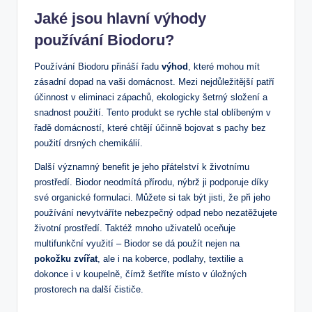
Jaké jsou hlavní výhody
používání Biodoru?
Používání Biodoru přináší řadu
výhod
, které mohou mít
zásadní dopad na vaši domácnost. Mezi nejdůležitější patří
účinnost v eliminaci zápachů, ekologicky šetrný složení a
snadnost použití. Tento produkt se rychle stal oblíbeným v
řadě domácností, které chtějí účinně bojovat s pachy bez
použití drsných chemikálií.
Další významný benefit je jeho přátelství k životnímu
prostředí. Biodor neodmítá přírodu, nýbrž ji podporuje díky
své organické formulaci. Můžete si tak být jisti, že při jeho
používání nevytváříte nebezpečný odpad nebo nezatěžujete
životní prostředí. Taktéž mnoho uživatelů oceňuje
multifunkční využití – Biodor se dá použít nejen na
pokožku zvířat
, ale i na koberce, podlahy, textilie a
dokonce i v koupelně, čímž šetříte místo v úložných
prostorech na další čističe.