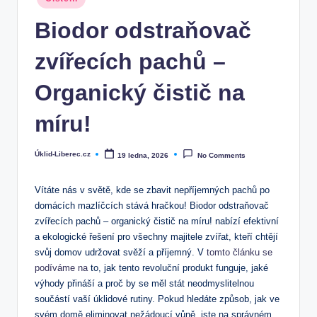
in
Biodor odstraňovač
zvířecích pachů –
Organický čistič na
míru!
Úklid-Liberec.cz
19 ledna, 2026
No Comments
Posted
by
Vítáte nás v světě, kde se zbavit nepříjemných pachů po
domácích mazlíčcích stává hračkou! Biodor odstraňovač
zvířecích pachů – organický čistič na míru! nabízí efektivní
a ekologické řešení pro všechny majitele zvířat, kteří chtějí
svůj domov udržovat svěží a příjemný. V
tomto článku se
podíváme na
to, jak tento revoluční produkt funguje, jaké
výhody přináší a proč by se měl stát neodmyslitelnou
součástí vaší úklidové rutiny. Pokud hledáte způsob, jak ve
svém domě eliminovat nežádoucí vůně, jste na správném