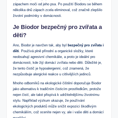
zápachem moči od jeho psa. Po použití Biodoru se během
několika dnů zápach zcela eliminoval, což značně zlepšilo
životní podmínky v domácnosti.
Je Biodor bezpečný pro zvířata a
děti?
Ano, Biodor je navržen tak, aby byl
bezpečný pro zvířata i
děti
. Používá plně přírodní a organické složky, které
neobsahují agresivní chemikálie, a proto je ideální pro
domácnosti, kde žijí domácí zvířata nebo děti. Důležité je,
že tento čistič je hypoalergenní, což znamená, že
nezpůsobuje alergické reakce u citlivějších jedinců.
Mnoho odborníků na ekologické čištění doporučuje Biodor
jako alternativu k tradičním čisticím prostředkům, protože
nejen čistí, ale také přispívá k udržitelnějšímu životnímu
stylu. Například výzkum ukazuje, že používání
ekologických produktů může snížit expozici škodlivým
chemikáliím, což oceníte nejen vy, ale i vaše děti a domácí
mazlíčci.