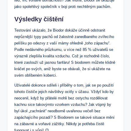
teď, víc voňavé domácnosti? Jak vidíte, Biodor se ukazuje
jako spolehlivý společník v boji proti nechtěným pachům.
Výsledky čištění
Testování ukázalo, že Biodor dokáže účinně odstranit
nejrůznější typy pachů od žalostně zanedbaného zvířecího
pelíšku po odezvy z vaší mámy ohledně „toho zápachu“.
Podle nedávného průzkumu, u více než 85 % uživatelů se
výrazně zlepšila kvalita vzduchu. Což je rozhodně číslo,
které zaslouží už jasnou fanfáru! S biodorem můžete klidně
kráčet po svých, aniž byste se obávali, že si ukážete na
svém oblíbeném koberci.
Uživatelé dokonce sdíleli i příběhy o tom, jak se po použití
tohoto čističe jejich návštěvy ocitly v úžasu. Vždyť kdo by
neocenil, když by přátelé mohli bez ostychu rozdělovat
kachnu sice takovýmto vzorkem vzduchu? Jak vtipný by
byl úkol „zachránit“ neodborně uvařenou večeři bez
zapáchajícího pozadí? S Biodorem se takové situace mění
na zábavné a voňavé zážitky. Někdy je potřeba čistě
fungovat i s vůní! 😉