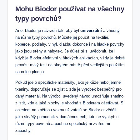
Mohu Biodor používat na všechny
typy povrchů?
Ano, Biodor je navržen tak, aby byl
univerzální
a vhodný
na různé typy povrchů. Můžete jej použít na textilie,
koberce, podlahy, vinyl, dlažbu dokonce i na hladké povrchy
jako jsou stěny a nábytek. Je důležité si uvědomit, že i
když je Biodor efektivní v širokých aplikacích, vždy je dobré
provést malý test na skrytém místě před vedlejším použitím
na celou plochu.
Pokud jde o specifické materiály, jako je kůže nebo jemné
tkaniny, doporučuje se zjistit, zda je výrobek bezpečný pro
daný materiál. Na výrobci uvedený návod umožňuje snadno
zjistit, kdo a jaké plochy je vhodné s Biodorem ošetřovat. S
ohledem na zpětnou vazbu uživatelů se Biodor osvědčil
jako skvělý pomocník v domácnostech, kde se vyskytují
různé typy povrchů a páchne specifickými zvířecími
zápachy.