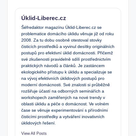
Úklid-Liberec.cz
Šéfredaktor magazínu Úklid-Liberec.cz se
problematice domácího úklidu věnuje již od roku
2008. Za tu dobu osobně otestoval stovky
čisticích prostředků a vyvinul desítky originálních
postupů pro efektivní úklid domácnosti. Přičemž
své zkušenosti pravidelně sdílí prostřednictvím
praktických návodů a článků. Je zastáncem
ekologického přístupu k úklidu a specializuje se
na vývoj efektivních úklidových postupů pro
moderní domácnosti. Své znalosti si průběžně
rozšiřuje účastí na odborných seminářích a
workshopech zaměřených na nové trendy v
oblasti úklidu a péče o domácnost. Ve volném
čase se věnuje experimentování s přírodními
čisticími prostředky a vytváření inovativních
úklidových řešení.
View All Posts