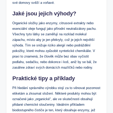
své domovy svěží a voňavé.
Jaké jsou jejich výhody?
Organické složky jako enzymy, citrusové extrakty nebo
esenciální oleje fungují jako přírodní neutralizátory pachu.
Všechny tyto látky se zaměřují na rozklad molekul
zápachu, místo aby je jen překryly, což je jejich největší
výhoda. Tím se snižuje riziko alergií nebo podráždění
pokožky, které mohou způsobit syntetické chemikálie. V
praxi to znamená, že člověk může bez obav vyčistit
podlahu, sedačku, nebo dokonce i koš, aniž by se bál, že
zasáhne zdraví svých domácích mazlíčků nebo rodiny.
Praktické tipy a příklady
Při hledání správného výrobku stojí za to věnovat pozornost
etiketám a zkoumat složení. Některé produkty mohou být
označené jako „organické“, ale ve skutečnosti obsahují
přidané chemické sloučeniny. Ideálním příkladem
biodostupného čističe je ten, který obsahuje enzymy, jež