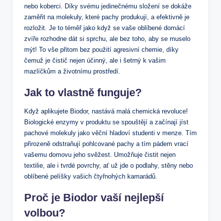
nebo koberci. Díky svému jedinečnému složení se dokáže
zaměřit na molekuly, které pachy produkují, a efektivně je
rozložit. Je to téměř jako když se vaše oblíbené domácí
zvíře rozhodne dát si sprchu, ale bez toho, aby se muselo
mýt! To vše přitom bez použití agresivní chemie, díky
čemuž je čistič nejen účinný, ale i šetrný k vašim
mazlíčkům a životnímu prostředí.
Jak to vlastně funguje?
Když aplikujete Biodor, nastává malá chemická revoluce!
Biologické enzymy v produktu se spouštějí a začínají jíst
pachové molekuly jako věční hladoví studenti v menze. Tím
přirozeně odstraňují pohlcované pachy a tím pádem vrací
vašemu domovu jeho svěžest. Umožňuje čistit nejen
textilie, ale i tvrdé povrchy, ať už jde o podlahy, stěny nebo
oblíbené pelíšky vašich čtyřnohých kamarádů.
Proč je Biodor vaší nejlepší
volbou?