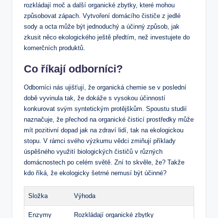
rozkládají moč a další organické zbytky, které mohou
způsobovat zápach. Vytvoření domácího čističe z jedlé
sody a octa může být jednoduchý a účinný způsob, jak
zkusit něco ekologického ještě předtím, než investujete do
komerčních produktů.
Co říkají odborníci?
Odborníci nás ujišťují, že organická chemie se v poslední
době vyvinula tak, že dokáže s vysokou účinností
konkurovat svým syntetickým protějškům. Spoustu studií
naznačuje, že přechod na organické čisticí prostředky může
mít pozitivní dopad jak na zdraví lidí, tak na ekologickou
stopu. V rámci svého výzkumu vědci zmiňují příklady
úspěšného využití biologických čističů v různých
domácnostech po celém světě. Zní to skvěle, že? Takže
kdo říká, že ekologicky šetrné nemusí být účinné?
Složka
Výhoda
Enzymy
Rozkládají organické zbytky