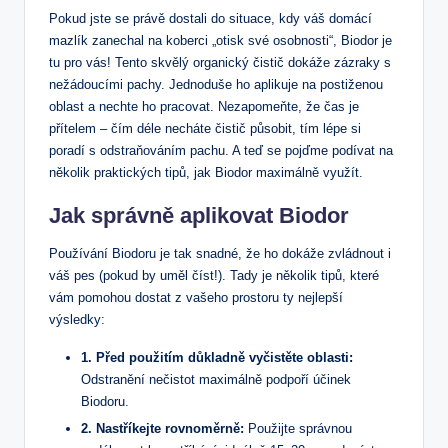
Pokud jste se právě dostali do situace, kdy váš domácí
mazlík zanechal na koberci „otisk své osobnosti“, Biodor je
tu pro vás! Tento skvělý organický čistič dokáže zázraky s
nežádoucími pachy. Jednoduše ho aplikuje na postiženou
oblast a nechte ho pracovat. Nezapomeňte, že čas je
přítelem – čím déle necháte čistič působit, tím lépe si
poradí s odstraňováním pachu. A teď se pojďme podívat na
několik praktických tipů, jak Biodor maximálně využít.
Jak správně aplikovat Biodor
Používání Biodoru je tak snadné, že ho dokáže zvládnout i
váš pes (pokud by uměl číst!). Tady je několik tipů, které
vám pomohou dostat z vašeho prostoru ty nejlepší
výsledky:
1. Před použitím důkladně vyčistěte oblasti:
Odstranění nečistot maximálně podpoří účinek
Biodoru.
2. Nastříkejte rovnoměrně:
Použijte správnou