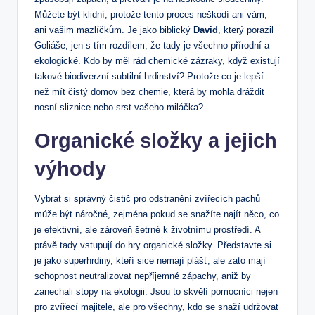
Můžete být klidní, protože tento proces neškodí ani vám,
ani vašim mazlíčkům. Je jako biblický
David
, který porazil
Goliáše, jen s tím rozdílem, že tady je všechno přírodní a
ekologické. Kdo by měl rád chemické zázraky, když existují
takové biodiverzní subtilní hrdinství? Protože co je lepší
než mít čistý domov bez chemie, která by mohla dráždit
nosní sliznice nebo srst vašeho miláčka?
Organické složky a jejich
výhody
Vybrat si správný čistič pro odstranění zvířecích pachů
může být náročné, zejména pokud se snažíte najít něco, co
je efektivní, ale zároveň šetrné k životnímu prostředí. A
právě tady vstupují do hry organické složky. Představte si
je jako superhrdiny, kteří sice nemají plášť, ale zato mají
schopnost neutralizovat nepříjemné zápachy, aniž by
zanechali stopy na ekologii. Jsou to skvělí pomocníci nejen
pro zvířecí majitele, ale pro všechny, kdo se snaží udržovat