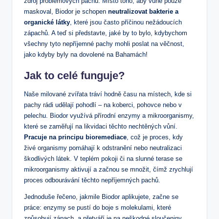
zdroj problémových pachů. Místo toho, aby vůně pouze
maskoval, Biodor je schopen
neutralizovat bakterie a
organické látky
, které jsou často příčinou nežádoucích
zápachů. A teď si představte, jaké by to bylo, kdybychom
všechny tyto nepříjemné pachy mohli poslat na věčnost,
jako kdyby byly na dovolené na Bahamách!
Jak to celé funguje?
Naše milované zvířata tráví hodně času na místech, kde si
pachy rádi udělají pohodlí – na koberci, pohovce nebo v
pelechu. Biodor využívá přírodní enzymy a mikroorganismy,
které se zaměřují na likvidaci těchto nechtěných vůní.
Pracuje na principu bioremediace
, což je proces, kdy
živé organismy pomáhají k odstranění nebo neutralizaci
škodlivých látek. V teplém pokoji či na slunné terase se
mikroorganismy aktivují a začnou se množit, čímž zrychlují
proces odbourávání těchto nepříjemných pachů.
Jednoduše řečeno, jakmile Biodor aplikujete, začne se
práce: enzymy se pustí do boje s molekulami, které
způsobují zápach, a přetváří je na neškodné sloučeniny.