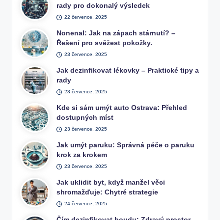
rady pro dokonalý výsledek
22 července, 2025
Nonenal: Jak na zápach stárnutí? –
Řešení pro svěžest pokožky.
23 července, 2025
Jak dezinfikovat lékovky – Praktické tipy a
rady
23 července, 2025
Kde si sám umýt auto Ostrava: Přehled
dostupných míst
23 července, 2025
Jak umýt paruku: Správná péče o paruku
krok za krokem
23 července, 2025
Jak uklidit byt, když manžel věci
shromažďuje: Chytré strategie
24 července, 2025
Čím dezinfikovat boudu: Zdravý prostor