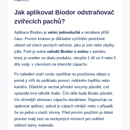
Jak aplikovat Biodor odstraňovač
zvířecích pachů?
Aplikace Biodoru je
velmi jednoduchá
a nezabere příliš
času. Prvním krokem je důkladné vyčištění postižené
oblasti od všech pevných nečistot, jako je srst nebo zbytky
jídla. Poté je nutné
naředit Biodor s vodou
v poměru,
který je uveden na obalu produktu, obvykle 1 díl se 4 nebo 5
díly vody, v závislosti na intenzitě zápachu.
Po naředění stačí směs nastříkat na postiženou oblast a
jemně ji vtřít do podkladu pomocí měkkého hadříku nebo
kartáče. Důležité je nechat přírodní enzymy působit, což
zpravidla trvá několik hodin. Čím déle bude Biodor působit,
tím účinnější eliminaci zápachu dosáhnete. Doporučuje se
opakovat aplikaci, pokud je zápach silnější nebo v případě,
že se jedná o starší skvrny. Před prvním použitím je dobré
provést malý test na nezbytných místech pro ověření
stálosti barvy materiálu.