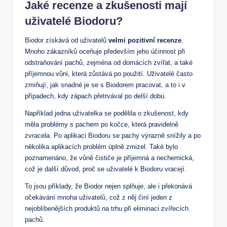
Jaké recenze a zkušenosti mají
uživatelé Biodoru?
Biodor získává od uživatelů
velmi pozitivní recenze
.
Mnoho zákazníků oceňuje především jeho účinnost při
odstraňování pachů, zejména od domácích zvířat, a také
příjemnou vůni, která zůstává po použití. Uživatelé často
zmiňují, jak snadné je se s Biodorem pracovat, a to i v
případech, kdy zápach přetrvával po delší dobu.
Například jedna uživatelka se podělila o zkušenost, kdy
měla problémy s pachem po kočce, která pravidelně
zvracela. Po aplikaci Biodoru se pachy výrazně snížily a po
několika aplikacích problém úplně zmizel. Také bylo
poznamenáno, že vůně čističe je příjemná a nechemická,
což je další důvod, proč se uživatelé k Biodoru vracejí.
To jsou příklady, že Biodor nejen splňuje, ale i překonává
očekávání mnoha uživatelů, což z něj činí jeden z
nejoblíbenějších produktů na trhu při eliminaci zvířecích
pachů.