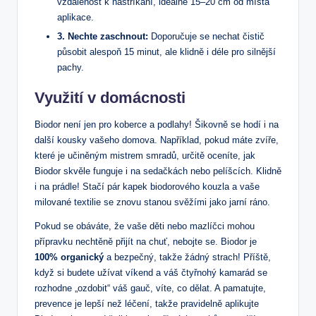
vzdálenost k nastříkání, ideálně 15–20 cm od místa
aplikace.
3. Nechte zaschnout:
Doporučuje se nechat čistič
působit alespoň 15 minut, ale klidně i déle pro silnější
pachy.
Využití v domácnosti
Biodor není jen pro koberce a podlahy! Šikovně se hodí i na
další kousky vašeho domova. Například, pokud máte zvíře,
které je učiněným mistrem smradů, určitě oceníte, jak
Biodor skvěle funguje i na sedačkách nebo pelíšcích. Klidně
i na prádle! Stačí pár kapek biodorového kouzla a vaše
milované textilie se znovu stanou svěžími jako jarní ráno.
Pokud se obáváte, že vaše děti nebo mazlíčci mohou
přípravku nechtěně přijít na chuť, nebojte se. Biodor je
100% organický
a bezpečný, takže žádný strach! Příště,
když si budete užívat víkend a váš čtyřnohý kamarád se
rozhodne „ozdobit“ váš gauč, víte, co dělat. A pamatujte,
prevence je lepší než léčení, takže pravidelně aplikujte