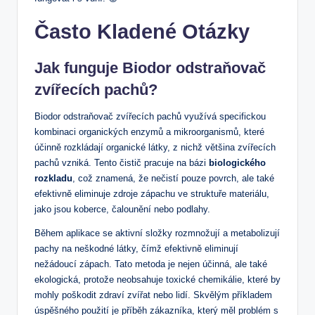
Často Kladené Otázky
Jak funguje Biodor odstraňovač
zvířecích pachů?
Biodor odstraňovač zvířecích pachů využívá specifickou
kombinaci organických enzymů a mikroorganismů, které
účinně rozkládají organické látky, z nichž většina zvířecích
pachů vzniká. Tento čistič pracuje na bázi
biologického
rozkladu
, což znamená, že nečistí pouze povrch, ale také
efektivně eliminuje zdroje zápachu ve struktuře materiálu,
jako jsou koberce, čalounění nebo podlahy.
Během aplikace se aktivní složky rozmnožují a metabolizují
pachy na neškodné látky, čímž efektivně eliminují
nežádoucí zápach. Tato metoda je nejen účinná, ale také
ekologická, protože neobsahuje toxické chemikálie, které by
mohly poškodit zdraví zvířat nebo lidí. Skvělým příkladem
úspěšného použití je příběh zákazníka, který měl problém s