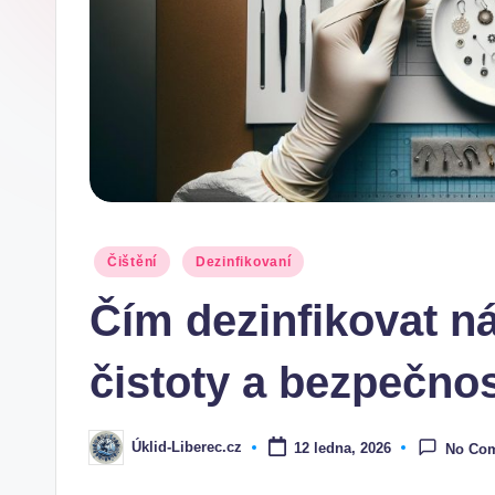
Posted
Čištění
Dezinfikovaní
in
Čím dezinfikovat n
čistoty a bezpečnos
Úklid-Liberec.cz
12 ledna, 2026
No Co
Posted
by