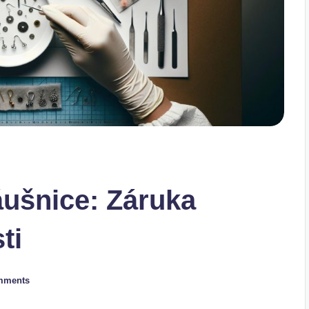
áušnice: Záruka
ti
mments