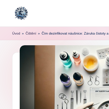
Skip
to
content
Úvod
»
Čištění
»
Čím dezinfikovat náušnice: Záruka čistoty 