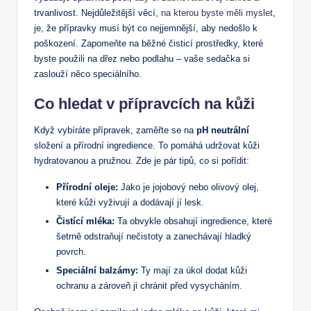
trvanlivost. Nejdůležitější věcí,
na kterou byste měli myslet
,
je, že přípravky musí být co nejjemnější, aby nedošlo k
poškození. Zapomeňte na běžné čisticí prostředky, které
byste použili na dřez nebo podlahu – vaše sedačka si
zaslouží něco speciálního.
Co hledat v přípravcích na kůži
Když vybíráte přípravek, zaměřte se na
pH neutrální
složení a přírodní ingredience. To pomáhá udržovat kůži
hydratovanou a pružnou. Zde je pár tipů, co si pořídit:
Přírodní oleje:
Jako je jojobový nebo olivový olej,
které kůži vyživují a dodávají jí lesk.
Čistící mléka:
Ta obvykle obsahují ingredience, které
šetrně odstraňují nečistoty a zanechávají hladký
povrch.
Speciální balzámy:
Ty mají za úkol dodat kůži
ochranu a zároveň ji chránit před vysycháním.