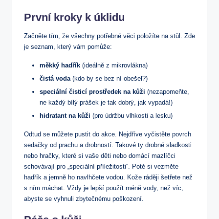
První kroky k úklidu
Začněte tím, že všechny potřebné věci položíte na stůl. Zde
je seznam, který vám pomůže:
měkký hadřík
(ideálně z mikrovlákna)
čistá voda
(kdo by se bez ní obešel?)
speciální čisticí prostředek na kůži
(nezapomeňte,
ne každý bílý prášek je tak dobrý, jak vypadá!)
hidratant na kůži
(pro údržbu vlhkosti a lesku)
Odtud se můžete pustit do akce. Nejdříve vyčistěte povrch
sedačky od prachu a drobností. Takové ty drobné sladkosti
nebo hračky, které si vaše děti nebo domácí mazlíčci
schovávají pro „speciální příležitosti“. Poté si vezměte
hadřík a jemně ho navlhčete vodou. Kože ráději šetřete než
s ním máchat. Vždy je lepší použít méně vody, než víc,
abyste se vyhnuli zbytečnému poškození.