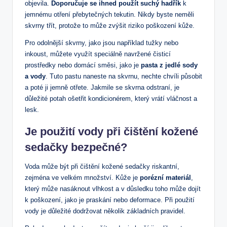
objevila.
Doporučuje se ihned použít suchý hadřík
k
jemnému otření přebytečných tekutin. Nikdy byste neměli
skvrny třít, protože to může zvýšit riziko poškození kůže.
Pro odolnější skvrny, jako jsou například tužky nebo
inkoust, můžete využít speciálně navržené čisticí
prostředky nebo domácí směsi, jako je
pasta z jedlé sody
a vody
. Tuto pastu naneste na skvrnu, nechte chvíli působit
a poté ji jemně otřete. Jakmile se skvrna odstraní, je
důležité potah ošetřit kondicionérem, který vrátí vláčnost a
lesk.
Je použití vody při čištění kožené
sedačky bezpečné?
Voda může být při čištění kožené sedačky riskantní,
zejména ve velkém množství. Kůže je
porézní materiál
,
který může nasáknout vlhkost a v důsledku toho může dojít
k poškození, jako je praskání nebo deformace. Při použití
vody je důležité dodržovat několik základních pravidel.