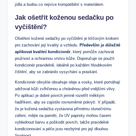
jídla a budou co nejvíce kompatibilní s materiálem.
Jak ošetřit koženou sedačku po
vyčištění?
Ošetření kožené sedačky po vyčištění je klíčovým krokem
pro zachování její kvality a vzhledu.
Především je důležité
aplikovat kvalitní kondicionér
, který pomůže zachovat
pružnost a ochrannou vrstvu kůže. Doporučuje se použít
kondicionér pravidelně, ideálně po každém hloubkovém
čištění, aby se zabránilo vysychání a praskání.
Kondicionér obvykle obsahuje oleje a vosky, které pomáhají
udržovat kůži zvlhčenou a chráněnou před vnějšími vlivy.
Po aplikaci je dobré povrch jemně rozetřít měkkým
hadříkem, aby se zajistilo rovnoměrné pokrytí. V případě,
že je kožená sedačka vystavena přímému slunečnímu
záření, mějte na paměti, že UV paprsky mohou časem
vyblednout barvu a poškodit povrch, takže pravidelné
kondicionování a péče jsou nezbytné pro její dlouhou
životnost.