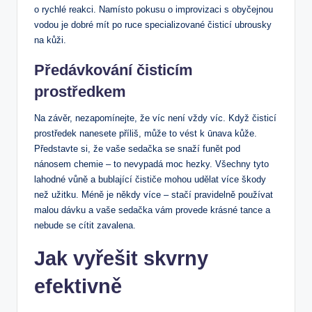
o rychlé reakci. Namísto pokusu o improvizaci s obyčejnou
vodou je dobré mít po ruce specializované čisticí ubrousky
na kůži.
Předávkování čisticím
prostředkem
Na závěr, nezapomínejte, že víc není vždy víc. Když čisticí
prostředek nanesete příliš, může to vést k ūnava kůže.
Představte si, že vaše sedačka se snaží funět pod
nánosem chemie – to nevypadá moc hezky. Všechny tyto
lahodné vůně a bublající čističe mohou udělat více škody
než užitku. Méně je někdy více – stačí pravidelně používat
malou dávku a vaše sedačka vám provede krásné tance a
nebude se cítit zavalena.
Jak vyřešit skvrny
efektivně