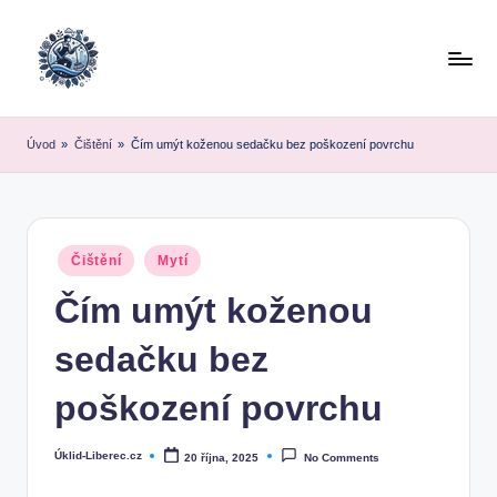
Skip
to
content
Úvod
»
Čištění
»
Čím umýt koženou sedačku bez poškození povrchu
Posted
Čištění
Mytí
in
Čím umýt koženou
sedačku bez
poškození povrchu
Úklid-Liberec.cz
20 října, 2025
No Comments
Posted
by