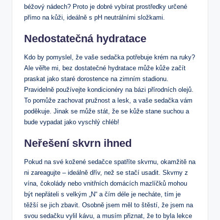
béžový nádech? Proto je dobré vybírat prostředky určené
přímo na kůži, ideálně s pH neutrálními složkami.
Nedostatečná hydratace
Kdo by pomyslel, že vaše sedačka potřebuje krém na ruky?
Ale věřte mi, bez dostatečné hydratace může kůže začít
praskat jako staré dorostence na zimním stadionu.
Pravidelně používejte kondicionéry na bázi přírodních olejů.
To pomůže zachovat pružnost a lesk, a vaše sedačka vám
poděkuje. Jinak se může stát, že se kůže stane suchou a
bude vypadat jako vyschlý chléb!
Neřešení skvrn ihned
Pokud na své kožené sedačce spatříte skvrnu, okamžitě na
ni zareagujte – ideálně dřív, než se stačí usadit. Skvrny z
vína, čokolády nebo vnitřních domácích mazlíčků mohou
být nepřáteli s velkým „N“ a čím déle je necháte, tím je
těžší se jich zbavit. Osobně jsem měl to štěstí, že jsem na
svou sedačku vylil kávu, a musím přiznat, že to byla lekce