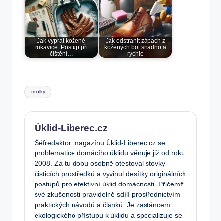
Jak vyprat kožené
Jak odstranit zápach z
rukavice: Postup při
kožených bot snadno a
čištění…
rychle
Tags:
zmolky
Úklid-Liberec.cz
Šéfredaktor magazínu Úklid-Liberec.cz se
problematice domácího úklidu věnuje již od roku
2008. Za tu dobu osobně otestoval stovky
čisticích prostředků a vyvinul desítky originálních
postupů pro efektivní úklid domácnosti. Přičemž
své zkušenosti pravidelně sdílí prostřednictvím
praktických návodů a článků. Je zastáncem
ekologického přístupu k úklidu a specializuje se