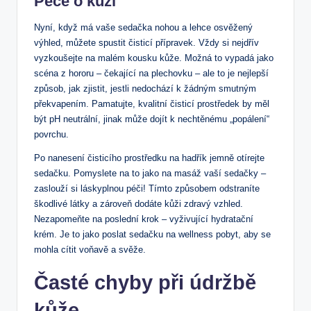
Péče o kůži
Nyní, když má vaše sedačka nohou a lehce osvěžený
výhled, můžete spustit čisticí přípravek. Vždy si nejdřív
vyzkoušejte na malém kousku kůže. Možná to vypadá jako
scéna z hororu – čekající na plechovku – ale to je nejlepší
způsob, jak zjistit, jestli nedochází k žádným smutným
překvapením. Pamatujte, kvalitní čisticí prostředek by měl
být pH neutrální, jinak může dojít k nechtěnému „popálení“
povrchu.
Po nanesení čisticího prostředku na hadřík jemně otírejte
sedačku. Pomyslete na to jako na masáž vaší sedačky –
zaslouží si láskyplnou péči! Tímto způsobem odstraníte
škodlivé látky a zároveň dodáte kůži zdravý vzhled.
Nezapomeňte na poslední krok – vyživující hydratační
krém. Je to jako poslat sedačku na wellness pobyt, aby se
mohla cítit voňavě a svěže.
Časté chyby při údržbě
kůže