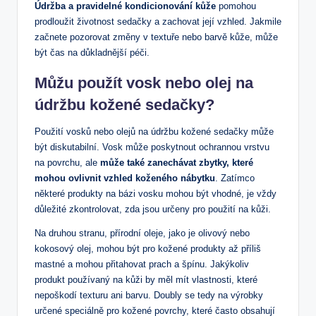
Údržba a pravidelné kondicionování kůže
pomohou
prodloužit životnost sedačky a zachovat její vzhled. Jakmile
začnete pozorovat změny v textuře nebo barvě kůže, může
být čas na důkladnější péči.
Můžu použít vosk nebo olej na
údržbu kožené sedačky?
Použití vosků nebo olejů na údržbu kožené sedačky může
být diskutabilní. Vosk může poskytnout ochrannou vrstvu
na povrchu, ale
může také zanechávat zbytky, které
mohou ovlivnit vzhled koženého nábytku
. Zatímco
některé produkty na bázi vosku mohou být vhodné, je vždy
důležité zkontrolovat, zda jsou určeny pro použití na kůži.
Na druhou stranu, přírodní oleje, jako je olivový nebo
kokosový olej, mohou být pro kožené produkty až příliš
mastné a mohou přitahovat prach a špínu. Jakýkoliv
produkt používaný na kůži by měl mít vlastnosti, které
nepoškodí texturu ani barvu. Doubly se tedy na výrobky
určené speciálně pro kožené povrchy, které často obsahují