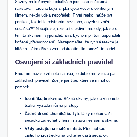
Skvrny na kožených sedačkách jsou jako nečekaná
návštěva – zrovna když si plánujete večer s oblíbeným
filmem, někdo udělá nepořádek. První reakcí může být
panika: „Jak tohle odstraním bez toho, abych si zničil
sedačku?!“ Nebojte se, existují efektivní metody, jak se s
těmito skvrnami vypořádat, aniž bychom při tom uspořádali
kožené „přehodnocení“. Nezapomeňte, že rychlá reakce je
klíčem – čím dřív skvrnu odstraníte, tím snazší to bude!
Osvojení si základních pravidel
Před tím, než se vrhnete na akci, je dobré mít v ruce pár
základních pravidel. Zde je pár tipů, které vám mohou
pomoci:
Identifikujte skvrnu:
Různé skvrny, jako je víno nebo
tužku, vyžadují různé přístupy.
Žádné drsné chemikálie:
Tyto látky mohou vaši
sedačku zanechat v horším stavu než sama skvrna.
Vždy testujte na malém místě:
Před aplikací
čisticího prostředku na viditelné části sedačky,