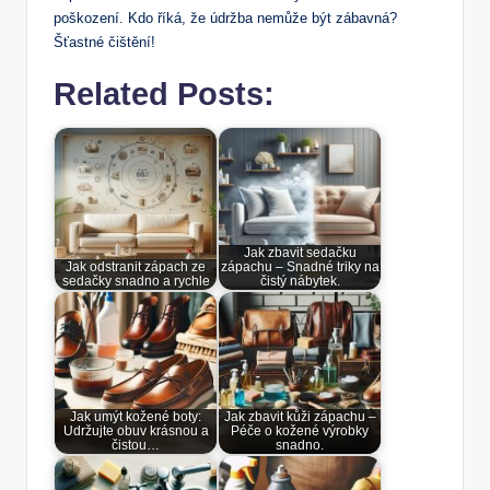
poškození. Kdo říká, že údržba nemůže být zábavná?
Šťastné čištění!
Related Posts:
Jak zbavit sedačku
Jak odstranit zápach ze
zápachu – Snadné triky na
sedačky snadno a rychle
čistý nábytek.
Jak umýt kožené boty:
Jak zbavit kůži zápachu –
Udržujte obuv krásnou a
Péče o kožené výrobky
čistou…
snadno.