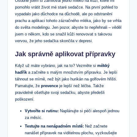
Osobně jsem si zamiloval jedno mléko na kůži, které mi
pomohlo vrátit život mé staré sedačce. Na první pohled to
vypadalo jako důchodce na důchodě, ale po odstranění
prachu a aplikaci tohoto zázračného mléka, jako by se vrhla
do světa modelingu. Jen pozor, abyste to nepřehnali – věděl
jsem o někom, kdo se snažil kůži renovovat s takovou
vervou, že jeho sedačka skončila v depresi.
Jak správně aplikovat přípravky
Když už máte vybráno, jak na to? Vezměte si
měkký
hadřík
a začněte s malým množstvím přípravku. Je lepší
táhnout se mírně, než být jako hurikán na golfovém hřišti.
Pamatujte, že
prevence
je lepší než léčba. Takže
pravidelně ošetřujte svoji sedačku, abyste předešli
poškození.
Vytvořte si rutinu:
Naplánujte si péči alespoň jednou
za měsíc.
Testujte na nenápadném místě:
Než začnete
nanášet přípravek na viditelnou plochu, vyzkoušejte