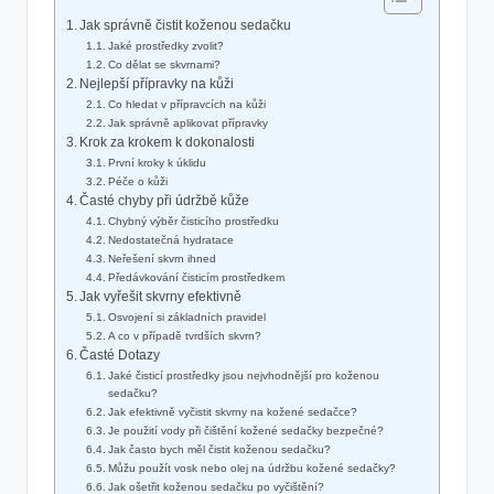
Jak správně čistit koženou sedačku
Jaké prostředky zvolit?
Co dělat se skvrnami?
Nejlepší přípravky na kůži
Co hledat v přípravcích na kůži
Jak správně aplikovat přípravky
Krok za krokem k dokonalosti
První kroky k úklidu
Péče o kůži
Časté chyby při údržbě kůže
Chybný výběr čisticího prostředku
Nedostatečná hydratace
Neřešení skvrn ihned
Předávkování čisticím prostředkem
Jak vyřešit skvrny efektivně
Osvojení si základních pravidel
A co v případě tvrdších skvrn?
Časté Dotazy
Jaké čisticí prostředky jsou nejvhodnější pro koženou
sedačku?
Jak efektivně vyčistit skvrny na kožené sedačce?
Je použití vody při čištění kožené sedačky bezpečné?
Jak často bych měl čistit koženou sedačku?
Můžu použít vosk nebo olej na údržbu kožené sedačky?
Jak ošetřit koženou sedačku po vyčištění?