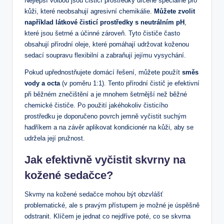
Nejlepší volbou jsou čisticí prostředky určené speciálně pro
kůži, které neobsahují agresivní chemikálie.
Můžete zvolit
například látkové čisticí prostředky s neutrálním pH
,
které jsou šetrné a účinné zároveň. Tyto čističe často
obsahují přírodní oleje, které pomáhají udržovat koženou
sedací soupravu flexibilní a zabraňují jejímu vysychání.
Pokud upřednostňujete domácí řešení, můžete použít
směs
vody a octa
(v poměru 1:1). Tento přírodní čistič je efektivní
při běžném znečištění a je mnohem šetrnější než běžné
chemické čističe. Po použití jakéhokoliv čisticího
prostředku je doporučeno povrch jemně vyčistit suchým
hadříkem a na závěr aplikovat kondicionér na kůži, aby se
udržela její pružnost.
Jak efektivně vyčistit skvrny na
kožené sedačce?
Skvrny na kožené sedačce mohou být obzvlášť
problematické, ale s pravým přístupem je možné je úspěšně
odstranit. Klíčem je jednat co nejdříve poté, co se skvrna