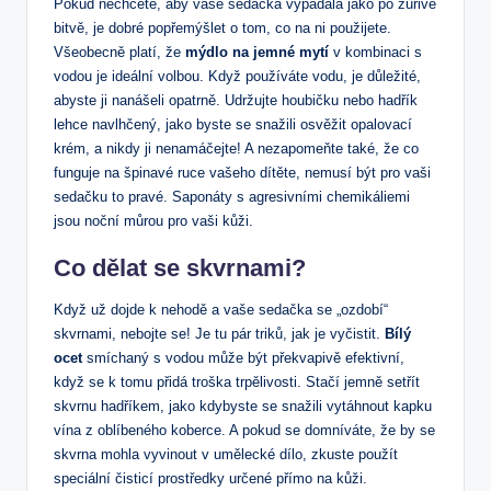
Pokud nechcete, aby vaše sedačka vypadala jako po zuřivé
bitvě, je dobré popřemýšlet o tom, co na ni použijete.
Všeobecně platí, že
mýdlo na jemné mytí
v kombinaci s
vodou je ideální volbou. Když používáte vodu, je důležité,
abyste ji nanášeli opatrně. Udržujte houbičku nebo hadřík
lehce navlhčený, jako byste se snažili osvěžit opalovací
krém, a nikdy ji nenamáčejte! A nezapomeňte také, že co
funguje na špinavé ruce vašeho dítěte, nemusí být pro vaši
sedačku to pravé. Saponáty s agresivními chemikáliemi
jsou noční můrou pro vaši kůži.
Co dělat se skvrnami?
Když už dojde k nehodě a vaše sedačka se „ozdobí“
skvrnami, nebojte se! Je tu pár triků, jak je vyčistit.
Bílý
ocet
smíchaný s vodou může být překvapivě efektivní,
když se k tomu přidá troška trpělivosti. Stačí jemně setřít
skvrnu hadříkem, jako kdybyste se snažili vytáhnout kapku
vína z oblíbeného koberce. A pokud se domníváte, že by se
skvrna mohla vyvinout v umělecké dílo, zkuste použít
speciální čisticí prostředky určené přímo na kůži.