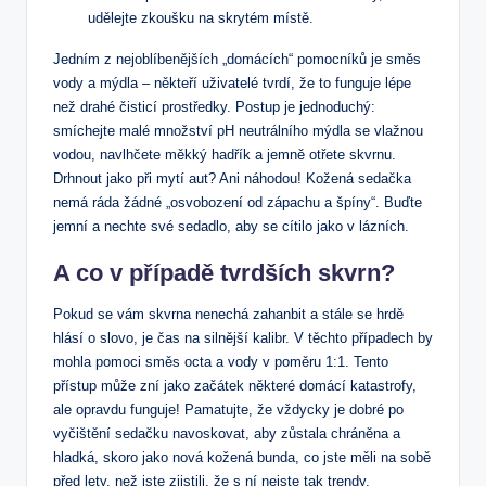
udělejte zkoušku na skrytém místě.
Jedním z nejoblíbenějších „domácích“ pomocníků je směs
vody a mýdla – někteří uživatelé tvrdí, že to funguje lépe
než drahé čisticí prostředky. Postup je jednoduchý:
smíchejte malé množství pH neutrálního mýdla se vlažnou
vodou, navlhčete měkký hadřík a jemně otřete skvrnu.
Drhnout jako při mytí aut? Ani náhodou! Kožená sedačka
nemá ráda žádné „osvobození od zápachu a špíny“. Buďte
jemní a nechte své sedadlo, aby se cítilo jako v lázních.
A co v případě tvrdších skvrn?
Pokud se vám skvrna nenechá zahanbit a stále se hrdě
hlásí o slovo, je čas na silnější kalibr. V těchto případech by
mohla pomoci směs octa a vody v poměru 1:1. Tento
přístup může zní jako začátek některé domácí katastrofy,
ale opravdu funguje! Pamatujte, že vždycky je dobré po
vyčištění sedačku navoskovat, aby zůstala chráněna a
hladká, skoro jako nová kožená bunda, co jste měli na sobě
před lety, než jste zjistili, že s ní nejste tak trendy.