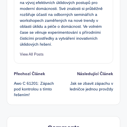
na vývoj efektivních úklidových postupů pro
moderní domácnosti. Své znalosti si průběžně
rozšiřuje účastí na odborných seminářích a
workshopech zaměřených na nové trendy v
oblasti úklidu a péče o domácnost. Ve volném
čase se věnuje experimentování s přírodními
čisticími prostředky a vytváření inovativních
úklidových řešení.
View All Posts
Post
Přechozí Článek
Následující Článek
Awo C 61201: Zápach
Jak se zbavit zápachu v
navigation
pod kontrolou s tímto
ledničce jednou provždy
řešením!