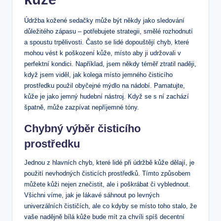
Údržba kožené sedačky může být někdy jako sledování
důležitého zápasu – potřebujete strategii, smělé rozhodnutí
a spoustu trpělivosti. Často se lidé dopouštějí chyb, které
mohou vést k poškození kůže, místo aby ji udržovali v
perfektní kondici. Například, jsem někdy téměř ztratil naději,
když jsem viděl, jak kolega místo jemného čisticího
prostředku použil obyčejné mýdlo na nádobí. Pamatujte,
kůže je jako jemný hudební nástroj. Když se s ní zachází
špatně, může zazpívat nepříjemné tóny.
Chybný výběr čisticího
prostředku
Jednou z hlavních chyb, které lidé při údržbě kůže dělají, je
použití nevhodných čisticích prostředků. Tímto způsobem
můžete kůži nejen znečistit, ale i poškrábat či vyblednout.
Všichni víme, jak je lákavé sáhnout po levných
univerzálních čističích, ale co kdyby se místo toho stalo, že
vaše nadějně bílá kůže bude mít za chvíli spíš decentní