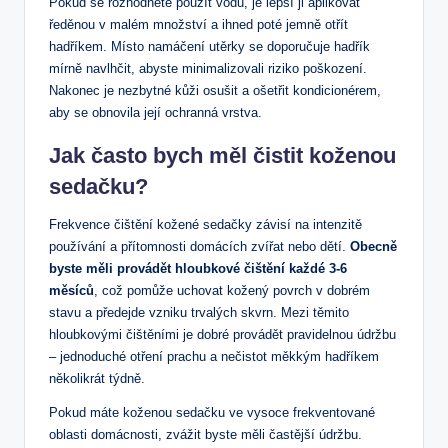
Pokud se rozhodnete použít vodu, je lepší ji aplikovat
ředěnou v malém množství a ihned poté jemně otřít
hadříkem. Místo namáčení utěrky se doporučuje hadřík
mírně navlhčit, abyste minimalizovali riziko poškození.
Nakonec je nezbytné kůži osušit a ošetřit kondicionérem,
aby se obnovila její ochranná vrstva.
Jak často bych měl čistit koženou
sedačku?
Frekvence čištění kožené sedačky závisí na intenzitě
používání a přítomnosti domácích zvířat nebo dětí.
Obecně
byste měli provádět hloubkové čištění každé 3-6
měsíců
, což pomůže uchovat kožený povrch v dobrém
stavu a předejde vzniku trvalých skvrn. Mezi těmito
hloubkovými čištěními je dobré provádět pravidelnou údržbu
– jednoduché otření prachu a nečistot měkkým hadříkem
několikrát týdně.
Pokud máte koženou sedačku ve vysoce frekventované
oblasti domácnosti, zvážit byste měli častější údržbu.