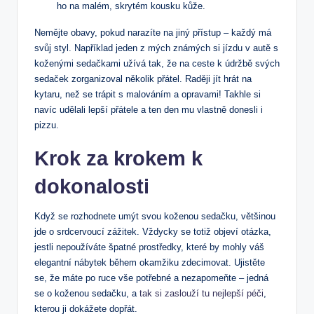
ho na malém, skrytém kousku kůže.
Nemějte obavy, pokud narazíte na jiný přístup – každý má
svůj styl. Například jeden z mých známých si jízdu v autě s
koženými sedačkami užívá tak, že na ceste k údržbě svých
sedaček zorganizoval několik přátel. Raději jít hrát na
kytaru, než se trápit s malováním a opravami! Takhle si
navíc udělali lepší přátele a ten den mu vlastně donesli i
pizzu.
Krok za krokem k
dokonalosti
Když se rozhodnete umýt svou koženou sedačku, většinou
jde o srdcervoucí zážitek. Vždycky se totiž objeví otázka,
jestli nepoužíváte špatné prostředky, které by mohly váš
elegantní nábytek během okamžiku zdecimovat. Ujistěte
se, že máte po ruce vše potřebné a nezapomeňte – jedná
se o koženou sedačku, a
tak si zaslouží tu nejlepší péči
,
kterou ji dokážete dopřát.