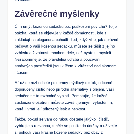
Závěrečné myšlenky
Čím umýt koženou sedačku bez poškození povrchu? To je
otázka, která se objevuje v každé domácnosti, kde si
zakládají na eleganci a pohodlí. Teď, když víte, jak správně
pečovat o vaši koženou sedačku, můžete se těšit z jejího
vzhledu a životnosti mnohem déle, než byste si mysleli.
Nezapomínejte, že pravidelná údržba a používání
správných prostředků jsou klíčem k vítězství nad skvrnami
i časem.
Ať už se rozhodnete pro jemný mýdlový roztok, odborně
doporučený čistič nebo přírodní alternativy s olejem, vaší
sedačce se to rozhodně vyplatí. Pamatujte, že každé
zasloužené ošetření můžete završit jemným vyleštěním,
které ji vrátí její přirozený lesk a hebkost.
Takže, pokud se vám do rukou dostane jakýkoli čistič,
vybírejte s rozvahou, směle se pusťte do údržby a užívejte
si pohodlí vaší krásné kožené sedačky bez obav z