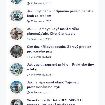
23 července, 2025
Jak umýt paruku: Správná péče o paruku
krok za krokem
23 července, 2025
Jak uklidit byt, když manžel věci
shromažďuje: Chytré strategie
24 července, 2025
Čím dezinfikovat boudu: Zdravý prostor
pro vašeho psa
24 července, 2025
Jak vyprat zaprané prádlo – Praktické tipy
a triky
24 července, 2025
Jak nejlépe umýt okna: Tajemství
profesionálního mytí
24 července, 2025
Sušička prádla Beko DPS 7405 G B5
recenze: Praktické zkušenosti…