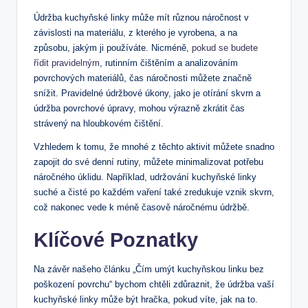
Údržba kuchyňské linky může mít různou náročnost v
závislosti na materiálu, z kterého je vyrobena, a na
způsobu, jakým ji používáte. Nicméně,
pokud se budete
řídit pravidelným
, rutinním čištěním a analizováním
povrchových materiálů, čas náročnosti můžete značně
snížit. Pravidelné údržbové úkony, jako je otírání skvrn a
údržba povrchové úpravy, mohou výrazně zkrátit čas
strávený na hloubkovém čištění.
Vzhledem k tomu, že mnohé z těchto aktivit můžete snadno
zapojit do své denní rutiny, můžete minimalizovat potřebu
náročného úklidu. Například, udržování kuchyňské linky
suché a čisté po každém vaření také zredukuje vznik skvrn,
což nakonec vede k méně časově náročnému údržbě.
Klíčové Poznatky
Na závěr našeho článku „Čím umýt kuchyňskou linku bez
poškození povrchu“ bychom chtěli zdůraznit, že údržba vaší
kuchyňské linky může být hračka, pokud víte, jak na to.