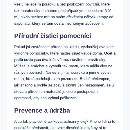
vše v nejlepším pořádku a bez poškození povrchů, které
tak maratonsky chráníme před případnými nehodami. Věř
mi, nikdo nechce mít na svém dřevěném nábytku stopy od
saponátu, který se tam dostal nechtěným způsobem.
Přírodní čisticí pomocníci
Pokud jsi zastáncem přírodního úklidu, vyzkoušej dva velmi
výkonné pomocníky, které najdeš snad všude doma.
Ocet a
jedlá soda
jsou dva králové mezi čistícími prostředky.
Můžeš je smíchat a vytvořit tak pastu, která udělá divy na
různých površích. Nanes si ji na houbičku a jemně vyčisti
místa, která potřebují extra pozornost. Budeš překvapen,
jak snadno a rychle se zbavíš skvrn! Jen nezapomeň, že u
dřeva a přírodních materiálů je dobré postupovat s
opatrností, aby ses vyhnul poškození.
Prevence a údržba
A co tak pravidelně aplikovat ochranný olej? Mnoho lidí si to
nedokáže představit, ale tvoje dřevěná kuchyň by si to