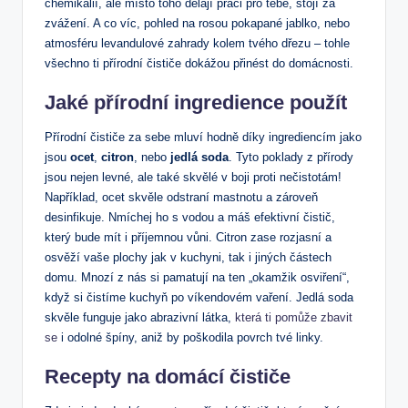
chemikálií, ale místo toho dělají práci pro tebe, stojí za
zvážení. A co víc, pohled na rosou pokapané jablko, nebo
atmosféru levandulové zahrady kolem tvého dřezu – tohle
všechno ti přírodní čističe dokážou přinést do domácnosti.
Jaké přírodní ingredience použít
Přírodní čističe za sebe mluví hodně díky ingrediencím jako
jsou
ocet
,
citron
, nebo
jedlá soda
. Tyto poklady z přírody
jsou nejen levné, ale také skvělé v boji proti nečistotám!
Například, ocet skvěle odstraní mastnotu a zároveň
desinfikuje. Nmíchej ho s vodou a máš efektivní čistič,
který bude mít i příjemnou vůni. Citron zase rozjasní a
osvěží vaše plochy jak v kuchyni, tak i jiných částech
domu. Mnozí z nás si pamatují na ten „okamžik osviření“,
když si čistíme kuchyň po víkendovém vaření. Jedlá soda
skvěle funguje jako abrazivní látka,
která ti pomůže zbavit
se
i odolné špíny, aniž by poškodila povrch tvé linky.
Recepty na domácí čističe