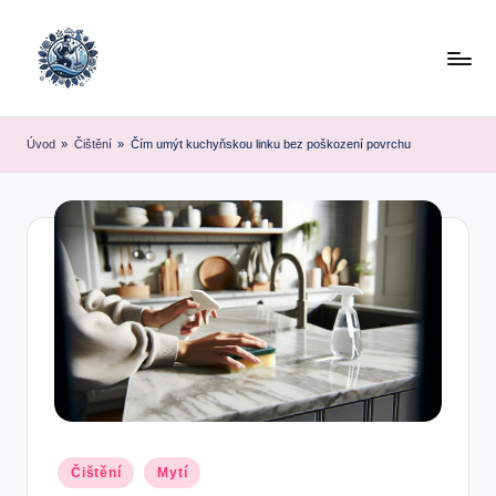
Skip
to
content
Úvod
»
Čištění
»
Čím umýt kuchyňskou linku bez poškození povrchu
Posted
Čištění
Mytí
in