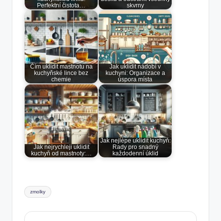
Perfektní čistota…
skvrny
Čím uklidit mastnotu na
Jak uklidit nádobí v
kuchyňské lince bez
kuchyni: Organizace a
chemie
úspora místa
Jak nejlépe uklidit kuchyň:
Jak nejrychleji uklidit
Rady pro snadný
kuchyň od mastnoty:…
každodenní úklid
Tags:
zmolky