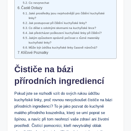
Co nevynechat
Časté Dotazy
Jaké prostředky jsou nejvhodnější pro čištění kuchyňské
linky?
Jak postupovat při čištění kuchyňské linky?
Co dělat s odolnými skvrnami na kuchyňské lince?
Jak předcházet poškození kuchyňské linky při čištění?
Jakým způsobem správně pečovat o různé materiály
kuchyňské linky?
Může být údržba kuchyňské linky časově náročná?
Klíčové Poznatky
Čističe na bázi
přírodních ingrediencí
Pokud jste se rozhodli vzít do svých rukou údržbu
kuchyňské linky, proč rovnou nevyzkoušet čističe na bázi
přírodních ingrediencí? To je jako pozvat do kuchyně
malého přírodního kouzelníka, který se umí poprat se
špínou, a navíc při tom neohrozí vaše zdraví ani životní
prostředí. Čistící pomocníci, kteří nevytvářejí oblak