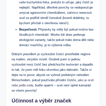
vaše kuchyňská linka, protože to určuje, jaký čistič je
nejlepší. Například, dřevěné povrchy se nedoporučuje
umývat agresivními chemikáliemi, zatímco nerezová
ocel se podřídí téměř čemukoli (kromě drátěnky, tu
bychom přivítali s otevřenou náručí).
Bezpečnost:
Přípravky by měly být pokud možno bez
škodlivých chemikálií. Mnoho lidí dnes preferuje
ekologické varianty, takže pokud máte doma děti nebo
domácí mazlíčky, je to výborná volba.
Dobrým pravidlem je vyzkoušet čisticí prostředek nejprve
na malém, skrytém místě. Osobně jsem si jednou
vyzkoušel nový čistič bez předchozího testování a dopadlo
to tak, že jsem měl linku skvrnitou jako dalmatin. Takže si
dejte na to pozor, abyste se vyhnuli podobným nehodám.
Mimochodem, pokud používáte přírodní čističe,
jako je ocet
nebo jedlá soda
, buďte opatrní – ocet není úplně kamarád
se všemi povrchy!
Účinnost a výběr značek