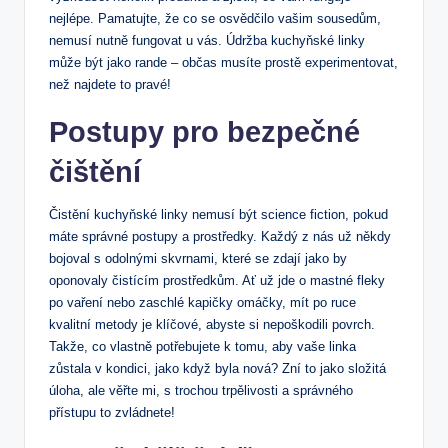
nejlépe. Pamatujte, že co se osvědčilo vašim sousedům,
nemusí nutně fungovat u vás. Údržba kuchyňské linky
může být jako rande – občas musíte prostě experimentovat,
než najdete to pravé!
Postupy pro bezpečné
čištění
Čistění kuchyňské linky nemusí být science fiction, pokud
máte správné postupy a prostředky. Každý z nás už někdy
bojoval s odolnými skvrnami, které se zdají jako by
oponovaly čistícím prostředkům. Ať už jde o mastné fleky
po vaření nebo zaschlé kapičky omáčky, mít po ruce
kvalitní metody je klíčové, abyste si nepoškodili povrch.
Takže, co vlastně potřebujete k tomu, aby vaše linka
zůstala v kondici, jako když byla nová? Zní to jako složitá
úloha, ale věřte mi, s trochou trpělivosti a správného
přístupu to zvládnete!