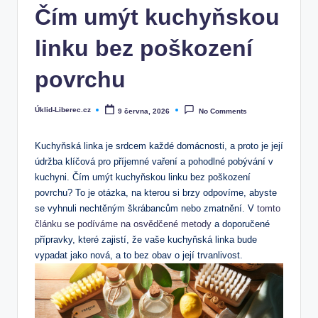
Čím umýt kuchyňskou
linku bez poškození
povrchu
Úklid-Liberec.cz
9 června, 2026
No Comments
Posted
by
Kuchyňská linka je srdcem každé domácnosti, a proto je její
údržba klíčová pro příjemné vaření a pohodlné pobývání v
kuchyni. Čím umýt kuchyňskou linku bez poškození
povrchu? To je otázka, na kterou si brzy odpovíme, abyste
se vyhnuli nechtěným škrábancům nebo zmatnění. V
tomto
článku se podíváme na osvědčené metody
a doporučené
přípravky, které zajistí, že vaše kuchyňská linka bude
vypadat jako nová, a to bez obav o její trvanlivost.