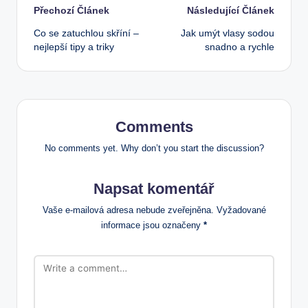
Post
Přechozí Článek
Následující Článek
Co se zatuchlou skříní –
Jak umýt vlasy sodou
navigation
nejlepší tipy a triky
snadno a rychle
Comments
No comments yet. Why don’t you start the discussion?
Napsat komentář
Vaše e-mailová adresa nebude zveřejněna.
Vyžadované
informace jsou označeny
*