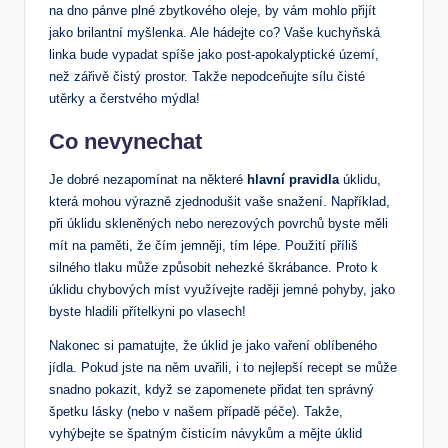
na dno pánve plné zbytkového oleje, by vám mohlo přijít
jako brilantní myšlenka. Ale hádejte co? Vaše kuchyňská
linka bude vypadat spíše jako post-apokalyptické území,
než zářivě čistý prostor. Takže nepodceňujte sílu čisté
utěrky a čerstvého mýdla!
Co nevynechat
Je dobré nezapomínat na některé
hlavní pravidla
úklidu,
která mohou výrazně zjednodušit vaše snažení. Například,
při úklidu skleněných nebo nerezových povrchů byste měli
mít na paměti, že čím jemněji, tím lépe. Použití příliš
silného tlaku může způsobit nehezké škrábance. Proto k
úklidu chybových míst využívejte raději jemné pohyby, jako
byste hladili přítelkyni po vlasech!
Nakonec si pamatujte, že úklid je jako vaření oblíbeného
jídla. Pokud jste na něm uvařili, i to nejlepší recept se může
snadno pokazit, když se zapomenete přidat ten správný
špetku lásky (nebo v našem případě péče). Takže,
vyhýbejte se špatným čisticím návykům a mějte úklid