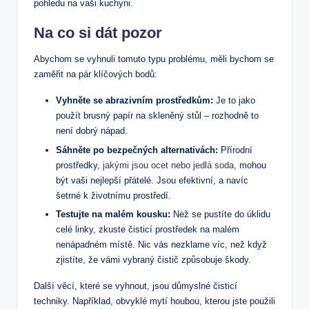
pohledu na vaši kuchyni.
Na co si dát pozor
Abychom se vyhnuli tomuto typu problému, měli bychom se
zaměřit na pár klíčových bodů:
Vyhněte se abrazivním prostředkům:
Je to jako
použít brusný papír na skleněný stůl – rozhodně to
není dobrý nápad.
Sáhněte po bezpečných alternativách:
Přírodní
prostředky,
jakými jsou ocet nebo jedlá soda
, mohou
být vaši nejlepší přátelé. Jsou efektivní, a navíc
šetrné k životnímu prostředí.
Testujte na malém kousku:
Než se pustíte do úklidu
celé linky, zkuste čisticí prostředek na malém
nenápadném místě. Nic vás nezklame víc, než když
zjistíte, že vámi vybraný čistič způsobuje škody.
Další věcí, které se vyhnout, jsou důmyslné čisticí
techniky. Například, obvyklé mytí houbou, kterou jste použili