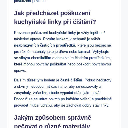
poškození povrchu.
Jak předcházet poškození
kuchyňské linky při čištění?
Prevence poškození kuchyňské linky je vždy lepší než
následné opravy. Prvním krokem k ochraně je výběr
neabrazivních čisticích prostředků
, které jsou bezpečné
pro různé materiály jako je dřevo nebo laminát. Vyhýbejte
se silným chemikáliím a abrazivním čisticím prostředkům,
které mohou povrchy poškrábat nebo poškodit povrchovou
úpravu.
Dalším důležitým bodem je
časté čištění
. Pokud nečistoty
a skvrny nebudou mít čas na to, aby se usazovaly a
zasychaly, vaše linka bude vypadat stále jako nová.
Doporučuje se utírat povrch po každém vaření a pravidelně
provádět hlubší údržbu, aby se zachoval dobrý stav linky.
Jakým způsobem správně
pečovat o různé materiály