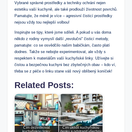
Vybrané správné prostředky a techniky ochrání nejen
estetiku vaší kuchyně, ale také prodlouží životnost povrchů.
Pamatujte, že méně je více – agresivní čisticí prostředky
nejsou vždy tou nejlepší volbou!
Inspirujte se tipy, které jsme sdíleli. A pokud u vás doma
někdo z rodiny vymyslí další „revoluční“ čisticí metody,
pamatujte: co se osvědčilo našim babičkám, často platí
dodnes. Takže se nebojte experimentovat, ale vždy s
respektem k materiálům vaší kuchyňské linky. Užívejte si
čistou a bezpečnou kuchyni bez zbytečných obav – kdo ví,
třeba se z péče o linku stane váš nový oblíbený koníček!
Related Posts:
Čím dezinfikovat
Čím uklidit kuchyňskou
kuchyňskou linku:
desku a odstranit všechny