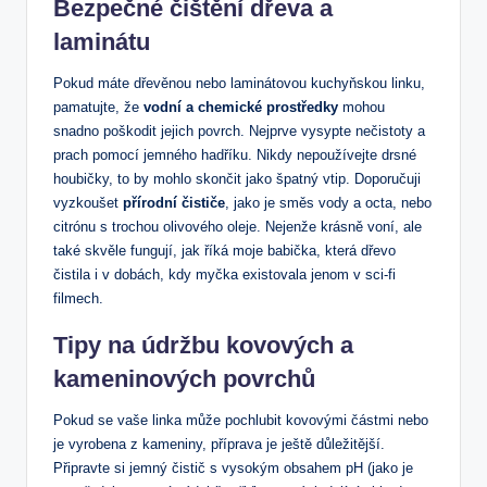
Bezpečné čištění dřeva a
laminátu
Pokud máte dřevěnou nebo laminátovou kuchyňskou linku,
pamatujte, že
vodní a chemické prostředky
mohou
snadno poškodit jejich povrch. Nejprve vysypte nečistoty a
prach pomocí jemného hadříku. Nikdy nepoužívejte drsné
houbičky, to by mohlo skončit jako špatný vtip. Doporučuji
vyzkoušet
přírodní čističe
, jako je směs vody a octa, nebo
citrónu s trochou olivového oleje. Nejenže krásně voní, ale
také skvěle fungují, jak říká moje babička, která dřevo
čistila i v dobách, kdy myčka existovala jenom v sci-fi
filmech.
Tipy na údržbu kovových a
kameninových povrchů
Pokud se vaše linka může pochlubit kovovými částmi nebo
je vyrobena z kameniny, příprava je ještě důležitější.
Připravte si jemný čistič s vysokým obsahem pH (jako je