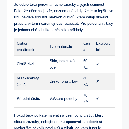
Je dobré také porovnat různé značky a jejich účinnost.
Fakt, že něco stojí víc, neznamená vždy, že je to lepší. Na
trhu najdete spoustu levných čističů, které dělají skvělou
práci, a přitom nezruinují váš rozpočet. Pro porovnání, tady
je jednoduchá tabulka s několika příklady:
Čisticí
Cen
Ekologic
Typ materiálu
prostředek
a
ké
Sklo, nerezová
50
Čistič skel
✔
ocel
Kč
Multi-účelový
80
Dřevo, plast, kov
✘
čistič
Kč
70
Přírodní čistič
Veškeré povrchy
✔
Kč
Pokud tedy potkáte inzerát na všemocný čistič, který
slibuje zázraky, nebojte se mu oponovat. Je dobré si
vyzkoušet několik produktů a zjistit, co vám funguje