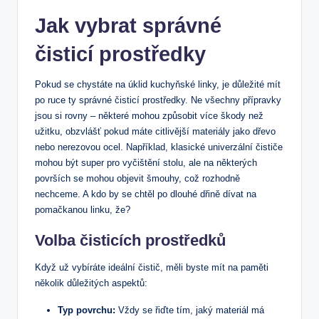
Jak vybrat správné
čisticí prostředky
Pokud se chystáte na úklid kuchyňské linky, je důležité mít
po ruce ty správné čisticí prostředky. Ne všechny přípravky
jsou si rovny – některé mohou způsobit více škody než
užitku, obzvlášť pokud máte citlivější materiály jako dřevo
nebo nerezovou ocel. Například, klasické univerzální čističe
mohou být super pro vyčištění stolu, ale na některých
površích se mohou objevit šmouhy, což rozhodně
nechceme. A kdo by se chtěl po dlouhé dřině dívat na
pomačkanou linku, že?
Volba čisticích prostředků
Když už vybíráte ideální čistič, měli byste mít na paměti
několik důležitých aspektů:
Typ povrchu:
Vždy se řiďte tím, jaký materiál má