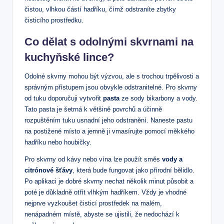
čistou, vlhkou částí hadříku, čímž odstraníte zbytky
čisticího prostředku.
Co dělat s odolnými skvrnami na
kuchyňské lince?
Odolné skvrny mohou být výzvou, ale s trochou trpělivosti a
správným přístupem jsou obvykle odstranitelné. Pro skvrny
od tuku doporučuji vytvořit
pasta
ze sody bikarbony a vody.
Tato pasta je šetrná k většině povrchů a účinně
rozpuštěním tuku usnadní jeho odstranění. Naneste pastu
na postižené místo a jemně ji vmasírujte pomocí měkkého
hadříku nebo houbičky.
Pro skvrny od kávy nebo vína lze použít směs
vody a
citrónové šťávy
, která bude fungovat jako přírodní bělidlo.
Po aplikaci je dobré skvrny nechat několik minut působit a
poté je důkladně otřít vlhkým hadříkem. Vždy je vhodné
nejprve vyzkoušet čisticí prostředek na malém,
nenápadném místě, abyste se ujistili, že nedochází k