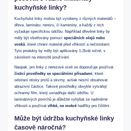
kuchyňské linky?
Kuchyňské linky mohou být vyrobeny z různých materiálů –
dřeva, laminátu, nerezu, či kameniny, a každý z nich
vyžaduje specifickou údržbu. Například dřevěné linky by
měly být ošetřovány pomocí
speciálních olejů nebo
vosků
, které chrání materiál před vlhkostí a nečistotami.
Tyto produkty by měly být aplikovány 1-2krát ročně, v
závislosti na intenzitě používání.
Naopak, pro linky z nerezové oceli se doporučuje používat
čisticí prostředky se speciálními přísadami
, které
odstraní otisky prstů a skvrny, avšak nesmí obsahovat
abrazivní částice. Takové prostředky obvykle vytvářejí
ochranný film, který usnadňuje další údržbu. U
laminátových povrchů je důležité vyhýbat se nadměrné
vlhkosti a používat
vlhké, ne mokré
hadříky pro čištění.
Může být údržba kuchyňské linky
časově náročná?