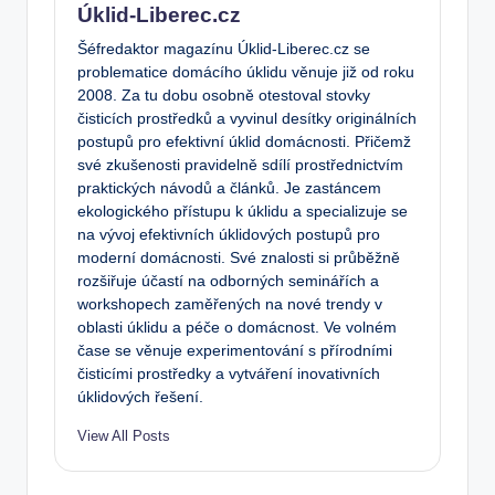
Úklid-Liberec.cz
Šéfredaktor magazínu Úklid-Liberec.cz se
problematice domácího úklidu věnuje již od roku
2008. Za tu dobu osobně otestoval stovky
čisticích prostředků a vyvinul desítky originálních
postupů pro efektivní úklid domácnosti. Přičemž
své zkušenosti pravidelně sdílí prostřednictvím
praktických návodů a článků. Je zastáncem
ekologického přístupu k úklidu a specializuje se
na vývoj efektivních úklidových postupů pro
moderní domácnosti. Své znalosti si průběžně
rozšiřuje účastí na odborných seminářích a
workshopech zaměřených na nové trendy v
oblasti úklidu a péče o domácnost. Ve volném
čase se věnuje experimentování s přírodními
čisticími prostředky a vytváření inovativních
úklidových řešení.
View All Posts