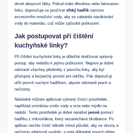
drsné abrazivní látky. Pokud máte dřevěnou nebo lakovanou
linku, doporučuje se používat
vlhký hadřík
namísto
excesivního množství vody, aby se zabránilo nasákávání
vody do materiálu, což může způsobit poškození.
Jak postupovat při čištění
kuchyňské linky?
Při čištění kuchyňské linky je důležité dodržovat správný
postup, aby nedošlo k jejímu poškození. Nejprve je dobré
odstranit všechny předměty z povrchu linky, aby byl
přístupný a bezpečný prostor pro údržbu. Pak doporučuji
utřít povrch suchým hadříkem, abyste odstranili prach a
nečistoty.
Následně můžete aplikovat vybraný čisticí prostředek,
například zmíněnou směs vody a octa nebo mýdlo na
nádobí. Tento prostředek je dobré nanášet
jemně
pomocí
hadříku z mikrovlákna, který nezanechává škrábance. Po
aplikaci nechte čistič několik minut působit, aby se skvrny a
nečistoty efektivně uvolnily, a poté důkladně povrch otřete