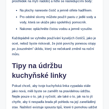
prostředek na mytí nádobí) a řiďte se následujícími body:
Na plochy nanesete čistič a jemně otřete hadříkem.
Pro odolné skvrny můžete použít pastu z jedlé sody a
vody, která se ukáže jako spolehlivý pomocník.
Nakonec opláchněte čistou vodou a jemně vysušte.
Každopádně se vyhněte používání kyselých čističů, jako je
ocet, nebož byste riskovali, že jisté povrchy ponesou stopy
po „kouzelném“ úklidu, který se nečekaně změnil na noční
můru.
Tipy na údržbu
kuchyňské linky
Pokud chceš, aby tvoje kuchyňská linka vypadala stále
jako nová, měli byste se zaměřit na pravidelnou údržbu.
Nejde pouze o to, jak ji vyčistit, ale také o to, jak na to jít
chytře, aby ti nespadla brada při pohledu na její zaneřáděný
stav. Naštěstí existuje spousta tipů, které ti pomohou udržet