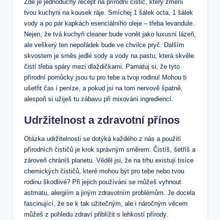
Zde je jednoduchý recept na přírodní čistič, který změní
tvou kuchyni na kousek ráje. Smíchej 1 šálek octa, 1 šálek
vody a po pár kapkách esenciálního oleje – třeba levandule.
Nejen, že tvá kuchyň cleaner bude vonět jako luxusní lázeň,
ale veškerý ten nepořádek bude ve chvilce pryč. Dalším
skvostem je směs jedlé sody a vody na pastu, která skvěle
čistí třeba spáry mezi dlaždičkami. Pamatuj si, že tyto
přírodní pomůcky jsou tu pro tebe a tvoji rodinu! Mohou ti
ušetřit čas i peníze, a pokud jsi na tom nervově špatně,
alespoň si užiješ tu zábavu při mixování ingrediencí.
Udržitelnost a zdravotní přínos
Otázka udržitelnosti se dotýká každého z nás a použití
přírodních čističů je krok správným směrem. Čistíš, šetříš a
zároveň chráníš planetu. Věděl jsi, že na trhu existují tisíce
chemických čističů, které mohou být pro tebe nebo tvou
rodinu škodlivé? Při jejich používání se můžeš vyhnout
astmatu, alergiím a jiným zdravotním problémům. Je docela
fascinující, že se k tak užitečným, ale i náročným věcem
můžeš z pohledu zdraví přiblížit s lehkostí přírody.