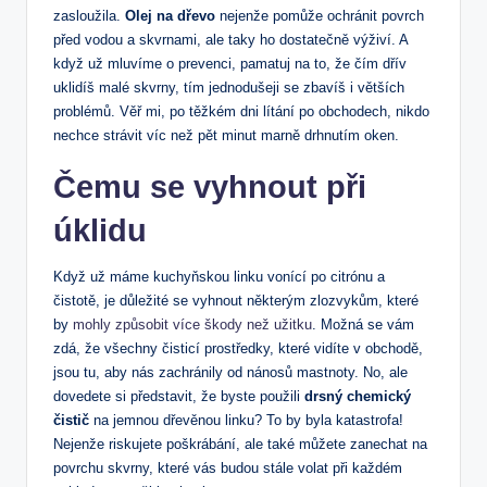
zasloužila.
Olej na dřevo
nejenže pomůže ochránit povrch
před vodou a skvrnami, ale taky ho dostatečně výživí. A
když už mluvíme o prevenci, pamatuj na to, že čím dřív
uklidíš malé skvrny, tím jednodušeji se zbavíš i větších
problémů. Věř mi, po těžkém dni lítání po obchodech, nikdo
nechce strávit víc než pět minut marně drhnutím oken.
Čemu se vyhnout při
úklidu
Když už máme kuchyňskou linku vonící po citrónu a
čistotě, je důležité se vyhnout některým zlozvykům, které
by
mohly způsobit více škody než užitku
. Možná se vám
zdá, že všechny čisticí prostředky, které vidíte v obchodě,
jsou tu, aby nás zachránily od nánosů mastnoty. No, ale
dovedete si představit, že byste použili
drsný chemický
čistič
na jemnou dřevěnou linku? To by byla katastrofa!
Nejenže riskujete poškrábání, ale také můžete zanechat na
povrchu skvrny, které vás budou stále volat při každém