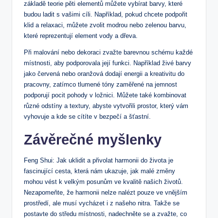
základě teorie pěti elementů můžete vybírat barvy, které
budou ladit s vašimi cíli. Například, pokud chcete podpořit
klid a relaxaci, můžete zvolit modrou nebo zelenou barvu,
které reprezentují element vody a dřeva.
Při malování nebo dekoraci zvažte barevnou schému každé
místnosti, aby podporovala její funkci. Například živé barvy
jako červená nebo oranžová dodají energii a kreativitu do
pracovny, zatímco tlumené tóny zaměřené na jemnost
podporují pocit pohody v ložnici. Můžete také kombinovat
různé odstíny a textury, abyste vytvořili prostor, který vám
vyhovuje a kde se cítíte v bezpečí a šťastní.
Závěrečné myšlenky
Feng Shui: Jak uklidit a přivolat harmonii do života je
fascinující cesta, která nám ukazuje, jak malé změny
mohou vést k velkým posunům ve kvalitě našich životů.
Nezapomeňte, že harmonii nelze nalézt pouze ve vnějším
prostředí, ale musí vycházet i z našeho nitra. Takže se
postavte do středu místnosti, nadechněte se a zvažte, co