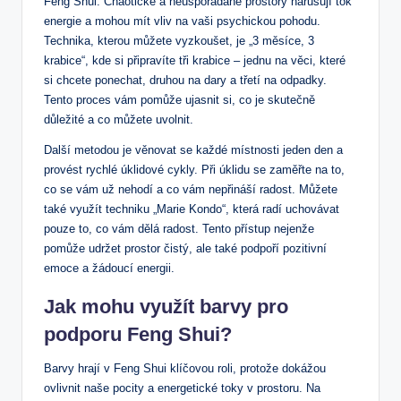
Feng Shui. Chaotické a neuspořádané prostory narušují tok
energie a mohou mít vliv na vaši psychickou pohodu.
Technika, kterou můžete vyzkoušet, je „3 měsíce, 3
krabice“, kde si připravíte tři krabice – jednu na věci, které
si chcete ponechat, druhou na dary a třetí na odpadky.
Tento proces vám pomůže ujasnit si, co je skutečně
důležité a co můžete uvolnit.
Další metodou je věnovat se každé místnosti jeden den a
provést rychlé úklidové cykly. Při úklidu se zaměřte na to,
co se vám už nehodí a co vám nepřináší radost. Můžete
také využít techniku „Marie Kondo“, která radí uchovávat
pouze to, co vám dělá radost. Tento přístup nejenže
pomůže udržet prostor čistý, ale také podpoří pozitivní
emoce a žádoucí energii.
Jak mohu využít barvy pro
podporu Feng Shui?
Barvy hrají v Feng Shui klíčovou roli, protože dokážou
ovlivnit naše pocity a energetické toky v prostoru. Na