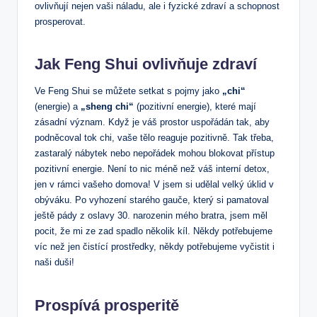
ovlivňují nejen vaši náladu, ale i fyzické zdraví a schopnost
prosperovat.
Jak Feng Shui ovlivňuje zdraví
Ve Feng Shui se můžete setkat s pojmy jako
„chi“
(energie) a
„sheng chi“
(pozitivní energie), které mají
zásadní význam. Když je váš prostor uspořádán tak, aby
podněcoval tok chi, vaše tělo reaguje pozitivně. Tak třeba,
zastaralý nábytek nebo nepořádek mohou blokovat přístup
pozitivní energie. Není to nic méně než váš interní detox,
jen v rámci vašeho domova! V
jsem si udělal velký úklid v
obýváku. Po vyhození starého gauče, který si pamatoval
ještě pády z oslavy 30. narozenin mého bratra, jsem měl
pocit, že mi ze zad spadlo několik kíl. Někdy potřebujeme
víc než jen čistící prostředky, někdy potřebujeme vyčistit i
naši duši!
Prospívá prosperitě