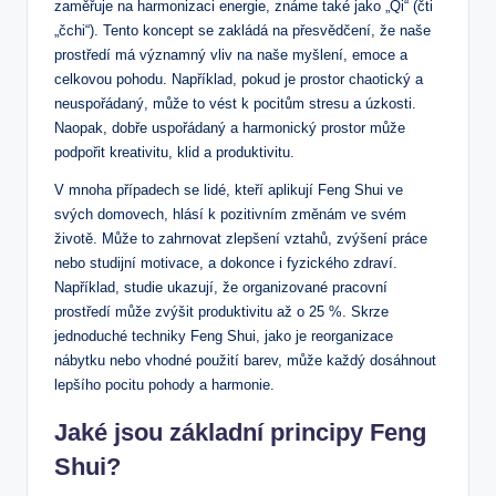
zaměřuje na harmonizaci energie, známe také jako „Qi“ (čti
„čchi“). Tento koncept se zakládá na přesvědčení, že naše
prostředí má významný vliv na naše myšlení, emoce a
celkovou pohodu. Například, pokud je prostor chaotický a
neuspořádaný, může to vést k pocitům stresu a úzkosti.
Naopak, dobře uspořádaný a harmonický prostor může
podpořit kreativitu, klid a produktivitu.
V mnoha případech se lidé, kteří aplikují Feng Shui ve
svých domovech, hlásí k pozitivním změnám ve svém
životě. Může to zahrnovat zlepšení vztahů, zvýšení práce
nebo studijní motivace, a dokonce i fyzického zdraví.
Například, studie ukazují, že organizované pracovní
prostředí může zvýšit produktivitu až o 25 %. Skrze
jednoduché techniky Feng Shui, jako je reorganizace
nábytku nebo vhodné použití barev, může každý dosáhnout
lepšího pocitu pohody a harmonie.
Jaké jsou základní principy Feng
Shui?