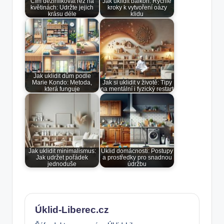
Čím dezinfikovat řez na
Jak uklidit balkon: Rychlé
květinách: Udržte jejich
kroky k vytvoření oázy
krásu déle
klidu
Jak uklidit dům podle
Marie Kondo: Metoda,
Jak si uklidit v životě: Tipy
která funguje
na mentální i fyzický restart
Jak uklidit minimalismus:
Úklid domácnosti: Postupy
Jak udržet pořádek
a prostředky pro snadnou
jednoduše
údržbu
Úklid-Liberec.cz