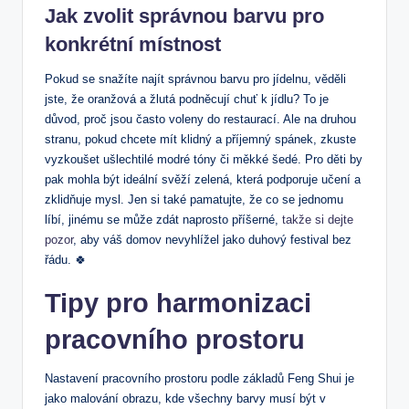
Jak zvolit správnou barvu pro
konkrétní místnost
Pokud se snažíte najít správnou barvu pro jídelnu, věděli
jste, že oranžová a žlutá podněcují chuť k jídlu? To je
důvod, proč jsou často voleny do restaurací. Ale na druhou
stranu, pokud chcete mít klidný a příjemný spánek, zkuste
vyzkoušet ušlechtilé modré tóny či měkké šedé. Pro děti by
pak mohla být ideální svěží zelená, která podporuje učení a
zklidňuje mysl. Jen si také pamatujte, že co se jednomu
líbí, jinému se může zdát naprosto příšerné,
takže si dejte
pozor
, aby váš domov nevyhlížel jako duhový festival bez
řádu. 🍀
Tipy pro harmonizaci
pracovního prostoru
Nastavení pracovního prostoru podle základů Feng Shui je
jako malování obrazu, kde všechny barvy musí být v