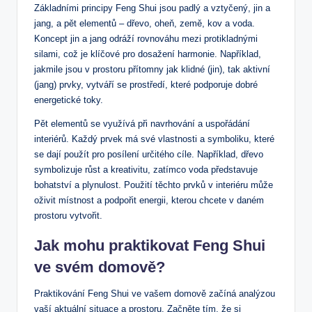
Základními principy Feng Shui jsou padlý a vztyčený, jin a
jang, a pět elementů – dřevo, oheň, země, kov a voda.
Koncept jin a jang odráží rovnováhu mezi protikladnými
silami, což je klíčové pro dosažení harmonie. Například,
jakmile jsou v prostoru přítomny jak klidné (jin), tak aktivní
(jang) prvky, vytváří se prostředí, které podporuje dobré
energetické toky.
Pět elementů se využívá při navrhování a uspořádání
interiérů. Každý prvek má své vlastnosti a symboliku, které
se dají použít pro posílení určitého cíle. Například, dřevo
symbolizuje růst a kreativitu, zatímco voda představuje
bohatství a plynulost. Použití těchto prvků v interiéru může
oživit místnost a podpořit energii, kterou chcete v daném
prostoru vytvořit.
Jak mohu praktikovat Feng Shui
ve svém domově?
Praktikování Feng Shui ve vašem domově začíná analýzou
vaší aktuální situace a prostoru. Začněte tím, že si