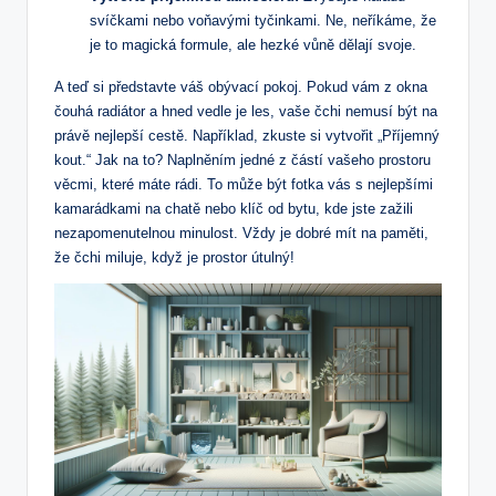
svíčkami nebo voňavými tyčinkami. Ne, neříkáme, že
je to magická formule, ale hezké vůně dělají svoje.
A teď si představte váš obývací pokoj. Pokud vám z okna
čouhá radiátor a hned vedle je les, vaše čchi nemusí být na
právě nejlepší cestě. Například, zkuste si vytvořit „Příjemný
kout.“ Jak na to? Naplněním jedné z částí vašeho prostoru
věcmi, které máte rádi. To může být fotka vás s nejlepšími
kamarádkami na chatě nebo klíč od bytu, kde jste zažili
nezapomenutelnou minulost. Vždy je dobré mít na paměti,
že čchi miluje, když je prostor útulný!