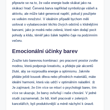
připravte se na to, že vaše energie bude skákat jako na
skákací hrad. Červená barva například symbolizuje vášeň a
aktivitu, ale může také generovat napětí, pokud ji použijete
ve velkém množství. V ideálním případě bychom měli
usilovat o vybalancování těchto živých odstínů s klidnějšími
barvami, jako je modrá nebo zelená, které nám dodají pocit
pohody a klidu, téměř jako šálek teplého čaje na podzimním
večeru.
Emocionální účinky barev
Zvažte tuto barevnou kombinaci: pro pracovní prostor zvolte
modrou, která podporuje kreativitu, a přidejte pár akcentů
žluté, aby se rozproudila energie a optimismu. Jakmile
přidáte ještě kousek dřeva nebo přírodních materiálů, máte
ideální harmonii, která vás udrží v optimálním naladění. 🌼
Je zajímavé, že čím více se mluví o psychologii barev, tím
více se ukazuje, že barvy ovlivňují i naše chování. V jedné
studii zaznamenali, že lidi, kteří pracovali v zelených
kancelářích, byli produktivnější a méně náchylní k únavě.