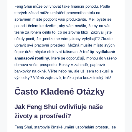
Feng Shui může ovlivňovat také finanční pohodu. Podle
starých zásad může umístění pracovního stolu na
správném místě podpořit vaši produktivitu. Měli byste se
posadit čelem ke dveřím, aby vám neušlo, že by na vás
těsně za rohem čelilo to, co se zrovna blíží. Zažívali jste
někdy pocit, že „peníze se vám jakoby vyhýbají“? Zkuste
upravit své pracovní prostředí. Možná musíte místo svých
úspor držet nějaké efektivní talisman. A teď tip:
vydlabané
ananasové rostliny
, které se doporučují, mohou do vašeho
domova vnést prosperitu. Bosky v zahradě, papírové
bankovky na okně. Věřte nebo ne, ale už jsem to zkusil a
výsledky? Vážně zajímavé, trošku jako kouzelnický trik!
Často Kladené Otázky
Jak Feng Shui ovlivňuje naše
životy a prostředí?
Feng Shui, starobylé čínské umění uspořádání prostoru, se