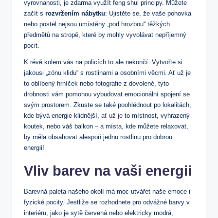
vyrovnanosti, je zdarma využít feng shui principy. Můžete
začít s
rozvržením nábytku
: Ujistěte se, že vaše pohovka
nebo postel nejsou umístěny „pod hrozbou“ těžkých
předmětů na stropě, které by mohly vyvolávat nepříjemný
pocit.
K révě kolem vás na policích to ale nekončí. Vytvořte si
jakousi „zónu klidu“ s rostlinami a osobními věcmi. Ať už je
to oblíbený hrníček nebo fotografie z dovolené, tyto
drobnosti vám pomohou vybudovat emocionální spojení se
svým prostorem. Zkuste se také poohlédnout po lokalitách,
kde bývá energie klidnější,
ať už je
to místnost, vyhrazený
koutek, nebo váš balkon – a místa, kde můžete relaxovat,
by měla obsahovat alespoň jednu rostlinu pro dobrou
energii!
Vliv barev na vaši energii
Barevná paleta našeho okolí má moc utvářet naše emoce i
fyzické pocity. Jestliže se rozhodnete pro odvážné barvy v
interiéru, jako je sytě červená nebo elektricky modrá,