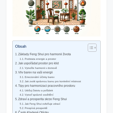
Obsah
Základy Feng Shui pro harmonii života
Podstata energie a prostor
Jak uspořádat prostor pro klid
Vytvořte harmonii v domově
Vliv barev na vaši energii
Emocionální účinky barev
Jak zvolit správnou barvu pro konkrétní místnost
Tipy pro harmonizaci pracovního prostoru
Udržuj čistotu a pořádek
Vytvoř správné osvětlění
Zdraví a prosperita skrze Feng Shui
Jak Feng Shui ovlivňuje zdraví
Prospívá prosperitě
Často Kladené Otázky