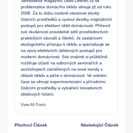
Šéfredaktor magazínu Úklid-Liberec.cz se
problematice domácího úklidu věnuje již od roku
2008. Za tu dobu osobně otestoval stovky
čisticích prostředků a vyvinul desítky originálních
postupů pro efektivní úklid domácnosti. Přičemž
své zkušenosti pravidelně sdílí prostřednictvím
praktických návodů a článků. Je zastáncem
ekologického přístupu k úklidu a specializuje se
na vývoj efektivních úklidových postupů pro
moderní domácnosti. Své znalosti si průběžně
rozšiřuje účastí na odborných seminářích a
workshopech zaměřených na nové trendy v
oblasti úklidu a péče o domácnost. Ve volném
čase se věnuje experimentování s přírodními
čisticími prostředky a vytváření inovativních
úklidových řešení.
View All Posts
Post
Přechozí Článek
Následující Článek