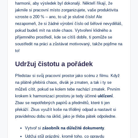
harmonii, aby výsledek byl dokonalý. Někteří říkají, že
jakmile si pracovní místo zorganizujete, vaše produktivita
vzroste o 200 % – ano, to už je slušné číslo! Ale
nezapomeň, že si žádné výrobní číslo od šéfové nevyděláš,
pokud budeš mít na stole chaos. Vytvoření klidného a
příjemného prostředí, kde se cítíš dobře, ti pomůže se
soustředit na práci a zůstávat motivovaný, takže pojďme na
to!
Udržuj čistotu a pořádek
Představ si svůj pracovní prostor jako scénu z filmu. Když
na plátně přebírá chaos, divák je zmaten, a tak i ty se
můžeš cítit, pokud se kolem tebe nachází zmatek. Prvním
krokem k harmonizaci prostoru je tedy účinné
uklízení
.
Zbav se nepotřebných papírů a předmětů, které ti jen
překáží. Zkus využít koše na tříděný odpad a nastavit si
pravidelnou dobu na úklid, jako je třeba pátek odpoledne.
Vytvoř si
zásobník na důležité dokumenty
.
Udržuj stůl prázdný, kromě toho, co opravdu