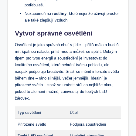
potřebuješ.
Nezapomeň na
rostliny
, které nejenže oživují prostor,
ale také zlepšují vzduch.
Vytvoř správné osvětlění
Osvětlení je jako správná chuť v jídle – příliš málo a budeš
mít špatnou náladu, příliš moc a můžeš se spálit. Dobrým
tipem pro tvou energii a soustředění je investovat do
kvalitního osvětlení, které nebrání tvému pohledu, ale
naopak podporuje kreativitu. Snaž se měnit intenzitu světla
během dne – ráno silnější, večer jemnější. Idealní je
přirozené světlo – snaž se umístit stůl co nejblíže oknu;
pokud to ale není možné, zainvestuj do teplých LED
žárovek.
Typ osvětlení
Účel
Přirozené světlo
Podpora soustředění
Teplé LED osvětlení
Uvolnění atmosféry