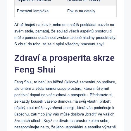
Pracovní lampička
Fokus na detaily
Ať už hraješ na klavír, nebo se snažíš poskládat puzzle na
svém stole, pamatuj, že soulad všech aspektů prostoru ti
může pomoci dosáhnout zvukomalebné hladiny produktivity.
S chutí do toho, ať se ti splní všechny pracovní sny!
Zdraví a prosperita skrze
Feng Shui
Feng Shui, to není jen běžné úklidové zametání po podlaze,
ale umění a věda harmonizace prostoru, která může mít
pozitivní dopad na vaše zdraví a prosperitu. Představte si,
že každý kousek vašeho domova má svůj vlastní příběh;
nějaký kout může vyzařovat energii, která vás podněcuje k
úspěchu, zatímco jiný vás může doslova „brzdit“ ve vašich
životních cílech. Když se díváte na prostor kolem sebe,
nezapomínejte na to, že jeho uspořádání a estetika výrazně