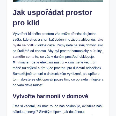
Jak uspořádat prostor
pro klid
Vytvoření klidného prostoru vás může přenést do jiného
světa, kde stres a shon každodenního života zblednou,
jako
byste se ocitli
v klidné oáze. Pomyslete na svůj domov jako
na útočiště od chaosu. Aby byl prostor harmonický a útulný,
zaměřte se na
to, co vás v daném prostředí obklopuje.
Minimalismus
je efektivní nástroj – čím méně věcí, tím
méně rozptýlení a tím více prostoru pro duševní odpočinek.
Samozřejmě to není o drakonickém vyklízení, ale spíše o
tom, abyste se obklopovali pouze tím, co opravdu milujete a
co vám dává radost.
Vytvořte harmonii v domově
Jste si vědomi, jak moc to, co nás obklopuje, ovlivňuje naši
náladu a energii? Skvělým tipem, jak dosáhnout