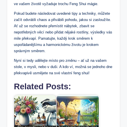
ve vašem životě vyžaduje trochu Feng Shui mágie.
Pokud budete následovat uvedené tipy a techniky, můžete
začít odvrátili chaos a přivábili pohodu, jakou si zasloužíte.
Ať už se rozhodnete přemístit nábytek, zbavit se
nepotřebných věcí nebo přidat nějaké rostliny, výsledky vás
mile překvapí. Pamatujte, každý krok směrem k
uspořádanějšímu a harmonickému životu je krokem
správným směrem.
Nyní si tedy udělejte místo pro změnu – ať už na vašem
stole, v mysli, nebo v duši. A kdo ví, možná se jednoho dne
překvapivě usmějete na své vlastní feng shui!
Related Posts: