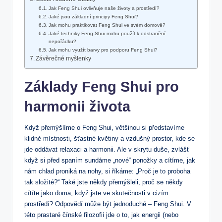
Jak Feng Shui ovlivňuje naše životy a prostředí?
Jaké jsou základní principy Feng Shui?
Jak mohu praktikovat Feng Shui ve svém domově?
Jaké techniky Feng Shui mohu použít k odstranění
nepořádku?
Jak mohu využít barvy pro podporu Feng Shui?
Závěrečné myšlenky
Základy Feng Shui pro
harmonii života
Když přemýšlíme o Feng Shui, většinou si představíme
klidné místnosti, šťastné květiny a vzdušný prostor, kde se
jde oddávat relaxaci a harmonii. Ale v skrytu duše, zvlášť
když si před spaním sundáme „nové“ ponožky a cítíme, jak
nám chlad proniká na nohy, si říkáme: „Proč je to proboha
tak složité?“ Také jste někdy přemýšleli, proč se někdy
cítíte jako doma, když jste ve skutečnosti v cizím
prostředí? Odpovědí může být jednoduché – Feng Shui. V
této prastaré čínské filozofii jde o to, jak energii (nebo