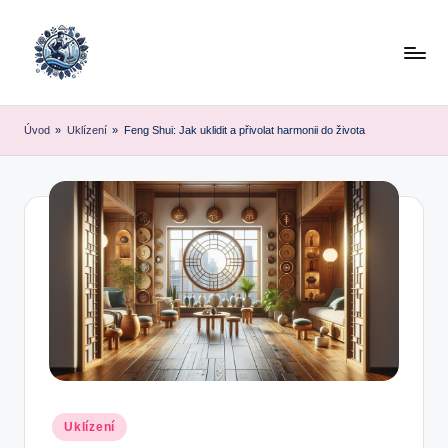
Skip
to
content
Úvod
»
Uklízení
»
Feng Shui: Jak uklidit a přivolat harmonii do života
Posted
Uklízení
in