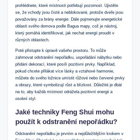
prohlédnete, které místnosti potřebují pozornost. Ujistěte
se, že vchody jsou čisté a neblokované, protože dveře jsou
považovány za brány energie. Dále pojmenujte energetické
oblasti svého domova podle Bagua mapy, což je nástroj,
který pomáhá identifikovat, jak nechat energii proudit v
různých oblastech.
Poté přistupte k úpravě vašeho prostoru. To může
zahrnovat odstranění nepořádku, uspořádání nábytku nebo
přidání dekorací, které posílí pozitivní prvky. Například,
pokud chcete přilákat více lásky a vztahové harmonie,
můžete do svého ložnice umístit růžové nebo červené prvky
a obrazy, které symbolizují růst a blízkost. Důležité je dbát
na to, aby každá místnost odrážela pozitivní energii a
osobní styl.
Jaké techniky Feng Shui mohu
použít k odstranění nepořádku?
Odstranění nepořádku je prvním a nejdůležitějším krokem v