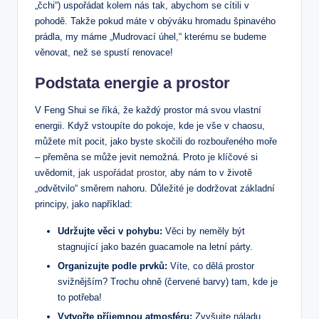
„čchi“) uspořádat kolem nás tak, abychom se cítili v
pohodě. Takže pokud máte v obýváku hromadu špinavého
prádla, my máme „Mudrovací úhel,“ kterému se budeme
věnovat, než se spustí renovace!
Podstata energie a prostor
V Feng Shui se říká, že každý prostor má svou vlastní
energii. Když vstoupíte do pokoje, kde je vše v chaosu,
můžete mít pocit, jako byste skočili do rozbouřeného moře
– přeměna se může jevit nemožná. Proto je klíčové si
uvědomit,
jak uspořádat prostor
, aby nám to v životě
„odvětvilo“ směrem nahoru. Důležité je dodržovat základní
principy, jako například:
Udržujte věci v pohybu:
Věci by neměly být
stagnující jako bazén guacamole na letní párty.
Organizujte podle prvků:
Víte, co dělá prostor
svižnějším? Trochu ohně (červené barvy) tam, kde je
to potřeba!
Vytvořte příjemnou atmosféru:
Zvyšujte náladu