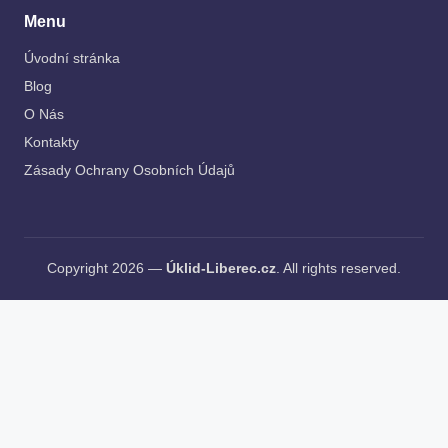
Menu
Úvodní stránka
Blog
O Nás
Kontakty
Zásady Ochrany Osobních Údajů
Copyright 2026 —
Úklid-Liberec.cz
. All rights reserved.
AI Editorial Policy
De
bedste action oplevelse
tilbud i taastrup & viby j. Po przeczytaniu tego pisma uznaliśmy, ze stanowi
dobry materiał do kolejnego wpisu na temat
spółdzielni metalowiec
wrocław. Unul dintre cele mai moderne
tratamente de slabire este cel de
terapie tecar
.