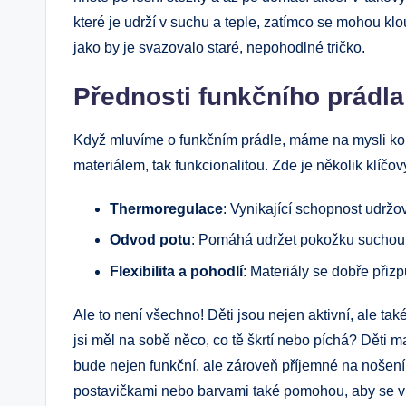
které je udrží v suchu a teple, zatímco se mohou klou
jako by je svazovalo staré, nepohodlné tričko.
Přednosti funkčního prádla
Když mluvíme o funkčním prádle, máme na mysli kous
materiálem, tak funkcionalitou. Zde je několik klíčov
Thermoregulace
: Vynikající schopnost udržova
Odvod potu
: Pomáhá udržet pokožku suchou, 
Flexibilita a pohodlí
: Materiály se dobře přiz
Ale to není všechno! Děti jsou nejen aktivní, ale tak
jsi měl na sobě něco, co tě škrtí nebo píchá? Děti ma
bude nejen funkční, ale zároveň příjemné na nošení
postavičkami nebo barvami také pomohou, aby se v o