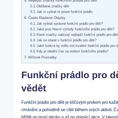
Nejlepší značky funkčního prádla pro děti
Oblíbené značky dětí
Jak si vybrat to pravé funkční prádlo
Často Kladené Otázky
Jak vybrat správné funkční prádlo pro děti?
Jaké jsou hlavní výhody funkčního prádla pro děti?
Které značky nabízejí nejlepší funkční prádlo pro dět
Jak se starat o funkční prádlo pro děti?
Jaké funkce by mělo mít kvalitní funkční prádlo pro d
Kdy je ideální čas na nošení funkčního prádla?
Klíčové Poznatky
Funkční prádlo pro dě
vědět
Funkční prádlo pro děti je klíčovým prvkem pro každéh
chráněni a pohodlně se cítili během svých aktivit. Ča
hřiště po lesní stezky a až po domácí akce. V takový