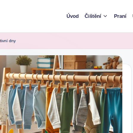
Úvod
Čištění
Praní
tivní dny