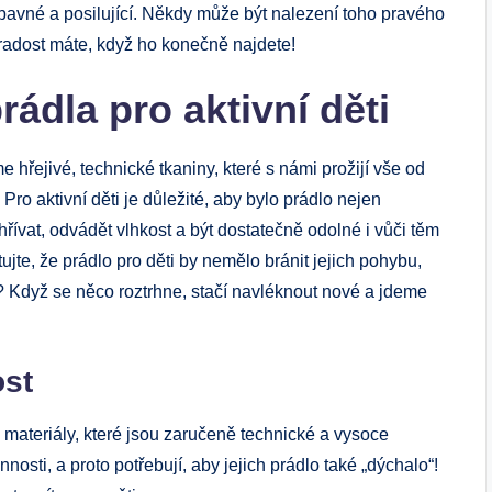
ábavné a posilující. Někdy může být nalezení toho pravého
í radost máte, když ho konečně najdete!
rádla pro aktivní děti
 hřejivé, technické tkaniny, které s námi prožijí vše od
Pro aktivní děti je důležité, aby bylo prádlo nejen
řívat, odvádět vlhkost a být dostatečně odolné i vůči těm
e, že prádlo pro děti by nemělo bránit jejich pohybu,
? Když se něco roztrhne, stačí navléknout nové a jdeme
ost
ateriály, které jsou zaručeně technické a vysoce
nosti, a proto potřebují, aby jejich prádlo také „dýchalo“!