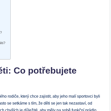
i?
ěti?
ti: Co potřebujete
o rodiče, který chce zajistit, aby jeho malí sportovci byli
sto se setkáme s tím, že děti se jen tak nezastaví, od
ch chvílích je důležité, aby měly na sobě funkční prádlo,