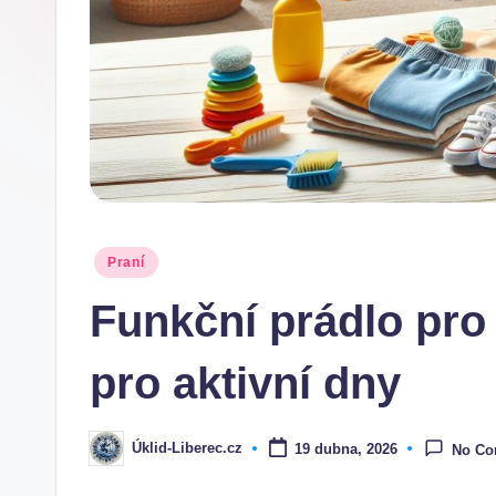
Posted
Praní
in
Funkční prádlo pro 
pro aktivní dny
Úklid-Liberec.cz
19 dubna, 2026
No C
Posted
by