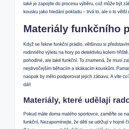
také je zapojíte do procesu výběru, což může být z
kousku jako hledání pokladu – trvá to, ale o to větš
Materiály funkčního p
Když se řekne funkční prádlo, většinou si představíme
rodinného výletu na hory po detektivku kolem hřiště. 
pohodlné, ale také funkční. To znamená, že musí zah
nejdivočejším běhacím a skákacím kouskům. Pamatujt
naopak by mělo podporovat jejich zábavu. A víte co
dál!
Materiály, které udělají rad
Pokud máte doma malého sportovce, zaměřte se na m
funkční. Nezapomínejte, že dětí se udržují v hojné čin