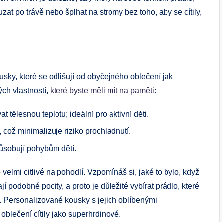
zat po trávě nebo šplhat na stromy bez toho, aby se cítily,
ky, které se odlišují od obyčejného oblečení jak
ých vlastností,
které byste měli mít na paměti
:
t tělesnou teplotu; ideální pro aktivní děti.
což minimalizuje riziko prochladnutí.
působují pohybům dětí.
é velmi citlivé na pohodlí. Vzpomínáš si, jaké to bylo, když
jí podobné pocity, a proto je důležité vybírat prádlo, které
. Personalizované kousky s jejich oblíbenými
blečení cítily jako superhrdinové.