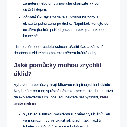
zametení nebo umytí povrchů okamžitě vytvoří
čistější dojem.
Zónové úklidy
: Rozdělte si prostor na zóny a
uklízejte jednu zónu po druhé. Například, věnujte se
nejdříve jídelně, poté obývacímu pokoji a nakonec
koupelně.
Tímto způsobem budete schopni ušetřit čas a zároveň
dosáhnout viditelného pokroku během krátké doby.
Jaké pomůcky mohou zrychlit
úklid?
Vybavení a pomůcky hrají klíčovou roli při urychlení úklidu.
Když máte po ruce správné nástroje, proces úklidu se stává
daleko efektivnějším. Zde jsou některé nezbytnosti,
které
byste měli mít
:
Vysavač s funkcí mokrého/suchého vysávání
: Ten
vám umožní rychle uklidit jak prach, tak i rozlití
tekutin, což šetří čas na následný úklid.