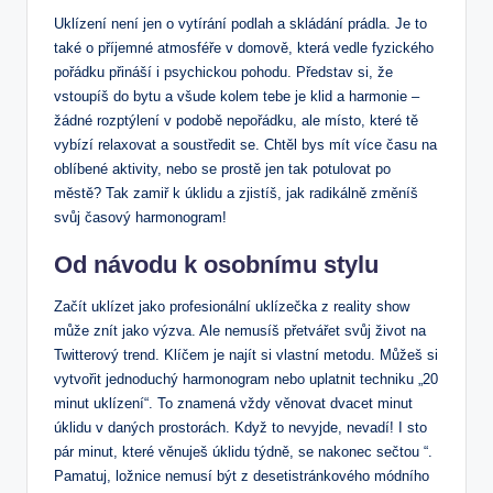
Uklízení není jen o vytírání podlah a skládání prádla. Je to
také o příjemné atmosféře v domově, která vedle fyzického
pořádku přináší i psychickou pohodu. Představ si, že
vstoupíš do bytu a všude kolem tebe je klid a harmonie –
žádné rozptýlení v podobě nepořádku, ale místo, které tě
vybízí relaxovat a soustředit se. Chtěl bys mít více času na
oblíbené aktivity, nebo se prostě jen tak potulovat po
městě? Tak zamiř k úklidu a zjistíš, jak radikálně změníš
svůj časový harmonogram!
Od návodu k osobnímu stylu
Začít uklízet jako profesionální uklízečka z reality show
může znít jako výzva. Ale nemusíš přetvářet svůj život na
Twitterový trend. Klíčem je najít si vlastní metodu. Můžeš si
vytvořit jednoduchý harmonogram nebo uplatnit techniku „20
minut uklízení“. To znamená vždy věnovat dvacet minut
úklidu v daných prostorách. Když to nevyjde, nevadí! I sto
pár minut, které věnuješ úklidu týdně, se nakonec sečtou “.
Pamatuj, ložnice nemusí být z desetistránkového módního