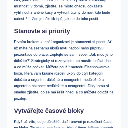
místnosti v domě, zjistíte, že místo chaosu dokážete
vytrhnout zraněné kusy a vytvořit útulný domov, kde bude
radost žít. Zde je několik tipů, jak se do toho pustit.
Stanovte si priority
Prvním krokem k lepší organizaci je stanovení si priorit. Ať
už máte na seznamu úkolů mytí nádobí nebo přípravu
prezentace do práce, zeptejte se sami sebe: „Jak moc je to
důležité?“ Strategicky si rozmyslete, co musíte udělat dnes
a co může počkat. Můžete použít metodu Eisenhowerova
boxu, která vám krásně rozdělí úkoly do čtyř kategorií:
důležité a urgentní, důležité a neurgentní, nedůležité a
urgentní a nakonec nedůležité a neurgentní. Díky tomu si
snadno zjistíte, co se má řešit hned, a co můžete odložit na
později.
Vytvářejte časové bloky
Když už víte, co je důležité, další úroveň je rozdělení času
na bloky. Zkuste si naplánovat „bloky“ času, během kterých