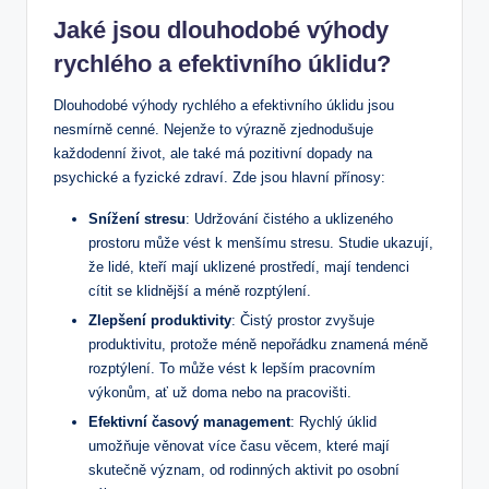
Jaké jsou dlouhodobé výhody
rychlého a efektivního úklidu?
Dlouhodobé výhody rychlého a efektivního úklidu jsou
nesmírně cenné. Nejenže to výrazně zjednodušuje
každodenní život, ale také má pozitivní dopady na
psychické a fyzické zdraví. Zde jsou hlavní přínosy:
Snížení stresu
: Udržování čistého a uklizeného
prostoru může vést k menšímu stresu. Studie ukazují,
že lidé, kteří mají uklizené prostředí, mají tendenci
cítit se klidnější a méně rozptýlení.
Zlepšení produktivity
: Čistý prostor zvyšuje
produktivitu, protože méně nepořádku znamená méně
rozptýlení. To může vést k lepším pracovním
výkonům, ať už doma nebo na pracovišti.
Efektivní časový management
: Rychlý úklid
umožňuje věnovat více času věcem, které mají
skutečně význam, od rodinných aktivit po osobní