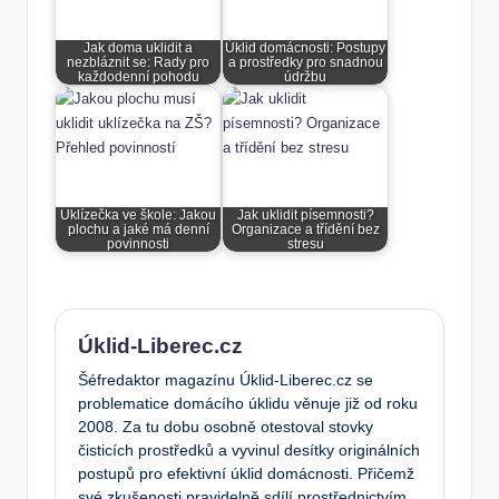
Jak doma uklidit a
Úklid domácnosti: Postupy
nezbláznit se: Rady pro
a prostředky pro snadnou
každodenní pohodu
údržbu
Uklízečka ve škole: Jakou
Jak uklidit písemnosti?
plochu a jaké má denní
Organizace a třídění bez
povinnosti
stresu
Úklid-Liberec.cz
Šéfredaktor magazínu Úklid-Liberec.cz se
problematice domácího úklidu věnuje již od roku
2008. Za tu dobu osobně otestoval stovky
čisticích prostředků a vyvinul desítky originálních
postupů pro efektivní úklid domácnosti. Přičemž
své zkušenosti pravidelně sdílí prostřednictvím