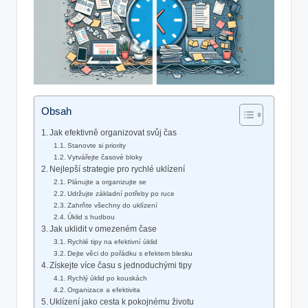
Obsah
Jak efektivně organizovat svůj čas
Stanovte si priority
Vytvářejte časové bloky
Nejlepší strategie pro rychlé uklízení
Plánujte a organizujte se
Udržujte základní potřeby po ruce
Zahrňte všechny do uklízení
Úklid s hudbou
Jak uklidit v omezeném čase
Rychlé tipy na efektivní úklid
Dejte věci do pořádku s efektem blesku
Získejte více času s jednoduchými tipy
Rychlý úklid po kouskách
Organizace a efektivita
Uklízení jako cesta k pokojnému životu