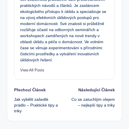
praktických návodů a článků. Je zastáncem
ekologického přístupu k úklidu a specializuje se
na vývoj efektivních úklidových postupů pro
moderní domácnosti. Své znalosti si průběžně
rozšiřuje účastí na odborných seminářích a
workshopech zaměřených na nové trendy v
oblasti úklidu a péče o domácnost. Ve volném
čase se věnuje experimentování s přírodními
čisticími prostředky a vytváření inovativních
úklidových řešení.
View All Posts
Post
Přechozí Článek
Následující Článek
Jak vybělit zašedlé
Co se zatuchlým olejem
navigation
prádlo – Praktické tipy a
– nejlepší tipy a triky
triky