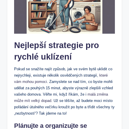
Nejlepší strategie pro
rychlé uklízení
Pokud se snažíte najít způsob, jak ve svém bytě uklidit co
nejrychleji, existuje několik osvědčených strategií,
které
vám mohou pomoci
. Zamyslete se nad tím, co byste mohli
udělat za pouhých 15 minut, abyste výrazně zlepšili vzhled
vašeho domova. Věřte mi, když říkám, že i
malá změna
může mít velký dopad
. Už se těšíte, až budete moci místo
pořádání útulného večírku kroužit po byte a třídit všechny ty
„nezbytnosti“? Tak jdeme na to!
Plánujte a organizujte se