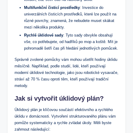
Multifunkční čisticí prostředky
: Investice do
univerzálních čisticích prostředků, které lze použít na
různé povrchy, znamená, že nebudete muset skákat
mezi několika produkty.
Rychlé úklidové sady
: Tyto sady obvykle obsahují
vše, co potřebujete, od hadříků po mop a koště. Mít je
pohromadě šetří čas při hledání jednotlivých pomůcek.
Správně zvolené pomůcky vám mohou ušetřit hodiny úklidu
měsíčně. Například, podle studií, lidé, kteří používají
moderní úklidové technologie, jako jsou robotické vysavače,
stráví až 70 % času oproti těm, kteří používají tradiční
metody.
Jak si vytvořit úklidový plán?
Úklidový plán je klíčovou součástí efektivního a rychlého
úklidu v domácnosti. Vytvoření strukturovaného plánu vám
pomůže systematicky a rychle zvládat úkoly. Měli byste
zahrnout následující: