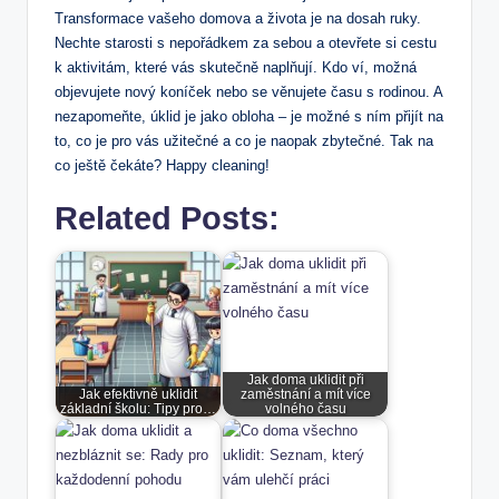
Transformace vašeho domova a života je na dosah ruky.
Nechte starosti s nepořádkem za sebou a otevřete si cestu
k aktivitám, které vás skutečně naplňují. Kdo ví, možná
objevujete nový koníček nebo se věnujete času s rodinou. A
nezapomeňte, úklid je jako obloha – je možné s ním přijít na
to, co je pro vás užitečné a co je naopak zbytečné. Tak na
co ještě čekáte? Happy cleaning!
Related Posts:
Jak doma uklidit při
Jak efektivně uklidit
zaměstnání a mít více
základní školu: Tipy pro…
volného času