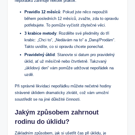
nepořádku zahrnuje několik praktik:
Pravidlo 12 měsíců
: Pokud jste něco nepoužili
během posledních 12 měsíců, zvažte, zda to opravdu
potřebujete. To pomůže vyčistit zbytečné věci.
3 krabice metody
: Rozdělte své předměty do tří
krabic: „Chci to“, „Nedávám na to“ a „Daruj/Prodám“.
Takto uvidíte, co si opravdu chcete ponechat.
Pravidelný úklid
: Stanovte si datum pro pravidelný
úklid, ať už měsíčně nebo čtvrtletně. Takzvaný
„úklidový den“ vám pomůže udržovat nepořádek na
uzdě.
Při správné likvidaci nepořádku můžete nečetné hodiny
strávené úklidem dramaticky zkrátit, což vám umožní
soustředit se na jiné důležité činnosti.
Jakým způsobem zahrnout
rodinu do úklidu?
Základním způsobem, jak si ušetřit čas při úklidu, je