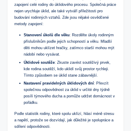
zapojení celé rodiny do úklidového procesu. Společná práce
nejen urychluje úklid, ale také vytváří příležitosti pro
budování rodinných vztahů. Zde jsou nějaké osvědčené
metody zapojení:
Stanovení úkolů dle věku
: Rozdělte úkoly rodinným
příslušníkům podle jejich schopností a věku. Mladší
děti mohou uklízet hračky, zatímco starší mohou mýt
nádobí nebo vysávat.
Úklidové soutěže
: Zkuste zavést soutěživý prvek,
kde rodina soutěží, kdo uklidí svůj prostor rychleji.
Tímto způsobem se úklid stane zábavnější.
Nastavení pravidelných úklidových dní
: Převzít
společnou odpovědnost za úklid v určité dny týdně
posílí týmového ducha a pomůže udržet domácnost v
pořádku.
Podle statistik rodiny, které spolu uklízí, hlásí méně stresu
a napětí, protože se dozvídají, jak důležité je spolupráce a
sdílení odpovědnosti.