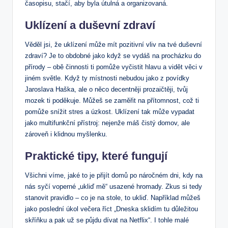
časopisu, stačí, aby byla útulná a organizovaná.
Uklízení a duševní zdraví
Věděl jsi, že uklízení může mít pozitivní vliv na tvé duševní
zdraví? Je to obdobné jako když se vydáš na procházku do
přírody – obě činnosti ti pomůže vyčistit hlavu a vidět věci v
jiném světle. Když ty místnosti nebudou jako z povídky
Jaroslava Haška, ale o něco decentněji prozaičtěji, tvůj
mozek ti poděkuje. Můžeš se zaměřit na přítomnost, což ti
pomůže snížit stres a úzkost. Uklízení tak může vypadat
jako multifunkční přístroj: nejenže máš čistý domov, ale
zároveň i klidnou myšlenku.
Praktické tipy, které fungují
Všichni víme, jaké to je přijít domů po náročném dni, kdy na
nás syčí voperné „ukliď mě“ usazené hromady. Zkus si tedy
stanovit pravidlo – co je na stole, to ukliď. Například můžeš
jako poslední úkol večera říct „Dneska sklidím tu důležitou
skříňku a pak už se půjdu dívat na Netflix“. I tohle malé