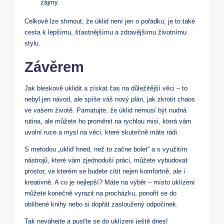
zájmy.
Celkově lze shrnout, že úklid není jen o pořádku; je to také
cesta k lepšímu, šťastnějšímu a zdravějšímu životnímu
stylu.
Závěrem
Jak bleskově uklidit a získat čas na důležitější věci – to
nebyl jen návod, ale spíše váš nový plán, jak zkrotit chaos
ve vašem životě. Pamatujte, že úklid nemusí být nudná
rutina, ale můžete ho proměnit na rychlou misi, která vám
uvolní ruce a mysl na věci, které skutečně máte rádi.
S metodou „ukliď hned, než to začne bolet“ a s využitím
nástrojů, které vám zjednoduší práci, můžete vybudovat
prostor, ve kterém se budete cítit nejen komfortně, ale i
kreativně. A co je nejlepší? Máte na výběr – místo uklízení
můžete konečně vyrazit na procházku, ponořit se do
oblíbené knihy nebo si dopřát zasloužený odpočinek.
Tak neváhejte a pusťte se do uklízení ještě dnes!