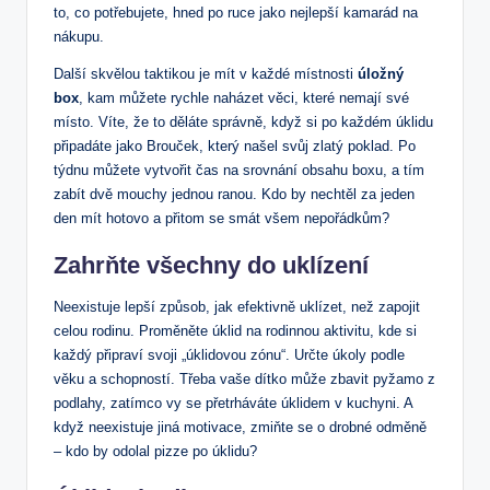
to, co potřebujete, hned po ruce jako nejlepší kamarád na
nákupu.
Další skvělou taktikou je mít v každé místnosti
úložný
box
, kam můžete rychle naházet věci, které nemají své
místo. Víte, že to děláte správně, když si po každém úklidu
připadáte jako Brouček, který našel svůj zlatý poklad. Po
týdnu můžete vytvořit čas na srovnání obsahu boxu, a tím
zabít dvě mouchy jednou ranou. Kdo by nechtěl za jeden
den mít hotovo a přitom se smát všem nepořádkům?
Zahrňte všechny do uklízení
Neexistuje lepší způsob, jak efektivně uklízet, než zapojit
celou rodinu. Proměněte úklid na rodinnou aktivitu, kde si
každý připraví svoji „úklidovou zónu“. Určte úkoly podle
věku a schopností. Třeba vaše dítko může zbavit pyžamo z
podlahy, zatímco vy se přetrháváte úklidem v kuchyni. A
když neexistuje jiná motivace, zmiňte se o drobné odměně
– kdo by odolal pizze po úklidu?