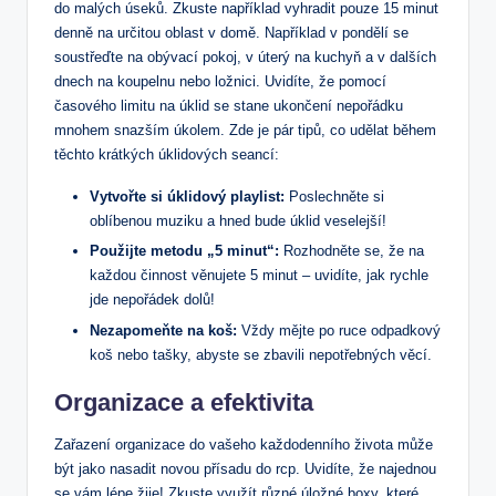
do malých úseků. Zkuste například vyhradit pouze 15 minut
denně na určitou oblast v domě. Například v pondělí se
soustřeďte na obývací pokoj, v úterý na kuchyň a v dalších
dnech na koupelnu nebo ložnici. Uvidíte, že pomocí
časového limitu na úklid se stane ukončení nepořádku
mnohem snazším úkolem. Zde je pár tipů, co udělat během
těchto krátkých úklidových seancí:
Vytvořte si úklidový playlist:
Poslechněte si
oblíbenou muziku a hned bude úklid veselejší!
Použijte metodu „5 minut“:
Rozhodněte se, že na
každou činnost věnujete 5 minut – uvidíte, jak rychle
jde nepořádek dolů!
Nezapomeňte na koš:
Vždy mějte po ruce odpadkový
koš nebo tašky, abyste se zbavili nepotřebných věcí.
Organizace a efektivita
Zařazení organizace do vašeho každodenního života může
být jako nasadit novou přísadu do rcp. Uvidíte, že najednou
se vám lépe žije! Zkuste využít různé úložné boxy, které