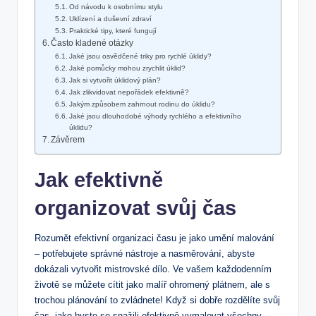
Od návodu k osobnímu stylu
Uklízení a duševní zdraví
Praktické tipy, které fungují
Často kladené otázky
Jaké jsou osvědčené triky pro rychlé úklidy?
Jaké pomůcky mohou zrychlit úklid?
Jak si vytvořit úklidový plán?
Jak zlikvidovat nepořádek efektivně?
Jakým způsobem zahrnout rodinu do úklidu?
Jaké jsou dlouhodobé výhody rychlého a efektivního
úklidu?
Závěrem
Jak efektivně
organizovat svůj čas
Rozumět efektivní organizaci času je jako umění malování
– potřebujete správné nástroje a nasměrování, abyste
dokázali vytvořit mistrovské dílo. Ve vašem každodenním
životě se můžete cítit jako malíř ohromený plátnem, ale s
trochou plánování to zvládnete! Když si dobře rozdělíte svůj
čas, jako byste se snažili efektivně vymalovat všechny