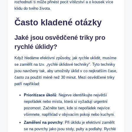
rozhodnutí ti může přinést pocit vítězství a o kousek více
klidu do tvého života.
Často kladené otázky
Jaké jsou osvědčené triky pro
rychlé úklidy?
Když hledáme efektivní způsoby, jak rychle uklidit, musíme
se zaměřit na tzv. „rychlé úklidové techniky“. Tyto techniky
jsou navrženy tak, aby umožnily úklid v co nejkratším čase,
často za použití méně než 30 minut. Mezi osvědčené triky
patří například:
Prioritizace úkolů
: Nejprve identifikujte největší
nepořádek nebo místa, která si vyžadují urgentní
pozornost. Začněte tam, kde si nepořádek nejvíce
všimnete, například v obývacím pokoji nebo kuchyni.
Zaměření na povrchy
: Při úklidu je efektivní zaměřit
se na povrchy jako jsou stoly, pulty a podlahy. Rychlé