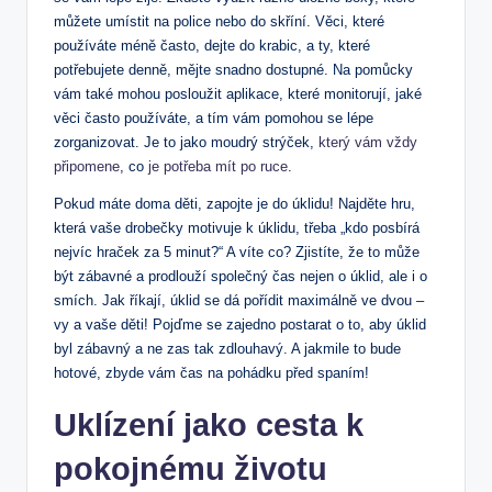
můžete umístit na police nebo do skříní. Věci, které
používáte méně často, dejte do krabic, a ty, které
potřebujete denně, mějte snadno dostupné. Na pomůcky
vám také mohou posloužit aplikace, které monitorují, jaké
věci často používáte, a tím vám pomohou se lépe
zorganizovat. Je to jako moudrý strýček,
který vám vždy
připomene
, co
je potřeba mít po ruce
.
Pokud máte doma děti, zapojte je do úklidu! Najděte hru,
která vaše drobečky motivuje k úklidu, třeba „kdo posbírá
nejvíc hraček za 5 minut?“ A víte co? Zjistíte, že to může
být zábavné a prodlouží společný čas nejen o úklid, ale i o
smích. Jak říkají, úklid se dá pořídit maximálně ve dvou –
vy a vaše děti! Pojďme se zajedno postarat o to, aby úklid
byl zábavný a ne zas tak zdlouhavý. A jakmile to bude
hotové, zbyde vám čas na pohádku před spaním!
Uklízení jako cesta k
pokojnému životu