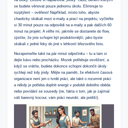
se budete věnovat pouze jednomu úkolu. Eliminuje to
rozptýlení – ověřeno! Například, místo toho, abyste
chaoticky skákali mezi e-maily a prací na projektu, vyčleňte
si 30 minut pouze na odpovědi na e-maily a pak dalších 60
minut na projekt. A věřte mi, jakmile se dostanete do flow,
zjistíte, že jste schopni být produktivnější; jako byste
skákali z jedné řeky do jiné s lehkostí březového listu.
Nezapomeňte také na pár minut odpočinku – tu a tam si
dejte kávu nebo procházku. Mozek potřebuje osvěžení, a
když se vrátíte, budete dokonce schopni dokončit úkoly
rychleji než kdy jindy. Mějte na paměti, že efektivní časová
organizace není jen o tvrdé práci, ale také o rozumné práci
a někdy je potřeba doplnit energii v podobě dobrého oběda
nebo povídání se sousedy (ne, fakta o tom, jak je zajímal
váš barevný kocour, vám práci neurobí, ale potěší).