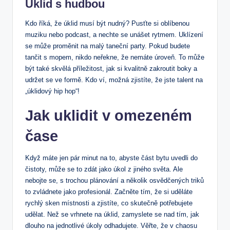
Úklid s hudbou
Kdo říká, že úklid musí být nudný? Pusťte si oblíbenou
muziku nebo podcast, a nechte se unášet rytmem. Uklízení
se může proměnit na malý taneční party. Pokud budete
tančit s mopem, nikdo neřekne, že nemáte úroveň. To může
být také skvělá příležitost, jak si kvalitně zakroutit boky a
udržet se ve formě. Kdo ví, možná zjistíte, že jste talent na
„úklidový hip hop“!
Jak uklidit v omezeném
čase
Když máte jen pár minut na to, abyste část bytu uvedli do
čistoty, může se to zdát jako úkol z jiného světa. Ale
nebojte se, s trochou plánování a několik osvědčených triků
to zvládnete jako profesionál. Začněte tím, že si uděláte
rychlý sken místnosti a zjistíte, co skutečně potřebujete
udělat. Než se vrhnete na úklid, zamyslete se nad tím, jak
dlouho na jednotlivé úkoly odhadujete. Věřte, že v chaosu