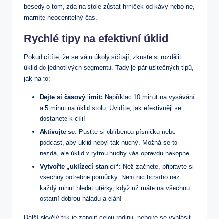
besedy o tom, zda na stole zůstat hrníček od kávy nebo ne,
marníte neocenitelný čas.
Rychlé tipy na efektivní úklid
Pokud cítíte, že se vám úkoly sčítají, zkuste si rozdělit
úklid do jednotlivých segmentů. Tady je pár užitečných tipů,
jak na to:
Dejte si časový limit:
Například 10 minut na vysávání
a 5 minut na úklid stolu. Uvidíte, jak efektivněji se
dostanete k cíli!
Aktivujte se:
Pusťte si oblíbenou písničku nebo
podcast, aby úklid nebyl tak nudný. Možná se to
nezdá, ale úklid v rytmu hudby vás opravdu nakopne.
Vytvořte „uklízecí stanici“:
Než začnete, připravte si
všechny potřebné pomůcky. Není nic horšího než
každý minut hledat utěrky, když už máte na všechnu
ostatní dobrou náladu a elán!
Další skvělý trik je zapojit celou rodinu, nebojte se vyhlásit