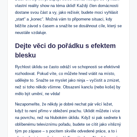
vlastní reality show na téma úklid! Každý člen domácnosti
dostane svou část a vy, jako režisér, budete moci vyhlásit
„start“ a „konec“. Možná vám to připomene situaci, kdy
běžíte závod s časem a snažíte se dosáhnout cíle, který se
neustále vzdaluje.
Dejte věci do pořádku s efektem
blesku
Rychlost úklidu se často odráží ve schopnosti se efektivně
rozhodovat. Pokud víte, co můžete hned vrátit na místo,
udělejte to. Snažte se myslet jako ninja – vyčistit a zmizet,
než si toho někdo všimne. Obsazení kanclu (nebo koše) by
mělo být umění, ne věda!
Nezapomeňte, že někdy je dobré nechat pár věcí ležet,
když to není přímo v obležení prachu. Uklidit můžete i více
na povrchu, než na hlubokém úklidu. Když si pak sednete k
oblíbenému televiznímu pořadu, budete se cítit jako vítězný
tým po zápase – s pocitem skvěle odvedené práce, a to i