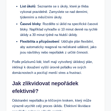
List úkolů
: Seznamte se s úkoly, které je třeba
vykonat pravidelně. Zamyslete se nad denními,
týdenními a měsíčními úkoly.
Časové bloky
: Rozdělte si úklid na specifické časové
bloky. Například vyhraďte si 10 minut denně na rychlé
úklidy a 30 minut týdně na hlubší úklidy.
Flexibilita a přizpůsobení
: Udržujte plán flexibilní,
aby automaticky reagoval na nečekané události, jako
jsou návštěvy nebo nepořádek z určité činnosti.
Podle průzkumů lidé, kteří mají vytvořený úklidový plán,
inklinují k dosažení vyšší úrovně pořádku ve svých
domácnostech a pociťují menší stres a frustraci.
Jak zlikvidovat nepořádek
efektivně?
Odstranění nepořádku je klíčovým krokem, který může
výrazně urychlit celý proces úklidu. Efektivní likvidace