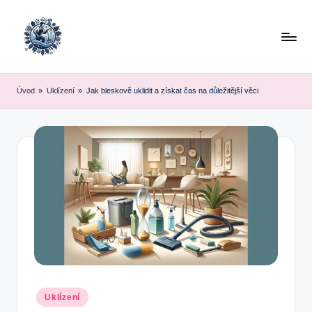
Skip
to
content
Úvod
»
Uklízení
»
Jak bleskově uklidit a získat čas na důležitější věci
Posted
Uklízení
in