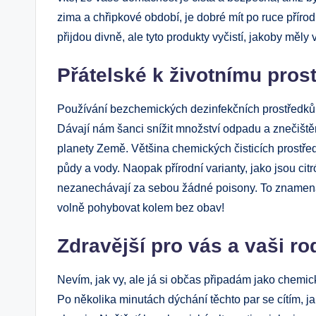
zima a chřipkové období, je dobré mít po ruce přír
přijdou divně, ale tyto produkty vyčistí, jakoby měly
Přátelské k životnímu prost
Používání bezchemických dezinfekčních prostředků j
Dávají nám šanci snížit množství odpadu a znečiště
planety Země. Většina chemických čisticích prostře
půdy a vody. Naopak přírodní varianty, jako jsou cit
nezanechávají za sebou žádné poisony. To znamená,
volně pohybovat kolem bez obav!
Zdravější pro vás a vaši ro
Nevím, jak vy, ale já si občas připadám jako chemick
Po několika minutách dýchání těchto par se cítím, ja