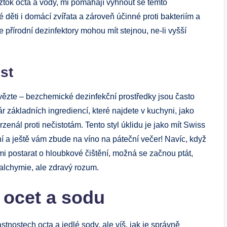
oztok octa a vody, mi pomáhají vyhnout se těmto
děti i domácí zvířata a zároveň účinné proti bakteriím a
e přírodní dezinfektory mohou mít stejnou, ne-li vyšší
st
e vězte – bezchemické dezinfekční prostředky jsou často
pár základních ingrediencí, které najdete v kuchyni, jako
rzenál proti nečistotám. Tento styl úklidu je jako mít Swiss
vní a ještě vám zbude na víno na páteční večer! Navíc, když
mi postarat o hloubkové čištění, možná se začnou ptát,
á alchymie, ale zdravý rozum.
 ocet a sodu
tnostech octa a jedlé sody, ale víš, jak je správně