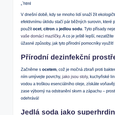
„`html
V dnešní době, kdy se mnoho lidí snaží žít ekologičtě
efektivnímu úklidu stačí pár běžných surovin, kte
použít
ocet
,
citron
a
jedlou sodu
. Tyto přísady nej
vaše domácí mazlíčky
. A co je ještě lepší, nezatíží
úžasné způsoby, jak tyto přírodní pomocníky využít!
Přírodní dezinfekční prost
Začněme s
ocetem
, což je močná zbraň proti bakte
ním umývejte povrchy,
jako jsou stoly
, kuchyňské lin
vodou a troškou esenciálního oleje, získáte voňavějš
zase výborný na odstranění skvrn a zápachu – prostě
odehrává!
Jedlá soda jako superhrdi