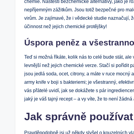
chemie. Naštěstí bezchemické alternativy, jako je r
nepříjemným zážitkům. Jsou totiž bezpečné pro malé 
virům. Je zajímavé, že i vědecké studie naznačují, ž
účinnost než jejich chemické protějšky!
Úspora peněz a všestranno
Teď si možná říkáte, kolik nás to celé bude stát, al
levnější než jejich chemické verze. Stačí si pořídit 
jsou jedlá soda, ocet, citrony, a máte v ruce mocný a
army knife v boji s bakteriemi; je všestranný, efekti
vás přátelé uvidí, jak se dokážete s pár ingredience
jaký je váš tajný recept – a vy víte, že to není žádn
Jak správně používat
Pravděpodobně jsi už někdy slyšel o kouzelných vlas