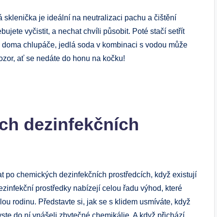
á sklenička je ideální na neutralizaci pachu a čištění
ujete vyčistit, a nechat chvíli působit. Poté stačí setřít
e doma chlupáče, jedlá soda v kombinaci s vodou může
pozor, ať se nedáte do honu na kočku!
h dezinfekčních
t po chemických dezinfekčních prostředcích, když existují
ezinfekční prostředky nabízejí celou řadu výhod, které
lou rodinu. Představte si, jak se s klidem usmíváte, když
ste do ní vnášeli zbytečné chemikálie. A když přichází