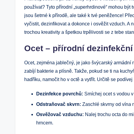
používat? Tyto přírodní „superhrdinové“ mohou být 
jsou šetrné k přírodě, ale také k tvé peněžence! Př
vyčistit, dezinfikovat a dokonce i osvěžit vzduch. A
trochou kreativity a špetkou trpělivosti se z tebe s
Ocet – přírodní dezinfekčn
Ocet, zejména jablečný, je jako švýcarský armádní 
zabíjí bakterie a plísně. Takže, pokud se ti na kuchy
hadříku, namočit ho v octě a vytřít. Určitě se podívej n
Dezinfekce povrchů:
Smíchej ocet s vodou v 
Odstraňovač skvrn:
Zaschlé skvrny od vína n
Osvěžovač vzduchu:
Nalej trochu octa do mi
hrncem.