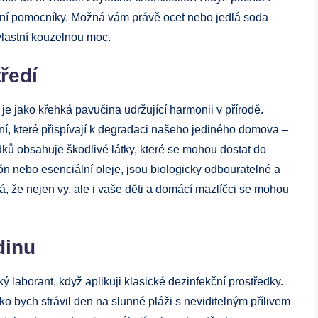
odní pomocníky. Možná vám právě ocet nebo jedlá soda
 vlastní kouzelnou moc.
ředí
e jako křehká pavučina udržující harmonii v přírodě.
ní, které přispívají k degradaci našeho jediného domova –
dků obsahuje škodlivé látky, které se mohou dostat do
rón nebo esenciální oleje, jsou biologicky odbouratelné a
 že nejen vy, ale i vaše děti a domácí mazlíčci se mohou
dinu
ý laborant, když aplikuji klasické dezinfekční prostředky.
ko bych strávil den na slunné pláži s neviditelným přílivem