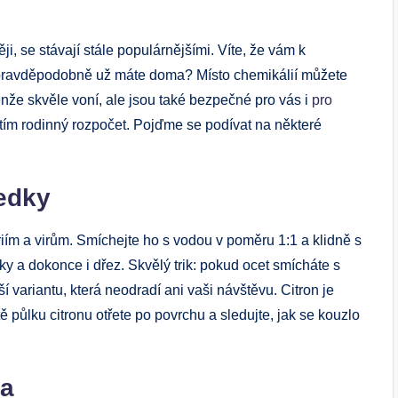
ji, se stávají stále populárnějšími. Víte, že vám k
ré pravděpodobně už máte doma? Místo chemikálií můžete
enže skvěle voní, ale jsou také bezpečné pro vás i
pro
te tím rodinný rozpočet. Pojďme se podívat na některé
ředky
riím a virům. Smíchejte ho s vodou v poměru 1:1 a klidně s
ky a dokonce i dřez. Skvělý trik: pokud ocet smícháte s
í variantu, která neodradí ani vaši návštěvu. Citron je
 půlku citronu otřete po povrchu a sledujte, jak se kouzlo
na