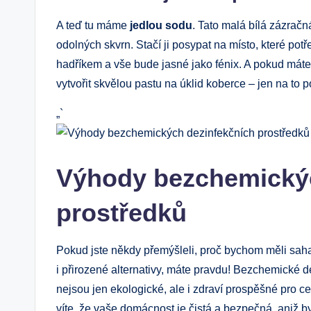
A teď tu máme
jedlou sodu
. Tato malá bílá zázračn
odolných skvrn. Stačí ji posypat na místo, které potřeb
hadříkem a vše bude jasné jako fénix. A pokud mát
vytvořit skvělou pastu na úklid koberce – jen na to 
„`
Výhody bezchemickýc
prostředků
Pokud jste někdy přemýšleli, proč bychom měli saha
i přirozené alternativy, máte pravdu! Bezchemické d
nejsou jen ekologické, ale i zdraví prospěšné pro ce
víte, že vaše domácnost je čistá a bezpečná, aniž by