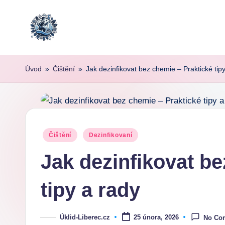
Skip
to
content
Úvod
»
Čištění
»
Jak dezinfikovat bez chemie – Praktické tip
Posted
Čištění
Dezinfikovaní
in
Jak dezinfikovat be
tipy a rady
Úklid-Liberec.cz
25 února, 2026
No Co
Posted