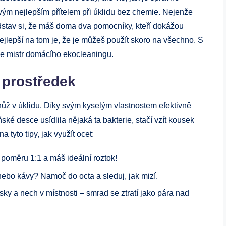
tvým nejlepším přítelem při úklidu bez chemie. Nejenže
edstav si, že máš doma dva pomocníky, kteří dokážou
 nejlepší na tom je, že je můžeš použít skoro na všechno. S
tane mistr domácího ekocleaningu.
í prostředek
nůž v úklidu. Díky svým kyselým vlastnostem efektivně
ňské desce usídlila nějaká ta bakterie, stačí vzít kousek
a tyto tipy, jak využít ocet:
poměru 1:1 a máš ideální roztok!
ebo kávy? Namoč do octa a sleduj, jak mizí.
sky a nech v místnosti – smrad se ztratí jako pára nad