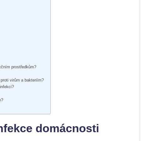
ekčním prostředkům?
proti virům a bakteriím?
infekci?
e?
infekce domácnosti