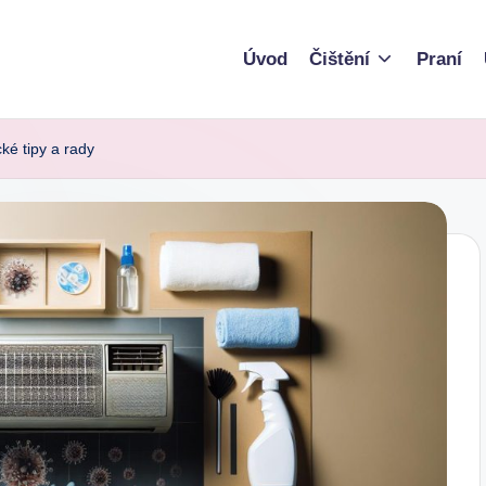
Úvod
Čištění
Praní
cké tipy a rady