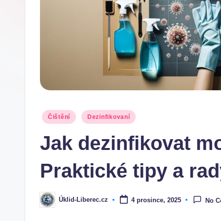
Posted
Čištění
Dezinfikovaní
in
Jak dezinfikovat mo
Praktické tipy a ra
Úklid-Liberec.cz
4 prosince, 2025
No 
Posted
by