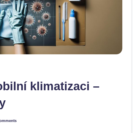
bilní klimatizaci –
dy
Comments