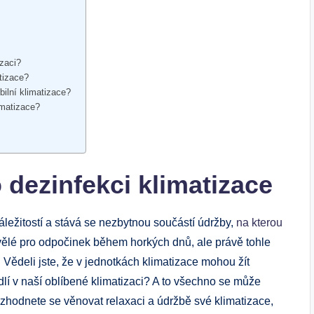
izaci?
tizace?
bilní klimatizace?
imatizace?
?
 dezinfekci klimatizace
áležitostí a stává se nezbytnou součástí údržby,
na kterou
kvělé pro odpočinek během horkých dnů, ale právě tohle
. Vědeli jste, že v jednotkách klimatizace mohou žít
hodlí v naší oblíbené klimatizaci? A to všechno se může
ozhodnete se věnovat relaxaci a údržbě své klimatizace,