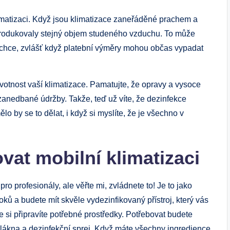
limatizaci. Když jsou klimatizace zaneřáděné prachem a
produkovaly stejný objem studeného vzduchu. To může
nechce, zvlášť když platební výměry mohou občas vypadat
votnost vaší klimatizace. Pamatujte, že opravy a vysoce
zanedbané údržby. Takže, teď už víte, že dezinfekce
lo by se to dělat, i když si myslíte, že je všechno v
vat mobilní klimatizaci
ro profesionály, ale věřte mi, zvládnete to! Je to jako
ků a budete mít skvěle vydezinfikovaný přístroj, který vás
e si připravíte potřebné prostředky. Potřebovat budete
vlákna a dezinfekční sprej. Když máte všechny ingredience