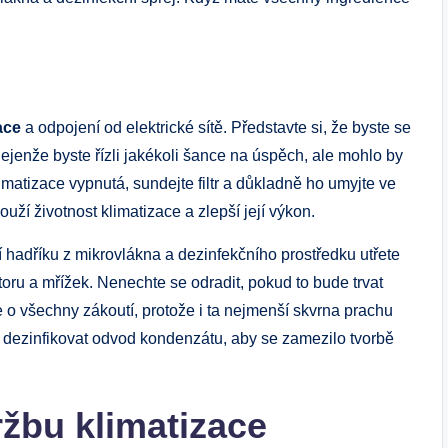
ace
a odpojení od elektrické sítě. Představte si, že byste se
jenže byste řízli jakékoli šance na úspěch, ale mohlo by
limatizace vypnutá, sundejte filtr a důkladně ho umyjte ve
uží životnost klimatizace a zlepší její výkon.
í hadříku z mikrovlákna a dezinfekčního prostředku utřete
toru a mřížek. Nenechte se odradit, pokud to bude trvat
se o všechny zákoutí, protože i ta nejmenší skvrna prachu
ké dezinfikovat odvod kondenzátu, aby se zamezilo tvorbě
ržbu klimatizace