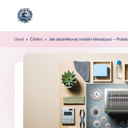
Skip
to
content
Úvod
»
Čištění
»
Jak dezinfikovat mobilní klimatizaci – Prakti