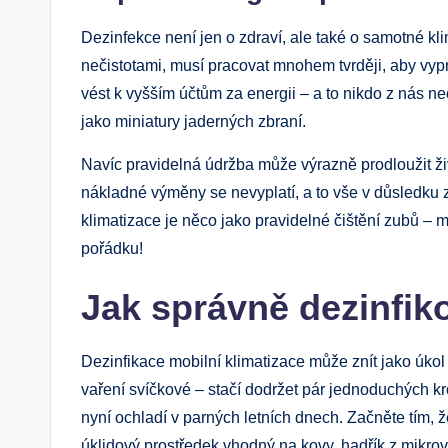
Dezinfekce není jen o zdraví, ale také o samotné k
nečistotami, musí pracovat mnohem tvrději, aby vy
vést k vyšším účtům za energii – a to nikdo z nás 
jako miniatury jaderných zbraní.
Navíc pravidelná údržba může výrazně prodloužit ži
nákladné výměny se nevyplatí, a to vše v důsledku 
klimatizace je něco jako pravidelné čištění zubů – mě
pořádku!
Jak správně dezinfiko
Dezinfikace mobilní klimatizace může znít jako úkol p
vaření svíčkové – stačí dodržet pár jednoduchých kro
nyní ochladí v parných letních dnech. Začněte tím, ž
úklidový prostředek vhodný na kovy, hadřík z mikro