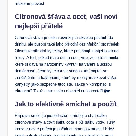
můžeme provést.
Citronová šťáva a ocet, vaši noví
nejlepší přátelé
Citronová šťáva je nielen osvěžující skvělou příchutí do
drinků, ale působí také jako přírodní dezinfekční prostředek.
Obsahuje přírodní kyseliny, které pomáhají zabíjet bakterie
a viry. A teď, pokud máte doma ocet, víte, že je to miminko,
které si dává na narozeniny kývnutí na vaření a údržbu
domácnosti. Jeho kyselost se snadno umí poprat se
znečištěním a bakteriemi, které by mohly maskovat vaše
kanystry jako bezpečné útočiště. Takže v kombinaci s
citronem? To už máte malou chemickou laboratoř! 🧪❤️
Jak to efektivně smíchat a použít
Příprava směsi je jednoduchá: smíchejte čtvrt šálku
citronové šťávy a čtvrt šálku octa s půl šálku vody. Tuhý
kanystr navíc potřebuje pořádnou porci pozornosti! Když
směs nalijete dovnitř, nezapomeňte ho zakrýt víčkem a