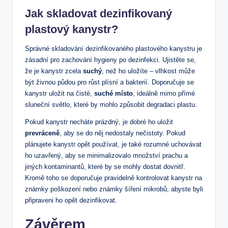
Jak skladovat dezinfikovaný
plastový kanystr?
Správné skladování dezinfikovaného plastového kanystru je
zásadní pro zachování hygieny po dezinfekci. Ujistěte se,
že je kanystr zcela
suchý
, než ho uložíte – vlhkost může
být živnou půdou pro růst plísní a bakterií. Doporučuje se
kanystr uložit na čisté,
suché místo
, ideálně mimo přímé
sluneční světlo, které by mohlo způsobit degradaci plastu.
Pokud kanystr necháte prázdný, je dobré ho uložit
prevráceně
, aby se do něj nedostaly nečistoty. Pokud
plánujete kanystr opět používat, je také rozumné uchovávat
ho uzavřený, aby se minimalizovalo množství prachu a
jiných kontaminantů, které by se mohly dostat dovnitř.
Kromě toho se doporučuje pravidelně kontrolovat kanystr na
známky poškození nebo známky šíření mikrobů, abyste byli
připraveni ho opět dezinfikovat.
Závěrem