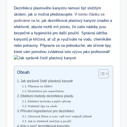
Dezinfekce plastového kanystru nemusí být složitým
úkolem, jak si možná představujete. V
tomto článku se
podíváme na
to, jak dezinfikovat plastový kanystr snadno a
efektivně, abyste mohli mít jistotu, že vaše nádoby jsou
bezpečné a hygienické pro další použití. Správná údržba
kanystrů je klíčová, ať už je využíváte na vodu, chemikálie
nebo potraviny. Připravte se na jednoduché, ale účinné tipy,
které vám pomohou zvládnout tuto výzvu jako profesionál!
Obsah
Jak správně čistiť plastový kanystr
Příprava na čištění
Dezinfekce pro superčistotu
Efektivní metody dezinfekce plastu
Efektivní techniky a jejich výhody
Praktické tipy na závěr
Přírodní ingredience pro dezinfekci
Citronová šťáva a ocet, vaši noví nejlepší přátelé
Jak to efektivně smíchat a použít
Kdy a proč dezinfikovat kanystry