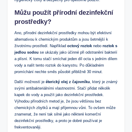
Můžu použít přírodní dezinfekční
prostředky?
Ano, přírodní dezinfekční prostředky mohou být efektivní
alternativou k chemickým produktům a jsou šetrnější k
životnímu prostředí. Například
octový roztok
nebo
roztok s
jedlou sodou
se ukázaly jako účinné při odstranění bakterií
a plísní. K tomu stačí smíchat jeden díl octa s jedním dílem
vody a nalít tento roztok do kanystru. Po důkladném
promíchání nechte směs působit přibližně 30 minut.
Další možností je
éterický olej z čajovníku
, který je známý
svými antibakteriálními vlastnostmi. Stačí přidat několik
kapek do vody a použít jako dezinfekční prostředek.
Výhodou přírodních metod je, že jsou většinou bez
chemických zbytků a mají příjemnou vůni. To ovšem může
znamenat, že není tak silné jako některé komerční
dezinfekční prostředky, a proto je dobré používat je
frekventovaněji.