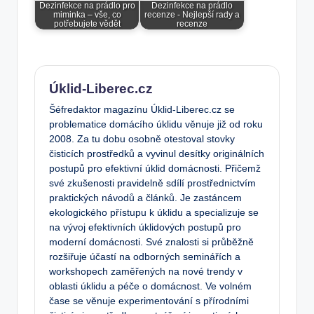
Dezinfekce na prádlo pro
Dezinfekce na prádlo
miminka – vše, co
recenze - Nejlepší rady a
potřebujete vědět
recenze
Úklid-Liberec.cz
Šéfredaktor magazínu Úklid-Liberec.cz se
problematice domácího úklidu věnuje již od roku
2008. Za tu dobu osobně otestoval stovky
čisticích prostředků a vyvinul desítky originálních
postupů pro efektivní úklid domácnosti. Přičemž
své zkušenosti pravidelně sdílí prostřednictvím
praktických návodů a článků. Je zastáncem
ekologického přístupu k úklidu a specializuje se
na vývoj efektivních úklidových postupů pro
moderní domácnosti. Své znalosti si průběžně
rozšiřuje účastí na odborných seminářích a
workshopech zaměřených na nové trendy v
oblasti úklidu a péče o domácnost. Ve volném
čase se věnuje experimentování s přírodními