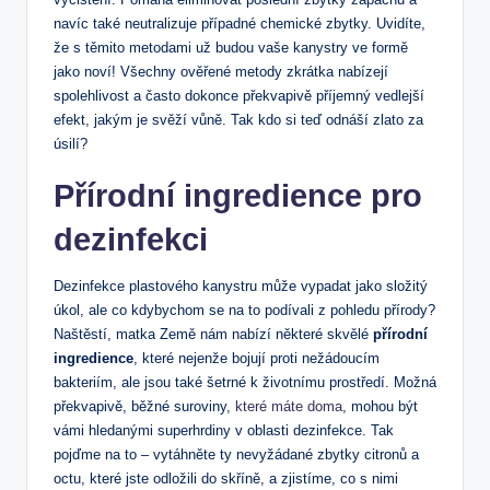
navíc také neutralizuje případné chemické zbytky. Uvidíte,
že s těmito metodami už budou vaše kanystry ve formě
jako noví! Všechny ověřené metody zkrátka nabízejí
spolehlivost a často dokonce překvapivě příjemný vedlejší
efekt, jakým je svěží vůně. Tak kdo si teď odnáší zlato za
úsilí?
Přírodní ingredience pro
dezinfekci
Dezinfekce plastového kanystru může vypadat jako složitý
úkol, ale co kdybychom se na to podívali z pohledu přírody?
Naštěstí, matka Země nám nabízí některé skvělé
přírodní
ingredience
, které nejenže bojují proti nežádoucím
bakteriím, ale jsou také šetrné k životnímu prostředí. Možná
překvapivě, běžné suroviny,
které máte doma
, mohou být
vámi hledanými superhrdiny v oblasti dezinfekce. Tak
pojďme na to – vytáhněte ty nevyžádané zbytky citronů a
octu, které jste odložili do skříně, a zjistíme, co s nimi