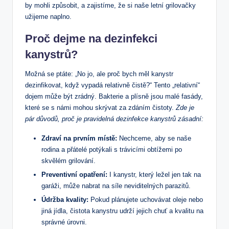
by mohli způsobit, a zajistíme, že si naše letní grilovačky
užijeme naplno.
Proč dejme na dezinfekci
kanystrů?
Možná se ptáte: „No jo, ale proč bych měl kanystr
dezinfikovat, když vypadá relativně čistě?“ Tento „relativní“
dojem může být zrádný. Bakterie a plísně jsou malé fasády,
které se s námi mohou skrývat za zdáním čistoty.
Zde je
pár důvodů, proč je pravidelná dezinfekce kanystrů zásadní:
Zdraví na prvním místě:
Nechceme, aby se naše
rodina a přátelé potýkali s trávicími obtížemi po
skvělém grilování.
Preventivní opatření:
I kanystr, který ležel jen tak na
garáži, může nabrat na síle neviditelných parazitů.
Údržba kvality:
Pokud plánujete uchovávat oleje nebo
jiná jídla, čistota kanystru udrží jejich chuť a kvalitu na
správné úrovni.