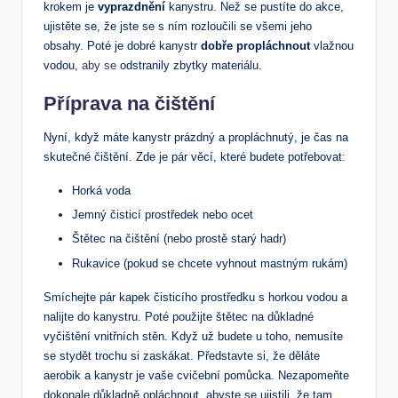
krokem je
vyprazdnění
kanystru. Než se pustíte do akce,
ujistěte se, že jste se s ním rozloučili se všemi jeho
obsahy. Poté je dobré kanystr
dobře propláchnout
vlažnou
vodou,
aby se
odstranily zbytky materiálu.
Příprava na čištění
Nyní, když máte kanystr prázdný a propláchnutý, je čas na
skutečné čištění. Zde je pár věcí, které budete potřebovat:
Horká voda
Jemný čisticí prostředek nebo ocet
Štětec na čištění (nebo prostě starý hadr)
Rukavice (pokud se chcete vyhnout mastným rukám)
Smíchejte pár kapek čisticího prostředku s horkou vodou a
nalijte do kanystru. Poté použijte štětec na důkladné
vyčištění vnitřních stěn. Když už budete u toho, nemusíte
se stydět trochu si zaskákat. Představte si, že děláte
aerobik a kanystr je vaše cvičební pomůcka. Nezapomeňte
dokonale důkladně opláchnout, abyste se ujistili, že tam