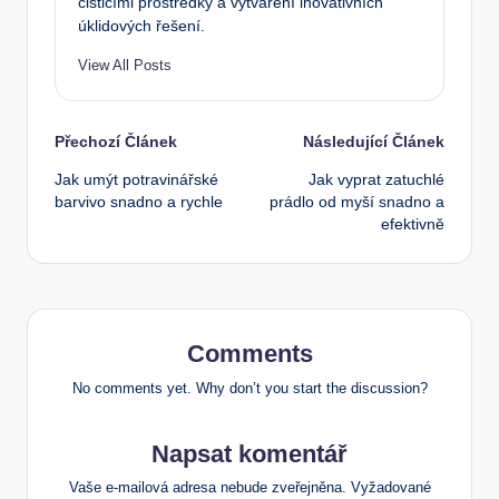
čisticími prostředky a vytváření inovativních
úklidových řešení.
View All Posts
Post
Přechozí Článek
Následující Článek
Jak umýt potravinářské
Jak vyprat zatuchlé
navigation
barvivo snadno a rychle
prádlo od myší snadno a
efektivně
Comments
No comments yet. Why don’t you start the discussion?
Napsat komentář
Vaše e-mailová adresa nebude zveřejněna.
Vyžadované