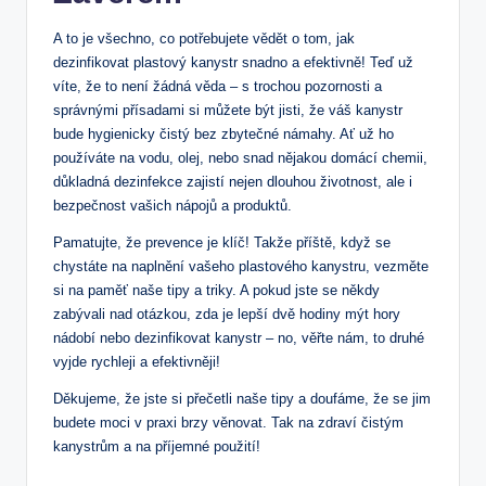
A to je všechno, co potřebujete vědět o tom, jak
dezinfikovat plastový kanystr snadno a efektivně! Teď už
víte, že to není žádná věda – s trochou pozornosti a
správnými přísadami si můžete být jisti, že váš kanystr
bude hygienicky čistý bez zbytečné námahy. Ať už ho
používáte na vodu, olej, nebo snad nějakou domácí chemii,
důkladná dezinfekce zajistí nejen dlouhou životnost, ale i
bezpečnost vašich nápojů a produktů.
Pamatujte, že prevence je klíč! Takže příště, když se
chystáte na naplnění vašeho plastového kanystru, vezměte
si na paměť naše tipy a triky. A pokud jste se někdy
zabývali nad otázkou, zda je lepší dvě hodiny mýt hory
nádobí nebo dezinfikovat kanystr – no, věřte nám, to druhé
vyjde rychleji a efektivněji!
Děkujeme, že jste si přečetli naše tipy a doufáme, že se jim
budete moci v praxi brzy věnovat. Tak na zdraví čistým
kanystrům a na příjemné použití!