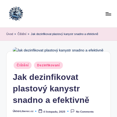
Skip
to
content
Úvod
»
Čištění
»
Jak dezinfikovat plastový kanystr snadno a efektivně
Posted
Čištění
Dezinfikovaní
in
Jak dezinfikovat
plastový kanystr
snadno a efektivně
Úklid-Liberec.cz
4 listopadu, 2025
No Comments
Posted
by