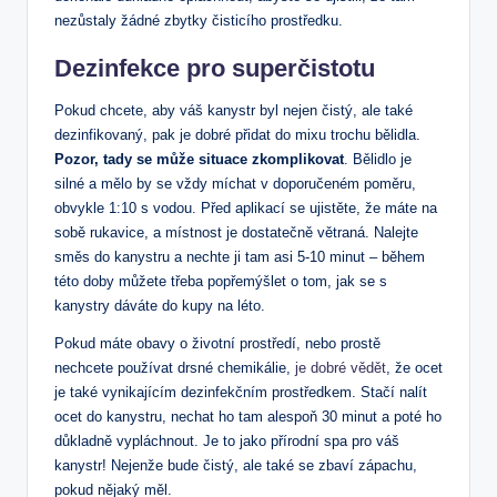
nezůstaly žádné zbytky čisticího prostředku.
Dezinfekce pro superčistotu
Pokud chcete, aby váš kanystr byl nejen čistý, ale také
dezinfikovaný, pak je dobré přidat do mixu trochu bělidla.
Pozor, tady se může situace zkomplikovat
. Bělidlo je
silné a mělo by se vždy míchat v doporučeném poměru,
obvykle 1:10 s vodou. Před aplikací se ujistěte, že máte na
sobě rukavice, a místnost je dostatečně větraná. Nalejte
směs do kanystru a nechte ji tam asi 5-10 minut – během
této doby můžete třeba popřemýšlet o tom, jak se s
kanystry dáváte do kupy na léto.
Pokud máte obavy o životní prostředí, nebo prostě
nechcete používat drsné chemikálie,
je dobré vědět
, že ocet
je také vynikajícím dezinfekčním prostředkem. Stačí nalít
ocet do kanystru, nechat ho tam alespoň 30 minut a poté ho
důkladně vypláchnout. Je to jako přírodní spa pro váš
kanystr! Nejenže bude čistý, ale také se zbaví zápachu,
pokud nějaký měl.