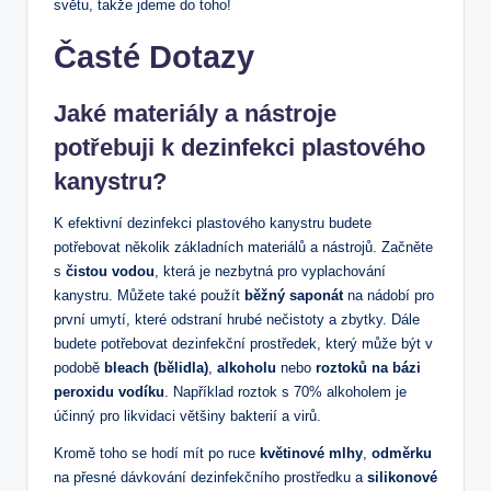
světu, takže jdeme do toho!
Časté Dotazy
Jaké materiály a nástroje
potřebuji k dezinfekci plastového
kanystru?
K efektivní dezinfekci plastového kanystru budete
potřebovat několik základních materiálů a nástrojů. Začněte
s
čistou vodou
, která je nezbytná pro vyplachování
kanystru. Můžete také použít
běžný saponát
na nádobí pro
první umytí, které odstraní hrubé nečistoty a zbytky. Dále
budete potřebovat dezinfekční prostředek, který může být v
podobě
bleach (bělidla)
,
alkoholu
nebo
roztoků na bázi
peroxidu vodíku
. Například roztok s 70% alkoholem je
účinný pro likvidaci většiny bakterií a virů.
Kromě toho se hodí mít po ruce
květinové mlhy
,
odměrku
na přesné dávkování dezinfekčního prostředku a
silikonové