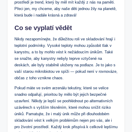
prostředí je trend, který by měl mít každý z nás na paměti.
Přeci jen, my chceme, aby naše děti jednou žily na planetě,
která bude i nadále krásná a zdravá!
Co se vyplatí vědět
Nikdy nezapomínejte, že důležitou roli ve skladování hrají i
teplotní podmínky. Vysoké teploty mohou způsobit tlak v
kanystru, a to by mohlo vést k nežádoucím únikům. Také
se snažte, aby kanystry nebyly teprve vztyčené na
deskách, ale byly stabilně uloženy na podlaze. Je to jako s
vaší starou mikrobiotou ve spíži — pokud není v rovnováze,
občas z toho vznikne chaos.
Pokud máte ve svém arzenálu tekutiny, které se velice
snadno odpařují, prioritou by mělo být jejich bezpečné
uzavření. Někdy je lepší se poohlédnout po alternativních
uzávěrech s vyšším těsněním, které mohou snížit riziko
úniků. Pamatujte, že i malý únik může při dlouhodobém
skladování vést k velkým problémům nejen pro vás, ale i
pro životní prostředí. Každý krok přispívá k celkově lepšímu