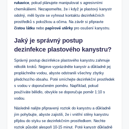
rukavice
, pokud plánujete manipulovat s agresivními
chemikáliemi. Nezapomeňte, že i když je plastový kanystr
odolný, měli byste se vyhnout kontaktu dezinfekčních
prostředků s pokožkou a očima. Na závěr si připravte
čistou látku
nebo
papírové utěrky
pro osušení kanystru.
Jaký je správný postup
dezinfekce plastového kanystru?
Správný postup dezinfekce plastového kanystru zahrnuje
několik kroků. Nejprve vyprázdněte kanystr a důkladně jej
propláchněte vodou, abyste odstranili všechny zbytky
předchozího obsahu. Poté smíchejte dezinfekční prostředek
s vodou v doporučeném poměru. Například, pokud
používáte bělidlo, obvykle se doporučuje poměr 1:10 s
vodou.
Následně nalijte připravený roztok do kanystru a důkladně
jím pohybujte, abyste zajistili, že i vnitřní stěny kanystru
přijdou do styku se dezinfekčním prostředkem. Nechte
roztok působit alespoň 10-15 minut. Poté kanystr důkladně