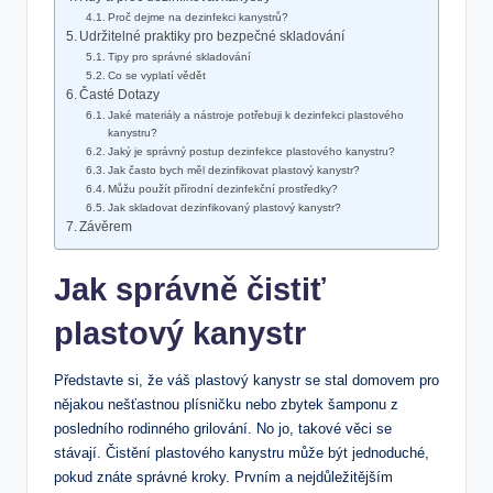
Proč dejme na dezinfekci kanystrů?
Udržitelné praktiky pro bezpečné skladování
Tipy pro správné skladování
Co se vyplatí vědět
Časté Dotazy
Jaké materiály a nástroje potřebuji k dezinfekci plastového
kanystru?
Jaký je správný postup dezinfekce plastového kanystru?
Jak často bych měl dezinfikovat plastový kanystr?
Můžu použít přírodní dezinfekční prostředky?
Jak skladovat dezinfikovaný plastový kanystr?
Závěrem
Jak správně čistiť
plastový kanystr
Představte si, že váš plastový kanystr se stal domovem pro
nějakou nešťastnou plísničku nebo zbytek šamponu z
posledního rodinného grilování. No jo, takové věci se
stávají. Čistění plastového kanystru může být jednoduché,
pokud znáte správné kroky. Prvním a nejdůležitějším