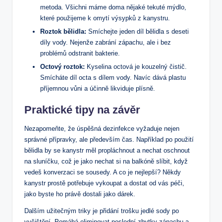
metoda. Všichni máme doma nějaké tekuté mýdlo,
které použijeme k omytí výsypků z kanystru.
Roztok bělidla:
Smíchejte jeden díl bělidla s deseti
díly vody. Nejenže zabrání zápachu, ale i bez
problémů odstranit bakterie.
Octový roztok:
Kyselina octová je kouzelný čistič.
Smícháte díl octa s dílem vody. Navíc dává plastu
příjemnou vůni a účinně likviduje plísně.
Praktické tipy na závěr
Nezapomeňte, že úspěšná dezinfekce vyžaduje nejen
správné přípravky, ale především čas. Například po použití
bělidla by se kanystr měl propláchnout a nechat oschnout
na sluníčku, což je jako nechat si na balkóně slíbit, když
vedeš konverzaci se sousedy. A co je nejlepší? Někdy
kanystr prostě potřebuje vykoupat a dostat od vás péči,
jako byste ho právě dostali jako dárek.
Dalším užitečným triky je přidání trošku jedlé sody po
vyčištění. Pomáhá eliminovat poslední zbytky zápachu a