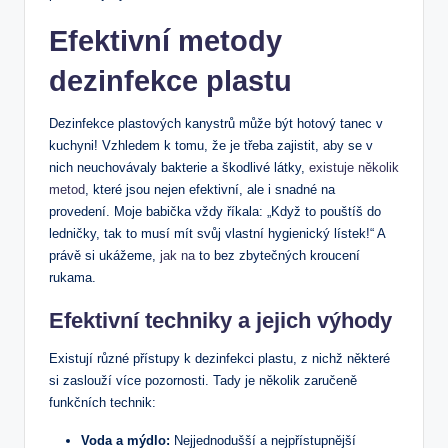
Efektivní metody
dezinfekce plastu
Dezinfekce plastových kanystrů může být hotový tanec v
kuchyni! Vzhledem k tomu, že je třeba zajistit, aby se v
nich neuchovávaly bakterie a škodlivé látky,
existuje několik
metod
, které jsou nejen efektivní, ale i snadné na
provedení. Moje babička vždy říkala: „Když to pouštíš do
ledničky, tak to musí mít svůj vlastní hygienický lístek!“ A
právě si ukážeme,
jak na
to bez zbytečných kroucení
rukama.
Efektivní techniky a jejich výhody
Existují různé přístupy k dezinfekci plastu, z nichž některé
si zaslouží více pozornosti. Tady je několik zaručeně
funkčních technik:
Voda a mýdlo:
Nejjednodušší a nejpřístupnější