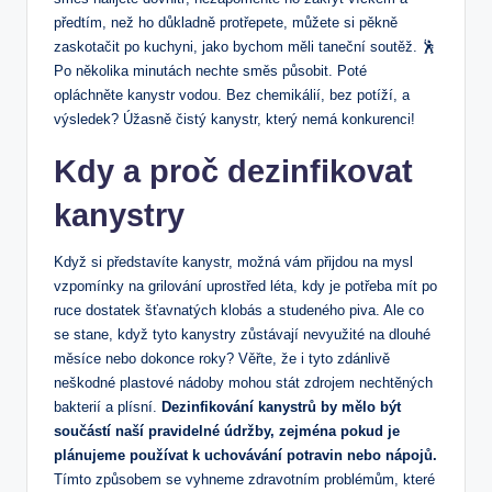
předtím, než ho důkladně protřepete, můžete si pěkně
zaskotačit po kuchyni, jako bychom měli taneční soutěž. 🕺
Po několika minutách nechte směs působit. Poté
opláchněte kanystr vodou. Bez chemikálií, bez potíží, a
výsledek? Úžasně čistý kanystr, který nemá konkurenci!
Kdy a proč dezinfikovat
kanystry
Když si představíte kanystr, možná vám přijdou na mysl
vzpomínky na grilování uprostřed léta, kdy je potřeba mít po
ruce dostatek šťavnatých klobás a studeného piva. Ale co
se stane, když tyto kanystry zůstávají nevyužité na dlouhé
měsíce nebo dokonce roky? Věřte, že i tyto zdánlivě
neškodné plastové nádoby mohou stát zdrojem nechtěných
bakterií a plísní.
Dezinfikování kanystrů by mělo být
součástí naší pravidelné údržby, zejména pokud je
plánujeme používat k uchovávání potravin nebo nápojů.
Tímto způsobem se vyhneme zdravotním problémům, které