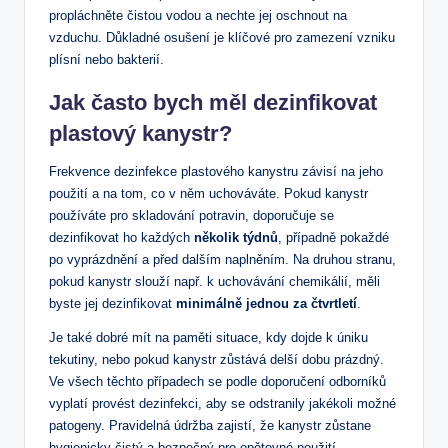
propláchněte čistou vodou a nechte jej oschnout na
vzduchu. Důkladné osušení je klíčové pro zamezení vzniku
plísní nebo bakterií.
Jak často bych měl dezinfikovat
plastový kanystr?
Frekvence dezinfekce plastového kanystru závisí na jeho
použití a na tom, co v něm uchováváte. Pokud kanystr
používáte pro skladování potravin, doporučuje se
dezinfikovat ho každých
několik týdnů
, případně pokaždé
po vyprázdnění a před dalším naplněním. Na druhou stranu,
pokud kanystr slouží např. k uchovávání chemikálií, měli
byste jej dezinfikovat
minimálně jednou za čtvrtletí
.
Je také dobré mít na paměti situace, kdy dojde k úniku
tekutiny, nebo pokud kanystr zůstává delší dobu prázdný.
Ve všech těchto případech se podle doporučení odborníků
vyplatí provést dezinfekci, aby se odstranily jakékoli možné
patogeny. Pravidelná údržba zajistí, že kanystr zůstane
hygienicky čistý a bezpečný pro opětovné použití.