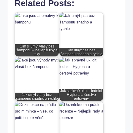
Related Posts:
Čím si umýt vlasy bez
šamponu – nejlepší tipy a
Jak umýt psa bez
triky
šamponu snadno a rychle
Jak správně uklidit lednici:
Jak umýt vlasy bez
Hygiena a čerstvé
šamponu snadno a rychle
potraviny