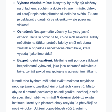
Vyberte vhodné místo:
Kanystry by měly být uloženy
na chladném, suchém a dobře větraném místě, daleko
od zdrojů tepla nebo přímého slunečního světla. Zkuste
je uskladnit v garáži či ve skleníku — ale pozor na
vlhkost!
Označení:
Nezapomeňte všechny kanystry jasně
označit. Dejte si pozor na to, co do nich naléváte. Nikdy
nešetřete na štítku, protože kdo by chtěl mít doma
zmatek a případně i nebezpečné chemikálie, které
vypadají jako limonáda?
Bezpečnostní opatření:
Ideální je mít po ruce základní
bezpečnostní vybavení, jako jsou ochranné rukavice a
brýle, zvlášť pokud manipulujete s agresivními látkami.
Kromě toho bychom měli také zvážit možnost recyklace
nebo správného zneškodnění prázdných kanystrů. Místo
aby se ti smutně povalovaly na dně garáže, neváhej je vzít
do speciálních sběrných míst!
V dnešní době
už existují
instituce, které tyto plastové obaly recyklují a přetvářejí na
nové výrobky. Udržení odpovědnosti vůči životnímu