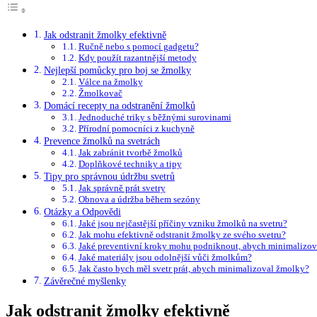
Jak odstranit žmolky efektivně
Ručně nebo s pomocí‍ gadgetu?
Kdy použít ⁤razantnější metody
Nejlepší pomůcky pro boj se žmolky
Válce na žmolky
Žmolkovač
Domácí recepty ​na odstranění žmolků
Jednoduché triky s běžnými surovinami
Přírodní​ pomocníci z kuchyně
Prevence žmolků na svetrách
Jak zabránit ⁣tvorbě⁣ žmolků
Doplňkové techniky a tipy
Tipy⁤ pro správnou údržbu svetrů
Jak správně prát svetry
Obnova a údržba během sezóny
Otázky a Odpovědi
Jaké jsou nejčastější příčiny vzniku žmolků na svetru?
Jak mohu efektivně ‍odstranit žmolky ze svého ⁣svetru?
Jaké preventivní kroky mohu podniknout, abych minimalizov
Jaké materiály jsou​ odolnější vůči žmolkům?
Jak často ‌bych měl svetr⁣ prát, abych minimalizoval žmolky?
Závěrečné myšlenky
Jak odstranit žmolky efektivně