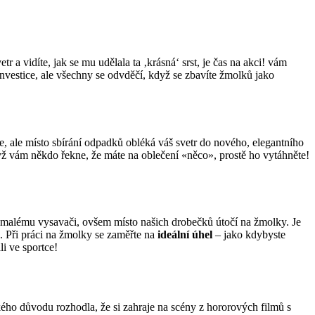
 a vidíte, jak se mu udělala ta ‚krásná‘ ‌srst, je čas ⁢na akci! vám
⁣investice, ale všechny⁢ se odvděčí, když se zbavíte žmolků jako
e, ale místo sbírání odpadků obléká‌ váš‌ svetr do⁢ nového, elegantního
yž vám někdo⁣ řekne, že máte⁤ na oblečení «něco», prostě ‌ho vytáhněte!
á malému vysavači, ovšem místo⁢ našich drobečků útočí na žmolky. Je
e. Při práci ‍na žmolky se zaměřte na
ideální​ úhel
– jako kdybyste
li ve sportce!
akého⁤ důvodu rozhodla, že si zahraje na scény z hororových filmů s