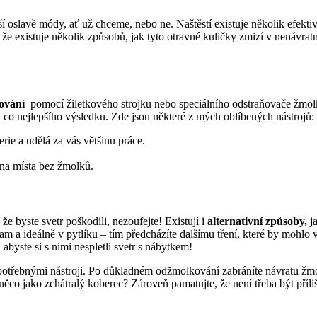
aší oslavě módy, ať už‌ chceme,⁤ nebo ne. Naštěstí existuje několik efekt
, že existuje‌ několik způsobů, jak tyto otravné kuličky zmizí‍ v nenáv
ování
⁣ pomocí žiletkového strojku nebo speciálního odstraňovače žmolk
t co nejlepšího výsledku. Zde ⁢jsou některé z⁤ mých oblíbených nástrojů:
ie ⁣a udělá za vás většinu práce.
t na místa bez žmolků.
e byste svetr poškodili, nezoufejte! Existují i
alternativní‍ způsoby,
ja
 a ideálně v ‌pytlíku – tím⁤ předcházíte dalšímu tření, které by mohlo vyú
 abyste si s⁢ nimi nespletli svetr⁣ s nábytkem!
se potřebnými nástroji. Po důkladném‍ odžmolkování zabráníte návratu žmo
ěco jako zchátralý⁤ koberec? ​Zároveň pamatujte, že není třeba být​ příli