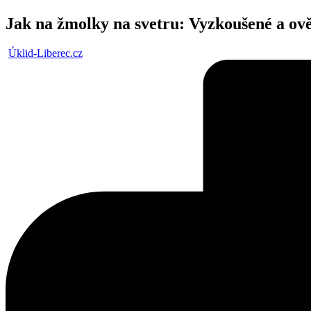
in
Jak na žmolky na svetru: Vyzkoušené a ově
Posted
Úklid-Liberec.cz
by