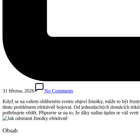
31 března, 2026
No Comments
Když​ se na vašem oblíbeném svetru objeví‌ žmolky, může to být frustr
⁢tímto problémem efektivně bojovat. Od jednoduchých domácích triků 
potřebujete vědět. Připravte se na to,‌ že díky našim tipům se⁣ váš svet
Obsah