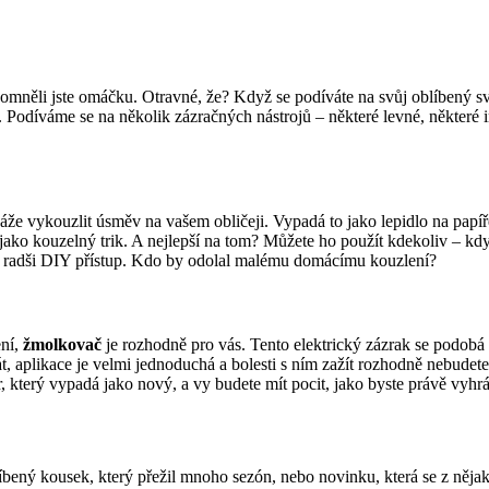
omněli jste omáčku. ⁤Otravné, že?⁤ Když se podíváte na svůj oblíbený⁣ svetr
ní. Podíváme se na několik ​zázračných nástrojů – některé levné, některé 
 ⁤vykouzlit‌ úsměv ​na vašem obličeji. Vypadá​ to ​jako lepidlo na papíř
í jako kouzelný ⁤trik. A nejlepší na tom? Můžete ho použít kdekoliv – kd
 radši DIY přístup. Kdo by ⁣odolal malému domácímu kouzlení?
ení,
žmolkovač
je rozhodně pro vás. Tento elektrický⁢ zázrak se podob
át, aplikace je velmi jednoduchá‌ a bolesti s ním zažít rozhodně nebudet
 který​ vypadá jako nový, a vy budete mít⁢ pocit, jako byste právě vyhrá
bený kousek,‌ který přežil⁣ mnoho‌ sezón, nebo ⁤novinku, která se z něj