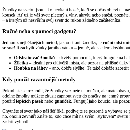
Žmolky na‍ svetru jsou jako nevítaní hosté, kteří se občas objeví na n
kousek. Ať už ⁣je váš svetr pletený z vlny, akrylu nebo směsi, poznáte
– a ‌kterým už nesvěřím svůj svetr do rukou žádného ‍začátečníka!
Ručně nebo s pomocí‍ gadgetu?
Jednou z nejběžnějších‍ metod, jak odstranit žmolky, je
ruční odstraň
se snažili zachytit vánky jarního‍ vánku – jemně, ale s ​cílem dosáhnou
Odstraňovač žmolků
– skvělý pomocník, který funguje na bater
Žiletka
– ideální pro citlivější místa, ale pozor na přílišné tlaky!
Houbka na láhev
– ano, dobře slyšíte! Ta ⁣také dokáže zaostři
Kdy použít ⁤razantnější metody
Pokud ‍jste se rozhodli, že žmolky vezmete na mušku, ale máte obavu, ž
odolné žmolky ⁤můžete ⁣zkusit‌ zapnout svetr do pračky⁢ na jemný program
použití
lepících pásek
nebo
gumiček
. Fungují jako⁤ kouzlo, ale pozor,
Chytněte si‍ svetr jako náš šéf říká, podívejte se⁤ pozorně a vybavte 
no, oholili zevnitř! Znáte to, kdo chce mít na svém „stylovém“ svetru n
zadaří vyhnat!