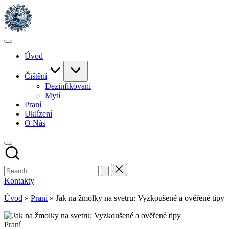
Skip
to
content
Úvod
Čištění
Dezinfikovaní
Mytí
Praní
Uklízení
O Nás
Kontakty
Úvod
»
Praní
»
Jak na žmolky na svetru: Vyzkoušené a ověřené tipy
Posted
Praní