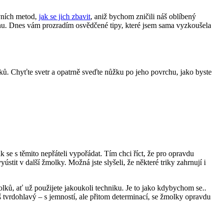
ivních metod,
jak se jich zbavit
, aniž⁣ bychom zničili náš oblíbený⁢
ratnu. Dnes vám prozradím osvědčené tipy, které jsem sama ⁣vyzkoušela
ů. Chyťte‌ svetr a opatrně sveďte nůžku po jeho povrchu, jako byste
k se s těmito⁢ nepřáteli vypořádat. Tím chci říct, že pro opravdu
stit v další⁤ žmolky. Možná jste⁣ slyšeli, že některé triky zahrnují i
lků, ať⁣ už ‌použijete jakoukoli techniku. Je to jako kdybychom se..
š tvrdohlavý ​– s jemností,⁣ ale​ přitom determinací, se žmolky opravdu