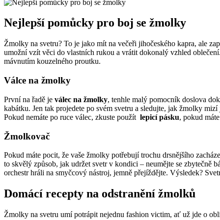
Nejlepší pomůcky pro boj se žmolky
Žmolky na svetru? To je jako mít⁣ na ‌večeři jihočeského kapra,⁤ ale zap
umožní vzít věci do⁢ vlastních⁢ rukou ⁤a vrátit dokonalý vzhled ⁢obleče
mávnutím kouzelného​ proutku.
Válce na žmolky
První na řadě je
válec na žmolky
, tenhle malý pomocník doslova dokáže
kabátku. Jen⁣ tak projedete po svém svetru a ​sledujte, jak žmolky miz
Pokud nemáte po ruce válec, zkuste použít ​
lepicí pásku
, pokud máte
Žmolkovač
Pokud máte pocit, že vaše žmolky potřebují trochu drsnějšího zacház
to skvělý ‌způsob, jak udržet svetr v kondici – neumějte se ‍zbytečně b
orchestr hráli na smyčcový nástroj, jemně přejíždějte. Výsledek? Svetr,
Domácí recepty ​na odstranění žmolků
Žmolky na svetru umí potrápit nejednu fashion victim, ať už jde o oblí