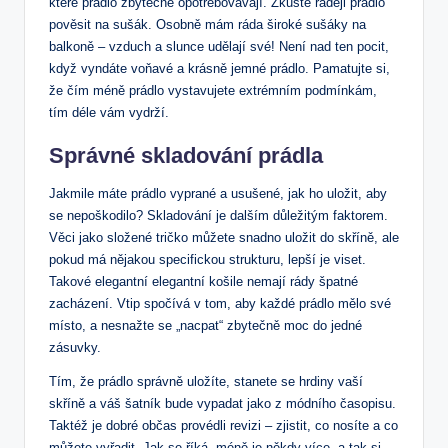
které prádlo zbytečně opotřebovávají.⁤ Zkuste ⁢raději prádlo​
pověsit na sušák. Osobně mám ráda široké⁢ sušáky​ na
balkoně – vzduch a slunce udělají své! Není nad ten pocit,
⁤když⁤ vyndáte voňavé ‌a‌ krásně⁤ jemné prádlo. Pamatujte si,
že ‌čím méně prádlo vystavujete extrémním podmínkám,
tím déle‍ vám‍ vydrží.
Správné skladování⁤ prádla
Jakmile máte prádlo vyprané a usušené, jak ho uložit, aby
se nepoškodilo? Skladování​ je dalším důležitým ‌faktorem.
Věci jako složené tričko můžete snadno uložit do‍ skříně, ale
pokud má nějakou specifickou strukturu, lepší je viset.
Takové elegantní elegantní košile‌ nemají rády špatné
zacházení. Vtip spočívá v tom, aby každé prádlo mělo své⁤
místo, a nesnažte se „nacpat“ zbytečně moc do​ jedné
zásuvky.
Tím, že​ prádlo správně uložíte, stanete se ⁣hrdiny vaší
skříně a váš šatník bude vypadat jako z‍ módního časopisu.
Taktéž je dobré občas provédli revizi – ‌zjistit, ⁢co‍ nosíte a co
⁢můžete vyřadit. Jak se říká, méně je ⁣někdy více, a tak si