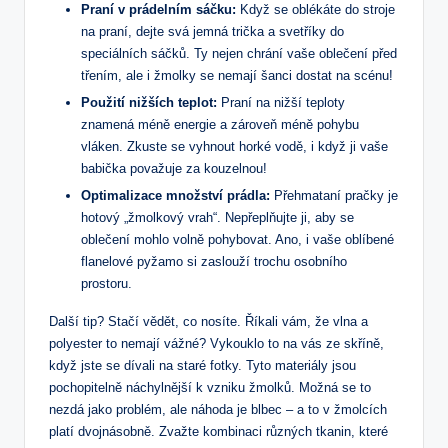
Praní v prádelním sáčku:
‌Když ​se oblékáte do⁣ stroje
na praní, dejte svá jemná trička ⁤a svetříky do
speciálních sáčků. Ty nejen chrání vaše ​oblečení před
třením, ale i žmolky se nemají ‌šanci dostat na scénu!
Použití nižších teplot:
Praní na nižší teploty
‌znamená méně energie a zároveň méně ‌pohybu
⁣vláken. Zkuste se vyhnout horké vodě, i když ji vaše
babička považuje za kouzelnou!
Optimalizace množství prádla:
Přehmataní pračky je
hotový „žmolkový vrah“. Nepřeplňujte ji, aby se
oblečení mohlo volně pohybovat. Ano, i ⁤vaše oblíbené
flanelové pyžamo si zaslouží⁢ trochu osobního
prostoru.
Další tip? Stačí vědět, co nosíte. Říkali vám, že ​vlna a
polyester to nemají vážné? Vykouklo to na vás ze skříně,
když jste se dívali na staré fotky. Tyto⁣ materiály jsou‌
pochopitelně náchylnější k vzniku žmolků. Možná se to
nezdá jako problém, ale‌ náhoda je blbec –⁢ a ​to v žmolcích
platí dvojnásobně. Zvažte kombinaci různých⁣ tkanin, které