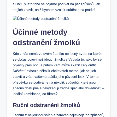
slunci. Místo ‍toho se pojďme podívat ‌na pár způsobů, jak
se jich zbavit, aniž bychom vzali⁢ k drátěnce na prádlo!
Účinné metody
odstranění žmolků
Kdo z ⁢nás nemá ve‌ svém šatníku oblíbený svetr, na kterém
se občas⁣ objeví nežádoucí žmolky?⁤ Vypadá‍ to, jako by se
objevily přes noc, a ⁣přitom​ vám může⁢ zkazit celý outfit.
Naštěstí existuje několik efektivních metod, jak se jich
zbavit a vrátit vašemu prádlu jeho původní lesk. V ‌tomto
příspěvku se podíváme ‌na několik způsobů, které jsou
snadno⁢ dostupné a nevyžadují žádné speciální dovednosti –
ideální⁢ kombinace, co říkáte?
Ruční odstranění žmolků
Jedním⁤ z nejjednodušších a zároveň nejlevnějších způsobů,