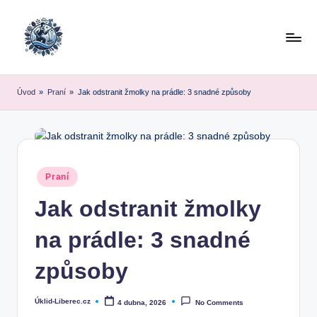
Skip
to
content
Úvod
»
Praní
»
Jak odstranit žmolky na prádle: 3 snadné způsoby
Posted
Praní
in
Jak odstranit žmolky
na prádle: 3 snadné
způsoby
Úklid-Liberec.cz
4 dubna, 2026
No Comments
Posted
by