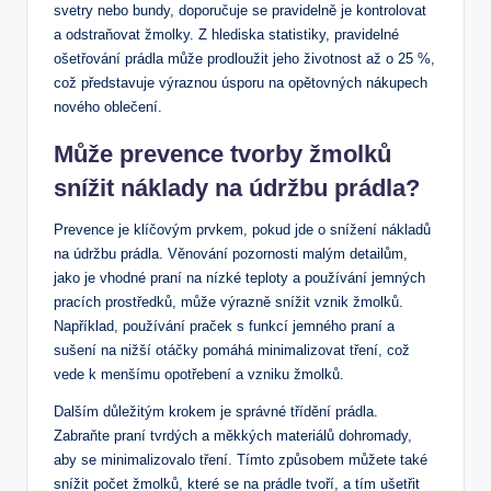
svetry nebo bundy, doporučuje se pravidelně je kontrolovat
a odstraňovat žmolky. Z hlediska statistiky,⁤ pravidelné
ošetřování prádla může prodloužit jeho životnost až o 25‍ %,
což představuje výraznou úsporu na opětovných nákupech
‌nového oblečení.
Může prevence tvorby žmolků
snížit náklady na​ údržbu prádla?
Prevence je klíčovým prvkem, pokud jde o snížení ‌nákladů
na údržbu prádla. Věnování‌ pozornosti ⁤malým detailům,
jako je ⁤vhodné praní na nízké teploty a používání jemných
pracích prostředků, může výrazně snížit vznik žmolků.
Například, používání praček s funkcí jemného praní a
sušení na nižší otáčky⁤ pomáhá‌ minimalizovat tření, což⁤
vede k menšímu opotřebení a vzniku žmolků.
Dalším ⁢důležitým‌ krokem je správné třídění prádla.
Zabraňte praní tvrdých a měkkých​ materiálů dohromady,
aby se minimalizovalo tření. Tímto způsobem můžete také
snížit ‍počet žmolků, které se na prádle tvoří, a⁢ tím ušetřit