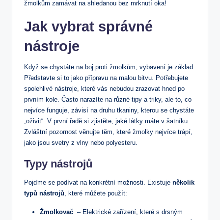
žmolkům zamávat na shledanou bez‍ mrknutí oka!
Jak vybrat správné
nástroje
Když ​se chystáte ⁢na boj proti žmolkům, vybavení je základ.
Představte si to jako přípravu na malou bitvu. Potřebujete
spolehlivé nástroje, které vás nebudou zrazovat hned po
prvním kole.‍ Často narazíte na různé tipy a triky, ale to, ​co
nejvíce funguje, závisí na druhu tkaniny, kterou se chystáte
„oživit“. V první řadě si zjistěte, jaké látky máte v⁣ šatníku.
Zvláštní pozornost věnujte těm, které žmolky nejvíce trápí,
jako jsou svetry z vlny nebo polyesteru.
Typy nástrojů
Pojďme‍ se⁣ podívat na konkrétní možnosti. Existuje
několik
typů nástrojů
, které můžete použít:
Žmolkovač
‍ – Elektrické zařízení, které s drsným