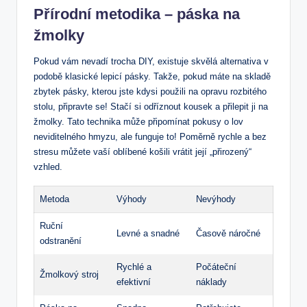
Přírodní ⁤metodika – páska na
žmolky
Pokud vám⁣ nevadí trocha DIY, existuje skvělá alternativa v
podobě klasické lepicí‌ pásky. Takže, pokud‌ máte na skladě
zbytek pásky, kterou jste kdysi použili na ‌opravu rozbitého
stolu, připravte​ se! Stačí ⁢si odříznout kousek ‍a přilepit ji na
žmolky. Tato technika může připomínat pokusy o lov
neviditelného⁣ hmyzu, ale funguje to! Poměrně rychle a bez
stresu můžete vaší oblíbené košili vrátit její „přirozený“
vzhled.
Metoda
Výhody
Nevýhody
Ruční
Levné a snadné
Časově náročné
odstranění
Rychlé a
Počáteční
Žmolkový stroj
efektivní
⁤náklady