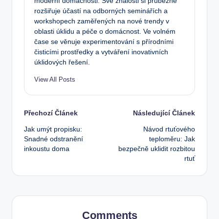
moderní domácnosti. Své znalosti si průběžně
rozšiřuje účastí na odborných seminářích a
workshopech zaměřených na nové trendy v
oblasti úklidu a péče o domácnost. Ve volném
čase se věnuje experimentování s přírodními
čisticími prostředky a vytváření inovativních
úklidových řešení.
View All Posts
Post
Přechozí Článek
Následující Článek
Jak umýt propisku:
Návod rtuťového
navigation
Snadné odstranění
teploměru: Jak
inkoustu doma
bezpečně uklidit rozbitou
rtuť
Comments