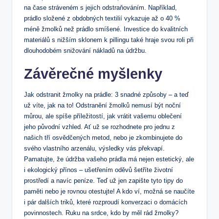
na čase⁤ stráveném s jejich odstraňováním. Například,
prádlo složené z obdobných textilií vykazuje až‍ o 40 %
méně žmolků než prádlo smíšené. Investice do kvalitních
materiálů s nižším sklonem k pillingu také hraje svou roli při​
dlouhodobém ⁣snižování nákladů na​ údržbu.
Závěrečné‌ myšlenky
Jak⁣ odstranit žmolky na prádle: 3 snadné⁤ způsoby – a teď
už víte, jak na to! Odstranění žmolků nemusí být noční
můrou,⁤ ale ‌spíše příležitostí, jak vrátit vašemu oblečení
jeho původní vzhled.​ Ať už‌ se rozhodnete pro jednu z
našich tří osvědčených metod, nebo je zkombinujete do
svého vlastního arzenálu, výsledky vás překvapí.
Pamatujte, že údržba vašeho prádla má nejen estetický, ale
i ekologický přínos – ušetřením ⁣oděvů šetříte životní
prostředí a navíc peníze. Teď už jen zapište tyto tipy do ​
paměti⁣ nebo je rovnou otestujte! A kdo ví, možná se naučíte
‍i pár dalších triků, které rozproudí konverzaci o domácích
povinnostech. Ruku na srdce, kdo by měl rád žmolky?