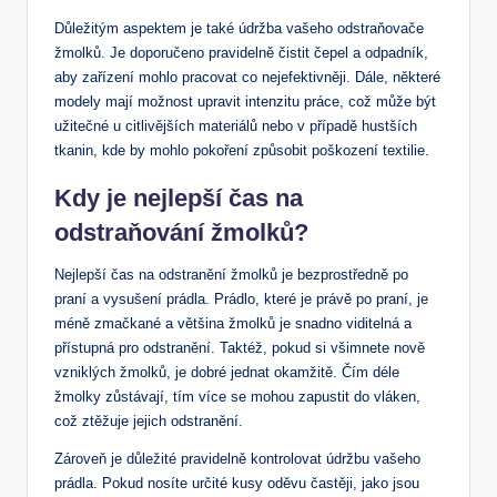
Důležitým aspektem je také údržba vašeho⁣ odstraňovače⁢
žmolků. Je doporučeno‍ pravidelně čistit čepel ‍a⁢ odpadník,
aby zařízení mohlo ⁤pracovat⁢ co nejefektivněji. Dále,⁣ některé
modely ‍mají možnost upravit intenzitu ​práce,⁤ což může být
užitečné u citlivějších materiálů nebo v případě hustších
tkanin, kde by mohlo pokoření způsobit poškození textilie.
Kdy je nejlepší čas na
odstraňování žmolků?
Nejlepší čas na odstranění žmolků je bezprostředně⁣ po
praní a ‌vysušení⁤ prádla. Prádlo, které je právě po praní, je
méně zmačkané a většina žmolků ​je snadno viditelná a
přístupná pro odstranění. ‍Taktéž, pokud si všimnete​ nově ​
vzniklých žmolků, je ‌dobré‌ jednat okamžitě. Čím déle
žmolky zůstávají, tím více se mohou ⁢zapustit do vláken,
což ztěžuje jejich odstranění.
Zároveň je⁢ důležité pravidelně kontrolovat údržbu​ vašeho
prádla. Pokud ⁣nosíte určité kusy oděvu častěji, jako jsou