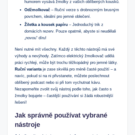
humorem vysává žmolky z vašich oblíbených kousků.
Odžmolkovač
– Ruční verze s drobnozrným brusným
povrchem, ⁢ideální pro jemné oblečení.
Žiletka a⁢ kousek⁢ papíru
– Jednoduchý ⁤trik z
domácích rezerv. Pouze opatrně, abyste si neudělali
„novou“ díru!
Není nutné mít všechny. Každý z⁣ těchto nástrojů⁢ má své
výhody a ‌nevýhody. Zatímco elektrický ⁤žmolkovač udělá
práci rychleji, může být trochu těžkopádný pro jemné látky.
Ruční⁢ varianta
je ⁤zase skvělá pro méně⁤ časté použití – a
navíc, pokud si‍ na ni přivstanete, ⁤můžete⁢ poslechnout
oblíbený podcast nebo ‍si při tom vychutnat kávu.
Nezapomeňte zvolit svůj nástroj podle toho, jak⁢ často s
žmolky bojujete – častější ⁣používání ⁢si žádá robustnější
řešení!
Jak správně používat vybrané
nástroje