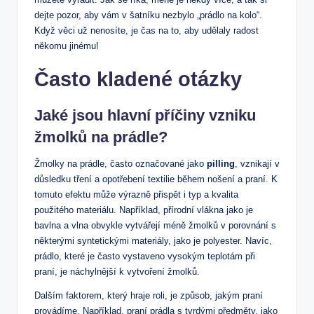
dejte pozor, ‍aby ⁢vám v šatníku‍ nezbylo „prádlo na kolo“.
Když věci už nenosíte, je čas na to, aby udělaly radost
někomu⁤ jinému!
Často kladené otázky
Jaké jsou ⁣hlavní příčiny ⁤vzniku
žmolků na prádle?
Žmolky na prádle, ​často označované jako
pilling
, vznikají v
důsledku⁣ tření a opotřebení textilie během nošení a⁣ praní.‍ K
‌tomuto efektu může výrazně přispět i‌ typ ​a ⁤kvalita
použitého materiálu. Například, přírodní vlákna jako je
bavlna a vlna obvykle ⁢vytvářejí méně žmolků v porovnání s
některými syntetickými materiály, jako je polyester. Navíc,
prádlo,⁣ které je často vystaveno ‌vysokým teplotám při
praní, je ⁤náchylnější k​ vytvoření žmolků.
Dalším faktorem, který hraje roli, je způsob, ‍jakým praní
⁢provádíme. Například, praní prádla s ‌tvrdými předměty, jako