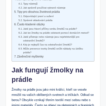
Typy nástrojů
Jak správně používat vybrané nástroje
Tipy pro dlouhou životnost prádla
Odpovídající ⁢praní‍ a⁤ sušení
Správné skladování⁤ prádla
Často kladené otázky
Jaké jsou ⁣hlavní příčiny ⁤vzniku žmolků na prádle?
Jak lze‍ žmolky na prádle odstranit pomocí domácích metod?
Jaké přístroje nebo nástroje jsou nejefektivnější pro‌
odstranění žmolků?
Kdy je nejlepší čas na odstraňování žmolků?
Může prevence tvorby žmolků snížit náklady na​ údržbu
prádla?
Závěrečné‌ myšlenky
Jak fungují žmolky na
prádle
Žmolky ⁢na prádle jsou jako mini králíci, kteří se⁢ vesele
množili na⁢ vašich oblíbených svetrech a tričkách. Odkud se
berou? Obvykle vznikají třením textilií mezi sebou nebo s
jinými ⁢materiály. Často se objeví na pleteninách a tkaninách