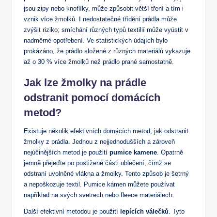
jsou zipy nebo knoflíky, může ⁣způsobit‌ větší tření a tím i
vznik více ⁢žmolků. I nedostatečné třídění prádla ‌může
zvýšit riziko; smíchání různých typů textilií může vyústit⁢ v
nadměrné opotřebení. Ve ‌statistických ⁢údajích bylo
prokázáno, že prádlo složené z různých materiálů vykazuje
až o‌ 30 %⁣ více žmolků než prádlo prané samostatně.
Jak lze‍ žmolky na prádle
odstranit pomocí domácích
metod?
Existuje několik efektivních domácích metod, jak odstranit
žmolky z prádla. Jednou z nejjednodušších a zároveň
nejúčinějších metod je použití
pumice kamene
. Opatrně⁣
jemně přejeďte po ‍postižené části oblečení, čímž se
odstraní uvolněné vlákna a​ žmolky. Tento způsob je šetrný
a nepoškozuje textil. ⁣Pumice kámen můžete používat
například na svých svetrech nebo‌ fleece materiálech.
Další efektivní ‍metodou ​je ⁢použití
lepících válečků
. Tyto