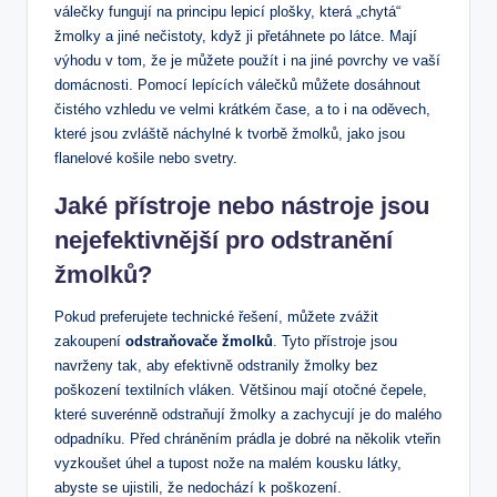
válečky​ fungují na principu lepicí plošky, která „chytá“
žmolky a jiné nečistoty, když‍ ji přetáhnete po látce. Mají
výhodu v tom, že je můžete použít i na jiné⁢ povrchy ve vaší
domácnosti. Pomocí lepících válečků můžete dosáhnout
čistého ⁢vzhledu ve velmi krátkém čase, a to i na oděvech,‍
které jsou‍ zvláště náchylné k tvorbě žmolků, jako jsou
flanelové košile nebo svetry.
Jaké přístroje nebo nástroje jsou
nejefektivnější pro‌ odstranění
žmolků?
Pokud‌ preferujete technické řešení, můžete zvážit
zakoupení
odstraňovače⁢ žmolků
. Tyto přístroje jsou
navrženy tak,‍ aby efektivně odstranily žmolky bez
poškození textilních vláken. Většinou⁤ mají otočné čepele,
které ⁤suverénně odstraňují žmolky a zachycují je do malého
⁤odpadníku. Před ​chráněním prádla je dobré na několik vteřin
vyzkoušet úhel a tupost nože na malém kousku látky,⁣
abyste se ujistili, že nedochází k poškození.