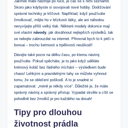
Jakmile máte nástroje po ruce, je čas se s ‌nimi seznámit.
Skoro jako kdybyste ‌si osvojovali nové⁣ hobby. Dodržování
správné ‌techniky je klíčové.⁣ Například, když používáte
žmolkovač, mějte ho v blízkosti látky, ​ale ani náhodou
nevyvíjejte příliš ⁣velký tlak. Některé modely dokonce mají
‌své‍ vlastní
návody
, jak dosáhnout nejlepších výsledků, tak
​se nebojte zabrouzdat na internet. Přirovnal bych to k péči o
bonsai⁤ – trochu šetrnosti a trpělivosti neuškodí!
Dávejte také pozor na délku​ času, po kterou nástroj⁤
používáte. Pokud spěcháte, je to jako když uděláte
krémový koláč ​bez řádného míchání⁢ – výsledkem‍ bude
chaos! Lehkými a pravidelnými tahy se můžete ⁣vyhnout
tomu, že se oblečení poškodí. A to⁤ je snadné si
zapamatovat: „méně je někdy více“. Důležité je,‍ že máte
správný nástroj a správný přístup. Vypadat skvěle a cítit se
pohodlně bez žmolků je pro každého na dosah!
Tipy pro dlouhou
životnost prádla