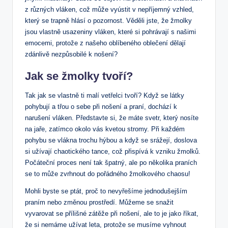
z různých vláken, ⁣což může vyústit v nepříjemný vzhled,
který se ⁢trapně hlásí o pozornost. Věděli jste, že žmolky
jsou ⁢vlastně usazeniny vláken, které si pohrávají ⁣s ‍našimi
emocemi, protože z našeho oblíbeného oblečení dělají
zdánlivě⁤ nezpůsobilé⁣ k nošení?
Jak​ se žmolky tvoří?
Tak jak se vlastně ti malí vetřelci tvoří? Když se látky
pohybují a třou o sebe při nošení​ a praní, dochází k
narušení vláken.⁢ Představte si,⁣ že ⁢máte svetr, který​ nosíte
na jaře, zatímco okolo vás kvetou ‍stromy. Při každém
pohybu se vlákna trochu hýbou a ‍když se srážejí, doslova
si užívají⁣ chaotického​ tance, což přispívá k vzniku žmolků.
Počáteční proces není tak⁤ špatný, ale po několika praních
se to může zvrhnout ​do pořádného žmolkového chaosu!
Mohli byste se ptát, proč to nevyřešíme jednodušejším
praním nebo změnou ⁣prostředí.​ Můžeme se snažit
vyvarovat se přílišné zátěže při nošení, ale to je jako říkat,
že si nemáme užívat⁣ leta, protože se musíme vyhnout