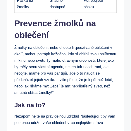
Páska ​na
Snadno
Potřebujete
žmolky
dostupná
pásku
Prevence žmolků na
oblečení
Žmolky na‌ oblečení, nebo chcete-li „používané oblečení ​v
akci“, mohou potrápit​ každého, kdo si oblíbil svou oblíbenou
mikinu⁣ nebo svetr. Ty malé, otravným drobnosti, které jako
by měly svou vlastní agendu, ‌se jen tak neodstraní, ale
nebojte, máme pro vás pár‌ tipů. Jde o to naučit se
předcházet jejich vzniku – víte přece, že je lepší než léčit,
nebo jak říkáme my: „lepší je mít neprůstřelný svetr, než
smutně obírat žmolky!“
Jak ⁤na to?
Nezapomínejte na pravidelnou údržbu! Následující tipy vám
pomohou udržet vaše oblečení v co nejlepším stavu: