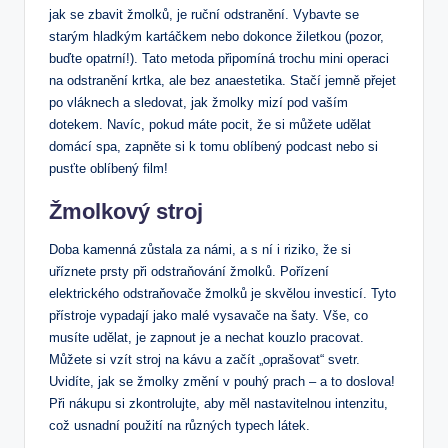
jak se zbavit žmolků,⁣ je ruční odstranění. Vybavte se
⁤starým hladkým‌ kartáčkem nebo dokonce žiletkou (pozor,
buďte opatrní!). Tato metoda připomíná ⁣trochu mini operaci
na⁣ odstranění krtka, ale bez anaestetika. Stačí jemně přejet
po vláknech ⁣a sledovat, jak žmolky mizí pod⁢ vaším
dotekem. Navíc, pokud ​máte pocit, že si můžete udělat⁢
domácí spa, zapněte si ​k tomu oblíbený ​podcast ⁢nebo si ​
pusťte oblíbený ⁤film!
Žmolkový stroj
Doba kamenná zůstala za námi, ‍a s ní i riziko, že si
uříznete prsty při odstraňování žmolků. ‍Pořízení
elektrického odstraňovače žmolků je skvělou investicí. Tyto
přístroje vypadají‌ jako‌ malé vysavače na šaty. Vše,⁣ co
musíte udělat, ⁢je ‍zapnout je a nechat kouzlo pracovat.
Můžete si vzít ​stroj‍ na kávu a začít‌ „oprašovat“ svetr.​
Uvidíte, jak se žmolky změní v pouhý prach –‍ a to doslova!
Při nákupu⁢ si zkontrolujte, aby měl nastavitelnou intenzitu,
což usnadní použití na různých typech látek.