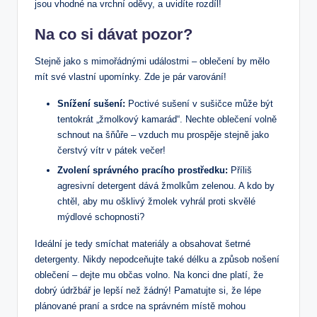
jsou vhodné na vrchní oděvy, a uvidíte⁣ rozdíl!
Na⁤ co si dávat pozor?
Stejně jako s mimořádnými událostmi – oblečení by mělo
mít své vlastní⁣ upomínky. Zde je pár varování!
Snížení sušení:
Poctivé sušení v sušičce ⁤může být
tentokrát „žmolkový kamarád“. Nechte oblečení volně
schnout na šňůře ​–⁤ vzduch mu prospěje stejně ​jako
čerstvý vítr v pátek večer!
Zvolení správného pracího prostředku:
‍Příliš
agresivní‌ detergent dává ​žmolkům zelenou. A kdo by
⁢chtěl, aby mu ošklivý žmolek vyhrál proti skvělé
mýdlové schopnosti?
Ideální je tedy smíchat⁤ materiály a obsahovat šetrné
detergenty. Nikdy nepodceňujte také délku ‍a způsob nošení
oblečení – dejte ⁣mu občas volno. Na ⁢konci dne platí, že
‍dobrý ​údržbář je lepší než žádný! Pamatujte si, že lépe
plánované praní a srdce ⁤na správném místě mohou