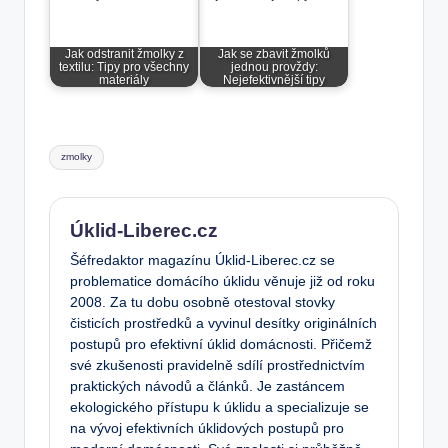
Jak odstranit žmolky z
Jak se zbavit žmolků
textilu: Tipy pro všechny
jednou provždy:
materiály
Nejefektivnější tipy
Tags:
zmolky
Úklid-Liberec.cz
Šéfredaktor magazínu Úklid-Liberec.cz se
problematice domácího úklidu věnuje již od roku
2008. Za tu dobu osobně otestoval stovky
čisticích prostředků a vyvinul desítky originálních
postupů pro efektivní úklid domácnosti. Přičemž
své zkušenosti pravidelně sdílí prostřednictvím
praktických návodů a článků. Je zastáncem
ekologického přístupu k úklidu a specializuje se
na vývoj efektivních úklidových postupů pro