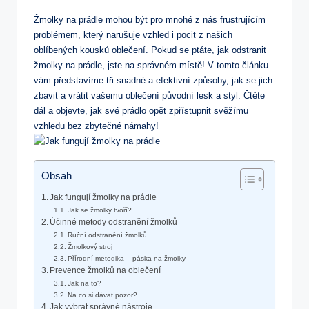
Žmolky na‌ prádle ⁤mohou být pro mnohé z ⁤nás frustrujícím⁣
problémem, který narušuje ‌vzhled i pocit z našich
oblíbených kousků oblečení. Pokud se ptáte, jak odstranit
žmolky na prádle, jste ⁢na správném místě! V tomto článku
vám představíme tři snadné a efektivní způsoby, jak se jich
zbavit a vrátit ⁣vašemu oblečení původní lesk a‍ styl. Čtěte
dál a objevte, jak své prádlo opět zpřístupnit ‍svěžímu
vzhledu ‌bez zbytečné námahy!
Obsah
Jak fungují žmolky na prádle
Jak​ se žmolky tvoří?
Účinné metody odstranění žmolků
Ruční odstranění žmolků
Žmolkový stroj
Přírodní ⁤metodika – páska na žmolky
Prevence žmolků na oblečení
Jak ⁤na to?
Na⁤ co si dávat pozor?
Jak vybrat správné nástroje