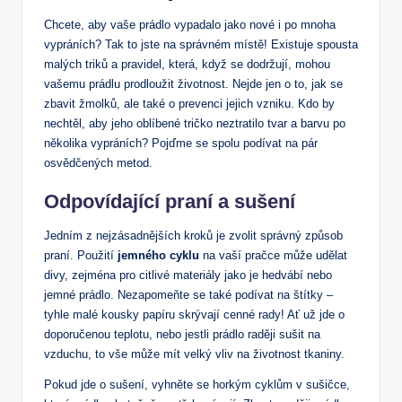
Chcete, aby vaše prádlo vypadalo​ jako nové i po mnoha
vypráních? Tak to jste na správném místě! Existuje spousta
⁢malých triků a pravidel, která, když se dodržují, mohou
vašemu prádlu prodloužit ‍životnost. Nejde jen o to, jak se
⁤zbavit žmolků, ‌ale ⁣také o⁢ prevenci jejich ⁣vzniku.‍ Kdo by
‌nechtěl, aby jeho oblíbené tričko neztratilo tvar a barvu po
několika vypráních? Pojďme se spolu ‌podívat na pár
osvědčených metod.
Odpovídající ⁢praní‍ a⁤ sušení
Jedním z nejzásadnějších kroků je zvolit správný⁤ způsob
praní. Použití
jemného cyklu
na vaší pračce může udělat
divy, zejména pro citlivé materiály jako je hedvábí​ nebo
jemné prádlo. ⁤Nezapomeňte ‌se také podívat na štítky –
tyhle malé kousky papíru skrývají cenné rady! Ať už jde o
doporučenou teplotu, nebo jestli prádlo raději sušit na
vzduchu, to⁣ vše může mít velký vliv na životnost tkaniny.
Pokud jde o ​sušení,‌ vyhněte se horkým ​cyklům v sušičce,