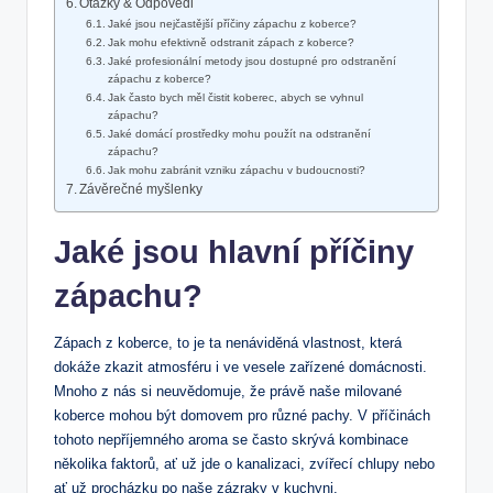
Otázky & Odpovědi
Jaké jsou nejčastější příčiny zápachu z koberce?
Jak mohu efektivně odstranit zápach z koberce?
Jaké profesionální metody jsou dostupné pro odstranění
zápachu z koberce?
Jak často bych měl čistit koberec, abych se vyhnul
zápachu?
Jaké domácí prostředky mohu použít na odstranění
zápachu?
Jak mohu zabránit vzniku zápachu v budoucnosti?
Závěrečné myšlenky
Jaké jsou hlavní příčiny
zápachu?
Zápach z koberce, to je ta nenáviděná vlastnost, která
dokáže zkazit atmosféru i ve vesele zařízené domácnosti.
Mnoho z nás si neuvědomuje, že právě naše milované
koberce mohou být domovem pro různé pachy. V příčinách
tohoto nepříjemného aroma se často skrývá kombinace
několika faktorů, ať už jde o kanalizaci, zvířecí chlupy nebo
ať už procházku po naše zázraky v kuchyni.