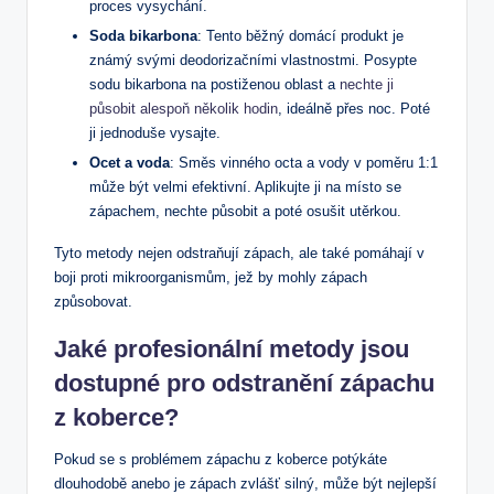
proces vysychání.
Soda bikarbona
: Tento běžný domácí produkt je
známý svými deodorizačními vlastnostmi. Posypte
sodu bikarbona na postiženou oblast a
nechte ji
působit alespoň několik hodin
, ideálně přes noc. Poté
ji jednoduše vysajte.
Ocet a voda
: Směs vinného octa a vody v poměru 1:1
může být velmi efektivní. Aplikujte ji na místo se
zápachem, nechte působit a poté osušit utěrkou.
Tyto metody nejen odstraňují zápach, ale také pomáhají v
boji proti mikroorganismům, jež by mohly zápach
způsobovat.
Jaké profesionální metody jsou
dostupné pro odstranění zápachu
z koberce?
Pokud se s problémem zápachu z koberce potýkáte
dlouhodobě anebo je zápach zvlášť silný, může být nejlepší