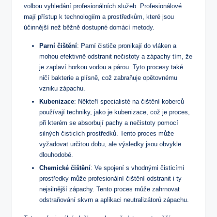
volbou vyhledání profesionálních služeb. Profesionálové
mají přístup k technologiím a prostředkům, které jsou
účinnější než běžně dostupné domácí metody.
Parní čištění
: Parní čističe pronikají do vláken a
mohou efektivně odstranit nečistoty a zápachy tím, že
je zaplaví horkou vodou a párou. Tyto procesy také
ničí bakterie a plísně, což zabraňuje opětovnému
vzniku zápachu.
Kubenizace
: Někteří specialisté na čištění koberců
používají techniky, jako je kubenizace, což je proces,
při kterém se absorbují pachy a nečistoty pomocí
silných čisticích prostředků. Tento proces může
vyžadovat určitou dobu, ale výsledky jsou obvykle
dlouhodobé.
Chemické čištění
: Ve spojení s vhodnými čisticími
prostředky může profesionální čištění odstranit i ty
nejsilnější zápachy. Tento proces může zahrnovat
odstraňování skvrn a aplikaci neutralizátorů zápachu.