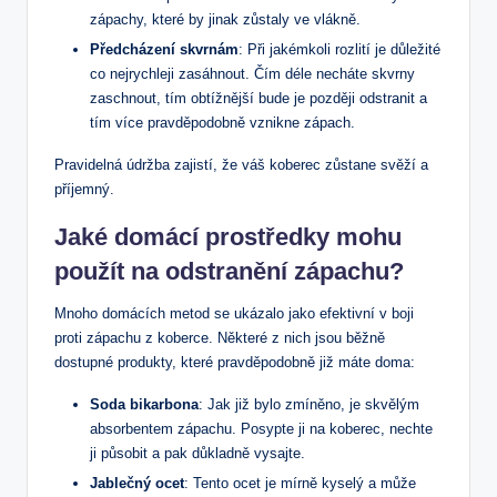
zápachy, které by jinak zůstaly ve vlákně.
Předcházení skvrnám
: Při jakémkoli rozlití je důležité
co nejrychleji zasáhnout. Čím déle necháte skvrny
zaschnout, tím obtížnější bude je později odstranit a
tím více pravděpodobně vznikne zápach.
Pravidelná údržba zajistí, že váš koberec zůstane svěží a
příjemný.
Jaké domácí prostředky mohu
použít na odstranění zápachu?
Mnoho domácích metod se ukázalo jako efektivní v boji
proti zápachu z koberce. Některé z nich jsou běžně
dostupné produkty, které pravděpodobně již máte doma:
Soda bikarbona
: Jak již bylo zmíněno, je skvělým
absorbentem zápachu. Posypte ji na koberec, nechte
ji působit a pak důkladně vysajte.
Jablečný ocet
: Tento ocet je mírně kyselý a může