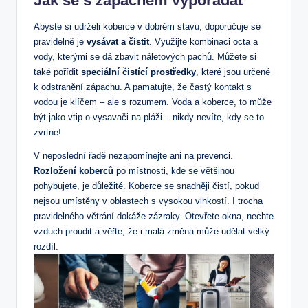
Jak se s zápachem vypořádat
Abyste si udrželi koberce v dobrém stavu, doporučuje se
pravidelně je
vysávat a čistit
. Využijte kombinaci octa a
vody, kterými se dá zbavit náletových pachů. Můžete si
také pořídit
speciální čistící prostředky
, které jsou určené
k odstranění zápachu. A pamatujte, že častý kontakt s
vodou je klíčem – ale s rozumem. Voda a koberce, to může
být jako vtip o vysavači na pláži – nikdy nevíte, kdy se to
zvrtne!
V neposlední řadě nezapomínejte ani na prevenci.
Rozložení koberců
po místnosti, kde se většinou
pohybujete, je důležité. Koberce se snadněji čistí, pokud
nejsou umístěny v oblastech s vysokou vlhkostí. I trocha
pravidelného větrání dokáže zázraky. Otevřete okna, nechte
vzduch proudit a věřte, že i malá změna může udělat velký
rozdíl.