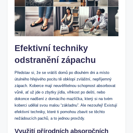
Efektivní techniky
odstranění zápachu
Představ si, že se vrátíš domů po dlouhém dni a místo
útulného hřejivého pocitu tě obklopí zvláštní, nepříjemný
zápach. Koberce mají neuvěřitelnou schopnost absorbovat
vůně, ať už jde o zbytky jídla, vlhkost po dešti, nebo
dokonce nadšení z domácího mazlíčka, který si na tvém
koberci udělal svou malou “základnu”. Ale nezoufej! Existují
efektivní techniky, které ti pomohou zbavit se těchto
nežádoucích pachů, a to jednou provždy.
Využití přírodních absorpčních