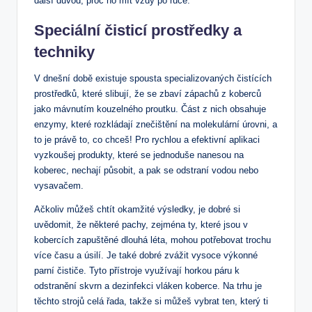
další důvod, proč ho mít vždy po ruce.
Speciální čisticí prostředky a
techniky
V dnešní době existuje spousta specializovaných čistících
prostředků, které slibují, že se zbaví zápachů z koberců
jako mávnutím kouzelného proutku. Část z nich obsahuje
enzymy, které rozkládají znečištění na molekulární úrovni, a
to je právě to, co chceš! Pro rychlou a efektivní aplikaci
vyzkoušej produkty, které se jednoduše nanesou na
koberec, nechají působit, a pak se odstraní vodou nebo
vysavačem.
Ačkoliv můžeš chtít okamžité výsledky, je dobré si
uvědomit, že některé pachy, zejména ty, které jsou v
kobercích zapuštěné dlouhá léta, mohou potřebovat trochu
více času a úsilí. Je také dobré zvážit vysoce výkonné
parní čističe. Tyto přístroje využívají horkou páru k
odstranění skvrn a dezinfekci vláken koberce. Na trhu je
těchto strojů celá řada, takže si můžeš vybrat ten, který ti