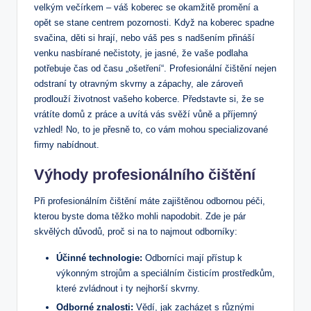
velkým večírkem – váš koberec se okamžitě promění a
opět se stane centrem pozornosti. Když na koberec spadne
svačina, děti si hrají, nebo váš pes s nadšením přináší
venku nasbírané nečistoty, je jasné, že vaše podlaha
potřebuje čas od času „ošetření“. Profesionální čištění nejen
odstraní ty otravným skvrny a zápachy, ale zároveň
prodlouží životnost vašeho koberce. Představte si, že se
vrátíte domů z práce a uvítá vás svěží vůně a příjemný
vzhled! No, to je přesně to, co vám mohou specializované
firmy nabídnout.
Výhody profesionálního čištění
Při profesionálním čištění máte zajištěnou odbornou péči,
kterou byste doma těžko mohli napodobit. Zde je pár
skvělých důvodů, proč si na to najmout odborníky:
Účinné technologie:
Odborníci mají přístup k
výkonným strojům a speciálním čisticím prostředkům,
které zvládnout i ty nejhorší skvrny.
Odborné znalosti:
Vědí, jak zacházet s různými