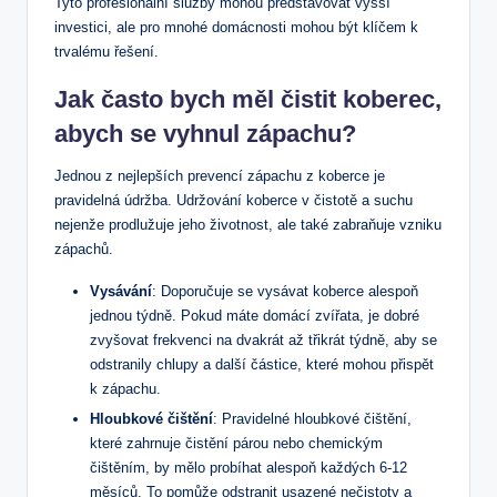
Tyto profesionální služby mohou představovat vyšší
investici, ale pro mnohé domácnosti mohou být klíčem k
trvalému řešení.
Jak často bych měl čistit koberec,
abych se vyhnul zápachu?
Jednou z nejlepších prevencí zápachu z koberce je
pravidelná údržba. Udržování koberce v čistotě a suchu
nejenže prodlužuje jeho životnost, ale také zabraňuje vzniku
zápachů.
Vysávání
: Doporučuje se vysávat koberce alespoň
jednou týdně. Pokud máte domácí zvířata, je dobré
zvyšovat frekvenci na dvakrát až třikrát týdně, aby se
odstranily chlupy a další částice, které mohou přispět
k zápachu.
Hloubkové čištění
: Pravidelné hloubkové čištění,
které zahrnuje čistění párou nebo chemickým
čištěním, by mělo probíhat alespoň každých 6-12
měsíců. To pomůže odstranit usazené nečistoty a