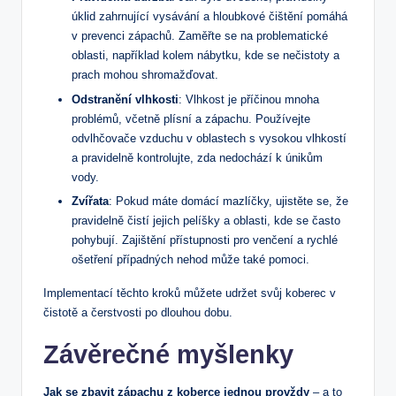
úklid zahrnující vysávání a hloubkové čištění pomáhá
v prevenci zápachů. Zaměřte se na problematické
oblasti, například kolem nábytku, kde se nečistoty a
prach mohou shromažďovat.
Odstranění vlhkosti
: Vlhkost je příčinou mnoha
problémů, včetně plísní a zápachu. Používejte
odvlhčovače vzduchu v oblastech s vysokou vlhkostí
a pravidelně kontrolujte, zda nedochází k únikům
vody.
Zvířata
: Pokud máte domácí mazlíčky, ujistěte se, že
pravidelně čistí jejich pelíšky a oblasti, kde se často
pohybují. Zajištění přístupnosti pro venčení a rychlé
ošetření případných nehod může také pomoci.
Implementací těchto kroků můžete udržet svůj koberec v
čistotě a čerstvosti po dlouhou dobu.
Závěrečné myšlenky
Jak se zbavit zápachu z koberce jednou provždy
– a to