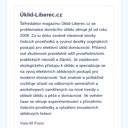
Úklid-Liberec.cz
Šéfredaktor magazínu Úklid-Liberec.cz se
problematice domácího úklidu věnuje již od roku
2008. Za tu dobu osobně otestoval stovky
čisticích prostředků a vyvinul desítky originálních
postupů pro efektivní úklid domácnosti. Přičemž
své zkušenosti pravidelně sdílí prostřednictvím
praktických návodů a článků. Je zastáncem
ekologického přístupu k úklidu a specializuje se
na vývoj efektivních úklidových postupů pro
moderní domácnosti. Své znalosti si průběžně
rozšiřuje účastí na odborných seminářích a
workshopech zaměřených na nové trendy v
oblasti úklidu a péče o domácnost. Ve volném
čase se věnuje experimentování s přírodními
čisticími prostředky a vytváření inovativních
úklidových řešení.
View All Posts