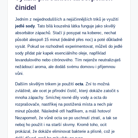
činidel
Jedním z nejjednodušších a nejúčinnějších triků je využití
jedlé sody
. Tato bílá kouzelná látka funguje jako skvělý
absorbátor zápachů. Stačí ji posypat na koberec, nechat
působit alespoň 15 minut (ideálně přes noc) a poté důkladně
vysát. Pokud se rozhodneš experimentovat, můžeš do jedlé
sody přidat pár kapek esenciálního oleje, například
levandulového nebo citrónového. Tím nejenže neutralizuješ
nežádoucí aroma, ale dodáš svému domovu i příjemnou
vůni.
Dalším skvělým trikem je použití
octa
. Zní to možná
zvláštně, ale ocet je přírodní čistič, který dokáže zatočit s
mnoha zápachy. Smíchej rovné díly vody a octa do
rozprašovače, nastříkej na postižená místa a nech pár
minut působit. Následně otři hadříkem, a máš hotovo!
Nezapomeň, že vůně octa se po uschnutí ztratí, a tak se
neboj ho použít i na starší skvrny. Kromě toho, ocit
prokázal, že dokáže eliminovat bakterie a plísně, což je