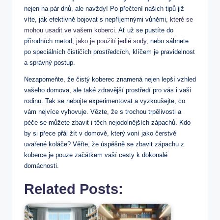
nejen na pár dnů, ale navždy! Po přečtení našich tipů již
víte, jak efektivně bojovat s nepříjemnými vůněmi,
které se
mohou usadit ve vašem koberci
. Ať už se pustíte do
přírodních metod,
jako je použití jedlé sody
, nebo sáhnete
po speciálních čističích prostředcích, klíčem je pravidelnost
a správný postup.
Nezapomeňte, že čistý koberec znamená nejen lepší vzhled
vašeho domova, ale také zdravější prostředí pro vás i vaši
rodinu. Tak se nebojte experimentovat a vyzkoušejte, co
vám nejvíce vyhovuje. Vězte, že s trochou trpělivosti a
péče se můžete zbavit i těch nejodolnějších zápachů. Kdo
by si přece přál žít v domově, který voní jako čerstvě
uvařené koláče? Věřte, že úspěšně se zbavit zápachu z
koberce je pouze začátkem vaší cesty k dokonalé
domácnosti.
Related Posts: