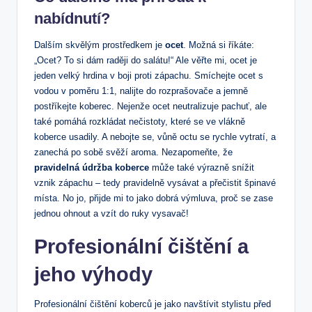
nabídnutí?
Dalším skvělým prostředkem je
ocet
. Možná si říkáte:
„Ocet? To si dám raději do salátu!“ Ale věřte mi, ocet je
jeden velký hrdina v boji proti zápachu. Smíchejte ocet s
vodou v poměru 1:1, nalijte do rozprašovače a jemně
postříkejte koberec. Nejenže ocet neutralizuje pachuť, ale
také pomáhá rozkládat nečistoty, které se ve vlákně
koberce usadily. A nebojte se, vůně octu se rychle vytratí, a
zanechá po sobě svěží aroma. Nezapomeňte, že
pravidelná údržba koberce
může také výrazně snížit
vznik zápachu – tedy pravidelně vysávat a přečistit špinavé
místa. No jo, přijde mi to jako dobrá výmluva, proč se zase
jednou ohnout a vzít do ruky vysavač!
Profesionální čištění a
jeho výhody
Profesionální čištění koberců je jako navštívit stylistu před