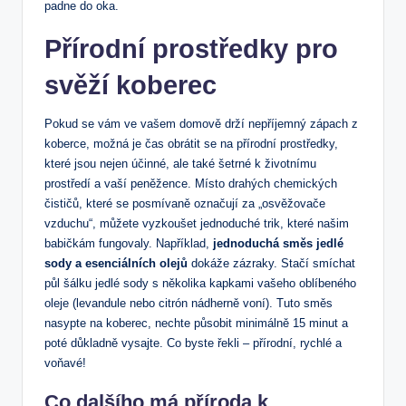
padne do oka.
Přírodní prostředky pro
svěží koberec
Pokud se vám ve vašem domově drží nepříjemný zápach z
koberce, možná je čas obrátit se na přírodní prostředky,
které jsou nejen účinné, ale také šetrné k životnímu
prostředí a vaší peněžence. Místo drahých chemických
čističů, které se posmívaně označují za „osvěžovače
vzduchu“, můžete vyzkoušet jednoduché trik, které našim
babičkám fungovaly. Například,
jednoduchá směs jedlé
sody a esenciálních olejů
dokáže zázraky. Stačí smíchat
půl šálku jedlé sody s několika kapkami vašeho oblíbeného
oleje (levandule nebo citrón nádherně voní). Tuto směs
nasypte na koberec, nechte působit minimálně 15 minut a
poté důkladně vysajte. Co byste řekli – přírodní, rychlé a
voňavé!
Co dalšího má příroda k