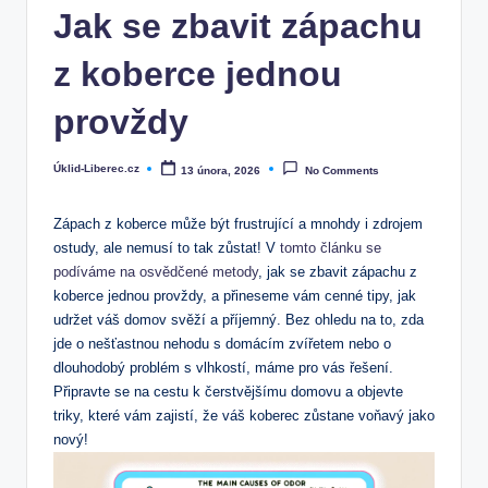
Jak se zbavit zápachu
z koberce jednou
provždy
Úklid-Liberec.cz
13 února, 2026
No Comments
Posted
by
Zápach z koberce může být frustrující a mnohdy i zdrojem
ostudy, ale nemusí to tak zůstat! V
tomto článku se
podíváme na osvědčené metody
, jak se zbavit zápachu z
koberce jednou provždy, a přineseme vám cenné tipy, jak
udržet váš domov svěží a příjemný. Bez ohledu na to, zda
jde o nešťastnou nehodu s domácím zvířetem nebo o
dlouhodobý problém s vlhkostí, máme pro vás řešení.
Připravte se na cestu k čerstvějšímu domovu a objevte
triky, které vám zajistí, že váš koberec zůstane voňavý jako
nový!