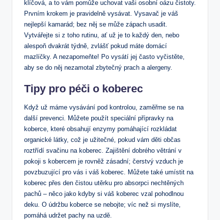
klíčová, a to vám pomůže uchovat vaši osobní oázu čistoty.
Prvním krokem je pravidelně vysávat. Vysavač je váš
nejlepší kamarád; bez něj se může zápach usadit.
Vytvářejte si z toho rutinu, ať už je to každý den, nebo
alespoň dvakrát týdně, zvlášť pokud máte domácí
mazlíčky. A nezapomeňte! Po vysátí jej často vyčistěte,
aby se do něj nezamotal zbytečný prach a alergeny.
Tipy pro péči o koberec
Když už máme vysávání pod kontrolou, zaměřme se na
další prevenci. Můžete použít speciální přípravky na
koberce, které obsahují enzymy pomáhající rozkládat
organické látky, což je užitečné, pokud vám děti občas
roztřídí svačinu na koberec. Zajištění dobrého větrání v
pokoji s kobercem je rovněž zásadní; čerstvý vzduch je
povzbuzující pro vás i váš koberec. Můžete také umístit na
koberec přes den čistou utěrku pro absorpci nechtěných
pachů – něco jako kdyby si váš koberec vzal pohodlnou
deku. O údržbu koberce se nebojte; víc než si myslíte,
pomáhá udržet pachy na uzdě.