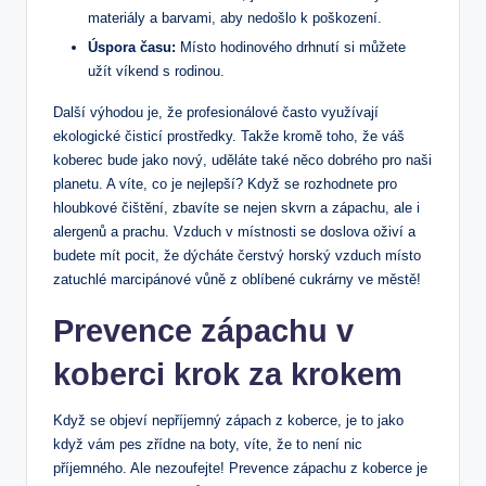
materiály a barvami, aby nedošlo k poškození.
Úspora času:
Místo hodinového drhnutí si můžete
užít víkend s rodinou.
Další výhodou je, že profesionálové často využívají
ekologické čisticí prostředky. Takže kromě toho, že váš
koberec bude jako nový, uděláte také něco dobrého pro naši
planetu. A víte, co je nejlepší? Když se rozhodnete pro
hloubkové čištění, zbavíte se nejen skvrn a zápachu, ale i
alergenů a prachu. Vzduch v místnosti se doslova oživí a
budete mít pocit, že dýcháte čerstvý horský vzduch místo
zatuchlé marcipánové vůně z oblíbené cukrárny ve městě!
Prevence zápachu v
koberci krok za krokem
Když se objeví nepříjemný zápach z koberce, je to jako
když vám pes zřídne na boty, víte, že to není nic
příjemného. Ale nezoufejte! Prevence zápachu z koberce je