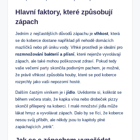
Hlavní faktory, které způsobují
zápach
Jedním z nejčastějších důvodů zápachu je
vlhkost
, která
se do koberce dostane například při nehodě domácích
mazlíčků nebo při úniku vody. Vlhké prostředí je ideální pro
rozmnožování bakterií a plísní
, které nejenže vyvolávají
zápach, ale také mohou poškozovat zdraví. Pokud tedy
vaše večerní
party
skončila podivným pachem, je možné,
že právě vlhkost způsobila houby, které se pod koberce
rozprchly jako vaši nepozorní hosté.
Dalším častým viníkem je i
jídlo
. Uvědomte si, kolikrát se
během večera stalo, že kapka vína nebo drobeček pizzy
skončil přilepený na koberci. I malé množství jídla může
lákat hmyz a vyvolávat zápach. Dalo by se říci, že koberce
nesou svůj příběh, ale někdy jsou to kapitoly plné
zapáchajících „intrik“.