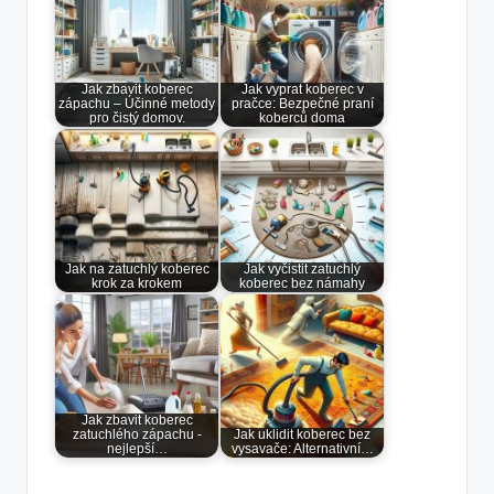
Jak zbavit koberec
Jak vyprat koberec v
zápachu – Účinné metody
pračce: Bezpečné praní
pro čistý domov.
koberců doma
Jak na zatuchlý koberec
Jak vyčistit zatuchlý
krok za krokem
koberec bez námahy
Jak zbavit koberec
zatuchlého zápachu -
Jak uklidit koberec bez
nejlepší…
vysavače: Alternativní…