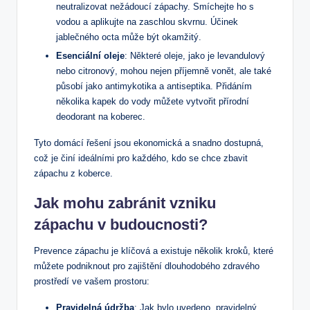
neutralizovat nežádoucí zápachy. Smíchejte ho s
vodou a aplikujte na zaschlou skvrnu. Účinek
jablečného octa může být okamžitý.
Esenciální oleje
: Některé oleje, jako je levandulový
nebo citronový, mohou nejen příjemně vonět, ale také
působí jako antimykotika a antiseptika. Přidáním
několika kapek do vody můžete vytvořit přírodní
deodorant na koberec.
Tyto domácí řešení jsou ekonomická a snadno dostupná,
což je činí ideálními pro každého, kdo se chce zbavit
zápachu z koberce.
Jak mohu zabránit vzniku
zápachu v budoucnosti?
Prevence zápachu je klíčová a existuje několik kroků, které
můžete podniknout pro zajištění dlouhodobého zdravého
prostředí ve vašem prostoru:
Pravidelná údržba
: Jak bylo uvedeno, pravidelný