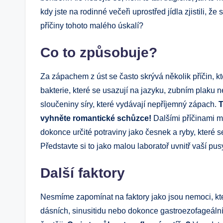
kdy jste na rodinné večeři uprostřed jídla zjistili, 
příčiny tohoto malého úskalí?
Co to způsobuje?
Za zápachem z úst se často skrývá několik příčin, kt
bakterie, které se usazují na jazyku, zubním plaku
sloučeniny síry, které vydávají nepříjemný zápach.
T
vyhněte romantické schůzce!
Dalšími příčinami m
dokonce určité potraviny jako česnek a ryby, které 
Představte si to jako malou laboratoř uvnitř vaší pu
Další faktory
Nesmíme zapomínat na faktory jako jsou nemoci, kte
dásních, sinusitidu nebo dokonce gastroezofageáln