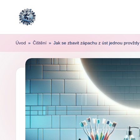
Skip
to
content
Úvod
»
Čištění
»
Jak se zbavit zápachu z úst jednou provždy