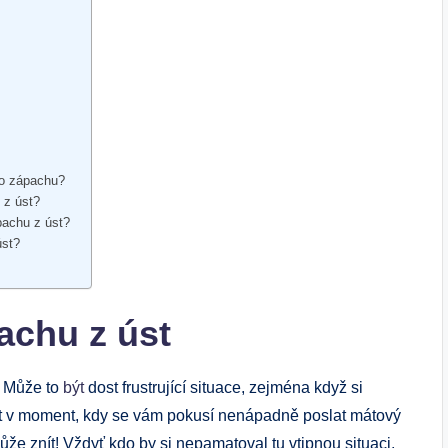
lo zápachu?
 z úst?
pachu z úst?
úst?
achu z úst
. Může to
být
dost frustrující situace, zejména když si
it v moment, kdy se vám pokusí nenápadně poslat mátový
může znít! Vždyť kdo by si nepamatoval tu vtipnou situaci,