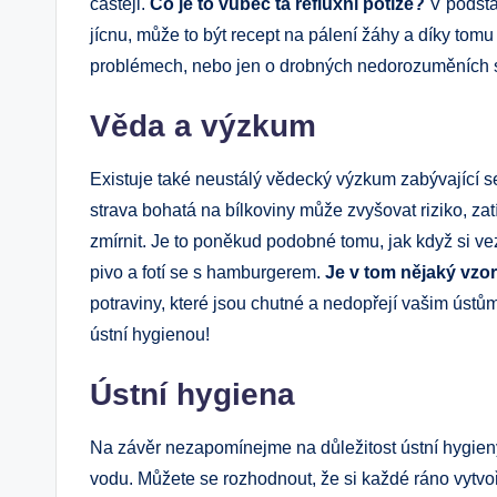
častěji.
Co je to vůbec ta refluxní potíže?
V podstat
jícnu, může to být recept na pálení žáhy a díky tom
problémech, nebo jen o drobných nedorozuměních s
Věda a výzkum
Existuje také neustálý vědecký výzkum zabývající se
strava bohatá na bílkoviny může zvyšovat riziko, z
zmírnit. Je to poněkud podobné tomu, jak když si ve
pivo a fotí se s hamburgerem.
Je v tom nějaký vzo
potraviny, které jsou chutné a nedopřejí vašim ústů
ústní hygienou!
Ústní hygiena
Na závěr nezapomínejme na důležitost ústní hygieny. 
vodu. Můžete se rozhodnout, že si každé ráno vytvoří