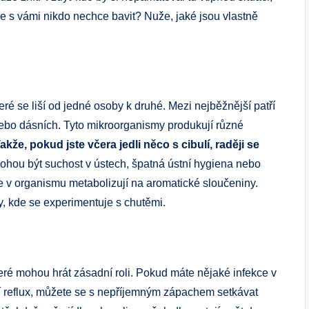
že se s vámi nikdo nechce bavit? Nuže, jaké jsou vlastně
eré se liší od jedné osoby k druhé. Mezi nejběžnější patří
 nebo dásních. Tyto mikroorganismy produkují různé
akže, pokud jste včera jedli něco s cibulí, raději se
ohou být suchost v ústech, špatná ústní hygiena nebo
se v organismu metabolizují na aromatické sloučeniny.
sy, kde se experimentuje s chutěmi.
ré mohou hrát zásadní roli. Pokud máte nějaké infekce v
í reflux, můžete se s nepříjemným zápachem setkávat