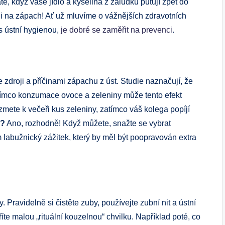
ě, když vaše jídlo a kyselina z žaludku putují zpět do
u i na zápach! Ať už mluvíme o vážnějších zdravotních
 ústní hygienou,
je dobré se zaměřit na prevenci
.
 zdroji a příčinami zápachu z úst. Studie naznačují, že
atímco konzumace ovoce a zeleniny může tento efekt
zmete k večeři kus zeleniny, zatímco váš kolega popíjí
r?
Ano, rozhodně! Když můžete, snažte se vybrat
m labužnický zážitek, který by měl být poopravován extra
Pravidelně si čistěte zuby, používejte zubní nit a ústní
te malou „rituální kouzelnou“ chvilku. Například poté, co