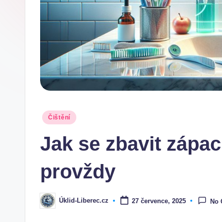
Posted
Čištění
in
Jak se zbavit zápac
provždy
Úklid-Liberec.cz
27 července, 2025
No
Posted
by