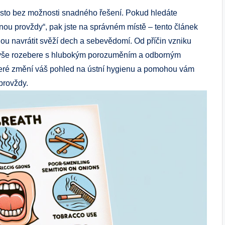
často bez možnosti snadného řešení. Pokud hledáte
nou provždy“, pak jste na správném místě – tento článek
ou navrátit svěží dech a sebevědomí. Od příčin vzniku
, vše rozebere s hlubokým porozuměním a odborným
 které změní váš pohled na ústní hygienu a pomohou vám
provždy.