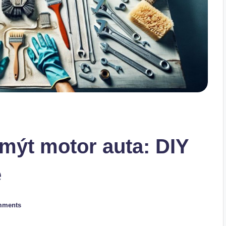
mýt motor auta: DIY
e
mments