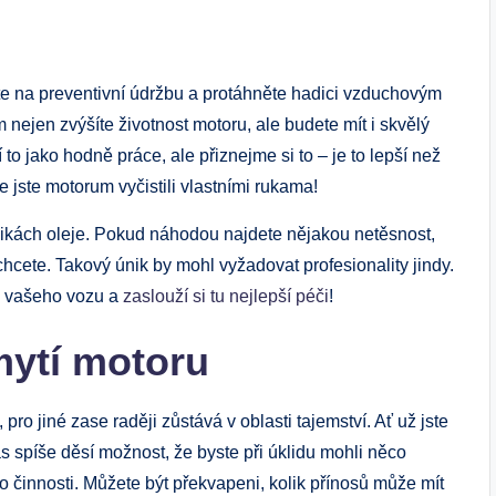
te na preventivní údržbu a protáhněte hadici vzduchovým
nejen zvýšíte životnost motoru, ale budete mít i skvělý
to jako hodně práce, ale přiznejme si to – je to lepší než
 že jste motorum vyčistili vlastními rukama!
ikách oleje. Pokud náhodou najdete nějakou netěsnost,
hcete. Takový únik by mohl vyžadovat profesionality jindy.
em vašeho vozu a
zaslouží si tu nejlepší péči
!
ytí motoru
 pro jiné zase raději zůstává v oblasti tajemství. Ať už jste
 spíše děsí možnost, že byste při úklidu mohli něco
o činnosti. Můžete být překvapeni, kolik přínosů může mít