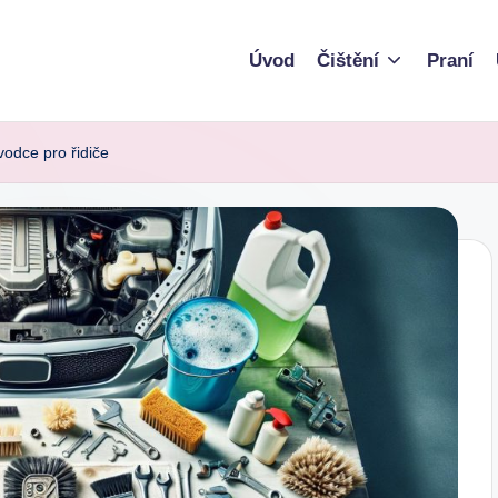
Úvod
Čištění
Praní
odce pro řidiče