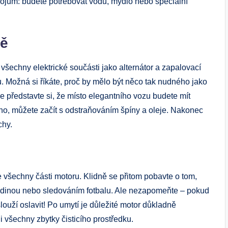
strojům: budete potřebovat vodu, mýdlo nebo speciální
tě
echny elektrické součásti jako alternátor a zapalovací
. Možná si říkáte, proč by mělo být něco tak nudného jako
e představte si, že místo elegantního vozu budete mít
ěno, můžete začít s odstraňováním špíny a oleje. Nakonec
chy.
e všechny části motoru. Klidně se přitom pobavte o tom,
s rodinou nebo sledováním fotbalu. Ale nezapomeňte – pokud
slouží oslavit! Po umytí je důležité motor důkladně
li všechny zbytky čisticího prostředku.