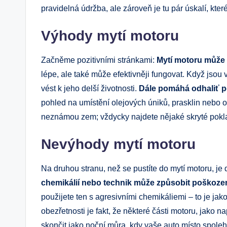
pravidelná údržba, ale zároveň je tu pár úskalí, kter
Výhody mytí motoru
Začněme pozitivními stránkami:
Mytí motoru může 
lépe, ale také může efektivněji fungovat. Když jsou 
vést k jeho delší životnosti.
Dále pomáhá odhaliť p
pohled na umístění olejových úniků, prasklin nebo ot
neznámou zem; vždycky najdete nějaké skryté pokl
Nevýhody mytí motoru
Na druhou stranu, než se pustíte do mytí motoru, je 
chemikálií nebo technik může způsobit poškoze
použijete ten s agresivními chemikáliemi – to je jak
obezřetnosti je fakt, že některé části motoru, jako 
skončit jako noční můra, kdy vaše auto místo spoleh