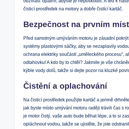
obzvlášť opatrní, abyste je nepoškodili. A teď k ná
čisticí prostředek na motory a dobře čistící kartáč.
Bezpečnost na prvním mís
Před samotným umýváním motoru je zásadní pokrýt vš
systémy plastovými sáčky, aby se nezaplavily vodou
ochrana elektriky součástí „uměleckého procesu“, al
odtahovku! A kdo by to chtěl? Jakmile je vše chrán
kýble vody dolů, takže si dejte pozor na kluzké povr
Čistění a oplachování
Na čisticí prostředek použijte kartáč a jemně drhnět
jak byste místo umývání motoru raději trávili čas 
je motor čistý, vaše auto bude běhat lépe, a to si za
opláchnout vodou, takže se ujistěte, že jste odstrani