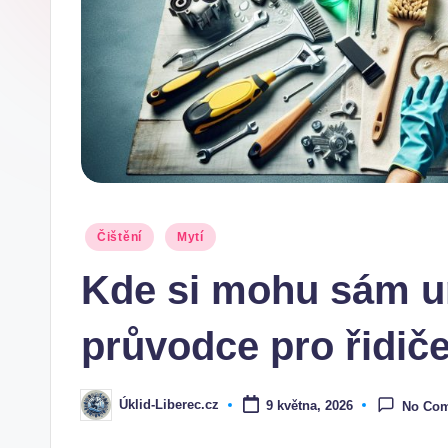
Posted
Čištění
Mytí
in
Kde si mohu sám u
průvodce pro řidič
Úklid-Liberec.cz
9 května, 2026
No Co
Posted
by