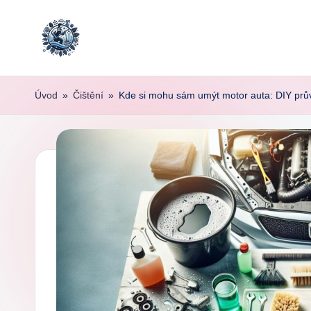
Skip
to
content
Úvod
»
Čištění
»
Kde si mohu sám umýt motor auta: DIY prův