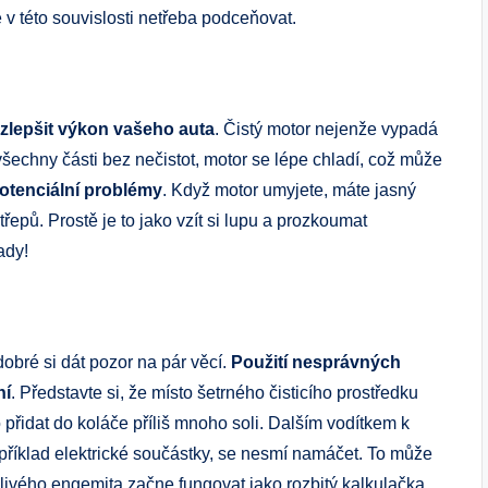
é v této souvislosti netřeba podceňovat.
zlepšit výkon vašeho auta
. Čistý motor nejenže vypadá
všechny části bez nečistot, motor se lépe chladí, což může
otenciální problémy
. Když motor umyjete, máte jasný
řepů. Prostě je to jako vzít si lupu a prozkoumat
ady!
dobré si dát pozor na pár věcí.
Použití nesprávných
ní
. Představte si, že místo šetrného čisticího prostředku
o přidat do koláče příliš mnoho soli. Dalším vodítkem k
například elektrické součástky, se nesmí namáčet. To může
livého engemita začne fungovat jako rozbitý kalkulačka.