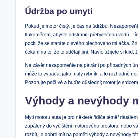
Údržba po umytí
Pokud je motor čistý, je čas na údržbu. Nezapomeň
tlakoměrem, abyste odstranili přebytečnou vodu. Tím 
pocit, že se staráte o svého plechového miláčka. Zní 
čekání na to, že to udělají jiní. Navíc užijete si klid,
Na závěr nezapomeňte na pátrání po případných ún
může to vypadat jako malý rybník, a to rozhodně nec
Pozorujte pečlivě a buďte důslední; motor je srdc
Výhody a nevýhody m
Mytí motoru auta je pro některé řidiče téměř rituálem,
zapálený do vyčištění motorového prostoru, nebo vás
rozbít, je dobré mít na paměti výhody a nevýhody tét