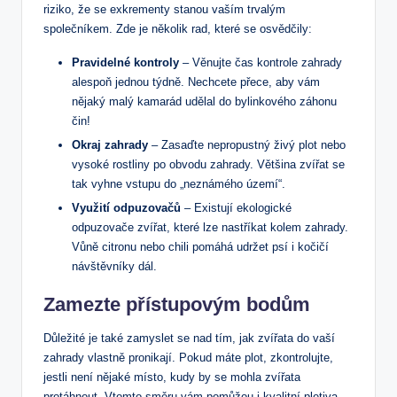
riziko, že se exkrementy stanou vaším trvalým
společníkem. Zde je několik rad, které se osvědčily:
Pravidelné kontroly
– Věnujte čas kontrole zahrady
alespoň jednou týdně. Nechcete přece, aby vám
nějaký malý kamarád udělal do bylinkového záhonu
čin!
Okraj zahrady
– Zasaďte nepropustný živý plot nebo
vysoké rostliny po obvodu zahrady. Většina zvířat se
tak vyhne vstupu do „neznámého území“.
Využití odpuzovačů
– Existují ekologické
odpuzovače zvířat, které lze nastříkat kolem zahrady.
Vůně citronu nebo chili pomáhá udržet psí i kočičí
návštěvníky dál.
Zamezte přístupovým bodům
Důležité je také zamyslet se nad tím, jak zvířata do vaší
zahrady vlastně pronikají. Pokud máte plot, zkontrolujte,
jestli není nějaké místo, kudy by se mohla zvířata
protáhnout. Vtomto směru vám pomůžou i kvalitní pletiva.