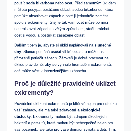
použít
soda bikarbona
nebo
ocet
. Před samotným úklidem
můžete posypat postižené oblasti sodou bikarbonou, která
pomůže absorbovat zápach a poté ji jednoduše zamést
spolu s exkrementy. Stejně tak vám ocet může pomoci
neutralizovat zápach skvělým způsobem; stačí smíchat
ocet s vodou a postříkat zasažené oblasti.
Dalším tipem je, abyste si úklid naplánovali na
slunečné
dny
. Slunce pomáhá osušit vlhké oblasti a může tak
přirozeně potlačit zápach. Zároveň je dobré pracovat na
úklidu pravidelně, aby se vyhnulo hromadění exkrementů,
což může vést k intenzivnějšímu zápachu.
Proč je důležité pravidelně uklízet
exkrementy?
Pravidelné uklízení exkrementů je klíčové nejen pro estetiku
vaší zahrady, ale má také
zdravotní a ekologické
důsledky
. Exkrementy mohou být zdrojem škodlivých
bakterií a parazitů, které mohou být nebezpečné nejen pro
váš pozemek, ale také pro vaše domácí zvířata a děti. Tím,