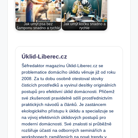
Jak umýt psa bez
Jak umýt kočku snadno a
šamponu snadno a rychle
rychle
Úklid-Liberec.cz
Šéfredaktor magazínu Úklid-Liberec.cz se
problematice domácího úklidu věnuje již od roku
2008. Za tu dobu osobně otestoval stovky
čisticích prostředků a vyvinul desítky originálních
postupů pro efektivní úklid domácnosti. Přičemž
své zkušenosti pravidelně sdílí prostřednictvím
praktických návodů a článků. Je zastáncem
ekologického přístupu k úklidu a specializuje se
na vývoj efektivních úklidových postupů pro
moderní domácnosti. Své znalosti si průběžně
rozšiřuje účastí na odborných seminářích a
workshopech zaměřených na nové trendy v