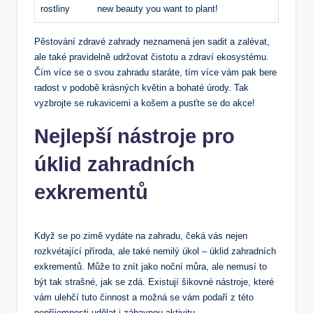
rostliny
new beauty you want to plant!
Pěstování zdravé zahrady neznamená jen sadit a zalévat,
ale také pravidelně udržovat čistotu a zdraví ekosystému.
Čím více se o svou zahradu staráte, tím více vám pak bere
radost v podobě krásných květin a bohaté úrody. Tak
vyzbrojte se rukavicemi a košem a pusťte se do akce!
Nejlepší nástroje pro
úklid zahradních
exkrementů
Když se po zimě vydáte na zahradu, čeká vás nejen
rozkvétající příroda, ale také nemilý úkol – úklid zahradních
exkrementů. Může to znít jako noční můra, ale nemusí to
být tak strašné, jak se zdá. Existují šikovné nástroje, které
vám ulehčí tuto činnost a možná se vám podaří z této
nepříjemnosti udělat i zábavnou aktivitu.