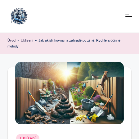
Skip
to
content
Úvod
»
Uklízení
»
Jak uklidit hovna na zahradě po zimě: Rychlé a účinné
metody
Posted
Uklízení