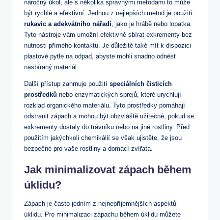
náročný úkol, ale s několika správnými metodami to může
být rychlé a efektivní. Jednou z nejlepších metod je použití
rukavic a adekvátního nářadí
, jako je hrábě nebo lopatka.
Tyto nástroje vám umožní efektivně sbírat exkrementy bez
nutnosti přímého kontaktu. Je důležité také mít k dispozici
plastové pytle na odpad, abyste mohli snadno odnést
nasbíraný materiál.
Další přístup zahrnuje použití
speciálních čisticích
prostředků
nebo enzymatických sprejů, které urychlují
rozklad organického materiálu. Tyto prostředky pomáhají
odstranit zápach a mohou být obzvláště užitečné, pokud se
exkrementy dostaly do trávníku nebo na jiné rostliny. Před
použitím jakýchkoli chemikálií se však ujistěte, že jsou
bezpečné pro vaše rostliny a domácí zvířata.
Jak minimalizovat zápach během
úklidu?
Zápach je často jedním z nejnepříjemnějších aspektů
úklidu. Pro minimalizaci zápachu během úklidu můžete