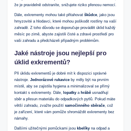
že je pravidelně odstraníte, snižujete riziko přenosu nemocí.
Dále, exkrementy mohou také přitahovat
škůdce
, jako jsou
hmyzovité a hlodavci, které mohou poškodit rostliny na vaší
zahradě. Z toho důvodu se doporučuje provádět úklid každý
měsíc po zimě, abyste zajistili čisté a zdravé prostředí pro
vaši zahradu a předcházeli případným problémům.
Jaké nástroje jsou nejlepší pro
úklid exkrementů?
Při úklidu exkrementů je dobré mít k dispozici správné
nástroje.
Jednorázové rukavice
by měly být na prvním
místě, aby se zajistila hygiena a minimalizoval se přímý
kontakt s exkrementy. Dále,
lopatky
a
hrábě
usnadňují
sběr a přesun materiálu do odpadkových pytlů. Pokud máte
větší zahradu, zvažte použití
samočinného sběrače
, což
je zařízení, které vám pomůže shromáždit exkrementy bez
námahy.
Dalšími užitečnými pomůckami jsou
kbelíky
na odpad a