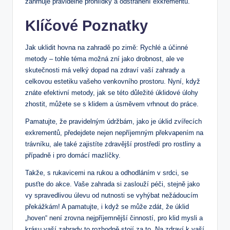
zahrnuje pravidelné prohlídky a odstranění exkrementů.
Klíčové Poznatky
Jak uklidit hovna na zahradě po zimě: Rychlé a účinné
metody – tohle téma možná zní jako drobnost, ale ve
skutečnosti má velký dopad na zdraví vaší zahrady a
celkovou estetiku vašeho venkovního prostoru. Nyní, když
znáte efektivní metody, jak se této důležité úklidové úlohy
zhostit, můžete se s klidem a úsměvem vrhnout do práce.
Pamatujte, že pravidelným údržbám, jako je úklid zvířecích
exkrementů, předejdete nejen nepříjemným překvapením na
trávníku, ale také zajistíte zdravější prostředí pro rostliny a
případně i pro domácí mazlíčky.
Takže, s rukavicemi na rukou a odhodláním v srdci, se
pusťte do akce. Vaše zahrada si zaslouží péči, stejně jako
vy spravedlivou úlevu od nutnosti se vyhýbat nežádoucím
překážkám! A pamatujte, i když se může zdát, že úklid
„hoven“ není zrovna nejpříjemnější činností, pro klid mysli a
krásu vaší zahrady to rozhodně stojí za to. Na zdraví k vaší