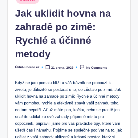
in
Jak uklidit hovna na
zahradě po zimě:
Rychlé a účinné
metody
Úklid-Liberec.cz
21 srpna, 2025
No Comments
Posted
by
Když se jaro pomalu blíží a váš trávník se probouzí k
životu, je důležité se postarat o to, co zůstalo po zimě. Jak
uklidit hovna na zahradě po zimě: Rychlé a účinné metody
vám pomohou rychle a efektivně zbavit vaši zahradu toho,
co tam nepatří. Ať už máte psa, kočku, nebo se prostě jen
snažíte udělat ze své zahrady příjemné místo pro
odpočinek, připravili jsme pro vás praktické tipy, které vám
ušetří čas i námahu. Pojďme se společně podívat na to, jak
udělat z vaší zahrady uklizený a krásný prostor, který si