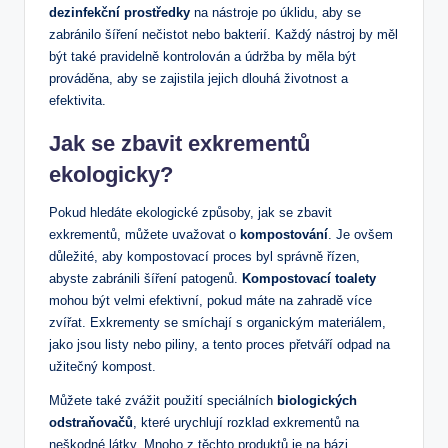
dezinfekční prostředky
na nástroje po úklidu, aby se
zabránilo šíření nečistot nebo bakterií. Každý nástroj by měl
být také pravidelně kontrolován a údržba by měla být
prováděna, aby se zajistila jejich dlouhá životnost a
efektivita.
Jak se zbavit exkrementů
ekologicky?
Pokud hledáte ekologické způsoby, jak se zbavit
exkrementů, můžete uvažovat o
kompostování
. Je ovšem
důležité, aby kompostovací proces byl správně řízen,
abyste zabránili šíření patogenů.
Kompostovací toalety
mohou být velmi efektivní, pokud máte na zahradě více
zvířat. Exkrementy se smíchají s organickým materiálem,
jako jsou listy nebo piliny, a tento proces přetváří odpad na
užitečný kompost.
Můžete také zvážit použití speciálních
biologických
odstraňovačů
, které urychlují rozklad exkrementů na
neškodné látky. Mnoho z těchto produktů je na bázi