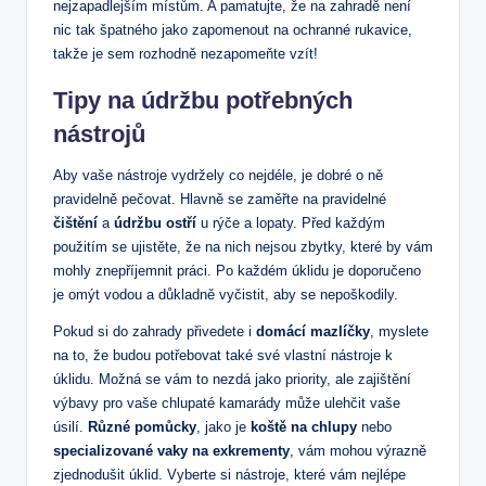
nejzapadlejším místům. A pamatujte, že na zahradě není
nic tak špatného jako zapomenout na ochranné rukavice,
takže je sem rozhodně nezapomeňte vzít!
Tipy na údržbu potřebných
nástrojů
Aby vaše nástroje vydržely co nejdéle, je dobré o ně
pravidelně pečovat. Hlavně se zaměřte na pravidelné
čištění
a
údržbu ostří
u rýče a lopaty. Před každým
použitím se ujistěte, že na nich nejsou zbytky, které by vám
mohly znepříjemnit práci. Po každém úklidu je doporučeno
je omýt vodou a důkladně vyčistit, aby se nepoškodily.
Pokud si do zahrady přivedete i
domácí mazlíčky
, myslete
na to, že budou potřebovat také své vlastní nástroje k
úklidu. Možná se vám to nezdá jako priority, ale zajištění
výbavy pro vaše chlupaté kamarády může ulehčit vaše
úsilí.
Různé pomůcky
, jako je
koště na chlupy
nebo
specializované vaky na exkrementy
, vám mohou výrazně
zjednodušit úklid. Vyberte si nástroje, které vám nejlépe