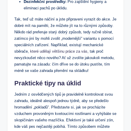
Dezinfekční prostředky:
Pro zajištění hygieny a
eliminaci pachů po úklidu.
Tak, teď už máte náčiní a jste připraveni vyrazit do akce. Je
dobré mít na paměti, že můžete jít na to různými způsoby.
Někdo rád preferuje starý dobrý způsob, tedy ručně sbírat,
zatímco jiní by mohli zvolit „modernější“ variantu s pomocí
speciálních zařízení. Například, existují mechanické
sběrače,
které udělají většinu práce za vás
, tak proč
nevyzkoušet něco nového? Ať už zvolíte jakoukoli metodu,
pamatujte na zásadu: čím dříve se do útoku pustíte, tím
méně se vaše zahrada přemění na skládku!
Praktické tipy na úklid
Jedním z osvědčených tipů je pravidelně kontrolovat svou
zahradu, ideálně alespoň jednou týdně, aby se předešlo
hromadění „pokladů“. Představte si, jak se procházíte
vzduchem provoněným kvetoucími rostlinami a vyhýbáte se
skopičinám vašeho mazlíčka. Efektivní je také určení zón,
kde váš pes nejčastěji pobíhá. Tímto způsobem můžete