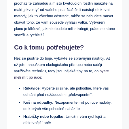
procházíte zahradou a místo kvetoucích rostlin narazíte na
malé „skvosty“ od vašeho psa. Naštěstí existují efektivní
metody, jak to všechno odstranit, takže se nebudete muset
obávat toho, že vám sousedé vyhlásí válku. Vytvoření
plánu je klíčové; jakmile budete mít strategii, práce se stane
snazší a rychlejší.
Co k tomu potřebujete?
Než se pustíte do boje, vybavte se správnými nástroji. Ať
už jste fanouškem ekologického přístupu nebo raději
využíváte techniku, tady jsou nějaké tipy na to, co
byste
měli mít po ruce
:
Rukavice:
Vyberte si silné, ale pohodlné, které vás
ochrání před nežádoucími „překvapením“.
Koš na odpadky:
Nezapomeňte mít po ruce nádoby,
do kterých vše pohodlně naházíte.
Hrabičky nebo lopatku:
Umožní vám rychlejší a
efektivnější sběr.