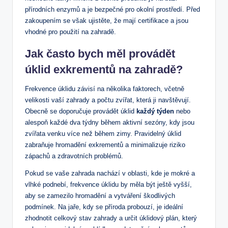
přírodních enzymů a je bezpečné pro okolní prostředí. Před
zakoupením se však ujistěte, že mají certifikace a jsou
vhodné pro použití na zahradě.
Jak často bych měl provádět
úklid exkrementů na zahradě?
Frekvence úklidu závisí na několika faktorech, včetně
velikosti vaší zahrady a počtu zvířat, která ji navštěvují.
Obecně se doporučuje provádět úklid
každý týden
nebo
alespoň každé dva týdny během aktivní sezóny, kdy jsou
zvířata venku více než během zimy. Pravidelný úklid
zabraňuje hromadění exkrementů a minimalizuje riziko
zápachů a zdravotních problémů.
Pokud se vaše zahrada nachází v oblasti, kde je mokré a
vlhké podnebí, frekvence úklidu by měla být ještě vyšší,
aby se zamezilo hromadění a vytváření škodlivých
podmínek. Na jaře, kdy se příroda probouzí, je ideální
zhodnotit celkový stav zahrady a určit úklidový plán, který