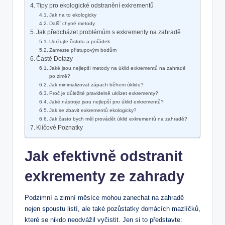
Tipy pro ekologické odstranění exkrementů
Jak na to ekologicky
Další chytré metody
Jak předcházet problémům s exkrementy na zahradě
Udržujte čistotu a pořádek
Zamezte přístupovým bodům
Časté Dotazy
Jaké jsou nejlepší metody na úklid exkrementů na zahradě
po zimě?
Jak minimalizovat zápach během úklidu?
Proč je důležité pravidelně uklízet exkrementy?
Jaké nástroje jsou nejlepší pro úklid exkrementů?
Jak se zbavit exkrementů ekologicky?
Jak často bych měl provádět úklid exkrementů na zahradě?
Klíčové Poznatky
Jak efektivně odstranit
exkrementy ze zahrady
Podzimní a zimní měsíce mohou zanechat na zahradě
nejen spoustu listí, ale také pozůstatky domácích mazlíčků,
které se nikdo neodvážil vyčistit. Jen si to představte: