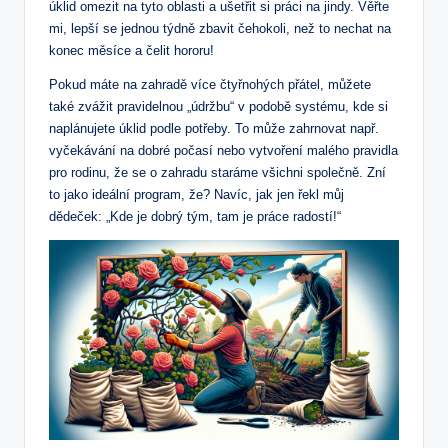
úklid omezit na tyto oblasti a ušetřit si práci na jindy. Věřte
mi, lepší se jednou týdně zbavit čehokoli, než to nechat na
konec měsíce a čelit hororu!
Pokud máte na zahradě více čtyřnohých přátel, můžete
také zvážit pravidelnou „údržbu“ v podobě systému, kde si
naplánujete úklid podle potřeby. To může zahrnovat např.
vyčekávání na dobré počasí nebo vytvoření malého pravidla
pro rodinu, že se o zahradu staráme všichni společně. Zní
to jako ideální program, že? Navíc, jak jen řekl můj
dědeček: „Kde je dobrý tým, tam je práce radostí!“