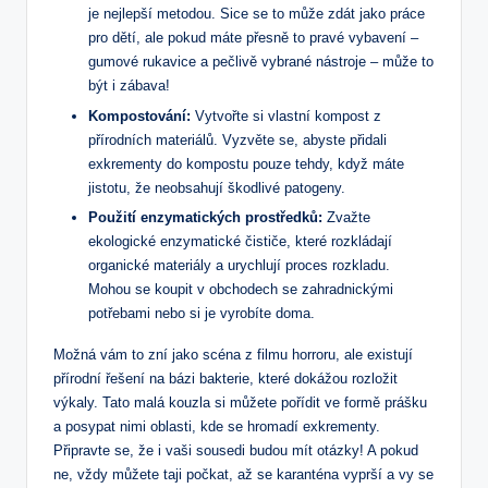
je nejlepší metodou. Sice se to může zdát jako práce
pro dětí, ale pokud máte přesně to pravé vybavení –
gumové rukavice a pečlivě vybrané nástroje – může to
být i zábava!
Kompostování:
Vytvořte si vlastní kompost z
přírodních materiálů. Vyzvěte se, abyste přidali
exkrementy do kompostu pouze tehdy, když máte
jistotu, že neobsahují škodlivé patogeny.
Použití enzymatických prostředků:
Zvažte
ekologické enzymatické čističe, které rozkládají
organické materiály a urychlují proces rozkladu.
Mohou se koupit v obchodech se zahradnickými
potřebami nebo si je vyrobíte doma.
Možná vám to zní jako scéna z filmu horroru, ale existují
přírodní řešení na bázi bakterie, které dokážou rozložit
výkaly. Tato malá kouzla si můžete pořídit ve formě prášku
a posypat nimi oblasti, kde se hromadí exkrementy.
Připravte se, že i vaši sousedi budou mít otázky! A pokud
ne, vždy můžete taji počkat, až se karanténa vyprší a vy se