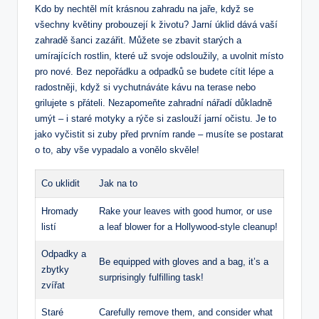
Kdo by nechtěl mít krásnou zahradu na jaře, když se
všechny květiny probouzejí k životu? Jarní úklid dává vaší
zahradě šanci zazářit. Můžete se zbavit starých a
umírajících rostlin, které už svoje odsloužily, a uvolnit místo
pro nové. Bez nepořádku a odpadků se budete cítit lépe a
radostněji, když si vychutnáváte kávu na terase nebo
grilujete s přáteli. Nezapomeňte zahradní nářadí důkladně
umýt – i staré motyky a rýče si zaslouží jarní očistu. Je to
jako vyčistit si zuby před prvním rande – musíte se postarat
o to, aby vše vypadalo a vonělo skvěle!
Co uklidit
Jak na to
Hromady
Rake your leaves with good humor, or use
listí
a leaf blower for a Hollywood-style cleanup!
Odpadky a
Be equipped with gloves and a bag, it’s a
zbytky
surprisingly fulfilling task!
zvířat
Staré
Carefully remove them, and consider what