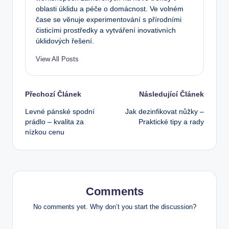
oblasti úklidu a péče o domácnost. Ve volném
čase se věnuje experimentování s přírodními
čisticími prostředky a vytváření inovativních
úklidových řešení.
View All Posts
Post
Přechozí Článek
Následující Článek
Levné pánské spodní
Jak dezinfikovat nůžky –
navigation
prádlo – kvalita za
Praktické tipy a rady
nízkou cenu
Comments
No comments yet. Why don’t you start the discussion?