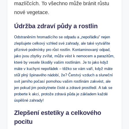
mazlíčcích. To všechno může bránit růstu
nové vegetace.
Údržba zdraví půdy a rostlin
Odstraněním hromadícího se odpadu a „nepořádku“ nejen
zlepšujete celkový vzhled své zahrady, ale také vytváříte
příznivé podmínky pro růst rostlin. Kontaminovaný odpad,
jako jsou zbytky zvířat, může vést k nemocem a parazitům,
které by vesele škodily vašim rostlinám. Je to jako když
máte v kuchyni nepořádek – těžko se vám vaří, když máte
stůl plný špinavého nádobí, že? Čerstvý vzduch a sluneční
svit jarního počasí pomohou vašim rostlinám zakvést, ale
jen pokud jim poskytnete čisté a zdravé prostředí. A tak se
proberte k akci, protože zdravá půda je základem každé
úspěšné zahrady!
Zlepšení estetiky a celkového
pocitu