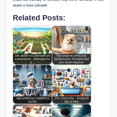
útulné a čisté zahradě!
Related Posts:
Jak uklidit na zahradě psí
Kdy poprvé umýt psa
exkrementy: Jednoduché
šamponem: Poradenství
a…
pro nové majitele
Jak umýt psa snadno a
Čím umýt psa – Nejlepší
rychle
tipy a triky