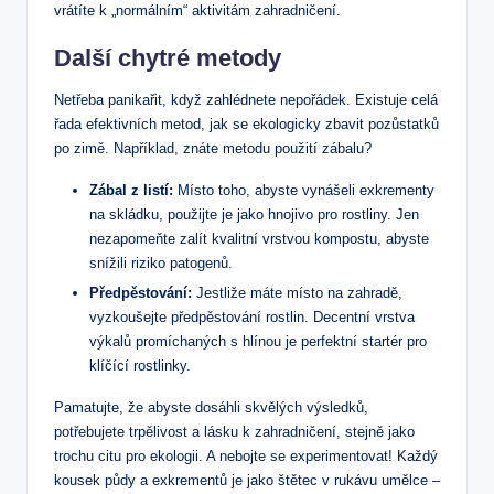
vrátíte k „normálním“ aktivitám zahradničení.
Další chytré metody
Netřeba panikařit, když zahlédnete nepořádek. Existuje celá
řada efektivních metod, jak se ekologicky zbavit pozůstatků
po zimě. Například, znáte metodu použití zábalu?
Zábal z listí:
Místo toho, abyste vynášeli exkrementy
na skládku, použijte je jako hnojivo pro rostliny. Jen
nezapomeňte zalít kvalitní vrstvou kompostu, abyste
snížili riziko patogenů.
Předpěstování:
Jestliže máte místo na zahradě,
vyzkoušejte předpěstování rostlin. Decentní vrstva
výkalů promíchaných s hlínou je perfektní startér pro
klíčící rostlinky.
Pamatujte, že abyste dosáhli skvělých výsledků,
potřebujete trpělivost a lásku k zahradničení, stejně jako
trochu citu pro ekologii. A nebojte se experimentovat! Každý
kousek půdy a exkrementů je jako štětec v rukávu umělce –