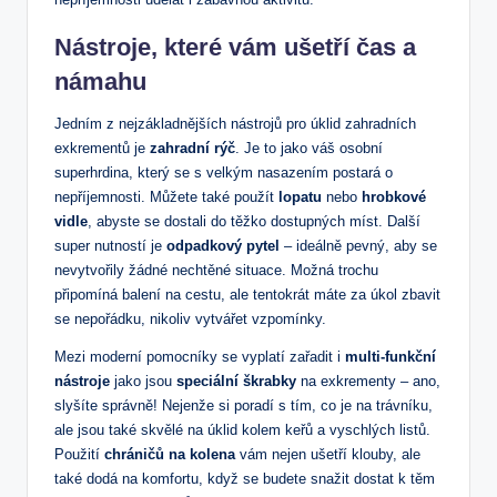
Nástroje, které vám ušetří čas a
námahu
Jedním z nejzákladnějších nástrojů pro úklid zahradních
exkrementů je
zahradní rýč
. Je to jako váš osobní
superhrdina, který se s velkým nasazením postará o
nepříjemnosti. Můžete také použít
lopatu
nebo
hrobkové
vidle
, abyste se dostali do těžko dostupných míst. Další
super nutností je
odpadkový pytel
– ideálně pevný, aby se
nevytvořily žádné nechtěné situace. Možná trochu
připomíná balení na cestu, ale tentokrát máte za úkol zbavit
se nepořádku, nikoliv vytvářet vzpomínky.
Mezi moderní pomocníky se vyplatí zařadit i
multi-funkční
nástroje
jako jsou
speciální škrabky
na exkrementy – ano,
slyšíte správně! Nejenže si poradí s tím, co je na trávníku,
ale jsou také skvělé na úklid kolem keřů a vyschlých listů.
Použití
chráničů na kolena
vám nejen ušetří klouby, ale
také dodá na komfortu, když se budete snažit dostat k těm