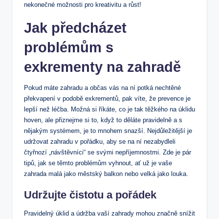
nekonečné možnosti pro kreativitu a růst!
Jak předcházet
problémům s
exkrementy na zahradě
Pokud máte zahradu a občas vás na ní potká nechtěné
překvapení v podobě exkrementů, pak víte, že prevence je
lepší než léčba. Možná si říkáte, co je tak těžkého na úklidu
hoven, ale přiznejme si to, když to děláte pravidelně a s
nějakým systémem, je to mnohem snazší. Nejdůležitější je
udržovat zahradu v pořádku, aby se na ní nezabydleli
čtyřnozí „návštěvníci“ se svými nepříjemnostmi. Zde je pár
tipů, jak se těmto problémům vyhnout, ať už je vaše
zahrada malá jako městský balkon nebo velká jako louka.
Udržujte čistotu a pořádek
Pravidelný úklid a údržba vaší zahrady mohou značně snížit