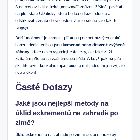
A co postavit alibistické „odrazové“ zařízení? Stačí pověsit
na plot staré CD disky, které budou odrážet slunce a
odstrkávat zvířata delší cestou. Zní to šíleně, ale fakt to
funguje!
Další možností je zamezit přístupu pomocí různých druhů
bariér. Ideální volbou jsou
kamenné nebo dřevěné zvýšené
záhony
, které nejen vypadají esteticky, ale také ztíží
zvířatům přístup na vaši úrodnou půdu. A když pak na jaře
sklidíte první kouzelné rajče, budete mít radost nejen vy, ale
i celé okolí!
Časté Dotazy
Jaké jsou nejlepší metody na
úklid exkrementů na zahradě po
zimě?
Úklid exkrementů na zahradě po zimní sezóně může být