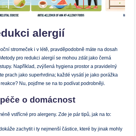
dukci alergií
vánoční stromeček i v létě, pravděpodobně máte na dosah
. Metody pro redukci alergií se mohou zdát jako černá
ostupy. Například, zvýšená hygiena prostor a pravidelný
váte prach jako superhrdina; každé vysátí je jako porážka
ké reakce? Nu, pojďme se na to podívat podrobněji.
á péče o domácnost
éně vstřícné pro alergeny. Zde je pár tipů, jak na to:
okáže zachytit i ty nejmenší částice, které by jinak mohly