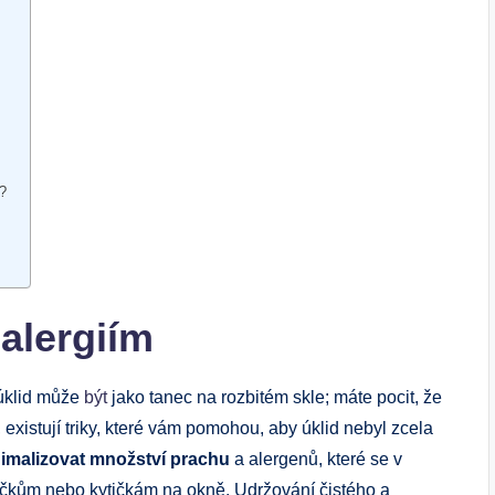
y?
 alergiím
 úklid může
být
jako tanec na rozbitém skle; máte pocit, že
existují triky, které vám pomohou, aby úklid nebyl zcela
imalizovat množství prachu
a alergenů, které se v
íčkům nebo kytičkám na okně. Udržování čistého a