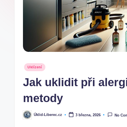
Posted
Uklízení
in
Jak uklidit při ale
metody
Úklid-Liberec.cz
3 března, 2026
No Co
Posted
by