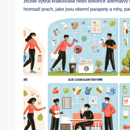
zkuste vybrat krátkovlasé nebo dokonce alternativy
hromadí prach, jako jsou okenní parapety a rohy, pak