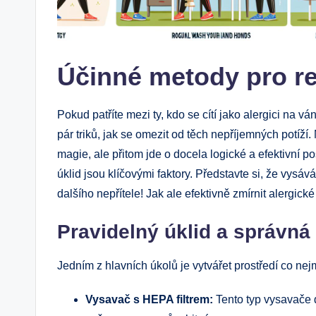
Účinné metody pro re
Pokud patříte mezi ty, kdo se cítí jako alergici na 
pár triků, jak se omezit od těch nepříjemných potíží
magie, ale přitom jde o docela logické a efektivní p
úklid jsou klíčovými faktory. Představte si, že vysá
dalšího nepřítele! Jak ale efektivně zmírnit alergic
Pravidelný úklid a správn
Jedním z hlavních úkolů je vytvářet prostředí co nejm
Vysavač s HEPA filtrem:
Tento typ vysavače d