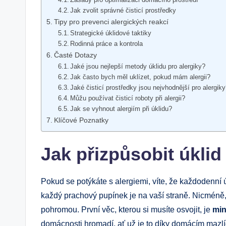
Jak zvolit správné čisticí prostředky
Tipy pro prevenci alergických reakcí
Strategické úklidové taktiky
Rodinná práce a kontrola
Časté Dotazy
Jaké jsou nejlepší metody úklidu pro alergiky?
Jak často bych měl uklízet, pokud mám alergii?
Jaké čisticí prostředky jsou nejvhodnější pro alergik
Můžu používat čisticí roboty při alergii?
Jak se vyhnout alergiím při úklidu?
Klíčové Poznatky
Jak přizpůsobit úklid
Pokud se potýkáte s alergiemi, víte, že každodenní
každý prachový pupínek je na vaší straně. Nicméně, 
pohromou. První věc, kterou si musíte osvojit, je
min
domácnosti hromadí, ať už je to díky domácím mazl