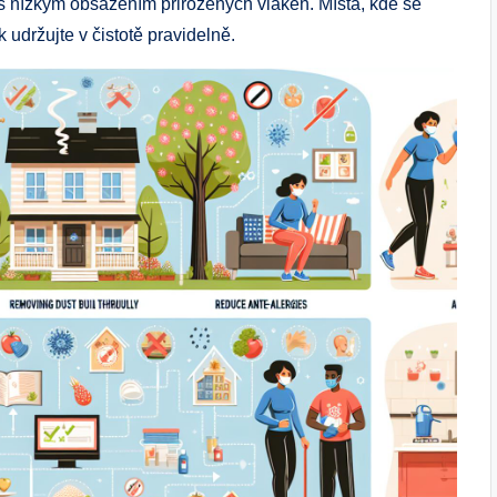
 s nízkým obsazením přirozených vláken. Místa, kde se
 udržujte v čistotě pravidelně.