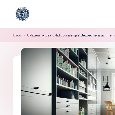
Skip
to
content
Úvod
»
Uklízení
»
Jak uklidit při alergii? Bezpečné a účinné