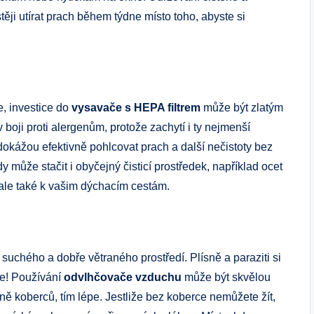
těji utírat prach během týdne místo toho, abyste si
e, investice do
vysavače s HEPA filtrem
může být zlatým
 boji proti alergenům, protože zachytí i ty nejmenší
 dokážou efektivně pohlcovat prach a další nečistoty bez
může stačit i obyčejný čisticí prostředek, například ocet
, ale také k vašim dýchacím cestám.
suchého a dobře větraného prostředí. Plísně a paraziti si
te! Používání
odvlhčovače vzduchu
může být skvělou
éně koberců, tím lépe. Jestliže bez koberce nemůžete žít,