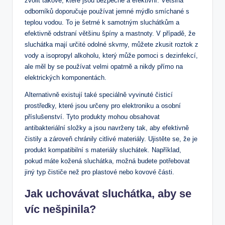
zvolit takové, které jsou bezpečné a efektivní. Většina
odborníků doporučuje používat jemné mýdlo smíchané s
teplou vodou. To je šetrné k samotným sluchátkům a
efektivně odstraní většinu špíny a mastnoty. V případě, že
sluchátka mají určité odolné skvrny, můžete zkusit roztok z
vody a isopropyl alkoholu, který může pomoci s dezinfekcí,
ale měl by se používat velmi opatrně a nikdy přímo na
elektrických komponentách.
Alternativně existují také speciálně vyvinuté čisticí
prostředky, které jsou určeny pro elektroniku a osobní
příslušenství. Tyto produkty mohou obsahovat
antibakteriální složky a jsou navrženy tak, aby efektivně
čistily a zároveň chránily citlivé materiály. Ujistěte se, že je
produkt kompatibilní s materiály sluchátek. Například,
pokud máte kožená sluchátka, možná budete potřebovat
jiný typ čističe než pro plastové nebo kovové části.
Jak uchovávat sluchátka, aby se
víc nešpinila?