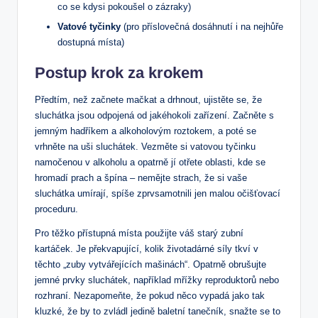
co se kdysi pokoušel o zázraky)
Vatové tyčinky
(pro příslovečná dosáhnutí i na nejhůře
dostupná místa)
Postup krok za krokem
Předtím, než začnete mačkat a drhnout, ujistěte se, že
sluchátka jsou odpojená od jakéhokoli zařízení. Začněte s
jemným hadříkem a alkoholovým roztokem, a poté se
vrhněte na uši sluchátek. Vezměte si vatovou tyčinku
namočenou v alkoholu a opatrně jí otřete oblasti, kde se
hromadí prach a špína – nemějte strach, že si vaše
sluchátka umírají, spíše zprvsamotnili jen malou očišťovací
proceduru.
Pro těžko přístupná místa použijte váš starý zubní
kartáček. Je překvapující, kolik životadárné síly tkví v
těchto „zuby vytvářejících mašinách“. Opatrně obrušujte
jemné prvky sluchátek, například mřížky reproduktorů nebo
rozhraní. Nezapomeňte, že pokud něco vypadá jako tak
kluzké, že by to zvládl jedině baletní tanečník, snažte se to