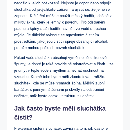
nedošlo k jejich poškození. Nejprve je doporučeno odpojit
sluchátka od jakýchkoliv zařízení a ujistit se, že je nelze
zapnout. K čištění můžete použít měkký hadřík, ideálně z
mikrovlákna, který je jemný k povrchu. Pro odstranění
prachu a špíny stačí hadřík navlhčit ve vodě s trochou
mýdla. Je důležité vyhnout se agresivním čisticím
prostředkům, jako jsou čisticí spreje obsahující alkohol,
protože mohou poškodit povrch sluchátek.
Pokud vaše sluchátka obsahují vyměnitelné silikonové
špunty, je dobré je také pravidelně odstraňovat a čistit. Lze
je umýt v teplé vodě s mýdlem a nechat oschnout na
vzduchu. Kromě toho byste měli zkontrolovat i mřížku
sluchátek, kde se může hromadit špína. Měkký zubní
kartáček s jemnými štětinami je skvělý na odstranění
nečistot, aniž byste ohrozili strukturu sluchátek.
Jak často byste měli sluchátka
čistit?
Frekvence čištění sluchátek závisí na tom, jak často je