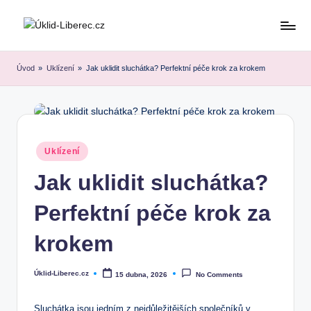
Skip
to
content
Úvod
»
Uklízení
»
Jak uklidit sluchátka? Perfektní péče krok za krokem
Posted
Uklízení
in
Jak uklidit sluchátka?
Perfektní péče krok za
krokem
Úklid-Liberec.cz
15 dubna, 2026
No Comments
Posted
by
Sluchátka jsou jedním z nejdůležitějších společníků v