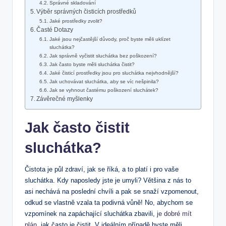
Správné skladování
Výběr správných čisticích prostředků
Jaké prostředky zvolit?
Časté Dotazy
Jaké jsou nejčastější důvody, proč byste měli uklízet
sluchátka?
Jak správně vyčistit sluchátka bez poškození?
Jak často byste měli sluchátka čistit?
Jaké čisticí prostředky jsou pro sluchátka nejvhodnější?
Jak uchovávat sluchátka, aby se víc nešpinila?
Jak se vyhnout častému poškození sluchátek?
Závěrečné myšlenky
Jak často čistit
sluchátka?
Čistota je půl zdraví, jak se říká, a to platí i pro vaše
sluchátka. Kdy naposledy jste je umyli? Většina z nás to
asi nechává na poslední chvíli a pak se snaží vzpomenout,
odkud se vlastně vzala ta podivná vůně! No, abychom se
vzpomínek na zapáchající sluchátka zbavili,
je dobré mít
plán
, jak často je čistit. V ideálním případě byste měli