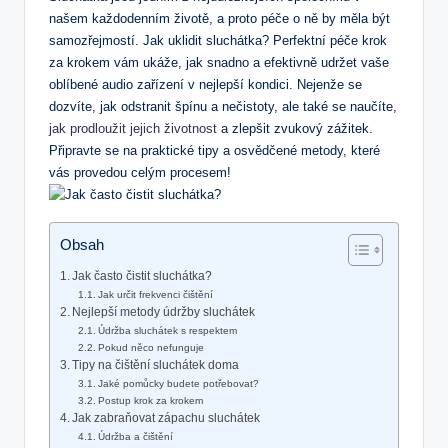
našem každodenním životě, a proto péče o ně by měla být
samozřejmostí. Jak uklidit sluchátka? Perfektní péče krok
za krokem vám ukáže, jak snadno a efektivně udržet vaše
oblíbené audio zařízení v nejlepší kondici. Nejenže se
dozvíte, jak odstranit špínu a nečistoty, ale také se naučíte,
jak prodloužit jejich životnost
a zlepšit zvukový zážitek.
Připravte se na praktické tipy a osvědčené metody, které
vás provedou celým procesem!
Obsah
Jak často čistit sluchátka?
Jak určit frekvenci čištění
Nejlepší metody údržby sluchátek
Údržba sluchátek s respektem
Pokud něco nefunguje
Tipy na čištění sluchátek doma
Jaké pomůcky budete potřebovat?
Postup krok za krokem
Jak zabraňovat zápachu sluchátek
Údržba a čištění