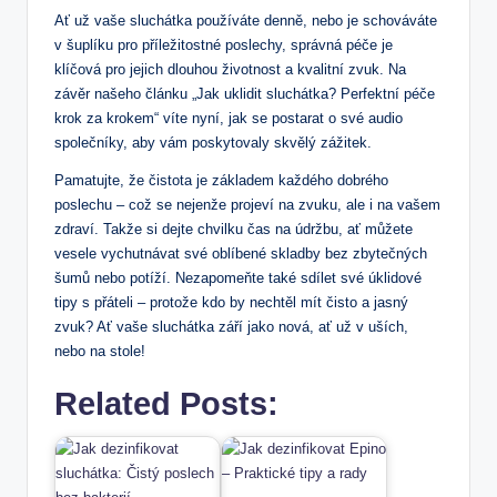
Ať už vaše sluchátka používáte denně, nebo je schováváte
v šuplíku pro příležitostné poslechy, správná péče je
klíčová pro jejich dlouhou životnost a kvalitní zvuk. Na
závěr našeho článku „Jak uklidit sluchátka? Perfektní péče
krok za krokem“ víte nyní, jak se postarat o své audio
společníky, aby vám poskytovaly skvělý zážitek.
Pamatujte, že čistota je základem každého dobrého
poslechu – což se nejenže projeví na zvuku, ale i na vašem
zdraví. Takže si dejte chvilku čas na údržbu, ať můžete
vesele vychutnávat své oblíbené skladby bez zbytečných
šumů nebo potíží. Nezapomeňte také sdílet své úklidové
tipy s přáteli – protože kdo by nechtěl mít čisto a jasný
zvuk? Ať vaše sluchátka září jako nová, ať už v uších,
nebo na stole!
Related Posts: