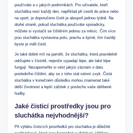
používáte a v jakých podmínkách. Pro uživatele, kteří
sluchátka nosí každý den, například při cestě do práce nebo
na sport, je doporučeno čistit je alespoň jednou týdně. Na
druhé straně, pokud sluchátka používáte sporadicky,
můžete si vystačit se čištěním jednou za měsíc. Čím více
jsou sluchátka vystavena potu, prachu a špíně, tím častěji
byste je měli čistit.
Je také dobré mít na paměti, že sluchátka, která pravidelně
udržujete v čistotě, nejenže vypadají lépe, ale také lépe
fungují. Nezapomeňte si vést jakýsi záznam o datu
posledního čištění, aby se z toho stal rutinní zvyk. Čistá
sluchátka v konečném důsledku mohou znamenat také
delší životnost a lepší zážitek z poslechu vaše oblíbené
hudby.
Jaké čisticí prostředky jsou pro
sluchátka nejvhodnější?
Při výběru čisticích prostředků pro sluchátka je důležité