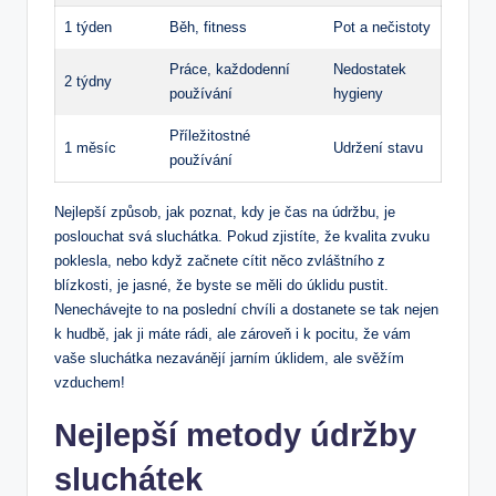
1 týden
Běh, fitness
Pot a nečistoty
Práce, každodenní
Nedostatek
2 týdny
používání
hygieny
Příležitostné
1 měsíc
Udržení stavu
používání
Nejlepší způsob, jak poznat, kdy je čas na údržbu, je
poslouchat svá sluchátka. Pokud zjistíte, že kvalita zvuku
poklesla, nebo když začnete cítit něco zvláštního z
blízkosti, je jasné, že byste se měli do úklidu pustit.
Nenechávejte to na poslední chvíli a dostanete se tak nejen
k hudbě, jak ji máte rádi, ale zároveň i k pocitu, že vám
vaše sluchátka nezavánějí jarním úklidem, ale svěžím
vzduchem!
Nejlepší metody údržby
sluchátek