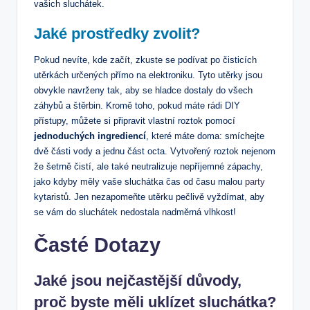
vašich sluchátek.
Jaké prostředky zvolit?
Pokud nevíte, kde začít, zkuste se podívat po čisticích
utěrkách určených přímo na elektroniku. Tyto utěrky jsou
obvykle navrženy tak, aby se hladce dostaly do všech
záhybů a štěrbin. Kromě toho, pokud máte rádi DIY
přístupy, můžete si připravit vlastní roztok pomocí
jednoduchých ingrediencí
, které máte doma: smíchejte
dvě části vody a jednu část octa. Vytvořený roztok nejenom
že šetrně čistí, ale také neutralizuje nepříjemné zápachy,
jako kdyby měly vaše sluchátka čas od času malou
party
kytaristů. Jen nezapomeňte utěrku pečlivě vyždímat, aby
se vám do sluchátek nedostala nadměrná vlhkost!
Časté Dotazy
Jaké jsou nejčastější důvody,
proč byste měli uklízet sluchátka?