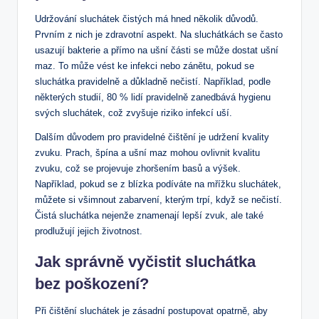
Udržování sluchátek čistých má hned několik důvodů.
Prvním z nich je zdravotní aspekt. Na sluchátkách se často
usazují bakterie a přímo na ušní části se může dostat ušní
maz. To může vést ke infekci nebo zánětu, pokud se
sluchátka pravidelně a důkladně nečistí. Například, podle
některých studií, 80 % lidí pravidelně zanedbává hygienu
svých sluchátek, což zvyšuje riziko infekcí uší.
Dalším důvodem pro pravidelné čištění je udržení kvality
zvuku. Prach, špína a ušní maz mohou ovlivnit kvalitu
zvuku, což se projevuje zhoršením basů a výšek.
Například, pokud se z blízka podíváte na mřížku sluchátek,
můžete si všimnout zabarvení, kterým trpí, když se nečistí.
Čistá sluchátka nejenže znamenají lepší zvuk, ale také
prodlužují jejich životnost.
Jak správně vyčistit sluchátka
bez poškození?
Při čištění sluchátek je zásadní postupovat opatrně, aby