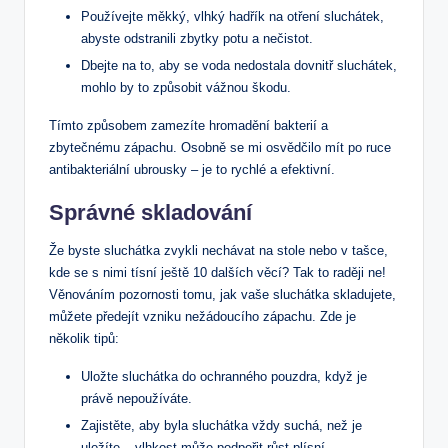
Používejte měkký, vlhký hadřík na otření sluchátek,
abyste odstranili zbytky potu a nečistot.
Dbejte na to, aby se voda nedostala dovnitř sluchátek,
mohlo by to způsobit vážnou škodu.
Tímto způsobem zamezíte hromadění bakterií a
zbytečnému zápachu. Osobně se mi osvědčilo mít po ruce
antibakteriální ubrousky – je to rychlé a efektivní.
Správné skladování
Že byste sluchátka zvykli nechávat na stole nebo v tašce,
kde se s nimi tísní ještě 10 dalších věcí? Tak to raději ne!
Věnováním pozornosti tomu, jak vaše sluchátka skladujete,
můžete předejít vzniku nežádoucího zápachu. Zde je
několik tipů:
Uložte sluchátka do ochranného pouzdra, když je
právě nepoužíváte.
Zajistěte, aby byla sluchátka vždy suchá, než je
uložíte – vlhkost může podpořit růst plísní.