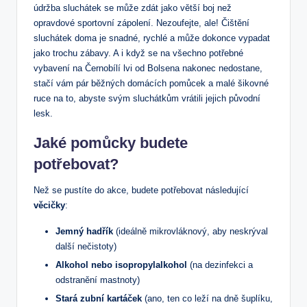
údržba sluchátek se může zdát jako větší boj než
opravdové sportovní zápolení. Nezoufejte, ale! Čištění
sluchátek doma je snadné, rychlé a může dokonce vypadat
jako trochu zábavy. A i když se na všechno potřebné
vybavení na Černobílí lvi od Bolsena nakonec nedostane,
stačí vám pár běžných domácích pomůcek a malé šikovné
ruce na to, abyste svým sluchátkům vrátili jejich původní
lesk.
Jaké pomůcky budete
potřebovat?
Než se pustíte do akce, budete potřebovat následující
věcičky
:
Jemný hadřík
(ideálně mikrovláknový, aby neskrýval
další nečistoty)
Alkohol nebo isopropylalkohol
(na dezinfekci a
odstranění mastnoty)
Stará zubní kartáček
(ano, ten co leží na dně šuplíku,