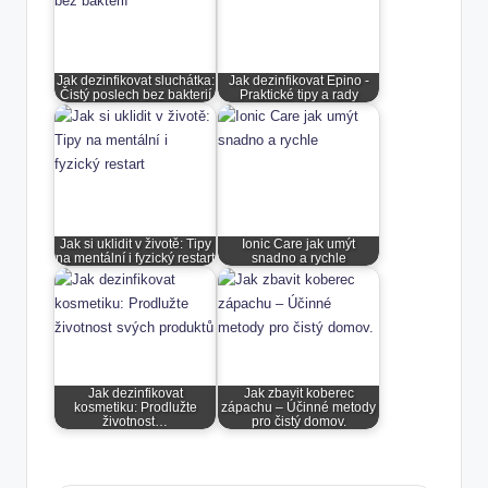
Jak dezinfikovat sluchátka:
Jak dezinfikovat Epino -
Čistý poslech bez bakterií
Praktické tipy a rady
Jak si uklidit v životě: Tipy
Ionic Care jak umýt
na mentální i fyzický restart
snadno a rychle
Jak dezinfikovat
Jak zbavit koberec
kosmetiku: Prodlužte
zápachu – Účinné metody
životnost…
pro čistý domov.