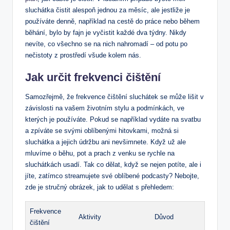
sluchátka čistit alespoň jednou za měsíc, ale jestliže je
používáte denně, například na cestě do práce nebo během
běhání, bylo by fajn je vyčistit každé dva týdny. Nikdy
nevíte, co všechno se na nich nahromadí – od potu po
nečistoty z prostředí všude kolem nás.
Jak určit frekvenci čištění
Samozřejmě, že frekvence čištění sluchátek se může lišit v
závislosti na vašem životním stylu a podmínkách, ve
kterých je používáte. Pokud se například vydáte na svatbu
a zpíváte se svými oblíbenými hitovkami, možná si
sluchátka a jejich údržbu ani nevšimnete. Když už ale
mluvíme o běhu, pot a prach z venku se rychle na
sluchátkách usadí. Tak co dělat, když se nejen potíte, ale i
jíte, zatímco streamujete své oblíbené podcasty? Nebojte,
zde je stručný obrázek, jak to udělat s přehledem:
Frekvence
Aktivity
Důvod
čištění