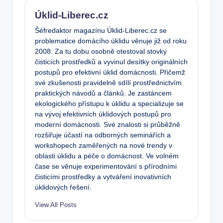
Úklid-Liberec.cz
Šéfredaktor magazínu Úklid-Liberec.cz se
problematice domácího úklidu věnuje již od roku
2008. Za tu dobu osobně otestoval stovky
čisticích prostředků a vyvinul desítky originálních
postupů pro efektivní úklid domácnosti. Přičemž
své zkušenosti pravidelně sdílí prostřednictvím
praktických návodů a článků. Je zastáncem
ekologického přístupu k úklidu a specializuje se
na vývoj efektivních úklidových postupů pro
moderní domácnosti. Své znalosti si průběžně
rozšiřuje účastí na odborných seminářích a
workshopech zaměřených na nové trendy v
oblasti úklidu a péče o domácnost. Ve volném
čase se věnuje experimentování s přírodními
čisticími prostředky a vytváření inovativních
úklidových řešení.
View All Posts