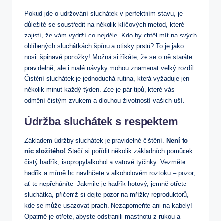
Pokud jde o udržování sluchátek v perfektním stavu, je
důležité se soustředit na několik klíčových metod, které
zajistí, že vám vydrží co nejdéle. Kdo by chtěl mít na svých
oblíbených sluchátkách špínu a otisky prstů? To je jako
nosit špinavé ponožky! Možná si říkáte, že se o ně staráte
pravidelně, ale i malé návyky mohou znamenat velký rozdíl.
Čistění sluchátek je jednoduchá rutina, která vyžaduje jen
několik minut každý týden. Zde je pár tipů, které vás
odmění čistým zvukem a dlouhou životností vašich uší.
Údržba sluchátek s respektem
Základem údržby sluchátek je pravidelné čištění.
Není to
nic složitého!
Stačí si pořídit několik základních pomůcek:
čistý hadřík, isopropylalkohol a vatové tyčinky. Vezměte
hadřík a mírně ho navlhčete v alkoholovém roztoku – pozor,
ať to nepřeháníte! Jakmile je hadřík hotový, jemně otřete
sluchátka, přičemž si dejte pozor na mřížky reproduktorů,
kde se může usazovat prach. Nezapomeňte ani na kabely!
Opatrně je otřete, abyste odstranili mastnotu z rukou a