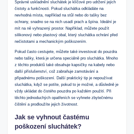
Správné uskladnění sluchátek je klíčové pro udržení jejich
čistoty a funkčnosti. Pokud sluchátka odkládáte na
nevhodná místa, například na stůl nebo do tašky bez
ochrany, snadno se na nich usadí prach a špína. Ideální je
mít na ně vyhrazený prostor. Například, můžete použít
silikonový nebo plastový obal, který sluchátka ochrání před
nečistotami a mechanickým poškozením.
Pokud často cestujete, můžete také investovat do pouzdra
nebo tašky, která je určena speciálně pro sluchátka. Mnoho
z těchto produktů také obsahuje kapsičky na kabely nebo
další příslušenství, což zabraňuje zamotávání a
případnému poškození. Další praktický tip je nepoužívat
sluchátka, když se potíte, pokud to je možné, a důsledně je
vždy ukládat do čistého pouzdra po každém použití. Při
těchto jednoduchých opatřeních se vyhnete zbytečnému
čištění a prodloužíte jejich životnost.
Jak se vyhnout častému
poškození sluchátek?