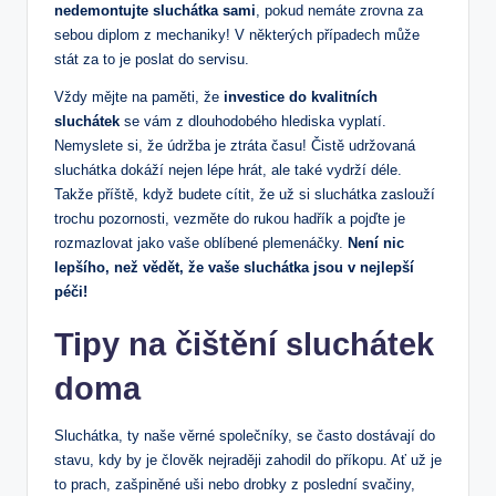
nedemontujte sluchátka sami
, pokud nemáte zrovna za
sebou diplom z mechaniky! V některých případech může
stát za to je poslat do servisu.
Vždy mějte na paměti, že
investice do kvalitních
sluchátek
se vám z dlouhodobého hlediska vyplatí.
Nemyslete si, že údržba je ztráta času! Čistě udržovaná
sluchátka dokáží nejen lépe hrát, ale také vydrží déle.
Takže příště, když budete cítit, že už si sluchátka zaslouží
trochu pozornosti, vezměte do rukou hadřík a pojďte je
rozmazlovat jako vaše oblíbené plemenáčky.
Není nic
lepšího, než vědět, že vaše sluchátka jsou v nejlepší
péči!
Tipy na čištění sluchátek
doma
Sluchátka, ty naše věrné společníky, se často dostávají do
stavu, kdy by je člověk nejraději zahodil do příkopu. Ať už je
to prach, zašpiněné uši nebo drobky z poslední svačiny,