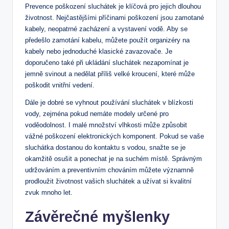
Prevence poškození sluchátek je klíčová pro jejich dlouhou
životnost. Nejčastějšími příčinami poškození jsou zamotané
kabely, neopatrné zacházení a vystavení vodě. Aby se
předešlo zamotání kabelu, můžete použít organizéry na
kabely nebo jednoduché klasické zavazovače. Je
doporučeno také při ukládání sluchátek nezapomínat je
jemně svinout a nedělat příliš velké kroucení, které může
poškodit vnitřní vedení.
Dále je dobré se vyhnout používání sluchátek v blízkosti
vody, zejména pokud nemáte modely určené pro
voděodolnost. I malé množství vlhkosti může způsobit
vážné poškození elektronických komponent. Pokud se vaše
sluchátka dostanou do kontaktu s vodou, snažte se je
okamžitě osušit a ponechat je na suchém místě. Správným
udržováním a preventivním chováním můžete významně
prodloužit životnost vašich sluchátek a užívat si kvalitní
zvuk mnoho let.
Závěrečné myšlenky