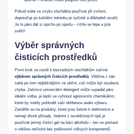
Pokud máte ve zvyku sluchátka používat při cvičení,
doporučuji po každém tréninku je vyčistit a důkladně osušit.
Je to jako dát si sprchu po sportu – cítíte se lépe a jste
svěží!
Výběr správných
čisticích prostředků
První krok na cestě k bezvadným sluchátkům začíná
výběrem správných čisticích prostředků
. Většina z nás
sahá po tom nejběžnějším ve skříni, což může být osudová
chyba. Zatímco univerzální detergent může vypadat jako
ideální volba, je lepší se vyhnout agresivním chemikáliím,
které by mohly poškodit vaši oblíbenou audio výbavu.
Zaměřte se na produkty, které jsou šetrné k elektronice a
nemají drsné přísady. Jedním z osvědčených tipů je
používat jemný čisticí gel na bázi alkoholu – ten se postará
o většinu nečistot bez poškození citlivých komponentů