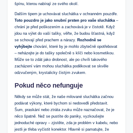
špínu, kterou nabírají ze svého okolí.
Dalším tipem je uchovávat sluchátka v ochranném pouzdře.
Toto pouzdro je jako snubní prsten pro vaše sluchátka
–
chrání je před poškozením a zachovává je v čistotě. Když
jdou na výlet do vaší tašky, věřte, že budou šťastná, když
se schovají před prachem a nárazy.
Rozhodně se
vyhýbejte
chování, které by je mohlo zbytečně opotřebovat
– neházejte je do tašky společně s klíči nebo kosmetikou.
Může se to zdát jako drobnost, ale po chvíli takového
zacházení vám mohou sluchátka poděkovat se skvěle
odzvučeným, krystalicky čistým zvukem.
Pokud něco nefunguje
Někdy se může stát, že naše milované sluchátka začnou
podávat výkony, které bychom si nedovedli představit.
Šum, praskání nebo ztráta zvuku může naznačovat, že je
něco špatně. Než se pustíte do paniky, vyzkoušejte
jednoduché opravy – zjistěte, zda je problém v kabelu, nebo
jestli je třeba vyčistit konektor. Hlavně si pamatujte, že