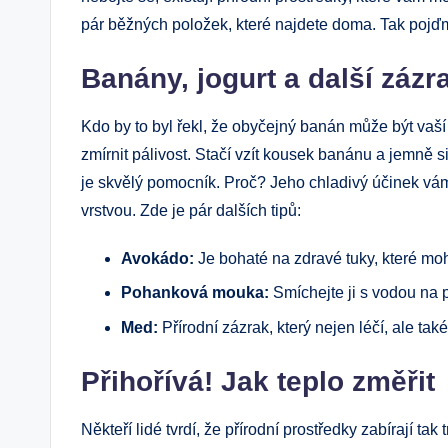
pár běžných položek, které najdete doma. Tak pojďm
Banány, jogurt a další zázr
Kdo by to byl řekl, že obyčejný banán může být vaš
zmírnit pálivost. Stačí vzít kousek banánu a jemně si
je skvělý pomocník. Proč? Jeho chladivý účinek vá
vrstvou. Zde je pár dalších tipů:
Avokádo:
Je bohaté na zdravé tuky, které moho
Pohanková mouka:
Smíchejte ji s vodou na p
Med:
Přírodní zázrak, který nejen léčí, ale také
Přihořívá! Jak teplo změřit
Někteří lidé tvrdí, že přírodní prostředky zabírají ta