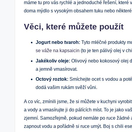
máme tu pro vás rychlé a jednoduché řešení, které 
doma mýdlo s vysokým obsahem tuku nebo některé bě
Věci, které můžete použít
Jogurt nebo tvaroh:
Tyto mléčné produkty moh
se váže na kapsaicin
(to je ten pálivý olej v chil
Jakékoliv oleje:
Olivový nebo kokosový olej dok
a jemně vmasírovat.
Octový roztok:
Smíchejte ocet s vodou a poté 
dodá vašim rukám svěží vůni.
A co víc, zmínili jsme, že si můžete v kuchyni vyrobi
a vody a vmasírujte ji do pálících míst. To je jako va
zjemní. Samozřejmě, pokud nemáte po ruce žádné a
zapnout vodu a pořádně si ruce umýt. Boj s chili es