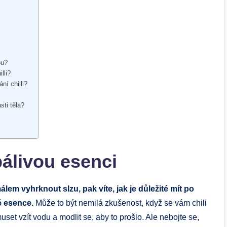
ou?
lli?
í chilli?
sti těla?
pálivou esenci
álem vyhrknout slzu, pak víte, jak je důležité mít po
é esence.
Může to být nemilá zkušenost, když se vám chili
uset vzít vodu a modlit se, aby to prošlo. Ale nebojte se,