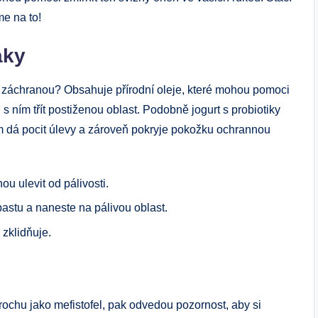
e na to!
aky
í záchranou? Obsahuje přírodní oleje, které mohou pomoci
 s ním třít postiženou oblast. Podobně jogurt s probiotiky
m dá pocit úlevy a zároveň pokryje pokožku ochrannou
u ulevit od pálivosti.
astu a naneste na pálivou oblast.
 zklidňuje.
k trochu jako mefistofel, pak odvedou pozornost, aby si