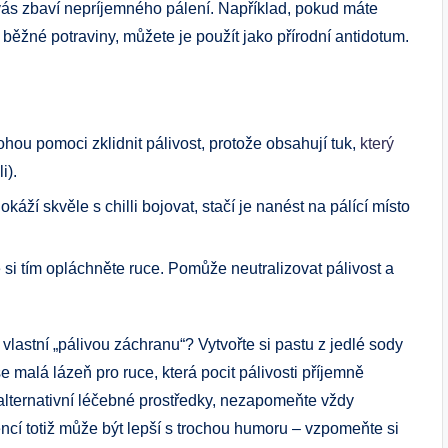
vás zbaví nepríjemného pálení. Například, pokud máte
žné potraviny, můžete je použít jako přírodní antidotum.
ou pomoci zklidnit pálivost, protože obsahují tuk,
který
i).
áží skvěle s chilli bojovat, stačí je nanést na pálící místo
si tím opláchněte ruce. Pomůže neutralizovat pálivost a
t vlastní „pálivou záchranu“? Vytvořte si pastu z jedlé sody
še malá lázeň pro ruce, která pocit pálivosti příjemně
lternativní léčebné prostředky, nezapomeňte vždy
encí totiž může být lepší s trochou humoru – vzpomeňte si