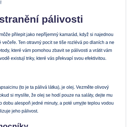
!
tranění pálivosti
se môže přilepit jako nepříjemný kamarád, když si najednou
večeře. Ten otravný pocit se tiše rozlévá po dlaních a ne
etody, které vám pomohou zbavit se pálivosti a vrátit vám
dě existují triky, které vás překvapí svou efektivitou.
saicinu (to je ta pálivá látka), je olej. Vezměte olivový
kud si myslíte, že olej se hodí pouze na saláty, dejte mu
 po dobu alespoň jedné minuty, a poté umyjte teplou vodou
izuje jeho pálivost.
mocníky