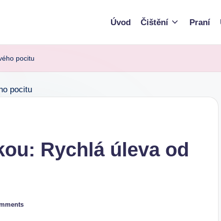
Úvod
Čištění
Praní
ivého pocitu
ukou: Rychlá úleva od
omments