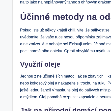
na to jako na neplánovaný tanec s ohňovým drakem
Účinné metody na ods
Pokud jste už někdy krájeli chili, víte, že pálivost 
uvědomíte, že vaše ruce nesou připomínku zajímavé 
a ne zmizet. Ale nebojte se! Existují velmi účinné m
pocit normálního doteku. Oproti obvyklému mýdlu a vo
Využití oleje
Jednou z nejúčinnějších metod, jak se zbavit chili kap
nebo kokosový olej a nakapejte si trochu na ruku. Po
ještě jednu šanci! Vmasírujte olej do pálivých míst
a mýdlem. Olej pomáhá rozpustit kapsaicin a neutral
Jak na přírodní domácí po