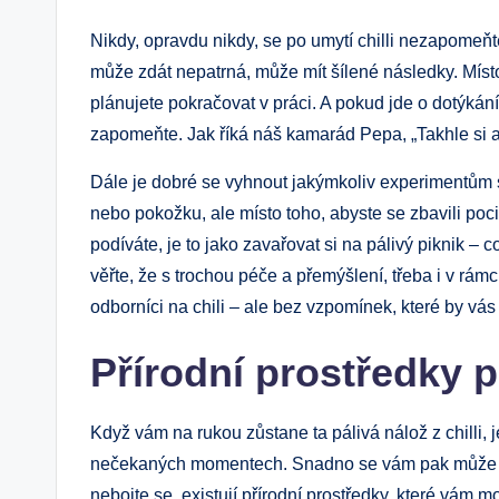
Nikdy, opravdu nikdy, se po umytí chilli nezapomeňt
může zdát nepatrná, může mít šílené následky. Místo
plánujete pokračovat v práci. A pokud jde o dotýkání 
zapomeňte. Jak říká náš kamarád Pepa, „Takhle si ak
Dále je dobré se vyhnout jakýmkoliv experimentům s
nebo pokožku, ale místo toho, abyste se zbavili pocitu
podíváte, je to jako zavařovat si na pálivý piknik – 
věřte, že s trochou péče a přemýšlení, třeba i v rámc
odborníci na chili – ale bez vzpomínek, které by vás
Přírodní prostředky p
Když vám na rukou zůstane ta pálivá nálož z chilli, j
nečekaných momentech. Snadno se vám pak může stá
nebojte se, existují přírodní prostředky, které vám 