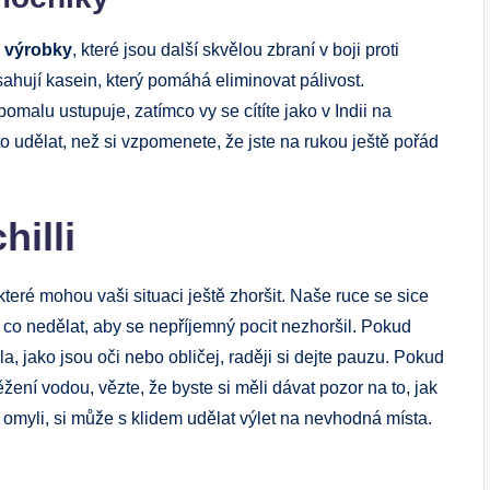
 výrobky
, které jsou další skvělou zbraní v boji proti
ahují kasein, který pomáhá eliminovat pálivost.
pomalu ustupuje, zatímco vy se cítíte jako v Indii na
o udělat, než si vzpomenete, že jste na rukou ještě pořád
hilli
které mohou vaši situaci ještě zhoršit. Naše ruce se sice
to, co nedělat, aby se nepříjemný pocit nezhoršil. Pokud
la, jako jsou oči nebo obličej, raději si dejte pauzu. Pokud
žení vodou, vězte, že byste si měli dávat pozor na to, jak
vě omyli, si může s klidem udělat výlet na nevhodná místa.