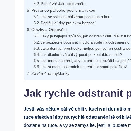
Přihořívá! Jak teplo změřit
Prevence pálivého pocitu na rukou
Jak se vyhnout pálivému pocitu na rukou
Doplňující tipy pro extra bezpečí
Otázky a Odpovědi
Jaký je nejlepší způsob, jak odstranit chilli olej z ruk
Je bezpečné používat mýdlo a vodu na odstranění chi
Jaké domácí prostředky mohou pomoci při odstraňován
Jak dlouho trvá pálivý pocit po kontaktu s chilli?
Jak mohu zabránit, aby se chilli olej rozšířil na jiné čá
Jak si mohu po kontaktu s chilli ochránit pokožku?
Závěrečné myšlenky
Jak rychle odstranit 
Jestli vás někdy pálivé chili v kuchyni donutilo m
ruce efektivní tipy na rychlé odstranění té oškliv
dostane na ruce, a vy se zamyslíte, jestli si budete m