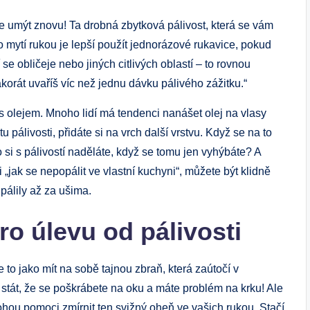
e umýt znovu! Ta drobná zbytková pálivost, která se vám
 mytí rukou je lepší použít jednorázové rukavice, pokud
se obličeje nebo jiných citlivých oblastí – to rovnou
orát uvaříš víc než jednu dávku pálivého zážitku.“
 olejem. Mnoho lidí má tendenci nanášet olej na vlasy
 pálivosti, přidáte si na vrch další vrstvu. Když se na to
co si s pálivostí naděláte, když se tomu jen vyhýbáte? A
i „jak se nepopálit ve vlastní kuchyni“, můžete být klidně
 pálily až za ušima.
ro úlevu od pálivosti
e to jako mít na sobě tajnou zbraň, která zaútočí v
t, že se poškrábete na oku a máte problém na krku! Ale
mohou pomoci zmírnit ten svižný oheň ve vašich rukou. Stačí