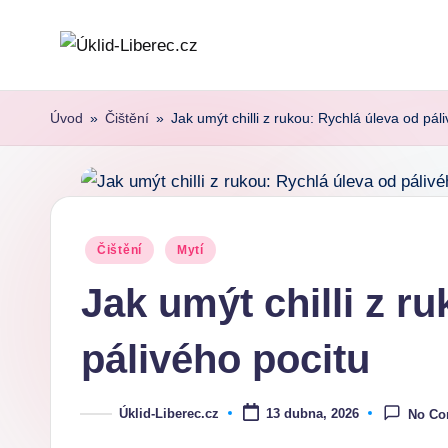
Skip
to
content
Úvod
»
Čištění
»
Jak umýt chilli z rukou: Rychlá úleva od pál
Posted
Čištění
Mytí
in
Jak umýt chilli z r
pálivého pocitu
Úklid-Liberec.cz
13 dubna, 2026
No C
Posted
by