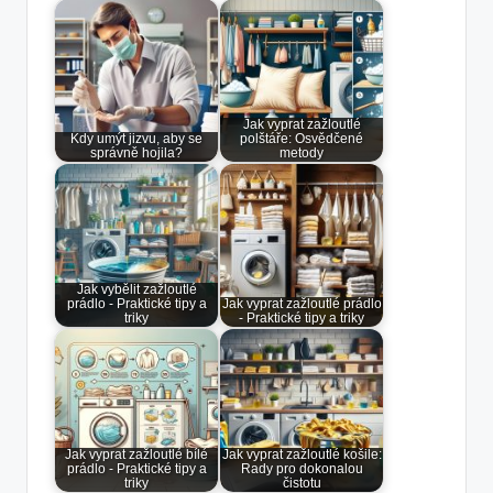
Jak vyprat zažloutlé
Kdy umýt jizvu, aby se
polštáře: Osvědčené
správně hojila?
metody
Jak vybělit zažloutlé
prádlo - Praktické tipy a
Jak vyprat zažloutlé prádlo
triky
- Praktické tipy a triky
Jak vyprat zažloutlé bílé
Jak vyprat zažloutlé košile:
prádlo - Praktické tipy a
Rady pro dokonalou
triky
čistotu