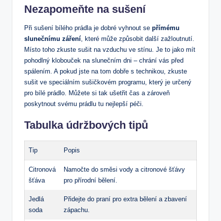
Nezapomeňte na sušení
Při sušení bílého prádla je dobré vyhnout se
přímému
slunečnímu záření
, které může způsobit další zažloutnutí.
Místo toho zkuste sušit na vzduchu ve stínu. Je to jako mít
pohodlný klobouček na slunečním dni – chrání vás před
spálením. A pokud jste na tom dobře s technikou, zkuste
sušit ve speciálním sušičkovém programu, který je určený
pro bílé prádlo. Můžete si tak ušetřit čas a zároveň
poskytnout svému prádlu tu nejlepší péči.
Tabulka údržbových tipů
Tip
Popis
Citronová
Namočte do směsi vody a citronové šťávy
šťáva
pro přírodní bělení.
Jedlá
Přidejte do praní pro extra bělení a zbavení
soda
zápachu.