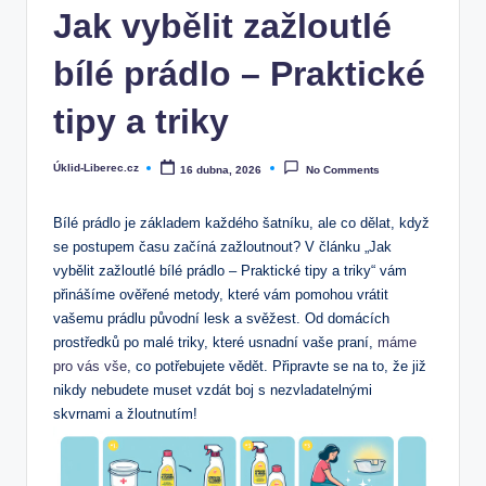
Jak vybělit zažloutlé
bílé prádlo – Praktické
tipy a triky
Úklid-Liberec.cz
16 dubna, 2026
No Comments
Posted
by
Bílé prádlo je základem každého šatníku, ale co dělat, když
se postupem času začíná zažloutnout? V článku „Jak
vybělit zažloutlé bílé prádlo – Praktické tipy a triky“ vám
přinášíme ověřené metody, které vám pomohou vrátit
vašemu prádlu původní lesk a svěžest. Od domácích
prostředků po malé triky, které usnadní vaše praní,
máme
pro vás vše
, co potřebujete vědět. Připravte se na to, že již
nikdy nebudete muset vzdát boj s nezvladatelnými
skvrnami a žloutnutím!