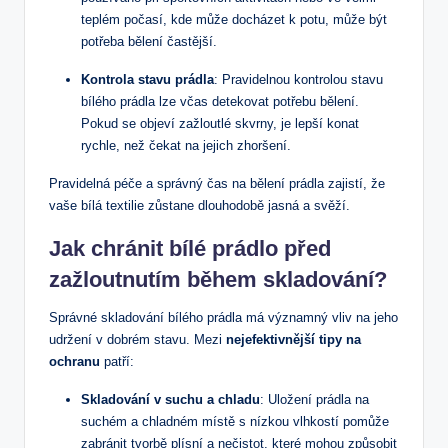
teplém počasí, kde může docházet k potu, může být
potřeba bělení častější.
Kontrola stavu prádla
: Pravidelnou kontrolou stavu
bílého prádla lze včas detekovat potřebu bělení.
Pokud se objeví zažloutlé skvrny, je lepší konat
rychle, než čekat na jejich zhoršení.
Pravidelná péče a správný čas na bělení prádla zajistí, že
vaše bílá textilie zůstane dlouhodobě jasná a svěží.
Jak chránit bílé prádlo před
zažloutnutím během skladování?
Správné skladování bílého prádla má významný vliv na jeho
udržení v dobrém stavu. Mezi
nejefektivnější tipy na
ochranu
patří:
Skladování v suchu a chladu
: Uložení prádla na
suchém a chladném místě s nízkou vlhkostí pomůže
zabránit tvorbě plísní a nečistot, které mohou způsobit