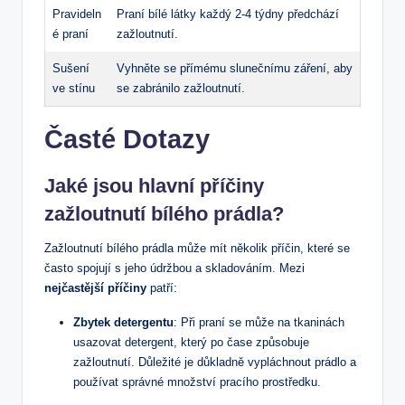
Pravideln
Praní bílé látky každý 2-4 týdny předchází
é praní
zažloutnutí.
Sušení
Vyhněte se přímému slunečnímu záření, aby
ve stínu
se zabránilo zažloutnutí.
Časté Dotazy
Jaké jsou hlavní příčiny
zažloutnutí bílého prádla?
Zažloutnutí bílého prádla může mít několik příčin, které se
často spojují s jeho údržbou a skladováním. Mezi
nejčastější příčiny
patří:
Zbytek detergentu
: Při praní se může na tkaninách
usazovat detergent, který po čase způsobuje
zažloutnutí. Důležité je důkladně vypláchnout prádlo a
používat správné množství pracího prostředku.