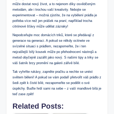
může dostat nový život, a to nejenom díky osvědčeným
metodám, ale i trochou vaší kreativity. Nebojte se
experimentovat – možná zjistíte, že na vybělení prádla je
potřeba více než jen prášek na praní; například trocha
citrónové šťávy může udělat zázraky!
Nepodceňujte moc domácích triků, které se předávají z
generace na generaci. A pokud se někdy ocitnete ve
svízelné situaci s prádlem, nezapomeňte, že i ten
nejzašlejší bílý kousek může po přehodnocení nástrojů a
metod obyčejně zazářit jako nový. S našimi tipy a triky se
váš šatník brzy promění na galerii zářivě bílé.
Tak vyhrňte rukávy, zapněte pračku a nechte se unést
světem bělení! A pokud se vám podaří přetvořit váš prádlo z
šedi zpět k čisté bílé, nezapomeňte se podělit o své
úspěchy. Buďte hrdí sami na sebe – z vaší mandlové bílá je
teď zase zpět!
Related Posts: