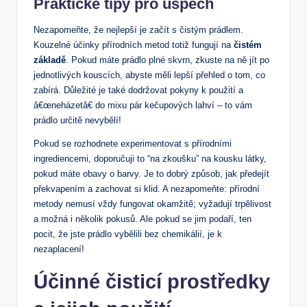
Praktické tipy pro úspěch
Nezapomeňte, že nejlepší je začít s čistým prádlem.
Kouzelné účinky přírodních metod totiž fungují na
čistém
základě
. Pokud máte prádlo plné skvrn, zkuste na ně jít po
jednotlivých kouscích, abyste měli lepší přehled o tom, co
zabírá. Důležité je také dodržovat pokyny k použití a
â€œneházetâ€ do mixu pár kečupových lahví – to vám
prádlo určitě nevybělí!
Pokud se rozhodnete experimentovat s přírodními
ingrediencemi, doporučuji to “na zkoušku” na kousku látky,
pokud máte obavy o barvy. Je to dobrý způsob, jak předejít
překvapením a zachovat si klid. A nezapomeňte: přírodní
metody nemusí vždy fungovat okamžitě; vyžadují trpělivost
a možná i několik pokusů. Ale pokud se jim podaří, ten
pocit, že jste prádlo vybělili bez chemikálií, je k
nezaplacení!
Účinné čisticí prostředky