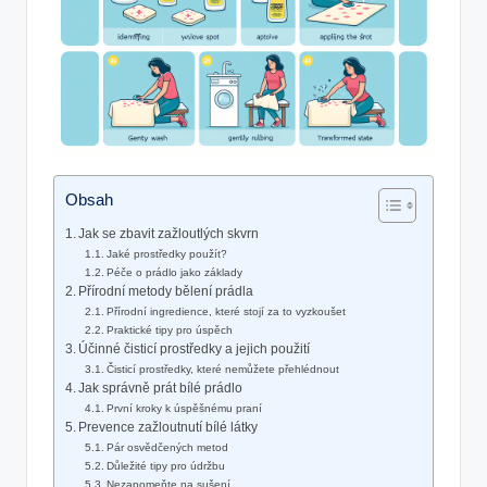
Obsah
Jak se zbavit zažloutlých skvrn
Jaké prostředky použít?
Péče o prádlo jako základy
Přírodní metody bělení prádla
Přírodní ingredience, které stojí za to vyzkoušet
Praktické tipy pro úspěch
Účinné čisticí prostředky a jejich použití
Čisticí prostředky, které nemůžete přehlédnout
Jak správně prát bílé prádlo
První kroky k úspěšnému praní
Prevence zažloutnutí bílé látky
Pár osvědčených metod
Důležité tipy pro údržbu
Nezapomeňte na sušení