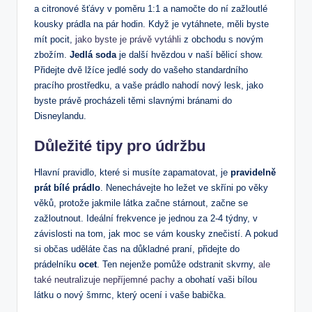
a citronové šťávy v poměru 1:1 a namočte do ní zažloutlé
kousky prádla na pár hodin. Když je vytáhnete, měli byste
mít pocit,
jako byste je právě vytáhli
z obchodu s novým
zbožím.
Jedlá soda
je další hvězdou v naší bělicí show.
Přidejte dvě lžíce jedlé sody do vašeho standardního
pracího prostředku, a vaše prádlo nahodí nový lesk, jako
byste právě procházeli těmi slavnými bránami do
Disneylandu.
Důležité tipy pro údržbu
Hlavní pravidlo, které si musíte zapamatovat, je
pravidelně
prát bílé prádlo
. Nenechávejte ho ležet ve skříni po věky
věků, protože jakmile látka začne stárnout, začne se
zažloutnout. Ideální frekvence je jednou za 2-4 týdny, v
závislosti na tom, jak moc se vám kousky znečistí. A pokud
si občas uděláte čas na důkladné praní, přidejte do
prádelníku
ocet
. Ten nejenže pomůže odstranit skvrny,
ale
také neutralizuje nepříjemné pachy
a obohatí vaši bílou
látku o nový šmrnc, který ocení i vaše babička.