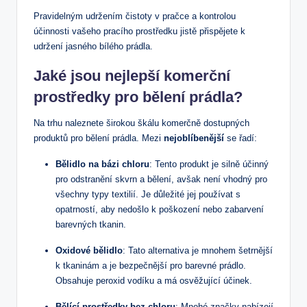
Pravidelným udržením čistoty v pračce a kontrolou
účinnosti vašeho pracího prostředku jistě přispějete k
udržení jasného bílého prádla.
Jaké jsou nejlepší komerční
prostředky pro bělení prádla?
Na trhu naleznete širokou škálu komerčně dostupných
produktů pro bělení prádla. Mezi
nejoblíbenější
se řadí:
Bělidlo na bázi chloru
: Tento produkt je silně účinný
pro odstranění skvrn a bělení, avšak není vhodný pro
všechny typy textilií. Je důležité jej používat s
opatrností, aby nedošlo k poškození nebo zabarvení
barevných tkanin.
Oxidové bělidlo
: Tato alternativa je mnohem šetrnější
k tkaninám a je bezpečnější pro barevné prádlo.
Obsahuje peroxid vodíku a má osvěžující účinek.
Bělící prostředky bez chloru
: Mnohé značky nabízejí