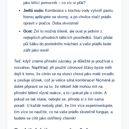
jako bílící pomocník – co víc si přát?
Jedlá soda:
Kombinace s trochou vody vytvoří pastu,
kterou aplikujete na skvrny, a po chvilce stačí prádlo
opravit v pračce. Doba skvostná!
Ocet:
Zní to možná šíleně, ale ocet je jedním z
nejlepších přírodních bělicích prostředků. Stačí přidat
půl šálku do posledního máchání a vaše prádlo bude
zářit jako nové!
Teď, když známe přírodní zázraky, je důležité je používat s
rozvahou. Například, při použití citronové šťávy byste měli
dojít k tomu, že citrón se na slunci chová jako malé zrcadlo
a zesiluje účinek, což je velice silná kombinace! Nicméně je
dobré připravit se na to, že někteří lidé mohou mít na
přírodní bělení různé reakce, a to i pokud jde o citrón. A
pokud se tak stane, nebojte se, příroda si s tím sama
poradí. U každé metody platí, že čím více experimentujete,
tím více se naučíte, co na vaše prádlo skutečně funguje, a
budete se cítit jako ostřílený chemik!