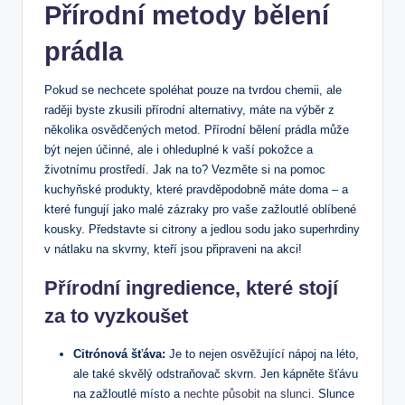
Přírodní metody bělení
prádla
Pokud se nechcete spoléhat pouze na tvrdou chemii, ale
raději byste zkusili přírodní alternativy, máte na výběr z
několika osvědčených metod. Přírodní bělení prádla může
být nejen účinné, ale i ohleduplné k vaší pokožce a
životnímu prostředí. Jak na to? Vezměte si na pomoc
kuchyňské produkty, které pravděpodobně máte doma – a
které fungují jako malé zázraky pro vaše zažloutlé oblíbené
kousky. Představte si citrony a jedlou sodu jako superhrdiny
v nátlaku na skvrny, kteří jsou připraveni na akci!
Přírodní ingredience, které stojí
za to vyzkoušet
Citrónová šťáva:
Je to nejen osvěžující nápoj na léto,
ale také skvělý odstraňovač skvrn. Jen kápněte šťávu
na zažloutlé místo a
nechte působit na slunci
. Slunce