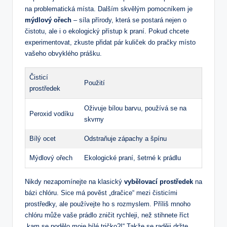
na problematická místa. Dalším skvělým pomocníkem je
mýdlový ořech
– síla přírody, která se postará nejen o
čistotu, ale i o ekologický přístup k praní. Pokud chcete
experimentovat, zkuste přidat pár kuliček do pračky místo
vašeho obvyklého prášku.
Čisticí
Použití
prostředek
Oživuje bílou barvu, používá se na
Peroxid vodíku
skvrny
Bílý ocet
Odstraňuje zápachy a špínu
Mýdlový ořech
Ekologické praní, šetrné k prádlu
Nikdy nezapomínejte na klasický
vybělovací prostředek
na
bázi chlóru. Sice má pověst „dračice“ mezi čisticími
prostředky, ale používejte ho s rozmyslem. Příliš mnoho
chlóru může vaše prádlo zničit rychleji, než stihnete říct
„kam se podělo moje bílé tričko?!“ Takže se raději držte