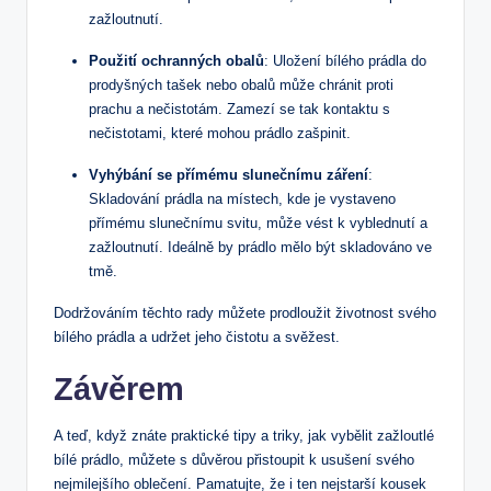
zažloutnutí.
Použití ochranných obalů
: Uložení bílého prádla do
prodyšných tašek nebo obalů může chránit proti
prachu a nečistotám. Zamezí se tak kontaktu s
nečistotami, které mohou prádlo zašpinit.
Vyhýbání se přímému slunečnímu záření
:
Skladování prádla na místech, kde je vystaveno
přímému slunečnímu svitu, může vést k vyblednutí a
zažloutnutí. Ideálně by prádlo mělo být skladováno ve
tmě.
Dodržováním těchto rady můžete prodloužit životnost svého
bílého prádla a udržet jeho čistotu a svěžest.
Závěrem
A teď, když znáte praktické tipy a triky, jak vybělit zažloutlé
bílé prádlo, můžete s důvěrou přistoupit k usušení svého
nejmilejšího oblečení. Pamatujte, že i ten nejstarší kousek