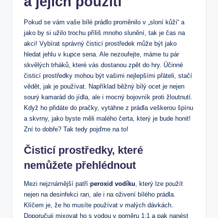
a jejich použití
Pokud se vám vaše bílé prádlo proměnilo v „sloní kůži“ a
jako by si užilo trochu příliš mnoho slunění, tak je čas na
akci! Vybírat správný čisticí prostředek může být jako
hledat jehlu v kupce sena. Ale nezoufejte, máme tu pár
skvělých trháků, které vás dostanou zpět do hry. Účinné
čisticí prostředky mohou být vašimi nejlepšími přáteli, stačí
vědět, jak je používat. Například běžný bílý ocet je nejen
sourý kamarád do jídla, ale i mocný bojovník proti žloutnutí.
Když ho přidáte do pračky, vytáhne z prádla veškerou špínu
a skvrny, jako byste měli malého čerta, který je bude honit!
Zní to dobře? Tak tedy pojďme na to!
Čisticí prostředky, které
nemůžete přehlédnout
Mezi nejznámější patří
peroxid vodíku
, který lze použít
nejen na desinfekci ran, ale i na oživení bílého prádla.
Klíčem je, že ho musíte používat v malých dávkách.
Doporučuji mixovat ho s vodou v poměru 1:1 a pak nanést