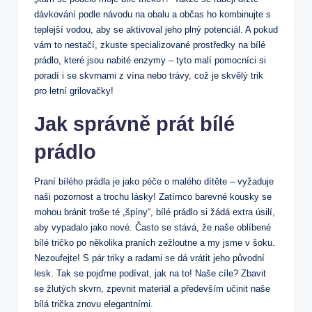
dávkování podle návodu na obalu a občas ho kombinujte s
teplejší vodou, aby se aktivoval jeho plný potenciál. A pokud
vám to nestačí, zkuste specializované prostředky na bílé
prádlo, které jsou nabité enzymy – tyto malí pomocníci si
poradí i se skvrnami z vína nebo trávy, což je skvělý trik
pro letní grilovačky!
Jak správně prát bílé
prádlo
Praní bílého prádla je jako péče o malého dítěte – vyžaduje
naši pozornost a trochu lásky! Zatímco barevné kousky se
mohou bránit troše té „špíny“, bílé prádlo si žádá extra úsilí,
aby vypadalo jako nové. Často se stává, že naše oblíbené
bílé tričko po několika praních zežloutne a my jsme v šoku.
Nezoufejte! S pár triky a radami se dá vrátit jeho původní
lesk. Tak se pojďme podívat, jak na to! Naše cíle? Zbavit
se žlutých skvrn, zpevnit materiál a především učinit naše
bílá trička znovu elegantními.