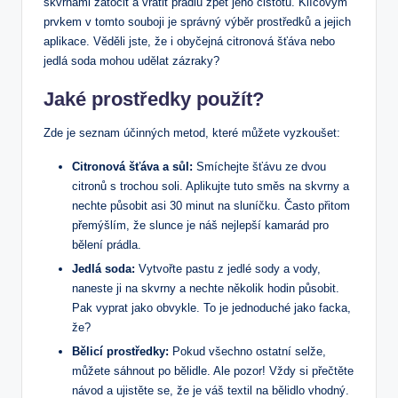
skvrnami zatočit a vrátit prádlu zpět jeho čistotu. Klíčovým
prvkem v tomto souboji je správný výběr prostředků a jejich
aplikace. Věděli jste, že i obyčejná citronová šťáva nebo
jedlá soda mohou udělat zázraky?
Jaké prostředky použít?
Zde je seznam účinných metod, které můžete vyzkoušet:
Citronová šťáva a sůl:
Smíchejte šťávu ze dvou
citronů s trochou soli. Aplikujte tuto směs na skvrny a
nechte působit asi 30 minut na sluníčku. Často přitom
přemýšlím, že slunce je náš nejlepší kamarád pro
bělení prádla.
Jedlá soda:
Vytvořte pastu z jedlé sody a vody,
naneste ji na skvrny a nechte několik hodin působit.
Pak vyprat jako obvykle. To je jednoduché jako facka,
že?
Bělicí prostředky:
Pokud všechno ostatní selže,
můžete sáhnout po bělidle. Ale pozor! Vždy si přečtěte
návod a ujistěte se, že je váš textil na bělidlo vhodný.