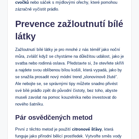
cvočků
nebo sáček s mýdlovými ořechy, které pomohou
zázračně vyčistit prádlo.
Prevence zažloutnutí bílé
látky
Zažloutnutí bílé látky je pro mnohé z nás téměř jako noční
můra, zvlášť když se chystáme na důležitou událost, jako je
svatba nebo rodinná oslava. Představte si, že otevřete skříň
a najdete svou oblíbenou bílou košili, která vypadá, jako by
se snažila prosadit nový módní trend „slonovinově žluté“.
Ale nebojte se, se správnými tipy můžete snadno přivést
své bílé prádlo zpět do původní čistoty, bez toho, abyste
museli zavolat na pomoc kouzelníka nebo investovat do
nového šatníku.
Pár osvědčených metod
První z těchto metod je použití
citronové šťávy
, která
funguje jako přírodní bělicí prostředek. Vytvořte směs vody