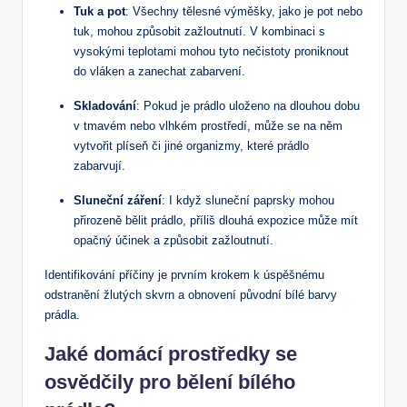
Tuk a pot
: Všechny tělesné výměšky, jako je pot nebo
tuk, mohou způsobit zažloutnutí. V kombinaci s
vysokými teplotami mohou tyto nečistoty proniknout
do vláken a zanechat zabarvení.
Skladování
: Pokud je prádlo uloženo na dlouhou dobu
v tmavém nebo vlhkém prostředí, může se na něm
vytvořit plíseň či jiné organizmy, které prádlo
zabarvují.
Sluneční záření
: I když sluneční paprsky mohou
přirozeně bělit prádlo, příliš dlouhá expozice může mít
opačný účinek a způsobit zažloutnutí.
Identifikování příčiny je prvním krokem k úspěšnému
odstranění žlutých skvrn a obnovení původní bílé barvy
prádla.
Jaké domácí prostředky se
osvědčily pro bělení bílého