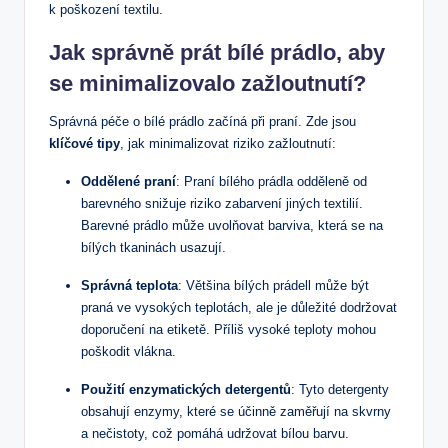
k poškození textilu.
Jak správně prát bílé prádlo, aby
se minimalizovalo zažloutnutí?
Správná péče o bílé prádlo začíná při praní. Zde jsou
klíčové tipy
, jak minimalizovat riziko zažloutnutí:
Oddělené praní
: Praní bílého prádla odděleně od
barevného snižuje riziko zabarvení jiných textilií.
Barevné prádlo může uvolňovat barviva, která se na
bílých tkaninách usazují.
Správná teplota
: Většina bílých prádell může být
praná ve vysokých teplotách, ale je důležité dodržovat
doporučení na etiketě. Příliš vysoké teploty mohou
poškodit vlákna.
Použití enzymatických detergentů
: Tyto detergenty
obsahují enzymy, které se účinně zaměřují na skvrny
a nečistoty, což pomáhá udržovat bílou barvu.