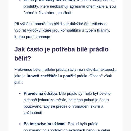
produkty, které neobsahují agresivní chemikálie a jsou
šetrné k životnímu prostředí.
Při výběru komerčního bělidla je důležité číst etikety a
vybírat výrobky, které jsou kompatibilní s typem tkaniny,
kterou praní zahrnuje.
Jak často je potřeba bílé prádlo
bělit?
Frekvence bělení bílého prádla závisí na několika faktorech,
jako je
úroveň znečištění
a
použití
prádla. Obecně však
platí:
Pravidelná údržba
: Bílé prádlo by mělo být běleno
alespoň jednou za měsíc, zejména pokud je často
používáno, aby se předešlo hromadění skvrn a
zažloutnutí.
Po intenzivním užívání
: Pokud bylo prádlo
používáno při sportovních aktivitách nebo ve velmi