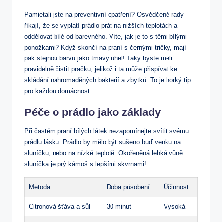
Pamiętali jste na preventivní opatření? Osvědčené rady
říkají, že se vyplatí prádlo prát na nižších teplotách a
oddělovat bílé od barevného. Víte, jak je to s těmi bílými
ponožkami? Když skončí na praní s černými tričky, mají
pak stejnou barvu jako tmavý uhel! Taky byste měli
pravidelně čistit pračku, jelikož i ta může přispívat ke
skládání nahromaděných bakterií a zbytků. To je horký tip
pro každou domácnost.
Péče o prádlo jako základy
Při častém praní bílých látek nezapomínejte svítit svému
prádlu lásku. Prádlo by mělo být sušeno buď venku na
sluníčku, nebo na nízké teplotě. Okořeněná lehká vůně
sluníčka je prý kámoš s lepšími skvrnami!
Metoda
Doba působení
Účinnost
Citronová šťáva a sůl
30 minut
Vysoká