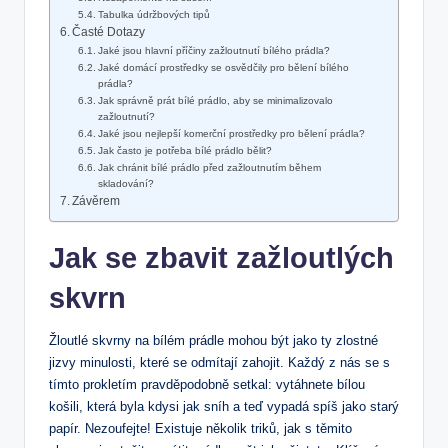
Tabulka údržbových tipů
Časté Dotazy
Jaké jsou hlavní příčiny zažloutnutí bílého prádla?
Jaké domácí prostředky se osvědčily pro bělení bílého
prádla?
Jak správně prát bílé prádlo, aby se minimalizovalo
zažloutnutí?
Jaké jsou nejlepší komerční prostředky pro bělení prádla?
Jak často je potřeba bílé prádlo bělit?
Jak chránit bílé prádlo před zažloutnutím během
skladování?
Závěrem
Jak se zbavit zažloutlých
skvrn
Žloutlé skvrny na bílém prádle mohou být jako ty zlostné
jizvy minulosti, které se odmítají zahojit. Každý z nás se s
tímto prokletím pravděpodobně setkal: vytáhnete bílou
košili, která byla kdysi jak sníh a teď vypadá spíš jako starý
papír. Nezoufejte! Existuje několik triků, jak s těmito