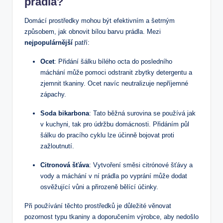
prádla?
Domácí prostředky mohou být efektivním a šetrným
způsobem, jak obnovit bílou barvu prádla. Mezi
nejpopulárnější
patří:
Ocet
: Přidání šálku bílého octa do posledního
máchání může pomoci odstranit zbytky detergentu a
zjemnit tkaniny. Ocet navíc neutralizuje nepříjemné
zápachy.
Soda bikarbona
: Tato běžná surovina se používá jak
v kuchyni, tak pro údržbu domácnosti. Přidáním půl
šálku do pracího cyklu lze účinně bojovat proti
zažloutnutí.
Citronová šťáva
: Vytvoření směsi citrónové šťávy a
vody a máchání v ní prádla po vyprání může dodat
osvěžující vůni a přirozeně bělící účinky.
Při používání těchto prostředků je důležité věnovat
pozornost typu tkaniny a doporučením výrobce, aby nedošlo