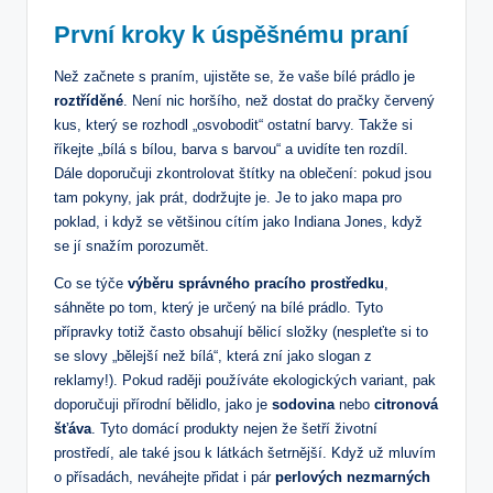
První kroky k úspěšnému praní
Než začnete s praním, ujistěte se, že vaše bílé prádlo je
roztříděné
. Není nic horšího, než dostat do pračky červený
kus, který se rozhodl „osvobodit“ ostatní barvy. Takže si
říkejte „bílá s bílou, barva s barvou“ a uvidíte ten rozdíl.
Dále doporučuji zkontrolovat štítky na oblečení: pokud jsou
tam pokyny, jak prát, dodržujte je. Je to jako mapa pro
poklad, i když se většinou cítím jako Indiana Jones, když
se jí snažím porozumět.
Co se týče
výběru správného pracího prostředku
,
sáhněte po tom, který je určený na bílé prádlo. Tyto
přípravky totiž často obsahují bělicí složky (nespleťte si to
se slovy „bělejší než bílá“, která zní jako slogan z
reklamy!). Pokud raději používáte ekologických variant, pak
doporučuji přírodní bělidlo, jako je
sodovina
nebo
citronová
šťáva
. Tyto domácí produkty nejen že šetří životní
prostředí, ale také jsou k látkách šetrnější. Když už mluvím
o přísadách, neváhejte přidat i pár
perlových nezmarných