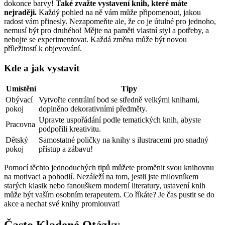
dokonce barvy!
Také zvažte vystavení knih, které máte
nejraději.
Každý pohled na ně vám může připomenout, jakou
radost vám přinesly. Nezapomeňte ale, že co je útulné pro jednoho,
nemusí být pro druhého! Mějte na paměti vlastní styl a potřeby, a
nebojte se experimentovat. Každá změna může být novou
příležitostí k objevování.
Kde a jak vystavit
Umístění
Tipy
Obývací
Vytvořte centrální bod se středně velkými knihami,
pokoj
doplněno dekorativními předměty.
Upravte uspořádání podle tematických knih, abyste
Pracovna
podpořili kreativitu.
Dětský
Samostatné poličky na knihy s ilustracemi pro snadný
pokoj
přístup a zábavu!
Pomocí těchto jednoduchých tipů můžete proměnit svou knihovnu
na motivaci a pohodlí. Nezáleží na tom, jestli jste milovníkem
starých klasik nebo fanouškem moderní literatury, ustavení knih
může být vaším osobním terapeutem. Co říkáte? Je čas pustit se do
akce a nechat své knihy promlouvat!