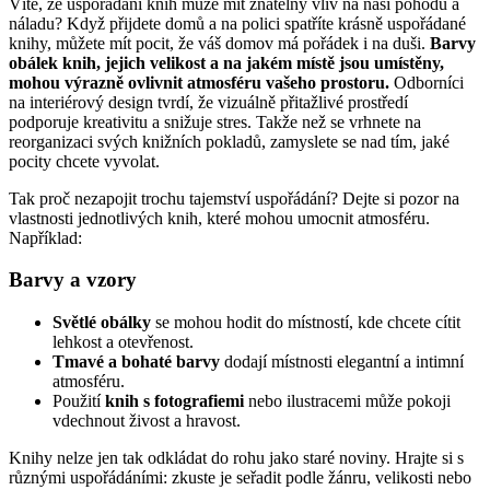
Víte, že uspořádání knih může mít znatelný vliv na naši pohodu a
náladu? Když přijdete domů a na polici spatříte krásně uspořádané
knihy, můžete mít pocit, že váš domov má pořádek i na duši.
Barvy
obálek knih, jejich velikost a na jakém místě jsou umístěny,
mohou výrazně ovlivnit atmosféru vašeho prostoru.
Odborníci
na interiérový design tvrdí, že vizuálně přitažlivé prostředí
podporuje kreativitu a snižuje stres. Takže než se vrhnete na
reorganizaci svých knižních pokladů, zamyslete se nad tím, jaké
pocity chcete vyvolat.
Tak proč nezapojit trochu tajemství uspořádání? Dejte si pozor na
vlastnosti jednotlivých knih, které mohou umocnit atmosféru.
Například:
Barvy a vzory
Světlé obálky
se mohou hodit do místností, kde chcete cítit
lehkost a otevřenost.
Tmavé a bohaté barvy
dodají místnosti elegantní a intimní
atmosféru.
Použití
knih s fotografiemi
nebo ilustracemi může pokoji
vdechnout živost a hravost.
Knihy nelze jen tak odkládat do rohu jako staré noviny. Hrajte si s
různými uspořádáními: zkuste je seřadit podle žánru, velikosti nebo