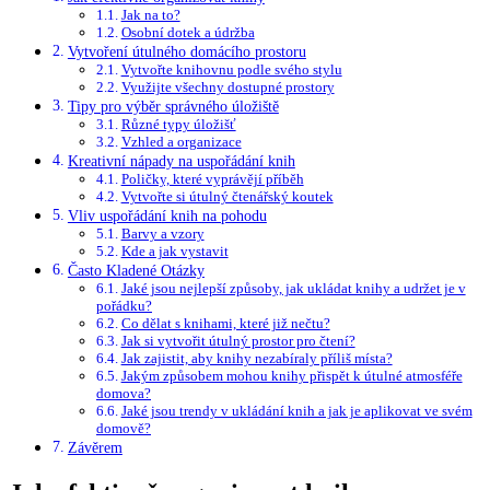
Jak na to?
Osobní dotek a údržba
Vytvoření útulného domácího prostoru
Vytvořte knihovnu podle svého stylu
Využijte všechny dostupné prostory
Tipy pro výběr správného úložiště
Různé typy úložišť
Vzhled a organizace
Kreativní nápady na uspořádání knih
Poličky, které vyprávějí příběh
Vytvořte si útulný čtenářský koutek
Vliv uspořádání knih na pohodu
Barvy a vzory
Kde a jak vystavit
Často Kladené Otázky
Jaké jsou nejlepší způsoby, jak ukládat knihy a udržet je v
pořádku?
Co dělat s knihami, které již nečtu?
Jak si vytvořit útulný prostor pro čtení?
Jak zajistit, aby knihy nezabíraly příliš místa?
Jakým způsobem mohou knihy přispět k útulné atmosféře
domova?
Jaké jsou trendy v ukládání knih a jak je aplikovat ve svém
domově?
Závěrem