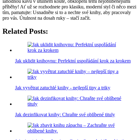
lahodnou kávu v útulném koutě, obklopeni těmi nejoblíbenějšími
příběhy! Ať už se rozhodnete pro klasiku, moderní styl či něco mezi
tím, pamatujte: Usnadněte si to a nechte své knihy, aby pracovaly
pro vás. Útulnost na dosah ruky – stačí začít.
Related Posts:
Jak uklidit knihovnu: Perfektní uspořádání krok za krokem
Jak vyvětrat zatuchlé knihy - nejlepší tipy a triky
Jak dezinfikovat knihy: Chraňte své oblíbené tituly