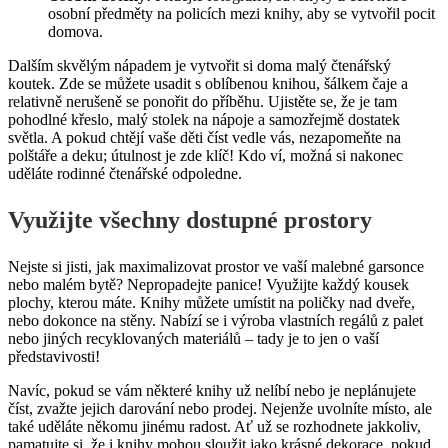
osobní předměty na policích mezi knihy, aby se vytvořil pocit
domova.
Dalším skvělým nápadem je vytvořit si doma malý čtenářský
koutek. Zde se můžete usadit s oblíbenou knihou, šálkem čaje a
relativně nerušeně se ponořit do příběhu. Ujistěte se, že je tam
pohodlné křeslo, malý stolek na nápoje a samozřejmě dostatek
světla. A pokud chtějí vaše děti číst vedle vás, nezapomeňte na
polštáře a deku; útulnost je zde klíč! Kdo ví, možná si nakonec
uděláte rodinné čtenářské odpoledne.
Využijte všechny dostupné prostory
Nejste si jisti, jak maximalizovat prostor ve vaší malebné garsonce
nebo malém bytě? Nepropadejte panice! Využijte každý kousek
plochy, kterou máte. Knihy můžete umístit na poličky nad dveře,
nebo dokonce na stěny. Nabízí se i výroba vlastních regálů z palet
nebo jiných recyklovaných materiálů – tady je to jen o vaší
představivosti!
Navíc, pokud se vám některé knihy už nelíbí nebo je neplánujete
číst, zvažte jejich darování nebo prodej. Nejenže uvolníte místo, ale
také uděláte někomu jinému radost. Ať už se rozhodnete jakkoliv,
pamatujte si, že i knihy mohou sloužit jako krásné dekorace, pokud