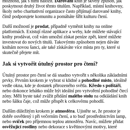
možností, jak s nimi naložit.
Darování
knih je skvělý způsob, jak
poskytnout druhý život těmto titulům. Například, místní knihovny,
školy nebo charitativní organizace často přijímají darované knihy,
čímž podporujete komunitu a pomáháte šířit kulturu čtení.
Další možností je
prodat
, případně vyměnit knihy na online
platformách. Existují různé aplikace a weby, kde můžete stávající
knihy prodávat, což vám umožní získat peníze zpět, které můžete
investovat do nových titulů. Takovýmto způsobem nejen dáváte
knihám novou šanci, ale také získáváte více místa pro ty, které si
skutečně přejete mít.
Jak si vytvořit útulný prostor pro čtení?
Útulný prostor pro čtení se dá snadno vytvořit s několika základními
prvky. Prvním krokem je vybrat si klidné a
pohodlné místo
, ideálně
vedle okna, kde je dostatek přirozeného světla.
Křeslo s polštáři
,
nebo dokonce lehátko může být ideální pro vytvoření pohodlné čtecí
zóny. Měli byste také zvážit přidání
malého stolu
na odkládání knih
nebo šálku čaje, což může přispět k celkovému pohodlí.
Dalším důležitým krokem je
atmosféra
. Ujistěte se, že prostor je
dobře osvětlený i při večerním čtení, a to buď prostřednictvím lamp,
nebo
svíček
pro příjemnou teplou atmosféru. Navíc, můžete přidat
osvěžující rostliny
nebo dekorace s květinovými motivy, které