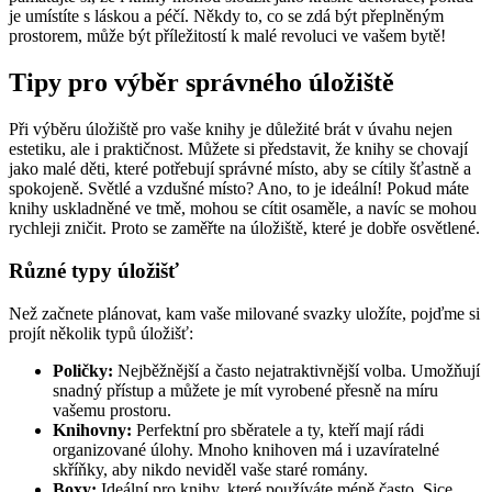
je umístíte s láskou a péčí. Někdy to, co se zdá být přeplněným
prostorem, může být příležitostí k malé revoluci ve vašem bytě!
Tipy pro výběr správného úložiště
Při výběru úložiště pro vaše knihy je důležité brát v úvahu nejen
estetiku, ale i praktičnost. Můžete si představit, že knihy se chovají
jako malé děti, které potřebují správné místo, aby se cítily šťastně a
spokojeně. Světlé a vzdušné místo? Ano, to je ideální! Pokud máte
knihy uskladněné ve tmě, mohou se cítit osaměle, a navíc se mohou
rychleji zničit. Proto se zaměřte na úložiště, které je dobře osvětlené.
Různé typy úložišť
Než začnete plánovat, kam vaše milované svazky uložíte, pojďme si
projít několik typů úložišť:
Poličky:
Nejběžnější a často nejatraktivnější volba. Umožňují
snadný přístup a můžete je mít vyrobené přesně na míru
vašemu prostoru.
Knihovny:
Perfektní pro sběratele a ty, kteří mají rádi
organizované úlohy. Mnoho knihoven má i uzavíratelné
skříňky, aby nikdo neviděl vaše staré romány.
Boxy:
Ideální pro knihy, které používáte méně často. Sice