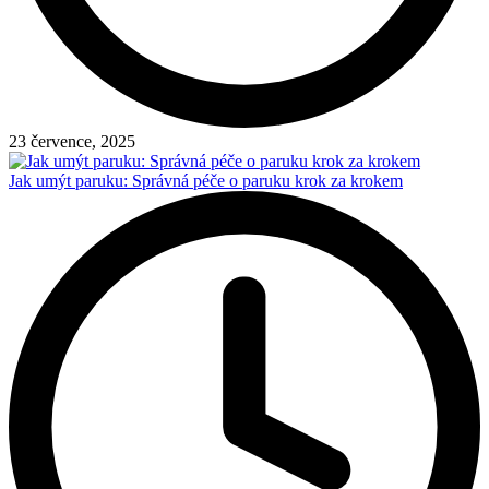
23 července, 2025
Jak umýt paruku: Správná péče o paruku krok za krokem