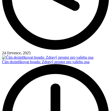
24 července, 2025
Čím dezinfikovat boudu: Zdravý prostor pro vašeho psa