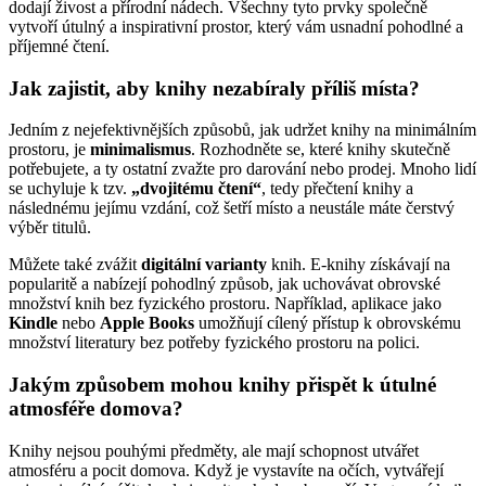
dodají živost a přírodní nádech. Všechny tyto prvky společně
vytvoří útulný a inspirativní prostor, který vám usnadní pohodlné a
příjemné čtení.
Jak zajistit, aby knihy nezabíraly příliš místa?
Jedním z nejefektivnějších způsobů, jak udržet knihy na minimálním
prostoru, je
minimalismus
. Rozhodněte se, které knihy skutečně
potřebujete, a ty ostatní zvažte pro darování nebo prodej. Mnoho lidí
se uchyluje k tzv.
„dvojitému čtení“
, tedy přečtení knihy a
následnému jejímu vzdání, což šetří místo a neustále máte čerstvý
výběr titulů.
Můžete také zvážit
digitální varianty
knih. E-knihy získávají na
popularitě a nabízejí pohodlný způsob, jak uchovávat obrovské
množství knih bez fyzického prostoru. Například, aplikace jako
Kindle
nebo
Apple Books
umožňují cílený přístup k obrovskému
množství literatury bez potřeby fyzického prostoru na polici.
Jakým způsobem mohou knihy přispět k útulné
atmosféře domova?
Knihy nejsou pouhými předměty, ale mají schopnost utvářet
atmosféru a pocit domova. Když je vystavíte na očích, vytvářejí