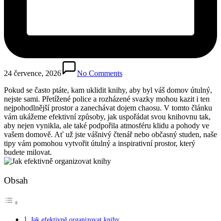
24 července, 2026
No Comments
Pokud se často ptáte, kam uklidit knihy, aby byl váš domov útulný,
nejste sami. Přetížené police a rozházené svazky mohou kazit i ten
nejpohodlnější prostor a zanechávat dojem chaosu. V tomto článku
vám ukážeme efektivní způsoby, jak uspořádat svou knihovnu tak,
aby nejen vynikla, ale také podpořila atmosféru klidu a pohody ve
vašem domově. Ať už jste vášnivý čtenář nebo občasný studen, naše
tipy vám pomohou vytvořit útulný a inspirativní prostor, který
budete milovat.
Obsah
Jak efektivně organizovat knihy