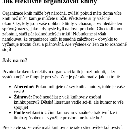
Jak efektivně organizovat knihy
Organizace knih může být náročná, zvlášť pokud máte doma více
knih než míst, kam je můžete uložit. Představte si ty vzácné
okamžiky, kdy jsou vaše oblíbené tituly v chaosu, a vy hledáte ten
správný název, jako kdybyste byli na lovu pokladu. Chcete-li tomu
zabránit, stačí pár jednoduchých triků! Nebudeme si však
namlouvat, že organizace knih je snadná záležitost – obvykle to
vyžaduje trochu času a plánování. Ale výsledek? Ten za to rozhodně
stojí!
Jak na to?
Prvním krokem k efektivní organizaci knih je rozhodnutí, jaký
systém nejlépe funguje pro vás. Zde je pár alternativ, jak na to jít:
Abecedně:
Pokud milujete názvy knih a autory, tohle je vaše
cesta!
Žánrově:
Proč neudělat z vaší knihovny osobní
knihkupectví? Dětská literatura vedle sci-fi, ale humor to vše
spojuje!
Podle velikosti:
Učinit knihovnu vizuálně atraktivní lze i
tímto způsobem – využijte prostor a ne.kazte ho!
Představte si, že vaše malá knihovna je jako středověké království,