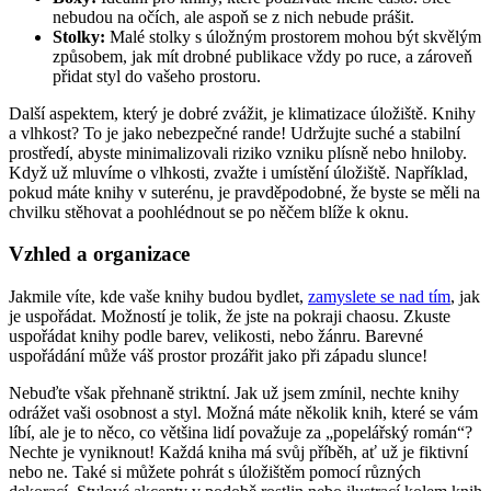
nebudou na očích, ale aspoň se z nich nebude prášit.
Stolky:
Malé stolky s úložným prostorem mohou být skvělým
způsobem, jak mít drobné publikace vždy po ruce, a zároveň
přidat styl do vašeho prostoru.
Další aspektem, který je dobré zvážit, je klimatizace úložiště. Knihy
a vlhkost? To je jako nebezpečné rande! Udržujte suché a stabilní
prostředí, abyste minimalizovali riziko vzniku plísně nebo hniloby.
Když už mluvíme o vlhkosti, zvažte i umístění úložiště. Například,
pokud máte knihy v suterénu, je pravděpodobné, že byste se měli na
chvilku stěhovat a poohlédnout se po něčem blíže k oknu.
Vzhled a organizace
Jakmile víte, kde vaše knihy budou bydlet,
zamyslete se nad tím
, jak
je uspořádat. Možností je tolik, že jste na pokraji chaosu. Zkuste
uspořádat knihy podle barev, velikosti, nebo žánru. Barevné
uspořádání může váš prostor prozářit jako při západu slunce!
Nebuďte však přehnaně striktní. Jak už jsem zmínil, nechte knihy
odrážet vaši osobnost a styl. Možná máte několik knih, které se vám
líbí, ale je to něco, co většina lidí považuje za „popelářský román“?
Nechte je vyniknout! Každá kniha má svůj příběh, ať už je fiktivní
nebo ne. Také si můžete pohrát s úložištěm pomocí různých