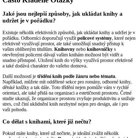
Často Kladené Otázky
Jaké jsou nejlepší způsoby, jak ukládat knihy a
udržet je v pořádku?
Existuje několik efektivních způsobů, jak ukládat knihy a udržet je v
pořádku. Odborníci doporučují využít
policové systémy
, které nejen
efektivně využívají prostor, ale také umožňují snadný přístup k
vašim oblíbeným titullům.
Knihovny
nebo
knihovničky
s
otevřenými policemi dávají vašim knihám možnost být vidět a
snadno přístupné. Uložení knih do výšky využívá prostor efektivně
a také dodává charakter do vašeho domova.
Další možností je
třídění knih podle žánru nebo tématu
.
Například, můžete mít oddělené sekce pro romány, odborné knihy,
dětské knížky a tak dále. Toto třídění nejen pomůže vám v rychlé
orientaci, ale také přidá na organizaci a estetičnosti prostoru. Četné
studie ukazují, že organizace prostoru zvyšuje produktivitu a snižuje
stres, což činí uklidnění knih nezbytné nejen pro design, ale i pro
vaši pohodu.
Co dělat s knihami, které již nečtu?
Pokud máte knihy, které už nečtete, je ideální zvážit několik