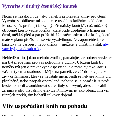
Vytvořte si útulný čtenářský koutek
Ničím se nezakouří čaj jako vánek z připravené knihy pro čtení!
Vytvořte si oblíbené místo, kde se usadíte s knižním pokladem.
Mnozí z nás preferují takzvaný „čtenářský koutek“, což může být
obyčejné křeslo vedle poličky, které bude doplněné o lampu na
čtení, měkký pléd a pár polštářů. Umístěte kolem sebe knihy, které
máte v plánu přečíst, ať se víc vyzdvihnou. Nezapomeňte také na
kapsičky na časopisy nebo knížky – můžete je umístit na stůl,
aby
vám byly na dosah ruky
.
Nehledě na to, jakou metodu zvolíte, pamatujte, že hotový výsledek
má být především pro vás pohodlný a útulný. Uložení knih by
nemělo být jen o praktických aspektech, ale mělo by také ladit s
vaším stylem a osobností. Mějte na paměti, že váš domov je jako
živý organismus, který se neustále mění. Jestli se některé knihy cítí
přeplněné, nebo naopak opomíjené, nebojte se je obměnit. A proč
byste nemohli zkombinovat staré tituly s novými, abyste dosáhli
zajímavějšího vizuálního efektu? Knihovna je jako obraz: čím víc
různých prvků, tím bohatší celkový dojem!
Vliv uspořádání knih na pohodu