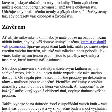
které mají skryté úložné prostory pro knihy. Tímto způsobem
můžete dosáhnout organizovanosti, aniž byste obětovali styl.
Udržujte tedy krok s těmito trendy a přizpůsobte si úložné systémy
tak, aby odrážely vaši osobnost a životní styl.
Závěrem
Ať už jste milovníkem knih nebo je máte pouze na ozdobu, „Kam
uklidit knihy, aby byl váš domov útulný“ je téma,
které si zaslouží
vaši pozornost
. Správné uspořádání knih totiž může povznést nejen
estetiku vašeho interiéru, ale také vaši náladu a pocit pohodlí. Jak
víme, knihy nejsou jenom papír – jsou to příběhy, myšlenky a
inspirace, které formují naši osobnost.
S trochou plánování a kreativity můžete svým knihám najít to
správné místo, kde budou nejen dobře vypadat, ale také snadno
dostupné. Od regálů přes nevšední úložné prostory po dekorativní
rámy – možnosti jsou nekonečné. Přeměňte své knihy v součást
atmosféry vašeho domova, která vás okouzlí. A nezapomeňte, že
každý úsměv, který vyvolá oblíbený titul, zvyšuje útulnost vašeho
prostoru.
Takže, vydejte se na dobrodružství v uspořádání vašich knih – vaši
hosté vás budou obdivovat a vy si konečně budete moci vychutnat