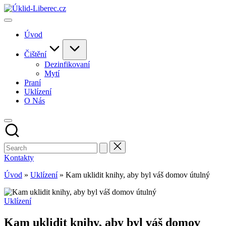
Skip
to
content
Úvod
Čištění
Dezinfikovaní
Mytí
Praní
Uklízení
O Nás
Kontakty
Úvod
»
Uklízení
»
Kam uklidit knihy, aby byl váš domov útulný
Posted
Uklízení
in
Kam uklidit knihy, aby byl váš domov