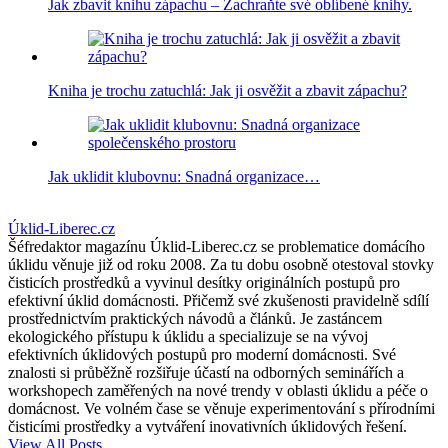
Jak zbavit knihu zápachu – Zachraňte své oblíbené knihy.
Kniha je trochu zatuchlá: Jak ji osvěžit a zbavit zápachu?
Jak uklidit klubovnu: Snadná organizace…
Úklid-Liberec.cz
Šéfredaktor magazínu Úklid-Liberec.cz se problematice domácího
úklidu věnuje již od roku 2008. Za tu dobu osobně otestoval stovky
čisticích prostředků a vyvinul desítky originálních postupů pro
efektivní úklid domácnosti. Přičemž své zkušenosti pravidelně sdílí
prostřednictvím praktických návodů a článků. Je zastáncem
ekologického přístupu k úklidu a specializuje se na vývoj
efektivních úklidových postupů pro moderní domácnosti. Své
znalosti si průběžně rozšiřuje účastí na odborných seminářích a
workshopech zaměřených na nové trendy v oblasti úklidu a péče o
domácnost. Ve volném čase se věnuje experimentování s přírodními
čisticími prostředky a vytváření inovativních úklidových řešení.
View All Posts