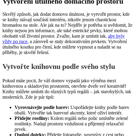
Vytvoření útulného domácího prostoru
Skvělý způsob, jak dodat domovu útulnost, je vytvořit prostor, kde
se knihy stávají součástí interiéru, nikoliv jenom chaotickou
hromadou na stole. Ale jak na to? Nejdřív je potřeba si uvědomit, že
knihy nejsou jen informace, ale také estetické prvky, které mohou
obohatit váš životní prostor. Zvažte, kam je umístit tak,
aby byly
vždy po ruce
, a zároveň se staly dekorativním prvkem. Vytvoření
útulného koutku pro čtení, kde můžete vypnout a naladit se na
příběhy, je skvélé řešení.
Vytvořte knihovnu podle svého stylu
Pokud máte pocit, že váš domov vypadá jako výměna mezi
knihovnou a skladovým prostorem, otevřete dveře své kreativitě!
Knihy můžete umístit do různých typů regálů – jak starobylých, tak
moderních. Zde je pár tipů:
Vyrovnávejte podle barev:
Uspořádejte knihy podle barev
obalů. Vytvoříte tak barevné akcenty, které oživí interiér.
Přidejte rostliny:
Kolem regálů nebo polic umístěte zelené
rostlinky. Nadají prostoru vzdušnost a příjemný relaxační
prvek.
Osobní doteky:
Přidejte fotografie, suvenýry z cest nebo