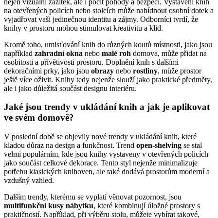
nejen vizuální zážitek, ale i pocit pohody a bezpečí. Vystavení knih
na otevřených policích nebo stolcích může nabídnout osobní dotek a
vyjadřovat vaši jedinečnou identitu a zájmy. Odborníci tvrdí, že
knihy v prostoru mohou stimulovat kreativitu a klid.
Kromě toho, umisťování knih do různých koutů místnosti, jako jsou
například
zahradní okna
nebo
malé roh
domova, může přidat na
osobitosti a přívětivosti prostoru. Doplnění knih s dalšími
dekoračními prky, jako jsou
obrazy
nebo
rostliny
, může prostor
ještě více oživit. Knihy tedy nejenže slouží jako praktické předměty,
ale i jako důležitá součást designu interiéru.
Jaké jsou trendy v ukládání knih a jak je aplikovat
ve svém domově?
V poslední době se objevily nové trendy v ukládání knih, které
kladou důraz na design a funkčnost. Trend
open-shelving
se stal
velmi populárním, kde jsou knihy vystaveny v otevřených policích
jako součást celkové dekorace. Tento styl nejenže minimalizuje
potřebu klasických knihoven, ale také dodává prostorům moderní a
vzdušný vzhled.
Dalším trendy, kterému se vyplatí věnovat pozornost, jsou
multifunkční kusy nábytku
, které kombinují úložné prostory s
praktičností. Například, při výběru stolu, můžete vybírat takové,