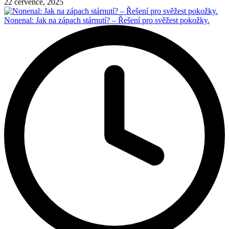
22 července, 2025
Nonenal: Jak na zápach stárnutí? – Řešení pro svěžest pokožky.