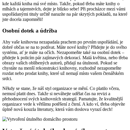
kde každá kniha má své místo. Takže, pokud třeba máte knihy o
mlhách a tajemstvích, dejte je blízko sebe! Při procházce mezi vámi
uspořádanými tituly určitě narazíte na pár skrytých pokladů, na které
jste docela zapomněli!
Osobní dotek a údržba
Aby vaše knihovna nezapadala prachem po prvním uspořádání, je
dobré občas se na to podívat. Máte nové knihy? Přidejte je do svého
systému, ať je máte na očích. Nezapomeňte také na osobní dotek –
přidejte k policím pár zajímavých dekorací. Malá květina, nebo třeba
obrazy vašich oblíbených autorů, přidají na útulnosti. Pokud se
chystáte na menší rekonstrukci knihovny, rozhodně nezapomeňte
rozdat nebo prodat knihy, které už nemají místo vašem čtenářském
srdci.
Někdy se stane, že náš styl organizace se mění. Co platilo včera,
nemusí platit dnes. Takže si neváhejte udělat čas na revizi a
přehodnocení svých knihovních strategií. Pamatujte, že kvalitnější
organizace vede k většímu potěšení z čtení. A kdo ví, třeba objevíte
úplně nová kouzla literatury, která vám doslova vyrazí dech!