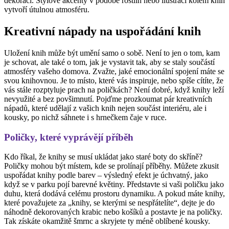
dekorací. Stylové akcenty v podobě rostlin nebo ilustrací kolem knih
vytvoří útulnou atmosféru.
Kreativní nápady na uspořádání knih
Uložení knih může být umění samo o sobě. Není to jen o tom, kam
je schovat, ale také o tom, jak je vystavit tak, aby se staly součástí
atmosféry vašeho domova. Zvažte, jaké emocionální spojení máte se
svou knihovnou. Je to místo, které vás inspiruje, nebo spíše cítíte, že
vás stále rozptyluje prach na poličkách? Není dobré, když knihy leží
nevyužité a bez povšimnutí. Pojďme prozkoumat pár kreativních
nápadů, které udělají z vašich knih nejen součást interiéru, ale i
kousky, po nichž sáhnete i s hrnečkem čaje v ruce.
Poličky, které vyprávějí příběh
Kdo říkal, že knihy se musí ukládat jako staré boty do skříně?
Poličky mohou být místem, kde se prolínají příběhy. Můžete zkusit
uspořádat knihy podle barev – výsledný efekt je úchvatný, jako
když se v parku pojí barevné květiny. Představte si vaši poličku jako
duhu, která dodává celému prostoru dynamiku. A pokud máte knihy,
které považujete za „knihy, se kterými se nespřátelíte“, dejte je do
náhodně dekorovaných krabic nebo košíků a postavte je na poličky.
Tak získáte okamžitě šmrnc a skryjete ty méně oblíbené kousky.