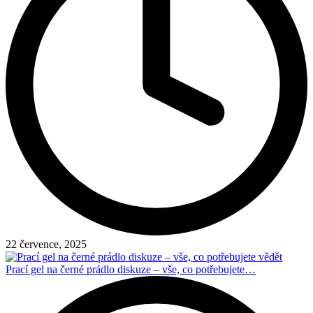
22 července, 2025
Prací gel na černé prádlo diskuze – vše, co potřebujete…