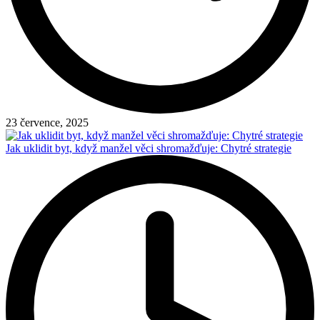
23 července, 2025
Jak uklidit byt, když manžel věci shromažďuje: Chytré strategie