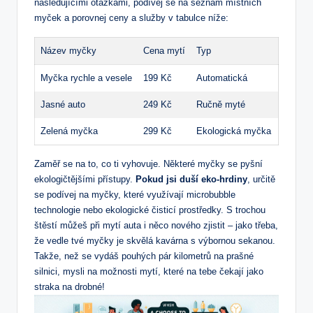
následujícími otázkami, podívej se na seznám místních
myček a porovnej ceny a služby v tabulce níže:
Název myčky
Cena mytí
Typ
Myčka rychle a vesele
199 Kč
Automatická
Jasné auto
249 Kč
Ručně myté
Zelená myčka
299 Kč
Ekologická myčka
Zaměř se na to, co ti vyhovuje. Některé myčky se pyšní
ekologičtějšími přístupy.
Pokud jsi duší eko-hrdiny
, určitě
se podívej na myčky, které využívají microbubble
technologie nebo ekologické čisticí prostředky. S trochou
štěstí můžeš při mytí auta i něco nového zjistit – jako třeba,
že vedle tvé myčky je skvělá kavárna s výbornou sekanou.
Takže, než se vydáš pouhých pár kilometrů na prašné
silnici, mysli na možnosti mytí, které na tebe čekají jako
straka na drobné!