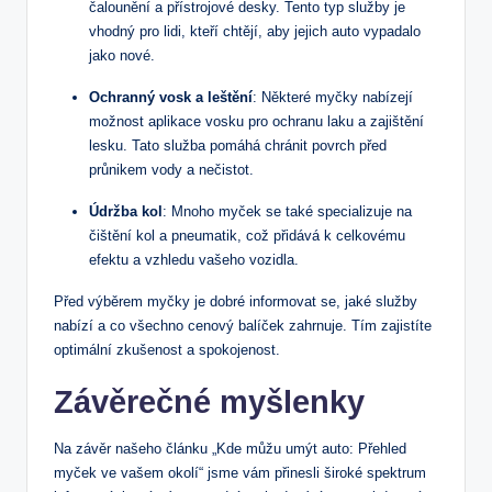
čalounění a přístrojové desky. Tento typ služby je
vhodný pro lidi, kteří chtějí, aby jejich auto vypadalo
jako nové.
Ochranný vosk a leštění
: Některé myčky nabízejí
možnost aplikace vosku pro ochranu laku a zajištění
lesku. Tato služba pomáhá chránit povrch před
průnikem vody a nečistot.
Údržba kol
: Mnoho myček se také specializuje na
čištění kol a pneumatik, což přidává k celkovému
efektu a vzhledu vašeho vozidla.
Před výběrem myčky je dobré informovat se, jaké služby
nabízí a co všechno cenový balíček zahrnuje. Tím zajistíte
optimální zkušenost a spokojenost.
Závěrečné myšlenky
Na závěr našeho článku „Kde můžu umýt auto: Přehled
myček ve vašem okolí“ jsme vám přinesli široké spektrum