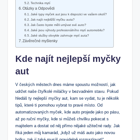
Technika mytí
Otázky a Odpovědi
Jaké typy myček aut jsou k dispozici ve vašem okolí?
Jak najít nejbližší myčku auta?
Jak často byste měli umývat své auto?
Jaké jsou výhody profesionálního mytí automobilu?
Jaké služby obvykle zahrnuje mytí auta?
Závěrečné myšlenky
Kde najít nejlepší myčky
aut
V českých městech dnes máme spoustu možností, jak
udržet naše čtyřkolé miláčky v bezvadném stavu. Pokud
hledáš ty nejlepší myčky aut, kam se vydat, tu je několik
tipů, které ti pomohou vybrat to pravé místo. Od
automatizovaných myček, kde auto projede jako po pásu,
až po ruční myčky, kde si můžeš chvilku pokecat s
majitelem a dostat od něj přímo nějaké užitečné rady. Jak
říká jeden můj kamarád, „když už máš auto jako novou
holku, tak jí také musíš pravidelně rozmazlovat!“