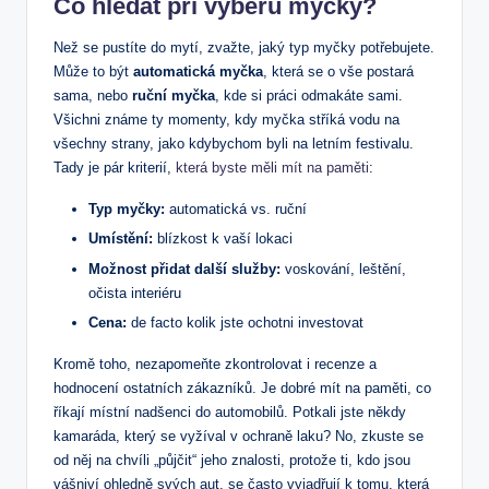
Co hledat při výběru myčky?
Než se pustíte do mytí, zvažte, jaký typ myčky potřebujete.
Může to být
automatická myčka
, která se o vše postará
sama, nebo
ruční myčka
, kde si práci odmakáte sami.
Všichni známe ty momenty, kdy myčka stříká vodu na
všechny strany, jako kdybychom byli na letním festivalu.
Tady je pár kriterií,
která byste měli mít na paměti
:
Typ myčky:
automatická vs. ruční
Umístění:
blízkost k vaší lokaci
Možnost přidat další služby:
voskování, leštění,
očista interiéru
Cena:
de facto kolik jste ochotni investovat
Kromě toho, nezapomeňte zkontrolovat i recenze a
hodnocení ostatních zákazníků. Je dobré mít na paměti, co
říkají místní nadšenci do automobilů. Potkali jste někdy
kamaráda, který se vyžíval v ochraně laku? No, zkuste se
od něj na chvíli „půjčit“ jeho znalosti, protože ti, kdo jsou
vášniví ohledně svých aut, se často vyjadřují k tomu, která