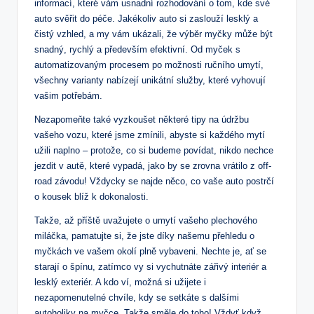
informací, které vám usnadní rozhodování o tom, kde své
auto svěřit do péče. Jakékoliv auto si zaslouží lesklý a
čistý vzhled, a my vám ukázali, že výběr myčky může být
snadný, rychlý a především efektivní. Od myček s
automatizovaným procesem po možnosti ručního umytí,
všechny varianty nabízejí unikátní služby, které vyhovují
vašim potřebám.
Nezapomeňte také vyzkoušet některé tipy na údržbu
vašeho vozu, které jsme zmínili, abyste si každého mytí
užili naplno – protože, co si budeme povídat, nikdo nechce
jezdit v autě, které vypadá, jako by se zrovna vrátilo z off-
road závodu! Vždycky se najde něco, co vaše auto postrčí
o kousek blíž k dokonalosti.
Takže, až příště uvažujete o umytí vašeho plechového
miláčka, pamatujte si, že jste díky našemu přehledu o
myčkách ve vašem okolí plně vybaveni. Nechte je, ať se
starají o špínu, zatímco vy si vychutnáte zářivý interiér a
lesklý exteriér. A kdo ví, možná si užijete i
nezapomenutelné chvíle, kdy se setkáte s dalšími
autoholiky na myčce. Takže směle do toho! Vždyť když