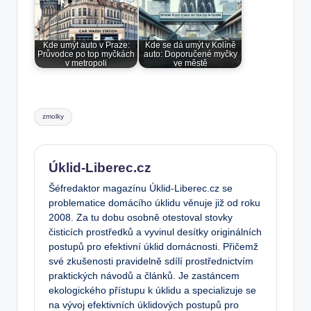
Kde umýt auto v Praze:
Kde se dá umýt v Kolíně
Průvodce po top myčkách
auto: Doporučené myčky
v metropoli
ve městě
Tags:
zmolky
Úklid-Liberec.cz
Šéfredaktor magazínu Úklid-Liberec.cz se
problematice domácího úklidu věnuje již od roku
2008. Za tu dobu osobně otestoval stovky
čisticích prostředků a vyvinul desítky originálních
postupů pro efektivní úklid domácnosti. Přičemž
své zkušenosti pravidelně sdílí prostřednictvím
praktických návodů a článků. Je zastáncem
ekologického přístupu k úklidu a specializuje se
na vývoj efektivních úklidových postupů pro