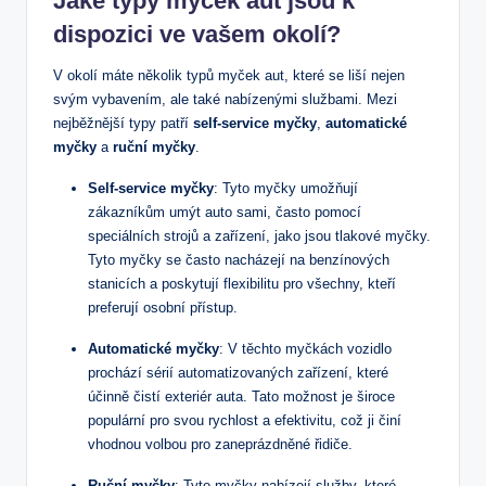
Jaké typy myček aut jsou k
dispozici ve vašem okolí?
V okolí máte několik typů myček aut, které se liší nejen
svým vybavením, ale také nabízenými službami. Mezi
nejběžnější typy patří
self-service myčky
,
automatické
myčky
a
ruční myčky
.
Self-service myčky
: Tyto myčky umožňují
zákazníkům umýt auto sami, často pomocí
speciálních strojů a zařízení, jako jsou tlakové myčky.
Tyto myčky se často nacházejí na benzínových
stanicích a poskytují flexibilitu pro všechny, kteří
preferují osobní přístup.
Automatické myčky
: V těchto myčkách vozidlo
prochází sérií automatizovaných zařízení, které
účinně čistí exteriér auta. Tato možnost je široce
populární pro svou rychlost a efektivitu, což ji činí
vhodnou volbou pro zaneprázdněné řidiče.
Ruční myčky
: Tyto myčky nabízejí služby, které