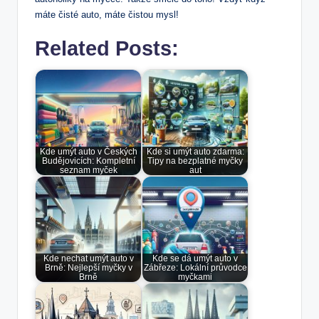
máte čisté auto, máte čistou mysl!
Related Posts:
Kde umýt auto v Českých
Kde si umýt auto zdarma:
Budějovicích: Kompletní
Tipy na bezplatné myčky
seznam myček
aut
Kde nechat umýt auto v
Kde se dá umýt auto v
Brně: Nejlepší myčky v
Zábřeze: Lokální průvodce
Brně
myčkami