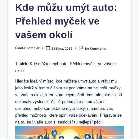
Kde můžu umýt auto:
Přehled myček ve
vašem okolí
Úklid-Liberec.cz
13 října, 2025
No Comments
Posted
by
Titulek: Kde můžu umýt auto: Přehled myček ve vašem
okolí
Hledáte ideální místo, kde můžete umýt auto a vrátit mu
jeho lesk? V tomto článku se podíváme na nejlepší myčky
ve vašem okolí, které vám nejen ušetří čas, ale také zajistí
dokonalý výsledek. Ať už preferujete automyčku s
obsluhou, nebo samostatné mycí boxy, máme pro vás
přehled možností, které splní vaše očekávání. Připravte se
na to, že i vaše
auto
si zaslouží tu nejlepší péči!