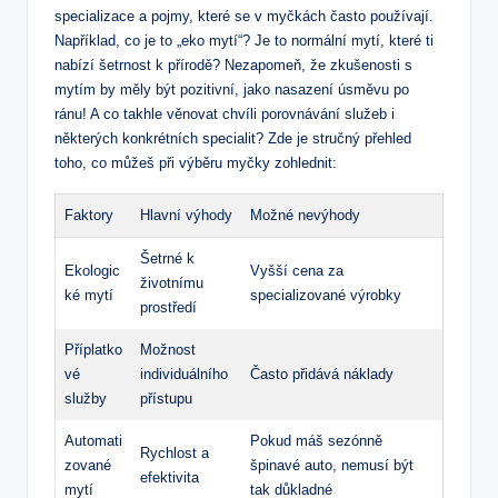
specializace a pojmy, které se v myčkách často používají.
Například, co je to „eko mytí“? Je to normální mytí, které ti
nabízí šetrnost k přírodě? Nezapomeň, že zkušenosti s
mytím by měly být pozitivní, jako nasazení úsměvu po
ránu! A co takhle věnovat chvíli porovnávání služeb i
některých konkrétních specialit? Zde je stručný přehled
toho, co můžeš při výběru myčky zohlednit:
Faktory
Hlavní výhody
Možné nevýhody
Šetrné k
Ekologic
Vyšší cena za
životnímu
ké mytí
specializované výrobky
prostředí
Příplatko
Možnost
vé
individuálního
Často přidává náklady
služby
přístupu
Automati
Pokud máš sezónně
Rychlost a
zované
špinavé auto, nemusí být
efektivita
mytí
tak důkladné