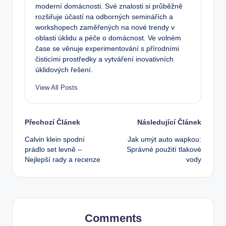
moderní domácnosti. Své znalosti si průběžně
rozšiřuje účastí na odborných seminářích a
workshopech zaměřených na nové trendy v
oblasti úklidu a péče o domácnost. Ve volném
čase se věnuje experimentování s přírodními
čisticími prostředky a vytváření inovativních
úklidových řešení.
View All Posts
Post
Přechozí Článek
Následující Článek
Calvin klein spodní
Jak umýt auto wapkou:
navigation
prádlo set levně –
Správné použití tlakové
Nejlepší rady a recenze
vody
Comments