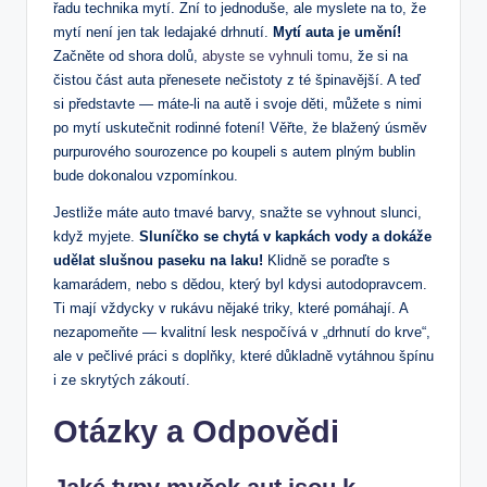
řadu technika mytí. Zní to jednoduše, ale myslete na to, že
mytí není jen tak ledajaké drhnutí.
Mytí auta je umění!
Začněte od shora dolů,
abyste se vyhnuli tomu
, že si na
čistou část auta přenesete nečistoty z té špinavější. A teď
si představte — máte-li na autě i svoje děti, můžete s nimi
po mytí uskutečnit rodinné fotení! Věřte, že blažený úsměv
purpurového sourozence po koupeli s autem plným bublin
bude dokonalou vzpomínkou.
Jestliže máte auto tmavé barvy, snažte se vyhnout slunci,
když myjete.
Sluníčko se chytá v kapkách vody a dokáže
udělat slušnou paseku na laku!
Klidně se poraďte s
kamarádem, nebo s dědou, který byl kdysi autodopravcem.
Ti mají vždycky v rukávu nějaké triky, které pomáhají. A
nezapomeňte — kvalitní lesk nespočívá v „drhnutí do krve“,
ale v pečlivé práci s doplňky, které důkladně vytáhnou špínu
i ze skrytých zákoutí.
Otázky a Odpovědi