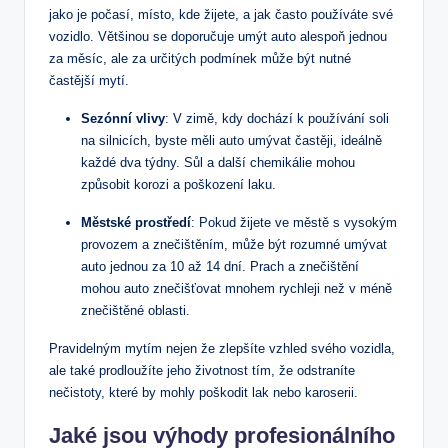
jako je počasí, místo, kde žijete, a jak často používáte své
vozidlo. Většinou se doporučuje umýt auto alespoň jednou
za měsíc, ale za určitých podmínek může být nutné
častější mytí.
Sezónní vlivy
: V zimě, kdy dochází k používání soli
na silnicích, byste měli auto umývat častěji, ideálně
každé dva týdny. Sůl a další chemikálie mohou
způsobit korozi a poškození laku.
Městské prostředí
: Pokud žijete ve městě s vysokým
provozem a znečištěním, může být rozumné umývat
auto jednou za 10 až 14 dní. Prach a znečištění
mohou auto znečišťovat mnohem rychleji než v méně
znečištěné oblasti.
Pravidelným mytím nejen že zlepšíte vzhled svého vozidla,
ale také prodloužíte jeho životnost tím, že odstraníte
nečistoty, které by mohly poškodit lak nebo karoserii.
Jaké jsou výhody profesionálního