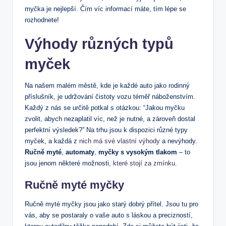
myčka je nejlepší. Čím víc informací máte, tím lépe se
rozhodnete!
Výhody různých typů
myček
Na našem malém městě, kde je každé auto jako rodinný
příslušník, je udržování čistoty vozu téměř náboženstvím.
Každý z nás se určitě potkal s otázkou: “Jakou myčku
zvolit, abych nezaplatil víc, než je nutné, a zároveň dostal
perfektní výsledek?” Na trhu jsou k dispozici různé typy
myček, a každá z
nich má své vlastní výhody
a nevýhody.
Ručně myté
,
automaty
,
myčky s vysokým tlakom
– to
jsou jenom některé možnosti,
které stojí za zmínku
.
Ručně myté myčky
Ručně myté myčky jsou jako starý dobrý přítel. Jsou tu pro
vás, aby se postaraly o vaše auto s láskou a precizností,