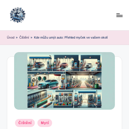
Skip
to
content
Úvod
»
Čištění
»
Kde můžu umýt auto: Přehled myček ve vašem okolí
Posted
Čištění
Mytí
in