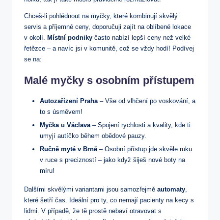
Chceš-li pohlédnout na myčky, které kombinují skvělý
servis a příjemné ceny, doporučuji zajít na oblíbené lokace
v okolí.
Místní podniky
často nabízí lepší ceny než velké
řetězce – a navíc jsi v komunitě, což se vždy hodí! Podívej
se na:
Malé myčky s osobním přístupem
Autozařízení Praha
– Vše od vlhčení po voskování, a
to s úsměvem!
Myčka u Václava
– Spojení rychlosti a kvality, kde ti
umyjí autíčko během obědové pauzy.
Ručně myté v Brně
– Osobní přístup jde skvěle ruku
v ruce s precizností – jako když šiješ nové boty na
míru!
Dalšími skvělými variantami jsou samozřejmě
automaty
,
které šetří čas. Ideální pro ty, co nemají pacienty na kecy s
lidmi. V případě, že tě prostě nebaví otravovat s