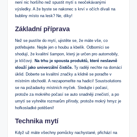
není nic horšího než spustit mytí s neočekávanými
výsledky. A že byste se nakonec s krví v očích dívali na
bubliny místo na lesk? Ne, díky!
Základní příprava
Než se pustíte do mytí, ujistěte se, že máte vše, co
potřebujete. Nejde jen o houbu a kbelík. Odborníci se
shodují, že kvalitní šampon, který je určen pro automobily,
je klíčový.
Na trhu je spousta produktů, které neslavně
slouží jako univerzální čističe.
Ty raději nechte na domácí
úklid. Doberte se kvalitní značky a klidně se poraďte v
místním obchodě. A nezapomeňte na hadici! Soustsolutions
se na požadavky místních myček. Sledujte i počasí,
protože za mokrého počasí se auto snadněji znečistí, a po
umytí se vyhněte rozmarům přírody, protože mokrý hmyz je
hořkosladké potěšení!
Technika mytí
Když už máte všechny pomůcky nachystané, přichází na