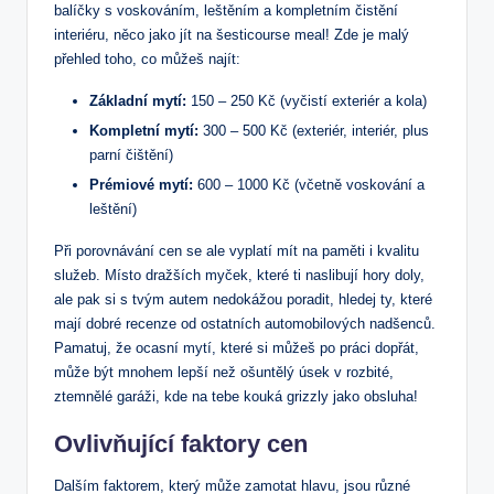
balíčky s voskováním, leštěním a kompletním čistění
interiéru, něco jako jít na šesticourse meal! Zde je malý
přehled toho, co můžeš najít:
Základní mytí:
150 – 250 Kč (vyčistí exteriér a kola)
Kompletní mytí:
300 – 500 Kč (exteriér, interiér, plus
parní čištění)
Prémiové mytí:
600 – 1000 Kč (včetně voskování a
leštění)
Při porovnávání cen se ale vyplatí mít na paměti i kvalitu
služeb. Místo dražších myček, které ti naslibují hory doly,
ale pak si s tvým autem nedokážou poradit, hledej ty, které
mají dobré recenze od ostatních automobilových nadšenců.
Pamatuj, že ocasní mytí, které si můžeš po práci dopřát,
může být mnohem lepší než ošuntělý úsek v rozbité,
ztemnělé garáži, kde na tebe kouká grizzly jako obsluha!
Ovlivňující faktory cen
Dalším faktorem, který může zamotat hlavu, jsou různé