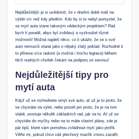
Nejdůležitější je si uvědomit, že v dnešní době máš na
výběr víc než kdy předtím. Kdo by si to nebyl pomyslel, že
se mytí auta stane takovým vědeckým projektem? Rád
bych ti poradil, abys byl zvědavý a vyzkoušel různé
možnosti! Možná najdeš něco, co ti ukáže, že se o své
auto nemusíš starat jako o nějaký zlatý poklad. Rozhodně ti
to přinese více radosti (a možná i trochu legrace) během
těch nudných chvilek čekání na podporu ze servisu!
Nejdůležitější tipy pro
mytí auta
Když už se rozhodnete umýt své auto, ať už je to proto, že
se chystáte na výlet, nebo prostě jen proto, že je na tom
slabě, existuje několik základních rad, jak na to. Ať už se
chystáte do myčky nebo na to máte vlastní plány, zde je
pár tipů, které vám pomohou zvládnout mytí jako profík.
Věřte mi, pokud chce váš plechový mazlík znovu zazářit,