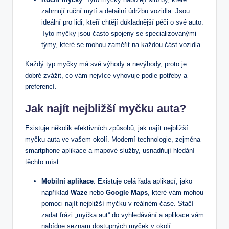
zahrnují ruční mytí a detailní údržbu vozidla. Jsou
ideální pro lidi, kteří chtějí důkladnější péči o své auto.
Tyto myčky jsou často spojeny se specializovanými
týmy, které se mohou zaměřit na každou část vozidla.
Každý typ myčky má své výhody a nevýhody, proto je
dobré zvážit, co vám nejvíce vyhovuje podle potřeby a
preferencí.
Jak najít nejbližší myčku auta?
Existuje několik efektivních způsobů, jak najít nejbližší
myčku auta ve vašem okolí. Moderní technologie, zejména
smartphone aplikace a mapové služby, usnadňují hledání
těchto míst.
Mobilní aplikace
: Existuje celá řada aplikací, jako
například
Waze
nebo
Google Maps
, které vám mohou
pomoci najít nejbližší myčku v reálném čase. Stačí
zadat frázi „myčka aut“ do vyhledávání a aplikace vám
nabídne seznam dostupných myček v okolí.