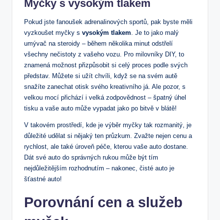
Myčky s vysokým tlakem
Pokud jste fanoušek adrenalinových sportů, pak byste měli
vyzkoušet myčky s
vysokým tlakem
. Je to jako malý
umývač na steroidy – během několika minut odstřelí
všechny nečistoty z vašeho vozu. Pro milovníky DIY, to
znamená možnost přizpůsobit si celý proces podle svých
představ. Můžete si užít chvíli, když se na svém autě
snažíte zanechat otisk svého kreativního já. Ale pozor, s
velkou mocí přichází i velká zodpovědnost – špatný úhel
tisku a vaše auto může vypadat jako po bitvě v blátě!
V takovém prostředí, kde je výběr myčky tak rozmanitý, je
důležité udělat si nějaký ten průzkum. Zvažte nejen cenu a
rychlost, ale také úroveň péče, kterou vaše auto dostane.
Dát své auto do správných rukou může být tím
nejdůležitějším rozhodnutím – nakonec, čisté auto je
šťastné auto!
Porovnání cen a služeb