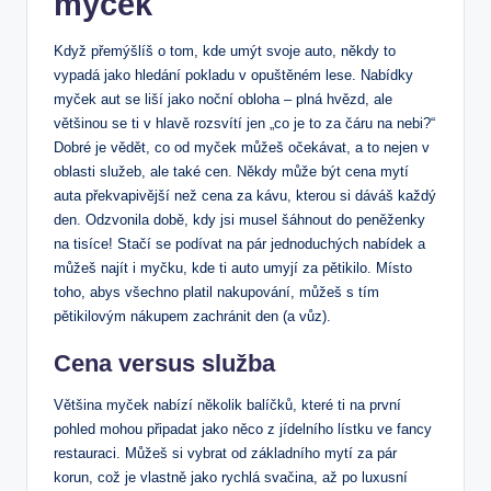
myček
Když přemýšlíš o tom, kde umýt svoje auto, někdy to
vypadá jako hledání pokladu v opuštěném lese. Nabídky
myček aut se liší jako noční obloha – plná hvězd, ale
většinou se ti v hlavě rozsvítí jen „co je to za čáru na nebi?“
Dobré je vědět, co od myček můžeš očekávat, a to nejen v
oblasti služeb, ale také cen. Někdy může být cena mytí
auta překvapivější než cena za kávu, kterou si dáváš každý
den. Odzvonila době, kdy jsi musel šáhnout do peněženky
na tisíce! Stačí se podívat na pár jednoduchých nabídek a
můžeš najít i myčku, kde ti auto umyjí za pětikilo. Místo
toho, abys všechno platil nakupování, můžeš s tím
pětikilovým nákupem zachránit den (a vůz).
Cena versus služba
Většina myček nabízí několik balíčků, které ti na první
pohled mohou připadat jako něco z jídelního lístku ve fancy
restauraci. Můžeš si vybrat od základního mytí za pár
korun, což je vlastně jako rychlá svačina, až po luxusní