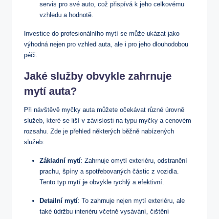
servis pro své auto, což přispívá k jeho celkovému
vzhledu a hodnotě.
Investice do profesionálního mytí se může ukázat jako
výhodná nejen pro vzhled auta, ale i pro jeho dlouhodobou
péči.
Jaké služby obvykle zahrnuje
mytí auta?
Při návštěvě myčky auta můžete očekávat různé úrovně
služeb, které se liší v závislosti na typu myčky a cenovém
rozsahu. Zde je přehled některých běžně nabízených
služeb:
Základní mytí
: Zahrnuje omytí exteriéru, odstranění
prachu, špíny a spotřebovaných částic z vozidla.
Tento typ mytí je obvykle rychlý a efektivní.
Detailní mytí
: To zahrnuje nejen mytí exteriéru, ale
také údržbu interiéru včetně vysávání, čištění