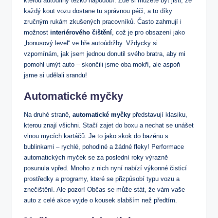
kterou autodílny těžko napodobí. Zde si můžete být jisti, že
každý kout vozu dostane tu správnou péči, a to díky
zručným rukám zkušených pracovníků. Často zahrnují i
možnost
interiérového čištění
, což je pro obsazení jako
„bonusový level“ ve hře autoúdržby. Vždycky si
vzpomínám, jak jsem jednou donutil svého bratra, aby mi
pomohl umýt auto – skončili jsme oba mokří, ale aspoň
jsme si udělali srandu!
Automatické myčky
Na druhé straně,
automatické myčky
představují klasiku,
kterou znají všichni. Stačí zajet do boxu a nechat se unášet
vlnou mycích kartáčů. Je to jako skok do bazénu s
bublinkami – rychlé, pohodlné a žádné fleky! Performace
automatických myček se za poslední roky výrazně
posunula vpřed. Mnoho z nich nyní nabízí výkonné čisticí
prostředky a programy, které se přizpůsobí typu vozu a
znečištění. Ale pozor! Občas se může stát, že vám vaše
auto z celé akce vyjde o kousek slabším než předtím.