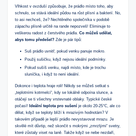
Vlhkost v ovzduší způsobuje, že prádlo místo toho, aby
schnulo, se stává ideální půdou na růst plísní a bakterií. No,
to asi nechceš, že? Nechtěného společníka v podobě
zápachu plísně určitě na rande nepozveš! Eliminuje to
veškerou radost z čerstvého prádla.
Co můžeš udělat,
abys tomu předešel?
Zde je pár tipů:
Suš prádlo uvnitř, pokud venku panuje mokro.
Použij sušičku, když nejsou ideální podmínky.
Pokud sušíš venku, najdi místo, kde je trochu
sluníčka, i když to není ideální.
Dokonce i teplota hraje roli! Někdy se můžeš setkat s
„teplotními kotrmelci“, kdy se lokálně odpoína slunce, a
otáčejí se ti všechny vrstevnaté oblaky. Typické české
počasí!
Ideální teplota pro sušení
je okolo 20-25°C, ale co
dělat, když se teploty blíží k mrazivým hodnotám? V
takovém případě je lepší prádlo nevystavovat mrazu. Je
skvělé mít důvtip, než skončit s mokrými „zmrzlými“ svetry,
které zůstaly viset na laně. Takže když se nebe nezdaří,