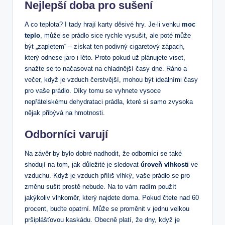
Nejlepší doba pro sušení
A co teplota? I tady hrají karty děsivé hry. Je-li venku
moc
teplo
, může se prádlo sice rychle vysušit, ale poté může
být „zapletem“ – získat ten podivný cigaretový zápach,
který odnese jaro i léto. Proto pokud už plánujete viset,
snažte se to načasovat na chladnější časy dne. Ráno a
večer, když je vzduch čerstvější, mohou být ideálními časy
pro vaše prádlo. Díky tomu se vyhnete vysoce
nepřátelskému dehydrataci prádla, které si samo zvysoka
nějak přibývá na hmotnosti.
Odborníci varují
Na závěr by bylo dobré nadhodit, že odborníci se také
shodují na tom, jak důležité je sledovat
úroveň vlhkosti
ve
vzduchu. Když je vzduch příliš vlhký, vaše prádlo se pro
změnu sušit prostě nebude. Na to vám radím použít
jakýkoliv vlhkoměr, který najdete doma. Pokud čtete nad 60
procent, buďte opatrní. Může se proměnit v jednu velkou
pršiplášťovou kaskádu. Obecně platí, že dny, když je