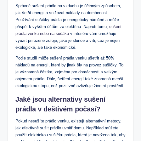
Správné sušení prádla na vzduchu je účinným způsobem,
jak šetřit energii a snižovat náklady na domácnost.
Používání sušičky prádla je energeticky náročné a může
přispět k vyšším účtům za elektřinu. Naproti tomu,
sušení
prádla venku nebo na sušáku
v interiéru vám umožňuje
využít přirozené zdroje, jako je slunce a vítr, což je nejen
ekologické, ale také ekonomické.
Podle studií může sušení prádla venku ušetřit až
50%
nákladů na energii, které by jinak šly na provoz sušičky. To
je významná částka, zejména pro domácnosti s velkým
objemem prádla. Dále, šetření energií také znamená menší
ekologickou stopu, což pozitivně ovlivňuje životní prostředí.
Jaké jsou alternativy sušení
prádla v deštivém počasí?
Pokud nesušíte prádlo venku, existují alternativní metody,
jak efektivně sušit prádlo uvnitř domu. Například můžete
použít elektrickou sušičku prádla, která je navržena tak, aby