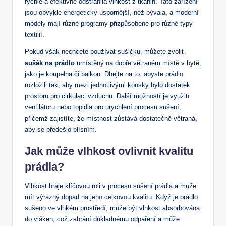
rychle a efektivně odstranila vlhkost z tkanin. Tato zařízení
jsou obvykle energeticky úspornější, než bývala, a moderní
modely mají různé programy přizpůsobené pro různé typy
textilií.
Pokud však nechcete používat sušičku, můžete zvolit
sušák na prádlo
umístěný na dobře větraném místě v bytě,
jako je koupelna či balkon. Dbejte na to, abyste prádlo
rozložili tak, aby mezi jednotlivými kousky bylo dostatek
prostoru pro cirkulaci vzduchu. Další možností je využití
ventilátoru nebo topidla pro urychlení procesu sušení,
přičemž zajistíte, že místnost zůstává dostatečně větraná,
aby se předešlo plísním.
Jak může vlhkost ovlivnit kvalitu
prádla?
Vlhkost hraje klíčovou roli v procesu sušení prádla a může
mít výrazný dopad na jeho celkovou kvalitu. Když je prádlo
sušeno ve vlhkém prostředí, může být vlhkost absorbována
do vláken, což zabrání důkladnému odpaření a může