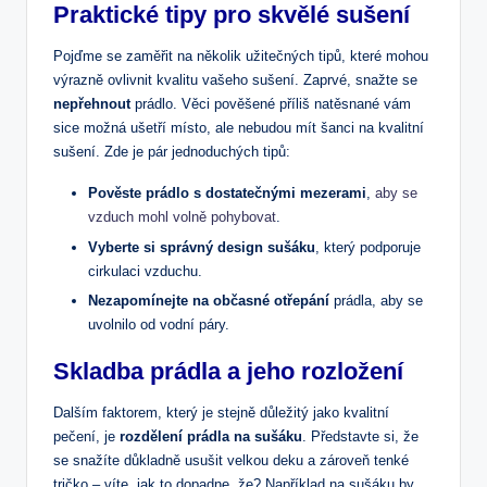
Praktické tipy pro skvělé sušení
Pojďme se zaměřit na několik užitečných tipů, které mohou
výrazně ovlivnit kvalitu vašeho sušení. Zaprvé, snažte se
nepřehnout
prádlo. Věci pověšené příliš natěsnané vám
sice možná ušetří místo, ale nebudou mít šanci na kvalitní
sušení. Zde je pár jednoduchých tipů:
Pověste prádlo s dostatečnými mezerami
,
aby se
vzduch mohl volně pohybovat
.
Vyberte si správný design sušáku
, který podporuje
cirkulaci vzduchu.
Nezapomínejte na občasné otřepání
prádla, aby se
uvolnilo od vodní páry.
Skladba prádla a jeho rozložení
Dalším faktorem, který je stejně důležitý jako kvalitní
pečení, je
rozdělení prádla na sušáku
. Představte si, že
se snažíte důkladně usušit velkou deku a zároveň tenké
tričko – víte, jak to dopadne, že? Například na sušáku by