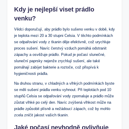
Kdy je nejlepší viset prádlo
venku?
Vědci doporučují, aby prádlo bylo sušeno venku v době, kdy
je teplota mezi 20 a 30 stupni Celsia. V těchto podmínkách
se odpařování vody z tkanin děje efektivně, což urychluje
proces sušení. Navíc čerstvý vzduch pomáhá odstranit
zápachy a osvěžuje prádlo. Pokud je počasí slunečné,
sluneční paprsky nejenže zrychlují sušení, ale také
pomáhají zabíjet bakterie a roztoče, což přispívá k
hygieničnosti prádla.
Na druhou stranu, v chladných a vlhkých podmínkách byste
se měli sušení prádla venku vyhnout. Při teplotách pod 10
stupňů Celsia se odpařování vody zpomaluje a prádlo může
zůstat vlhké po celý den. Navíc zvýšená vlhkost může na
prádle způsobit plísně a nežádoucí zápach, což by mohlo
zcela zničit jakost vašich tkanin.
Jaké počasí nevhodně ovlivňuje