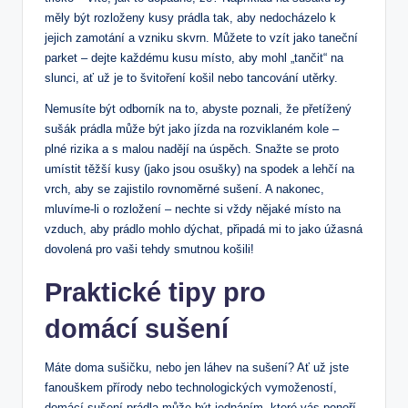
měly být rozloženy kusy prádla tak, aby nedocházelo k
jejich zamotání a vzniku skvrn. Můžete to vzít jako taneční
parket – dejte každému kusu místo, aby mohl „tančit“ na
slunci, ať už je to švitoření košil nebo tancování utěrky.
Nemusíte být odborník na to, abyste poznali, že přetížený
sušák prádla může být jako jízda na rozviklaném kole –
plné rizika a s malou nadějí na úspěch. Snažte se proto
umístit těžší kusy (jako jsou osušky) na spodek a lehčí na
vrch, aby se zajistilo rovnoměrné sušení. A nakonec,
mluvíme-li o rozložení – nechte si vždy nějaké místo na
vzduch, aby prádlo mohlo dýchat, připadá mi to jako úžasná
dovolená pro vaši tehdy smutnou košili!
Praktické tipy pro
domácí sušení
Máte doma sušičku, nebo jen láhev na sušení? Ať už jste
fanouškem přírody nebo technologických vymožeností,
domácí sušení prádla může být jednáním, které vás ponoří