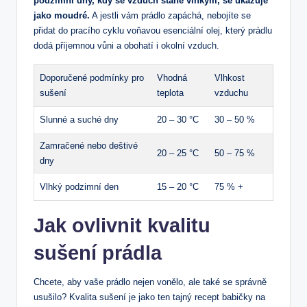
podzimní dny, kdy se vzduch stane vlhkým, se ukazuje
jako moudré.
A jestli vám prádlo zapáchá, nebojíte se
přidat do pracího cyklu voňavou esenciální olej, který prádlu
dodá příjemnou vůni a obohatí i okolní vzduch.
Doporučené podmínky pro
Vhodná
Vlhkost
sušení
teplota
vzduchu
Slunné a suché dny
20 – 30 °C
30 – 50 %
Zamračené nebo deštivé
20 – 25 °C
50 – 75 %
dny
Vlhký podzimní den
15 – 20 °C
75 % +
Jak ovlivnit kvalitu
sušení prádla
Chcete, aby vaše prádlo nejen vonělo, ale také se správně
usušilo? Kvalita sušení je jako ten tajný recept babičky na