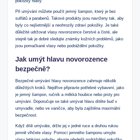
pokožky hlavy.
Při umývání můžete použít jemný šampon, který je bez
sulfátů a parabenů. Takové produkty jsou navrženy tak, aby
byly co nejšetrnější a neohrozily zdraví pokožky. Je také
důležité udržovat vlasy novorozence čerstvé a čisté, ale
stejně tak je dobré sledujte známky kožních problémů, jako
jsou pomačkané vlasy nebo podráždění pokožky.
Jak umýt hlavu novorozence
bezpečně?
Bezpečné umývání hlavy novorozence zahrnuje několik
důležitých kroků. Nejdříve připravte potřebné vybavení, jako
je jemný šampon, ručník a měkká houbice nebo prsty pro
umývání. Doporučuje se také umývat hlavu dítěte buď v
umyvadle, nebo ve vaničce, aby byla zajištěna maximální
bezpečnost.
Když dítě umýváte, držte jej v jedné ruce a druhou rukou
jemně vlhčete vlasy. Pomocí jemného šamponu umyjte
vlasy lehkými pohyby, abyste předešli podráždění pokožky