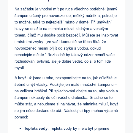
Na začátku je vhodné mít po ruce všechno potřebné: jemný
šampon určený pro novorozence, měkký ručník a, pokud je
to možné, také to nejteplejší místo v domě! Při umývání
hlavy se snažte na miminko mluvit klidným a veselým
tónem, čímž mu dodáte pocit bezpečí. Můžete se inspirovat
i místními zvyky: „ve vaší komunitě se třeba říká, že
novorozenec nesmí přijít do styku s vodou, dokud
nenadejde měsíc.” Rozhodně by takový názor neměl vaše
rozhodování ovlivnit, ale je dobré vědět, co si o tom lidé
myslí.
A když už jsme u toho, nezapomínejte na to, jak důležité je
šetrně umýt vlásky. Použijte jen malé množství šamponu –
na velikost hrášku! Při splachování dbejte na to, aby voda a
šampon nekapaly do očí vašeho drobečka. Snadno se to
může stát, a nebudeme si nalhávat, že miminka milují, když
se jim něco dostane do očí. Následující tipy mohou výrazně
pomoci:
Teplota vody
: Teplota vody by měla být příjemně