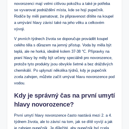
novorozenci mají velmi citlivou pokožku a také je potřeba
se vyvarovat podráždění místa, kde se hojí pupečník.
Rodiče by měli pamatovat, že připravenost dítěte na koupel
a umývání hlavy závisí také na jeho věku a celkovém
vývoji.
V prvních týdnech života se doporučuje provádět koupel
celého těla s důrazem na jemný přístup. Voda by měla být
teplá, ale ne horká, ideálně kolem 37-38 °C. Přípravky na
praní hlavy by měly být určeny speciálně pro novorozence,
protože tyto produkty jsou obvykle šetrné a bez dráždivých
chemikálií. Po uplynutí několika týdnů, kdy je pupečník
zcela zahojen, můžete začít umývat hlavu novorozence pod
vodou.
Kdy je správný čas na první umytí
hlavy novorozence?
První umytí hlavy novorozence často nastává mezi 2. a 4.
týdnem života, ale to závisí na tom, jak se dítě vyvíjí a jak
je zahojen pupečník. Je důležité, aby pupečník byl zcela