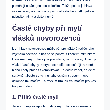
dbáme na to, abychom neodstranili přírodní oleje, které
pomáhají chránit jemnou pokožku. Takže pokud je hlava
váš miláček, ale začíná připomínat skládku zbytků jídla –
nebuďte hrdiny a dejte ji umýt!
Časté chyby při mytí
vlásků novorozenců
Mytí hlavy novorozence může být pro některé rodiče jako
vojenská operace. Snažíte se poprat s křičícím miminkem,
které má o mytí hlavy jiné představy, než máte vy. Existují
však i časté chyby, kterých se rodiče dopouštějí, a které
mohou celý proces zkomplikovat. Je dobré vědět, co dělat
správně, abyste se vyhnuli zbytečným stresům, nebo
dokonce traumatům – a myslím tím jak traumatům pro vás,
tak pro malého.
1. Příliš časté mytí
Jednou z nejčastějších chyb je mytí hlavy novorozence