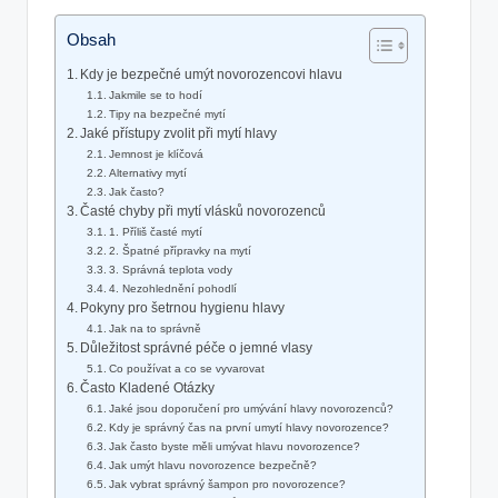
Obsah
Kdy je bezpečné umýt novorozencovi hlavu
Jakmile se to hodí
Tipy na bezpečné mytí
Jaké přístupy zvolit při mytí hlavy
Jemnost je klíčová
Alternativy mytí
Jak často?
Časté chyby při mytí vlásků novorozenců
1. Příliš časté mytí
2. Špatné přípravky na mytí
3. Správná teplota vody
4. Nezohlednění pohodlí
Pokyny pro šetrnou hygienu hlavy
Jak na to správně
Důležitost správné péče o jemné vlasy
Co používat a co se vyvarovat
Často Kladené Otázky
Jaké jsou doporučení pro umývání hlavy novorozenců?
Kdy je správný čas na první umytí hlavy novorozence?
Jak často byste měli umývat hlavu novorozence?
Jak umýt hlavu novorozence bezpečně?
Jak vybrat správný šampon pro novorozence?