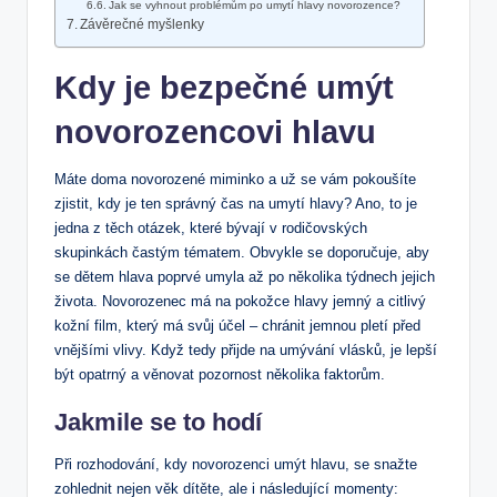
Jak se vyhnout problémům po umytí hlavy novorozence?
Závěrečné myšlenky
Kdy je bezpečné umýt
novorozencovi hlavu
Máte doma novorozené miminko a už se vám pokoušíte
zjistit, kdy je ten správný čas na umytí hlavy? Ano, to je
jedna z těch otázek, které bývají v rodičovských
skupinkách častým tématem. Obvykle se doporučuje, aby
se dětem hlava poprvé umyla až po několika týdnech jejich
života. Novorozenec má na pokožce hlavy jemný a citlivý
kožní film, který má svůj účel – chránit jemnou pletí před
vnějšími vlivy. Když tedy přijde na umývání vlásků, je lepší
být opatrný a věnovat pozornost několika faktorům.
Jakmile se to hodí
Při rozhodování, kdy novorozenci umýt hlavu, se snažte
zohlednit nejen věk dítěte, ale i následující momenty: