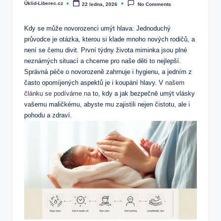
Úklid-Liberec.cz
22 ledna, 2026
No Comments
Posted
by
Kdy se může novorozenci umýt hlava: Jednoduchý
průvodce je otázka, kterou si klade mnoho nových rodičů, a
není se čemu divit. První týdny života miminka jsou plné
neznámých situací a chceme pro naše děti to nejlepší.
Správná péče o novorozeně zahrnuje i hygienu, a jedním z
často opomíjených aspektů je i koupání hlavy. V
našem
článku se podíváme na
to, kdy a jak bezpečně umýt vlásky
vašemu maličkému, abyste mu zajistili nejen čistotu, ale i
pohodu a zdraví.