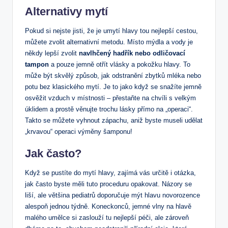
Alternativy mytí
Pokud si nejste jisti, že je umytí hlavy tou nejlepší cestou,
můžete zvolit alternativní metodu. Místo mýdla a vody je
někdy lepší zvolit
navlhčený hadřík nebo odličovací
tampon
a pouze jemně otřít vlásky a pokožku hlavy. To
může být skvělý způsob, jak odstranění zbytků mléka nebo
potu bez klasického mytí. Je to jako když se snažíte jemně
osvěžit vzduch v místnosti – přestaňte na chvíli s velkým
úklidem a prostě věnujte trochu lásky přímo na „operaci“.
Takto se můžete vyhnout zápachu, aniž byste museli udělat
„krvavou“ operaci výměny šamponu!
Jak často?
Když se pustíte do mytí hlavy, zajímá vás určitě i otázka,
jak často byste měli tuto proceduru opakovat. Názory se
liší, ale většina pediatrů doporučuje mýt hlavu novorozence
alespoň jednou týdně. Koneckonců, jemné vlny na hlavě
malého umělce si zaslouží tu nejlepší péči, ale zároveň