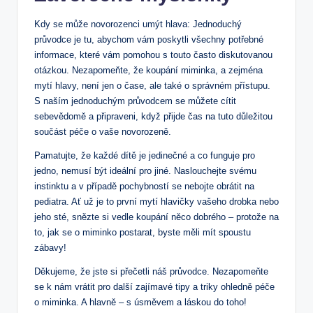
Kdy se může novorozenci umýt hlava: Jednoduchý
průvodce je tu, abychom vám poskytli všechny potřebné
informace, které vám pomohou s touto často diskutovanou
otázkou. Nezapomeňte, že koupání miminka, a zejména
mytí hlavy, není jen o čase, ale také o správném přístupu.
S naším jednoduchým průvodcem se můžete cítit
sebevědomě a připraveni, když přijde čas na tuto důležitou
součást péče o vaše novorozeně.
Pamatujte, že každé dítě je jedinečné a co funguje pro
jedno, nemusí být ideální pro jiné. Naslouchejte svému
instinktu a v případě pochybností se nebojte obrátit na
pediatra. Ať už je to první mytí hlavičky vašeho drobka nebo
jeho sté, snězte si vedle koupání něco dobrého – protože na
to, jak se o miminko postarat, byste měli mít spoustu
zábavy!
Děkujeme, že jste si přečetli náš průvodce. Nezapomeňte
se k nám vrátit pro další zajímavé tipy a triky ohledně péče
o miminka. A hlavně – s úsměvem a láskou do toho!