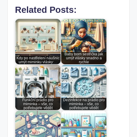
Related Posts:
Baby born sestřička jak
Kdy po nastřelení náušnic
umýt vlásky snadno a
umýt miminku vlásky:…
rychle
Funkční prádlo pro
Dezinfekce na prádlo pro
miminka – vše, co
miminka – vše, co
potřebujete vědět
potřebujete vědět