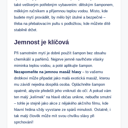
také veškerým potřebným vybavením: dětským šamponem,
měkkým ručníkem a příjemnou teplou vodou. Místo, kde
budete mytí provádět, by mělo být útulné a bezpečné –
třeba na přebalovacím pultu s podložkou, kde můžete dítě
stabilně držet.
Jemnost je klíčová
Při samotném mytí je dobré použít šampon bez obsahu
chemikálií a parfémů. Nejprve jemně navlhčete vlásky
miminka teplou vodou, a poté aplikujte šampon.
Nezapomeňte na jemnou masáž hlavy
– to vašemu
drobkovi může připadat jako malá exotická masáž, kterou
mu závidí nejedna dospělá osoba. Opláchněte šampon
opatrně, abyste předešli jeho vniknutí do očí. A pokud vám
ten malý „kelímek“ na hlavě občas unikne, nebuďte smutní
– tohle je stejně jako akce z nějakého akčního filmu, kde
hlavní hrdina vždy vyvstane ze spárů minulosti. Ostatně, i
tak malý člověk může mít svou chvilku slávy při
sprchování!