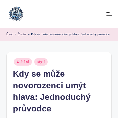
Skip
to
content
Úvod
»
Čištění
»
Kdy se může novorozenci umýt hlava: Jednoduchý průvodce
Posted
Čištění
Mytí
in
Kdy se může
novorozenci umýt
hlava: Jednoduchý
průvodce