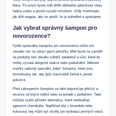
hlavy. Po umytí byste měli dítěti důkladně opláchnout vlasy
teplou vodou a jemně vysušit ručníkem. Vždy monitorujte,
jak dítě reaguje, aby se ujistili, že je pohodlné a spokojené.
Jak vybrat správný šampon pro
novorozence?
Výběr správného šampónu pro novorozence může mít
zásadní vliv na zdraví jejich pokožky. Měli byste se zaměřit
na produkty bez obsahu sulfátů, parabenů a vůní, které by
mohly vyvolat alergické reakce nebo podráždění. Některé
značky nabízejí speciální „baby“ šampony, které jsou
formulovány tak, aby byly maximálně šetrné k jemné
pokožce.
Před zakoupením šampónu se také doporučuje přečíst si
recenze od jiných rodičů nebo se poradit s pediatrem. Také
můžete zvážit přírodní alternativy, které neobsahují
agresivní chemikálie. Například olej z levandule nebo
kokosový olej může být skvělý pro hydrataci jemných vlasů