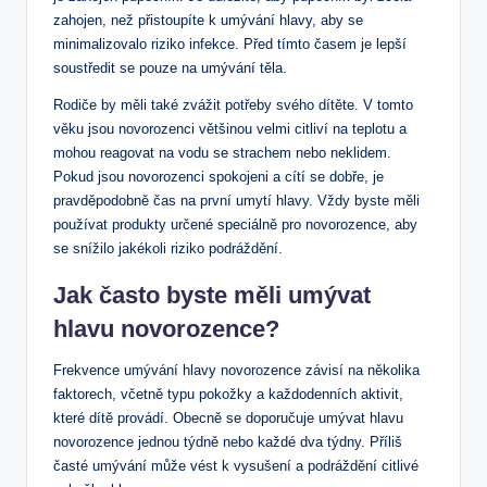
zahojen, než přistoupíte k umývání hlavy, aby se
minimalizovalo riziko infekce. Před tímto časem je lepší
soustředit se pouze na umývání těla.
Rodiče by měli také zvážit potřeby svého dítěte. V tomto
věku jsou novorozenci většinou velmi citliví na teplotu a
mohou reagovat na vodu se strachem nebo neklidem.
Pokud jsou novorozenci spokojeni a cítí se dobře, je
pravděpodobně čas na první umytí hlavy. Vždy byste měli
používat produkty určené speciálně pro novorozence, aby
se snížilo jakékoli riziko podráždění.
Jak často byste měli umývat
hlavu novorozence?
Frekvence umývání hlavy novorozence závisí na několika
faktorech, včetně typu pokožky a každodenních aktivit,
které dítě provádí. Obecně se doporučuje umývat hlavu
novorozence jednou týdně nebo každé dva týdny. Příliš
časté umývání může vést k vysušení a podráždění citlivé