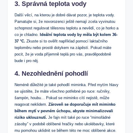
3. Správná teplota vody
Další věcí, na kterou je dobré dávat pozor, je teplota vody.
Pamatujte si, že novorozenci ještě nemají zcela vyvinutou
schopnost regulovat tělesnou teplotu a nevědí, co je horko a
co je chladno.
Ideální teplota vody by měla být kolem 36-
37 °C.
Zkuste si to ověřit například pomocí laktačního
teploměru nebo prostě dotykem na zápěstí. Pokud máte
pocit, že je voda příjemně teplá pro vás, pravděpodobně
bude i pro něj.
4. Nezohlednění pohodlí
Neméně důležité je také pohodlí miminka. Před mytím hlavy
se ujistěte, že máte všechno potřebné po ruce: ručníky,
šampón, houbu… Pokud se miminko cítí nejistě, může
reagovat neklidem.
Zároveň se doporučuje mít miminko
během mytí v pevném úchopu, abyste minimalizovali
riziko uklouznutí.
Je fajn mít také po ruce “mimořádné
zásoby” v podobě oblíbené hračky nebo ukolébavky, které
mu pomohou uklidnit se během této ne moc oblíbené akce.