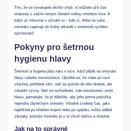
Tím, že se vyvarujete těchto chyb, si můžete užít čas
strávený s vaším novým členem rodiny mnohem více. A
když už mluvíme o užívání si – kdo ví, třeba se vaše
miminko zapisuje do knihy rekordů v extrémně rychlém
sprchování!
Pokyny pro šetrnou
hygienu hlavy
Šetrnost a hygiena jdou ruku v ruce, když přijde na umývání
hlavy vašeho novorozence. Ujistěte se, že máte po ruce
všechny potřebné věci, než se pustíte do této drobné, ale
zásadní výzvy. Než se rozhodnete, zda novorozenci umýt
hlavu, pamatujte, že je důležité, aby jeho jemná pokožka
neprošla zbytečným stresem. Vhodně zvolený čas, jako
například po klidném kojení nebo po spánku, může udělat
zázraky, protože miminko je v tu chvíli naživu a šťastné.
Jak na to správně