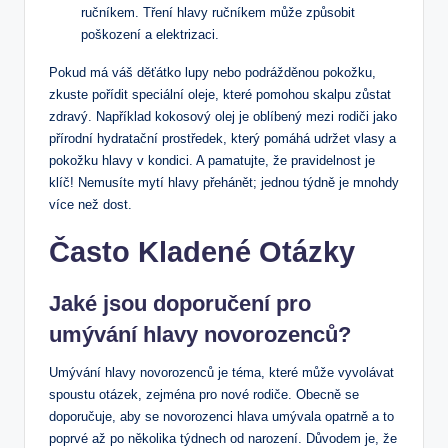
ručníkem. Tření hlavy ručníkem může způsobit
poškození a elektrizaci.
Pokud má váš děťátko lupy nebo podrážděnou pokožku,
zkuste pořídit speciální oleje, které pomohou skalpu zůstat
zdravý. Například kokosový olej je oblíbený mezi rodiči jako
přírodní hydratační prostředek, který pomáhá udržet vlasy a
pokožku hlavy v kondici. A pamatujte, že pravidelnost je
klíč! Nemusíte mytí hlavy přehánět; jednou týdně je mnohdy
více než dost.
Často Kladené Otázky
Jaké jsou doporučení pro
umývání hlavy novorozenců?
Umývání hlavy novorozenců je téma, které může vyvolávat
spoustu otázek, zejména pro nové rodiče. Obecně se
doporučuje, aby se novorozenci hlava umývala opatrně a to
poprvé až po několika týdnech od narození. Důvodem je, že