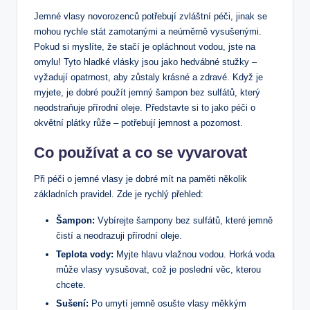
Jemné vlasy novorozenců potřebují zvláštní péči, jinak se
mohou rychle stát zamotanými a neúměrně vysušenými.
Pokud si myslíte, že stačí je opláchnout vodou, jste na
omylu! Tyto hladké vlásky jsou jako hedvábné stužky –
vyžadují opatrnost, aby zůstaly krásné a zdravé. Když je
myjete, je dobré použít jemný šampon bez sulfátů, který
neodstraňuje přírodní oleje. Představte si to jako péči o
okvětní plátky růže – potřebují jemnost a pozornost.
Co používat a co se vyvarovat
Při péči o jemné vlasy je dobré mít na paměti několik
základních pravidel. Zde je rychlý přehled:
Šampon:
Vybírejte šampony bez sulfátů, které jemně
čistí a neodrazuji přírodní oleje.
Teplota vody:
Myjte hlavu vlažnou vodou. Horká voda
může vlasy vysušovat, což je poslední věc, kterou
chcete.
Sušení:
Po umytí jemně osušte vlasy měkkým