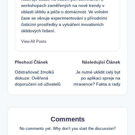
workshopech zaměřených na nové trendy v
oblasti úklidu a péče o domácnost. Ve volném
čase se věnuje experimentování s přírodními
čisticími prostředky a vytváření inovativních
úklidových řešení.
View All Posts
Post
Přechozí Článek
Následující Článek
Odstraňovač žmolků
Je nutné uklidit celý byt
navigation
diskuze: Ověřená
po aplikaci spreje na
doporučení od uživatelů
mravence? Fakta a rady
Comments
No comments yet. Why don’t you start the discussion?