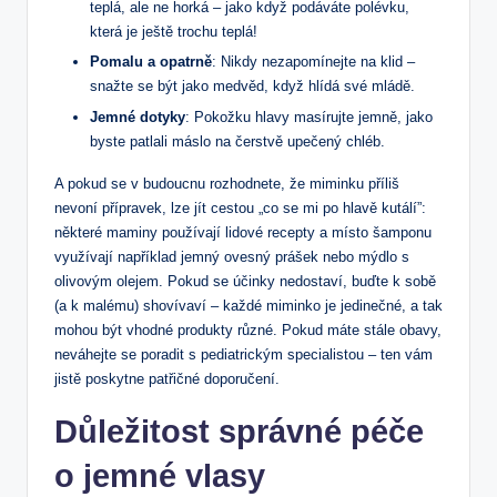
teplá, ale ne horká – jako když podáváte polévku,
která je ještě trochu teplá!
Pomalu a opatrně
: Nikdy nezapomínejte na klid –
snažte se být jako medvěd, když hlídá své mládě.
Jemné dotyky
: Pokožku hlavy masírujte jemně, jako
byste patlali máslo na čerstvě upečený chléb.
A pokud se v budoucnu rozhodnete, že miminku příliš
nevoní přípravek, lze jít cestou „co se mi po hlavě kutálí”:
některé maminy používají lidové recepty a místo šamponu
využívají například jemný ovesný prášek nebo mýdlo s
olivovým olejem. Pokud se účinky nedostaví, buďte k sobě
(a k malému) shovívaví – každé miminko je jedinečné, a tak
mohou být vhodné produkty různé. Pokud máte stále obavy,
neváhejte se poradit s pediatrickým specialistou – ten vám
jistě poskytne patřičné doporučení.
Důležitost správné péče
o jemné vlasy