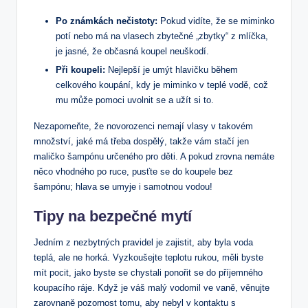
Po známkách nečistoty:
Pokud vidíte, že se miminko
potí nebo má na vlasech zbytečné „zbytky“ z mlíčka,
je jasné, že občasná koupel neuškodí.
Při koupeli:
Nejlepší je umýt hlavičku během
celkového koupání, kdy je miminko v teplé vodě, což
mu může pomoci uvolnit se a užít si to.
Nezapomeňte, že novorozenci nemají vlasy v takovém
množství, jaké má třeba dospělý, takže vám stačí jen
maličko šampónu určeného pro děti. A pokud zrovna nemáte
něco vhodného po ruce, pusťte se do koupele bez
šampónu; hlava se umyje i samotnou vodou!
Tipy na bezpečné mytí
Jedním z nezbytných pravidel je zajistit, aby byla voda
teplá, ale ne horká. Vyzkoušejte teplotu rukou, měli byste
mít pocit, jako byste se chystali ponořit se do příjemného
koupacího ráje. Když je váš malý vodomil ve vaně, věnujte
zarovnaně pozornost tomu, aby nebyl v kontaktu s