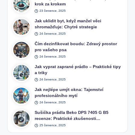
krok za krokem
23 července, 2025
Jak uklidit byt, když manžel věci
shromažďuje: Chytré strategie
24 července, 2025
Čím dezinfikovat boudu: Zdravý prostor
pro vašeho psa
24 července, 2025
Jak vyprat zaprané prádlo – Praktické tipy
a triky
24 července, 2025
Jak nejlépe umýt okna: Tajemství
profesionálního mytí
24 července, 2025
Sušička prádla Beko DPS 7405 G B5
recenze: Praktické zkušenosti…
25 července, 2025