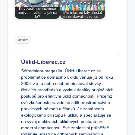
Kdy začít novorozence
umývat mýdlem a jak na
Miminko: od kdy přestat
to?
dezinfikovat – vše, co…
Tags:
zmolky
Úklid-Liberec.cz
Šéfredaktor magazínu Úklid-Liberec.cz se
problematice domácího úklidu věnuje již od roku
2008. Za tu dobu osobně otestoval stovky
čisticích prostředků a vyvinul desítky originálních
postupů pro efektivní úklid domácnosti. Přičemž
své zkušenosti pravidelně sdílí prostřednictvím
praktických návodů a článků. Je zastáncem
ekologického přístupu k úklidu a specializuje se
na vývoj efektivních úklidových postupů pro
moderní domácnosti. Své znalosti si průběžně
rozšiřuje účastí na odborných seminářích a