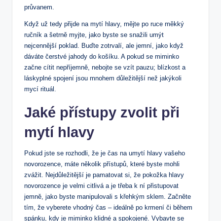
průvanem.
Když už tedy přijde na mytí hlavy, mějte po ruce měkký
ručník a šetrně myjte, jako byste se snažili umýt
nejcennější poklad. Buďte zotrvalí, ale jemní, jako když
dáváte čerstvé jahody do košíku. A pokud se miminko
začne cítit nepříjemně, nebojte se vzít pauzu; blízkost a
láskyplné spojení jsou mnohem důležitější než jakýkoli
mycí rituál.
Jaké přístupy zvolit při
mytí hlavy
Pokud jste se rozhodli, že je čas na umytí hlavy vašeho
novorozence, máte několik přístupů, které byste mohli
zvážit. Nejdůležitější je pamatovat si, že pokožka hlavy
novorozence je velmi citlivá a je třeba k ní přistupovat
jemně, jako byste manipulovali s křehkým sklem. Začněte
tím, že vyberete vhodný čas – ideálně po krmení či během
spánku, kdy je miminko klidné a spokojené. Vybavte se