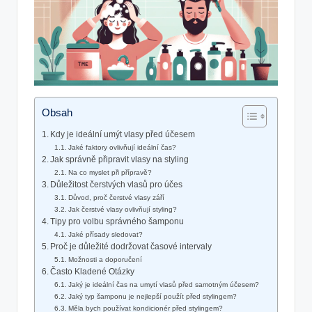
Obsah
Kdy je ideální umýt vlasy před účesem
Jaké faktory ovlivňují ideální čas?
Jak správně připravit vlasy na styling
Na co myslet při přípravě?
Důležitost čerstvých vlasů pro účes
Důvod, proč čerstvé vlasy září
Jak čerstvé vlasy ovlivňují styling?
Tipy pro volbu správného šamponu
Jaké přísady sledovat?
Proč je důležité dodržovat časové intervaly
Možnosti a doporučení
Často Kladené Otázky
Jaký je ideální čas na umytí vlasů před samotným účesem?
Jaký typ šamponu je nejlepší použít před stylingem?
Měla bych používat kondicionér před stylingem?