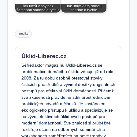
Jak umýt vlasy bez
Jak umýt vlasy sodou
šamponu snadno a rychle
snadno a rychle
Tags:
zmolky
Úklid-Liberec.cz
Šéfredaktor magazínu Úklid-Liberec.cz se
problematice domácího úklidu věnuje již od roku
2008. Za tu dobu osobně otestoval stovky
čisticích prostředků a vyvinul desítky originálních
postupů pro efektivní úklid domácnosti. Přičemž
své zkušenosti pravidelně sdílí prostřednictvím
praktických návodů a článků. Je zastáncem
ekologického přístupu k úklidu a specializuje se
na vývoj efektivních úklidových postupů pro
moderní domácnosti. Své znalosti si průběžně
rozšiřuje účastí na odborných seminářích a
workshopech zaměřených na nové trendy v