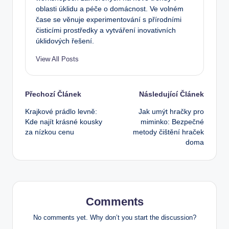
oblasti úklidu a péče o domácnost. Ve volném
čase se věnuje experimentování s přírodními
čisticími prostředky a vytváření inovativních
úklidových řešení.
View All Posts
Post
Přechozí Článek
Následující Článek
Krajkové prádlo levně:
Jak umýt hračky pro
navigation
Kde najít krásné kousky
miminko: Bezpečné
za nízkou cenu
metody čištění hraček
doma
Comments
No comments yet. Why don’t you start the discussion?