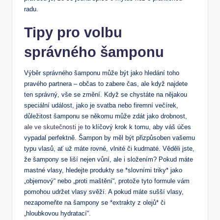
radu.
Tipy pro volbu
správného šamponu
Výběr správného šamponu může být jako hledání toho
pravého partnera – občas to zabere čas, ale když najdete
ten správný, vše se změní. Když se chystáte na nějakou
speciální událost, jako je svatba nebo firemní večírek,
důležitost šamponu se někomu může zdát jako drobnost,
ale ve skutečnosti je
to klíčový krok k tomu, aby váš účes
vypadal perfektně. Šampon by měl být přizpůsoben vašemu
typu vlasů, ať už máte rovné, vlnité či kudrnaté. Věděli jste,
že šampony se liší nejen vůní, ale i složením? Pokud máte
mastné vlasy, hledejte produkty se *slovními triky* jako
„objemový“ nebo „proti maštění“, protože tyto formule vám
pomohou udržet vlasy svěží. A pokud máte sušší vlasy,
nezapomeňte na šampony se *extrakty z olejů* či
„hloubkovou hydratací“.