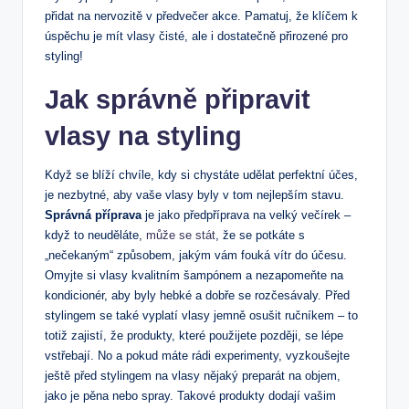
přidat na nervozitě v předvečer akce. Pamatuj, že klíčem k
úspěchu je mít vlasy čisté, ale i dostatečně přirozené pro
styling!
Jak správně připravit
vlasy na styling
Když se blíží chvíle, kdy si chystáte udělat perfektní účes,
je nezbytné, aby vaše vlasy byly v tom nejlepším stavu.
Správná příprava
je jako předpříprava na velký večírek –
když to neuděláte,
může se stát
, že se potkáte s
„nečekaným“ způsobem, jakým vám fouká vítr do účesu.
Omyjte si vlasy kvalitním šampónem a nezapomeňte na
kondicionér, aby byly hebké a dobře se rozčesávaly. Před
stylingem se také vyplatí vlasy jemně osušit ručníkem – to
totiž zajistí, že produkty, které použijete později, se lépe
vstřebají. No a pokud máte rádi experimenty, vyzkoušejte
ještě před stylingem na vlasy nějaký preparát na objem,
jako je pěna nebo spray. Takové produkty dodají vašim