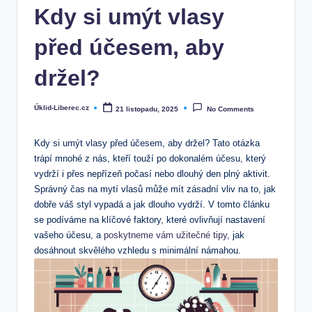
Kdy si umýt vlasy
před účesem, aby
držel?
Úklid-Liberec.cz
21 listopadu, 2025
No Comments
Posted
by
Kdy si umýt vlasy před účesem, aby držel? Tato otázka
trápí mnohé z nás, kteří touží po dokonalém účesu, který
vydrží i přes nepřízeň počasí nebo dlouhý den plný aktivit.
Správný čas na mytí vlasů může mít zásadní vliv na to, jak
dobře váš styl vypadá a jak dlouho vydrží. V tomto článku
se podíváme na klíčové faktory, které ovlivňují nastavení
vašeho účesu, a
poskytneme vám užitečné tipy
, jak
dosáhnout skvělého vzhledu s minimální námahou.