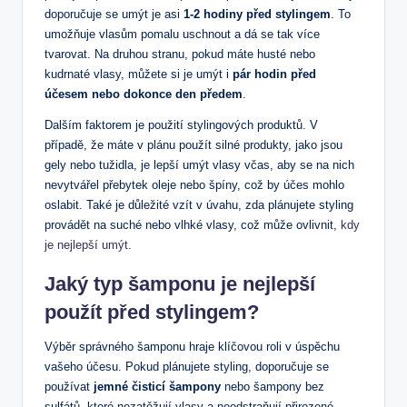
doporučuje se umýt je asi
1-2 hodiny před stylingem
. To
umožňuje vlasům pomalu uschnout a dá se tak více
tvarovat. Na druhou stranu, pokud máte husté nebo
kudrnaté vlasy, můžete si je umýt i
pár hodin před
účesem nebo dokonce den předem
.
Dalším faktorem je použití stylingových produktů. V
případě, že máte v plánu použít silné produkty, jako jsou
gely nebo tužidla, je lepší umýt vlasy včas, aby se na nich
nevytvářel přebytek oleje nebo špíny, což by účes mohlo
oslabit. Také je důležité vzít v úvahu, zda plánujete styling
provádět na suché nebo vlhké vlasy, což může ovlivnit,
kdy
je nejlepší umýt
.
Jaký typ šamponu je nejlepší
použít před stylingem?
Výběr správného šamponu hraje klíčovou roli v úspěchu
vašeho účesu. Pokud plánujete styling, doporučuje se
používat
jemné čisticí šampony
nebo šampony bez
sulfátů, které nezatěžují vlasy a neodstraňují přirozené