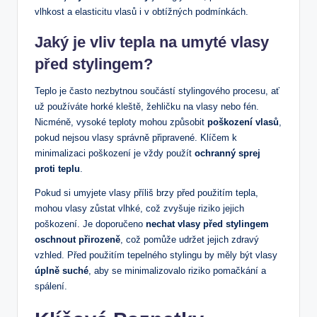
vlhkost a elasticitu vlasů i v obtížných podmínkách.
Jaký je vliv tepla na umyté vlasy
před stylingem?
Teplo je často nezbytnou součástí stylingového procesu, ať
už používáte horké kleště, žehličku na vlasy nebo fén.
Nicméně, vysoké teploty mohou způsobit
poškození vlasů
,
pokud nejsou vlasy správně připravené. Klíčem k
minimalizaci poškození je vždy použít
ochranný sprej
proti teplu
.
Pokud si umyjete vlasy příliš brzy před použitím tepla,
mohou vlasy zůstat vlhké, což zvyšuje riziko jejich
poškození. Je doporučeno
nechat vlasy před stylingem
oschnout přirozeně
, což pomůže udržet jejich zdravý
vzhled. Před použitím tepelného stylingu by měly být vlasy
úplně suché
, aby se minimalizovalo riziko pomačkání a
spálení.