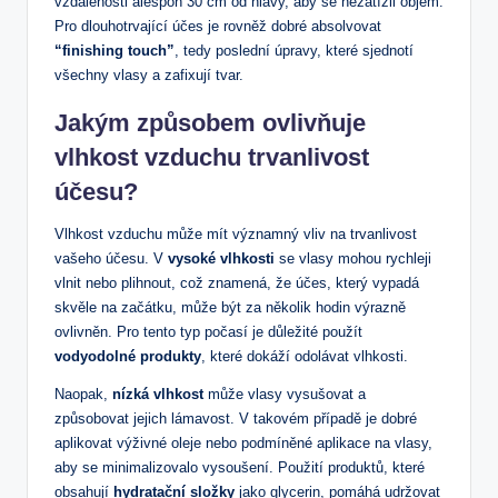
vzdálenosti alespoň 30 cm od hlavy, aby se nezatížil objem.
Pro dlouhotrvající účes je rovněž dobré absolvovat
“finishing touch”
, tedy poslední úpravy, které sjednotí
všechny vlasy a zafixují tvar.
Jakým způsobem ovlivňuje
vlhkost vzduchu trvanlivost
účesu?
Vlhkost vzduchu může mít významný vliv na trvanlivost
vašeho účesu. V
vysoké vlhkosti
se vlasy mohou rychleji
vlnit nebo plihnout, což znamená, že účes, který vypadá
skvěle na začátku, může být za několik hodin výrazně
ovlivněn. Pro tento typ počasí je důležité použít
vodyodolné produkty
, které dokáží odolávat vlhkosti.
Naopak,
nízká vlhkost
může vlasy vysušovat a
způsobovat jejich lámavost. V takovém případě je dobré
aplikovat výživné oleje nebo podmíněné aplikace na vlasy,
aby se minimalizovalo vysoušení. Použití produktů, které
obsahují
hydratační složky
jako glycerin, pomáhá udržovat