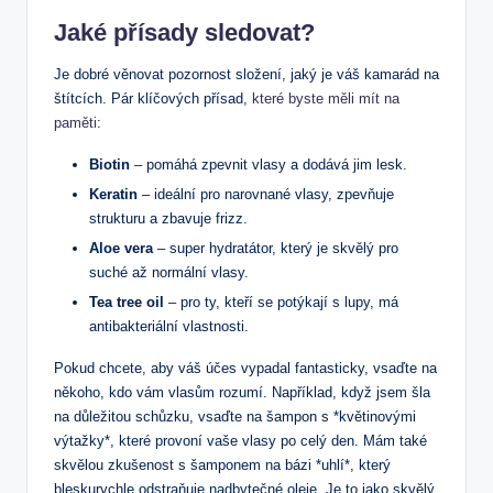
Jaké přísady sledovat?
Je dobré věnovat pozornost složení, jaký je váš kamarád na
štítcích. Pár klíčových přísad,
které byste měli mít na
paměti
:
Biotin
– pomáhá zpevnit vlasy a dodává jim lesk.
Keratin
– ideální pro narovnané vlasy, zpevňuje
strukturu a zbavuje frizz.
Aloe vera
– super hydratátor, který je skvělý pro
suché až normální vlasy.
Tea tree oil
– pro ty, kteří se potýkají s lupy, má
antibakteriální vlastnosti.
Pokud chcete, aby váš účes vypadal fantasticky, vsaďte na
někoho, kdo vám vlasům rozumí. Například, když jsem šla
na důležitou schůzku, vsaďte na šampon s *květinovými
výtažky*, které provoní vaše vlasy po celý den. Mám také
skvělou zkušenost s šamponem na bázi *uhlí*, který
bleskurychle odstraňuje nadbytečné oleje. Je to jako skvělý