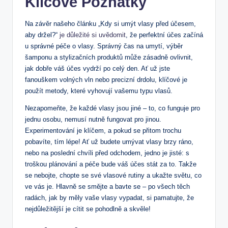
Klíčové Poznatky
Na závěr našeho článku „Kdy si umýt vlasy před účesem,
aby držel?“
je důležité si uvědomit
, že perfektní účes začíná
u správné péče o vlasy. Správný čas na umytí, výběr
šamponu a stylizačních produktů může zásadně ovlivnit,
jak dobře váš účes vydrží po celý den. Ať už jste
fanouškem volných vln nebo precizní drdolu, klíčové je
použít metody, které vyhovují vašemu typu vlasů.
Nezapomeňte, že každé vlasy jsou jiné – to, co funguje pro
jednu osobu, nemusí nutně fungovat pro jinou.
Experimentování je klíčem, a pokud se přitom trochu
pobavíte, tím lépe! Ať už budete umývat vlasy brzy ráno,
nebo na poslední chvíli před odchodem, jedno je jisté: s
troškou plánování a péče bude váš účes stát za to. Takže
se nebojte, chopte se své vlasové rutiny a ukažte světu, co
ve vás je. Hlavně se smějte a bavte se – po všech těch
radách, jak by měly vaše vlasy vypadat, si pamatujte, že
nejdůležitější je cítit se pohodlně a skvěle!