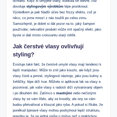
ochranu. Když si umyjete vlasy, kutikula se otevře, což
dovoluje
stylingovým výrobkům
lépe proniknout.
Výsledkem je pak hladší účes bez frizzy efektu, což je
něco, co jsme mnozí z nás toužili po celou zimu.
Samozřejmě, je dobré si dát pozor na to, jaký šampon
používáte; nekvalitní produkt může mít opačný efekt, jako
byste si dali místo croissantu starý rohlík.
Jak čerstvé vlasy ovlivňují
styling?
Existuje také fakt, že čerstvě umyté vlasy mají tendenci k
lepší manipulaci. Může to znít jako kouzlo, ale když jsou
vlasy čisté a jemné, stylingové nástroje, jako jsou kulmy a
žehličky, lépe drží tvar. Můžete si aplikovat lak na vlasy a
pozorovat, jak vaše vlasy s radostí drží vytvarovaný objem
i po dlouhém dni. Zatímco s
mastnými
nebo nečistými
vlasy by se vám líbilo, aby se kroutily, ale ony se vám
budou přetvařovat a klouzat jako ryba. A pokud si říkáte, že
poněkud špinavé vlasy mohou poskytnout lepší strukturu,
pravdou je, že se jedná spíše o mýtus než o praktickou