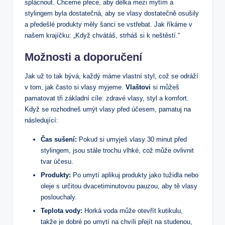
splácnout. Chceme přece, aby délka mezi mytím a
stylingem byla dostatečná, aby se vlasy dostatečně osušily
a předešlé produkty měly šanci se vstřebat. Jak říkáme v
našem krajíčku: „Když chvátáš, strháš si k neštěstí.“
Možnosti a doporučení
Jak už to tak bývá, každý máme vlastní styl, což se odráží
v tom, jak často si vlasy myjeme.
Vlaštovi
si můžeš
pamatovat tři základní cíle: zdravé vlasy, styl a komfort.
Když se rozhodneš umýt vlasy před účesem, pamatuj na
následující:
Čas sušení:
Pokud si umyješ vlasy 30 minut před
stylingem, jsou stále trochu vlhké, což může ovlivnit
tvar účesu.
Produkty:
Po umytí aplikuj produkty jako tužidla nebo
oleje s určitou dvacetiminutovou pauzou, aby tě vlasy
poslouchaly.
Teplota vody:
Horká voda může otevřít kutikulu,
takže je dobré po umytí na chvíli přejít na studenou,