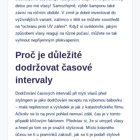
detox pro mé vlasy! Samozřejmě, výběr šamponu také
závisí na ročním období. V zimě je dobré investovat do
výživnějších variant, zatímco v létě se můžete soustředit
na *ochranu proti UV záření*. Když si uvědomíte, jakým
způsobem vlasy reagují na různé počasí, můžete se tak
vyhnout nepříjemným překvapením.
Proč je důležité
dodržovat časové
intervaly
Dodržování časových intervalů při mytí vlasů před
stylingem je jako dodržování receptu na výbornou bábovku
– malá nepřesnost a výsledek je jak z katastrofického filmu.
Ačkoliv se to na první pohled nemusí zdát, čas je v tomto
případě klíčovým faktorem. Představ si, že si umyješ vlasy
a hned po tom se je snažíš stylizovat. Místo krásného
účesu se ti u pramínků zakouří, jak se ti je podaří stylově