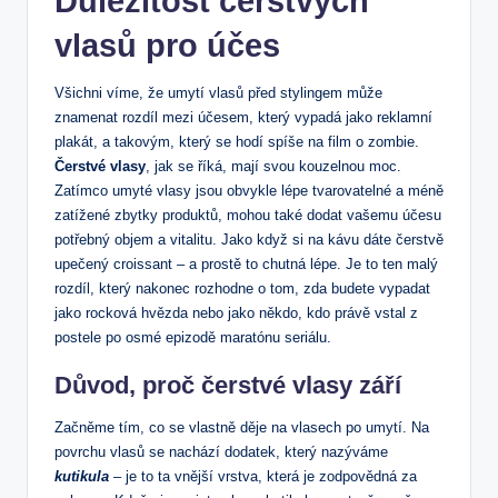
Důležitost čerstvých
vlasů pro účes
Všichni víme, že umytí vlasů před stylingem může
znamenat rozdíl mezi účesem, který vypadá jako reklamní
plakát, a takovým, který se hodí spíše na film o zombie.
Čerstvé vlasy
, jak se říká, mají svou kouzelnou moc.
Zatímco umyté vlasy jsou obvykle lépe tvarovatelné a méně
zatížené zbytky produktů, mohou také dodat vašemu účesu
potřebný objem a vitalitu. Jako když si na kávu dáte čerstvě
upečený croissant – a prostě to chutná lépe. Je to ten malý
rozdíl, který nakonec rozhodne o tom, zda budete vypadat
jako rocková hvězda nebo jako někdo, kdo právě vstal z
postele po osmé epizodě maratónu seriálu.
Důvod, proč čerstvé vlasy září
Začněme tím, co se vlastně děje na vlasech po umytí. Na
povrchu vlasů se nachází dodatek, který nazýváme
kutikula
– je to ta vnější vrstva, která je zodpovědná za