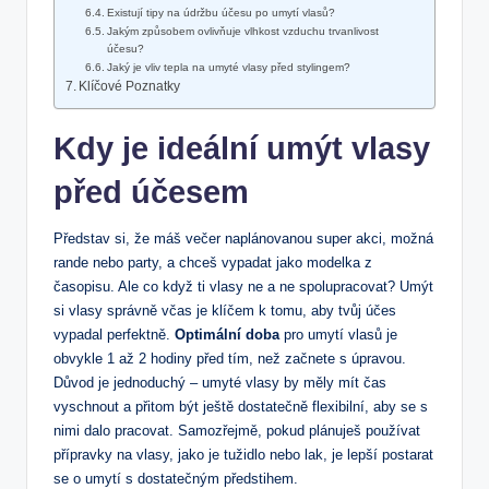
Existují tipy na údržbu účesu po umytí vlasů?
Jakým způsobem ovlivňuje vlhkost vzduchu trvanlivost
účesu?
Jaký je vliv tepla na umyté vlasy před stylingem?
Klíčové Poznatky
Kdy je ideální umýt vlasy
před účesem
Představ si, že máš večer naplánovanou super akci, možná
rande nebo party, a chceš vypadat jako modelka z
časopisu. Ale co když ti vlasy ne a ne spolupracovat? Umýt
si vlasy správně včas je klíčem k tomu, aby tvůj účes
vypadal perfektně.
Optimální doba
pro umytí vlasů je
obvykle 1 až 2 hodiny před tím, než začnete s úpravou.
Důvod je jednoduchý – umyté vlasy by měly mít čas
vyschnout a přitom být ještě dostatečně flexibilní, aby se s
nimi dalo pracovat. Samozřejmě, pokud plánuješ používat
přípravky na vlasy, jako je tužidlo nebo lak, je lepší postarat
se o umytí s dostatečným předstihem.