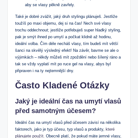
aby se vlasy pěkně zavřely.
Také je dobré zvážit, jaký druh stylingu plánuješ. Jestliže
toužíš po maxi objemu, dej si na čas! Nech své vlasy
trochu oddechnout; jestliže potřebuješ super hladký styling,
pak je smýt ihned po umytí a počkat klidně až hodinu,
ideální volba. Čím déle necháš vlasy, tím budeš mít větší
šanci na skvělý výsledný efekt! Na závěr, bavme se ale o
výjimkách – někdy můžeš mít zpoždění nebo šílený ráno a
tak se vždy vyplatí mít po ruce gel na vlasy, abys byl
připraven i na ty nejtemnější dny.
Často Kladené Otázky
Jaký je ideální čas na umytí vlasů
před samotným účesem?
Ideální čas na umytí vlasů před účesem závisí na několika
faktorech, jako je typ účesu, typ vlasů a produkty,
které
plánujete použít
. Obecně platí, že pokud máte jemné vlasy,