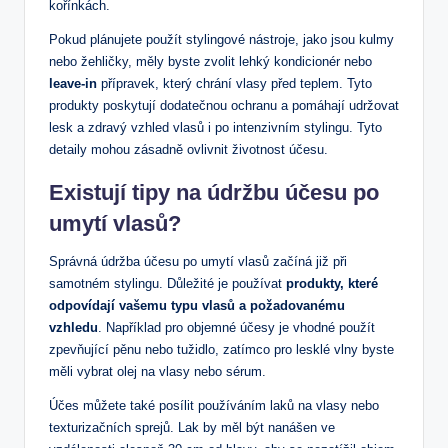
kořínkách.
Pokud plánujete použít stylingové nástroje, jako jsou kulmy
nebo žehličky, měly byste zvolit lehký kondicionér nebo
leave-in
přípravek, který chrání vlasy před teplem. Tyto
produkty poskytují dodatečnou ochranu a pomáhají udržovat
lesk a zdravý vzhled vlasů i po intenzivním stylingu. Tyto
detaily mohou zásadně ovlivnit životnost účesu.
Existují tipy na údržbu účesu po
umytí vlasů?
Správná údržba účesu po umytí vlasů začíná již při
samotném stylingu. Důležité je používat
produkty, které
odpovídají vašemu typu vlasů a požadovanému
vzhledu
. Například pro objemné účesy je vhodné použít
zpevňující pěnu nebo tužidlo, zatímco pro lesklé vlny byste
měli vybrat olej na vlasy nebo sérum.
Účes můžete také posílit používáním laků na vlasy nebo
texturizačních sprejů. Lak by měl být nanášen ve