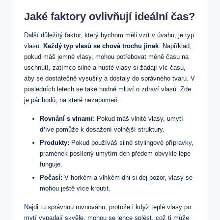
Jaké faktory ovlivňují ideální čas?
Další důležitý faktor, který bychom měli vzít v úvahu, je typ
vlasů.
Každý typ vlasů se chová trochu jinak
. Například,
pokud máš jemné vlasy, mohou potřebovat méně času na
uschnutí, zatímco silné a husté vlasy si žádají víc času,
aby se dostatečně vysušily a dostaly do správného tvaru. V
posledních letech se také hodně mluví o zdraví vlasů. Zde
je pár bodů, na které nezapomeň:
Rovnání s vlnami:
Pokud máš vlnité vlasy, umytí
dříve pomůže k dosažení volnější struktury.
Produkty:
Pokud používáš silné stylingové přípravky,
pramének posílený umytím den předem obvykle lépe
funguje.
Počasí:
V horkém a vlhkém dni si dej pozor, vlasy se
mohou ještě více kroutit.
Najdi tu správnou rovnováhu, protože i když teplé vlasy po
mytí vypadají skvěle, mohou se lehce splést, což ti může