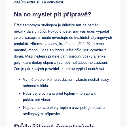
vlasům extra
sílu
a vytrvalost.
Na co myslet při přípravě?
Před samotným stylingem je důležité mít na paměti i
několik dalších tipů. Pokud chcete, aby váš účes vypadal
jako z časopisu, určitě investujte do kvalitních stylingových
produktů. HItemy na vlasy, které jsou příliš těžké nebo
mastné, mohou účes zplihnout ještě dřív, než vyrazíte z
domu. Mezi nejlepší přátele patří přírodní vosky a lehké
gely, které dodají objem a tvar bez nežádoucího zatížení.
Zde je pár
zlatých pravidel
, která se vyplatí dodržovat:
Vyhněte se vlhkému vzduchu – zkuste nechat vlasy
schnout v klidu.
Používejte ochranu před teplem – to zabrání
poškození vlasů.
Nejprve upravte vlasy teplem a až poté je dolaďte
stylingovými přípravky.