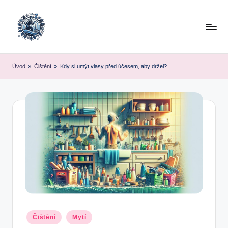
Skip
to
content
Úvod
»
Čištění
»
Kdy si umýt vlasy před účesem, aby držel?
Posted
Čištění
Mytí
in