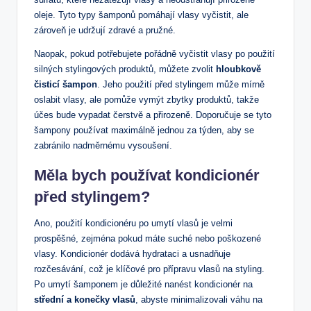
oleje. Tyto typy šamponů pomáhají vlasy vyčistit, ale
zároveň je udržují zdravé a pružné.
Naopak, pokud potřebujete pořádně vyčistit vlasy po použití
silných stylingových produktů, můžete zvolit
hloubkově
čisticí šampon
. Jeho použití před stylingem může mírně
oslabit vlasy, ale pomůže vymýt zbytky produktů, takže
účes bude vypadat čerstvě a přirozeně. Doporučuje se tyto
šampony používat maximálně jednou za týden, aby se
zabránilo nadměrnému vysoušení.
Měla bych používat kondicionér
před stylingem?
Ano, použití kondicionéru po umytí vlasů je velmi
prospěšné, zejména pokud máte suché nebo poškozené
vlasy. Kondicionér dodává hydrataci a usnadňuje
rozčesávání, což je klíčové pro přípravu vlasů na styling.
Po umytí šamponem je důležité nanést kondicionér na
střední a konečky vlasů
, abyste minimalizovali váhu na