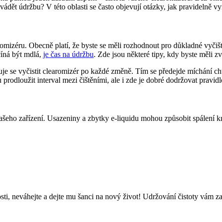
rovádět údržbu? V této oblasti se často objevují otázky, jak pravidelně 
earomizéru. Obecně platí, že byste se měli rozhodnout pro důkladné vyčiš
číná být mdlá,
je čas na údržbu
. Zde jsou některé tipy, kdy byste měli zvá
je se vyčistit clearomizér po každé změně. Tím se předejde míchání chu
prodloužit interval mezi čištěními, ale i zde je dobré dodržovat pravid
 vašeho zařízení. Usazeniny a zbytky e-liquidu mohou způsobit spálení
i, neváhejte a dejte mu šanci na nový život! Udržování čistoty vám zaji