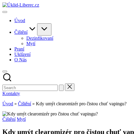
Skip
to
content
Úvod
Čištění
Dezinfikovaní
Mytí
Praní
Uklízení
O Nás
Kontakty
Úvod
»
Čištění
»
Kdy umýt clearomizér pro čistou chuť vapingu?
Posted
Čištění
Mytí
in
Kdy umýt clearomizér pro čistou chuť va