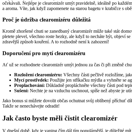
očekávali. Nejlépe je clearomizér umýt pravidelně, ideálně po každém
a aroma. Víte, jak když zapomenete na starou bagetu v krabičce s ob
Proč je údržba clearomizéru důležitá
Kromě zhoršené chuti se zanedbaný clearomizér může také stát domovem
pletete plevel, všechno roste hezky, ale když to necháte být, objeví s
zdravější způsob kouření. A to rozhodně není k zahození!
Doporučení pro mytí clearomizéru
Ať už se rozhodnete clearomizér umýt jednou za čas či při změně chu
Rozložení clearomizéru:
Všechny části pečlivě rozložíme, jak
Mycí prostředek:
Použijte jen stříkačku mýdla a vyhněte se a
Proplachování:
Důkladně propláchněte všechny části pod tepl
Sušení:
Nechte je na vzduchu uschnout, spíše než abyste je utír
Jako bonus si můžete dovolit občas ochutnat svůj oblíbený příchuť d
Takže se nenechávejte odradit!
Jak často byste měli čistit clearomizér
V dnešní době, kdy je vaping čím dál tím populárnější, je důležité mít