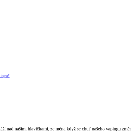
pingu?
náší nad našimi hlavičkami, zejména když se chuť našeho vapingu změní