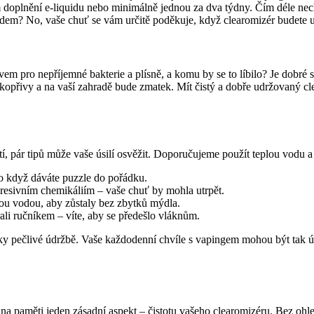
 doplnění e-liquidu nebo minimálně jednou za dva týdny. Čím déle nechá
ědem? No, vaše chuť se vám určitě poděkuje, když clearomizér budete u
 pro nepříjemné bakterie a plísně, a komu by se to líbilo? Je dobré si
e kopřivy a na vaší zahradě bude zmatek. Mít čistý a dobře udržovaný cl
tí, pár tipů může vaše úsilí osvěžit. Doporučujeme použít teplou vodu
o když dáváte puzzle do pořádku.
gresivním chemikáliím – vaše chuť by mohla utrpět.
ou vodou, aby zůstaly bez zbytků mýdla.
ali ručníkem – víte, aby se předešlo vláknům.
íky pečlivé údržbě. Vaše každodenní chvíle s vapingem mohou být tak 
 na paměti jeden zásadní aspekt – čistotu vašeho clearomizéru. Bez ohle