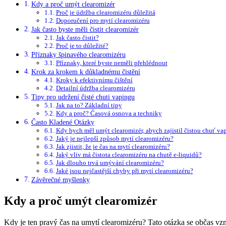
Kdy a proč umýt clearomizér
Proč je údržba clearomizéru důležitá
Doporučení pro mytí clearomizéru
Jak často byste měli čistit clearomizér
Jak často čistit?
Proč je to důležité?
Příznaky špinavého clearomizéru
Příznaky, které byste neměli přehlédnout
Krok za krokem k důkladnému čistění
Kroky k efektivnímu čištění
Detailní údržba clearomizéru
Tipy pro udržení čisté chuti vapingu
Jak na to? Základní tipy
Kdy a proč? Časová osnova a techniky
Často Kladené Otázky
Kdy bych měl umýt clearomizér, abych zajistil čistou chuť va
Jaký je nejlepší způsob mytí clearomizéru?
Jak zjistit, že je čas na mytí clearomizéru?
Jaký vliv má čistota clearomizéru na chutě e-liquidů?
Jak dlouho trvá umývání clearomizéru?
Jaké jsou nejčastější chyby při mytí clearomizéru?
Závěrečné myšlenky
Kdy a proč umýt clearomizér
Kdy je ten pravý čas na umytí clearomizéru? Tato otázka se občas vz