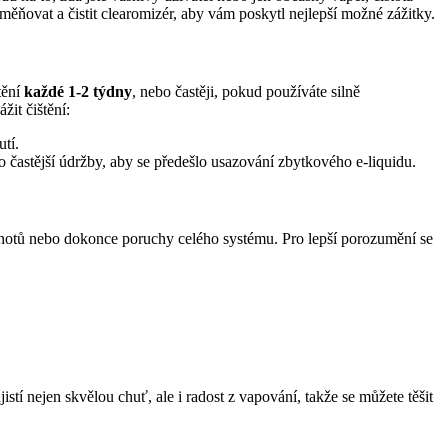
vyměňovat a čistit clearomizér, aby vám poskytl nejlepší možné zážitky.
tění
každé 1-2 týdny
, nebo častěji, pokud používáte silně
žit čištění:
tí.
lo častější údržby, aby se předešlo usazování zbytkového e-liquidu.
 knotů nebo dokonce poruchy celého systému. Pro lepší porozumění se
stí nejen skvělou chuť, ale i radost z vapování, takže se můžete těšit