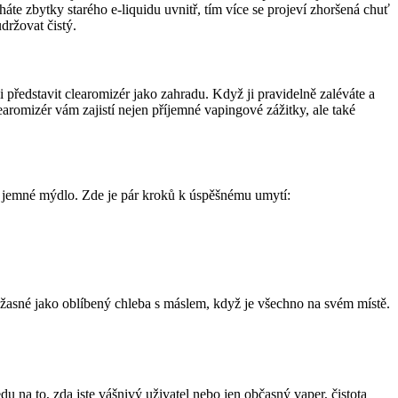
te zbytky starého e-liquidu uvnitř, tím více se projeví zhoršená chuť
držovat čistý.
 představit clearomizér jako zahradu. Když ji pravidelně zaléváte a
earomizér vám zajistí nejen příjemné vapingové zážitky, ale také
 a jemné mýdlo. Zde je pár kroků k úspěšnému umytí:
úžasné jako oblíbený chleba s máslem, když je všechno na svém místě.
du na to, zda jste vášnivý uživatel nebo jen občasný vaper, čistota