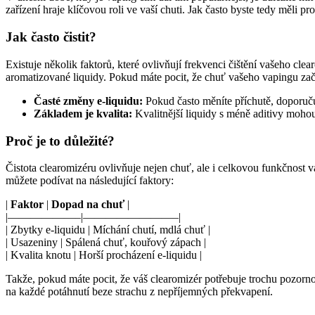
zařízení hraje klíčovou roli ve vaší chuti. Jak často byste tedy měli p
Jak často čistit?
Existuje několik faktorů, které ovlivňují frekvenci čištění vašeho cl
aromatizované liquidy. Pokud máte pocit, že chuť vašeho vapingu za
Časté změny e-liquidu:
Pokud často měníte příchutě, doporuču
Základem je kvalita:
Kvalitnější liquidy s méně aditivy mohou 
Proč je to důležité?
Čistota clearomizéru ovlivňuje nejen chuť, ale i celkovou funkčnost
můžete podívat na následující faktory:
|
Faktor
|
Dopad na chuť
|
|——————–|————————–|
| Zbytky e-liquidu | Míchání chutí, mdlá chuť |
| Usazeniny | Spálená chuť, kouřový zápach |
| Kvalita knotu | Horší procházení e-liquidu |
Takže, pokud máte pocit, že váš clearomizér potřebuje trochu pozornost
na každé potáhnutí beze strachu z nepříjemných překvapení.