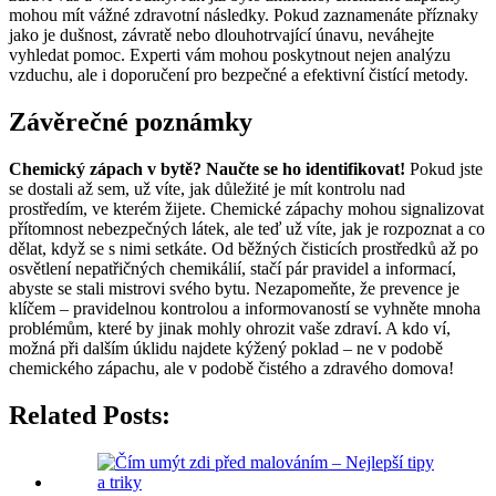
mohou mít vážné zdravotní následky. Pokud zaznamenáte příznaky
jako je dušnost, závratě nebo dlouhotrvající únavu, neváhejte
vyhledat pomoc. Experti vám mohou poskytnout nejen analýzu
vzduchu, ale i doporučení pro bezpečné a efektivní čistící metody.
Závěrečné poznámky
Chemický zápach v bytě? Naučte se ho identifikovat!
Pokud jste
se dostali až sem, už víte, jak důležité je mít kontrolu nad
prostředím, ve kterém žijete. Chemické zápachy mohou signalizovat
přítomnost nebezpečných látek, ale teď už víte, jak je rozpoznat a co
dělat, když se s nimi setkáte. Od běžných čisticích prostředků až po
osvětlení nepatřičných chemikálií, stačí pár pravidel a informací,
abyste se stali mistrovi svého bytu. Nezapomeňte, že prevence je
klíčem – pravidelnou kontrolou a informovaností se vyhněte mnoha
problémům, které by jinak mohly ohrozit vaše zdraví. A kdo ví,
možná při dalším úklidu najdete kýžený poklad – ne v podobě
chemického zápachu, ale v podobě čistého a zdravého domova!
Related Posts: