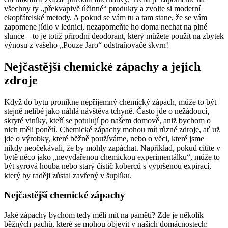
všechny ty „překvapivě účinné“ produkty a zvolte si moderní
ekopřátelské metody. A pokud se vám tu a tam stane, že se vám
zapomene jídlo v lednici, nezapomeňte ho doma nechat na plné
slunce – to je totiž přírodní deodorant, který můžete použít na zbytek
výnosu z vašeho „Pouze Jaro“ odstraňovače skvrn!
Nejčastější chemické zápachy a jejich
zdroje
Když do bytu pronikne nepříjemný chemický zápach, může to být
stejně nelibé jako náhlá návštěva tchyně. Často jde o nežádoucí,
skryté viníky, kteří se potulují po našem domově, aniž bychom o
nich měli ponětí. Chemické zápachy mohou mít různé zdroje, ať už
jde o výrobky, které běžně používáme, nebo o věci, které jsme
nikdy neočekávali, že by mohly zapáchat. Například, pokud cítíte v
bytě něco jako „nevydařenou chemickou experimentálku“, může to
být syrová houba nebo starý čistič koberců s vypršenou expirací,
který by raději zůstal zavřený v šuplíku.
Nejčastější chemické zápachy
Jaké zápachy bychom tedy měli mít na paměti? Zde je několik
běžných pachů, které se mohou objevit v našich domácnostech: