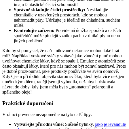
imaju fantastické čisticí schopnosti!
Správně skladujte čisticí prostředky:
Neskladujte
chemikálie v uzavřených prostorách, kde se mohou
nahromadit páry. Udržujte je ideálně na chladném, suchém
místě.
Kontrolujte zařízení:
Pravidelná údržba sporáků a dalších
spotřebičů může předejít vzniku pachu z úniků plynu nebo
jiných problémů.
Kdo by si pomyslel, že naše milované dekorace mohou také hrát
roli? Například voskové svíčky voňavé jako vánoční punč mohou
uvolňovat chemické látky, když se spalují. Emulze z atomizérů zase
často obsahují látky, které pro nás mohou být zdraví nezdravé. Proto
je dobré prozkoumat, jaké produkty používáte ve svém domově.
Když jsem při úklidu objevila starou svíčku, která byla více než jen
uměleckým dílem, raději jsem ji vyhodila, než abych riskovala
návrat do doby, kdy jsem měla byt s „aromatem“ pelargonií a
spáleného oleje!
Praktické doporučení
V rámci prevence nezapomeňte na tyto další tipy:
Vytvářejte přírodní vůně:
Sušené bylinky,
jako je levandule