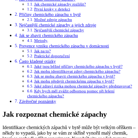
Jak chemické zápachy rozlišit?
První kroky v detekci
Příčiny chemického zápachu v bytě
Možné zdroje zápachu
Nejčastější chemické zápachy a jejich zdroje
Nejčastější chemické zápachy
Jak se zbavit chemického zápachu
Metody,
Prevence vzniku chemického zápachu v domácnosti
Jak na to?
Praktické doporučení
Často kladené otázky
Jaké jsou běžné příčiny chemického zápachu v bytě?
Jak mohu identifikovat zdroj chemického zápachu?
Jak se mohu zbavit chemického zápachu v bytě?
Jak mohu předejít chemickému zápachu v bytě?
Jaké zdraví rizika mohou chemické zápachy představovat?
Kdy bych měl zvážit odbornou pomoc při řešení
chemického zápachu?
Závěrečné poznámky
Jak rozpoznat chemické zápachy
Identifikace chemických zápachů v bytě může být velkým oříškem –
někdy to vypadá, jako by se vám ze skříně vynořil malý chemik,