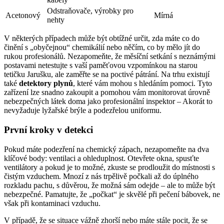
Odstraňovače, výrobky pro
Acetonový
Mírná
nehty
V některých případech může být obtížné určit, zda máte co do
činění s „obyčejnou“ chemikálií nebo něčím, co by mělo jít do
rukou profesionálů. Nezapomeňte, že měsíční setkání s neznámými
postavami netestujte s vaší paměťovou vzpomínkou na starou
tetičku Jarušku, ale zaměřte se na poctivé pátrání. Na trhu existují
také
detektory plynů
, které vám mohou s hledáním pomoci. Tyto
zařízení lze snadno zakoupit a pomohou vám monitorovat úrovně
nebezpečných látek doma jako profesionální inspektor – Akorát to
nevyžaduje lyžařské brýle a podezřelou uniformu.
První kroky v detekci
Pokud máte podezření na chemický zápach, nezapomeňte na dva
klíčové body: ventilaci a ohleduplnost. Otevřete okna, spusťte
ventilátory a pokud je to možné, zkuste se prodloužit do místnosti s
čistým vzduchem. Mnozí z nás trpělivě počkali až do úplného
rozkladu pachu, s důvěrou, že možná sám odejde – ale to může být
nebezpečné. Pamatujte, že „počkat“ je skvělé při pečení bábovek, ne
však při kontaminaci vzduchu.
V případě, že se situace vážně zhorší nebo máte stále pocit, že se