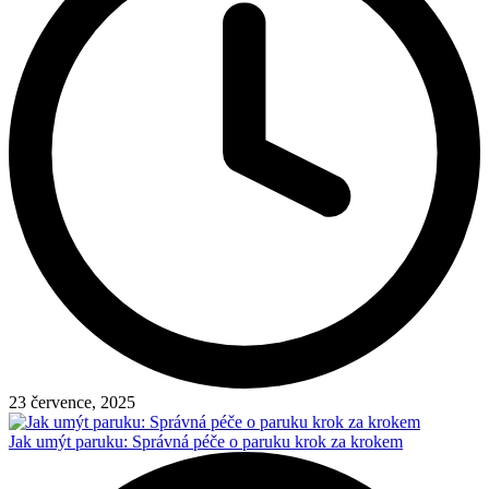
23 července, 2025
Jak umýt paruku: Správná péče o paruku krok za krokem