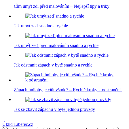
Čím umýt zdi před malováním – Nejlepší tipy a triky
Jak umýt zeď snadno a rychle
Jak umýt zeď před malováním snadno a rychle
Jak odstranit zápach v bytě snadno a rychle
Zápach hniloby je cítit všude? – Rychlé kroky k odstranění.
Jak se zbavit zápachu v bytě jednou provždy
Úklid-Liberec.cz