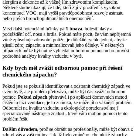
alergiím a dokonce až k vážnějším zdravotním komplikacím.
Některé studie ukazují, že lidé, kteří žijí v prostředí s vysokou
koncentrací VOC, mají vyšší pravděpodobnost rozvoje astmatu
nebo jiných bronchopulmonálních onemocnění.
Mezi další potenciální účinky patří
únava
, bolesti hlavy a
podráždění očí, nosu a hrdla. Pokud máte pocit, že vám nepříjemná
vůně způsobuje zdravotní potíže, je důležité rychle jednat, abyste
zjistili zdroj zápachu a minimalizovali jeho účinky. V některých
případech může být nutné vyhledat odbornou pomoc nebo provést
podrobné analýzy kvality vzduchu v bytě.
Kdy bych měl zvážit odbornou pomoc při řešení
chemického zápachu?
Pokud jste se pokusili identifikovat a odstranit chemický zápach ve
svém bytě, ale problém přetrvává, může být čas zvážit odbornou
pomoc.
Pokud zápach
přetrvává i po aplikaci domovních metod
čištění a fázi ventilace, je to známka, že může jít o vážnější problém.
Odborníci na kvalitu vzduchu a ekologické poradenství mají
specializované nástroje a znalosti, které vám mohou pomoci tento
problém řešit.
Dalším důvodem
, proč se obrátit na profesionály, může být obava o
zdraví vás a vaší rodiny. Jak již bylo zmíněno, chemické zápachy