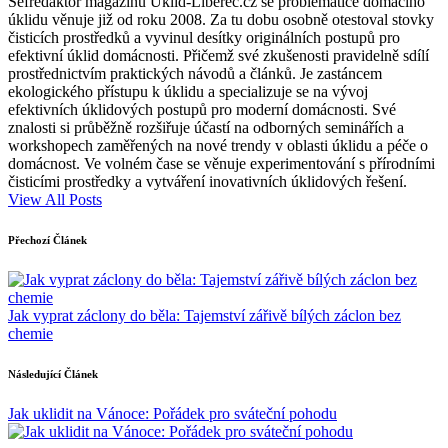
Šéfredaktor magazínu Úklid-Liberec.cz se problematice domácího
úklidu věnuje již od roku 2008. Za tu dobu osobně otestoval stovky
čisticích prostředků a vyvinul desítky originálních postupů pro
efektivní úklid domácnosti. Přičemž své zkušenosti pravidelně sdílí
prostřednictvím praktických návodů a článků. Je zastáncem
ekologického přístupu k úklidu a specializuje se na vývoj
efektivních úklidových postupů pro moderní domácnosti. Své
znalosti si průběžně rozšiřuje účastí na odborných seminářích a
workshopech zaměřených na nové trendy v oblasti úklidu a péče o
domácnost. Ve volném čase se věnuje experimentování s přírodními
čisticími prostředky a vytváření inovativních úklidových řešení.
View All Posts
Post
Přechozí Článek
navigation
Jak vyprat záclony do běla: Tajemství zářivě bílých záclon bez
chemie
Následující Článek
Jak uklidit na Vánoce: Pořádek pro sváteční pohodu