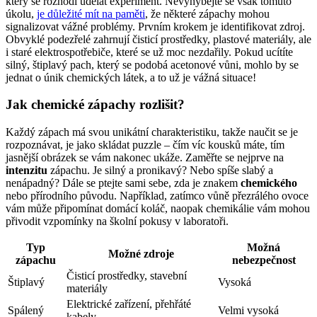
který se rozhodl udělat experiment. Nevyhýbejte se však tomuto
úkolu,
je důležité mít na paměti
, že některé zápachy mohou
signalizovat vážné problémy. Prvním krokem je identifikovat zdroj.
Obvyklé podezřelé zahrnují čisticí prostředky, plastové materiály, ale
i staré elektrospotřebiče, které se už moc nezdařily. Pokud ucítíte
silný, štiplavý pach, který se podobá acetonové vůni, mohlo by se
jednat o únik chemických látek, a to už je vážná situace!
Jak chemické zápachy rozlišit?
Každý zápach má svou unikátní charakteristiku, takže naučit se je
rozpoznávat, je jako skládat puzzle – čím víc kousků máte, tím
jasnější obrázek se vám nakonec ukáže. Zaměřte se nejprve na
intenzitu
zápachu. Je silný a pronikavý? Nebo spíše slabý a
nenápadný? Dále se ptejte sami sebe, zda je znakem
chemického
nebo přírodního původu. Například, zatímco vůně přezrálého ovoce
vám může připomínat domácí koláč, naopak chemikálie vám mohou
přivodit vzpomínky na školní pokusy v laboratoři.
Typ
Možná
Možné zdroje
zápachu
nebezpečnost
Čisticí prostředky, stavební
Štiplavý
Vysoká
materiály
Elektrické zařízení, přehřáté
Spálený
Velmi vysoká
kabely