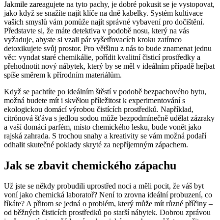
Jakmile zareagujete na tyto pachy, je dobré pokusit se je vystopovat,
jako když se snažíte najít klíče na dně kabelky. Systém kultivace
vašich smyslů vám pomůže najít správné vybavení pro dočištění.
Představte si, že máte detektiva v podobě nosu, který na vás
vyžaduje, abyste si vzali pár vyšetřovacích kroku zatímco
detoxikujete svůj prostor. Pro většinu z nás to bude znamenat jednu
věc: vyndat staré chemikálie, pořídit kvalitní čisticí prostředky a
přehodnotit nový nábytek, který by se měl v ideálním případě hejbat
spíše směrem k přírodním materiálům.
Když se pachtíte po ideálním štěstí v podobě bezpachového bytu,
možná budete mít i skvělou příležitost k experimentování s
ekologickou domácí výrobou čistících prostředků. Například,
citrónová šťáva s jedlou sodou může bezpodmínečně udělat zázraky
a vaší domácí parfém, místo chemického lesku, bude vonět jako
rajská zahrada. S trochou snahy a kreativity se vám možná podaří
odhalit skutečné poklady skryté za nepříjemným zápachem.
Jak se zbavit chemického zápachu
Už jste se někdy probudili uprostřed noci a měli pocit, že váš byt
voní jako chemická laboratoř? Není to zrovna ideální probuzení, co
říkáte? A přitom se jedná o problém, který může mít různé příčiny –
od běžných čisticích prostředků po starší nábytek. Dobrou zprávou