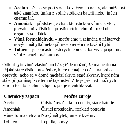
Aceton
– často se pojí s odlakovačem na nehty, ale může být
také známkou úniku z volně stojících baterií nebo jiných
chemikálií.
Amoniak
– představuje charakteristickou vůni čpavku,
prevalentní v čisticích prostředcích nebo při rozkladu
organických látek.
Vůně formaldehydu
– spatřujeme ji zejména u některých
nových nábytků nebo při nezdařeném malování bytů.
Toluen
– je součástí některých lepidel a barviv a připomíná
vůni z benzínové pumpy
Odkud tyto vůně vlastně pocházejí? Je možné, že máme doma
nějaké staré čistící prostředky, které nemají co dělat na police
opravdu, nebo se v domě nachází skryté staré skvrny, které nám
stále připomínají své temné tajemství. Zde je přehled možných
zdrojů těchto pachů i s tipem, jak je identifikovat:
Chemický zápach
Možné zdroje
Aceton
Odstraňovač laku na nehty, staré baterie
Amoniak
Čisticí prostředky, rozklad potravin
Vůně formaldehydu
Nový nábytek, umělé květiny
Tohuen
Lepidla, barvy