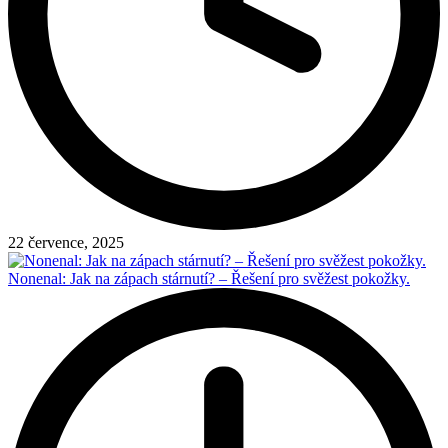
22 července, 2025
Nonenal: Jak na zápach stárnutí? – Řešení pro svěžest pokožky.