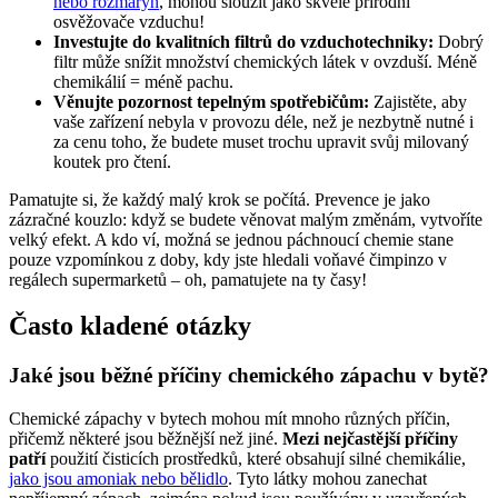
nebo rozmarýn
, mohou sloužit jako skvělé přírodní
osvěžovače vzduchu!
Investujte do kvalitních filtrů do vzduchotechniky:
Dobrý
filtr může snížit množství chemických látek v ovzduší. Méně
chemikálií = méně pachu.
Věnujte pozornost tepelným spotřebičům:
Zajistěte, aby
vaše zařízení nebyla v provozu déle, než je nezbytně nutné i
za cenu toho, že budete muset trochu upravit svůj milovaný
koutek pro čtení.
Pamatujte si, že každý malý krok se počítá. Prevence je jako
zázračné kouzlo: když se budete věnovat malým změnám, vytvoříte
velký efekt. A kdo ví, možná se jednou páchnoucí chemie stane
pouze vzpomínkou z doby, kdy jste hledali voňavé čimpinzo v
regálech supermarketů – oh, pamatujete na ty časy!
Často kladené otázky
Jaké jsou běžné příčiny chemického zápachu v bytě?
Chemické zápachy v bytech mohou mít mnoho různých příčin,
přičemž některé jsou běžnější než jiné.
Mezi nejčastější příčiny
patří
použití čisticích prostředků, které obsahují silné chemikálie,
jako jsou amoniak nebo bělidlo
. Tyto látky mohou zanechat