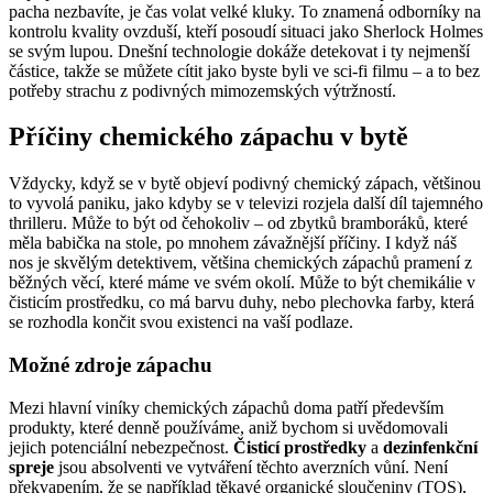
pacha nezbavíte, je čas volat velké kluky. To znamená odborníky na
kontrolu kvality ovzduší, kteří posoudí situaci jako Sherlock Holmes
se svým lupou. Dnešní technologie dokáže detekovat i ty nejmenší
částice, takže se můžete cítit jako byste byli ve sci-fi filmu – a to bez
potřeby strachu z podivných mimozemských výtržností.
Příčiny chemického zápachu v bytě
Vždycky, když se v bytě objeví podivný chemický zápach, většinou
to vyvolá paniku, jako kdyby se v televizi rozjela další díl tajemného
thrilleru. Může to být od čehokoliv – od zbytků bramboráků, které
měla babička na stole, po mnohem závažnější příčiny. I když náš
nos je skvělým detektivem, většina chemických zápachů pramení z
běžných věcí, které máme ve svém okolí. Může to být chemikálie v
čisticím prostředku, co má barvu duhy, nebo plechovka farby, která
se rozhodla končit svou existenci na vaší podlaze.
Možné zdroje zápachu
Mezi hlavní viníky chemických zápachů doma patří především
produkty, které denně používáme, aniž bychom si uvědomovali
jejich potenciální nebezpečnost.
Čisticí prostředky
a
dezinfenkční
spreje
jsou absolventi ve vytváření těchto averzních vůní. Není
překvapením, že se například těkavé organické sloučeniny (TOS),