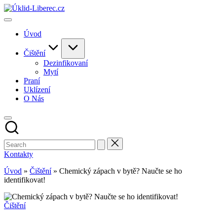
Skip
to
content
Úvod
Čištění
Dezinfikovaní
Mytí
Praní
Uklízení
O Nás
Kontakty
Úvod
»
Čištění
»
Chemický zápach v bytě? Naučte se ho
identifikovat!
Posted
Čištění
in