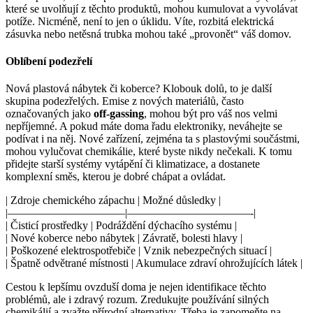
které se uvolňují z těchto produktů, mohou kumulovat a vyvolávat
potíže. Nicméně, není to jen o úklidu. Víte, rozbitá elektrická
zásuvka nebo netěsná trubka mohou také „provonět“ váš domov.
Oblíbení podezřelí
Nová plastová nábytek či koberce? Klobouk dolů, to je další
skupina podezřelých. Emise z nových materiálů, často
označovaných jako
off-gassing
, mohou být pro váš nos velmi
nepříjemné. A pokud máte doma řadu elektroniky, neváhejte se
podívat i na něj. Nové zařízení, zejména ta s plastovými součástmi,
mohou vylučovat chemikálie, které byste nikdy nečekali. K tomu
přidejte starší systémy vytápění či klimatizace, a dostanete
komplexní směs, kterou je dobré chápat a ovládat.
| Zdroje chemického zápachu | Možné důsledky |
|——————————–|———————————-|
| Čisticí prostředky | Podráždění dýchacího systému |
| Nové koberce nebo nábytek | Závratě, bolesti hlavy |
| Poškozené elektrospotřebiče | Vznik nebezpečných situací |
| Špatně odvětrané místnosti | Akumulace zdraví ohrožujících látek |
Cestou k lepšímu ovzduší doma je nejen identifikace těchto
problémů, ale i zdravý rozum. Zredukujte používání silných
chemikálií a zvažte přírodní alternativy. Třeba je zapomeňte na