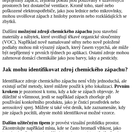
nepříjemný zápach, zejména pokud jsou používány v uzavřených
prostorech bez dostatečné ventilace. Kromě toho, staré nebo
poškozené elektrospotřebiče, jako jsou lednice nebo mikrovlnky,
mohou uvolňovat zápach z hniloby potravin nebo rozkládajících se
zbytků.
Dalšími
možnými zdroji chemického zápachu
jsou stavební
materiály a nábytek, které uvolňují těkavé organické sloučeniny
(VOC). Například nově namalované stěny nebo nově položené
podlahy mohou mít výrazný zápach, který časem vyprchá, ale může
být nepříjemný v prvních týdnech po aplikaci. Ostatní zdroje mohou
zahrnovat domácí chemikálie jako jsou barvy, laky a pesticidy.
Jak mohu identifikovat zdroj chemického zápachu?
Identifikace zdroje chemického zápachu není vždy jednoduchá, ale
existují určité metody, které můžete použít k jeho lokalizaci.
Prvním
krokem
je pozornost k tomu, kdy a kde se zápach objevuje. Je
důležité si všimnout, jestli se například zápach zhoršuje při
používání konkrétního produktu, jako je čisticí prostředek nebo
aerosolový sprej. Můžete si také vést deník, kde zaznamenáte, kdy
jste zápach pocítili, abyste mohli identifikovat možné vzorce.
Dalším užitečným tipem
je provést vizuální prohlídku prostor.
Zkontrolujte například místa, kde se často hromadí vlhkost, jako