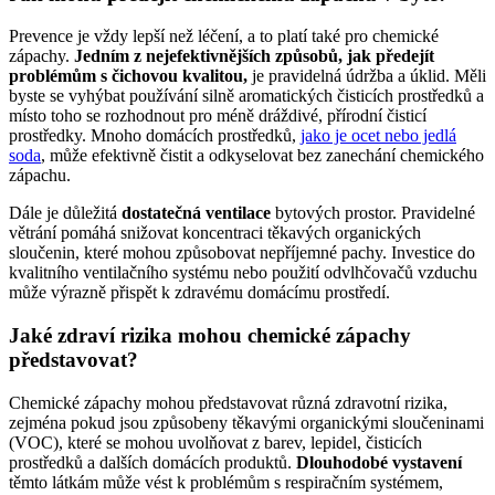
Prevence je vždy lepší než léčení, a to platí také pro chemické
zápachy.
Jedním z nejefektivnějších způsobů, jak předejít
problémům s čichovou kvalitou,
je pravidelná údržba a úklid. Měli
byste se vyhýbat používání silně aromatických čisticích prostředků a
místo toho se rozhodnout pro méně dráždivé, přírodní čisticí
prostředky. Mnoho domácích prostředků,
jako je ocet nebo jedlá
soda
, může efektivně čistit a odkyselovat bez zanechání chemického
zápachu.
Dále je důležitá
dostatečná ventilace
bytových prostor. Pravidelné
větrání pomáhá snižovat koncentraci těkavých organických
sloučenin, které mohou způsobovat nepříjemné pachy. Investice do
kvalitního ventilačního systému nebo použití odvlhčovačů vzduchu
může výrazně přispět k zdravému domácímu prostředí.
Jaké zdraví rizika mohou chemické zápachy
představovat?
Chemické zápachy mohou představovat různá zdravotní rizika,
zejména pokud jsou způsobeny těkavými organickými sloučeninami
(VOC), které se mohou uvolňovat z barev, lepidel, čisticích
prostředků a dalších domácích produktů.
Dlouhodobé vystavení
těmto látkám může vést k problémům s respiračním systémem,