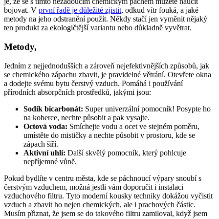
je, že se s tímto nežádoucím chemickým pachem můžete naučit
bojovat. V
první řadě je důležité zjistit
, odkud vítr fouká, a jaké
metody na jeho odstranění použít. Někdy stačí jen vyměnit nějaký
ten produkt za ekologičtější variantu nebo důkladně vyvětrat.
Metody,
Jedním z nejjednodušších a zároveň nejefektivnějších způsobů, jak
se chemického zápachu zbavit, je pravidelné větrání. Otevřete okna
a dodejte svému bytu čerstvý vzduch. Pomáhá i používání
přírodních absorpčních prostředků, jakými jsou:
Sodík bicarbonát:
Super univerzální pomocník! Posypte ho
na koberce, nechte působit a pak vysajte.
Octová voda:
Smíchejte vodu a ocet ve stejném poměru,
umístěte do mističky a nechte působit v prostoru, kde se
zápach šíří.
Aktivní uhlí:
Další skvělý pomocník, který pohlcuje
nepříjemné vůně.
Pokud bydlíte v centru města, kde se páchnoucí výpary snoubí s
čerstvým vzduchem, možná jestli vám doporučit i instalaci
vzduchového filtru. Tyto moderní kousky techniky dokážou vyčistit
vzduch a zbavit ho nejen chemických, ale i prachových částic.
Musím přiznat, že jsem se do takového filtru zamiloval, když jsem