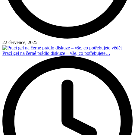
22 července, 2025
Prací gel na černé prádlo diskuze – vše, co potřebujete…