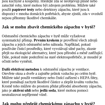
jsou kuchyně a koupelny. Hledejte zda se neobjevují plísně nebo
zatuchlé rohy, které mohou být zdrojem problému. Můžete také
použít
papírové testy
nebo detektory zápachu, které jsou k
dispozici v mnoha domácích potřebách, abyste zjistili, zda v ovzduší
nejsou přítomny škodlivé chemikálie.
Jak se mohu zbavit chemického zápachu v bytě?
Odstranění chemického zápachu v bytě může vyžadovat
systematický přístup.
Prvním krokem
je prověření všech zdrojů
zápachu a jejich odstranění nebo náhrada. Například, pokud
používáte čisticí prostředky, které vyvolávají silné pachy, zkuste
přejít na ekologické alternativy, které jsou přírodní a méně zatěžující.
Dále, pokud máte podezření na staré elektrospotřebiče, je moudré je
očistit nebo vyměnit.
Další efektivní metodou
k odstranění zápachu je ventilace.
Otevřete okna a dveře a zajistěte průtok vzduchu po celém bytě.
Můžete také použít ventilátory nebo čistící zařízení s HEPA filtry,
které pomáhají zachytit škodlivé částice a zlepšit kvalitu vzduchu.
Kromě toho můžete do prostoru přidat přírodní absorbenty zápachu,
jako je
aktivní uhlí
nebo
jedlá soda
, které mohou pomoci
neutralizovat nepříjemné vůně.
Jak mohu předejít chemickému zápachu v bytě?