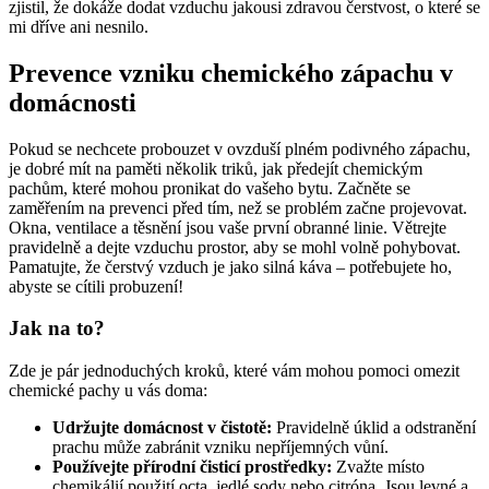
zjistil, že dokáže dodat vzduchu jakousi zdravou čerstvost, o které se
mi dříve ani nesnilo.
Prevence vzniku chemického zápachu v
domácnosti
Pokud se nechcete probouzet v ovzduší plném podivného zápachu,
je dobré mít na paměti několik triků, jak předejít chemickým
pachům, které mohou pronikat do vašeho bytu. Začněte se
zaměřením na prevenci před tím, než se problém začne projevovat.
Okna, ventilace a těsnění jsou vaše první obranné linie. Větrejte
pravidelně a dejte vzduchu prostor, aby se mohl volně pohybovat.
Pamatujte, že čerstvý vzduch je jako silná káva – potřebujete ho,
abyste se cítili probuzení!
Jak na to?
Zde je pár jednoduchých kroků, které vám mohou pomoci omezit
chemické pachy u vás doma:
Udržujte domácnost v čistotě:
Pravidelně úklid a odstranění
prachu může zabránit vzniku nepříjemných vůní.
Používejte přírodní čisticí prostředky:
Zvažte místo
chemikálií použití octa, jedlé sody nebo citróna. Jsou levné a