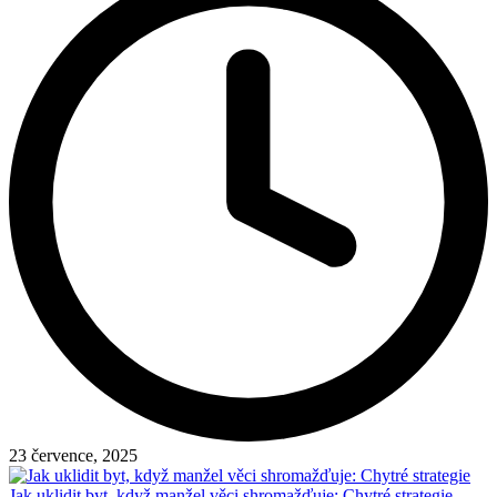
23 července, 2025
Jak uklidit byt, když manžel věci shromažďuje: Chytré strategie