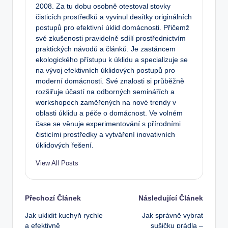
2008. Za tu dobu osobně otestoval stovky
čisticích prostředků a vyvinul desítky originálních
postupů pro efektivní úklid domácnosti. Přičemž
své zkušenosti pravidelně sdílí prostřednictvím
praktických návodů a článků. Je zastáncem
ekologického přístupu k úklidu a specializuje se
na vývoj efektivních úklidových postupů pro
moderní domácnosti. Své znalosti si průběžně
rozšiřuje účastí na odborných seminářích a
workshopech zaměřených na nové trendy v
oblasti úklidu a péče o domácnost. Ve volném
čase se věnuje experimentování s přírodními
čisticími prostředky a vytváření inovativních
úklidových řešení.
View All Posts
Post
Přechozí Článek
Následující Článek
Jak uklidit kuchyň rychle
Jak správně vybrat
navigation
a efektivně
sušičku prádla –