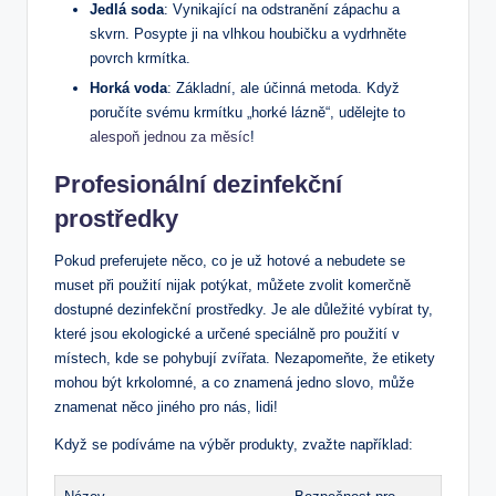
Jedlá soda
: Vynikající na odstranění zápachu a
skvrn. Posypte ji na vlhkou houbičku a vydrhněte
povrch krmítka.
Horká voda
: Základní, ale účinná metoda. Když
poručíte svému krmítku „horké lázně“, udělejte to
alespoň jednou za měsíc
!
Profesionální dezinfekční
prostředky
Pokud preferujete něco, co je už hotové a nebudete se
muset při použití nijak potýkat, můžete zvolit komerčně
dostupné dezinfekční prostředky. Je ale důležité vybírat ty,
které jsou ekologické a určené speciálně pro použití v
místech, kde se pohybují zvířata. Nezapomeňte, že etikety
mohou být krkolomné, a co znamená jedno slovo, může
znamenat něco jiného pro nás, lidi!
Když se podíváme na výběr produkty, zvažte například: