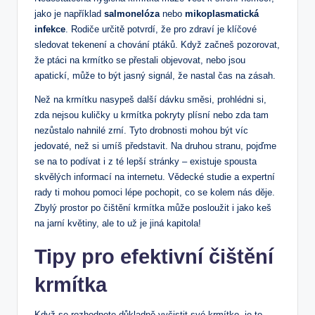
jako je například
salmonelóza
nebo
mikoplasmatická
infekce
. Rodiče určitě potvrdí, že pro zdraví je klíčové
sledovat tekenení a chování ptáků. Když začneš pozorovat,
že ptáci na krmítko se přestali objevovat, nebo jsou
apatickí, může to být jasný signál, že nastal čas na zásah.
Než na krmítku nasypeš další dávku směsi, prohlédni si,
zda nejsou kuličky u krmítka pokryty plísní nebo zda tam
nezůstalo nahnilé zrní. Tyto drobnosti mohou být víc
jedovaté, než si umíš představit. Na druhou stranu, pojďme
se na to podívat i z té lepší stránky – existuje spousta
skvělých informací na internetu. Vědecké studie a expertní
rady ti mohou pomoci lépe pochopit, co se kolem nás děje.
Zbylý prostor po čištění krmítka může posloužit i jako keš
na jarní květiny, ale to už je jiná kapitola!
Tipy pro efektivní čištění
krmítka
Když se rozhodnete důkladně vyčistit své krmítko, je to