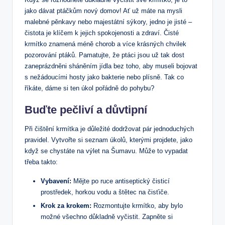
jako dávat ptáčkům nový domov! Ať už máte na mysli
malebné pěnkavy nebo majestátní sýkory, jedno je jisté –
čistota je klíčem k jejich spokojenosti a zdraví. Čisté
krmítko znamená méně chorob a více krásných chvilek
pozorování ptáků. Pamatujte, že ptáci jsou už tak dost
zaneprázdněni sháněním jídla bez toho, aby museli bojovat
s nežádoucími hosty jako bakterie nebo plísně. Tak co
říkáte, dáme si ten úkol pořádně do pohybu?
Buďte pečliví a důvtipní
Při čištění krmítka je důležité dodržovat pár jednoduchých
pravidel. Vytvořte si seznam úkolů, kterými projdete, jako
když se chystáte na výlet na Šumavu. Může to vypadat
třeba takto:
Vybavení:
Mějte po ruce antiseptický čisticí
prostředek, horkou vodu a štětec na čisťiče.
Krok za krokem:
Rozmontujte krmítko, aby bylo
možné všechno důkladně vyčistit. Zapněte si