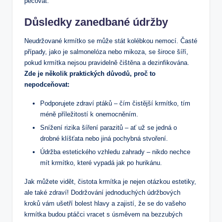
pečovat.
Důsledky zanedbané údržby
Neudržované krmítko se může stát kolébkou nemocí. Časté
případy, jako je salmonelóza nebo mikoza, se široce šíří,
pokud krmítka nejsou pravidelně čištěna a dezinfikována.
Zde je několik praktických důvodů, proč to
nepodceňovat:
Podporujete zdraví ptáků – čím čistější krmítko, tím
méně příležitostí k onemocněním.
Snížení rizika šíření parazitů – ať už se jedná o
drobné klíšťata nebo jiná pochybná stvoření.
Údržba estetického vzhledu zahrady – nikdo nechce
mít krmítko, které vypadá jak po hurikánu.
Jak můžete vidět, čistota krmítka je nejen otázkou estetiky,
ale také zdraví! Dodržování jednoduchých údržbových
kroků vám ušetří bolest hlavy a zajistí, že se do vašeho
krmítka budou ptáčci vracet s úsměvem na bezzubých