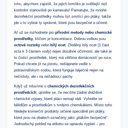
toho
, abychom zajistili, že jejich krmítko je světlejší než
kontrolní stanoviště po karnevalu! Pamatujte, že mnohé
dezinfekční prostředky mohou
být
smrtící pro ptáky, takže
jde o to vybrat ty správné, které jsou bezpečné a účinné.
Ať už se rozhodnete pro
přírodní metody nebo chemické
prostředky
, klíčem je koncentrace. Dobrou volbou jsou
octové roztoky
nebo
bílý ocet
. Zředěný bílý ocet (1 část
octa k 3 částem vody) nejen dosáhne účinnosti, ale také je
to čisticí prostředek, který má většina domácností po ruce.
Pokud chcete jít na jistotu, nešlápnete vedle s
potravinářským sodou, která funguje báječně nejen na
nečistoty, ale i na nežádoucí pachy.
Když už mluvíme o
chemických dezinfekčních
prostředcích
, ujistěte se, že necítíte žádné dráždivé
chemické výpary, které ptáci nemají rádi. Vyhněte se
bělidlům a prostředkům s tvrdými chemikáliemi. Místo toho
hledejte komerční produkty určené speciálně pro ptáky,
které jsou na obalech označeny jako „ptákům bezpečné“.
Jednoduchý pohled na etiketu se opravdu vyplatí – pro