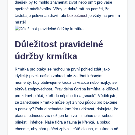
dnešek by to mohlo znamenat život nebo smrt pro vaše
opeřené návštěvníky. Vždy je dobré mít na paměti, že
čistota je polovina zdraví, ale
bezpečnost
je vždy na prvním
místě!
Důležitost pravidelné
údržby krmítka
Krmítka pro ptáky se mohou na první pohled zdát jako
idylický prvek našich zahrad, ale za těmi krásnými
momenty, kdy obdivujeme kroužící vrabce nebo majky, se
skrývá zodpovědnost. Pravidelná údržba krmítka je klíčová
pro zdraví ptáků, kteří do něj chodí na „snack“. Věděli jste,
že zanedbané krmítko může být živnou půdou pro bakterie
a parazity? Pokud nebudete krmítko udržovat, riskujete, že
ptáci si odnesou víc než jen krmivo – mohou si s sebou
přinést i infekce. Naše flóra a fauna je křehká, a pokud
chceme, aby nám ptáčci zpívali ještě dlouho, musíme o ně