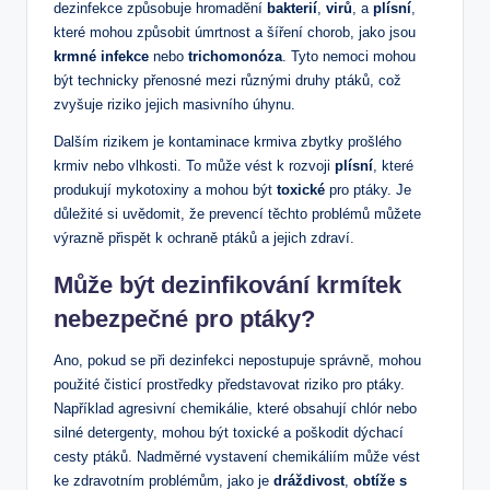
dezinfekce způsobuje hromadění
bakterií
,
virů
, a
plísní
,
které mohou způsobit úmrtnost a šíření chorob, jako jsou
krmné infekce
nebo
trichomonóza
. Tyto nemoci mohou
být technicky přenosné mezi různými druhy ptáků, což
zvyšuje riziko jejich masivního úhynu.
Dalším rizikem je kontaminace krmiva zbytky prošlého
krmiv nebo vlhkosti. To může vést k rozvoji
plísní
, které
produkují mykotoxiny a mohou být
toxické
pro ptáky. Je
důležité si uvědomit, že prevencí těchto problémů můžete
výrazně přispět k ochraně ptáků a jejich zdraví.
Může být dezinfikování krmítek
nebezpečné pro ptáky?
Ano, pokud se při dezinfekci nepostupuje správně, mohou
použité čisticí prostředky představovat riziko pro ptáky.
Například agresivní chemikálie, které obsahují chlór nebo
silné detergenty, mohou být toxické a poškodit dýchací
cesty ptáků. Nadměrné vystavení chemikáliím může vést
ke zdravotním problémům, jako je
dráždivost
,
obtíže s