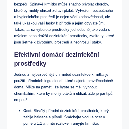
bezpečí. Špinavé krmítko může snadno přivolat choroby,
které by mohly ohrozit zdraví ptáků. Vytvoření bezpečného
a hygienického prostředí je nejen věcí zodpovědnosti, ale
také ukázkou vaší lásky k přírodě a jejím obyvatelům.
Takže, ať už vyberete prostředky jednoduché jako voda s
mýdlem nebo dražší dezinfekční prostředky, zvolte ty, které
jsou šetrné k životnímu prostředí a neohrožují ptáky.
Efektivní domácí dezinfekční
prostředky
Jednou z nejbezpečnějších metod dezinfekce krmítka je
použití přírodních ingrediencí, které najdete pravděpodobně
doma. Mějte na paměti, že byste se měli vyhnout
chemikáliím, které by mohly ptákům ublížit. Zde je pár tipů,
co použít:
Ocet
: Skvělý přírodní dezinfekční prostředek, který
zabije bakterie a plísně. Smíchejte vodu a ocet v
poměru 1:1 a tímto roztokem umyjte krmítko.