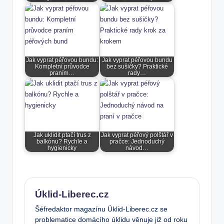
Jak vyprat péřovou bundu:
Jak vyprat péřovou bundu
Kompletní průvodce
bez sušičky? Praktické
praním…
rady…
Jak uklidit ptačí trus z
Jak vyprat péřový polštář v
balkónu? Rychle a
pračce: Jednoduchý
hygienicky
návod…
Úklid-Liberec.cz
Šéfredaktor magazínu Úklid-Liberec.cz se
problematice domácího úklidu věnuje již od roku