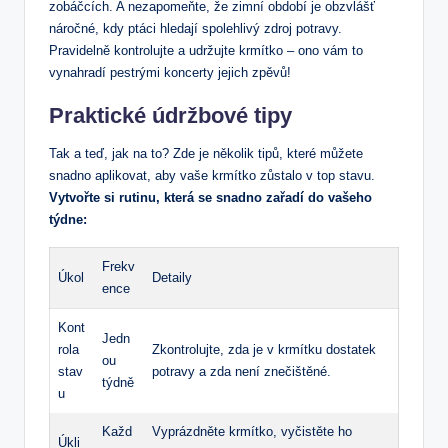
zobáčcích. A nezapomeňte, že zimní období je obzvlášť
náročné, kdy ptáci hledají spolehlivý zdroj potravy.
Pravidelně kontrolujte a udržujte krmítko – ono vám to
vynahradí pestrými koncerty jejich zpěvů!
Praktické údržbové tipy
Tak a teď, jak na to? Zde je několik tipů, které můžete
snadno aplikovat, aby vaše krmítko zůstalo v top stavu.
Vytvořte si rutinu, která se snadno zařadí do vašeho
týdne:
Frekv
Úkol
Detaily
ence
Kont
Jedn
rola
Zkontrolujte, zda je v krmítku dostatek
ou
stav
potravy a zda není znečištěné.
týdně
u
Každ
Vyprázdněte krmítko, vyčistěte ho
Úkli