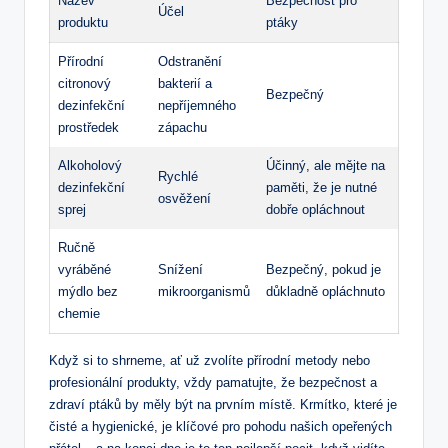
Název
Bezpečnost pro
Účel
produktu
ptáky
Přírodní
Odstranění
citronový
bakterií a
Bezpečný
dezinfekční
nepříjemného
prostředek
zápachu
Alkoholový
Účinný, ale mějte na
Rychlé
dezinfekční
paměti, že je nutné
osvěžení
sprej
dobře opláchnout
Ručně
vyráběné
Snížení
Bezpečný, pokud je
mýdlo bez
mikroorganismů
důkladně opláchnuto
chemie
Když si to shrneme, ať už zvolíte přírodní metody nebo
profesionální produkty, vždy pamatujte, že bezpečnost a
zdraví ptáků by měly být na prvním místě. Krmítko, které je
čisté a hygienické, je klíčové pro pohodu našich opeřených