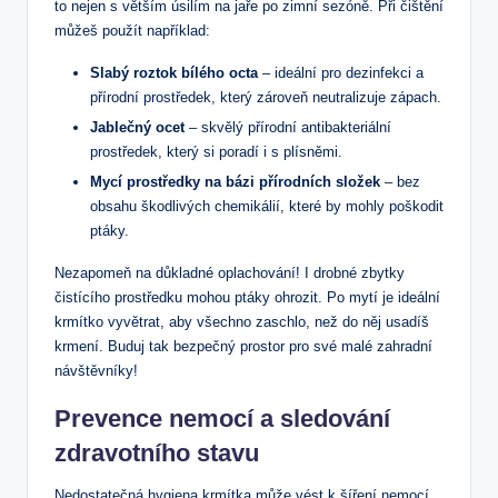
to nejen s větším úsilím na jaře po zimní sezóně. Při čištění
můžeš použít například:
Slabý roztok bílého octa
– ideální pro dezinfekci a
přírodní prostředek, který zároveň neutralizuje zápach.
Jablečný ocet
– skvělý přírodní antibakteriální
prostředek, který si poradí i s plísněmi.
Mycí prostředky na bázi přírodních složek
– bez
obsahu škodlivých chemikálií, které by mohly poškodit
ptáky.
Nezapomeň na důkladné oplachování! I drobné zbytky
čistícího prostředku mohou ptáky ohrozit. Po mytí je ideální
krmítko vyvětrat, aby všechno zaschlo, než do něj usadíš
krmení. Buduj tak bezpečný prostor pro své malé zahradní
návštěvníky!
Prevence nemocí a sledování
zdravotního stavu
Nedostatečná hygiena krmítka může vést k šíření nemocí,