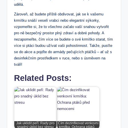
udělá.
Zároveň, až budete příště obdivovat, jak se k vašemu
krmítku snáší veselí vrabci nebo elegantní sýkorky,
vzpomeňte si, že to všechno začalo vaší snahou vytvořit
pro ně bezpečný prostor plný zdraví a dobré pohody. A
nezapomeňte, čím více se budete o své krmítko starat, tím
více si ptáci budou užívat vaši pohostinnost. Takže, pusťte
se do akce a pojďte do armády pečujících ptáčků – ať už s
desinfekčním prostředkem v ruce, nebo s úsměvem na
tváři!
Related Posts:
Jak uklidit peří: Rady pro
Čím dezinfikovat venkovní
snadný úklid bez stresu
krmítka: Ochrana ptáků…