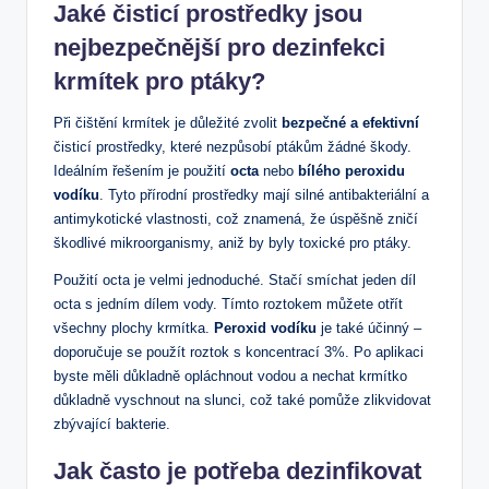
Jaké čisticí prostředky jsou
nejbezpečnější pro dezinfekci
krmítek pro ptáky?
Při čištění krmítek je důležité zvolit
bezpečné a efektivní
čisticí prostředky, které nezpůsobí ptákům žádné škody.
Ideálním řešením je použití
octa
nebo
bílého peroxidu
vodíku
. Tyto přírodní prostředky mají silné antibakteriální a
antimykotické vlastnosti, což znamená, že úspěšně zničí
škodlivé mikroorganismy, aniž by byly toxické pro ptáky.
Použití octa je velmi jednoduché. Stačí smíchat jeden díl
octa s jedním dílem vody. Tímto roztokem můžete otřít
všechny plochy krmítka.
Peroxid vodíku
je také účinný –
doporučuje se použít roztok s koncentrací 3%. Po aplikaci
byste měli důkladně opláchnout vodou a nechat krmítko
důkladně vyschnout na slunci, což také pomůže zlikvidovat
zbývající bakterie.
Jak často je potřeba dezinfikovat