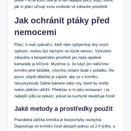
přátel – a na konci dne je to ten nejlepší pocit, když vidíte,
jak si ptáci užívají svou svobodu ve zdravém prostředí.
Jak ochránit ptáky před
nemocemi
Ptáci, ti malí zpěváčci, kteří nám zpříjemňují dny svým
zpěvem, mohou být náchylní na různé nemoci. Vytvoření
zdravého a bezpečného prostředí pro naše opeřené
kamarády je klíčové. Myslíme si, že když jim nabízíme
krmítko plné lahůdek, všechno ostatní bude v pořádku. Ale
pozor, stejně důležité je zajistit, aby se v krmítku
nevyskytovaly žádné bakterie nebo viry, které by mohly
našim ptákům ublížit. Představ si to jako restauraci: i ta
nejlepší jídla se pokazí, pokud se kuchyně neudržuje čistá!
Jaké metody a prostředky použít
Pravidelná údržba krmítka je bezpochyby nezbytná.
Doporučuje se krmítko čistit alespoň jednou za 2-4 týdny, a