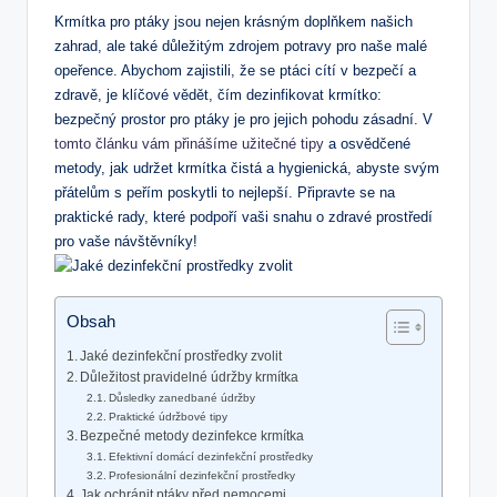
Krmítka pro ptáky jsou nejen krásným doplňkem našich
zahrad, ale také důležitým zdrojem potravy pro naše malé
opeřence. Abychom zajistili, že se ptáci cítí v bezpečí a
zdravě, je klíčové vědět, čím dezinfikovat krmítko:
bezpečný prostor pro ptáky je pro jejich pohodu zásadní. V
tomto článku vám přinášíme užitečné tipy
a osvědčené
metody, jak udržet krmítka čistá a hygienická, abyste svým
přátelům s peřím poskytli to nejlepší. Připravte se na
praktické rady, které podpoří vaši snahu o zdravé prostředí
pro vaše návštěvníky!
Obsah
Jaké dezinfekční prostředky zvolit
Důležitost pravidelné údržby krmítka
Důsledky zanedbané údržby
Praktické údržbové tipy
Bezpečné metody dezinfekce krmítka
Efektivní domácí dezinfekční prostředky
Profesionální dezinfekční prostředky
Jak ochránit ptáky před nemocemi