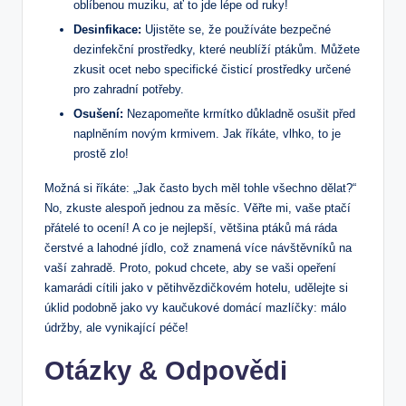
oblíbenou muziku, ať to jde lépe od ruky!
Desinfikace:
Ujistěte se, že používáte bezpečné
dezinfekční prostředky, které neublíží ptákům. Můžete
zkusit ocet nebo specifické čisticí prostředky určené
pro zahradní potřeby.
Osušení:
Nezapomeňte krmítko důkladně osušit před
naplněním novým krmivem. Jak říkáte, vlhko, to je
prostě zlo!
Možná si říkáte: „Jak často bych měl tohle všechno dělat?“
No, zkuste alespoň jednou za měsíc. Věřte mi, vaše ptačí
přátelé to ocení! A co je nejlepší, většina ptáků má ráda
čerstvé a lahodné jídlo, což znamená více návštěvníků na
vaší zahradě. Proto, pokud chcete, aby se vaši opeření
kamarádi cítili jako v pětihvězdičkovém hotelu, udělejte si
úklid podobně jako vy kaučukové domácí mazlíčky: málo
údržby, ale vynikající péče!
Otázky & Odpovědi