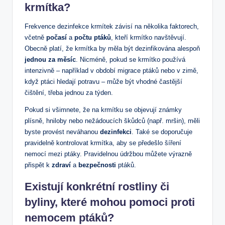
krmítka?
Frekvence dezinfekce krmítek závisí na několika faktorech,
včetně
počasí
a
počtu ptáků
, kteří krmítko navštěvují.
Obecně platí, že krmítka by měla být dezinfikována alespoň
jednou za měsíc
. Nicméně, pokud se krmítko používá
intenzivně – například v období migrace ptáků nebo v zimě,
když ptáci hledají potravu – může být vhodné častější
čištění, třeba jednou za týden.
Pokud si všimnete, že na krmítku se objevují známky
plísně, hniloby nebo nežádoucích škůdců (např. mršin), měli
byste provést neváhanou
dezinfekci
. Také se doporučuje
pravidelně kontrolovat krmítka, aby se předešlo šíření
nemocí mezi ptáky. Pravidelnou údržbou můžete výrazně
přispět k
zdraví
a
bezpečnosti
ptáků.
Existují konkrétní rostliny či
byliny, které mohou pomoci proti
nemocem ptáků?