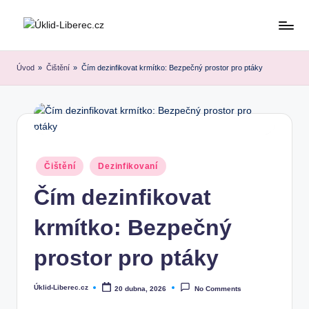
Skip
to
content
Úvod
»
Čištění
»
Čím dezinfikovat krmítko: Bezpečný prostor pro ptáky
Posted
Čištění
Dezinfikovaní
in
Čím dezinfikovat
krmítko: Bezpečný
prostor pro ptáky
Úklid-Liberec.cz
20 dubna, 2026
No Comments
Posted
by