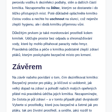
peroxidu vodíku k dezinfekci podlahy, stěn a dalších částí
krmítka. Nezapomeňte na
štětec
, kterým se dostanete i do
těžko přístupných míst. Poté důkladně opláchněte krmítko
čistou vodou a nechte ho
uschnout
na slunci, což nejenže
zlepší hygienu, ale i dodá krmítku příjemnou vůni.
Důležitým prvkem je také monitorování prostředí kolem
krmítek. Udržujte prostor bez odpadu a shromažďování
vody, které by mohlo přitahovat parazity nebo hmyz.
Pravidelná údržba a péče o krmítka podstatně zlepší zdraví
ptáků, kterým poskytujete bezpečné místo pro krmení.
Závěrem
Na závěr našeho povídání o tom, čím dezinfikovat krmítko:
Bezpečný prostor pro ptáky, je klíčové si uvědomit, jak
velký dopad na zdraví a pohodlí našich malých opeřených
přátel má pravidelná údržba jejich krmítka. Nezapomínejte,
že čistota je půl zdraví – a v tomto případě platí dvojnásob!
Vyberte si prostředky, které jsou bezpečné a šetrné jak pro
ptáky, tak pro životní prostředí, a uvidíte, jaký rozdíl to