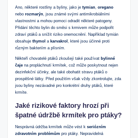
Ano, některé rostliny a byliny, jako je
tymian
,
oregano
nebo
rozmarýn
, jsou známé svými antimikrobiálními
vlastnostmi a mohou pomoci odradit některé patogeny.
Přidání těchto bylin do směsi s krmivem může podpořit
zdraví ptáků a snížit riziko onemocnění. Například tymián
obsahuje
thymol
a
karvakrol
, které jsou účinné proti
různým bakteriím a plísním.
Někteří chovatelé ptáků zkoušejí také používat
bylinné
čaje
na propláchnutí krmítek, což může poskytnout nejen
dezinfekční účinky, ale také obohatit stravu ptáků o
prospěšné látky. Před použitím však vždy zkontrolujte, zda
jsou byliny nezávadné pro konkrétní druhy ptáků, které
krmíte.
Jaké rizikové faktory hrozí při
špatné údržbě krmítek pro ptáky?
Nesprávná údržba krmítek může vést k
seriózním
zdravotním problémům
pro ptáky. Nepravidelná