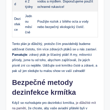
é 2
vodou a mýdlem. Doporučujeme použít
d
týdny
ochranné rukavice!
Jedn
Dezi
ou
Použijte roztok z bílého octa a vody
nfek
měsí
nebo bezpečný ekologický čistič.
ce
čně
Tento plán je důležitý, protože čím pravidelněji budeme
udržovat čistotu, tím více zdravých ptáků se u nás zastaví.
Pamatujte
: zdravý pták je šťastný pták! A my, milovníci
přírody, jsme tu od toho, abychom zajišťovali, že jejich
písně zní co nejdéle. Udržujte své krmítko čisté a zdravé, a
pak už jen sledujte tu malou show ve vaší zahradě!
Bezpečné metody
dezinfekce krmítka
Když se rozhodujete pro dezinfekci krmítka,
je důležité mít
na paměti
, že chcete, aby vaše aviadní přátelé byli v