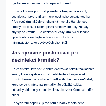
dýcháním
a v extrémních případech i smrt.
Proto je klíčové používat
přírodní a bezpečné
metody
dezinfekce, jako je již zmíněný ocet nebo peroxid vodíku.
Před použitím jakýchkoli chemikálií se ujistěte, že jsou
určeny pro použití kolem ptáků a nedovolte, aby zůstaly
zbytky na krmítku. Po dezinfekci vždy krmítko důkladně
opláchněte a nechejte schnout na vzduchu, což
minimalizuje riziko zbytkových chemikálií.
Jak správně postupovat při
dezinfekci krmítek?
Při dezinfekci krmítek je dobré dodržovat několik základních
kroků, které zajistí maximální efektivitu a bezpečnost.
Prvním krokem je odstranění veškerého krmiva a
nečistot
,
které se ve krmítku nahromadily. Je důležité udělat
důkladný úklid, aby se minimalizovalo riziko růstu bakterií a
plísní.
Po vyčištění doporučujeme použít
nálev
z octa nebo