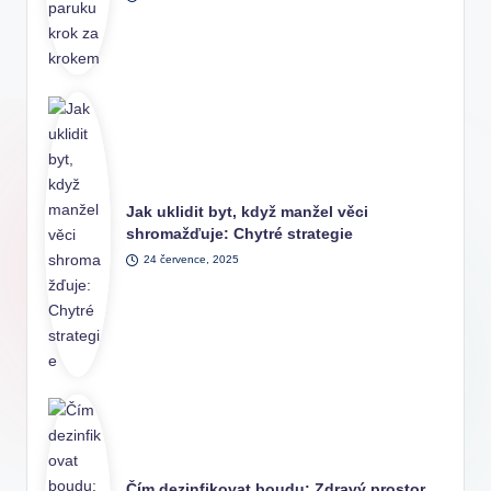
Jak uklidit byt, když manžel věci
shromažďuje: Chytré strategie
24 července, 2025
Čím dezinfikovat boudu: Zdravý prostor