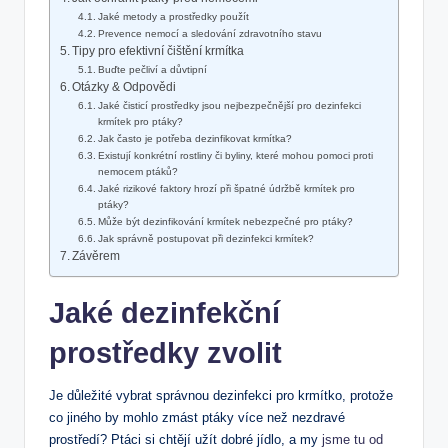
Jaké metody a prostředky použít
Prevence nemocí a sledování zdravotního stavu
Tipy pro efektivní čištění krmítka
Buďte pečliví a důvtipní
Otázky & Odpovědi
Jaké čisticí prostředky jsou nejbezpečnější pro dezinfekci
krmítek pro ptáky?
Jak často je potřeba dezinfikovat krmítka?
Existují konkrétní rostliny či byliny, které mohou pomoci proti
nemocem ptáků?
Jaké rizikové faktory hrozí při špatné údržbě krmítek pro
ptáky?
Může být dezinfikování krmítek nebezpečné pro ptáky?
Jak správně postupovat při dezinfekci krmítek?
Závěrem
Jaké dezinfekční
prostředky zvolit
Je důležité vybrat správnou dezinfekci pro krmítko, protože
co jiného by mohlo zmást ptáky více než nezdravé
prostředí? Ptáci si chtějí užít dobré jídlo, a my
jsme tu od