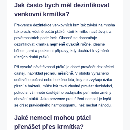
Jak často bych měl dezinfikovat
venkovní krmítka?
Frekvence dezinfekce venkovních krmítek závisí na mnoha
faktorech, včetně počtu ptáků, kteří krmítko navštěvují, a
povětrnostních podmínek. Obecně se doporučuje
dezinfikovat krmítka
nejméně dvakrát ročně
, ideálně
během jarní a podzimní přípravy, kdy dochází k výměně
různých druhů ptáků.
Při vysoké návštěvnosti ptáků je dobré provádět dezinfekci
častěji, například
jednou měsíčně
. V období výrazného
deštivého počasí nebo horkého léta, kdy se zvyšuje riziko
plísní a bakterií, může být také vhodné provést dezinfekci,
pokud si všimnete častějšího padajícího peří nebo změny
chování ptáků. Jako prevence proti šíření nemocí je lepší
se držet pravidelného harmonogramu, než nechat náhodu.
Jaké nemoci mohou ptáci
přenášet přes krmítka?