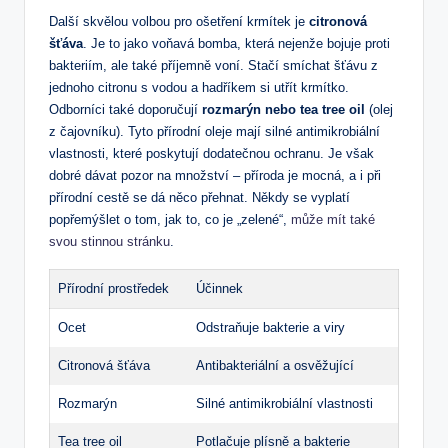
Další skvělou volbou pro ošetření krmítek je
citronová
šťáva
. Je to jako voňavá bomba, která nejenže bojuje proti
bakteriím, ale také příjemně voní. Stačí smíchat šťávu z
jednoho citronu s vodou a hadříkem si utřít krmítko.
Odborníci také doporučují
rozmarýn nebo tea tree oil
(olej
z čajovníku). Tyto přírodní oleje mají silné antimikrobiální
vlastnosti, které poskytují dodatečnou ochranu. Je však
dobré dávat pozor na množství – příroda je mocná, a i při
přírodní cestě se dá něco přehnat. Někdy se vyplatí
popřemýšlet o tom, jak to, co je „zelené“,
může mít také
svou stinnou stránku
.
Přírodní prostředek
Účinnek
Ocet
Odstraňuje bakterie a viry
Citronová šťáva
Antibakteriální a osvěžující
Rozmarýn
Silné antimikrobiální vlastnosti
Tea tree oil
Potlačuje plísně a bakterie