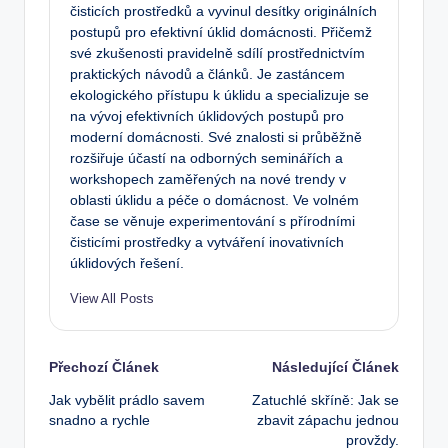
čisticích prostředků a vyvinul desítky originálních
postupů pro efektivní úklid domácnosti. Přičemž
své zkušenosti pravidelně sdílí prostřednictvím
praktických návodů a článků. Je zastáncem
ekologického přístupu k úklidu a specializuje se
na vývoj efektivních úklidových postupů pro
moderní domácnosti. Své znalosti si průběžně
rozšiřuje účastí na odborných seminářích a
workshopech zaměřených na nové trendy v
oblasti úklidu a péče o domácnost. Ve volném
čase se věnuje experimentování s přírodními
čisticími prostředky a vytváření inovativních
úklidových řešení.
View All Posts
Post
Přechozí Článek
Následující Článek
Jak vybělit prádlo savem
Zatuchlé skříně: Jak se
navigation
snadno a rychle
zbavit zápachu jednou
provždy.