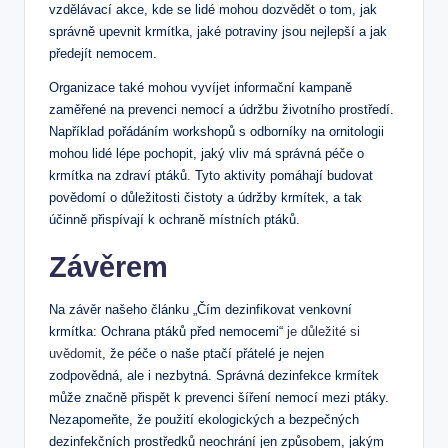
vzdělávací akce, kde se lidé mohou dozvědět o tom, jak
správně upevnit krmítka, jaké potraviny jsou nejlepší a jak
předejít nemocem.
Organizace také mohou vyvíjet informační kampaně
zaměřené na prevenci nemocí a údržbu životního prostředí.
Například pořádáním workshopů s odborníky na ornitologii
mohou lidé lépe pochopit, jaký vliv má správná péče o
krmítka na zdraví ptáků. Tyto aktivity pomáhají budovat
povědomí o důležitosti čistoty a údržby krmítek, a tak
účinně přispívají k ochraně místních ptáků.
Závěrem
Na závěr našeho článku „Čím dezinfikovat venkovní
krmítka: Ochrana ptáků před nemocemi“
je důležité si
uvědomit
, že péče o naše ptačí přátelé je nejen
zodpovědná, ale i nezbytná. Správná dezinfekce krmítek
může značně přispět k prevenci šíření nemocí mezi ptáky.
Nezapomeňte, že použití ekologických a bezpečných
dezinfekčních prostředků neochrání jen způsobem, jakým