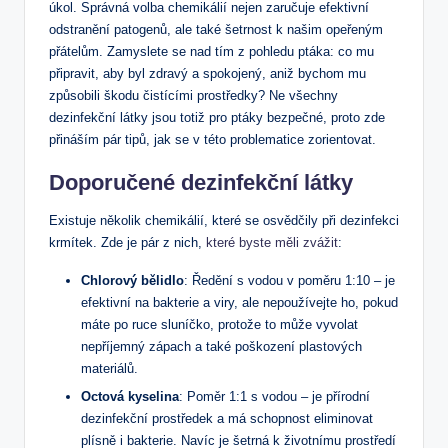
úkol. Správná volba chemikálií nejen zaručuje efektivní
odstranění patogenů, ale také šetrnost k našim opeřeným
přátelům. Zamyslete se nad tím z pohledu ptáka: co mu
připravit, aby byl zdravý a spokojený, aniž bychom mu
způsobili škodu čistícími prostředky? Ne všechny
dezinfekční látky jsou totiž pro ptáky bezpečné, proto zde
přináším pár tipů, jak se v této problematice zorientovat.
Doporučené dezinfekční látky
Existuje několik chemikálií, které se osvědčily při dezinfekci
krmítek. Zde je pár z nich,
které byste měli zvážit
:
Chlorový bělidlo
: Ředění s vodou v poměru 1:10 – je
efektivní na bakterie a viry, ale nepoužívejte ho, pokud
máte po ruce sluníčko, protože to může vyvolat
nepříjemný zápach a také poškození plastových
materiálů.
Octová kyselina
: Poměr 1:1 s vodou – je přírodní
dezinfekční prostředek a má schopnost eliminovat
plísně i bakterie. Navíc je šetrná k životnímu prostředí