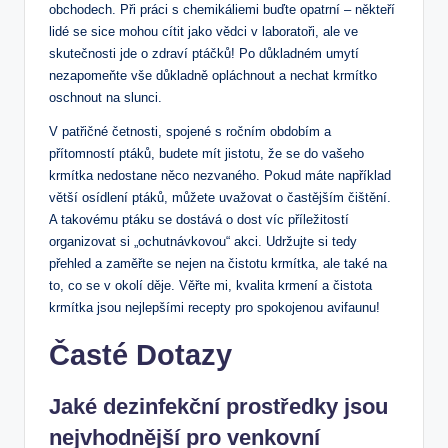
obchodech. Při práci s chemikáliemi buďte opatrní – někteří
lidé se sice mohou cítit jako vědci v laboratoři, ale ve
skutečnosti jde o zdraví ptáčků! Po důkladném umytí
nezapomeňte vše důkladně opláchnout a nechat krmítko
oschnout na slunci.
V patřičné četnosti, spojené s ročním obdobím a
přítomností ptáků, budete mít jistotu, že se do vašeho
krmítka nedostane něco nezvaného. Pokud máte například
větší osídlení ptáků, můžete uvažovat o častějším čištění.
A takovému ptáku se dostává o dost víc příležitostí
organizovat si „ochutnávkovou“ akci. Udržujte si tedy
přehled a zaměřte se nejen na čistotu krmítka, ale také na
to, co se v okolí děje. Věřte mi, kvalita krmení a čistota
krmítka jsou nejlepšími recepty pro spokojenou avifaunu!
Časté Dotazy
Jaké dezinfekční prostředky jsou
nejvhodnější pro venkovní