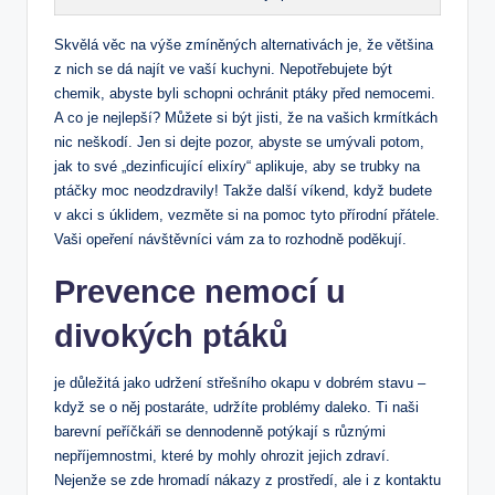
Skvělá věc na výše zmíněných alternativách je, že většina
z nich se dá najít ve vaší kuchyni. Nepotřebujete být
chemik, abyste byli schopni ochránit ptáky před nemocemi.
A co je nejlepší? Můžete si být jisti, že na vašich krmítkách
nic neškodí. Jen si dejte pozor, abyste se umývali potom,
jak to své „dezinficující elixíry“ aplikuje, aby se trubky na
ptáčky moc neodzdravily! Takže další víkend, když budete
v akci s úklidem, vezměte si na pomoc tyto přírodní přátele.
Vaši opeření návštěvníci vám za to rozhodně poděkují.
Prevence nemocí u
divokých ptáků
je důležitá jako udržení střešního okapu v dobrém stavu –
když se o něj postaráte, udržíte problémy daleko. Ti naši
barevní peříčkáři se dennodenně potýkají s různými
nepříjemnostmi, které by mohly ohrozit jejich zdraví.
Nejenže se zde hromadí nákazy z prostředí, ale i z kontaktu