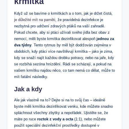
krmítka
Když už se bavíme o krmítkách a o tom, jak je držet čistá,
je důležité mít na paměti
, že pravidelná dezinfekce je
nezbytná pro udržení zdravých ptáků na vaší zahradě.
Pokud chcete, aby si ptáci užívali svého jídla bez obav z
nemocí, měli byste krmítka dezinfikovat alespoň
jednou za
dva týdny
. Tento rytmus by měl být dodržován zejména v
obdobích, kdy ptáci více navštěvují krmítka – jako je zima,
kdy se snaží najít každou drobku potravy, nebo na jaře, kdy
se rozbíhá sezóna hnízdění. Rádi se scházejí, a pokud na
vašem krmítku najdou něco, co tam nemá co dělat, může to
mít fatální následky.
Jak a kdy
Ale jak vlastně na to? Dejte si na to svůj čas – ideálně
byste měli krmítka dezinfikovat venku, kde můžete snadno
spláchnout všechny zbytky a nepořádek. Ujistěte se, že
máte po ruce
roztok z vody a octa
(1:1), nebo můžete
použít speciální dezinfekční prostředky dostupné v