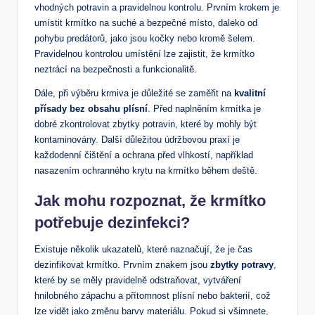
vhodných potravin a pravidelnou kontrolu. Prvním krokem je
umístit krmítko na suché a bezpečné místo, daleko od
pohybu predátorů, jako jsou kočky nebo kromě šelem.
Pravidelnou kontrolou umístění lze zajistit, že krmítko
neztrácí na bezpečnosti a funkcionalitě.
Dále, při výběru krmiva je důležité se zaměřit na
kvalitní
přísady bez obsahu plísní
. Před naplněním krmítka je
dobré zkontrolovat zbytky potravin, které by mohly být
kontaminovány. Další důležitou údržbovou praxí je
každodenní čištění a ochrana před vlhkostí, například
nasazením ochranného krytu na krmítko během deště.
Jak mohu rozpoznat, že krmítko
potřebuje dezinfekci?
Existuje několik ukazatelů, které naznačují, že je čas
dezinfikovat krmítko. Prvním znakem jsou
zbytky potravy
,
které by se měly pravidelně odstraňovat, vytváření
hnilobného zápachu a přítomnost plísní nebo bakterií, což
lze vidět jako změnu barvy materiálu. Pokud si všimnete,