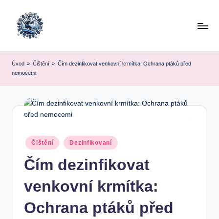
Skip
to
content
Úvod
»
Čištění
»
Čím dezinfikovat venkovní krmítka: Ochrana ptáků před
nemocemi
Posted
Čištění
Dezinfikovaní
in
Čím dezinfikovat
venkovní krmítka:
Ochrana ptáků před