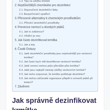
Tipy na údržbu krmítek
Nejdůležitější chemikálie pro dezinfekci
Doporučené dezinfekční látky
Bezpečnostní opatření
Přirozené alternativy k chemickým prostředkům
Přírodní dezinfekční prostředky
Prevence nemocí u divokých ptáků
Jak to zvládnout?
Vědění je moc
Jak často dezinfikovat krmítka
Jak a kdy
Časté Dotazy
Jaké dezinfekční prostředky jsou nejvhodnější pro venkovní
krmítka?
Jak často bych měl dezinfikovat venkovní krmítka?
Jaké nemoci mohou ptáci přenášet přes krmítka?
Jaké jsou nejlepší metody údržby venkovních krmítek?
Jak mohu rozpoznat, že krmítko potřebuje dezinfekci?
Jak mohou občanské organizace přispět k ochraně ptáků při
krmení?
Závěrem
Jak správně dezinfikovat