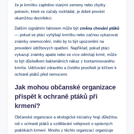
že je krmítko zaplněno starými semeny nebo zbytky
potravin, které se začaly rozkládat, je dobré provést
okamžitou dezinfekci.
Dalším signálním faktorem může být
změna chování ptáků
— pokud se ptáci vyhýbají krmítku nebo začnou vykazovat
známky onemocnění, mělo by to být upozornění na
provedení údržbových opatření. Například, pokud ptáci
vykazují známky apatie nebo se více odmítají krmit, může
to být důsledkem bakteriálních nákaz z kontaminovaného
krmíta. Udržování zdravého a čistého prostředí je klíčem k
ochraně ptáků před nemocemi.
Jak mohou občanské organizace
přispět k ochraně ptáků při
krmení?
Občanské organizace a ekologické iniciativy hrají důležitou
roli v ochraně ptáků a vzdělávání veřejnosti o správných
praktikách krmení. Mnoho z těchto organizací organizuje