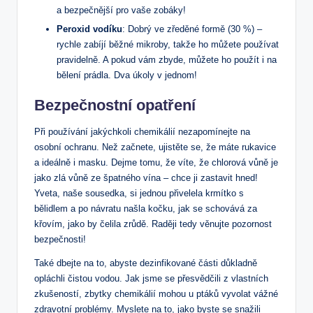
a bezpečnější pro vaše zobáky!
Peroxid vodíku
: Dobrý ve zředěné formě (30 %) –
rychle zabíjí běžné mikroby, takže ho můžete používat
pravidelně. A pokud vám zbyde, můžete ho použít i na
bělení prádla. Dva úkoly v jednom!
Bezpečnostní opatření
Při používání jakýchkoli chemikálií nezapomínejte na
osobní ochranu. Než začnete, ujistěte se, že máte rukavice
a ideálně i masku. Dejme tomu, že víte, že chlorová vůně je
jako zlá vůně ze špatného vína – chce ji zastavit hned!
Yveta, naše sousedka, si jednou přivelela krmítko s
bělidlem a po návratu našla kočku, jak se schovává za
křovím, jako by čelila zrůdě. Raději tedy věnujte pozornost
bezpečnosti!
Také dbejte na to, abyste dezinfikované části důkladně
opláchli čistou vodou. Jak jsme se přesvědčili z vlastních
zkušeností, zbytky chemikálií mohou u ptáků vyvolat vážné
zdravotní problémy. Myslete na to, jako byste se snažili