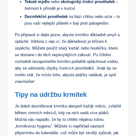
Tekuté mýdlo
nebo
ekologický čisticí prostředek
–
šetrnost k přírodě je v kurzu!
Dezinfekční prostředek
na bázi chlóru nebo octa – to
jsou vaši nejlepší přátelé v boji proti patogenům.
Po přípravě si dejte pozor, abyste krmítko důkladně umyli a
opláchli. Většina z nás ví, že důkladnost je klíčem k
úspěchu. Můžete použít starý kartáč nebo houbičku, která
se dostane i do těch nejskrytějších zákoutí. Po čištění
rozhodně nezapomeňte krmítko pořádně opláchnout vodou,
aby se odstranily zbytky čisticích prostředků. Jinak by se
mohlo stát, že místo toho, abyste ptáčky nalákali, je spíš
znechutíte!
Tipy na údržbu krmítek
Je dobré dezinfikovat krmítka alespoň každý měsíc, zvláště
během zimních měsíců, kdy na nich sedá více ptáků.
Možná vás napadlo, že by to chtělo nějakou rutinu,
„krmítkovou hygienu“. Můžete si například nastavit
připomínku do kalendáře, což může být skvělý způsob, jak