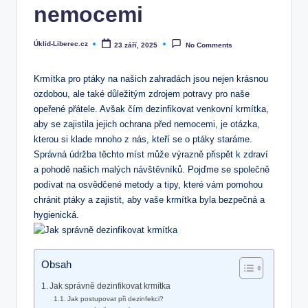
nemocemi
Úklid-Liberec.cz
23 září, 2025
No Comments
Posted
by
Krmítka pro ptáky na našich zahradách jsou nejen krásnou
ozdobou, ale také důležitým zdrojem potravy pro naše
opeřené přátele. Avšak čím dezinfikovat venkovní krmítka,
aby se zajistila jejich ochrana před nemocemi, je otázka,
kterou si klade mnoho z nás, kteří se o ptáky staráme.
Správná údržba těchto míst může výrazně přispět k zdraví
a pohodě našich malých návštěvníků. Pojďme se společně
podívat na osvědčené metody a tipy, které vám pomohou
chránit ptáky a zajistit, aby vaše krmítka byla bezpečná a
hygienická.
Obsah
Jak správně dezinfikovat krmítka
Jak postupovat při dezinfekci?