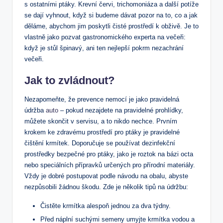
s ostatními ptáky. Krevní červi, trichomoniáza a další potíže
se dají vyhnout, když si budeme dávat pozor na to, co a jak
děláme, abychom jim poskytli čisté prostředí k obživě. Je to
vlastně jako pozvat gastronomického experta na večeři:
když je stůl špinavý, ani ten nejlepší pokrm nezachrání
večeři.
Jak to zvládnout?
Nezapomeňte, že prevence nemocí je jako pravidelná
údržba
auto
– pokud nezajdete na pravidelné prohlídky,
můžete skončit v servisu, a to nikdo nechce. Prvním
krokem ke zdravému prostředí pro ptáky je pravidelné
čištění krmítek. Doporučuje se používat dezinfekční
prostředky bezpečné pro ptáky, jako je roztok na bázi octa
nebo speciálních přípravků určených pro přírodní materiály.
Vždy je dobré postupovat podle návodu na obalu, abyste
nezpůsobili žádnou škodu. Zde je několik tipů na údržbu:
Čistěte krmítka alespoň jednou za dva týdny.
Před náplní suchými semeny umyjte krmítka vodou a