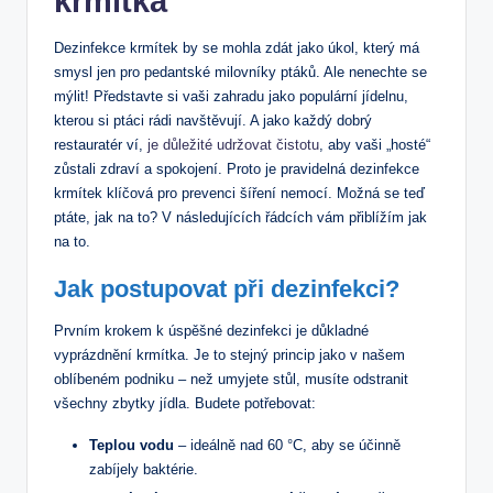
krmítka
Dezinfekce krmítek by se mohla zdát jako úkol, který má
smysl jen pro pedantské milovníky ptáků. Ale nenechte se
mýlit! Představte si vaši zahradu jako populární jídelnu,
kterou si ptáci rádi navštěvují. A jako každý dobrý
restauratér ví,
je důležité udržovat čistotu
, aby vaši „hosté“
zůstali zdraví a spokojení. Proto je pravidelná dezinfekce
krmítek klíčová pro prevenci šíření nemocí. Možná se teď
ptáte, jak na to? V následujících řádcích vám přiblížím jak
na to.
Jak postupovat při dezinfekci?
Prvním krokem k úspěšné dezinfekci je důkladné
vyprázdnění krmítka. Je to stejný princip jako v našem
oblíbeném podniku – než umyjete stůl, musíte odstranit
všechny zbytky jídla. Budete potřebovat:
Teplou vodu
– ideálně nad 60 °C, aby se účinně
zabíjely baktérie.