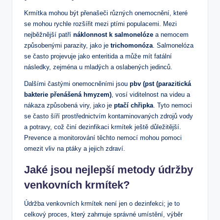
Krmítka mohou být přenašeči různých onemocnění, které
se mohou rychle rozšířit mezi ptími populacemi. Mezi
nejběžnější patří
náklonnost k salmonelóze
a nemocem
způsobenými parazity, jako je
trichomonóza
. Salmonelóza
se často projevuje jako enteritida a může mít fatální
následky, zejména u mladých a oslabených jedinců.
Dalšími častými onemocněními jsou
pbv (pst (parazitická
bakterie přenášená hmyzem)
, vosí viditelnost na videu a
nákaza způsobená viry, jako je
ptačí chřipka
. Tyto nemoci
se často šíří prostřednictvím kontaminovaných zdrojů vody
a potravy, což činí dezinfikaci krmítek ještě důležitější.
Prevence a monitorování těchto nemocí mohou pomoci
omezit vliv na ptáky a jejich zdraví.
Jaké jsou nejlepší metody údržby
venkovních krmítek?
Údržba venkovních krmítek není jen o dezinfekci; je to
celkový proces, který zahrnuje správné umístění, výběr