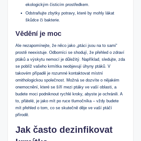
ekologickým čisticím prostředkem.
Odstraňujte zbytky potravy, které by mohly lákat
škůdce či bakterie.
Vědění je moc
Ale nezapomínejte, že něco jako „ptáci jsou na to sami“
prostě neexistuje. Odborníci se shodují, že přehled o zdraví
ptáků a výskytu nemocí je důležitý. Například, sledujte, zda
se poblíž vašeho krmítka neobjevují úhyny ptáků. V
takovém případě je rozumné kontaktovat místní
ornithologickou společnost. Možná se dozvíte o nějakém
onemocnění, které se šíří mezi ptáky ve vaší oblasti, a
budete moci podniknout rychlé kroky, abyste je ochránili. A
to, přátelé, je jako mít po ruce tlumočníka – vždy budete
mít přehled o tom, co se skutečně děje ve vaší ptáčí
přírodě.
Jak často dezinfikovat