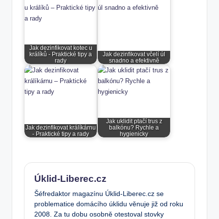
Jak dezinfikovat kotec u
králíků - Praktické tipy a
Jak dezinfikovat včelí úl
rady
snadno a efektivně
Jak uklidit ptačí trus z
Jak dezinfikovat králíkárnu
balkónu? Rychle a
- Praktické tipy a rady
hygienicky
Úklid-Liberec.cz
Šéfredaktor magazínu Úklid-Liberec.cz se
problematice domácího úklidu věnuje již od roku
2008. Za tu dobu osobně otestoval stovky