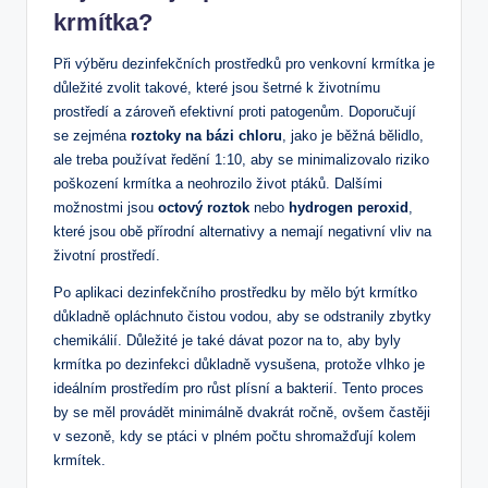
krmítka?
Při výběru dezinfekčních prostředků pro venkovní krmítka je
důležité zvolit takové, které jsou šetrné k životnímu
prostředí a zároveň efektivní proti patogenům. Doporučují
se zejména
roztoky na bázi chloru
, jako je běžná bělidlo,
ale treba používat ředění 1:10, aby se minimalizovalo riziko
poškození krmítka a neohrozilo život ptáků. Dalšími
možnostmi jsou
octový roztok
nebo
hydrogen peroxid
,
které jsou obě přírodní alternativy a nemají negativní vliv na
životní prostředí.
Po aplikaci dezinfekčního prostředku by mělo být krmítko
důkladně opláchnuto čistou vodou, aby se odstranily zbytky
chemikálií. Důležité je také dávat pozor na to, aby byly
krmítka po dezinfekci důkladně vysušena, protože vlhko je
ideálním prostředím pro růst plísní a bakterií. Tento proces
by se měl provádět minimálně dvakrát ročně, ovšem častěji
v sezoně, kdy se ptáci v plném počtu shromažďují kolem
krmítek.