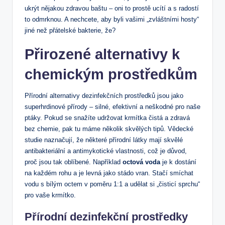
ukrýt nějakou zdravou baštu – oni to prostě ucítí a s radostí
to odmrknou. A nechcete, aby byli vašimi „zvláštními hosty“
jiné než přátelské bakterie, že?
Přirozené alternativy k
chemickým prostředkům
Přírodní alternativy dezinfekčních prostředků jsou jako
superhrdinové přírody – silné, efektivní a neškodné pro naše
ptáky. Pokud se snažíte udržovat krmítka čistá a zdravá
bez chemie, pak tu máme několik skvělých tipů. Vědecké
studie naznačují, že některé přírodní látky mají skvělé
antibakteriální a antimykotické vlastnosti, což je důvod,
proč jsou tak oblíbené. Například
octová voda
je k dostání
na každém rohu a je levná jako stádo vran. Stačí smíchat
vodu s bílým octem v poměru 1:1 a udělat si „čisticí sprchu“
pro vaše krmítko.
Přírodní dezinfekční prostředky