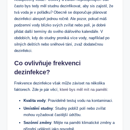
často bys tedy měl studnu dezinfikovat, aby sis zajistil, že
tvá voda je v pořádku? Obecně se doporučuje plánovat
dezinfekci alespoň jednou ročně. Ale pozor, pokud máš
podzemní vody blízko svých zvířat nebo polí, je dobré
přidat další termíny do svého diářového kalendáře. V
obdobích, kdy do studny proniká více vody, například po
silných deštích nebo sněhové tání, zvaž dodatečnou
dezinfekci.
Co ovlivňuje frekvenci
dezinfekce?
Frekvence dezinfekce však může záviset na několika
faktorech. Zde je pár věcí,
které bys měl mít na paměti
:
Kvalita vody
: Pravidelně testuj vodu na kontaminaci.
Umístění studny
: Studny poblíž polí nebo zvířat
mohou vyžadovat častější údržbu.
Sezónní změny
: Mějte na paměti klimatické změny a
přírodní události jako povodně.