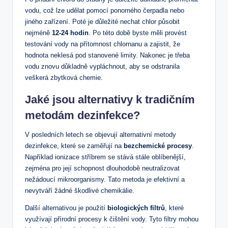
vodu, což lze udělat pomocí ponorného čerpadla nebo
jiného zařízení. Poté je důležité nechat chlor působit
nejméně
12-24 hodin
. Po této době byste měli provést
testování vody na přítomnost chlornanu a zajistit, že
hodnota neklesá pod stanovené limity. Nakonec je třeba
vodu znovu důkladně vypláchnout, aby se odstranila
veškerá zbytková chemie.
Jaké jsou alternativy k tradičním
metodám dezinfekce?
V posledních letech se objevují alternativní metody
dezinfekce, které se zaměřují na
bezchemické procesy
.
Například ionizace stříbrem se stává stále oblíbenější,
zejména pro její schopnost dlouhodobě neutralizovat
nežádoucí mikroorganismy. Tato metoda je efektivní a
nevytváří žádné škodlivé chemikálie.
Další alternativou je použití
biologických filtrů
, které
využívají přírodní procesy k čištění vody. Tyto filtry mohou