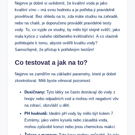
Nejprve je dobré si uvědomit, že kvalitní voda je jako
kvalitní víno – má svou hodnotu a je potřeba ji pravidelně
prověřovat. Bez ohledu na to, zda máte studnu na zahradě,
nebo na chatě, je doporučeno provádět pravidelné testy
vody. To, co vyjde ze studny, by mělo být stejně svěží, jako
mala kytice z vašeho oblíbeného květinářství. A co vlastně
potřebujete k tomu, abyste ověřili kvalitu vody?
Samozřejmě, že přístup k potřebným testům!
Co testovat a jak na to?
Nejprve se zaměřím na základní parametry, které je dobré
zkontrolovat. Měli byste věnovat pozornost:
Dusičnany:
Tyto látky se často dostávají do vody z
hnojiv nebo odpadních vod a mohou mít negativní vliv
na zdraví, obzvlášť u dětí.
PH hodnotě:
Ideální pH vody by mělo být kolem 7.
Extrémy, jako velmi kyselá nebo zásaditá voda,
mohou způsobit korozi nebo jinou chemickou reakci.
Železo a mangan:
Tyto kovy mohou způsobit, že jste