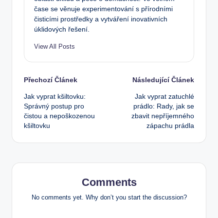
čase se věnuje experimentování s přírodními
čisticími prostředky a vytváření inovativních
úklidových řešení.
View All Posts
Post
Přechozí Článek
Následující Článek
Jak vyprat kšiltovku:
Jak vyprat zatuchlé
navigation
Správný postup pro
prádlo: Rady, jak se
čistou a nepoškozenou
zbavit nepříjemného
kšiltovku
zápachu prádla
Comments
No comments yet. Why don’t you start the discussion?