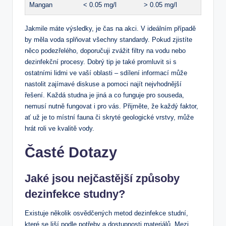
Mangan
< 0.05 mg/l
> 0.05 mg/l
Jakmile máte výsledky, je čas na akci. V ideálním případě
by měla voda splňovat všechny standardy. Pokud zjistíte
něco podezřelého, doporučuji zvážit filtry na vodu nebo
dezinfekční procesy. Dobrý tip je také promluvit si s
ostatními lidmi ve vaší oblasti – sdílení informací může
nastolit zajímavé diskuse a pomoci najít nejvhodnější
řešení. Každá studna je jiná a co funguje pro souseda,
nemusí nutně fungovat i pro vás. Přijměte, že každý faktor,
ať už je to místní fauna či skryté geologické vrstvy, může
hrát roli ve kvalitě vody.
Časté Dotazy
Jaké jsou nejčastější způsoby
dezinfekce studny?
Existuje několik osvědčených metod dezinfekce studní,
které se liší podle potřeby a dostupnosti materiálů. Mezi