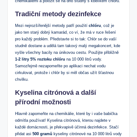
chemikáliemi a položit se na dno studny s kbelíkem chlóru.
Tradiční metody dezinfekce
Mezi nejrozšířenější metody patří použití
chlóru
, což je
jako ten starý dobrý kamarád, co ví, že má v ruce řešení
pro každý problém. Představte si to tak: Chlór se do vaší
studně dostane a udělá tam takový malý megakoncert, kde
vyšle všechny bacily na únikovou cestu. Použijte přibližně
1-2 litry 5% roztoku chlóru
na 10 000 litrů vody.
Samozřejmě nezapomeňte po aplikaci nechat vodu
cirkulovat, protože i chlór by si měl občas užít šťastnou
chvilku.
Kyselina citrónová a další
přírodní možnosti
Hlavně zapomeňte na chemikálie, které by i vaše babička
odmítla používat! Kyselina citrónová, kterou najdete v
každé domácnosti, je překvapivě účinná dezinfekce. Stačí
přidat asi
500 gramů
kyseliny citrónové na 10 000 litrů vody