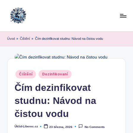
Skip
to
content
Úvod
»
Čištění
»
Čím dezinfikovat studnu: Návod na čistou vodu
Posted
Čištění
Dezinfikovaní
in
Čím dezinfikovat
studnu: Návod na
čistou vodu
Úklid-Liberec.cz
23 března, 2026
No Comments
Posted
by