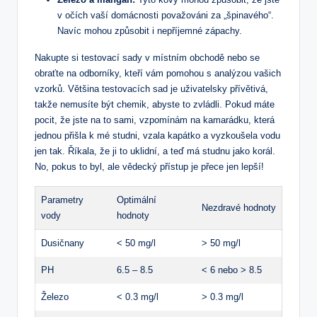
v očích vaší domácnosti považováni za „špinavého“.
Navíc mohou způsobit i nepříjemné zápachy.
Nakupte si testovací sady v místním obchodě nebo se
obraťte na odborníky, kteří vám pomohou s analýzou vašich
vzorků. Většina testovacích sad je uživatelsky přívětivá,
takže nemusíte být chemik, abyste to zvládli. Pokud máte
pocit, že jste na to sami, vzpomínám na kamarádku, která
jednou přišla k mé studni, vzala kapátko a vyzkoušela vodu
jen tak. Říkala, že ji to uklidní, a teď má studnu jako korál.
No, pokus to byl, ale vědecký přístup je přece jen lepší!
Parametry
Optimální
Nezdravé hodnoty
vody
hodnoty
Dusičnany
< 50 mg/l
> 50 mg/l
PH
6.5 – 8.5
< 6 nebo > 8.5
Železo
< 0.3 mg/l
> 0.3 mg/l