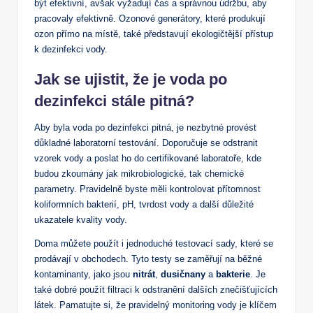
být efektivní, avšak vyžadují čas a správnou údržbu, aby
pracovaly efektivně. Ozonové generátory, které produkují
ozon přímo na místě, také představují ekologičtější přístup
k dezinfekci vody.
Jak se ujistit, že je voda po
dezinfekci stále pitná?
Aby byla voda po dezinfekci pitná, je nezbytné provést
důkladné laboratorní testování. Doporučuje se odstranit
vzorek vody a poslat ho do certifikované laboratoře, kde
budou zkoumány jak mikrobiologické, tak chemické
parametry. Pravidelně byste měli kontrolovat přítomnost
koliformních bakterií, pH, tvrdost vody a další důležité
ukazatele kvality vody.
Doma můžete použít i jednoduché testovací sady, které se
prodávají v obchodech. Tyto testy se zaměřují na běžné
kontaminanty, jako jsou
nitrát
,
dusičnany
a
bakterie
. Je
také dobré použít filtraci k odstranění dalších znečišťujících
látek. Pamatujte si, že pravidelný monitoring vody je klíčem