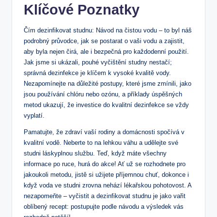
Klíčové Poznatky
Čím dezinfikovat studnu: Návod na čistou vodu – to byl náš
podrobný průvodce, jak se postarat o vaši vodu a zajistit,
aby byla nejen čirá, ale i bezpečná pro každodenní použití.
Jak jsme si ukázali, pouhé vyčištění studny nestačí;
správná dezinfekce je klíčem k vysoké kvalitě vody.
Nezapomínejte na důležité postupy, které jsme zmínili, jako
jsou používání chlóru nebo ozónu, a příklady úspěšných
metod ukazují, že investice do kvalitní dezinfekce se vždy
vyplatí.
Pamatujte, že zdraví vaší rodiny a domácnosti spočívá v
kvalitní vodě. Neberte to na lehkou váhu a udělejte své
studni láskyplnou službu. Teď, když máte všechny
informace po ruce, hurá do akce! Ať už se rozhodnete pro
jakoukoli metodu, jistě si užijete příjemnou chuť, dokonce i
když voda ve studni zrovna nehází lékařskou pohotovost. A
nezapomeňte – vyčistit a dezinfikovat studnu je jako vařit
oblíbený recept: postupujte podle návodu a výsledek vás