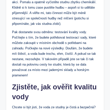
akci. Pomalu a opatrně vyčistěte studnu zbytku chemikálií.
Klidně si k tomu zase pustěte hudbu – aspoň si to uděláte
příjemnější. A věřte mi, tato činnost může být méně
stresující ve společnosti hudby než mlčení (potichu si
připomínáte, jak vás studna zlobí).
Pak dostanete svou odměnu: testování kvality vody.
Počítejte s tím, že budete potřebovat testovací sady, které
můžete zakoupit v místním obchodě s potřebami na
zahradu. Počkejte na nové výsledky. Doufám, že budete
mít štěstí, a voda bude trochu, ehm, čistší. A pokud se tak
nestane, nezoufejte. V takovém případě jste se tak či tak
dostali na polovinu cesty ke studni, která by se dala
považovat za místo mezi jadernými sklady a horským
pramenem!
Zjistěte, jak ověřit kvalitu
vody
Chcete si být jisti, že voda ze studny je čistá a bezpečná?