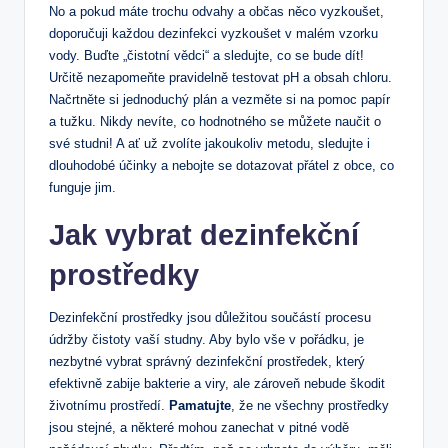
No a pokud máte trochu odvahy a občas něco vyzkoušet,
doporučuji každou dezinfekci vyzkoušet v malém vzorku
vody. Buďte „čistotní vědci“ a sledujte, co se bude dít!
Určitě nezapomeňte pravidelně testovat pH a obsah chloru.
Načrtněte si jednoduchý plán a vezměte si na pomoc papír
a tužku. Nikdy nevíte, co hodnotného se můžete naučit o
své studni! A ať už zvolíte jakoukoliv metodu, sledujte i
dlouhodobé účinky a nebojte se dotazovat přátel z obce, co
funguje jim.
Jak vybrat dezinfekční
prostředky
Dezinfekční prostředky jsou důležitou součástí procesu
údržby čistoty vaší studny. Aby bylo vše v pořádku, je
nezbytné vybrat správný dezinfekční prostředek, který
efektivně zabije bakterie a viry, ale zároveň nebude škodit
životnímu prostředí.
Pamatujte
, že ne všechny prostředky
jsou stejné, a některé mohou zanechat v pitné vodě