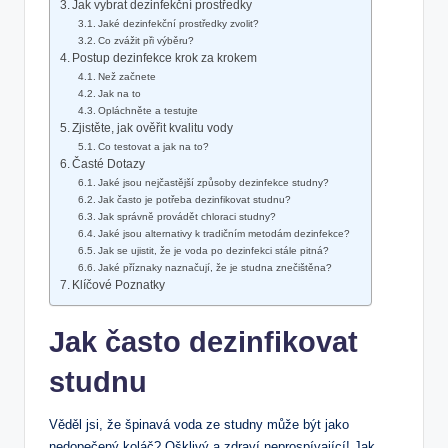
Jak vybrat dezinfekční prostředky
Jaké dezinfekční prostředky zvolit?
Co zvážit při výběru?
Postup dezinfekce krok za krokem
Než začnete
Jak na to
Opláchněte a testujte
Zjistěte, jak ověřit kvalitu vody
Co testovat a jak na to?
Časté Dotazy
Jaké jsou nejčastější způsoby dezinfekce studny?
Jak často je potřeba dezinfikovat studnu?
Jak správně provádět chloraci studny?
Jaké jsou alternativy k tradičním metodám dezinfekce?
Jak se ujistit, že je voda po dezinfekci stále pitná?
Jaké příznaky naznačují, že je studna znečištěna?
Klíčové Poznatky
Jak často dezinfikovat
studnu
Věděl jsi, že špinavá voda ze studny může být jako
nedopečený koláč? Ošklivý a zdraví neprospívající! Jak