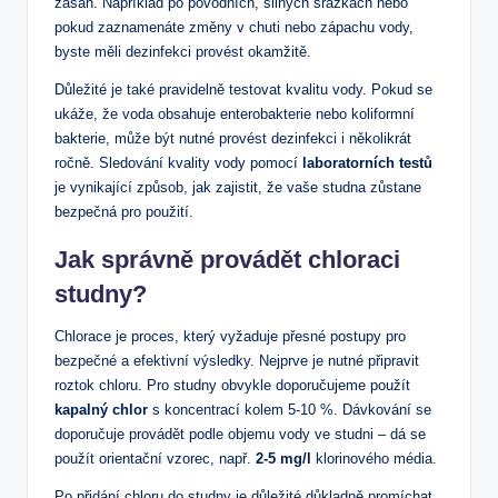
zásah. Například po povodních, silných srážkách nebo
pokud zaznamenáte změny v chuti nebo zápachu vody,
byste měli dezinfekci provést okamžitě.
Důležité je také pravidelně testovat kvalitu vody. Pokud se
ukáže, že voda obsahuje enterobakterie nebo koliformní
bakterie, může být nutné provést dezinfekci i několikrát
ročně. Sledování kvality vody pomocí
laboratorních testů
je vynikající způsob, jak zajistit, že vaše studna zůstane
bezpečná pro použití.
Jak správně provádět chloraci
studny?
Chlorace je proces, který vyžaduje přesné postupy pro
bezpečné a efektivní výsledky. Nejprve je nutné připravit
roztok chloru. Pro studny obvykle doporučujeme použít
kapalný chlor
s koncentrací kolem 5-10 %. Dávkování se
doporučuje provádět podle objemu vody ve studni – dá se
použít orientační vzorec, např.
2-5 mg/l
klorinového média.
Po přidání chloru do studny je důležité důkladně promíchat