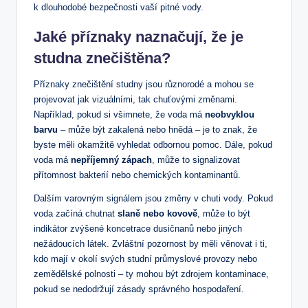
k dlouhodobé bezpečnosti vaší pitné vody.
Jaké příznaky naznačují, že je
studna znečištěna?
Příznaky znečištění studny jsou různorodé a mohou se
projevovat jak vizuálními, tak chuťovými změnami.
Například, pokud si všimnete, že voda má
neobvyklou
barvu
– může být zakalená nebo hnědá – je to znak, že
byste měli okamžitě vyhledat odbornou pomoc. Dále, pokud
voda má
nepříjemný zápach
, může to signalizovat
přítomnost bakterií nebo chemických kontaminantů.
Dalším varovným signálem jsou změny v chuti vody. Pokud
voda začíná chutnat
slaně nebo kovově
, může to být
indikátor zvýšené koncetrace dusičnanů nebo jiných
nežádoucích látek. Zvláštní pozornost by měli věnovat i ti,
kdo mají v okolí svých studní průmyslové provozy nebo
zemědělské polnosti – ty mohou být zdrojem kontaminace,
pokud se nedodržují zásady správného hospodaření.