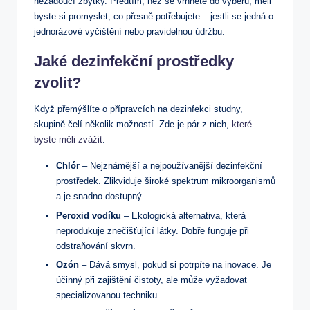
nežádoucí zbytky. Předtím, než se vrhnete do výběru, měli
byste si promyslet, co přesně potřebujete – jestli se jedná o
jednorázové vyčištění nebo pravidelnou údržbu.
Jaké dezinfekční prostředky
zvolit?
Když přemýšlíte o přípravcích na dezinfekci studny,
skupině čelí několik možností. Zde je pár z nich,
které
byste měli zvážit
:
Chlór
– Nejznámější a nejpoužívanější dezinfekční
prostředek. Zlikviduje široké spektrum mikroorganismů
a je snadno dostupný.
Peroxid vodíku
– Ekologická alternativa, která
neprodukuje znečišťující látky. Dobře funguje při
odstraňování skvrn.
Ozón
– Dává smysl, pokud si potrpíte na inovace. Je
účinný při zajištění čistoty, ale může vyžadovat
specializovanou techniku.