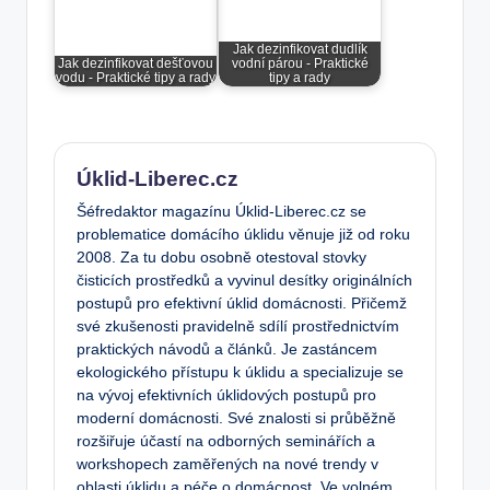
Jak dezinfikovat dudlík
Jak dezinfikovat dešťovou
vodní párou - Praktické
vodu - Praktické tipy a rady
tipy a rady
Úklid-Liberec.cz
Šéfredaktor magazínu Úklid-Liberec.cz se
problematice domácího úklidu věnuje již od roku
2008. Za tu dobu osobně otestoval stovky
čisticích prostředků a vyvinul desítky originálních
postupů pro efektivní úklid domácnosti. Přičemž
své zkušenosti pravidelně sdílí prostřednictvím
praktických návodů a článků. Je zastáncem
ekologického přístupu k úklidu a specializuje se
na vývoj efektivních úklidových postupů pro
moderní domácnosti. Své znalosti si průběžně
rozšiřuje účastí na odborných seminářích a
workshopech zaměřených na nové trendy v
oblasti úklidu a péče o domácnost. Ve volném