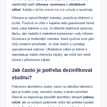
nejběžnější patří
chlorace
,
ozonizace
a
ultrafialové
záření
. Každá z
těchto metod má své výhody
a nevýhody.
Chlorace je nejrozšířenější metodou, protože je efektivní a
rychlá. Používá se chlor v kapalné nebo granulované formě,
který zabíjí bakterie a viry. Je důležité dodržovat správnou
dávku, aby nedošlo k nadměrné kontaminaci vody chlorem.
Ozonizace je modernější metodou, která využívá ozon jako
silný oxidační prostředek. Je však dražší a vyžaduje
specializované zařízení. Ultrafialové záření je šetrné a
neprodukuje žádné chemické zbytky, ale může být méně
účinné v přítomnosti zákalu.
Jak často je potřeba dezinfikovat
studnu?
Frekvence dezinfekce studny závisí na několika faktorech,
jako je kvalita vody, umístění studny a okolní prostředí.
Obecně se doporučuje provádět dezinfekci alespoň
jednou
ročně
, ale za určitých podmínek může být potřeba častější