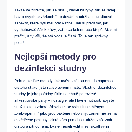
Takže ve zkratce, jak se říká: „Jdeš-li na ryby, tak se raději
bav o svých akvárkách.“ Testování a údržba jsou klíčové
aspekty, které bys měl brát vážně. Jen si představ, jak
vychutnáváš šálek kávy, zatímco kolem tebe křepčí šťastní
ptáčci, a ty víš, že tvá voda je čistá. To je ten správný
pocit!
Nejlepší metody pro
dezinfekci studny
Pokud hledáte metody, jak uvést vaši studnu do naprosto
čistého stavu, jste na správném místě. Vlastně, dezinfekce
studny je jako pořádný úklid na chatě po rozjeté
silvestrovské párty – nostalgie, ale hlavně nutnost, abyste
si užili klid a zdraví. Abychom se vyhnuli nechtěným
„překvapením“ jako jsou bakterie nebo viry, zaměříme se na
osvědčené postupy, které vám pomohou udržet vaši vodu
čistou a pitnou, aniž byste museli volit mezi škodlivými