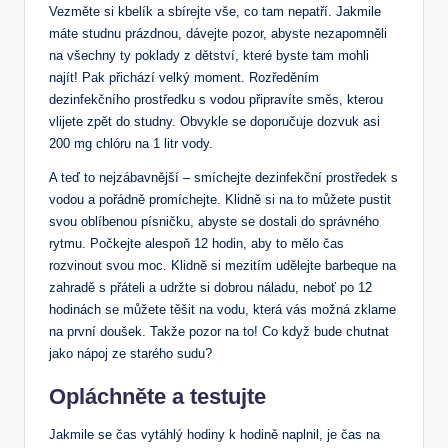
Vezměte si kbelík a sbírejte vše, co tam nepatří. Jakmile
máte studnu prázdnou, dávejte pozor, abyste nezapomněli
na všechny ty poklady z dětství, které byste tam mohli
najít! Pak přichází velký moment. Rozředěním
dezinfekčního prostředku s vodou připravíte směs, kterou
vlijete zpět do studny. Obvykle se doporučuje dozvuk asi
200 mg chlóru na 1 litr vody.
A teď to nejzábavnější – smíchejte dezinfekční prostředek s
vodou a pořádně promíchejte. Klidně si na to můžete pustit
svou oblíbenou písničku, abyste se dostali do správného
rytmu. Počkejte alespoň 12 hodin, aby to mělo čas
rozvinout svou moc. Klidně si mezitím udělejte barbeque na
zahradě s přáteli a udržte si dobrou náladu, neboť po 12
hodinách se můžete těšit na vodu, která vás možná zklame
na první doušek. Takže pozor na to! Co když bude chutnat
jako nápoj ze starého sudu?
Opláchněte a testujte
Jakmile se čas vytáhlý hodiny k hodině naplnil, je čas na