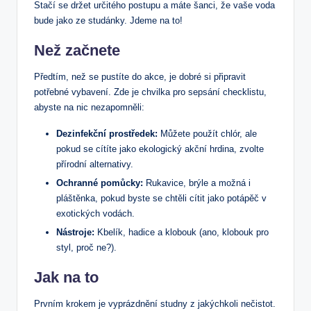
Stačí se držet určitého postupu a máte šanci, že vaše voda
bude jako ze studánky. Jdeme na to!
Než začnete
Předtím, než se pustíte do akce, je dobré si připravit
potřebné vybavení. Zde je chvilka pro sepsání checklistu,
abyste na nic nezapomněli:
Dezinfekční prostředek:
Můžete použít chlór, ale
pokud se cítíte jako ekologický akční hrdina, zvolte
přírodní alternativy.
Ochranné pomůcky:
Rukavice, brýle a možná i
pláštěnka, pokud byste se chtěli cítit jako potápěč v
exotických vodách.
Nástroje:
Kbelík, hadice a klobouk (ano, klobouk pro
styl, proč ne?).
Jak na to
Prvním krokem je vyprázdnění studny z jakýchkoli nečistot.