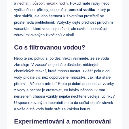
a
nechat ji působit několik hodin
. Pokud máte raději něco
vyčítaného z přírody, doporučuji
peroxid vodíku
, který je
sice slabší, ale jeho šetrnost k životnímu prostředí se
prostě nedá přehlednout. Vždycky dejte přednost přírodním
variantám, které vodu nejen čistí, ale navíc i neohrožují
zdraví milovaných živočichů v okolí.
Co s filtrovanou vodou?
Nebojte se, pokud si po dezinfekci všimnete, že se voda
zkresluje. V zásadě se jedná o důsledek některých
chemických reakcí, které mohou nastat, zvlášť pokud do
vody přidáte víc než doporučené množství. Jak říká staré
přísloví: „Všeho s mírou!“ Proto je dobré si ponechat vzorky
z vody a nechat je otestovat, co kdyby náhodou v tom
neřízeném chaosu vznikly nějaké nechtěné vedlejší účinky?
U specializovaných laboratoří se to dá udělat do pár stovek
a vaše čistá voda bude stát za každou korunu.
Experimentování a monitorování