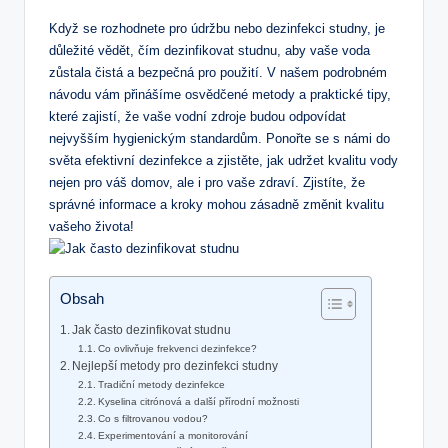
Když se rozhodnete pro údržbu nebo dezinfekci studny, je
důležité vědět, čím dezinfikovat studnu, aby vaše voda
zůstala čistá a bezpečná pro použití. V našem podrobném
návodu vám přinášíme osvědčené metody a praktické tipy,
které zajistí, že vaše vodní zdroje budou odpovídat
nejvyšším hygienickým standardům. Ponořte se s námi do
světa efektivní dezinfekce a zjistěte, jak udržet kvalitu vody
nejen pro váš domov, ale i pro vaše zdraví. Zjistíte, že
správné informace a kroky mohou zásadně změnit kvalitu
vašeho života!
Obsah
Jak často dezinfikovat studnu
Co ovlivňuje frekvenci dezinfekce?
Nejlepší metody pro dezinfekci studny
Tradiční metody dezinfekce
Kyselina citrónová a další přírodní možnosti
Co s filtrovanou vodou?
Experimentování a monitorování