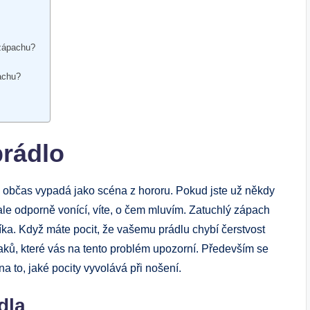
 zápachu?
pachu?
prádlo
yž občas vypadá jako scéna z hororu. Pokud jste už někdy
ale odporně vonící, víte, o čem mluvím. Zatuchlý zápach
ka. Když máte pocit, že vašemu prádlu chybí čerstvost
aků, které vás na tento problém upozorní. Především se
na to, jaké pocity vyvolává při nošení.
dla