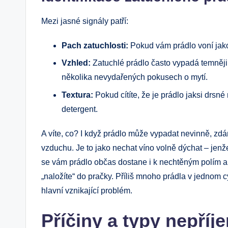
Mezi jasné signály patří:
Pach zatuchlosti:
Pokud vám prádlo voní jako s
Vzhled:
Zatuchlé prádlo často vypadá temněji 
několika nevydařených pokusech o mytí.
Textura:
Pokud cítíte, že je prádlo jaksi drsn
detergent.
A víte, co? I když prádlo může vypadat nevinně, zdá
vzduchu. Je to jako nechat víno volně dýchat – jenže
se vám prádlo občas dostane i k nechtěným polím a 
„naložíte“ do pračky. Příliš mnoho prádla v jednom
hlavní vznikající problém.
Příčiny a typy nepří