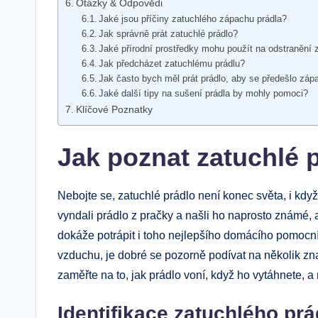
Otázky & Odpovědi
Jaké jsou příčiny zatuchlého zápachu prádla?
Jak správně prát zatuchlé prádlo?
Jaké přírodní prostředky mohu použít na odstranění
Jak předcházet zatuchlému prádlu?
Jak často bych měl prát prádlo, aby se předešlo zá
Jaké další tipy na sušení prádla by mohly pomoci?
Klíčové Poznatky
Jak poznat zatuchlé 
Nebojte se, zatuchlé prádlo není konec světa, i kd
vyndali prádlo z pračky a našli ho naprosto známé, 
dokáže potrápit i toho nejlepšího domácího pomocní
vzduchu, je dobré se pozorně podívat na několik zn
zaměřte na to, jak prádlo voní, když ho vytáhnete, a 
Identifikace zatuchlého prá