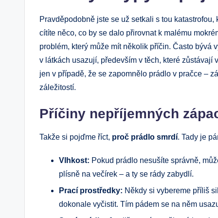
Pravděpodobně jste se už setkali s tou katastrofou,
cítíte něco, co by se dalo přirovnat k malému mokr
problém, který může mít několik příčin. Často bývá 
v látkách usazují, především v těch, které zůstávají 
jen v případě, že se zapomnělo prádlo v pračce – z
záležitostí.
Příčiny nepříjemných zápa
Takže si pojďme říct,
proč prádlo smrdí
. Tady je p
Vlhkost:
Pokud prádlo nesušíte správně, může 
plísně na večírek – a ty se rády zabydlí.
Prací prostředky:
Někdy si vybereme příliš s
dokonale vyčistit. Tím pádem se na něm usazu