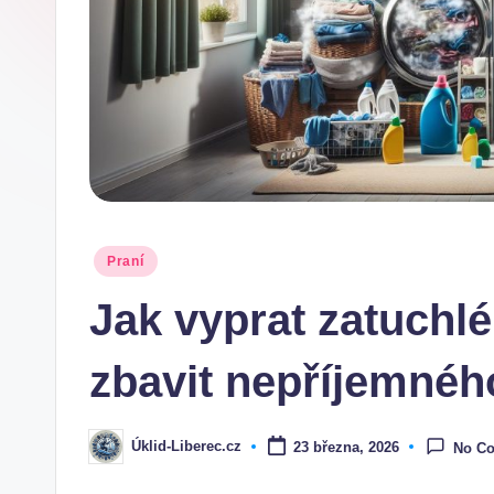
Posted
Praní
in
Jak vyprat zatuchlé
zbavit nepříjemnéh
Úklid-Liberec.cz
23 března, 2026
No C
Posted
by