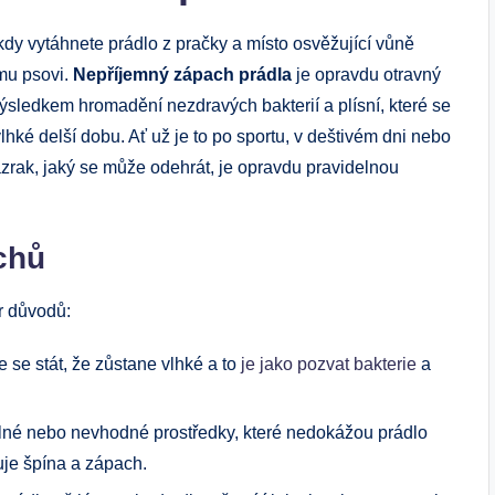
 kdy vytáhnete prádlo z pračky a místo osvěžující vůně
ému psovi.
Nepříjemný zápach prádla
je opravdu otravný
výsledkem hromadění nezdravých bakterií a plísní, které se
vlhké delší dobu. Ať už je to po sportu, v deštivém dni nebo
ázrak, jaký se může odehrát, je opravdu pravidelnou
chů
ár důvodů:
se stát, že zůstane vlhké a to
je jako pozvat bakterie
a
ilné nebo nevhodné prostředky, které nedokážou prádlo
je špína a zápach.