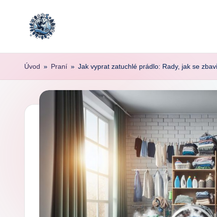
Skip
to
content
Úvod
»
Praní
»
Jak vyprat zatuchlé prádlo: Rady, jak se zba