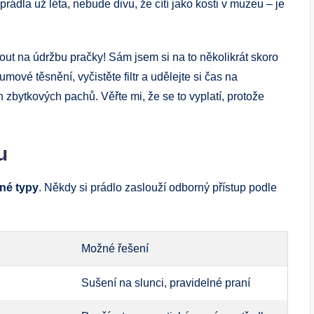
rádla už léta, nebude divu, že cítí jako kosti v muzeu – je
ut na údržbu pračky! Sám jsem si na to několikrát skoro
umové těsnění, vyčistěte filtr a udělejte si čas na
 zbytkových pachů. Věřte mi, že se to vyplatí, protože
u
né typy
. Někdy si prádlo zaslouží odborný přístup podle
Možné řešení
Sušení na slunci, pravidelné praní