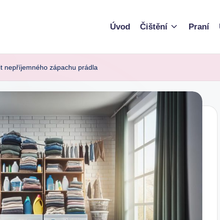
Úvod
Čištění
Praní
vit nepříjemného zápachu prádla