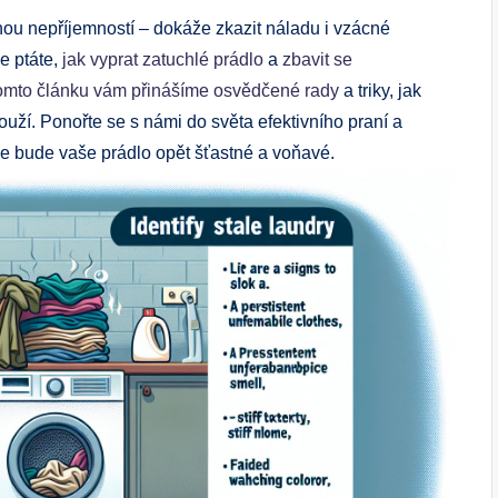
ou nepříjemností – dokáže zkazit náladu i vzácné
e ptáte,
jak vyprat zatuchlé prádlo
a
zbavit se
omto článku vám přinášíme osvědčené rady
a triky, jak
louží. Ponořte se s námi do světa efektivního praní a
e bude vaše prádlo opět šťastné a voňavé.