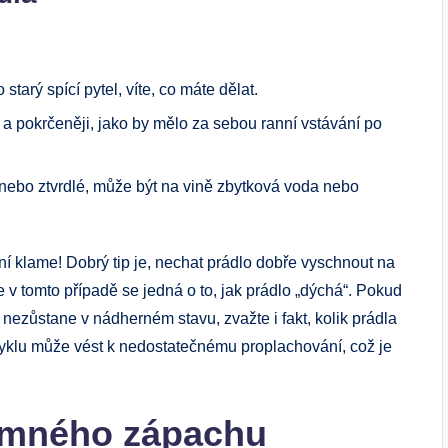
tarý spící pytel, víte, co máte dělat.
a pokrčeněji, jako by mělo za sebou ranní vstávání po
é nebo ztvrdlé, může být na vině zbytková voda nebo
ní klame! Dobrý tip je, nechat prádlo dobře vyschnout na
 v tomto případě se jedná o to, jak prádlo „dýchá“. Pokud
nezůstane v nádherném stavu, zvažte i fakt, kolik prádla
 cyklu může vést k nedostatečnému proplachování, což je
jemného zápachu