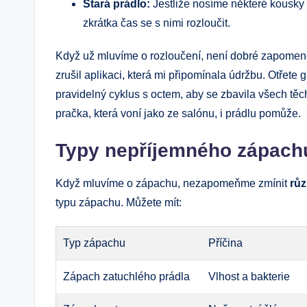
Stará prádlo:
Jestliže nosíme některé kousky p
zkrátka čas se s nimi rozloučit.
Když už mluvíme o rozloučení, není dobré zapomeno
zrušil aplikaci, která mi připomínala údržbu. Otřete g
pravidelný cyklus s octem, aby se zbavila všech těch
pračka, která voní jako ze salónu, i prádlu pomůže.
Typy nepříjemného zápach
Když mluvíme o zápachu, nezapomeňme zmínit
růz
typu zápachu. Můžete mít:
Typ zápachu
Příčina
Zápach zatuchlého prádla
Vlhost a bakterie