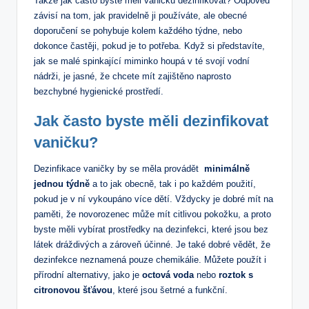
Takže jak často byste měli vaničku dezinfikovat? Odpověď
závisí ‍na ‌tom, jak pravidelně ji používáte,⁢ ale obecné
doporučení⁤ se ⁣pohybuje ⁤kolem každého týdne, nebo
dokonce častěji, pokud ‌je to ⁤potřeba. Když si představíte,
jak se malé ​spinkající ⁤miminko houpá ⁣v té ⁢svojí vodní
nádrži, je jasné, ‍že chcete mít⁣ zajištěno naprosto
bezchybné hygienické prostředí.
Jak často byste měli dezinfikovat
vaničku?
Dezinfikace ⁣vaničky by ​se měla provádět ⁣
minimálně​
jednou týdně
a ‌to ​jak obecně, tak i po ​každém ‌použití,
pokud je v ní vykoupáno⁣ více‌ dětí.⁤ Vždycky ​je⁤ dobré​ mít na
paměti,⁣ že novorozenec může⁤ mít citlivou pokožku, a ​proto
byste měli vybírat ‌prostředky na dezinfekci,​ které jsou bez
‍látek‌ dráždivých a zároveň účinné. Je ⁢také dobré​ vědět, že
dezinfekce neznamená pouze chemikálie.‍ Můžete použít i
přírodní alternativy, jako je
octová voda
nebo‌
roztok s
citronovou šťávou
, které jsou šetrné ‌a funkční.