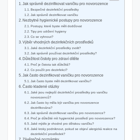
Jak‍ správně ​dezinfikovat​ vaničku pro novorozence
Bezpečné dezinfekční prostředky
Jak ⁢správně ⁢dezinfikovat vaničku
Nezbytné hygienické postupy pro‍ novorozence
Postupy, ‌které byste‍ měli dodržovat
Tipy pro ⁣udržení hygieny
Co se vyhnout?
Výběr vhodných ⁢dezinfekčních prostředků
Jaké‌ dezinfekční⁣ prostředky zvolit?
Jak správně používat dezinfekční prostředky?
Důležitost ⁣čistoty⁣ pro zdraví dítěte
Proč je čistota ⁣tak důležitá?
Co použít pro dezinfekci?
Jak často dezinfikovat⁤ vaničku ⁣pro novorozence
Jak často byste měli dezinfikovat vaničku?
Často kladené otázky
Jaké jsou nejlepší ‍dezinfekční prostředky pro vaničku
novorozenců?
Jak často by měla být ⁣vanička pro novorozence
dezinfikována?
Jak správně dezinfikovat ​vaničku pro novorozence?
Proč‌ je důležité‌ mít​ hygienické⁢ prostředí pro novorozence?
Jaké‌ mýdlo je vhodné pro‌ dětskou vaničku?
Jaké ‌kroky podniknout, pokud se objeví ⁤alergická reakce na
​dezinfekční ⁣prostředek?
Závěrečné poznámky