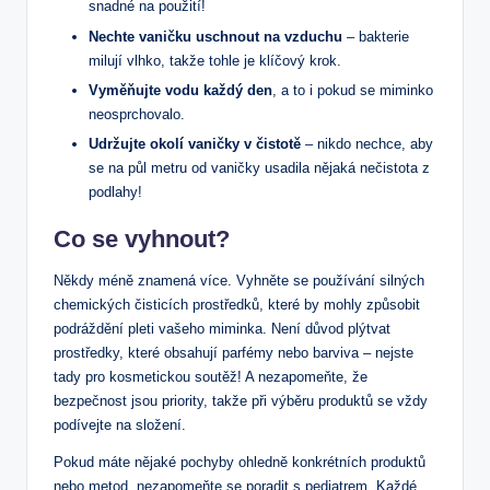
snadné na použití!
Nechte vaničku uschnout ⁣na vzduchu
– bakterie
‌milují vlhko, takže ‌tohle je ⁣klíčový ‍krok.
Vyměňujte⁢ vodu každý den
, a to i pokud se miminko
neosprchovalo.
Udržujte‍ okolí vaničky​ v ​čistotě
– nikdo nechce, aby
se ⁢na půl metru od ‍vaničky usadila nějaká nečistota z⁢
podlahy!
Co se vyhnout?
Někdy méně znamená‍ více. Vyhněte se používání ‌silných
chemických čisticích prostředků, které by mohly​ způsobit
podráždění pleti vašeho miminka. Není důvod plýtvat‍
prostředky,​ které ⁤obsahují‍ parfémy nebo barviva – ⁤nejste
tady ‌pro kosmetickou soutěž! ⁣A‍ nezapomeňte, že
bezpečnost⁤ jsou ‍priority,⁣ takže při ‍výběru​ produktů ​se vždy
podívejte na‍ složení.
Pokud ⁢máte nějaké ​pochyby ohledně⁤ konkrétních produktů
nebo ‌metod, nezapomeňte se poradit s⁤ pediatrem. Každé