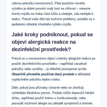
citlivou pokožku novorozenců. Před použitím nového
výrobku je dobré ‍provést ‌malý ​test‌ na citlivost – naneste
trochu mýdla na malou‌ část kůže a sledujte, zda⁤ nedojde k
reakci. ⁤Pokud vaše dítě trpí kožními problémy, poraďte se s
pediatrem ⁣ohledně ​vhodného výběru mýdla.
Jaké ‌kroky podniknout, pokud se
objeví ⁤alergická reakce na ​
dezinfekční ⁣prostředek?
Pokud se u novorozence objeví známky⁤ alergické reakce po
použití dezinfekčního ​prostředku – například ⁣zarudnutí
pokožky nebo vyrážky‍ – je ⁢důležité postupovat ⁤rychle.
Okamžitě přestaňte ‌používat daný produkt
‍a důkladně
vypláchněte pokožku teplou⁤ vodou.
Dále, pokud jsou příznaky výrazné nebo se zhoršují,
vyhledejte⁤ lékařskou‌ pomoc. Pediatr⁢ může doporučit lokální​
léčbu, například použití krému‍ s ​kortikosteroidy, nebo
posoudit‍ možnosti alergie na základě symptomů a historie.⁢