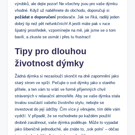
výrobků, ale dejte pozor! Ne všechny jsou pro vaše dýmku
vhodné. Když už naběhnete do obchodu, doporučuji si
požádat o doporučení
prodavače. Jak se říká, raději jeden
dobrý tip než pět nefunkčních! A jestli máte pak v ruce
špatný prostředek, vzpomínejte na mě, jak jsme se o tom
bavili, a zkuste se usmát i přes tu frustraci!
Tipy pro dlouhou
životnost dýmky
Žádná dýmka si nezaslouží skončit na dně zapomnění jako
starý strom ve spíži. Pečujte o své dýmky jako o starého
přítele, a ten vám to vrátí ve formě příjemných chvil
strávených v relaxační atmosféře. Aby se vaše dýmka stala
trvalou součástí vašeho životního stylu, nebojte se
investovat do její údržby. Čím více jí věnujete, tím déle vám
vydrží. V případě, že se rozhodnete po každém použití
drobně zasáhnout, vaše dýmka poděkuje. Může to vypadat
jako šibeničně jednoduché, ale znáte to, ‚sok polní‘ – občas