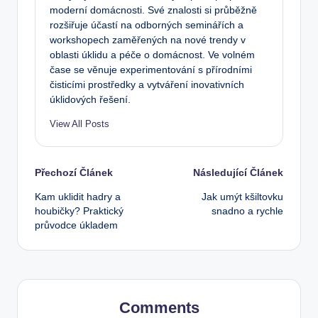
moderní domácnosti. Své znalosti si průběžně
rozšiřuje účastí na odborných seminářích a
workshopech zaměřených na nové trendy v
oblasti úklidu a péče o domácnost. Ve volném
čase se věnuje experimentování s přírodními
čisticími prostředky a vytváření inovativních
úklidových řešení.
View All Posts
Post
Přechozí Článek
Následující Článek
Kam uklidit hadry a
Jak umýt kšiltovku
navigation
houbičky? Praktický
snadno a rychle
průvodce úkladem
Comments