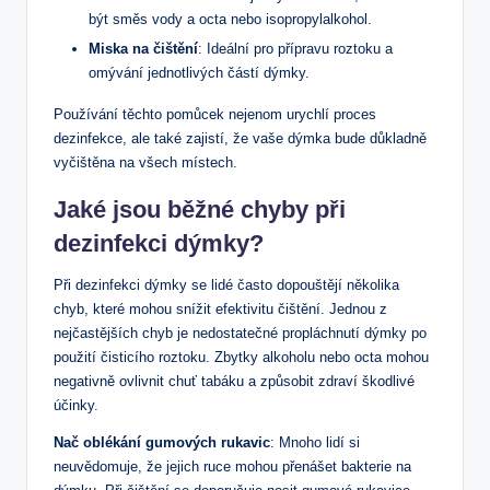
být směs vody a octa nebo isopropylalkohol.
Miska na čištění
: Ideální pro přípravu roztoku a
omývání jednotlivých částí dýmky.
Používání těchto pomůcek nejenom urychlí proces
dezinfekce, ale také zajistí, že vaše dýmka bude důkladně
vyčištěna na všech místech.
Jaké jsou běžné chyby při
dezinfekci dýmky?
Při dezinfekci dýmky se lidé často dopouštějí několika
chyb, které mohou snížit efektivitu čištění. Jednou z
nejčastějších chyb je nedostatečné propláchnutí dýmky po
použití čisticího roztoku. Zbytky alkoholu nebo octa mohou
negativně ovlivnit chuť tabáku a způsobit zdraví škodlivé
účinky.
Nač oblékání gumových rukavic
: Mnoho lidí si
neuvědomuje, že jejich ruce mohou přenášet bakterie na