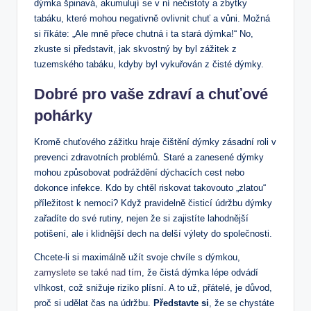
dýmka špinavá, akumulují se v ní nečistoty a zbytky
tabáku, které mohou negativně ovlivnit chuť a vůni. Možná
si říkáte: „Ale mně přece chutná i ta stará dýmka!“ No,
zkuste si představit, jak skvostný by byl zážitek z
tuzemského tabáku, kdyby byl vykuřován z čisté dýmky.
Dobré pro vaše zdraví a chuťové
pohárky
Kromě chuťového zážitku hraje čištění dýmky zásadní roli v
prevenci zdravotních problémů. Staré a zanesené dýmky
mohou způsobovat podráždění dýchacích cest nebo
dokonce infekce. Kdo by chtěl riskovat takovouto „zlatou“
příležitost k nemoci? Když pravidelně čisticí údržbu dýmky
zařadíte do své rutiny, nejen že si zajistíte lahodnější
potišení, ale i klidnější dech na delší výlety do společnosti.
Chcete-li si maximálně užít svoje chvíle s dýmkou,
zamyslete se také nad tím
, že čistá dýmka lépe odvádí
vlhkost, což snižuje riziko plísní. A to už, přátelé, je důvod,
proč si udělat čas na údržbu.
Představte si
, že se chystáte