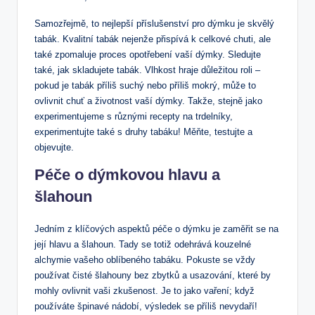
Samozřejmě, to nejlepší příslušenství pro dýmku je skvělý
tabák. Kvalitní tabák nejenže přispívá k celkové chuti, ale
také zpomaluje proces opotřebení vaší dýmky. Sledujte
také, jak skladujete tabák. Vlhkost hraje důležitou roli –
pokud je tabák příliš suchý nebo příliš mokrý, může to
ovlivnit chuť a životnost vaší dýmky. Takže, stejně jako
experimentujeme s různými recepty na trdelníky,
experimentujte také s druhy tabáku! Měňte, testujte a
objevujte.
Péče o dýmkovou hlavu a
šlahoun
Jedním z klíčových aspektů péče o dýmku je zaměřit se na
její hlavu a šlahoun. Tady se totiž odehrává kouzelné
alchymie vašeho oblíbeného tabáku. Pokuste se vždy
používat čisté šlahouny bez zbytků a usazování, které by
mohly ovlivnit vaši zkušenost. Je to jako vaření; když
používáte špinavé nádobí, výsledek se příliš nevydaří!