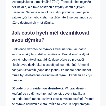
izopropylalkoholu (minimálně 70%). Tento alkohol nejenže
dezinfikuje, ale také odstraňuje zbytky dehtu a jiných
usazenin. Naneste alkohol na čisticí pomůcky, jako jsou
vatové tyčinky nebo čisticí kartáče, které se dostanou i do
těžko dostupných míst dýmky.
Jak často bych měl dezinfikovat
svou dýmku?
Frekvence dezinfekce dýmky závisí na tom, jak často
kouříte a jaký typ tabáku používáte. Pokud kouříte dýmku
denně nebo několikrát týdně, doporučuje se provádět
hloubkovou dezinfekci alespoň jednou měsíčně. U méně
častých uživatelů (například jednou za měsíc nebo méně)
může být dostatečné dezinfikovat dýmku každé tři až čtyři
měsíce.
Důvody pro pravidelnou dezinfekci
: Při pravidelném
kouření se ve dýmce hromadí dehet, zbytky tabáku a
bakterie, které mohou ovlivnit chuť a kvalitu kouření. Pokud
se dýmka neudržuje čistá, může to vést i k nepříjemným