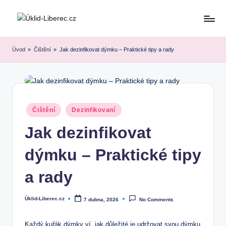
Skip
to
content
Úvod
»
Čištění
»
Jak dezinfikovat dýmku – Praktické tipy a rady
Posted
Čištění
Dezinfikovaní
in
Jak dezinfikovat
dýmku – Praktické tipy
a rady
Úklid-Liberec.cz
7 dubna, 2026
No Comments
Posted
by
Každý kuřák dýmky ví, jak důležité je udržovat svou dýmku