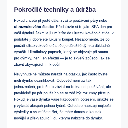
Pokročilé techniky a údržba
Pokud chcete jít ještě dále, zvažte používání
páry
nebo
ultrazvukového čističe
. Představte si to jako SPA den pro
vaši dýmku! Jakmile ji umístíte do ultrazvukového čističe, v
podstatě jí dopřejete luxusní koupel. Nezapomeňte, že po
použití ultrazvukového čističe je důležité dýmku důkladně
vysušit. Ultrafialový paprsek, který se objevuje při sauna
pro dýmky, není jen efektní — je to skvělý způsob, jak se
zbavit zbývajících mikrobů!
Nevyhnutelně můžete narazit na otázku, jak často byste
měli dýmku dezinfikovat. Odpověď není až tak
jednoznačná, protože to závisí na frekvenci používání, ale
pravidelně po pár použitích se to zdá být rozumný přístup.
Pokud je vaše dýmka vaše každodenní potěšení, snažte se
ji vyčistit alespoň jednou týdně. Odtud se nabízejí nejlepší
výsledky a vy můžete říct, že máte domov o kousek
novější a překvapující lidi, kterým nabízíte do dýmky.