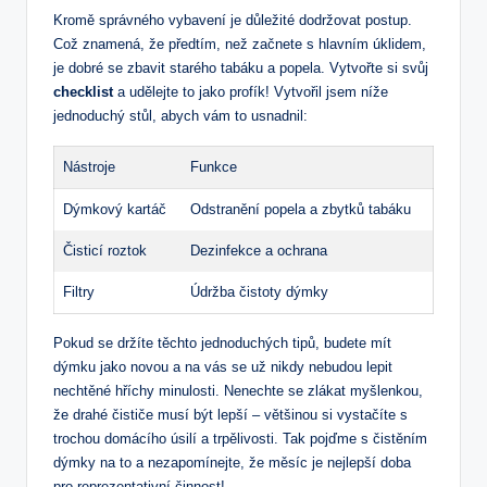
Kromě správného vybavení je důležité dodržovat postup.
Což znamená, že předtím, než začnete s hlavním úklidem,
je dobré se zbavit starého tabáku a popela. Vytvořte si svůj
checklist
a udělejte to jako profík! Vytvořil jsem níže
jednoduchý stůl, abych vám to usnadnil:
Nástroje
Funkce
Dýmkový kartáč
Odstranění popela a zbytků tabáku
Čisticí roztok
Dezinfekce a ochrana
Filtry
Údržba čistoty dýmky
Pokud se držíte těchto jednoduchých tipů, budete mít
dýmku jako novou a na vás se už nikdy nebudou lepit
nechtěné hříchy minulosti. Nenechte se zlákat myšlenkou,
že drahé čističe musí být lepší – většinou si vystačíte s
trochou domácího úsilí a trpělivosti. Tak pojďme s čistěním
dýmky na to a nezapomínejte, že měsíc je nejlepší doba
pro reprezentativní činnost!