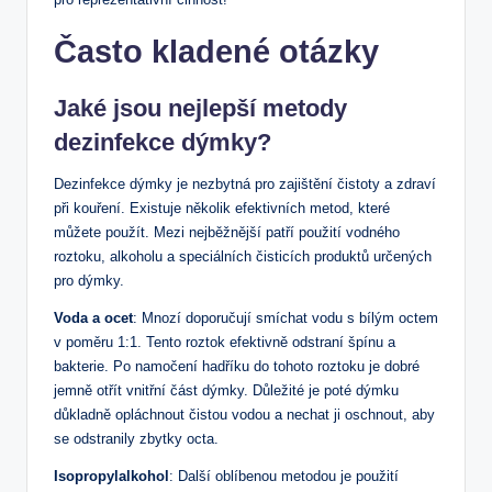
Často kladené otázky
Jaké jsou nejlepší metody
dezinfekce dýmky?
Dezinfekce dýmky je nezbytná pro zajištění čistoty a zdraví
při kouření. Existuje několik efektivních metod, které
můžete použít. Mezi nejběžnější patří použití vodného
roztoku, alkoholu a speciálních čisticích produktů určených
pro dýmky.
Voda a ocet
: Mnozí doporučují smíchat vodu s bílým octem
v poměru 1:1. Tento roztok efektivně odstraní špínu a
bakterie. Po namočení hadříku do tohoto roztoku je dobré
jemně otřít vnitřní část dýmky. Důležité je poté dýmku
důkladně opláchnout čistou vodou a nechat ji oschnout, aby
se odstranily zbytky octa.
Isopropylalkohol
: Další oblíbenou metodou je použití