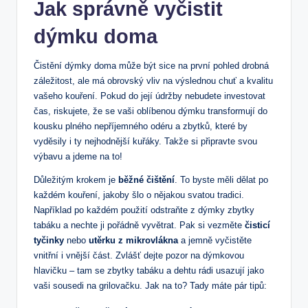
Jak správně vyčistit
dýmku doma
Čistění dýmky doma může být sice na první pohled drobná
záležitost, ale má obrovský vliv na výslednou chuť a kvalitu
vašeho kouření. Pokud do její údržby nebudete investovat
čas, riskujete, že se vaši oblíbenou dýmku transformují do
kousku plného nepříjemného odéru a zbytků, které by
vyděsily i ty nejhodnější kuřáky. Takže si připravte svou
výbavu a jdeme na to!
Důležitým krokem je
běžné čištění
. To byste měli dělat po
každém kouření, jakoby šlo o nějakou svatou tradici.
Například po každém použití odstraňte z dýmky zbytky
tabáku a nechte ji pořádně vyvětrat. Pak si vezměte
čisticí
tyčinky
nebo
utěrku z mikrovlákna
a jemně vyčistěte
vnitřní i vnější část. Zvlášť dejte pozor na dýmkovou
hlavičku – tam se zbytky tabáku a dehtu rádi usazují jako
vaši sousedi na grilovačku. Jak na to? Tady máte pár tipů: