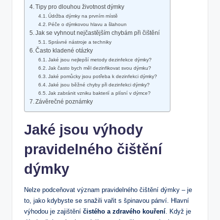
Tipy pro dlouhou životnost dýmky
Údržba dýmky na prvním místě
Péče o dýmkovou hlavu a šlahoun
Jak se vyhnout nejčastějším chybám při čištění
Správné nástroje a techniky
Často kladené otázky
Jaké jsou nejlepší metody dezinfekce dýmky?
Jak často bych měl dezinfikovat svou dýmku?
Jaké pomůcky jsou potřeba k dezinfekci dýmky?
Jaké jsou běžné chyby při dezinfekci dýmky?
Jak zabránit vzniku bakterií a plísní v dýmce?
Závěrečné poznámky
Jaké jsou výhody
pravidelného čištění
dýmky
Nelze podceňovat význam pravidelného čištění dýmky – je
to, jako kdybyste se snažili vařit s špinavou pánví. Hlavní
výhodou je zajištění
čistého a zdravého kouření
. Když je