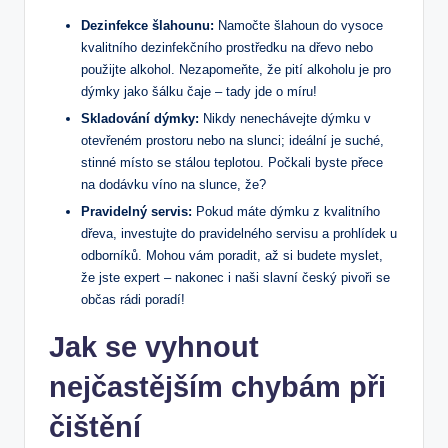
Dezinfekce šlahounu:
Namočte šlahoun do vysoce
kvalitního dezinfekčního prostředku na dřevo nebo
použijte alkohol. Nezapomeňte, že pití alkoholu je pro
dýmky jako šálku čaje – tady jde o míru!
Skladování dýmky:
Nikdy nenechávejte dýmku v
otevřeném prostoru nebo na slunci; ideální je suché,
stinné místo se stálou teplotou. Počkali byste přece
na dodávku víno na slunce, že?
Pravidelný servis:
Pokud máte dýmku z kvalitního
dřeva, investujte do pravidelného servisu a prohlídek u
odborníků. Mohou vám poradit, až si budete myslet,
že jste expert – nakonec i naši slavní český pivoři se
občas rádi poradí!
Jak se vyhnout
nejčastějším chybám při
čištění