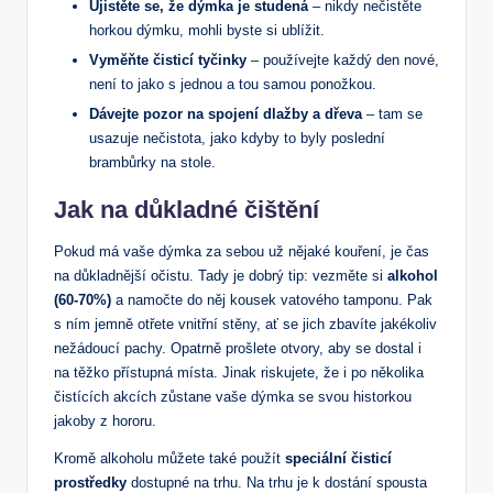
Ujistěte se, že dýmka je studená
– nikdy nečistěte
horkou dýmku, mohli byste si ublížit.
Vyměňte čisticí tyčinky
– používejte každý den nové,
není to jako s jednou a tou samou ponožkou.
Dávejte pozor na spojení dlažby a dřeva
– tam se
usazuje nečistota, jako kdyby to byly poslední
brambůrky na stole.
Jak na důkladné čištění
Pokud má vaše dýmka za sebou už nějaké kouření, je čas
na důkladnější očistu. Tady je dobrý tip: vezměte si
alkohol
(60-70%)
a namočte do něj kousek vatového tamponu. Pak
s ním jemně otřete vnitřní stěny, ať se jich zbavíte jakékoliv
nežádoucí pachy. Opatrně prošlete otvory, aby se dostal i
na těžko přístupná místa. Jinak riskujete, že i po několika
čistících akcích zůstane vaše dýmka se svou historkou
jakoby z hororu.
Kromě alkoholu můžete také použít
speciální čisticí
prostředky
dostupné na trhu. Na trhu je k dostání spousta