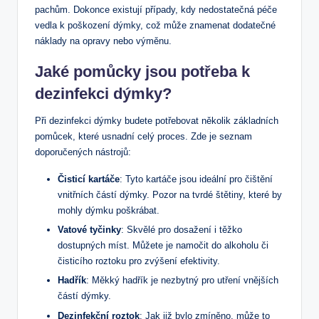
pachům. Dokonce existují případy, kdy nedostatečná péče
vedla k poškození dýmky, což může znamenat dodatečné
náklady na opravy nebo výměnu.
Jaké pomůcky jsou potřeba k
dezinfekci dýmky?
Při dezinfekci dýmky budete potřebovat několik základních
pomůcek, které usnadní celý proces. Zde je seznam
doporučených nástrojů:
Čisticí kartáče
: Tyto kartáče jsou ideální pro čištění
vnitřních částí dýmky. Pozor na tvrdé štětiny, které by
mohly dýmku poškrábat.
Vatové tyčinky
: Skvělé pro dosažení i těžko
dostupných míst. Můžete je namočit do alkoholu či
čisticího roztoku pro zvýšení efektivity.
Hadřík
: Měkký hadřík je nezbytný pro utření vnějších
částí dýmky.
Dezinfekční roztok
: Jak již bylo zmíněno, může to