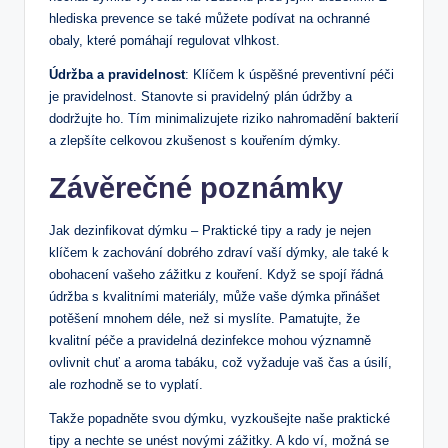
hlediska prevence se také můžete podívat na ochranné
obaly, které pomáhají regulovat vlhkost.
Údržba a pravidelnost
: Klíčem k úspěšné preventivní péči
je pravidelnost. Stanovte si pravidelný plán údržby a
dodržujte ho. Tím minimalizujete riziko nahromadění bakterií
a zlepšíte celkovou zkušenost s kouřením dýmky.
Závěrečné poznámky
Jak dezinfikovat dýmku – Praktické tipy a rady je nejen
klíčem k zachování dobrého zdraví vaší dýmky, ale také k
obohacení vašeho zážitku z kouření. Když se spojí řádná
údržba s kvalitními materiály, může vaše dýmka přinášet
potěšení mnohem déle, než si myslíte. Pamatujte, že
kvalitní péče a pravidelná dezinfekce mohou významně
ovlivnit chuť a aroma tabáku, což vyžaduje vaš čas a úsilí,
ale rozhodně se to vyplatí.
Takže popadněte svou dýmku, vyzkoušejte naše praktické
tipy a nechte se unést novými zážitky. A kdo ví, možná se