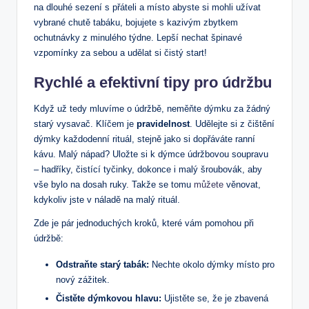
na dlouhé sezení s přáteli a místo abyste si mohli užívat
vybrané chutě tabáku, bojujete s kazivým zbytkem
ochutnávky z minulého týdne. Lepší nechat špinavé
vzpomínky za sebou a udělat si čistý start!
Rychlé a efektivní tipy pro údržbu
Když už tedy mluvíme o údržbě, neměňte dýmku za žádný
starý vysavač. Klíčem je
pravidelnost
. Udělejte si z čištění
dýmky každodenní rituál, stejně jako si dopřáváte ranní
kávu. Malý nápad? Uložte si k dýmce údržbovou soupravu
– hadříky, čistící tyčinky, dokonce i malý šroubovák, aby
vše bylo na dosah ruky. Takže se tomu
můžete
věnovat,
kdykoliv jste v náladě na malý rituál.
Zde je pár jednoduchých kroků, které vám pomohou při
údržbě:
Odstraňte starý tabák:
Nechte okolo dýmky místo pro
nový zážitek.
Čistěte dýmkovou hlavu:
Ujistěte se, že je zbavená