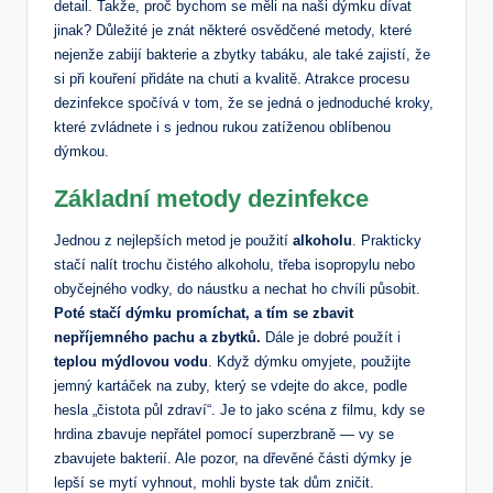
detail. Takže, proč bychom se měli na naši dýmku dívat
jinak? Důležité je znát některé osvědčené metody, které
nejenže zabijí bakterie a zbytky tabáku, ale také zajistí, že
si při kouření přidáte na chuti a kvalitě. Atrakce procesu
dezinfekce spočívá v tom, že se jedná o jednoduché kroky,
které zvládnete i s jednou rukou zatíženou oblíbenou
dýmkou.
Základní metody dezinfekce
Jednou z nejlepších metod je použití
alkoholu
. Prakticky
stačí nalít trochu čistého alkoholu, třeba isopropylu nebo
obyčejného vodky, do náustku a nechat ho chvíli působit.
Poté stačí dýmku promíchat, a tím se zbavit
nepříjemného pachu a zbytků.
Dále je dobré použít i
teplou mýdlovou vodu
. Když dýmku omyjete, použijte
jemný kartáček na zuby, který se vdejte do akce, podle
hesla „čistota půl zdraví“. Je to jako scéna z filmu, kdy se
hrdina zbavuje nepřátel pomocí superzbraně — vy se
zbavujete bakterií. Ale pozor, na dřevěné části dýmky je
lepší se mytí vyhnout, mohli byste tak dům zničit.