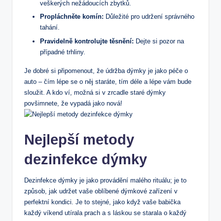
veškerých nežádoucích zbytků.
Propláchněte komín:
Důležité pro udržení správného
tahání.
Pravidelně kontrolujte těsnění:
Dejte si pozor na
případné trhliny.
Je dobré si připomenout, že údržba dýmky je jako péče o
auto – čím lépe se o něj staráte, tím déle a lépe vám bude
sloužit. A kdo ví, možná si v zrcadle staré dýmky
povšimnete, že vypadá jako nová!
Nejlepší metody
dezinfekce dýmky
Dezinfekce dýmky je jako provádění malého rituálu; je to
způsob, jak udržet vaše oblíbené dýmkové zařízení v
perfektní kondici. Je to stejné, jako když vaše babička
každý víkend utírala prach a s láskou se starala o každý