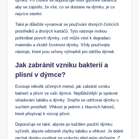
dýmku. Při čištění se doporučuje nosit gumové rukavice,
aby se zajistilo, že vše, co se dostane na dýmku, je co
nejvíce sterilní.
Také je důležité vyvarovat se používání drsných čisticích
prostředků a drsných kartáčů. Tyto nástroje mohou
poškrábat povrch dýmky, což může vést k degradaci
materiálu a zkrátit životnost dýmky. Vždy používejte
nástroje, které jsou určeny výhradně pro údržbu dýmek.
Jak zabránit vzniku bakterií a
plísní v dýmce?
Existuje několik účinných metod, jak zabránit vzniku
bakterií a plísní ve vaší dýmce. Nejdůležitější je správné
skladování tabáku a dýmky. Snažte se udržovat dýmku v
suchém prostředí. Vlhkost je jedním z hlavních faktorů,
které přispívají k rozvoji plísní.
Doporučuje se také, abyste po každém použití dýmku
vyčistili, abyste odstranili zbytky tabáku a vlhkost. Je dobré
nechat dýmku vyvětrat na vzduchu před jejím uložením. Z