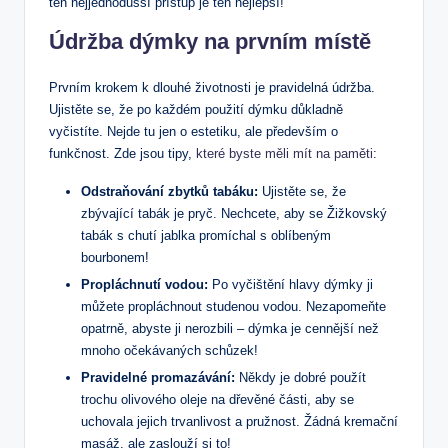
ten nejjednodušší přístup je ten nejlepší!
Údržba dýmky na prvním místě
Prvním krokem k dlouhé životnosti je pravidelná údržba.
Ujistěte se, že po každém použití dýmku důkladně
vyčistíte. Nejde tu jen o estetiku, ale především o
funkčnost. Zde jsou tipy,
které byste měli mít na paměti
:
Odstraňování zbytků tabáku:
Ujistěte se, že
zbývající tabák je pryč. Nechcete, aby se Žižkovský
tabák s chutí jablka promíchal s oblíbeným
bourbonem!
Propláchnutí vodou:
Po vyčištění hlavy dýmky ji
můžete propláchnout studenou vodou. Nezapomeňte
opatrně, abyste ji nerozbili – dýmka je cennější než
mnoho očekávaných schůzek!
Pravidelné promazávání:
Někdy je dobré použít
trochu olivového oleje na dřevěné části, aby se
uchovala jejich trvanlivost a pružnost. Žádná kremační
masáž, ale zaslouží si to!