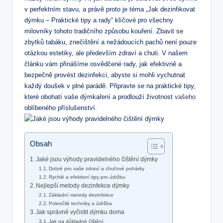
v perfektním stavu, a právě proto je téma „Jak dezinfikovat
dýmku – Praktické tipy a rady“ klíčové pro všechny
milovníky tohoto tradičního způsobu kouření. Zbavit se
zbytků tabáku, znečištění a nežádoucích pachů není pouze
otázkou estetiky, ale především zdraví a chuti. V našem
článku vám přinášíme osvědčené rady, jak efektivně a
bezpečně provést dezinfekci, abyste si mohli vychutnat
každý doušek v plné parádě. Připravte se na praktické tipy,
které obohatí vaše dýmkaření a prodlouží životnost
vašeho
oblíbeného příslušenství.
Obsah
Jaké jsou výhody pravidelného čištění dýmky
Dobré pro vaše zdraví a chuťové pohárky
Rychlé a efektivní tipy pro údržbu
Nejlepší metody dezinfekce dýmky
Základní metody dezinfekce
Pokročilé techniky a údržba
Jak správně vyčistit dýmku doma
Jak na důkladné čištění