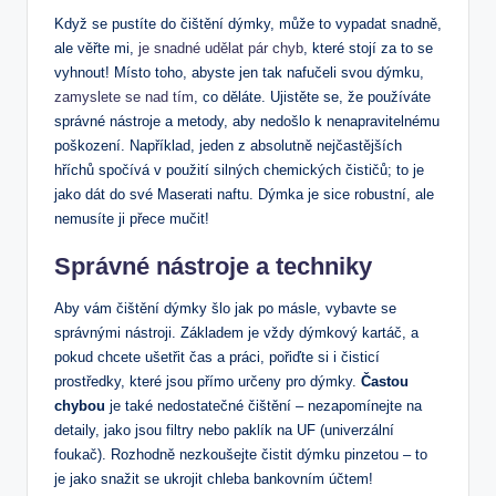
Když se pustíte do čištění dýmky, může to vypadat snadně,
ale věřte mi,
je snadné udělat pár chyb
, které stojí za to se
vyhnout! Místo toho, abyste jen tak nafučeli svou dýmku,
zamyslete se nad tím
, co děláte. Ujistěte se, že používáte
správné nástroje a metody, aby nedošlo k nenapravitelnému
poškození. Například, jeden z absolutně nejčastějších
hříchů spočívá v použití silných chemických čističů; to je
jako dát do své Maserati naftu. Dýmka je sice robustní, ale
nemusíte ji přece mučit!
Správné nástroje a techniky
Aby vám čištění dýmky šlo jak po másle, vybavte se
správnými nástroji. Základem je vždy dýmkový kartáč, a
pokud chcete ušetřit čas a práci, pořiďte si i čisticí
prostředky, které jsou přímo určeny pro dýmky.
Častou
chybou
je také nedostatečné čištění – nezapomínejte na
detaily, jako jsou filtry nebo paklík na UF (univerzální
foukač). Rozhodně nezkoušejte čistit dýmku pinzetou – to
je jako snažit se ukrojit chleba bankovním účtem!