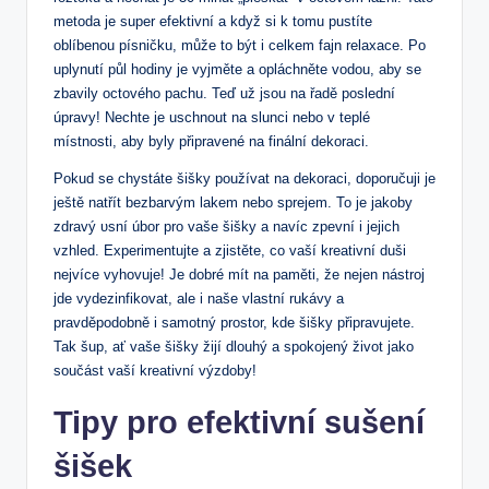
metoda je super efektivní a když si k tomu pustíte
oblíbenou písničku, může to být i celkem fajn relaxace. Po
uplynutí půl hodiny je vyjměte a opláchněte vodou, aby se
zbavily octového pachu. Teď už jsou na řadě poslední
úpravy! Nechte je uschnout na slunci nebo v teplé
místnosti, aby byly připravené na finální dekoraci.
Pokud se chystáte šišky používat na dekoraci, doporučuji je
ještě natřít bezbarvým lakem nebo sprejem. To je jakoby
zdravý υsní úbor pro vaše šišky a navíc zpevní i jejich
vzhled. Experimentujte a zjistěte, co vaší kreativní duši
nejvíce vyhovuje! Je dobré mít na paměti, že nejen nástroj
jde vydezinfikovat, ale i naše vlastní rukávy a
pravděpodobně i samotný prostor, kde šišky připravujete.
Tak šup, ať vaše šišky žijí dlouhý a spokojený život jako
součást vaší kreativní výzdoby!
Tipy pro efektivní sušení
šišek