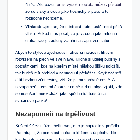
45 °C. Ale pozor,
příliš vysoká teplota může způsobit
,
že se šišky zkroutí jako třešničky v páře, a to
rozhodně nechceme.
Vlhkost:
Ujisti se, že místnost, kde sušíš, není příliš
vlhká. Pokud máš pocit, že je vzduch jako mléčná
dráha, raději záclony zatáhni a zapni ventilátor.
Abych to stylově zjednodušil, zkus si nakreslit fiktivní
rozvržení na plech ve své hlavě. Klidně si udělej bubliny s
poznámkami, kde na kterém místě nějakou šišku položíš,
tak budeš mít přehled a nebudou ti překážet. Když začneš
cítit hezkou vůni resiny, víš, že jsi na správné cestě. A
nezapomeň – čas od času se na ně mrkni, abys zjistil, zda
se nesušení nerozchází jako spěchající turisté na
svačinové pauze!
Nezapomeň na trpělivost
Sušení šišek může chvíli trvat, a to je naprosto v pořádku.
Pamatuj si, že pomalost je často klíčem k úspěchu. Ne
každý, kdo se vyžívá v kuchyni, je expert na sušení