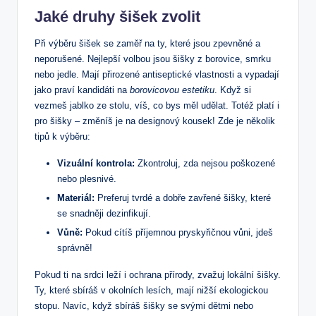
Jaké druhy šišek zvolit
Při výběru šišek se zaměř na ty, které jsou zpevněné a
neporušené. Nejlepší volbou jsou šišky z borovice, smrku
nebo jedle. Mají přirozené antiseptické vlastnosti a vypadají
jako praví kandidáti na
borovicovou estetiku
. Když si
vezmeš jablko ze stolu, víš, co bys měl udělat. Totéž platí i
pro šišky – změníš je na designový kousek! Zde je několik
tipů k výběru:
Vizuální kontrola:
Zkontroluj, zda nejsou poškozené
nebo plesnivé.
Materiál:
Preferuj tvrdé a dobře zavřené šišky, které
se snadněji dezinfikují.
Vůně:
Pokud cítíš příjemnou pryskyřičnou vůni, jdeš
správně!
Pokud ti na srdci leží i ochrana přírody, zvažuj lokální šišky.
Ty, které sbíráš v okolních lesích, mají nižší ekologickou
stopu. Navíc, když sbíráš šišky se svými dětmi nebo