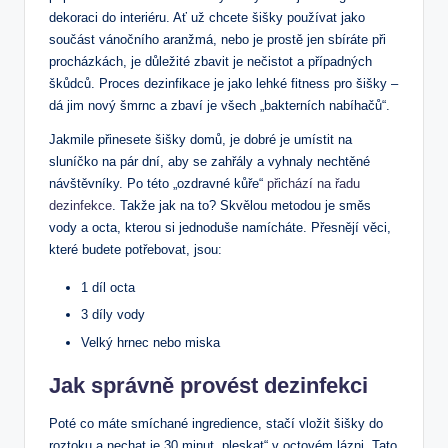
dekoraci do interiéru. Ať už chcete šišky používat jako
součást vánočního aranžmá, nebo je prostě jen sbíráte při
procházkách, je důležité zbavit je nečistot a případných
škůdců. Proces dezinfikace je jako lehké fitness pro šišky –
dá jim nový šmrnc a zbaví je všech „bakterních nabíhačů“.
Jakmile přinesete šišky domů, je dobré je umístit na
sluníčko na pár dní, aby se zahřály a vyhnaly nechtěné
návštěvníky. Po této „ozdravné kůře“
přichází na řadu
dezinfekce
. Takže jak na to? Skvělou metodou je směs
vody a octa, kterou si jednoduše namícháte. Přesnějí věci,
které budete potřebovat, jsou:
1 díl octa
3 díly vody
Velký hrnec nebo miska
Jak správně provést dezinfekci
Poté co máte smíchané ingredience, stačí vložit šišky do
roztoku a nechat je 30 minut „pleskat“ v octovém lázni. Tato