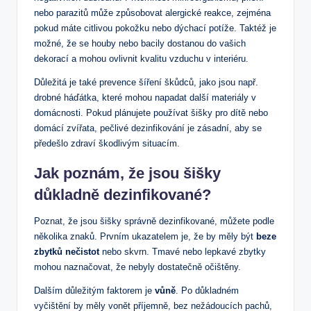
nebo parazitů může způsobovat alergické reakce, zejména
pokud máte citlivou pokožku nebo dýchací potíže. Taktéž je
možné, že se houby nebo bacily dostanou do vašich
dekorací a mohou ovlivnit kvalitu vzduchu v interiéru.
Důležitá je také prevence šíření škůdců, jako jsou např.
drobné háďátka, které mohou napadat další materiály v
domácnosti. Pokud plánujete používat šišky pro dítě nebo
domácí zvířata, pečlivé dezinfikování je zásadní, aby se
předešlo zdraví škodlivým situacím.
Jak poznám, že jsou šišky
důkladně dezinfikované?
Poznat, že jsou šišky správně dezinfikované, můžete podle
několika znaků. Prvním ukazatelem je, že by měly být
beze
zbytků nečistot
nebo skvrn. Tmavé nebo lepkavé zbytky
mohou naznačovat, že nebyly dostatečně očištěny.
Dalším důležitým faktorem je
vůně
. Po důkladném
vyčištění by měly vonět příjemně, bez nežádoucích pachů,