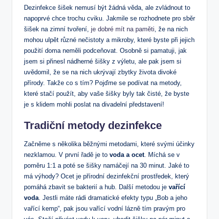
Dezinfekce šišek nemusí být žádná věda, ale zvládnout to
napoprvé chce trochu cviku. Jakmile se rozhodnete pro sběr
šišek na zimní tvoření,
je dobré mít na paměti
, že na nich
mohou ulpět různé nečistoty a mikroby, které byste při jejich
použití doma neměli podceňovat. Osobně si pamatuji, jak
jsem si přinesl nádherné šišky z výletu, ale pak jsem si
uvědomil, že se na nich ukrývají zbytky života divoké
přírody. Takže co s tím? Pojďme se podívat na metody,
které stačí použít, aby vaše šišky byly tak čisté, že byste
je s klidem mohli poslat na divadelní představení!
Tradiční metody dezinfekce
Začněme s několika běžnými metodami, které svými účinky
nezklamou. V první řadě je to
voda a ocet
. Míchá se v
poměru 1:1 a poté se šišky namáčejí na 30 minut. Jaké to
má výhody? Ocet je přírodní dezinfekční prostředek, který
pomáhá zbavit se bakterií a hub. Další metodou je
vařící
voda
. Jestli máte rádi dramatické efekty typu „Bob a jeho
vařící kemp“, pak jsou vařící vodní lázně tím pravým pro