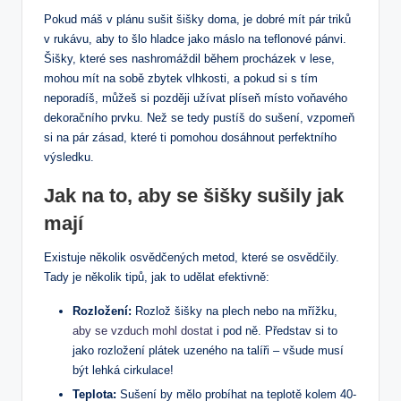
Pokud máš v plánu sušit šišky doma, je dobré mít pár triků
v rukávu, aby to šlo hladce jako máslo na teflonové pánvi.
Šišky, které ses nashromáždil během procházek v lese,
mohou mít na sobě zbytek vlhkosti, a pokud si s tím
neporadíš, můžeš si později užívat plíseň místo voňavého
dekoračního prvku. Než se tedy pustíš do sušení, vzpomeň
si na pár zásad, které ti pomohou dosáhnout perfektního
výsledku.
Jak na to, aby se šišky sušily jak
mají
Existuje několik osvědčených metod, které se osvědčily.
Tady je několik tipů, jak to udělat efektivně:
Rozložení:
Rozlož šišky na plech nebo na mřížku,
aby se vzduch mohl dostat
i pod ně. Představ si to
jako rozložení plátek uzeného na talíři – všude musí
být lehká cirkulace!
Teplota:
Sušení by mělo probíhat na teplotě kolem 40-