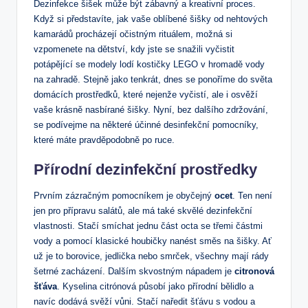
Dezinfekce šišek může být zábavný a kreativní proces.
Když si představíte, jak vaše oblíbené šišky od nehtových
kamarádů procházejí očistným rituálem, možná si
vzpomenete na dětství, kdy jste se snažili vyčistit
potápějící se modely lodí kostičky LEGO v hromadě vody
na zahradě. Stejně jako tenkrát, dnes se ponoříme do světa
domácích prostředků, které nejenže vyčistí, ale i osvěží
vaše krásně nasbírané šišky. Nyní, bez dalšího zdržování,
se podívejme na některé účinné desinfekční pomocníky,
které máte pravděpodobně po ruce.
Přírodní dezinfekční prostředky
Prvním zázračným pomocníkem je obyčejný
ocet
. Ten není
jen pro přípravu salátů, ale má také skvělé dezinfekční
vlastnosti. Stačí smíchat jednu část octa se třemi částmi
vody a pomocí klasické houbičky nanést směs na šišky. Ať
už je to borovice, jedlička nebo smrček, všechny mají rády
šetrné zacházení. Dalším skvostným nápadem je
citronová
šťáva
. Kyselina citrónová působí jako přírodní bělidlo a
navíc dodává svěží vůni. Stačí naředit šťávu s vodou a