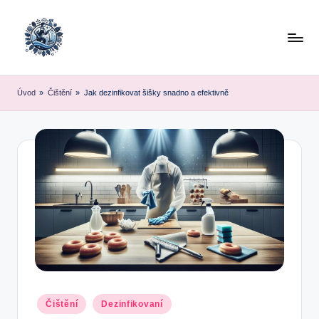
Skip
to
content
Úvod
»
Čištění
»
Jak dezinfikovat šišky snadno a efektivně
Posted
Čištění
Dezinfikovaní
in