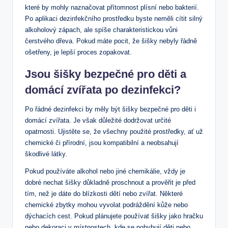
které by mohly naznačovat přítomnost plísní nebo bakterií.
Po aplikaci dezinfekčního prostředku byste neměli cítit silný
alkoholový zápach, ale spíše charakteristickou vůni
čerstvého dřeva. Pokud máte pocit, že šišky nebyly řádně
ošetřeny, je lepší proces zopakovat.
Jsou šišky bezpečné pro děti a
domácí zvířata po dezinfekci?
Po řádné dezinfekci by měly být šišky bezpečné pro děti i
domácí zvířata. Je však důležité dodržovat určité
opatrnosti. Ujistěte se, že všechny použité prostředky, ať už
chemické či přírodní, jsou kompatibilní a neobsahují
škodlivé látky.
Pokud používáte alkohol nebo jiné chemikálie, vždy je
dobré nechat šišky důkladně proschnout a prověřit je před
tím, než je dáte do blízkosti dětí nebo zvířat. Některé
chemické zbytky mohou vyvolat podráždění kůže nebo
dýchacích cest. Pokud plánujete používat šišky jako hračku
nebo dekoraci v místnostech, kde se pohybují děti nebo