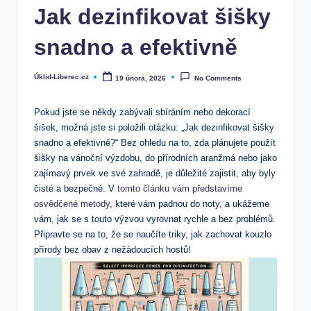
Jak dezinfikovat šišky
snadno a efektivně
Úklid-Liberec.cz
19 února, 2026
No Comments
Posted
by
Pokud jste se někdy zabývali sbíráním nebo dekorací
šišek, možná jste si položili otázku: „Jak dezinfikovat šišky
snadno a efektivně?“ Bez ohledu na to, zda plánujete použít
šišky na vánoční výzdobu, do přírodních aranžmá nebo jako
zajímavý prvek ve své zahradě, je důležité zajistit, aby byly
čisté a bezpečné. V
tomto článku vám představíme
osvědčené metody
, které vám padnou do noty, a ukážeme
vám, jak se s touto výzvou vyrovnat rychle a bez problémů.
Připravte se na to, že se naučíte triky, jak zachovat kouzlo
přírody bez obav z nežádoucích hostů!