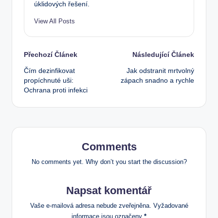
úklidových řešení.
View All Posts
Post
Přechozí Článek
Následující Článek
Čím dezinfikovat
Jak odstranit mrtvolný
navigation
propíchnuté uši:
zápach snadno a rychle
Ochrana proti infekci
Comments
No comments yet. Why don’t you start the discussion?
Napsat komentář
Vaše e-mailová adresa nebude zveřejněna.
Vyžadované
informace jsou označeny
*