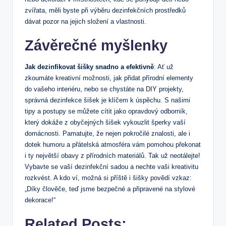
zvířata, měli byste při výběru dezinfekčních prostředků
dávat pozor na jejich složení a vlastnosti.
Závěrečné myšlenky
Jak dezinfikovat šišky snadno a efektivně
: Ať už
zkoumáte kreativní možnosti, jak přidat přírodní elementy
do vašeho interiéru, nebo se chystáte na DIY projekty,
správná dezinfekce šišek je klíčem k úspěchu. S našimi
tipy a postupy se můžete cítit jako opravdový odborník,
který dokáže z obyčejných šišek vykouzlit šperky vaší
domácnosti. Pamatujte, že nejen pokročilé znalosti, ale i
dotek humoru a přátelská atmosféra vám pomohou překonat
i ty největší obavy z přírodních materiálů. Tak už neotálejte!
Vybavte se vaší dezinfekční sadou a nechte vaši kreativitu
rozkvést. A kdo ví, možná si příště i šišky povědí vzkaz:
„Díky člověče, teď jsme bezpečné a připravené na stylové
dekorace!“
Related Posts: