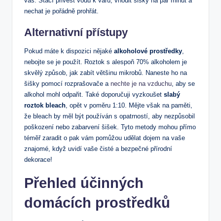
vás. Stačí přivést vodu k varu, vhodit šišky na pár minut a
nechat je pořádně prohřát.
Alternativní přístupy
Pokud máte k dispozici nějaké
alkoholové prostředky
,
nebojte se je použít. Roztok s alespoň 70% alkoholem je
skvělý způsob, jak zabít většinu mikrobů. Naneste ho na
šišky pomocí rozprašovače a
nechte je na vzduchu
, aby se
alkohol mohl odpařit. Také doporučuji vyzkoušet
slabý
roztok bleach
, opět v poměru 1:10. Mějte však na paměti,
že bleach by měl být používán s opatrností, aby nezpůsobil
poškození nebo zabarvení šišek. Tyto metody mohou přímo
téměř zaradit o pak vám pomůžou udělat dojem na vaše
znajomé, když uvidí vaše čisté a bezpečné přírodní
dekorace!
Přehled účinných
domácích prostředků