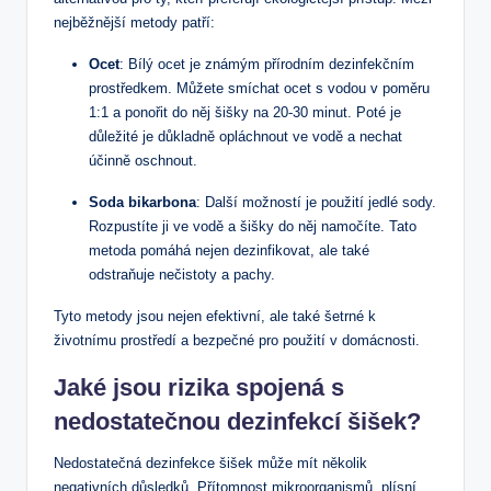
nejběžnější metody patří:
Ocet
: Bílý ocet je známým přírodním dezinfekčním
prostředkem. Můžete smíchat ocet s vodou v poměru
1:1 a ponořit do něj šišky na 20-30 minut. Poté je
důležité je důkladně opláchnout ve vodě a nechat
účinně oschnout.
Soda bikarbona
: Další možností je použití jedlé sody.
Rozpustíte ji ve vodě a šišky do něj namočíte. Tato
metoda pomáhá nejen dezinfikovat, ale také
odstraňuje nečistoty a pachy.
Tyto metody jsou nejen efektivní, ale také šetrné k
životnímu prostředí a bezpečné pro použití v domácnosti.
Jaké jsou rizika spojená s
nedostatečnou dezinfekcí šišek?
Nedostatečná dezinfekce šišek může mít několik
negativních důsledků. Přítomnost mikroorganismů, plísní