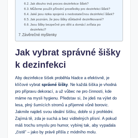
Jak dlouho trvá proces dezinfekce šišek?
Můžeme použít přírodní prostředky pro dezinfekci šišek?
Jaké jsou rizika spojená s nedostatečnou dezinfekcí šišek?
Jak poznám, že jsou šišky důkladně dezinfikované?
Jsou šišky bezpečné pro děti a domácí zvířata po
dezinfekci?
Závěrečné myšlenky
Jak vybrat správné šišky
k dezinfekci
Aby dezinfekce šišek proběhla hladce a efektivně, je
klíčové vybrat
správné šišky
. Ne každá šiška je vhodná
pro přípravu dekorací, a už vůbec ne pro činnosti, kde
máme na mysli hygienu. Představ si, že jdeš na výlet do
lesa, plný šumících stromů a příjemné vůně borovic.
Jakmile najdeš svou ideální šišku, dobře si ji prohlédni.
Zajímá tě, zda je suchá a bez viditelných plísní. A pokud
máš trochu smyslu pro humor, vybírej tak, aby vypadala
„čistě“ – jako by právě přišla z módního molu.