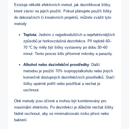
Existuje několik efektivních metod, jak dezinfikovat šišky,
které závisí na jejich použití. Pokud plánujete použít šišky
do dekoračních či kreativních projektů, můžete zvážit tyto
metody:
Teplota
: Jedním z nejjednodušších a nejefektivnějších
způsobů je horkovzdušná dezinfekce. Při teplotě 60–
70 °C by měly být šišky vystaveny po dobu 30–60
minut. Tento proces kills přítomné mikroby a parazity.
Alkohol nebo dezinfekční prostředky
: Další
metodou je použití 70% isopropylalkoholu nebo jiných
komerčně dostupných dezinfekčních prostředků. Stačí
šišky opatrně potřít nebo postříkat a nechat je
uschnout.
Obě metody jsou účinné a mohou být kombinovány pro
maximální efektivitu. Po dezinfekci je důležité nechat šišky
řádně oschnout, aby se minimalizovalo riziko plísní nebo
bakterií.