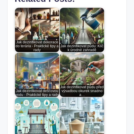
Jak dezinfikovat dekorace
do terária - Praktické tipy a
Jak dezinfikovat půdu: Klíč
rady
k úrodné zahradě
Jak dezinfikovat půdu před
Jak dezinfikovat dešťovou
výsadbou okurek snadno
vodu - Praktické tipy a rady
a…