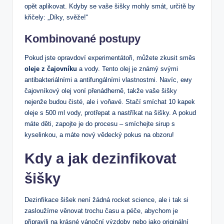
opět aplikovat. Kdyby se vaše šišky mohly smát, určitě by
křičely: „Díky, svěže!“
Kombinované postupy
Pokud jste opravdoví experimentátoři, můžete zkusit směs
oleje z čajovníku
a vody. Tento olej je známý svými
antibakteriálními a antifungálními vlastnostmi. Navíc, ему
čajovníkový olej voní přenádherně, takže vaše šišky
nejenže budou čisté, ale i voňavé. Stačí smíchat 10 kapek
oleje s 500 ml vody, protřepat a nastříkat na šišky. A pokud
máte děti, zapojte je do procesu – smíchejte sirup s
kyselinkou, a máte nový vědecký pokus na obzoru!
Kdy a jak dezinfikovat
šišky
Dezinfikace šišek není žádná rocket science, ale i tak si
zasloužíme věnovat trochu času a péče, abychom je
připravili na krásné vánoční výzdoby nebo jako originální