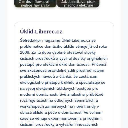
Čím dezinfikovat vrt –
Jak dezinfikovat písek
nejlepší tipy a triky
snadno a efektivně
Úklid-Liberec.cz
Šéfredaktor magazínu Úklid-Liberec.cz se
problematice domácího úklidu věnuje již od roku
2008. Za tu dobu osobně otestoval stovky
čisticích prostředků a vyvinul desítky originálních
postupů pro efektivní úklid domácnosti. Přičemž
své zkušenosti pravidelně sdílí prostřednictvím
praktických návodů a článků. Je zastáncem
ekologického přístupu k úklidu a specializuje se
na vývoj efektivních úklidových postupů pro
moderní domácnosti. Své znalosti si průběžně
rozšiřuje účastí na odborných seminářích a
workshopech zaměřených na nové trendy v
oblasti úklidu a péče o domácnost. Ve volném
čase se věnuje experimentování s přírodními
čisticími prostředky a vytváření inovativních