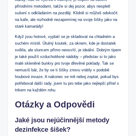
přírodními metodami, takže si dej pozor, abys nespletl
sušení s odkládáním na později. Klidně si můžeš odskočit
na kafe, ale rozhodně nezapomínej na svoje šišky jako na
staré kamarády!
Když jsou hotové, vyplatí se je skladovat na chladném a
suchém místě. Útulný koutek, za oknem, kde je dostatek
světla, ale sluncem přímo neosvítí, je ideální. Dobrým tipem
je také použít vzduchotěsné nádoby – představ si to jako
malé skleněné bunkry pro tvoje dřevěné poklady. Tak se
nemusíš bát, že by se ti šišky znovu vrátily v podobě
houbové invaze. A nakonec se mě neboj zeptat, pokud bys
potřeboval další rady, jsem tu pro tebe jako nejlepší přítel s
trikem na každém rohu.
Otázky a Odpovědi
Jaké jsou nejúčinnější metody
dezinfekce šišek?