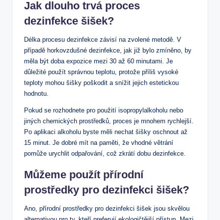
Jak dlouho trvá proces
dezinfekce šišek?
Délka procesu dezinfekce závisí na zvolené metodě. V
případě horkovzdušné dezinfekce, jak již bylo zmíněno, by
měla být doba expozice mezi 30 až 60 minutami. Je
důležité použít správnou teplotu, protože příliš vysoké
teploty mohou šišky poškodit a snížit jejich estetickou
hodnotu.
Pokud se rozhodnete pro použití isopropylalkoholu nebo
jiných chemických prostředků, proces je mnohem rychlejší.
Po aplikaci alkoholu byste měli nechat šišky oschnout až
15 minut. Je dobré mít na paměti, že vhodné větrání
pomůže urychlit odpařování, což zkrátí dobu dezinfekce.
Můžeme použít přírodní
prostředky pro dezinfekci šišek?
Ano, přírodní prostředky pro dezinfekci šišek jsou skvělou
alternativou pro ty, kteří preferují ekologičtější přístup. Mezi