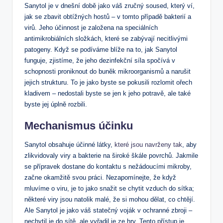
Sanytol je v dnešní době jako váš zručný soused, který ví,
jak se zbavit obtížných hostů – v tomto případě bakterií a
virů. Jeho účinnost je založena na speciálních
antimikrobiálních složkách, které se zabývají necitlivými
patogeny. Když se podíváme blíže na to, jak Sanytol
funguje, zjistíme, že jeho dezinfekční síla spočívá v
schopnosti proniknout do buněk mikroorganismů a narušit
jejich strukturu. To je jako byste se pokusili rozlomit ořech
kladivem – nedostali byste se jen k jeho potravě, ale také
byste jej úplně rozbili.
Mechanismus účinku
Sanytol obsahuje účinné látky,
které jsou navrženy tak
, aby
zlikvidovaly viry a bakterie na široké škále povrchů. Jakmile
se přípravek dostane do kontaktu s nežádoucími mikroby,
začne okamžitě svou práci. Nezapomínejte, že když
mluvíme o viru, je to jako snažit se chytit vzduch do sítka;
některé viry jsou natolik malé, že si mohou dělat, co chtějí.
Ale Sanytol je jako váš statečný voják v ochranné zbroji –
nechytil je do sítě, ale vyřadil je ze hry. Tento přístup je