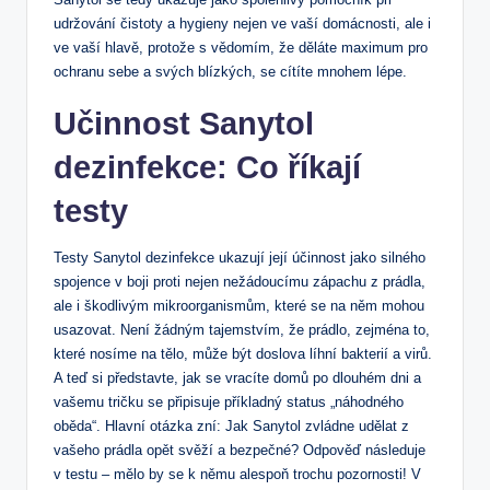
udržování čistoty a hygieny nejen ve vaší domácnosti, ale i
ve vaší hlavě, protože s vědomím, že děláte maximum pro
ochranu sebe a svých blízkých, se cítíte mnohem lépe.
Učinnost Sanytol
dezinfekce: Co říkají
testy
Testy Sanytol dezinfekce ukazují její účinnost jako silného
spojence v boji proti nejen nežádoucímu zápachu z prádla,
ale i škodlivým mikroorganismům, které se na něm mohou
usazovat. Není žádným tajemstvím, že prádlo, zejména to,
které nosíme na tělo, může být doslova líhní bakterií a virů.
A teď si představte, jak se vracíte domů po dlouhém dni a
vašemu tričku se připisuje příkladný status „náhodného
oběda“. Hlavní otázka zní: Jak Sanytol zvládne udělat z
vašeho prádla opět svěží a bezpečné? Odpověď následuje
v testu – mělo by se k němu alespoň trochu pozornosti! V