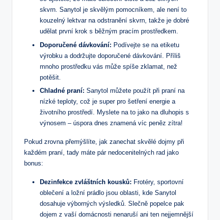
skvrn. Sanytol je skvělým pomocníkem, ale není to
kouzelný lektvar na odstranění skvrn, takže je dobré
udělat první krok s běžným pracím prostředkem.
Doporučené dávkování:
Podívejte se na etiketu
výrobku a dodržujte doporučené dávkování. Příliš
mnoho prostředku vás může spíše zklamat, než
potěšit.
Chladné praní:
Sanytol můžete použít při praní na
nízké teploty, což je super pro šetření energie a
životního prostředí. Myslete na to jako na dluhopis s
výnosem – úspora dnes znamená víc peněz zítra!
Pokud zrovna přemýšlíte, jak zanechat skvělé dojmy při
každém praní, tady máte pár nedocenitelných rad jako
bonus:
Dezinfekce zvláštních kousků:
Frotéry, sportovní
oblečení a ložní prádlo jsou oblasti, kde Sanytol
dosahuje výborných výsledků. Slečně popelce pak
dojem z vaší domácnosti nenaruší ani ten nejjemnější