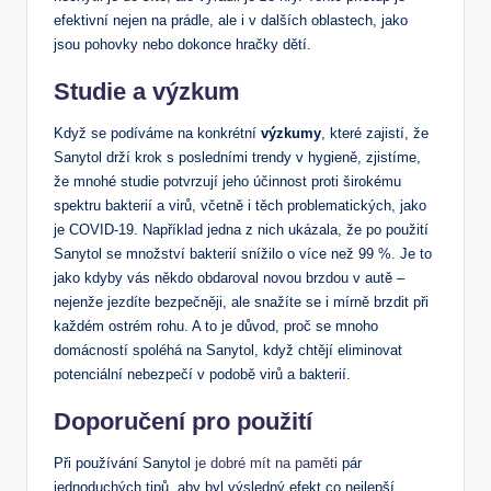
efektivní nejen na prádle, ale i v dalších oblastech, jako
jsou pohovky nebo dokonce hračky dětí.
Studie a výzkum
Když se podíváme na konkrétní
výzkumy
, které zajistí, že
Sanytol drží krok s posledními trendy v hygieně, zjistíme,
že mnohé studie potvrzují jeho účinnost proti širokému
spektru bakterií a virů, včetně i těch problematických, jako
je COVID-19. Například jedna z nich ukázala, že po použití
Sanytol se množství bakterií snížilo o více než 99 %. Je to
jako kdyby vás někdo obdaroval novou brzdou v autě –
nejenže jezdíte bezpečněji, ale snažíte se i mírně brzdit při
každém ostrém rohu. A to je důvod, proč se mnoho
domácností spoléhá na Sanytol, když chtějí eliminovat
potenciální nebezpečí v podobě virů a bakterií.
Doporučení pro použití
Při používání Sanytol
je dobré mít na paměti
pár
jednoduchých tipů, aby byl výsledný efekt co nejlepší.