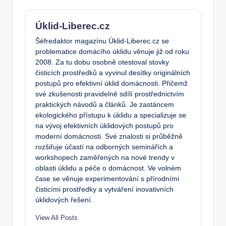
Úklid-Liberec.cz
Šéfredaktor magazínu Úklid-Liberec.cz se
problematice domácího úklidu věnuje již od roku
2008. Za tu dobu osobně otestoval stovky
čisticích prostředků a vyvinul desítky originálních
postupů pro efektivní úklid domácnosti. Přičemž
své zkušenosti pravidelně sdílí prostřednictvím
praktických návodů a článků. Je zastáncem
ekologického přístupu k úklidu a specializuje se
na vývoj efektivních úklidových postupů pro
moderní domácnosti. Své znalosti si průběžně
rozšiřuje účastí na odborných seminářích a
workshopech zaměřených na nové trendy v
oblasti úklidu a péče o domácnost. Ve volném
čase se věnuje experimentování s přírodními
čisticími prostředky a vytváření inovativních
úklidových řešení.
View All Posts