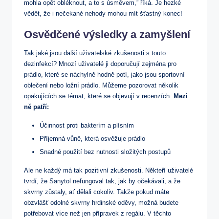
mohla opět obléknout, a to s úsměvem,” říká. Je hezké
vědět, že i nečekané nehody mohou mít šťastný konec!
Osvědčené výsledky a zamyšlení
Tak jaké jsou další uživatelské zkušenosti s touto
dezinfekcí? Mnozí uživatelé ji doporučují zejména pro
prádlo, které se náchylně hodně potí, jako jsou sportovní
oblečení nebo ložní prádlo. Můžeme pozorovat několik
opakujících se témat, které se objevují v recenzích.
Mezi
ně patří:
Účinnost proti bakterím a plísním
Příjemná vůně, která osvěžuje prádlo
Snadné použití bez nutnosti složitých postupů
Ale ne každý má tak pozitivní zkušenosti. Někteří uživatelé
tvrdí, že Sanytol nefungoval tak, jak by očekávali, a že
skvrny zůstaly, ať dělali cokoliv. Takže pokud máte
obzvlášť odolné skvrny hrdinské oděvy, možná budete
potřebovat více než jen přípravek z regálu. V těchto