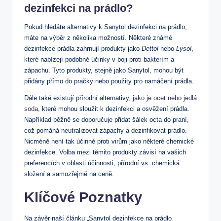
dezinfekci na prádlo?
Pokud hledáte alternativy k Sanytol dezinfekci na prádlo,
máte na výběr z několika možností. Některé známé
dezinfekce prádla zahrnují produkty jako
Dettol
nebo
Lysol
,
které nabízejí podobné účinky v boji proti bakterím a
zápachu. Tyto produkty, stejně jako Sanytol, mohou být
přidány přímo do pračky nebo použity pro namáčení prádla.
Dále také existují přírodní alternativy,
jako je ocet nebo jedlá
soda
, které mohou sloužit k dezinfekci a osvěžení prádla.
Například běžně se doporučuje přidat šálek octa do praní,
což pomáhá neutralizovat zápachy a dezinfikovat prádlo.
Nicméně není tak účinné proti virům jako některé chemické
dezinfekce. Volba mezi těmito produkty závisí na vašich
preferencích v oblasti účinnosti, přírodní vs. chemická
složení a samozřejmě na ceně.
Klíčové Poznatky
Na závěr naší článku „Sanytol dezinfekce na prádlo