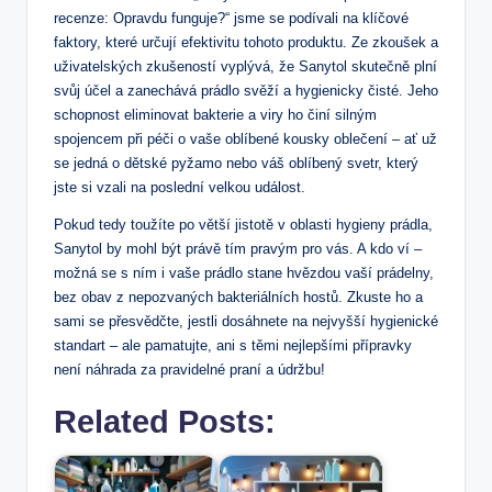
recenze: Opravdu funguje?“ jsme se podívali na klíčové
faktory, které určují efektivitu tohoto produktu. Ze zkoušek a
uživatelských zkušeností vyplývá, že Sanytol skutečně plní
svůj účel a zanechává prádlo svěží a hygienicky čisté. Jeho
schopnost eliminovat bakterie a viry ho činí silným
spojencem při péči o vaše oblíbené kousky oblečení – ať už
se jedná o dětské pyžamo nebo váš oblíbený svetr, který
jste si vzali na poslední velkou událost.
Pokud tedy toužíte po větší jistotě v oblasti hygieny prádla,
Sanytol by mohl být právě tím pravým pro vás. A kdo ví –
možná se s ním i vaše prádlo stane hvězdou vaší prádelny,
bez obav z nepozvaných bakteriálních hostů. Zkuste ho a
sami se přesvědčte, jestli dosáhnete na nejvyšší hygienické
standart – ale pamatujte, ani s těmi nejlepšími přípravky
není náhrada za pravidelné praní a údržbu!
Related Posts: