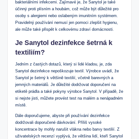
bakteriálními infekcemi. Zajímavé je, že Sanytol je také
účinný proti plísním a houbám, což může být důležité pro
osoby s alergiemi nebo oslabeným imunitním systémem.
Pravidelný používání nemusí jen pomoci zlepšit hygienu,
ale může také přispět k celkovému zdraví domácnosti.
Je Sanytol dezinfekce šetrná k
textiliím?
Jedním z častých dotazů, který si lidé kladou, je, zda
Sanytol dezinfekce nepoškozuje textil. Výrobce uvádí, že
Sanytol je šetrný k většině textilií, včetně barevných a
jemných materiálů. Je důležité dodržovat doporučení na
etiketě prádla a také pokyny výrobce Sanytol. V případě, že
si nejste jisti, můžete provést test na malém a nenápadném
místě.
Dále doporučujeme, abyste při používání dezinfekce
dodržovali doporučené dávkování. Příliš vysoké
koncentrace by mohly narušit vlákna nebo barvy textilií. Z
uživatelských recenzí vyplývá, že většina lidí, kteří Sanytol