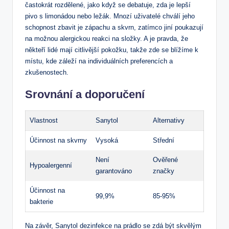
častokrát rozdělené, jako když se debatuje, zda je lepší
pivo s limonádou nebo ležák. Mnozí uživatelé chválí jeho
schopnost zbavit je zápachu a skvrn, zatímco jiní poukazují
na možnou alergickou reakci na složky. A je pravda, že
někteří lidé mají citlivější pokožku, takže zde se blížíme k
místu, kde záleží na individuálních preferencích a
zkušenostech.
Srovnání a doporučení
Vlastnost
Sanytol
Alternativy
Účinnost na skvrny
Vysoká
Střední
Není
Ověřené
Hypoalergenní
garantováno
značky
Účinnost na
99,9%
85-95%
bakterie
Na závěr, Sanytol dezinfekce na prádlo se zdá být skvělým