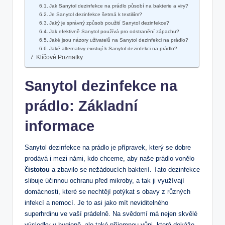
Jak Sanytol dezinfekce na prádlo působí na bakterie a viry?
Je Sanytol dezinfekce šetrná k textiliím?
Jaký je správný způsob použití Sanytol dezinfekce?
Jak efektivně Sanytol používá pro odstranění zápachu?
Jaké jsou názory uživatelů na Sanytol dezinfekci na prádlo?
Jaké alternativy existují k Sanytol dezinfekci na prádlo?
Klíčové Poznatky
Sanytol dezinfekce na
prádlo: Základní
informace
Sanytol dezinfekce na prádlo je přípravek, který se dobre
prodává i mezi námi, kdo chceme, aby naše prádlo vonělo
čistotou
a zbavilo se nežádoucích bakterií. Tato dezinfekce
slibuje účinnou ochranu před mikroby, a tak ji využívají
domácnosti, které se nechtějí potýkat s obavy z různých
infekcí a nemocí. Je to asi jako mít neviditelného
superhrdinu ve vaší prádelně. Na svědomí má nejen skvělé
výsledky v hygieně, ale také příjemnou vůni, která dokáže