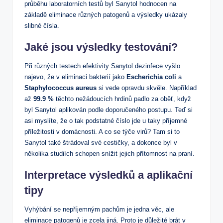
průběhu laboratorních testů byl Sanytol hodnocen na
základě eliminace různých patogenů a výsledky ukázaly
slibné čísla.
Jaké jsou výsledky testování?
Při různých testech efektivity Sanytol dezinfece vyšlo
najevo, že v eliminaci bakterií jako
Escherichia coli
a
Staphylococcus aureus
si vede opravdu skvěle. Například
až
99.9 %
těchto nežádoucích hrdinů padlo za oběť, když
byl Sanytol aplikován podle doporučeného postupu. Teď si
asi myslíte, že o tak podstatné číslo jde u taky příjemné
příležitosti v domácnosti. A co se týče virů? Tam si to
Sanytol také štrádoval své cestičky, a dokonce byl v
několika studiích schopen snížit jejich přítomnost na praní.
Interpretace výsledků a aplikační
tipy
Vyhýbání se nepříjemným pachům je jedna věc, ale
eliminace patogenů je zcela jiná. Proto je důležité brát v