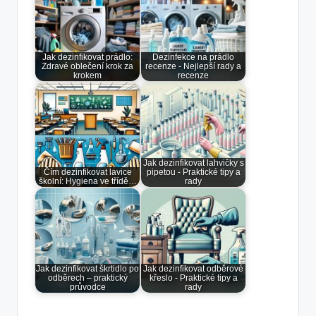
Jak dezinfikovat prádlo:
Dezinfekce na prádlo
Zdravé oblečení krok za
recenze - Nejlepší rady a
krokem
recenze
Jak dezinfikovat lahvičky s
Čím dezinfikovat lavice
pipetou - Praktické tipy a
školní: Hygiena ve třídě…
rady
Jak dezinfikovat škrtidlo po
Jak dezinfikovat odběrové
odběrech – praktický
křeslo - Praktické tipy a
průvodce
rady