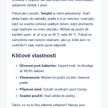
zpříjemnit zážitek z praní.
Pokud jde o použití,
Sanytol
je velmi jednoduchý. Stačí
přidat kapku do nakládky prádla a to je všechno, snad jako
když se snažíte vyhnout sladkým řečem, když procházíte
Lego hračkami ve svém obýváku. Můžete jej použít při
každém praní, ať už to je na 40 °C nebo 60 °C. Pokud se
zamyslíme nad častými otázkami, jako je, kolik porcí to
vydrželo? I tady máme jasné odpovědi.
Klíčové vlastnosti
Účinnost proti bakteriím:
Sanytol tvrdí, že likviduje
až 99,9% bakterií.
Všestrannost:
Můžete ho použít na bílé i barevné
prádlo.
Příjemná vůně:
Vytváří osvěžující pocit čistoty.
Snadné použití:
Stačí přidat do pračky.
Takže, co na to říká odborná veřejnost? Názory jsou