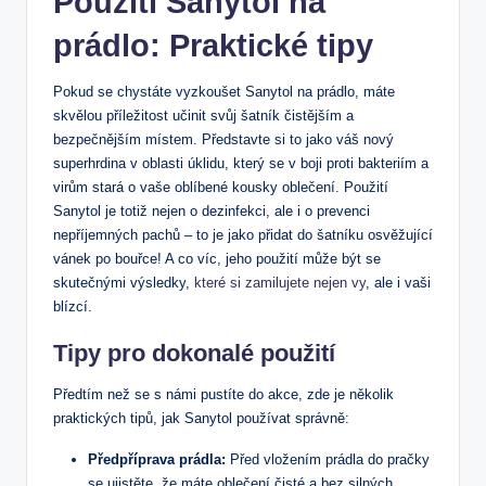
Použití Sanytol na
prádlo: Praktické tipy
Pokud se chystáte vyzkoušet Sanytol na prádlo, máte
skvělou příležitost učinit svůj šatník čistějším a
bezpečnějším místem. Představte si to jako váš nový
superhrdina v oblasti úklidu, který se v boji proti bakteriím a
virům stará o vaše oblíbené kousky oblečení. Použití
Sanytol je totiž nejen o dezinfekci, ale i o prevenci
nepříjemných pachů – to je jako přidat do šatníku osvěžující
vánek po bouřce! A co víc, jeho použití může být se
skutečnými výsledky,
které si zamilujete nejen vy
, ale i vaši
blízcí.
Tipy pro dokonalé použití
Předtím než se s námi pustíte do akce, zde je několik
praktických tipů, jak Sanytol používat správně:
Předpříprava prádla:
Před vložením prádla do pračky
se ujistěte, že máte oblečení čisté a bez silných