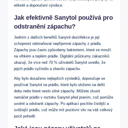
etiketě a doporučení výrobce.
Jak efektivně Sanytol používá pro
odstranění zápachu?
Jedním z dalších benefitů Sanytol dezinfekce je její
schopnost odstraňovat nepříjemné zápachy z prádla.
Zápachy jsou často způsobeny bakteriemi, které se množí
na vlhkém a teplém prádle. Digitální průzkumy zákazníků
ukazují, že více než 70 % uživatelů Sanytol uvedlo, že
jejich prádlo vyčistilo a zbavilo zápachu.
Aby bylo dosaženo nejlepších výsledků, doporučuje se
používat Sanytol na prádlo, které bylo uloženo na delší
dobu nebo které neslo silné zápachy. Můžete zkusit
namáčet prádlo v roztoku Sanytol před praním, což pomůže
uvolnit a odstranit zápachy. Po aplikaci pocítíte čistější a
svěžejší prádlo, což může mít pozitivní vliv na váš celkový
pocit pohodlí.