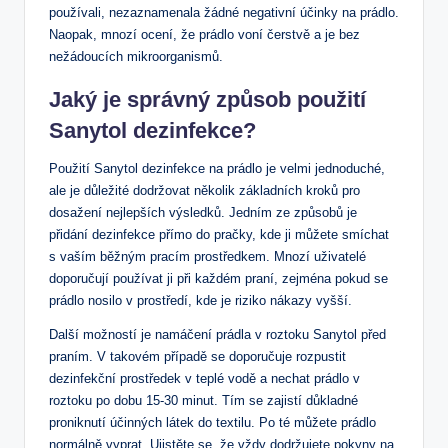
používali, nezaznamenala žádné negativní účinky na prádlo.
Naopak, mnozí ocení, že prádlo voní čerstvě a je bez
nežádoucích mikroorganismů.
Jaký je správný způsob použití
Sanytol dezinfekce?
Použití Sanytol dezinfekce na prádlo je velmi jednoduché,
ale je důležité dodržovat několik základních kroků pro
dosažení nejlepších výsledků. Jedním ze způsobů je
přidání dezinfekce přímo do pračky, kde ji můžete smíchat
s vaším běžným pracím prostředkem. Mnozí uživatelé
doporučují používat ji při každém praní, zejména pokud se
prádlo nosilo v prostředí, kde je riziko nákazy vyšší.
Další možností je namáčení prádla v roztoku Sanytol před
praním. V takovém případě se doporučuje rozpustit
dezinfekční prostředek v teplé vodě a nechat prádlo v
roztoku po dobu 15-30 minut. Tím se zajistí důkladné
proniknutí účinných látek do textilu. Po té můžete prádlo
normálně vyprat. Ujistěte se, že vždy dodržujete pokyny na