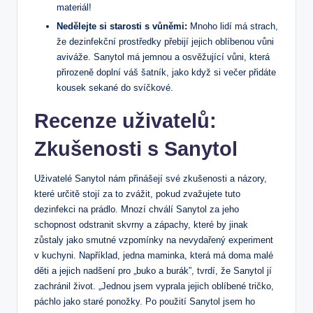
materiál!
Nedělejte si starosti s vůněmi:
Mnoho lidí má strach,
že dezinfekční prostředky přebijí jejich oblíbenou vůni
aviváže. Sanytol má jemnou a osvěžující vůni, která
přirozeně doplní váš šatník, jako když si večer přidáte
kousek sekané do svíčkové.
Recenze uživatelů:
Zkušenosti s Sanytol
Uživatelé Sanytol nám přinášejí své zkušenosti a názory,
které určitě stojí za to zvážit, pokud zvažujete tuto
dezinfekci na prádlo. Mnozí chválí Sanytol za jeho
schopnost odstranit skvrny a zápachy, které by jinak
zůstaly jako smutné vzpomínky na nevydařený experiment
v kuchyni. Například, jedna maminka, která má doma malé
děti a jejich nadšení pro „buko a burák”, tvrdí, že Sanytol jí
zachránil život. „Jednou jsem vyprala jejich oblíbené tričko,
páchlo jako staré ponožky. Po použití Sanytol jsem ho