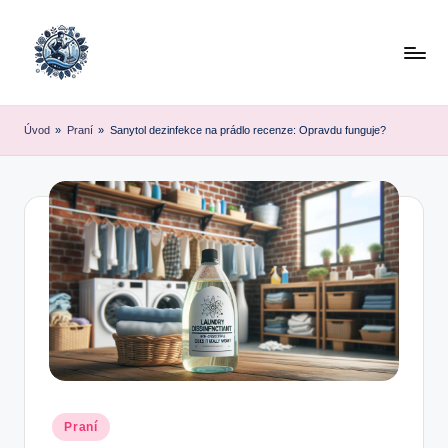
Skip
to
content
Úvod
»
Praní
»
Sanytol dezinfekce na prádlo recenze: Opravdu funguje?
Posted
Praní
in