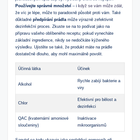
Používejte správné množství
– i
když se vám může zdát
,
že víc je lépe, může to paradoxně působit proti vám. Také
důkladné
předpírání prádla
může výrazně zefektivnit
dezinfekční proces. Zkuste se na to podívat jako na
přípravu vašeho oblíbeného receptu; pokud vynecháte
základní ingredience, nikdy se nedočkáte kýženého
výsledku. Ujistěte se také, že produkt máte na prádle
dostatečně dlouho, aby mohl maximálně povolit.
Účinná látka
Účinek
Rychle zabíjí bakterie a
Alkohol
viry
Efektivní pro bělost a
Chlor
dezinfekci
QAC (kvaternární amoniové
Inaktivace
sloučeniny)
mikroorganismů
Sanytol se tedy ukazuje jako spolehlivý pomocník při