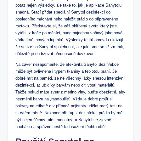
potaz nejen výsledky, ale také to, jak je aplikace Sanytolu
snadná. Stačí přidat speciální Sanytol dezinfekci do
posledního máchání nebo naložit prádlo do připraveného
roztoku. Představte si, že váš oblíbený svetr, který jste
vytáhli z koše po měsíci, bude najednou voňavý jako nová
várka květinových lupínků. Výsledky testů opravdu ukazují,
že se lze na Sanytol spolehnout, ale jak jsme se již zmínili,
důležité je dodržovat předepsané dávkování.
Na závěr nezapomeňte, že efektivita Sanytol dezinfekce
může být ovlivněna i typem tkaniny a teplotou praní. Je
dobré mít na paměti, že ne všechny látky snesou intenzivní
dezinfekci, ať už díky barvám nebo citlivosti materiálů.
Takže pokud máte svetr z merino vlny, buďte obezřetní, aby
nezměnil barvu na „ratatouille“. Vždy je dobré projít si
pokyny na etiketě a v případě nejistoty udělat malý
test
na
skrytém místě. Nakonec přístup k dezinfekci prádla by měl
být nejen účinný, ale i radostný, a Sanytol se zjevně
nachází na správné cestě k dosažení těchto cílů!