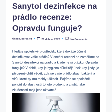
Sanytol dezinfekce na
prádlo recenze:
Opravdu funguje?
Úklid-Liberec.cz
21 dubna, 2026
No Comments
Posted
by
Hledáte spolehlivý prostředek, který dokáže účinně
desinfikovat vaše prádlo? V dnešní recenzi se zaměříme na
Sanytol dezinfekci na prádlo a klademe si otázku: Opravdu
funguje? V době, kdy je hygiena důležitější než kdy jindy, je
přirozené chtít vědět, zda se vaše prádlo zbaví bakterií a
virů, které by mu mohly uškodit. Pojďme se společně
ponořit do vlastností tohoto produktu a zjistit, jaké
zkušenosti mají jeho uživatelé.