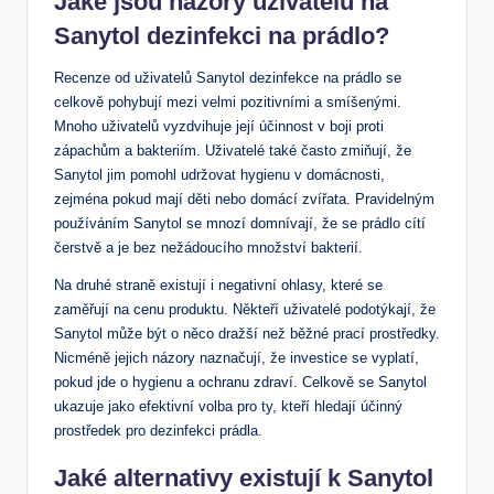
Jaké jsou názory uživatelů na
Sanytol dezinfekci na prádlo?
Recenze od uživatelů Sanytol dezinfekce na prádlo se
celkově pohybují mezi velmi pozitivními a smíšenými.
Mnoho uživatelů vyzdvihuje její účinnost v boji proti
zápachům a bakteriím. Uživatelé také často zmiňují, že
Sanytol jim pomohl udržovat hygienu v domácnosti,
zejména pokud mají děti nebo domácí zvířata. Pravidelným
používáním Sanytol se mnozí domnívají, že se prádlo cítí
čerstvě a je bez nežádoucího množství bakterií.
Na druhé straně existují i negativní ohlasy, které se
zaměřují na cenu produktu. Někteří uživatelé podotýkají, že
Sanytol může být o něco dražší než běžné prací prostředky.
Nicméně jejich názory naznačují, že investice se vyplatí,
pokud jde o hygienu a ochranu zdraví. Celkově se Sanytol
ukazuje jako efektivní volba pro ty, kteří hledají účinný
prostředek pro dezinfekci prádla.
Jaké alternativy existují k Sanytol