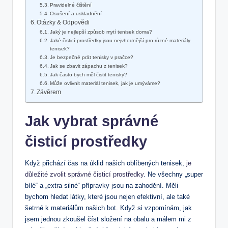
Pravidelné čištění
Osušení a uskladnění
Otázky & Odpovědi
Jaký je nejlepší způsob mytí tenisek doma?
Jaké čisticí prostředky jsou nejvhodnější pro různé materiály
tenisek?
Je bezpečné prát tenisky v pračce?
Jak se zbavit zápachu z tenisek?
Jak často bych měl čistit tenisky?
Může ovlivnit materiál tenisek, jak je umýváme?
Závěrem
Jak vybrat správné
čisticí prostředky
Když přichází čas na úklid našich oblíbených tenisek,
je
důležité zvolit správné čisticí prostředky
. Ne všechny „super
bílé“ a „extra silné“ přípravky jsou na zahodění. Měli
bychom hledat látky, které jsou nejen efektivní, ale také
šetrné k materiálům našich bot. Když si vzpomínám, jak
jsem jednou zkoušel číst složení na obalu a málem mi z