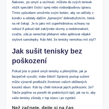
Nakonec, po umytí a uschnutí, můžete do svých tenisek
vložit speciální čisticí sprej nebo vodoodpudivou úpravu.
Tímto způsobem umožníte svým botám, aby se udržely v
kondici a odolaly dalším „špinavým“ dobrodružstvím, která
na ně čekají. Je to jako mít superhrdinskou ochranu na
nohou! A pokud rádi zakrýváte skvrny a nedokonalosti,
zvažte, zda je nenechat přebarvit nebo aplikovat nějaké
stylové samolepky. Kdo řekl, že tenisky nemohou mít styl?
Jak sušit tenisky bez
poškození
Pokud jste si právě umyli tenisky a přemýšlíte, jak je
bezpečně vysušit, máte štěstí! Správný postup sušení
může výrazně prodloužit životnost vašich oblíbených
kousků obuvi. Kdo by chtěl riskovat jejich poškození, že?
Takže pojďme se ponořit do praktických tipů, jak na to, aby
vaše tenisky zůstaly v top stavu i po vyprání.
Než začnete, dejte si na čas