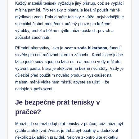
Každý materiál tenisek vyžaduje jiný přístup, což se vyplácí
mít na paměti. Pro tenisky z plátna je ideální použít mírně
mýdlovou vodu. Pokud máte tenisky z kůže, nejvhodnější je
speciální čisticí prostředek určený pouze pro kožené
výrobky, protože běžné mýdlo může poškodit povrch a
způsobit zaschnutí.
Přírodní alternativy, jako je
ocet
a
soda bikarbona
, fungují
skvěle pro odstraňování skvrn a zápachu. Kombinace jedné
lžíce jedlé sody s jednou lžící octa a trochou vody můžete
vytvořit pastu, která je efektivní na běžné nečistoty. Vždy je
důležité před použitím nového produktu vyzkoušet na
malém, méně viditelném místě, abyste se ujistili, že
nedojde k poškození.
Je bezpečné prát tenisky v
pračce?
Mnozí lidé se rozhodují prát tenisky v pračce, což může být
rychlé a efektivní. Avšak je třeba být opatrný a dodržovat
několik základních pravidel. Nejprve zkontrolujte etiketku