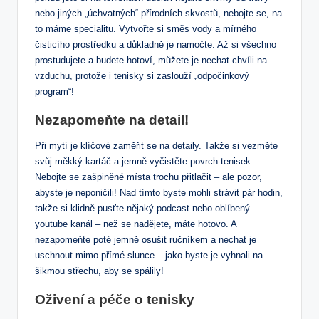
nebo jiných „úchvatných“ přírodních skvostů, nebojte se, na
to máme specialitu. Vytvořte si směs vody a mírného
čisticího prostředku a důkladně je namočte. Až si všechno
prostudujete a budete hotoví, můžete je nechat chvíli na
vzduchu, protože i tenisky si zaslouží „odpočinkový
program“!
Nezapomeňte na detail!
Při mytí je klíčové zaměřit se na detaily. Takže si vezměte
svůj měkký kartáč a jemně vyčistěte povrch tenisek.
Nebojte se zašpiněné místa trochu přitlačit – ale pozor,
abyste je neponičili! Nad tímto byste mohli strávit pár hodin,
takže si klidně pusťte nějaký podcast nebo oblíbený
youtube kanál – než se nadějete, máte hotovo. A
nezapomeňte poté jemně osušit ručníkem a nechat je
uschnout mimo přímé slunce – jako byste je vyhnali na
šikmou střechu, aby se spálily!
Oživení a péče o tenisky