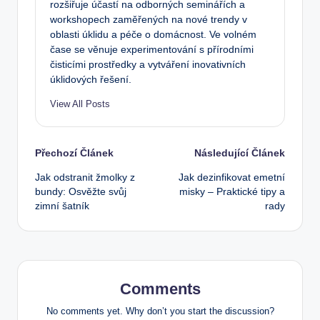
rozšiřuje účastí na odborných seminářích a
workshopech zaměřených na nové trendy v
oblasti úklidu a péče o domácnost. Ve volném
čase se věnuje experimentování s přírodními
čisticími prostředky a vytváření inovativních
úklidových řešení.
View All Posts
Post
Přechozí Článek
Následující Článek
Jak odstranit žmolky z
Jak dezinfikovat emetní
navigation
bundy: Osvěžte svůj
misky – Praktické tipy a
zimní šatník
rady
Comments
No comments yet. Why don’t you start the discussion?