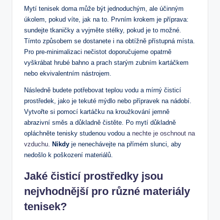
Mytí tenisek doma může být jednoduchým, ale účinným
úkolem, pokud víte, jak na to. Prvním krokem je příprava:
sundejte tkaničky a vyjměte stélky, pokud je to možné.
Tímto způsobem se dostanete i na obtížně přístupná místa.
Pro pre-minimalizaci nečistot doporučujeme opatrně
vyškrábat hrubé bahno a prach starým zubním kartáčkem
nebo ekvivalentním nástrojem.
Následně budete potřebovat teplou vodu a mírný čisticí
prostředek, jako je tekuté mýdlo nebo přípravek na nádobí.
Vytvořte si pomocí kartáčku na kroužkování jemně
abrazivní směs a důkladně čistěte. Po mytí důkladně
opláchněte tenisky studenou vodou a
nechte je oschnout na
vzduchu
.
Nikdy
je nenechávejte na přímém slunci, aby
nedošlo k poškození materiálů.
Jaké čisticí prostředky jsou
nejvhodnější pro různé materiály
tenisek?