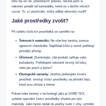
toho šly oči do „skleněných“ potisků, nechal jsem si
nakonec poradit od kamarádky, která se v těchto věcech
vyzná. To, co používáte, může udělat obrovský rozdíl!
Jaké prostředky zvolit?
Při výběru čisticích prostředků se zaměřte na:
Šetrnost k materiálu:
Ne všechny tenisky snesou
agresivní chemikálie. Například kůže a semiš potřebují
jemnější přístup.
Účinnost:
Zkontrolujte, zda produkt splňuje vaše
požadavky. Potřebujete odstranit skvrny od trávy,
nebo jen prach a špínu?
Ekologické varianty:
Jestliže preferujete životní
prostředí, existují čisticí prostředky na přírodní bázi,
které jsou účinné a šetrné.
Pokud máte tenisky s technologií jako je GORE-TEX,
vyberte speciální čisticí prostředky vhodné pro tyto
materiály. Jako byste nedali do pračky svetr z vlny, vyhněte