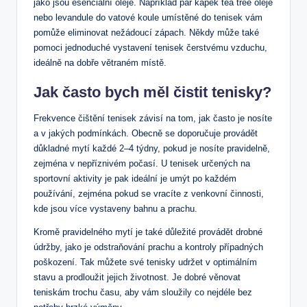
jako jsou esenciální oleje. Například pár kapek tea tree oleje
nebo levandule do vatové koule umístěné do tenisek vám
pomůže eliminovat nežádoucí zápach. Někdy může také
pomoci jednoduché vystavení tenisek čerstvému vzduchu,
ideálně na dobře větraném místě.
Jak často bych měl čistit tenisky?
Frekvence čištění tenisek závisí na tom, jak často je nosíte
a v jakých podmínkách. Obecně se doporučuje provádět
důkladné mytí každé 2–4 týdny, pokud je nosíte pravidelně,
zejména v nepříznivém počasí. U tenisek určených na
sportovní aktivity je pak ideální je umýt po každém
používání, zejména pokud se vracíte z venkovní činnosti,
kde jsou více vystaveny bahnu a prachu.
Kromě pravidelného mytí je také důležité provádět drobné
údržby, jako je odstraňování prachu a kontroly případných
poškození. Tak můžete své tenisky udržet v optimálním
stavu a prodloužit jejich životnost. Je dobré věnovat
teniskám trochu času, aby vám sloužily co nejdéle bez