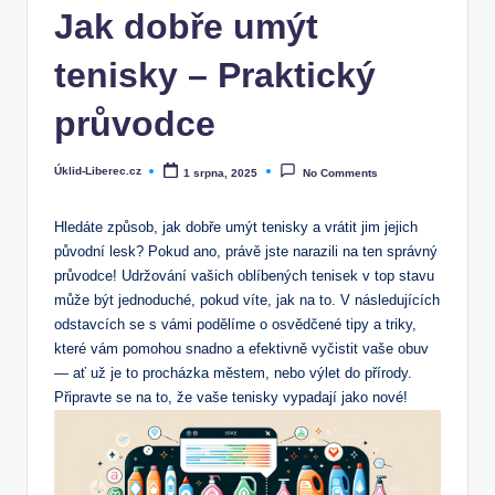
Jak dobře umýt
tenisky – Praktický
průvodce
Úklid-Liberec.cz
1 srpna, 2025
No Comments
Posted
by
Hledáte způsob, jak dobře umýt tenisky a vrátit jim jejich
původní lesk? Pokud ano, právě jste narazili na ten správný
průvodce! Udržování vašich oblíbených tenisek v top stavu
může být jednoduché, pokud víte, jak na to. V následujících
odstavcích se s vámi podělíme o osvědčené tipy a triky,
které vám pomohou snadno a efektivně vyčistit vaše obuv
— ať už je to procházka městem, nebo výlet do přírody.
Připravte se na to, že vaše tenisky vypadají jako nové!