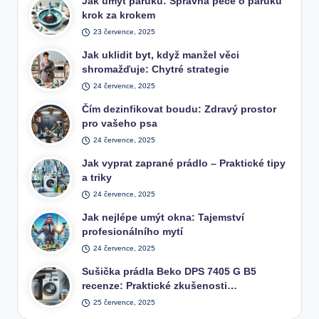
Jak umýt paruku: Správná péče o paruku
krok za krokem
23 července, 2025
Jak uklidit byt, když manžel věci
shromažďuje: Chytré strategie
24 července, 2025
Čím dezinfikovat boudu: Zdravý prostor
pro vašeho psa
24 července, 2025
Jak vyprat zaprané prádlo – Praktické tipy
a triky
24 července, 2025
Jak nejlépe umýt okna: Tajemství
profesionálního mytí
24 července, 2025
Sušička prádla Beko DPS 7405 G B5
recenze: Praktické zkušenosti…
25 července, 2025