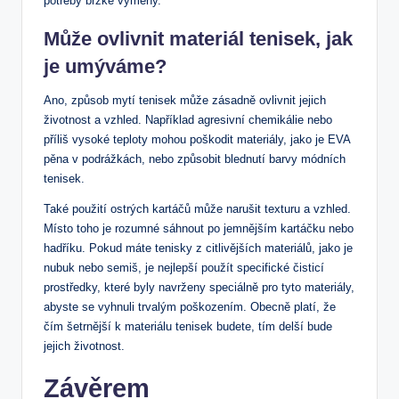
potřeby brzké výměny.
Může ovlivnit materiál tenisek, jak
je umýváme?
Ano, způsob mytí tenisek může zásadně ovlivnit jejich
životnost a vzhled. Například agresivní chemikálie nebo
příliš vysoké teploty mohou poškodit materiály, jako je EVA
pěna v podrážkách, nebo způsobit blednutí barvy módních
tenisek.
Také použití ostrých kartáčů může narušit texturu a vzhled.
Místo toho je rozumné sáhnout po jemnějším kartáčku nebo
hadříku. Pokud máte tenisky z citlivějších materiálů, jako je
nubuk nebo semiš, je nejlepší použít specifické čisticí
prostředky, které byly navrženy speciálně pro tyto materiály,
abyste se vyhnuli trvalým poškozením. Obecně platí, že
čím šetrnější k materiálu tenisek budete, tím delší bude
jejich životnost.
Závěrem