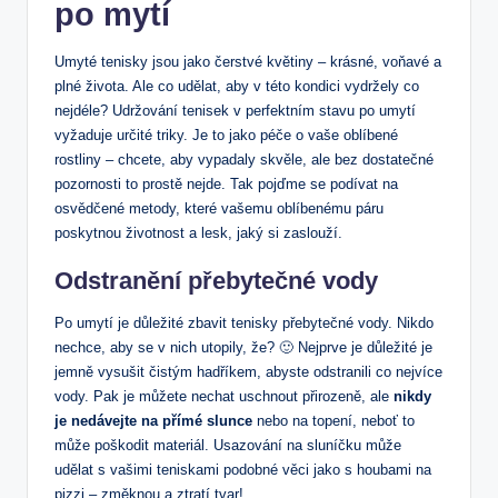
po mytí
Umyté tenisky jsou jako čerstvé květiny – krásné, voňavé a
plné života. Ale co udělat, aby v této kondici vydržely co
nejdéle? Udržování tenisek v perfektním stavu po umytí
vyžaduje určité triky. Je to jako péče o vaše oblíbené
rostliny – chcete, aby vypadaly skvěle, ale bez dostatečné
pozornosti to prostě nejde. Tak pojďme se podívat na
osvědčené metody, které vašemu oblíbenému páru
poskytnou životnost a lesk, jaký si zaslouží.
Odstranění přebytečné vody
Po umytí je důležité zbavit tenisky přebytečné vody. Nikdo
nechce, aby se v nich utopily, že? 🙂 Nejprve je důležité je
jemně vysušit čistým hadříkem, abyste odstranili co nejvíce
vody. Pak je můžete nechat uschnout přirozeně, ale
nikdy
je nedávejte na přímé slunce
nebo na topení, neboť to
může poškodit materiál. Usazování na sluníčku může
udělat s vašimi teniskami podobné věci jako s houbami na
pizzi – změknou a ztratí tvar!