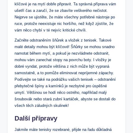
klíčové je na mytí dobře připravit. Ta správná příprava vám
ušetří čas a zaručí, že se zbavíte veškerého nečistot.
Nejprve se ujistěte, že máte všechny potřebné nástroje po
ruce, protože neexistuje nic horšího, než když zjistíte, že
vám něco chybí v té nejvíc kritické chvíli.
Začněte odstraněním šňůrek a vložek z tenisek. Takové
malé detaily mohou být klíčové! Šňůrky se mohou snadno
namotat během mytí, a pokud je nezvládnete odstranit,
mohou vám zanechat stopy na povrchu boty. I vložky je
dobré vyndat, protože většina z nich může být vypraná
samostatně, a to pomůže eliminovat nepríjemné zápachy.
Podívejte se také na podrážku vašich tenisek – odstranění
přebytečné špíny a kamínků je nezbytné pro úspěšné
umytí. Většinou se hodí něco ostrého, například malý
šroubovák nebo stará zubní kartáček, abyste se dostali do
všech těch záludných skulinek!
Další přípravy
Jakmile máte tenisky rozebrané, přijde na řadu důkladná