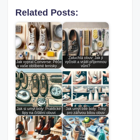
Related Posts:
Zatuchlá obuv: Jak ji
Jak vyprat Converse: Péče
vyčistit a vrátit příjemnou
o vaše oblíbené tenisky…
vůni?
Jak si umýt boty: Praktické
Jak umýt bílé boty: Triky
tipy na čištění obuvi
pro zářivou bílou obuv