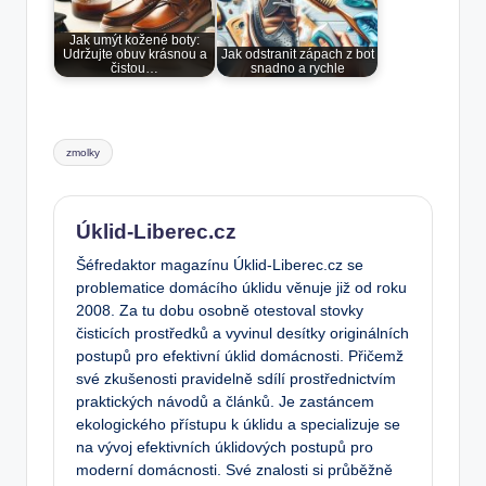
Jak umýt kožené boty:
Udržujte obuv krásnou a
Jak odstranit zápach z bot
čistou…
snadno a rychle
Tags:
zmolky
Úklid-Liberec.cz
Šéfredaktor magazínu Úklid-Liberec.cz se
problematice domácího úklidu věnuje již od roku
2008. Za tu dobu osobně otestoval stovky
čisticích prostředků a vyvinul desítky originálních
postupů pro efektivní úklid domácnosti. Přičemž
své zkušenosti pravidelně sdílí prostřednictvím
praktických návodů a článků. Je zastáncem
ekologického přístupu k úklidu a specializuje se
na vývoj efektivních úklidových postupů pro
moderní domácnosti. Své znalosti si průběžně