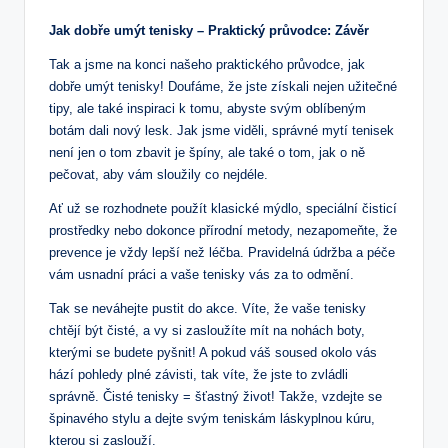
Jak dobře umýt tenisky – Praktický průvodce: Závěr
Tak a jsme na konci našeho praktického průvodce, jak
dobře umýt tenisky! Doufáme, že jste získali nejen užitečné
tipy, ale také inspiraci k tomu, abyste svým oblíbeným
botám dali nový lesk. Jak jsme viděli, správné mytí tenisek
není jen o tom zbavit je špíny, ale také o tom, jak o ně
pečovat, aby vám sloužily co nejdéle.
Ať už se rozhodnete použít klasické mýdlo, speciální čisticí
prostředky nebo dokonce přírodní metody, nezapomeňte, že
prevence je vždy lepší než léčba. Pravidelná údržba a péče
vám usnadní práci a vaše tenisky vás za to odmění.
Tak se neváhejte pustit do akce. Víte, že vaše tenisky
chtějí být čisté, a vy si zasloužíte mít na nohách boty,
kterými se budete pyšnit! A pokud váš soused okolo vás
hází pohledy plné závisti, tak víte, že jste to zvládli
správně. Čisté tenisky = šťastný život! Takže, vzdejte se
špinavého stylu a dejte svým teniskám láskyplnou kúru,
kterou si zaslouží.