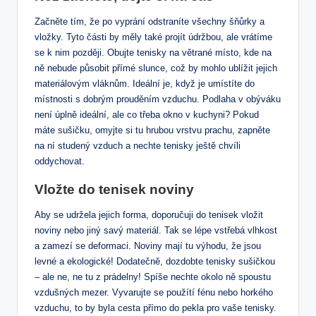
Začněte tím, že po vyprání odstraníte všechny šňůrky a
vložky. Tyto části by měly také projít údržbou, ale vrátíme
se k nim později. Obujte tenisky na větrané místo, kde na
ně nebude působit přímé slunce, což by mohlo ublížit jejich
materiálovým vláknům. Ideální je, když je umístíte do
místnosti s dobrým prouděním vzduchu. Podlaha v obýváku
není úplně ideální, ale co třeba okno v kuchyni? Pokud
máte sušičku, omyjte si tu hrubou vrstvu prachu, zapněte
na ní studený vzduch a nechte tenisky ještě chvíli
oddychovat.
Vložte do tenisek noviny
Aby se udržela jejich forma, doporučuji do tenisek vložit
noviny nebo jiný savý materiál. Tak se lépe vstřebá vlhkost
a zamezí se deformaci. Noviny mají tu výhodu, že jsou
levné a ekologické! Dodatečně, dozdobte tenisky sušičkou
– ale ne, ne tu z prádelny! Spíše nechte okolo ně spoustu
vzdušných mezer. Vyvarujte se použítí fénu nebo horkého
vzduchu, to by byla cesta přímo do pekla pro vaše tenisky.