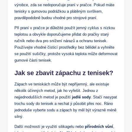
výrobce, zda se nedoporučuje praní v pračce. Pokud máte
tenisky s gumovou podrážkou a plátěným svrškem,
pravděpodobně budou vhodné pro strojové praní.
Při praní v pračce je důležité použít jemný cyklus s nízkou
teplotou a obvykle doporučujeme přidat do pračky starý
ručník nebo dva pro snížení nárazů a ochranu tenisek.
Používejte vhodné čisticí prostředky bez bělidel a vyhněte
se použití sušičky, protože vysoká teplota může deformovat
gumové části tenisek.
Jak se zbavit zápachu z tenisek?
Zápach ve teniskách může být nepříjemný, ale existuje
několik účinných metod, jak ho vyřešit. Jednou z
nejjednodušších metod je použití
jedlé sody
. Stačí nasypat
trochu sody do tenisek a nechat ji působit přes noc. Ráno
jednoduše vyberte sodu a zápach by měl být výrazně méně
silný.
Další možností je využití silikagelu nebo
přírodních vůní
,