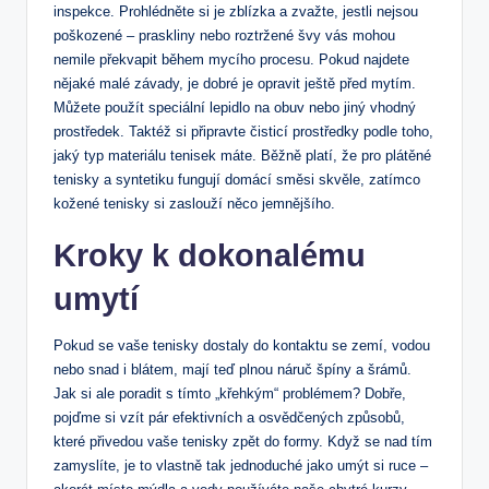
inspekce. Prohlédněte si je zblízka a zvažte, jestli nejsou
poškozené – praskliny nebo roztržené švy vás mohou
nemile překvapit během mycího procesu. Pokud najdete
nějaké malé závady, je dobré je opravit ještě před mytím.
Můžete použít speciální lepidlo na obuv nebo jiný vhodný
prostředek. Taktéž si připravte čisticí prostředky podle toho,
jaký typ materiálu tenisek máte. Běžně platí, že pro plátěné
tenisky a syntetiku fungují domácí směsi skvěle, zatímco
kožené tenisky si zaslouží něco jemnějšího.
Kroky k dokonalému
umytí
Pokud se vaše tenisky dostaly do kontaktu se zemí, vodou
nebo snad i blátem, mají teď plnou náruč špíny a šrámů.
Jak si ale poradit s tímto „křehkým“ problémem? Dobře,
pojďme si vzít pár efektivních a osvědčených způsobů,
které přivedou vaše tenisky zpět do formy. Když se nad tím
zamyslíte, je to vlastně tak jednoduché jako umýt si ruce –