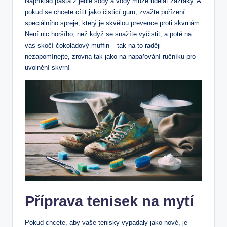
Například pasta z jedlé sody a vody může udělat zázraky. A
pokud se chcete cítit jako čisticí guru, zvažte pořízení
speciálního spreje, který je skvělou prevence proti skvrnám.
Není nic horšího, než když se snažíte vyčistit, a poté na
vás skočí čokoládový muffin – tak na to raději
nezapomínejte, zrovna tak jako na napařování ručníku pro
uvolnění skvrn!
Příprava tenisek na mytí
Pokud chcete, aby vaše tenisky vypadaly jako nové, je