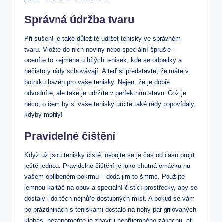
Správná údržba tvaru
Při sušení je také důležité udržet tenisky ve správném
tvaru. Vložte do nich noviny nebo speciální šprušle –
oceníte to zejména u bílých tenisek, kde se odpadky a
nečistoty rády schovávají. A teď si představte, že máte v
botníku bazén pro vaše tenisky. Nejen, že je dobře
odvodníte, ale také je udržíte v perfektním stavu. Což je
něco, o čem by si vaše tenisky určitě také rády popovídaly,
kdyby mohly!
Pravidelné čištění
Když už jsou tenisky čisté, nebojte se je čas od času projít
ještě jednou. Pravidelné čištění je jako chutná omáčka na
vašem oblíbeném pokrmu – dodá jim to šmrnc. Použijte
jemnou kartáč na obuv a speciální čisticí prostředky, aby se
dostaly i do těch nejhůře dostupných míst. A pokud se vám
po prázdninách s teniskami dostalo na nohy pár grilovaných
klobás, nezapomeňte je zbavit i nepříjemného zápachu, ať