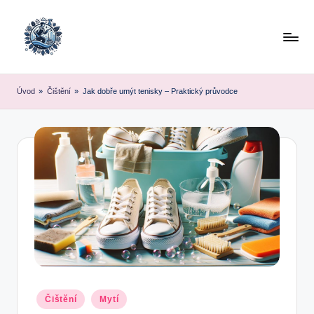
Skip
to
content
Úvod
»
Čištění
»
Jak dobře umýt tenisky – Praktický průvodce
Posted
Čištění
Mytí
in