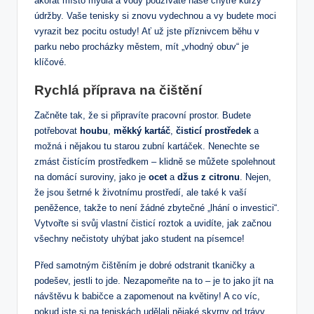
akorát místo mýdla a vody používáte naše chytré kurzy
údržby. Vaše tenisky si znovu vydechnou a vy budete moci
vyrazit bez pocitu ostudy! Ať už jste příznivcem běhu v
parku nebo procházky městem, mít „vhodný obuv“ je
klíčové.
Rychlá příprava na čištění
Začněte tak, že si připravíte pracovní prostor. Budete
potřebovat
houbu
,
měkký kartáč
,
čisticí prostředek
a
možná i nějakou tu starou zubní kartáček. Nenechte se
zmást čistícím prostředkem – klidně se můžete spolehnout
na domácí suroviny, jako je
ocet
a
džus z citronu
. Nejen,
že jsou šetrné k životnímu prostředí, ale také k vaší
peněžence, takže to není žádné zbytečné „lhání o investici“.
Vytvořte si svůj vlastní čisticí roztok a uvidíte, jak začnou
všechny nečistoty uhýbat jako student na písemce!
Před samotným čištěním je dobré odstranit tkaničky a
podešev, jestli to jde. Nezapomeňte na to – je to jako jít na
návštěvu k babičce a zapomenout na květiny! A co víc,
pokud jste si na teniskách udělali nějaké skvrny od trávy