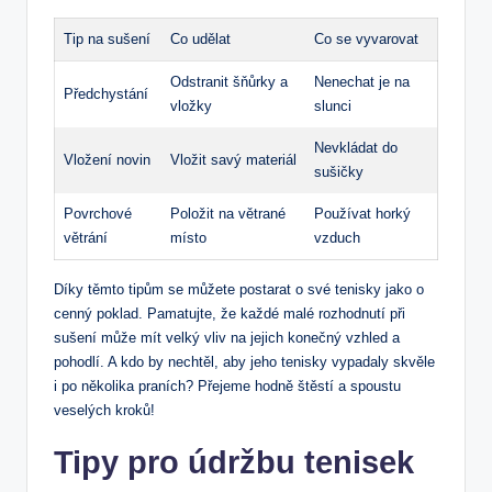
Tip na sušení
Co udělat
Co se vyvarovat
Odstranit šňůrky a
Nenechat je na
Předchystání
vložky
slunci
Nevkládat do
Vložení novin
Vložit savý materiál
sušičky
Povrchové
Položit na větrané
Používat horký
větrání
místo
vzduch
Díky těmto tipům se můžete postarat o své tenisky jako o
cenný poklad. Pamatujte, že každé malé rozhodnutí při
sušení může mít velký vliv na jejich konečný vzhled a
pohodlí. A kdo by nechtěl, aby jeho tenisky vypadaly skvěle
i po několika praních? Přejeme hodně štěstí a spoustu
veselých kroků!
Tipy pro údržbu tenisek