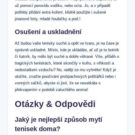
už pomocí peroxidu vodíku, nebo octa. Jo, a v případě
potřeby přidání extra koření, klidně použijte i sušené
jinanové listy, mladé houbičky a pod.!
Osušení a uskladnění
Až budou vaše tenisky suché a opět ve tvaru, je na čase je
správně uskladnit. Místo, kde je ukládáte, ať už je to botník
či šatník, by mělo být suché a dobře větrané. Víte, příběh o
tragických teniskách, které skončily v kufru, s vlhkostí a
nedostatkem vzduchu? No, raději se mu vyhněte! Když je
uložíte, zvažte používání protipachových polštářků nebo i
vonných sáčků, abyste si jisti, že se nesetkáte s
překvapením v podobě zatuchlého aroma!
Otázky & Odpovědi
Jaký je nejlepší způsob mytí
tenisek doma?