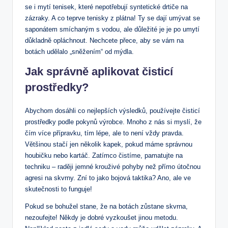
se i mytí tenisek, které nepotřebují syntetické drtiče na
zázraky. A co teprve tenisky z plátna! Ty se dají umývat se
saponátem smíchaným s vodou, ale důležité je je po umytí
důkladně opláchnout. Nechcete přece, aby se vám na
botách udělalo „sněžením“ od mýdla.
Jak správně aplikovat čisticí
prostředky?
Abychom dosáhli co nejlepších výsledků, používejte čisticí
prostředky podle pokynů výrobce. Mnoho z nás si myslí, že
čím více přípravku, tím lépe, ale to není vždy pravda.
Většinou stačí jen několik kapek, pokud máme správnou
houbičku nebo kartáč. Zatímco čistíme, pamatujte na
techniku – raději jemné krouživé pohyby než přímo útočnou
agresi na skvrny. Zní to jako bojová taktika? Ano, ale ve
skutečnosti to funguje!
Pokud se bohužel stane, že na botách zůstane skvrna,
nezoufejte! Někdy je dobré vyzkoušet jinou metodu.