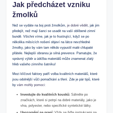
Jak předcházet vzniku
žmolků
Než se vydáte na boj proti žmolkům,​
je dobré vědět
, jak jim
předejít, než mají šanci se usadit na vaší oblíbené ⁢zimní
‍bundě. Všichni víme,‌ jak je to frustrující, když se po
několika měsících nošení objeví na látce nevzhledné
žmolky, jako‌ by⁤ vám tam někdo vypustil malé chlupaté
přátele. Nejlepší obranou je silná prevence. Pamatujte, že
správný​ výběr a údržba materiálů může znamenat‌ zlatý⁤
hřeb vašeho zimního šatníku!
Mezi klíčové faktory patří volba kvalitních materiálů, které
jsou ⁤odolnější vůči pomačkání a‌ tření. Zde je pár tipů,‌ které​
by
vám mohly pomoci
:
Investujte do kvalitních⁢ kousků:
Sáhněte po
značkách, které si potrpí na dobré ⁢materiály, jako ‍je⁣
vlna, polyester, nebo specifické syntetické látky.
Upozornění na praní:
Vždy​ se ⁣řiďte instrukcemi na