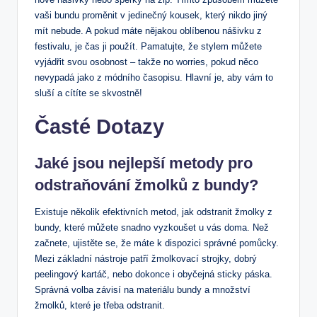
vaši bundu proměnit v jedinečný kousek,‍ který nikdo jiný
mít nebude. A pokud máte nějakou oblíbenou nášivku‍ z
festivalu, je čas ji použít.⁣ Pamatujte, že stylem můžete
vyjádřit svou osobnost – takže no worries, pokud ‌něco
⁣nevypadá jako‌ z módního časopisu. Hlavní je, aby vám ⁢to
sluší a cítíte se ⁣skvostně!
Časté ​Dotazy
Jaké jsou⁣ nejlepší metody pro
odstraňování žmolků z bundy?
Existuje několik efektivních ​metod, jak odstranit žmolky z‍
bundy, které můžete snadno⁢ vyzkoušet u​ vás doma. Než‌
začnete, ⁣ujistěte‌ se, že máte k dispozici správné‍ pomůcky.
Mezi základní nástroje patří žmolkovací strojky, dobrý
peelingový kartáč, nebo dokonce i obyčejná sticky páska.
Správná volba závisí na materiálu ‌bundy a množství⁤
žmolků, které je ​třeba odstranit.