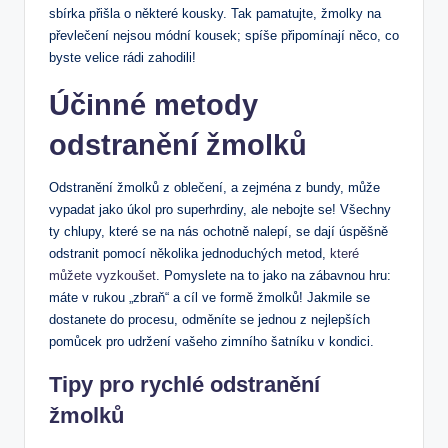
sbírka přišla o některé kousky. Tak pamatujte,⁤ žmolky na
převlečení nejsou⁤ módní ‌kousek; spíše připomínají ​něco, co
byste velice rádi zahodili!
Účinné metody
odstranění žmolků
Odstranění⁤ žmolků z oblečení, a zejména z bundy, ⁣může⁤
vypadat jako úkol pro superhrdiny, ale nebojte se! Všechny
ty ‍chlupy, které se na ‍nás ⁣ochotně nalepí, se dají úspěšně
odstranit ⁣pomocí několika‌ jednoduchých metod, ⁢
které
můžete vyzkoušet
.​ Pomyslete na to jako ⁤na ‍zábavnou hru: ​
máte v rukou „zbraň“ a ⁢cíl ⁢ve formě žmolků! Jakmile‍ se
dostanete do procesu, odměníte se jednou z ⁢nejlepších
pomůcek pro udržení vašeho⁢ zimního šatníku v kondici.
Tipy pro rychlé⁣ odstranění
žmolků