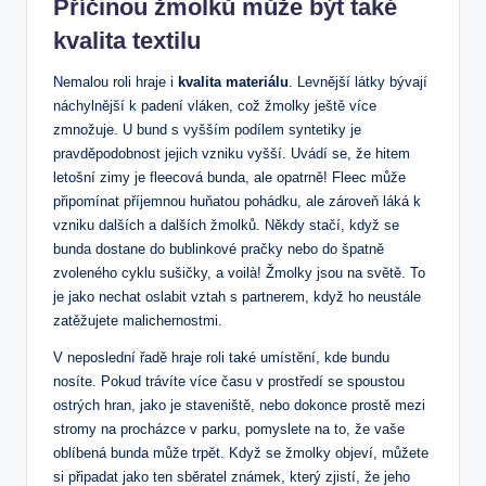
Příčinou žmolků může být také
kvalita textilu
Nemalou roli⁢ hraje i‌
kvalita materiálu
. ⁢Levnější ‍látky bývají
náchylnější k padení vláken, ⁢což žmolky ještě více⁢
zmnožuje.⁤ U bund ⁣s⁢ vyšším ‌podílem ‍syntetiky​ je
pravděpodobnost jejich vzniku vyšší. Uvádí se, že hitem
letošní zimy je fleecová bunda, ale opatrně! Fleec může
připomínat příjemnou huňatou pohádku,‌ ale zároveň⁤ láká k
vzniku dalších a dalších žmolků. Někdy stačí, když se
bunda‍ dostane do bublinkové pračky nebo do špatně
zvoleného cyklu‍ sušičky, a voilà! Žmolky jsou na světě.⁣ To
je ⁣jako nechat oslabit vztah s partnerem, když ho neustále
zatěžujete ⁣malichernostmi.
V neposlední řadě hraje roli⁤ také umístění, kde bundu
nosíte. ‌Pokud trávíte více času v prostředí se spoustou
ostrých hran, jako⁢ je staveniště, ⁣nebo dokonce prostě mezi
stromy ​na procházce v ​parku, pomyslete na to, že ‌vaše
oblíbená bunda může trpět. Když se žmolky objeví, můžete
si připadat jako ten sběratel‍ známek, který zjistí, že⁤ jeho