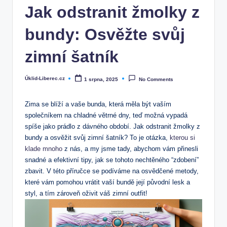
Jak odstranit žmolky z
bundy: Osvěžte svůj
zimní šatník
Úklid-Liberec.cz
1 srpna, 2025
No Comments
Posted
by
Zima se blíží a vaše⁣ bunda, která měla ⁣být‍ vaším
společníkem na chladné větrné dny, ⁣teď možná vypadá
spíše jako prádlo z dávného ⁢období. Jak odstranit žmolky z⁢
bundy a osvěžit svůj zimní šatník? To ​je otázka,
kterou si
klade mnoho
z nás, ⁢a ⁣my⁤ jsme tady, abychom vám přinesli
snadné a efektivní tipy,⁢ jak se tohoto nechtěného “zdobení”
zbavit. V této ⁤příručce ‍se ⁣podíváme na osvědčené metody,
které vám pomohou ⁢vrátit ⁣vaší ​bundě její původní lesk a
styl, a tím zároveň ⁣oživit váš zimní‍ outfit!