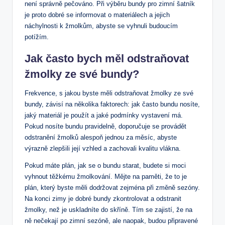
není správně pečováno. Při⁣ výběru ⁣bundy‌ pro zimní​ šatník
⁢je proto dobré se ⁤informovat o materiálech a jejich
náchylnosti k žmolkům, abyste se vyhnuli budoucím
potížím.
Jak často bych ⁢měl odstraňovat
žmolky ze ‌své bundy?
Frekvence, s jakou ‍byste měli odstraňovat žmolky​ ze své
bundy, ​závisí na několika ⁤faktorech: jak často ⁤bundu nosíte,
jaký materiál je ⁢použít a jaké ⁤podmínky vystavení má.
Pokud nosíte bundu pravidelně, doporučuje se provádět‌
odstranění žmolků alespoň jednou za měsíc, abyste
výrazně zlepšili její vzhled a zachovali kvalitu vlákna.
Pokud máte ⁢plán,‍ jak se o bundu starat, budete si moci⁣
vyhnout těžkému žmolkování. ‍Mějte na⁤ paměti, že to ⁤je
plán, který byste měli dodržovat zejména při změně sezóny.
Na konci zimy je dobré ​bundy zkontrolovat a‍ odstranit
žmolky, než je uskladníte do​ skříně. Tím se zajistí, že na
ně nečekají po zimní sezóně,​ ale naopak, budou připravené