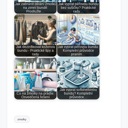
Jak zabránit dělání žmolků
Jak vyprat péřovou bundu
na zimní bundě:
bez sušičky? Praktické
Prodlužte…
rady…
Jak dezinfikovat koženou
Jak vyprat péřovou bundu:
bundu - Praktické tipy a
Kompletní průvodce
rady
praním…
Jak vyprat softshellovou
Co na žmolky na prádle:
bundu? Kompletní
Osvedčená řešení
průvodce…
Tags:
zmolky