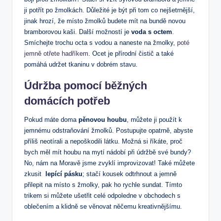
ji potřít po ⁢žmolkách. Důležité je být⁢ při tom co nejšetrnější,
⁣jinak hrozí, že místo žmolků budete ⁣mít na bundě novou
bramborovou kaši. Další ⁢možností je
voda s octem
.
Smíchejte trochu octa​ s vodou a ⁢naneste na žmolky,
poté
jemně otřete ⁣hadříkem
. Ocet je přírodní čistič a také
pomáhá udržet tkaninu v dobrém ⁢stavu.
Údržba pomocí běžných
domácích ‌potřeb
Pokud máte doma
pěnovou houbu
,⁣ můžete ji ​použít k
jemnému odstraňování žmolků. Postupujte opatrně, abyste
příliš​ neotírali a ​nepoškodili ⁣látku. Možná si říkáte, proč‌
bych měl mít houbu na mytí nádobí při údržbě své bundy?
No, nám na Moravě jsme‍ zvyklí improvizovat!⁢ Také můžete⁢
zkusit ​
lepící pásku
; stačí kousek odtrhnout a jemně
přilepit na místo s žmolky, pak ho rychle‍ sundat. Tímto
trikem si můžete ušetřit celé odpoledne v obchodech s
oblečením a klidně se ⁤věnovat⁢ něčemu kreativnějšímu.