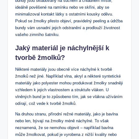
bundy jsou skladovány‍ na suchém a ⁣chladném ⁢místě,
ideálně​ pověšené na ramínku ‌nebo​ ve skříni, aby se
minimalizoval kontakt ​látky ‌s ostatními kousky oděvu.
Pokud se žmolky přesto objeví, pravidelný peeling a údržba
bundy‍ vám usnadní jejich odstranění a prodlouží životnost​
vašeho zimního šatníku.
Jaký materiál je náchylnější k
tvorbě žmolků?
Některé materiály jsou obecně více náchylné k tvorbě
žmolků než jiné. Například vlna, akryl a některé syntetické ​
materiály jako polyester mohou produkovat ⁤žmolky snadněji
vzhledem k jejich vlastnostem a struktuře vláken. U
vlněných ⁢bund ⁤je to způsobeno tím, jak se‍ vlákna užíváním
odírají, ⁢což vede k tvorbě žmolků.
Na druhou​ stranu, přírodní režné ‍materiály, jako je⁣ bavlna
nebo len, ⁤bývají na žmolky méně náchylné.⁢ To však‌
neznamená, že‍ se nemohou ​objevit – například bavlna⁤
může žmolkovat, pokud je ⁢vyrobena ⁣z nižší kvality nebo