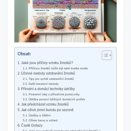
Obsah
Jaké jsou příčiny vzniku žmolků?
Příčinou žmolků může být také kvalita textilu
Účinné metody odstranění žmolků
Tipy pro rychlé⁣ odstranění žmolků
Další kreativní metody
Přírodní⁢ a domácí techniky údržby
Podzimní triky s přírodními pomocníky
Údržba pomocí běžných domácích ‌potřeb
Jak předcházet vzniku žmolků
Jak oživit zimní bundu po sezoně
Údržba a čištění
Oživte‍ barvy a vzhled
Časté ​Dotazy
Jaké jsou⁣ nejlepší metody pro odstraňování žmolků z