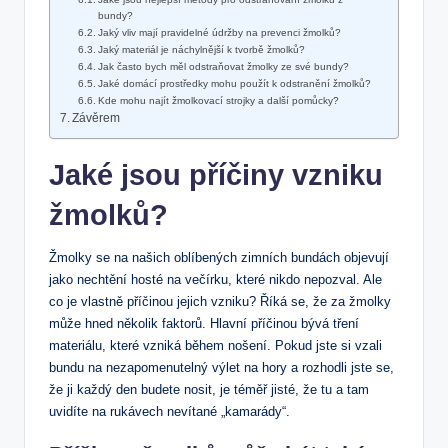
bundy?
Jaký vliv mají pravidelné⁣ údržby na prevenci žmolků?
Jaký materiál je náchylnější k tvorbě žmolků?
Jak často bych ⁢měl odstraňovat žmolky ze ‌své bundy?
Jaké‍ domácí prostředky mohu použít ⁣k‌ odstranění žmolků?
Kde ​mohu najít žmolkovací strojky a další ⁢pomůcky?
Závěrem
Jaké jsou příčiny vzniku
žmolků?
Žmolky se na našich oblíbených zimních bundách objevují⁣
jako nechtění hosté na večírku, které ‍nikdo nepozval. Ale ​
co‌ je vlastně příčinou jejich vzniku? Říká se, že za žmolky
může hned několik faktorů. Hlavní příčinou bývá‍ tření
materiálu, ⁤které vzniká během nošení. Pokud⁣ jste si ‍vzali
bundu‌ na ​nezapomenutelný výlet na hory a rozhodli jste se,
že ji každý ⁤den budete ⁢nosit, ⁤je téměř jisté, že tu a tam
uvidíte na rukávech nevítané „kamarády“.⁢