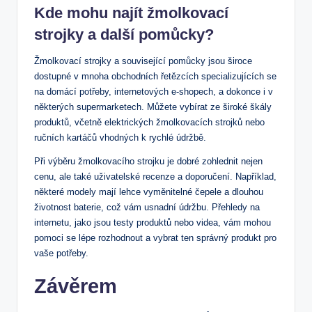
Kde ​mohu najít žmolkovací
strojky a další ⁢pomůcky?
Žmolkovací ⁢strojky a související pomůcky jsou široce
dostupné ⁣v mnoha obchodních řetězcích specializujících se
na domácí potřeby, internetových e-shopech, a‍ dokonce ⁢i v
některých supermarketech.⁤ Můžete vybírat ze‍ široké škály
produktů, včetně elektrických žmolkovacích strojků‌ nebo
ručních kartáčů vhodných k rychlé údržbě.
Při výběru ⁣žmolkovacího strojku je⁢ dobré zohlednit nejen
cenu, ale‌ také uživatelské recenze a doporučení. Například,
některé modely mají lehce ⁣vyměnitelné čepele a​ dlouhou
životnost baterie, což vám usnadní údržbu. ⁢Přehledy na
internetu, jako‌ jsou testy produktů nebo videa, vám mohou ​
pomoci se ⁤lépe rozhodnout a vybrat⁢ ten ⁤správný ⁣produkt pro
⁣vaše potřeby.
Závěrem