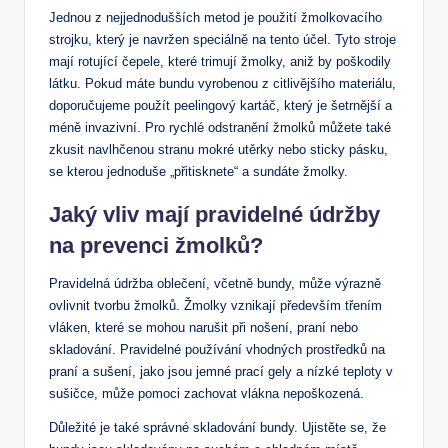
Jednou z ‌nejjednodušších ⁤metod je použití žmolkovacího
strojku, který je ⁤navržen speciálně na tento účel. Tyto stroje
mají rotující ⁣čepele, které trimují žmolky, aniž by poškodily
látku. Pokud ​máte bundu vyrobenou z citlivějšího ​materiálu,
⁣doporučujeme použít peelingový kartáč,‍ který je ‍šetrnější a
méně invazivní. Pro rychlé ‌odstranění žmolků můžete také
zkusit navlhčenou stranu mokré utěrky nebo⁤ sticky pásku,
se kterou jednoduše „přitisknete“ a sundáte⁤ žmolky.
Jaký vliv mají pravidelné⁣ údržby
na prevenci žmolků?
Pravidelná ‌údržba​ oblečení, včetně bundy,⁣ může⁣ výrazně
ovlivnit tvorbu‍ žmolků. Žmolky vznikají ​především třením
vláken, které se ⁣mohou narušit při nošení, ​praní nebo
skladování. Pravidelné ​používání vhodných prostředků na
praní a sušení, jako jsou​ jemné prací gely a nízké⁣ teploty v⁣
sušičce, může pomoci zachovat vlákna nepoškozená.
Důležité je také správné skladování bundy. Ujistěte ⁣se, že⁤