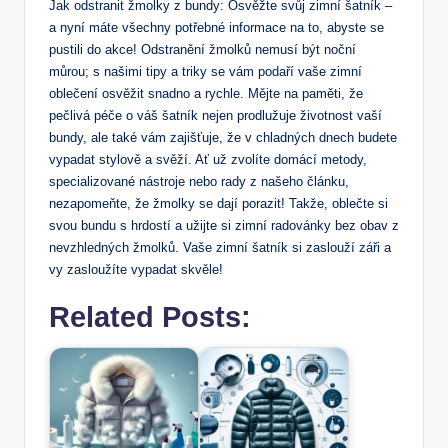
Jak odstranit žmolky z bundy: Osvěžte ⁣svůj zimní šatník –
a nyní máte ‍všechny potřebné informace na⁢ to, abyste se
pustili do akce! Odstranění žmolků nemusí být ​noční⁢
můrou; s našimi tipy a ⁢triky se vám podaří vaše zimní
oblečení osvěžit snadno​ a rychle. Mějte⁢ na paměti, že
pečlivá péče o váš šatník nejen prodlužuje životnost vaší
bundy, ale také ‍vám zajišťuje,⁢ že v ⁢chladných dnech budete
vypadat stylově‌ a ‌svěží. Ať už zvolíte domácí metody,
specializované nástroje nebo rady z našeho článku,
nezapomeňte, že žmolky se dají porazit! Takže, oblečte si
svou bundu s hrdostí a užijte​ si zimní radovánky bez ⁢obav z
nevzhledných žmolků. Vaše zimní​ šatník si zaslouží záři a
vy zasloužíte ⁢vypadat skvěle!
Related Posts: