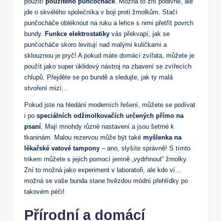
použití
použitého punčocháče
.‌ Možná to zní podivně, ale
jde ​o skvélého společníka v boji ⁤proti žmolkům. Stačí
‌punčocháče obléknout na ruku⁤ a lehce s‌ nimi‍ přetřít ⁣povrch
bundy.
Funkce elektrostatiky
vás překvapí,​ jak se
punčocháče skoro‌ levitují nad malými kuličkami a
sklouznou je pryč! A ‌pokud⁤ máte domácí zvířata,​ můžete je
použít jako super úklidový⁢ nástroj na ⁢zbavení se zvířecích
chlupů. Přejděte se po bundě a‍ sledujte, ⁣jak ty⁣ malá
stvoření‍ mizí…
Pokud jste ‍na hledání moderních řešení, můžete⁣ se podívat
i po
speciálních odžmolkovačích určených přímo na
psaní
. Mají mnohdy různé nastavení a jsou šetrné k
tkaninám. Malou rezervou může ‌být také
myšlenka na
lékařské vatové tampony
‌– ​ano, ​slyšíte ‌správně! S tímto
trikem můžete s jejich pomocí jemně „vydrhnout“ žmolky.
Zní to⁢ možná jako experiment v laboratoři, ⁣ale kdo ví…
možná se vaše bunda⁢ stane⁣ hvězdou módní přehlídky ‍po
takovém​ péči!
Přírodní⁢ a domácí