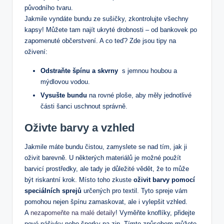
původního tvaru.
Jakmile vyndáte bundu ze sušičky, ⁤zkontrolujte všechny
kapsy! Můžete tam najít ukryté drobnosti ⁢– od bankovek ⁢po
zapomenuté občerstvení. ‍A co teď?​ Zde jsou tipy na
oživení:⁣
Odstraňte špínu a skvrny
⁢ s jemnou houbou a
mýdlovou vodou.
Vysušte ⁢bundu
na rovné ploše, aby měly jednotlivé
⁤části ‍šanci uschnout správně.
Oživte‍ barvy a vzhled
Jakmile máte bundu čistou, zamyslete ‍se nad tím, jak ji
oživit barevně. U některých materiálů je možné použít
⁣barvicí ‌prostředky, ale tady je důležité vědět, že to ⁣může
být riskantní krok. Místo toho zkuste
oživit barvy‌ pomocí⁢
speciálních sprejů
určených pro textil. Tyto spreje vám‌
pomohou nejen‍ špínu⁢ zamaskovat, ale i vylepšit vzhled.
A ‌
nezapomeňte na malé detaily
! Vyměňte knoflíky, ⁣přidejte
nové nášivky nebo šperky na zip. Tímto ⁤způsobem můžete ​