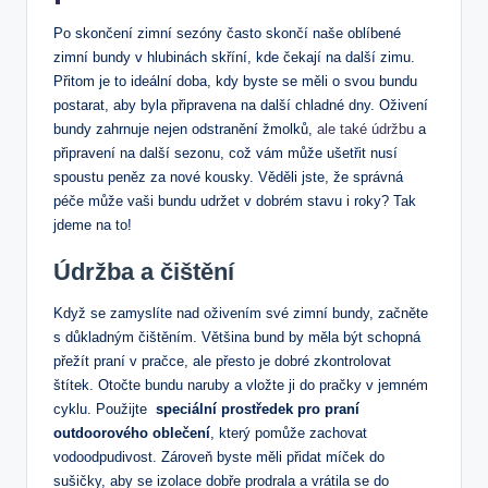
Po skončení zimní sezóny často skončí naše⁢ oblíbené⁤
zimní bundy v hlubinách⁢ skříní, ⁤kde čekají ‍na další ‌zimu.
Přitom je to ideální doba, kdy byste se měli ‍o svou bundu
postarat, aby byla připravena na další chladné‍ dny. Oživení
bundy zahrnuje nejen odstranění žmolků,
ale také údržbu
‍ a⁣
připravení‍ na další sezonu, což vám může ušetřit ​nusí
spoustu peněz za nové kousky. Věděli jste, že správná
péče může vaši bundu udržet v dobrém stavu i roky? Tak
jdeme na to!
Údržba a čištění
Když se zamyslíte ​nad oživením své zimní bundy, začněte
s důkladným čištěním. Většina ⁢bund ⁢by měla‍ být schopná
přežít praní v pračce, ​ale přesto je dobré ⁢zkontrolovat
štítek. Otočte bundu ⁣naruby ​a​ vložte ji do pračky v‍ jemném
cyklu. Použijte ⁤
speciální prostředek pro praní
outdoorového oblečení
, který pomůže ⁢zachovat
vodoodpudivost. Zároveň byste měli přidat míček do
sušičky, aby se izolace dobře prodrala a⁣ vrátila‌ se do