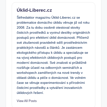
Úklid-Liberec.cz
Šéfredaktor magazínu Úklid-Liberec.cz se
problematice domácího úklidu věnuje již od roku
2008. Za tu dobu osobně otestoval stovky
čisticích prostředků a vyvinul desítky originálních
postupů pro efektivní úklid domácnosti. Přičemž
své zkušenosti pravidelně sdílí prostřednictvím
praktických návodů a článků. Je zastáncem
ekologického přístupu k úklidu a specializuje se
na vývoj efektivních úklidových postupů pro
moderní domácnosti. Své znalosti si průběžně
rozšiřuje účastí na odborných seminářích a
workshopech zaměřených na nové trendy v
oblasti úklidu a péče o domácnost. Ve volném
čase se věnuje experimentování s přírodními
čisticími prostředky a vytváření inovativních
úklidových řešení.
View All Posts