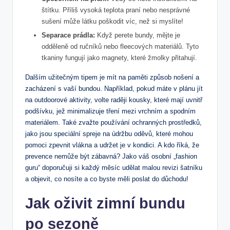
štítku. Příliš vysoká teplota praní nebo nesprávné
sušení může ‌látku ‍poškodit víc, než si myslíte!
Separace prádla:
Když perete ‌bundy,‍ mějte je
odděleně od ručníků nebo fleecových materiálů. Tyto
tkaniny fungují jako ​magnety, které⁢ žmolky přitahují.
Dalším ⁢užitečným tipem⁣ je mít‌ na paměti způsob nošení​ a
zacházení s vaší‍ bundou. Například, ‌pokud ‌máte⁣ v​ plánu jít
na ‍outdoorové aktivity, volte ‌raději kousky, které⁤ mají uvnitř
podšívku, jež minimalizuje tření mezi vrchním a spodním
materiálem. Také zvažte používání ochranných prostředků,
jako​ jsou speciální ⁤spreje na údržbu oděvů,​ které mohou
pomoci zpevnit vlákna a udržet​ je v kondici. A kdo říká,⁣ že
⁤prevence nemůže být zábavná? Jako váš osobní „fashion
guru“ doporučuji si každý měsíc udělat malou revizi ​šatníku
a objevit, ‌co nosíte a ​co byste měli ‍poslat do důchodu!
Jak oživit zimní bundu
po sezoně