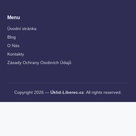
Menu
Úvodní stránka
Blog
O Nás
Kontakty
Zásady Ochrany Osobních Údajů
Copyright 2026 —
Úklid-Liberec.cz
. All rights reserved.
AI Editorial Policy
Contraindicatii slabire
rapida emslim
:. Günlük
burç yorumları
. Has represented michigan
truck accident