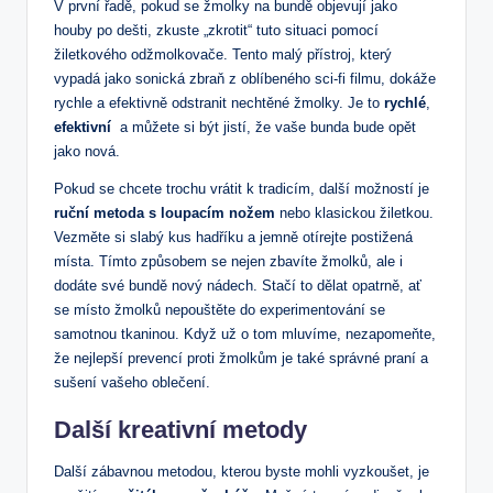
V ‍první řadě, pokud se žmolky ‌na bundě objevují jako
houby po dešti, zkuste​ „zkrotit“‌ tuto situaci pomocí​
žiletkového odžmolkovače. Tento malý přístroj, který⁤
vypadá jako ⁤sonická zbraň z oblíbeného sci-fi filmu, ‌dokáže
rychle a ⁢efektivně odstranit nechtěné žmolky. ‌Je ⁢to
rychlé
,
efektivní
⁤ a⁤ můžete si ⁤být jistí, že vaše bunda bude⁢ opět
jako nová.
Pokud se chcete trochu vrátit k tradicím, další možností je⁢
ruční metoda ⁢s loupacím⁤ nožem
nebo klasickou žiletkou.
Vezměte si slabý kus hadříku a jemně otírejte⁣ postižená
místa.⁢ Tímto způsobem se nejen zbavíte žmolků, ale i
⁣dodáte ‍své bundě nový‍ nádech. ⁤Stačí to​ dělat opatrně, ať
se místo ⁢žmolků nepouštěte⁤ do experimentování se
samotnou tkaninou. Když už o‍ tom‍ mluvíme, nezapomeňte,
že nejlepší prevencí proti žmolkům ⁤je také správné praní a
sušení vašeho oblečení.
Další kreativní metody
Další zábavnou metodou, kterou byste mohli vyzkoušet, je