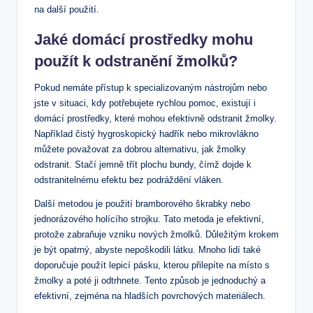
⁢na‌ další použití.
Jaké‍ domácí prostředky mohu
použít ⁣k‌ odstranění žmolků?
Pokud⁣ nemáte přístup k specializovaným nástrojům nebo
jste v ‍situaci, kdy potřebujete rychlou ​pomoc, ⁢existují i
domácí ​prostředky, které‌ mohou ⁤efektivně​ odstranit žmolky.
Například čistý hygroskopický ⁣hadřík nebo mikrovlákno‌
můžete považovat za dobrou⁤ alternativu, jak žmolky
odstranit. Stačí⁢ jemně třít plochu bundy, ‍čímž dojde k
odstranitelnému ‌efektu bez podráždění vláken.
Další⁢ metodou je použití bramborového škrabky nebo
jednorázového holícího strojku. Tato metoda je efektivní,
protože zabraňuje vzniku nových žmolků. Důležitým krokem
je být opatrný, abyste nepoškodili‌ látku. Mnoho lidí také
‌doporučuje použít lepicí pásku, kterou přilepíte na místo s
žmolky a poté ji odtrhnete. ​Tento způsob je‌ jednoduchý⁣ a
efektivní, zejména na hladších povrchových ⁤materiálech.