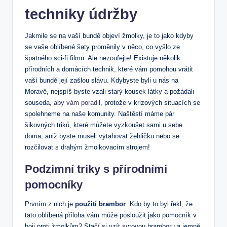
techniky údržby
Jakmile se na vaší bundě objeví žmolky, je to jako​ kdyby
‍se vaše⁤ oblíbené šaty proměnily v něco, co vyšlo ze
špatného⁢ sci-fi filmu. Ale nezoufejte! Existuje⁣ několik
přírodních a domácích technik, které vám pomohou vrátit
vaší bundě ‌její zašlou ‌slávu.⁣ Kdybyste byli u nás na
Moravě, ⁤nejspíš⁣ byste vzali⁢ starý kousek látky a požádali
souseda,
aby vám poradil
, protože v krizových‌ situacích se
spolehneme na ‌naše komunity. Naštěstí ‍máme ⁣pár‌
šikovných triků, které můžete vyzkoušet sami u sebe
doma, aniž byste museli vytahovat‌ žehličku nebo se
rozčilovat s ​drahým žmolkovacím strojem!
Podzimní triky s přírodními
pomocníky
Prvním​ z nich je
použití brambor
. Kdo⁤ by to byl‌ řekl, že
tato oblíbená příloha vám může⁣ posloužit jako pomocník v
boji proti žmolkům? Stačí si vzít syrovou ⁢bramboru a jemně