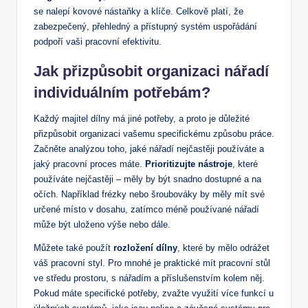
se nalepí kovové nástaňky a klíče. Celkově platí, že
zabezpečený, přehledný a přístupný systém uspořádání
podpoří vaši pracovní efektivitu.
Jak přizpůsobit organizaci nářadí
individuálním potřebám?
Každý majitel dílny má jiné potřeby, a proto je důležité
přizpůsobit organizaci vašemu specifickému způsobu práce.
Začněte analýzou toho, jaké nářadí nejčastěji používáte a
jaký pracovní proces máte.
Prioritizujte nástroje
, které
používáte nejčastěji – měly by být snadno dostupné a na
očích. Například frézky nebo šroubováky by měly mít své
určené místo v dosahu, zatímco méně používané nářadí
může být uloženo výše nebo dále.
Můžete také použít
rozložení dílny
, které by mělo odrážet
váš pracovní styl. Pro mnohé je praktické mít pracovní stůl
ve středu prostoru, s nářadím a příslušenstvím kolem něj.
Pokud máte specifické potřeby, zvažte využití více funkcí u