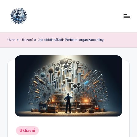
Skip
to
content
Úvod
»
Uklízení
»
Jak uklidit nářadí: Perfektní organizace dílny
Posted
Uklízení
in