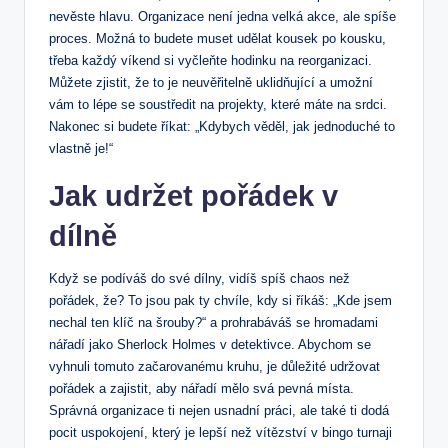
nevěste hlavu. Organizace není jedna velká akce, ale spíše
proces. Možná to budete muset udělat kousek po kousku,
třeba každý víkend si vyčleňte hodinku na reorganizaci.
Můžete zjistit, že to je neuvěřitelně uklidňující a umožní
vám to lépe se soustředit na projekty, které máte na srdci.
Nakonec si budete říkat: „Kdybych věděl, jak jednoduché to
vlastně je!“
Jak udržet pořádek v
dílně
Když se podíváš do své dílny, vidíš spíš chaos než
pořádek, že? To jsou pak ty chvíle, kdy si říkáš: „Kde jsem
nechal ten klíč na šrouby?“ a prohrabáváš se hromadami
nářadí jako Sherlock Holmes v detektivce. Abychom se
vyhnuli tomuto začarovanému kruhu, je důležité udržovat
pořádek a zajistit, aby nářadí mělo svá pevná místa.
Správná organizace ti nejen usnadní práci, ale také ti dodá
pocit uspokojení, který je lepší než vítězství v bingo turnaji