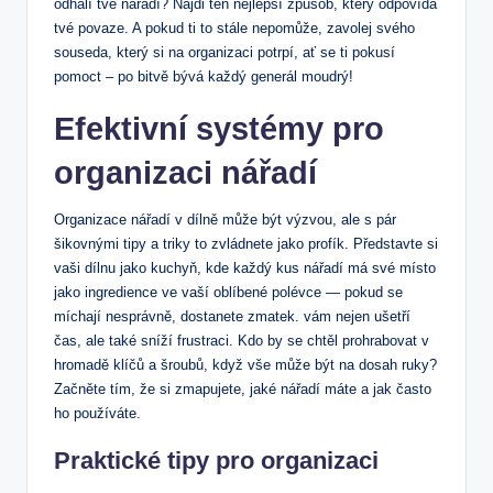
odhalí tvé nářadí? Najdi ten nejlepší způsob, který odpovídá
tvé povaze. A pokud ti to stále nepomůže, zavolej svého
souseda, který si na organizaci potrpí, ať se ti pokusí
pomoct – po bitvě bývá každý generál moudrý!
Efektivní systémy pro
organizaci nářadí
Organizace nářadí v dílně může být výzvou, ale s pár
šikovnými tipy a triky to zvládnete jako profík. Představte si
vaši dílnu jako kuchyň, kde každý kus nářadí má své místo
jako ingredience ve vaší oblíbené polévce — pokud se
míchají nesprávně, dostanete zmatek. vám nejen ušetří
čas, ale také sníží frustraci. Kdo by se chtěl prohrabovat v
hromadě klíčů a šroubů, když vše může být na dosah ruky?
Začněte tím, že si zmapujete, jaké nářadí máte a jak často
ho používáte.
Praktické tipy pro organizaci