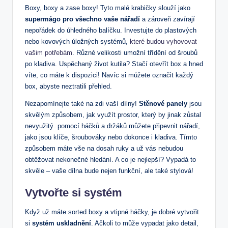
Boxy, boxy a zase boxy! Tyto malé krabičky slouží jako
supermágo pro všechno vaše nářadí
a zároveň zavírají
nepořádek do úhledného balíčku. Investujte do plastových
nebo kovových úložných systémů,
které budou vyhovovat
vašim potřebám
. Různé velikosti umožní třídění od šroubů
po kladiva. Uspěchaný život kutila? Stačí otevřít box a hned
víte, co máte k dispozici! Navíc si můžete označit každý
box, abyste neztratili přehled.
Nezapomínejte také na zdi vaší dílny!
Stěnové panely
jsou
skvělým způsobem, jak využít prostor, který by jinak zůstal
nevyužitý. pomocí háčků a držáků můžete připevnit nářadí,
jako jsou klíče, šroubováky nebo dokonce i kladiva. Tímto
způsobem máte vše na dosah ruky a už vás nebudou
obtěžovat nekonečné hledání. A co je nejlepší? Vypadá to
skvěle – vaše dílna bude nejen funkční, ale také stylová!
Vytvořte si systém
Když už máte sorted boxy a vtipné háčky, je dobré vytvořit
si
systém uskladnění
. Ačkoli to může vypadat jako detail,