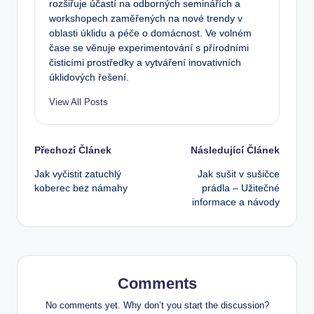
rozšiřuje účastí na odborných seminářích a
workshopech zaměřených na nové trendy v
oblasti úklidu a péče o domácnost. Ve volném
čase se věnuje experimentování s přírodními
čisticími prostředky a vytváření inovativních
úklidových řešení.
View All Posts
Post
Přechozí Článek
Následující Článek
Jak vyčistit zatuchlý
Jak sušit v sušičce
navigation
koberec bez námahy
prádla – Užitečné
informace a návody
Comments
No comments yet. Why don’t you start the discussion?