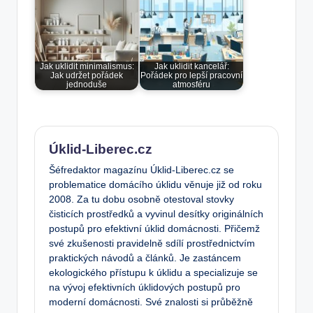
Jak uklidit minimalismus:
Jak uklidit kancelář:
Jak udržet pořádek
Pořádek pro lepší pracovní
jednoduše
atmosféru
Úklid-Liberec.cz
Šéfredaktor magazínu Úklid-Liberec.cz se
problematice domácího úklidu věnuje již od roku
2008. Za tu dobu osobně otestoval stovky
čisticích prostředků a vyvinul desítky originálních
postupů pro efektivní úklid domácnosti. Přičemž
své zkušenosti pravidelně sdílí prostřednictvím
praktických návodů a článků. Je zastáncem
ekologického přístupu k úklidu a specializuje se
na vývoj efektivních úklidových postupů pro
moderní domácnosti. Své znalosti si průběžně