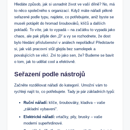
Hledáte způsob, jak si usnadnit život ve vaší dílně? No, má
to něco společného s organizací. Když máte nářadí pěkně
seřazené podle typu, najdete, co potřebujete, aniž byste se
museli potápět do hromad šroubováků, klíčů a dalších
pokladů. To víte, jak to vypadá – na začátku to vypadá jako
chaos, ale pak přijde den „D“ a vy se rozhodnete, že dost
bylo hledání příslušenství v análech nepořádku! Představte
si, jak váš pracovní stůl glejda bez samolepek a
povalujících se věcí. Zní to jako sen, že? Budeme se bavit
o tom, jak to udělat cool a efektivně.
Seřazení podle nástrojů
Začněte rozdělovat nářadí do kategorií. Umožní vám to
rychleji najít to, co potřebujete. Tady je pár základních typů:
Ruční nářadí:
klíče, šroubováky, kladiva – vaše
„základní vybavení“.
Elektrické nářadí:
vrtačky, pily, brusky – vaše
moderní superhrdinové.