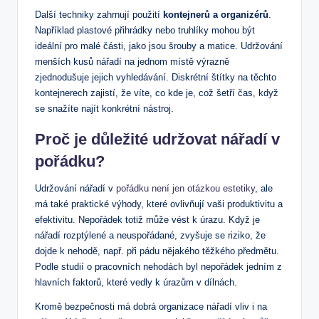
Další techniky zahrnují použití
kontejnerů a organizérů
.
Například plastové přihrádky nebo truhlíky mohou být
ideální pro malé části, jako jsou šrouby a matice. Udržování
menších kusů nářadí na jednom místě výrazně
zjednodušuje jejich vyhledávání. Diskrétní štítky na těchto
kontejnerech zajistí, že víte, co kde je, což šetří čas, když
se snažíte najít konkrétní nástroj.
Proč je důležité udržovat nářadí v
pořádku?
Udržování nářadí v
pořádku není jen otázkou estetiky
, ale
má také praktické výhody, které ovlivňují vaši produktivitu a
efektivitu. Nepořádek totiž může vést k úrazu. Když je
nářadí rozptýlené a neuspořádané, zvyšuje se riziko, že
dojde k nehodě, např. při pádu nějakého těžkého předmětu.
Podle studií o pracovních nehodách byl nepořádek jedním z
hlavních faktorů, které vedly k úrazům v dílnách.
Kromě bezpečnosti má dobrá organizace nářadí vliv i na