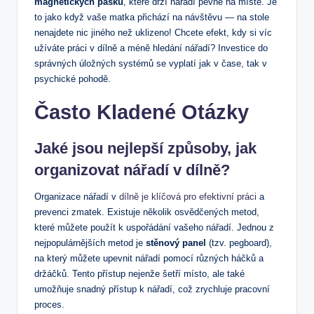
magnetických pásků
, které drží nářadí pevně na místě. Je
to jako když vaše matka přichází na návštěvu — na stole
nenajdete nic jiného než uklizeno! Chcete efekt, kdy si víc
užíváte práci v dílně a méně hledání nářadí? Investice do
správných úložných systémů se vyplatí jak v čase, tak v
psychické pohodě.
Často Kladené Otázky
Jaké jsou nejlepší způsoby, jak
organizovat nářadí v dílně?
Organizace nářadí v
dílně je klíčová pro efektivní práci
a
prevenci zmatek. Existuje několik osvědčených metod,
které můžete použít k uspořádání vašeho nářadí. Jednou z
nejpopulárnějších metod je
stěnový panel
(tzv. pegboard),
na který můžete upevnit nářadí pomocí různých háčků a
držáčků. Tento přístup nejenže šetří místo, ale také
umožňuje snadný přístup k nářadí, což zrychluje pracovní
proces.