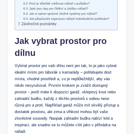
Proč je důležité udržovat nářadí v pořádku?
Jaké jsou tipy pro čištění a údržbu nářadí?
Jak si vybrat správné úložné systémy pro nářadí?
Jak přizpůsobit organizaci nářadí individuálním potřebám?
Závěrečné poznámky
Jak vybrat prostor pro
dílnu
Vybírat prostor pro vaši dílnu není jen tak, to je jako vybrat
ideální místo pro táborák s kamarády – potřebujete dost
místa, vhodné prostředí a, co je nejdůležitější, aby vás
nikdo nevyrušoval. Prvním krokem je zvážit dostupný
prostor – jestli máte k dispozici garáž, sklepový kout nebo
zahradní budku, každý z těchto prostorů s sebou nese
různá pro a proti. Například garáž může mít skvělý přístup a
dostatek prostoru, ale zima a vlhkost mohou být vaše
zlověstné sousedy. Naopak zahradní budka nabízí klid a
inspiraci, ale snadno se tu můžete cítit jako v přihrádce na
nářadí.