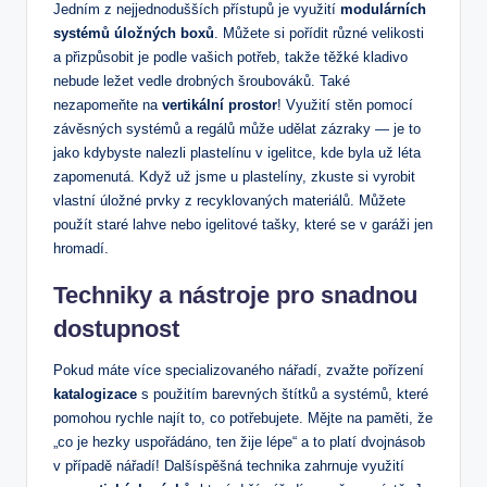
Jedním z nejjednodušších přístupů je využití
modulárních
systémů úložných boxů
. Můžete si pořídit různé velikosti
a přizpůsobit je podle vašich potřeb, takže těžké kladivo
nebude ležet vedle drobných šroubováků. Také
nezapomeňte na
vertikální prostor
! Využití stěn pomocí
závěsných systémů a regálů může udělat zázraky — je to
jako kdybyste nalezli plastelínu v igelitce, kde byla už léta
zapomenutá. Když už jsme u plastelíny, zkuste si vyrobit
vlastní úložné prvky z recyklovaných materiálů. Můžete
použít staré lahve nebo igelitové tašky, které se v garáži jen
hromadí.
Techniky a nástroje pro snadnou
dostupnost
Pokud máte více specializovaného nářadí, zvažte pořízení
katalogizace
s použitím barevných štítků a systémů, které
pomohou rychle najít to, co potřebujete. Mějte na paměti, že
„co je hezky uspořádáno, ten žije lépe“ a to platí dvojnásob
v případě nářadí! Dalšíspěšná technika zahrnuje využití