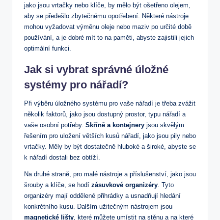
jako jsou vrtačky nebo klíče, by mělo být ošetřeno olejem,
aby se předešlo zbytečnému opotřebení. Některé nástroje
mohou vyžadovat výměnu oleje nebo maziv po určité době
používání, a je dobré mít to na paměti, abyste zajistili jejich
optimální funkci.
Jak si vybrat správné úložné
systémy pro nářadí?
Při výběru úložného systému pro vaše nářadí je třeba zvážit
několik faktorů, jako jsou dostupný prostor, typu nářadí a
vaše osobní potřeby.
Skříně a kontejnery
jsou skvělým
řešením pro uložení větších kusů nářadí, jako jsou pily nebo
vrtačky. Měly by být dostatečně hluboké a široké, abyste se
k nářadí dostali bez obtíží.
Na druhé straně, pro malé nástroje a příslušenství, jako jsou
šrouby a klíče, se hodí
zásuvkové organizéry
. Tyto
organizéry mají oddělené přihrádky a usnadňují hledání
konkrétního kusu. Dalším užitečným nástrojem jsou
magnetické lišty
, které můžete umístit na stěnu a na které