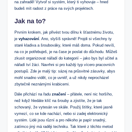
na zahradě! Vytvoř si systém, který ti vyhovuje – hned
budeš mít radost z práce na svých projektech.
Jak na to?
Prvním krokem, jak přivést tvou dílnu k šťastnému životu,
je
vyhazování
. Ano, slyšíš správně! Projdi si všechny ty
staré kladiva a šroubováky, které máš doma. Pokud nevíš,
na co je potřebuješ, je na čase je poslat do důchodu. Můžeš
zkusit organizovat nářadí do kategorií – jako bys byl učitel a
nářadí tví žáci. Navrhni si pro každý typ vícero pracovních
postupů. Zde je malý tip: sázej na průsvitné zásuvky, abys
mohl snadno vidět, co je uvnitř, a už nikdy neprocházel
zbytečně neznámými krabicemi.
Dále přichází na řadu
značení
– přátele, není nic horšího,
než když hledáte klíč na šrouby a zjistíte, že je tak
schovaný, že vytesán ve skále. Použij štítky, které jasně
vymezí, co se kde nachází, nebo si zadej elektronický
systém. Lidé jsou různí a pro někoho je papír snadný,
zatímco jiný má raději techniku. Tak které z těchto metod