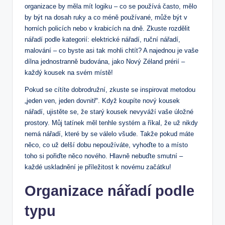
organizace by měla mít logiku – co se používá často, mělo
by být na dosah ruky a co méně používané, může být v
horních policích nebo v krabicích na dně. Zkuste rozdělit
nářadí podle kategorií: elektrické nářadí, ruční nářadí,
malování – co byste asi tak mohli chtít? A najednou je vaše
dílna jednostranně budována, jako Nový Zéland prérií –
každý kousek na svém místě!
Pokud se cítíte dobrodružní, zkuste se inspirovat metodou
„jeden ven, jeden dovnitř“. Když koupíte nový kousek
nářadí, ujistěte se, že starý kousek nevyváží vaše úložné
prostory. Můj tatínek měl tenhle systém a říkal, že už nikdy
nemá nářadí, které by se válelo všude. Takže pokud máte
něco, co už delší dobu nepoužíváte, vyhoďte to a místo
toho si pořiďte něco nového. Hlavně nebuďte smutní –
každé uskladnění je příležitost k novému začátku!
Organizace nářadí podle
typu