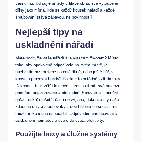
vaši dílnu. Udržujte si tedy v hlavě obraz své vytoužené
dílny jako místa, kde se každý kousek nářadí a každé
šroubování stává zábavou, ne povinností!
Nejlepší tipy na
uskladnění nářadí
Máte pocit, že vaše nářadí žije vlastním životem? Místo
toho, aby spokojeně odpočívalo na svém místě, je
nacházíte roztroušené po celé dílně, nebo ještě hůř, v
kapse u pracovní bundy? Pojďme to pořádně vzít do ruky!
Dokonce i ti největší kutilové si zaslouží mít své pracovní
prostředí organizované a přehledné. Správné uskladnění
nářadí dokáže ušetřit čas i nervy, ano, dokonce i ty naše
zděděné úhly a šroubováky z dob hlubokého socialismu
můžeme konečně uspořádat. Odpovědné přistupování k
uskladnění nám otevře dveře do světa efektivity.
Použijte boxy a úložné systémy