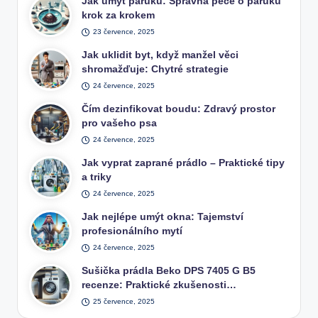
Jak umýt paruku: Správná péče o paruku
krok za krokem
23 července, 2025
Jak uklidit byt, když manžel věci
shromažďuje: Chytré strategie
24 července, 2025
Čím dezinfikovat boudu: Zdravý prostor
pro vašeho psa
24 července, 2025
Jak vyprat zaprané prádlo – Praktické tipy
a triky
24 července, 2025
Jak nejlépe umýt okna: Tajemství
profesionálního mytí
24 července, 2025
Sušička prádla Beko DPS 7405 G B5
recenze: Praktické zkušenosti…
25 července, 2025