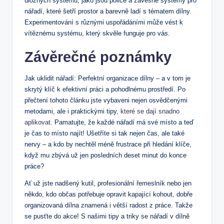
úložných systémů, jako jsou police a závěsné systémy pro
nářadí, které šetří prostor a barevně ladí s tématem dílny.
Experimentování s různými uspořádáními může vést k
vítěznému systému, který skvěle funguje pro vás.
Závěrečné poznámky
Jak uklidit nářadí: Perfektní organizace dílny – a v tom je
skrytý klíč k efektivní práci a pohodlnému prostředí. Po
přečtení tohoto článku jste vybaveni nejen osvědčenými
metodami, ale i praktickými tipy,
které se dají snadno
aplikovat
. Pamatujte, že každé nářadí má své místo a teď
je čas to místo najít! Ušetříte si tak nejen čas, ale také
nervy – a kdo by nechtěl méně frustrace při hledání klíče,
když mu zbývá už jen posledních deset minut do konce
práce?
Ať už jste nadšený kutil, profesionální řemeslník nebo jen
někdo, kdo občas potřebuje opravit kapající kohout, dobře
organizovaná dílna znamená i větší radost z práce. Takže
se pusťte do akce! S našimi tipy a triky se nářadí v dílně