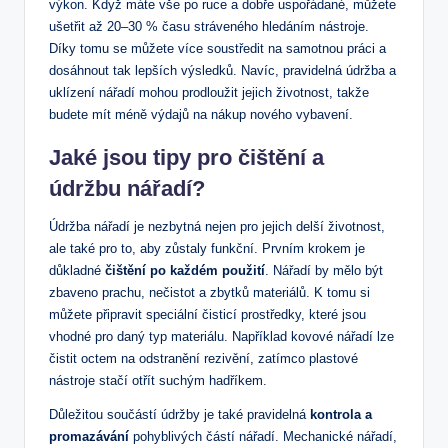
výkon. Když máte vše po ruce a dobře uspořádané, můžete
ušetřit až 20–30 % času stráveného hledáním nástroje.
Díky tomu se můžete více soustředit na samotnou práci a
dosáhnout tak lepších výsledků. Navíc, pravidelná údržba a
uklízení nářadí mohou prodloužit jejich životnost, takže
budete mít méně výdajů na nákup nového vybavení.
Jaké jsou tipy pro čištění a
údržbu nářadí?
Údržba nářadí je nezbytná nejen pro jejich delší životnost,
ale také pro to, aby zůstaly funkční. Prvním krokem je
důkladné
čištění po každém použití
. Nářadí by mělo být
zbaveno prachu, nečistot a zbytků materiálů. K tomu si
můžete připravit speciální čisticí prostředky, které jsou
vhodné pro daný typ materiálu. Například kovové nářadí lze
čistit octem na odstranění rezivění, zatímco plastové
nástroje stačí otřít suchým hadříkem.
Důležitou součástí údržby je také pravidelná
kontrola a
promazávání
pohyblivých částí nářadí. Mechanické nářadí,