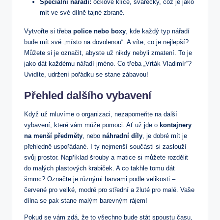
Speciální nářadí:
očkové klíče, svářečky, což je jako
mít ve své dílně tajné zbraně.
Vytvořte si třeba
police nebo boxy
, kde každý typ nářadí
bude mít své „místo na dovolenou“. A víte, co je nejlepší?
Můžete si je označit, abyste už nikdy nebyli zmatení. To je
jako dát každému nářadí jméno. Co třeba „Vrták Vladimír“?
Uvidíte, udržení pořádku se stane zábavou!
Přehled dalšího vybavení
Když už mluvíme o organizaci, nezapomeňte na další
vybavení, které vám může pomoci. Ať už jde o
kontajnery
na menší předměty
, nebo
náhradní díly
, je dobré mít je
přehledně uspořádané. I ty nejmenší součásti si zaslouží
svůj prostor. Například šrouby a matice si můžete rozdělit
do malých plastových krabiček. A co takhle tomu dát
šmrnc? Označte je různými barvami podle velikosti –
červené pro velké, modré pro střední a žluté pro malé. Vaše
dílna se pak stane malým barevným rájem!
Pokud se vám zdá, že to všechno bude stát spoustu času,