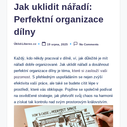
Jak uklidit nářadí:
Perfektní organizace
dílny
Úklid-Liberec.cz
19 srpna, 2025
No Comments
Posted
by
Každý, kdo někdy pracoval v dílně, ví, jak důležité je mít
nářadí dobře organizované. Jak uklidit nářadí a dosáhnout
perfektní organizace dílny je téma,
které si zaslouží vaši
pozornost
. S přehledným uspořádáním se nejen zvýší
efektivita vaší práce, ale také se budete cítit lépe v
prostředí, které vás obklopuje. Pojďme se společně podívat
na osvědčené strategie, jak přetvořit svůj chaos na harmonii
a získat tak kontrolu nad svým prostorovým královstvím.