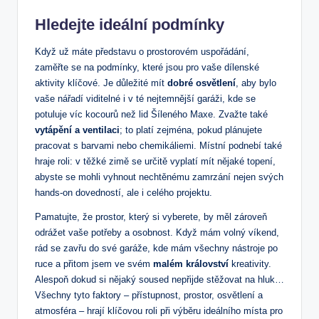
Hledejte ideální podmínky
Když už máte představu o prostorovém uspořádání,
zaměřte se na podmínky, které jsou pro vaše dílenské
aktivity klíčové. Je důležité mít
dobré osvětlení
, aby bylo
vaše nářadí viditelné i v té nejtemnější garáži, kde se
potuluje víc kocourů než lid Šíleného Maxe. Zvažte také
vytápění a ventilaci
; to platí zejména, pokud plánujete
pracovat s barvami nebo chemikáliemi. Místní podnebí také
hraje roli: v těžké zimě se určitě vyplatí mít nějaké topení,
abyste se mohli vyhnout nechtěnému zamrzání nejen svých
hands-on dovedností, ale i celého projektu.
Pamatujte, že prostor, který si vyberete, by měl zároveň
odrážet vaše potřeby a osobnost. Když mám volný víkend,
rád se zavřu do své garáže, kde mám všechny nástroje po
ruce a přitom jsem ve svém
malém království
kreativity.
Alespoň dokud si nějaký soused nepřijde stěžovat na hluk…
Všechny tyto faktory – přístupnost, prostor, osvětlení a
atmosféra – hrají klíčovou roli při výběru ideálního místa pro