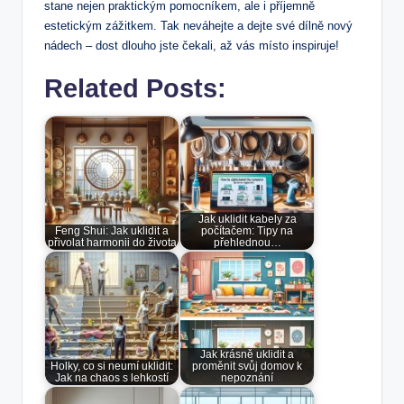
stane nejen praktickým pomocníkem, ale i příjemně
estetickým zážitkem. Tak neváhejte a dejte své dílně nový
nádech – dost dlouho jste čekali, až vás místo inspiruje!
Related Posts:
Jak uklidit kabely za
Feng Shui: Jak uklidit a
počítačem: Tipy na
přivolat harmonii do života
přehlednou…
Jak krásně uklidit a
Holky, co si neumí uklidit:
proměnit svůj domov k
Jak na chaos s lehkostí
nepoznání