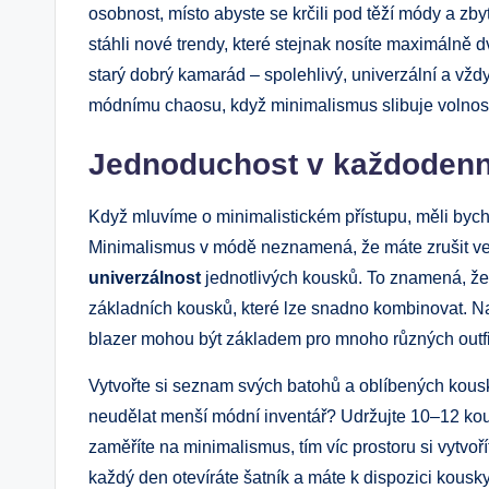
osobnost, místo abyste se krčili pod těží módy a zby
stáhli nové trendy, které stejnak nosíte maximálně d
starý dobrý kamarád – spolehlivý, univerzální a vžd
módnímu chaosu, když minimalismus slibuje volnost
Jednoduchost v každodenn
Když mluvíme o minimalistickém přístupu, měli bych
Minimalismus v módě neznamená, že máte zrušit veš
univerzálnost
jednotlivých kousků. To znamená, že
základních kousků, které lze snadno kombinovat. Na
blazer mohou být základem pro mnoho různých outfit
Vytvořte si seznam svých batohů a oblíbených kousků
neudělat menší módní inventář? Udržujte 10–12 kou
zaměříte na minimalismus, tím víc prostoru si vytvoř
každý den otevíráte šatník a máte k dispozici kous