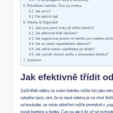
Převlékání šatníku: Čas na změnu
Jak na to?
Pár dalších tipů
Otázky & Odpovědi
Jaké jsou první kroky při úklidu šatníku?
Jak efektivně třídit oblečení?
Jak organizovat prostor ve šatníku pro snadnou přís
Jak se zbavit nepotřebného oblečení?
Jak udržet šatník uspořádaný po úklidu?
Jak vytvořit stylové outfity z omezeného šatníku?
Závěrem
Jak efektivně třídit o
Začít třídit oděvy ve svém šatníku může
být
jako otev
vybafne (ano, vím, že ta stará mikina je na chuť širš
uchováváte, se místo oblečení může proměnit v „na
nosili barbíny a šortky. Čas na akci! Ať už se rozho