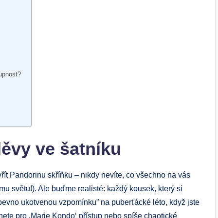
tupnost?
děvy ve šatníku
řít Pandorinu skříňku – nikdy nevíte, co všechno na vás
ímu světu!). Ale buďme realisté: každý kousek, který si
pevno ukotvenou vzpomínku” na puberťácké léto, když jste
dnete pro ‚Marie Kondo‘ přístup nebo spíše chaotické