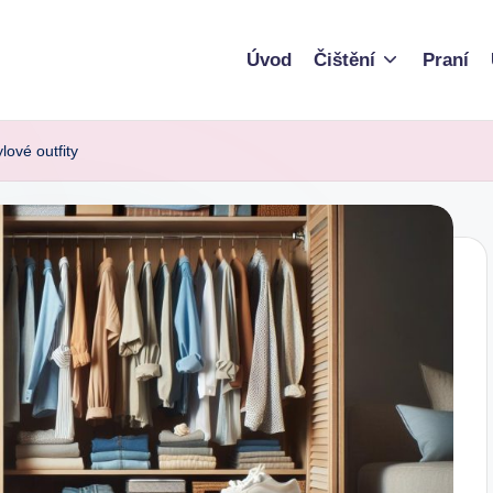
Úvod
Čištění
Praní
ylové outfity