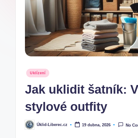
Posted
Uklízení
in
Jak uklidit šatník: 
stylové outfity
Úklid-Liberec.cz
19 dubna, 2026
No C
Posted
by