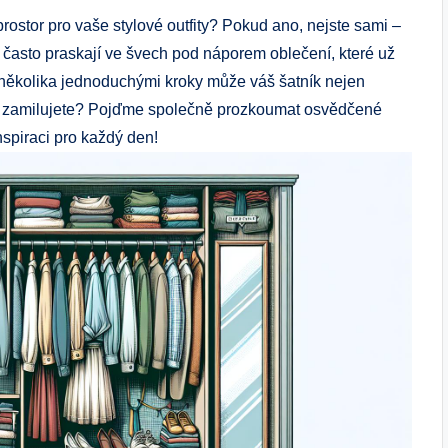
l prostor pro vaše stylové outfity? Pokud ano, nejste sami –
y často praskají ve švech pod náporem oblečení, které už
několika jednoduchými kroky může váš šatník nejen
ý si zamilujete? Pojďme společně prozkoumat osvědčené
inspiraci pro každý den!