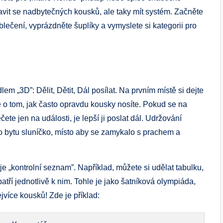
vit se nadbytečných kousků, ale taky mít systém. Začněte
oblečení, vyprázdněte šuplíky a vymyslete si kategorii pro
em „3D”: Dělit, Dětit, Dál posílat. Na prvním místě si dejte
é o tom, jak často opravdu kousky nosíte. Pokud se na
čete jen na události, je lepší ji poslat dál. Udržování
i do bytu sluníčko, místo aby se zamykalo s prachem a
je „kontrolní seznam”. Například, můžete si udělat tabulku,
patří jednotlivě k nim. Tohle je jako šatníková olympiáda,
jvíce kousků! Zde je příklad: