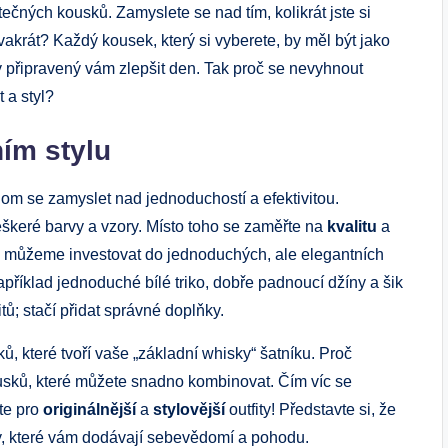
tečných kousků. Zamyslete se nad tím, kolikrát jste si
vakrát? Každý kousek, který si vyberete, by měl být jako
y připravený vám zlepšit den. Tak proč se nevyhnout
 a styl?
ím stylu
om se zamyslet nad jednoduchostí a efektivitou.
keré barvy a vzory. Místo toho se zaměřte na
kvalitu
a
 můžeme investovat do jednoduchých, ale elegantních
příklad jednoduché bílé triko, dobře padnoucí džíny a šik
ů; stačí přidat správné doplňky.
, které tvoří vaše „základní whisky“ šatníku. Proč
sků, které můžete snadno kombinovat. Čím víc se
íte pro
originálnější
a
stylovější
outfity! Představte si, že
ky, které vám dodávají sebevědomí a pohodu.