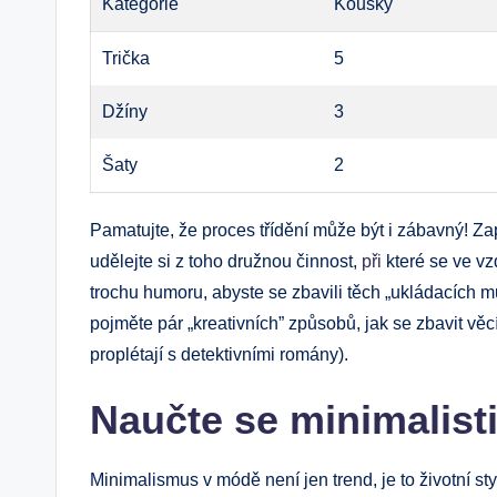
Kategorie
Kousky
Trička
5
Džíny
3
Šaty
2
Pamatujte, že proces třídění může být i zábavný! Zap
udělejte si z toho družnou činnost,
při
které se ve vz
trochu humoru, abyste se zbavili těch „ukládacích m
pojměte pár „kreativních” způsobů, jak se zbavit věcí
proplétají s detektivními romány).
Naučte se minimalis
Minimalismus v módě není jen trend, je to životní styl