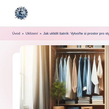
Skip
to
content
Úvod
»
Uklízení
»
Jak uklidit šatník: Vytvořte si prostor pro st