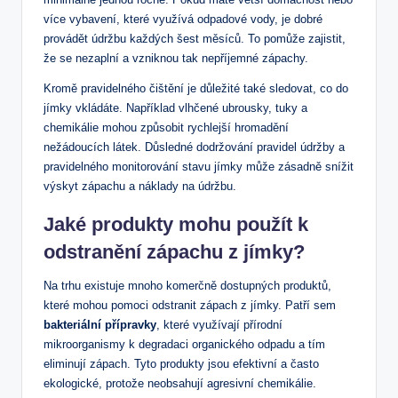
více vybavení, které využívá odpadové vody, je dobré
provádět údržbu každých šest měsíců. To pomůže zajistit,
že se nezaplní a vzniknou tak nepříjemné zápachy.
Kromě pravidelného čištění je důležité také sledovat, co do
jímky vkládáte. Například vlhčené ubrousky, tuky a
chemikálie mohou způsobit rychlejší hromadění
nežádoucích látek. Důsledné dodržování pravidel údržby a
pravidelného monitorování stavu jímky může zásadně snížit
výskyt zápachu a náklady na údržbu.
Jaké produkty mohu použít k
odstranění zápachu z jímky?
Na trhu existuje mnoho komerčně dostupných produktů,
které mohou pomoci odstranit zápach z jímky. Patří sem
bakteriální přípravky
, které využívají přírodní
mikroorganismy k degradaci organického odpadu a tím
eliminují zápach. Tyto produkty jsou efektivní a často
ekologické, protože neobsahují agresivní chemikálie.