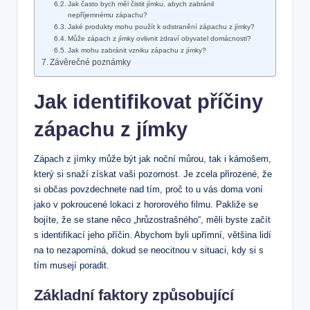
Jak často bych měl čistit jímku, abych zabránil
nepříjemnému zápachu?
Jaké produkty mohu použít k odstranění zápachu z jímky?
Může zápach z jímky ovlivnit zdraví obyvatel domácnosti?
Jak mohu zabránit vzniku zápachu z jímky?
Závěrečné poznámky
Jak identifikovat příčiny
zápachu z jímky
Zápach z jímky může být jak noční můrou, tak i kámošem,
který si snaží získat vaši pozornost. Je zcela přirozené, že
si občas povzdechnete nad tím, proč to u vás doma voní
jako v pokroucené lokaci z hororového filmu. Pakliže se
bojíte, že se stane něco „hrůzostrašného“, měli byste začít
s identifikací jeho příčin. Abychom byli upřímní, většina lidí
na to nezapomíná, dokud se neocitnou v situaci, kdy si s
tím musejí poradit.
Základní faktory způsobující