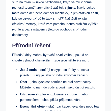
si to na rovinu – nikdo nezbožňuje, když se mu v domě
rozhostí „vonný“ aromatický zážitek z jímky. Navíc pokud
máte doma děti nebo domácí mazlíčky, je jen otázkou času,
kdy se ozvou: „Proč to tady smrdí?“ Naštěstí existují
efektivní metody, které vám pomohou tento problém vyřešit
rychle a bez zastavení výletu do obchodu s přírodními
deodoranty.
Přírodní řešení
Přírodní látky mohou být vaší první volbou, pokud se
chcete vyhnout chemikáliím. Zde jsou některé z nich:
Jedlá soda
– stačí ji nasypat do jímky a nechat
působit. Funguje jako přírodní absorbér zápachu.
Ocet
– jeho kyselost pomůže neutralizovat pachy.
Můžete ho nalít do vody a použít jako čistící roztok.
Citrusové slupky
– rozložené s citronem nebo
pomerančem mohou přidat příjemnou vůni.
Esenciální oleje
– stačí pár kapek levandule nebo tea