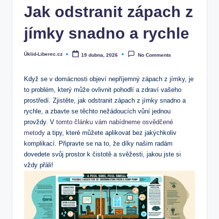
Jak odstranit zápach z
jímky snadno a rychle
Úklid-Liberec.cz
19 dubna, 2026
No Comments
Posted
by
Když se v domácnosti objeví nepříjemný zápach z jímky, je
to problém, který může ovlivnit pohodlí a zdraví vašeho
prostředí. Zjistěte, jak odstranit zápach z jímky snadno a
rychle, a zbavte se těchto nežádoucích vůní jednou
provždy. V
tomto článku vám nabídneme osvědčené
metody
a tipy, které můžete aplikovat bez jakýchkoliv
komplikací. Připravte se na to, že díky našim radám
dovedete svůj prostor k čistotě a svěžesti, jakou jste si
vždy přáli!