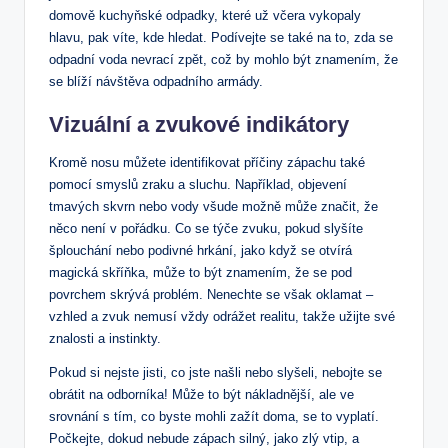
domově kuchyňské odpadky, které už včera vykopaly
hlavu, pak víte, kde hledat. Podívejte se také na to, zda se
odpadní voda nevrací zpět, což by mohlo být znamením, že
se blíží návštěva odpadního armády.
Vizuální a zvukové indikátory
Kromě nosu můžete identifikovat příčiny zápachu také
pomocí smyslů zraku a sluchu. Například, objevení
tmavých skvrn nebo vody všude možně může značit, že
něco není v pořádku. Co se týče zvuku, pokud slyšíte
šplouchání nebo podivné hrkání, jako když se otvírá
magická skříňka, může to být znamením, že se pod
povrchem skrývá problém. Nenechte se však oklamat –
vzhled a zvuk nemusí vždy odrážet realitu, takže užijte své
znalosti a instinkty.
Pokud si nejste jisti, co jste našli nebo slyšeli, nebojte se
obrátit na odborníka! Může to být nákladnější, ale ve
srovnání s tím, co byste mohli zažít doma, se to vyplatí.
Počkejte, dokud nebude zápach silný, jako zlý vtip, a