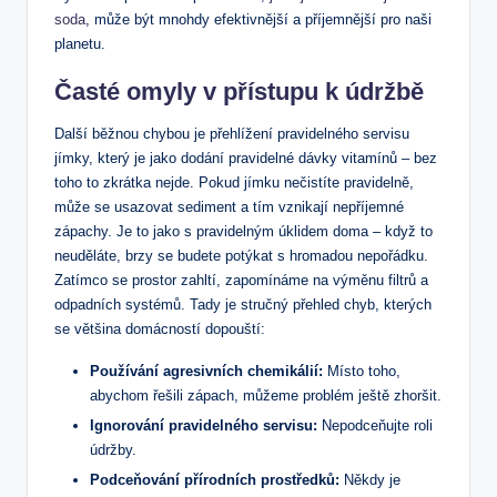
soda
, může být mnohdy efektivnější a příjemnější pro naši
planetu.
Časté omyly v přístupu k údržbě
Další běžnou chybou je přehlížení pravidelného servisu
jímky, který je jako dodání pravidelné dávky vitamínů – bez
toho to zkrátka nejde. Pokud jímku nečistíte pravidelně,
může se usazovat sediment a tím vznikají nepříjemné
zápachy. Je to jako s pravidelným úklidem doma – když to
neuděláte, brzy se budete potýkat s hromadou nepořádku.
Zatímco se prostor zahltí, zapomínáme na výměnu filtrů a
odpadních systémů. Tady je stručný přehled chyb, kterých
se většina domácností dopouští:
Používání agresivních chemikálií:
Místo toho,
abychom řešili zápach, můžeme problém ještě zhoršit.
Ignorování pravidelného servisu:
Nepodceňujte roli
údržby.
Podceňování přírodních prostředků:
Někdy je