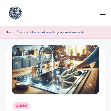
Skip
to
content
Úvod
»
Čištění
»
Jak odstranit zápach z jímky snadno a rychle
Posted
Čištění
in