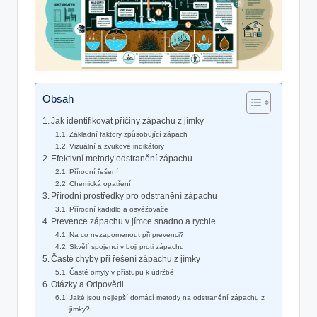
Obsah
Jak identifikovat příčiny zápachu z jímky
Základní faktory způsobující zápach
Vizuální a zvukové indikátory
Efektivní metody odstranění zápachu
Přírodní řešení
Chemická opatření
Přírodní prostředky pro odstranění zápachu
Přírodní kadidlo a osvěžovače
Prevence zápachu v jímce snadno a rychle
Na co nezapomenout při prevenci?
Skvělí spojenci v boji proti zápachu
Časté chyby při řešení zápachu z jímky
Časté omyly v přístupu k údržbě
Otázky a Odpovědi
Jaké jsou nejlepší domácí metody na odstranění zápachu z
jímky?