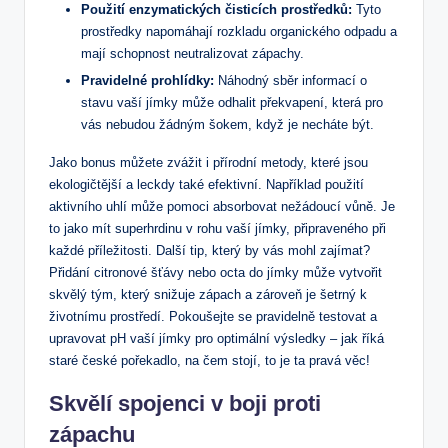
Použití enzymatických čisticích prostředků:
Tyto
prostředky napomáhají rozkladu organického odpadu a
mají schopnost neutralizovat zápachy.
Pravidelné prohlídky:
Náhodný sběr informací o
stavu vaší jímky může odhalit překvapení, která pro
vás nebudou žádným šokem, když je necháte být.
Jako bonus můžete zvážit i přírodní metody, které jsou
ekologičtější a leckdy také efektivní. Například použití
aktivního uhlí může pomoci absorbovat nežádoucí vůně. Je
to jako mít superhrdinu v rohu vaší jímky, připraveného při
každé příležitosti. Další tip, který by vás mohl zajímat?
Přidání citronové šťávy nebo octa do jímky může vytvořit
skvělý tým, který snižuje zápach a zároveň je šetrný k
životnímu prostředí. Pokoušejte se pravidelně testovat a
upravovat pH vaší jímky pro optimální výsledky – jak říká
staré české pořekadlo, na čem stojí, to je ta pravá věc!
Skvělí spojenci v boji proti
zápachu