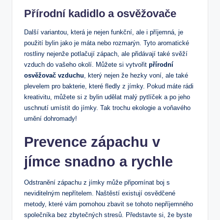
Přírodní kadidlo a osvěžovače
Další variantou, která je nejen funkční, ale i příjemná, je
použití bylin jako je máta nebo rozmarýn. Tyto aromatické
rostliny nejenže potlačují zápach, ale přidávají také svěží
vzduch do vašeho okolí. Můžete si vytvořit
přírodní
osvěžovač vzduchu
, který nejen že hezky voní, ale také
plevelem pro bakterie, které fledly z jímky. Pokud máte rádi
kreativitu, můžete si z bylin udělat malý pytlíček a po jeho
uschnutí umístit do jímky. Tak trochu ekologie a voňavého
umění dohromady!
Prevence zápachu v
jímce snadno a rychle
Odstranění zápachu z jímky může připomínat boj s
neviditelným nepřítelem. Naštěstí existují osvědčené
metody, které vám pomohou zbavit se tohoto nepříjemného
společníka bez zbytečných stresů. Představte si, že byste