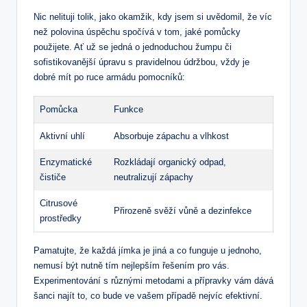
Nic nelituji tolik, jako okamžik, kdy jsem si uvědomil, že víc
než polovina úspěchu spočívá v tom, jaké pomůcky
použijete. Ať už se jedná o jednoduchou žumpu či
sofistikovanější úpravu s pravidelnou údržbou, vždy je
dobré mít po ruce armádu pomocníků:
Pomůcka
Funkce
Aktivní uhlí
Absorbuje zápachu a vlhkost
Enzymatické
Rozkládají organický odpad,
čističe
neutralizují zápachy
Citrusové
Přirozeně svěží vůně a dezinfekce
prostředky
Pamatujte, že každá jímka je jiná a co funguje u jednoho,
nemusí být nutně tím nejlepším řešením pro vás.
Experimentování s různými metodami a přípravky vám dává
šanci najít to, co bude ve vašem případě nejvíc efektivní.