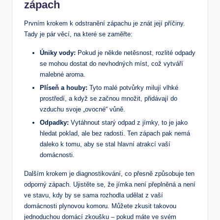
zápach
Prvním krokem k odstranění zápachu je znát její příčiny.
Tady je pár věcí, na které se zaměřte:
Úniky vody:
Pokud je někde netěsnost, rozlité odpady
se mohou dostat do nevhodných míst, což vytváří
malebné aroma.
Plíseň a houby:
Tyto malé potvůrky milují vlhké
prostředí, a když se začnou množit, přidávají do
vzduchu svoje „ovocné“ vůně.
Odpadky:
Vytáhnout starý odpad z jímky, to je jako
hledat poklad, ale bez radosti. Ten zápach pak nemá
daleko k tomu, aby se stal hlavní atrakcí vaší
domácnosti.
Dalším krokem je diagnostikování, co přesně způsobuje ten
odporný zápach. Ujistěte se, že jímka není přeplněná a není
ve stavu, kdy by se sama rozhodla udělat z vaší
domácnosti plynovou komoru. Můžete zkusit takovou
jednoduchou domácí zkoušku – pokud máte ve svém