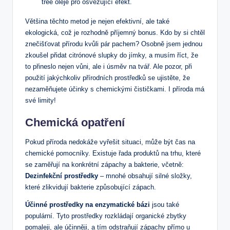
tree oleje pro osvěžující efekt.
Většina těchto metod je nejen efektivní, ale také
ekologická, což je rozhodně příjemný bonus. Kdo by si chtěl
znečišťovat přírodu kvůli pár pachem? Osobně jsem jednou
zkoušel přidat citrónové slupky do jímky, a musím říct, že
to přineslo nejen vůni, ale i úsměv na tvář. Ale pozor, při
použití jakýchkoliv přírodních prostředků se ujistěte, že
nezaměňujete účinky s chemickými čističkami. I příroda má
své limity!
Chemická opatření
Pokud příroda nedokáže vyřešit situaci, může být čas na
chemické pomocníky. Existuje řada produktů na trhu, které
se zaměřují na konkrétní zápachy a bakterie, včetně:
Dezinfekční prostředky
– mnohé obsahují silné složky,
které zlikvidují bakterie způsobující zápach.
Účinné prostředky na enzymatické bázi
jsou také
populární. Tyto prostředky rozkládají organické zbytky
pomaleji, ale účinněji, a tím odstraňují zápachy přímo u