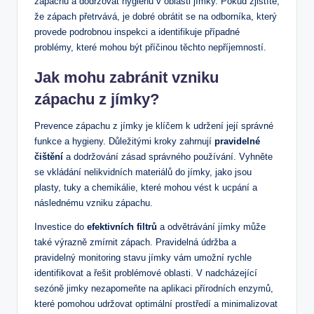
zápachu a dodržovat hygienu v oblasti jímky. Pokud zjistíte,
že zápach přetrvává, je dobré obrátit se na odborníka, který
provede podrobnou inspekci a identifikuje případné
problémy, které mohou být příčinou těchto nepříjemností.
Jak mohu zabránit vzniku
zápachu z jímky?
Prevence zápachu z jímky je klíčem k udržení její správné
funkce a hygieny. Důležitými kroky zahrnují
pravidelné
čištění
a dodržování zásad správného používání. Vyhněte
se vkládání nelikvidních materiálů do jímky, jako jsou
plasty, tuky a chemikálie, které mohou vést k ucpání a
následnému vzniku zápachu.
Investice do
efektivních filtrů
a odvětrávání jímky může
také výrazně zmírnit zápach. Pravidelná údržba a
pravidelný monitoring stavu jímky vám umožní rychle
identifikovat a řešit problémové oblasti. V nadcházející
sezóně jimky nezapomeňte na aplikaci přírodních enzymů,
které pomohou udržovat optimální prostředí a minimalizovat