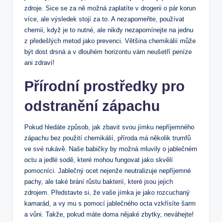
zdroje. Sice se za ně možná zaplatíte v drogerii o pár korun
více, ale výsledek stojí za to. A nezapomeňte, používat
chemii, když je to nutné, ale nikdy nezapomínejte na jednu
z předešlých metod jako prevenci. Většina chemikálií může
být dost drsná a v dlouhém horizontu vám neušetří peníze
ani zdraví!
Přírodní prostředky pro
odstranění zápachu
Pokud hledáte způsob, jak zbavit svou jímku nepříjemného
zápachu bez použití chemikálií, příroda má několik trumfů
ve své rukávě. Naše babičky by možná mluvily o jablečném
octu a jedlé sodě, které mohou fungovat jako skvělí
pomocníci. Jablečný ocet nejenže neutralizuje nepříjemné
pachy, ale také brání růstu bakterií, které jsou jejich
zdrojem. Představte si, že vaše jímka je jako rozcuchaný
kamarád, a vy mu s pomocí jablečného octa vzkřísíte šarm
a vůni. Takže, pokud máte doma nějaké zbytky, neváhejte!