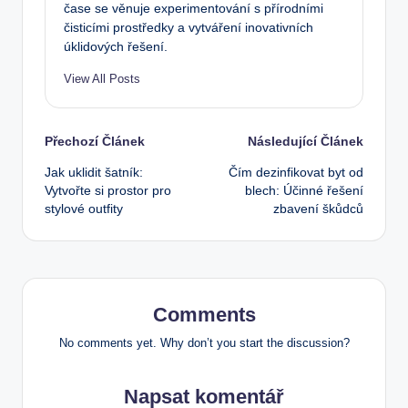
čase se věnuje experimentování s přírodními
čisticími prostředky a vytváření inovativních
úklidových řešení.
View All Posts
Post
Přechozí Článek
Následující Článek
Jak uklidit šatník:
Čím dezinfikovat byt od
navigation
Vytvořte si prostor pro
blech: Účinné řešení
stylové outfity
zbavení škůdců
Comments
No comments yet. Why don’t you start the discussion?
Napsat komentář