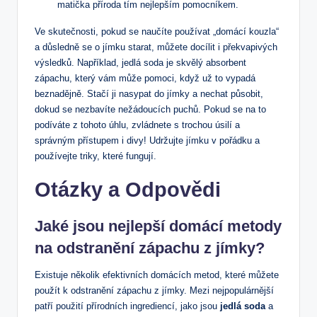
matička příroda tím nejlepším pomocníkem.
Ve skutečnosti, pokud se naučíte používat „domácí kouzla“
a důsledně se o jímku starat, můžete docílit i překvapivých
výsledků. Například, jedlá soda je skvělý absorbent
zápachu, který vám může pomoci, když už to vypadá
beznadějně. Stačí ji nasypat do jímky a nechat působit,
dokud se nezbavíte nežádoucích puchů. Pokud se na to
podíváte z tohoto úhlu, zvládnete s trochou úsilí a
správným přístupem i divy! Udržujte jímku v pořádku a
používejte triky, které fungují.
Otázky a Odpovědi
Jaké jsou nejlepší domácí metody
na odstranění zápachu z jímky?
Existuje několik efektivních domácích metod, které můžete
použít k odstranění zápachu z jímky. Mezi nejpopulárnější
patří použití přírodních ingrediencí, jako jsou
jedlá soda
a