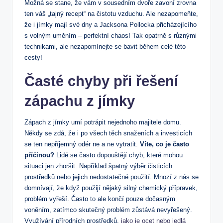
Možná se stane, že vám v sousedním dvoře zavoní zrovna
ten váš „tajný recept“ na čistotu vzduchu. Ale nezapomeňte,
že i jímky mají své dny a Jacksona Pollocka přicházejícího
s volným uměním – perfektní chaos! Tak opatrně s různými
technikami, ale nezapomínejte se bavit během celé této
cesty!
Časté chyby při řešení
zápachu z jímky
Zápach z jímky umí potrápit nejednoho majitele domu.
Někdy se zdá, že i po všech těch snaženích a investicích
se ten nepříjemný odér ne a ne vytratit.
Víte, co je často
příčinou?
Lidé se často dopouštějí chyb, které mohou
situaci jen zhoršit. Například špatný výběr čisticích
prostředků nebo jejich nedostatečné použití. Mnozí z nás se
domnívají, že když použijí nějaký silný chemický přípravek,
problém vyřeší. Často to ale končí pouze dočasným
voněním, zatímco skutečný problém zůstává nevyřešený.
Využívání přírodních prostředků,
jako je ocet nebo jedlá