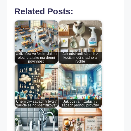
Related Posts:
Uklízečka ve škole: Jakou
Jak odstranit zápach z
plochu a jaké má denní
kočičí moči snadno a
povinnosti
rychle
Chemický zápach v bytě?
Jak odstranit zatuchlý
Naučte se ho identifikovat!
zápach jednou provždy