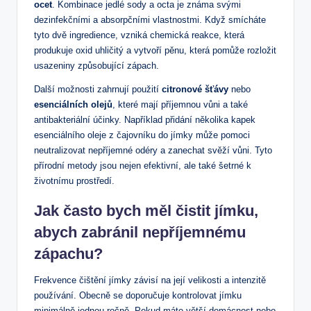
ocet
. Kombinace jedlé sody a octa je známa svými
dezinfekčními a absorpčními vlastnostmi. Když smícháte
tyto dvě ingredience, vzniká chemická reakce, která
produkuje oxid uhličitý a vytvoří pěnu, která pomůže rozložit
usazeniny způsobující zápach.
Další možnosti zahrnují použití
citronové šťávy
nebo
esenciálních olejů
, které mají příjemnou vůni a také
antibakteriální účinky. Například přidání několika kapek
esenciálního oleje z čajovníku do jímky může pomoci
neutralizovat nepříjemné odéry a zanechat svěží vůni. Tyto
přírodní metody jsou nejen efektivní, ale také šetrné k
životnímu prostředí.
Jak často bych měl čistit jímku,
abych zabránil nepříjemnému
zápachu?
Frekvence čištění jímky závisí na její velikosti a intenzitě
používání. Obecně se doporučuje kontrolovat jímku
minimálně jednou ročně. Pokud máte větší domácnost nebo