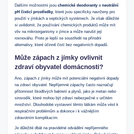
Dalšími možnostmi jsou
chemické deodoranty
a
neutrální
pH čisticí prostředky
, které jsou specificky navrženy pro
použití v jímkách a septických systémech. Je však důležité
si uvědomit, že používání chemických produktů může mít
vliv na mikroorganismy v jímce a může narušit její
rovnováhu. Proto je lepší se soustředit na přírodní
alternativy, které účinně čistí bez negativních dopadů.
Může zápach z jímky ovlivnit
zdraví obyvatel domácnosti?
Ano, zápach z jímky může mít potenciální negativní dopady
na zdraví obyvatel. Nepříjemné zápachy často naznačují
přítomnost škodlivých bakterií a plynů, jako je metan nebo
sirovodík, které mohou být zdraví nebezpečné v určitém
množství. Dlouhodobé vystavení těmto látkám může vést k
respiračním problémům a dokonce i k vážnějším
zdravotním komplikacím.
Je důležité dbát na pravidelné odvádění nepříjemného