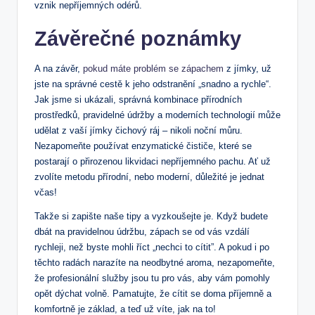
vznik nepříjemných odérů.
Závěrečné poznámky
A na závěr,
pokud máte problém se zápachem
z jímky, už
jste na správné cestě k jeho odstranění „snadno a rychle“.
Jak jsme si ukázali, správná kombinace přírodních
prostředků, pravidelné údržby a moderních technologií může
udělat z vaší jímky čichový ráj – nikoli noční můru.
Nezapomeňte používat enzymatické čističe, které se
postarají o přirozenou likvidaci nepříjemného pachu. Ať už
zvolíte metodu přírodní, nebo moderní, důležité je jednat
včas!
Takže si zapište naše tipy a vyzkoušejte je. Když budete
dbát na pravidelnou údržbu, zápach se od vás vzdálí
rychleji, než byste mohli říct „nechci to cítit”. A pokud i po
těchto radách narazíte na neodbytné aroma, nezapomeňte,
že profesionální služby jsou tu pro vás, aby vám pomohly
opět dýchat volně. Pamatujte, že cítit se doma příjemně a
komfortně je základ, a teď už víte, jak na to!