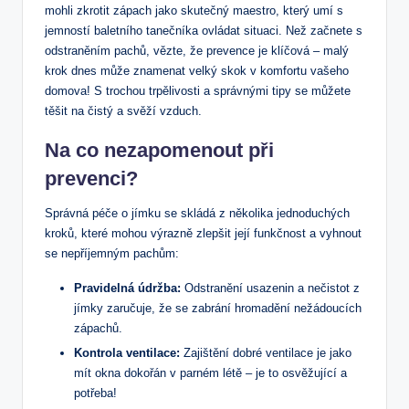
mohli zkrotit zápach jako skutečný maestro, který umí s
jemností baletního tanečníka ovládat situaci. Než začnete s
odstraněním pachů, vězte, že prevence je klíčová – malý
krok dnes může znamenat velký skok v komfortu vašeho
domova! S trochou trpělivosti a správnými tipy se můžete
těšit na čistý a svěží vzduch.
Na co nezapomenout při
prevenci?
Správná péče o jímku se skládá z několika jednoduchých
kroků, které mohou výrazně zlepšit její funkčnost a vyhnout
se nepříjemným pachům:
Pravidelná údržba:
Odstranění usazenin a nečistot z
jímky zaručuje, že se zabrání hromadění nežádoucích
zápachů.
Kontrola ventilace:
Zajištění dobré ventilace je jako
mít okna dokořán v parném létě – je to osvěžující a
potřeba!