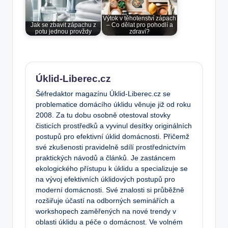
Výtok v těhotenství zápach
Jak se zbavit zápachu z
– Co dělat pro pohodlí a
potu jednou provždy
zdraví?
Úklid-Liberec.cz
Šéfredaktor magazínu Úklid-Liberec.cz se
problematice domácího úklidu věnuje již od roku
2008. Za tu dobu osobně otestoval stovky
čisticích prostředků a vyvinul desítky originálních
postupů pro efektivní úklid domácnosti. Přičemž
své zkušenosti pravidelně sdílí prostřednictvím
praktických návodů a článků. Je zastáncem
ekologického přístupu k úklidu a specializuje se
na vývoj efektivních úklidových postupů pro
moderní domácnosti. Své znalosti si průběžně
rozšiřuje účastí na odborných seminářích a
workshopech zaměřených na nové trendy v
oblasti úklidu a péče o domácnost. Ve volném