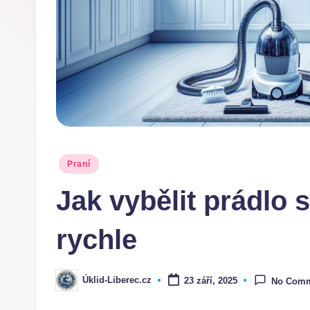
Posted
Praní
in
Jak vybělit prádlo
rychle
Úklid-Liberec.cz
23 září, 2025
No Com
Posted
by