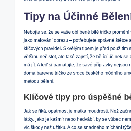
Tipy na Účinné Bělení 
Nebojte se, že se vaše oblíbené bílé tričko promění 
jako malování obrazu – potřebujete správné štětce a 
klíčových pravidel. Skvělým tipem je před použitím s
většinu nečistot, ale také zajistí, že bělící účinek 
má jít. A teď si pamatujte, že savé přípravky nejsou 
doma barevné tričko ze srdce českého módního umění
metodu bělení.
Klíčové tipy pro úspěšné b
Jak se říká, opatrnost je matka moudrosti. Než začnet
látky, jako je kašmír nebo hedvábí, by se vůbec nemě
víc škody než užitku. A co se snadného míchání týče