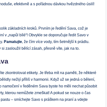
dnoduše, efektivně a s pořádnou dávkou hvězdného úsilí!
kolik základních kroků. Prvním je ředění Sava, což je
ění v „napůl bílé“! Obvykle se doporučuje ředit Savo v
dy.
Pamatujte
, že čím více vody, tím šetrnější k prádlu.
 zasloužil bělící zásah, přesně víte, jak na to.
ava
e zkontrolovat etikety. Je třeba mít na paměti, že některé
ělidly nežijí příliš v harmonii. Když už se jedná o bělení,
. Po namočení v ředěném Sava byste ho měli nechat působit
árty, kterou nemůžete zmeškat! A pokud se nouze o čas
“ pastu – smíchejte Savo s práškem na praní a vdejte