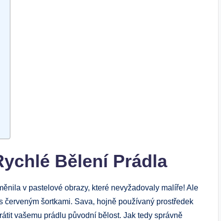
Rychlé Bělení Prádla
měnila v pastelové obrazy, které nevyžadovaly malíře! Ale
o s červeným šortkami. Sava, hojně používaný prostředek
 vrátit vašemu prádlu původní bělost. Jak tedy správně