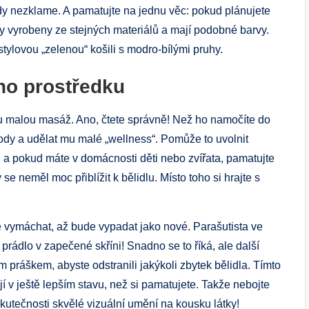
kdy nezklame. A pamatujte na jednu věc: pokud plánujete
hny vyrobeny ze stejných materiálů a mají podobné barvy.
ylovou „zelenou“ košili s modro-bílými pruhy.
ho prostředku
lu malou masáž. Ano, čtete správně! Než ho namočíte do
ody a udělat mu malé „wellness“. Pomůže to uvolnit
o, a pokud máte v domácnosti děti nebo zvířata, pamatujte
 neměl moc přiblížit k bělidlu. Místo toho si hrajte s
vymáchat, až bude vypadat jako nové. Parašutista ve
ádlo v zapečené skříni! Snadno se to říká, ale další
 práškem, abyste odstranili jakýkoli zbytek bělidla. Tímto
í v ještě lepším stavu, než si pamatujete. Takže nebojte
skutečnosti skvělé vizuální umění na kousku látky!