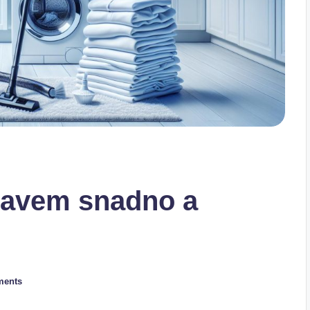
 savem snadno a
ments