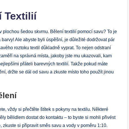
Textilií
v plochou šedou skvrnu. Bělení textilií pomocí savu? To je
barvy! Ale abyste byli úspěšní, je důležité dodržovat pár
avého roztoku textil důkladně vyprat. To nejen odstraní
se zaměří na správná místa, jakoby jste mu ukazovali, kam
nejlepšími přáteli barevných textilií. Takže pokud máte
, držte se dál od savu a zkuste místo toho použít jinou
ělení
e, vždy si přečtěte štítek s pokyny na textilu. Některé
ly bělidlem dostat do kontaktu – to byste si mohli přivést
, zkuste si připravit směs savu a vody v poměru 1:10.