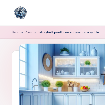
Skip
to
content
Úvod
»
Praní
»
Jak vybělit prádlo savem snadno a rychle