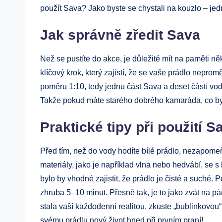
použít Sava? Jako byste se chystali na kouzlo – je
Jak správně zředit Sava
Než se pustíte do akce, je důležité mít na paměti ně
klíčový krok, který zajistí, že se vaše prádlo neprom
poměru 1:10, tedy jednu část Sava a deset částí vo
Takže pokud máte starého dobrého kamaráda, co by si
Praktické tipy při použití S
Před tím, než do vody hodíte bílé prádlo, nezapomeňt
materiály, jako je například vlna nebo hedvábí, se s b
bylo by vhodné zajistit, že prádlo je čisté a suché
zhruba 5–10 minut. Přesně tak, je to jako zvát na p
stala vaší každodenní realitou, zkuste „bublinkovou
svému prádlu nový život hned při prvním praní!