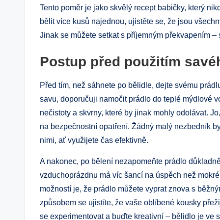
Tento poměr je jako skvělý recept babičky, který ni
bělit více kusů najednou, ujistěte se, že jsou všec
Jinak se můžete setkat s příjemným překvapením – st
Postup před použitím savé
Před tím, než sáhnete po bělidle, dejte svému prád
savu, doporučuji namočit prádlo do teplé mýdlové v
nečistoty a skvrny, které by jinak mohly odolávat. J
na bezpečnostní opatření. Žádný malý nezbedník by se
nimi, ať využijete čas efektivně.
A nakonec, po bělení nezapomeňte prádlo důkladně 
vzduchoprázdnu má víc šancí na úspěch než mokré pr
možností je, že prádlo můžete vyprat znova s běžným
způsobem se ujistíte, že vaše oblíbené kousky přežij
se experimentovat a buďte kreativní – bělidlo je ve 