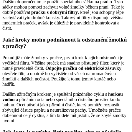
Dalším doporučením je použití speciálního sáčku na prádlo. Tyto
sáčky‌ mohou​ pomoci zachytit volné žmolky‌ během praní. Také je
dobré ⁢používat
pračku s dobrými filtry
, které jsou schopny lépe
zachytávat tyto drobné kousky. Takovými filtry disponuje⁢ většina
moderních‌ praček, avšak je důležité ⁢je pravidelně⁤ kontrolovat a
čistit.
Jaké kroky mohu podniknout k odstranění žmolků
z pračky?
Pokud již máte ⁤žmolky v pračce, první​ krok⁢ k ⁣jejich odstranění je
vyčištění filtru. Většina ⁤praček má snadno‌ přístupný‌ filter, který je
nutné pravidelně čistit.
Odpojte pračku ​od elektrické zásuvky
,
otevřete filtr,⁣ a ⁣opatrně ho vyčistěte⁣ od všech nahromaděných
žmolků​ a dalších nečistot. Použijte k tomu⁣ jemný kartáč nebo
⁣hadřík.
Dalším užitečným ‌krokem ​je ​spuštění prázdného cyklu s
horkou
vodou
a přidáním​ octa nebo speciálního čisticího ‍prostředku do
bubnu. ⁢Ocet působí ⁢jako přírodní čistič, který pomůže rozpustit
zbývající částice papíru⁤ a​ neutralizovat pachy. Umožněte pračce
doběhnout celý cyklus, a‌ tím budete mít jistotu, že ⁣se zbylé ⁤žmolky
uvolní.