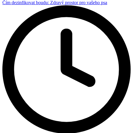
Čím dezinfikovat boudu: Zdravý prostor pro vašeho psa