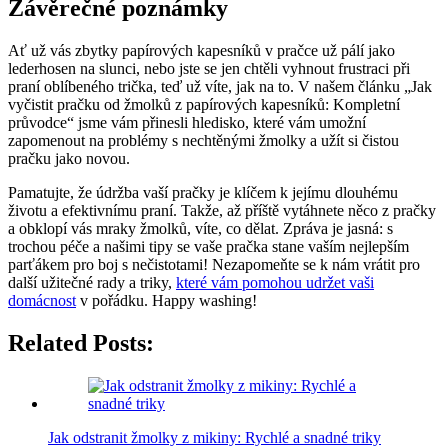
Závěrečné ⁢poznámky
Ať už vás zbytky⁣ papírových kapesníků v pračce už pálí jako
lederhosen na slunci, nebo jste se⁤ jen‌ chtěli vyhnout ‌frustraci při
praní oblíbeného trička,​ teď⁤ už víte, jak na to. V našem ⁢článku⁢ „Jak
vyčistit pračku od⁢ žmolků⁤ z papírových kapesníků: ‍Kompletní
⁣průvodce“​ jsme ⁤vám přinesli ​hledisko, které vám ​umožní‍
zapomenout na problémy s nechtěnými ⁣žmolky a užít si čistou
pračku ⁤jako novou.
Pamatujte, že údržba vaší pračky je klíčem​ k ‍jejímu dlouhému
životu a ⁣efektivnímu​ praní.‌ Takže, až‌ příště vytáhnete něco z pračky
a obklopí vás mraky ‍žmolků, víte, co dělat. Zpráva je jasná: s
trochou péče a našimi‍ tipy se vaše pračka stane vaším nejlepším
parťákem pro boj s‌ nečistotami! Nezapomeňte se ‌k nám vrátit pro
další ⁤užitečné rady a triky,‌
které vám pomohou udržet vaši
domácnost
v pořádku. Happy washing!
Related Posts:
Jak odstranit žmolky z mikiny: Rychlé a snadné triky