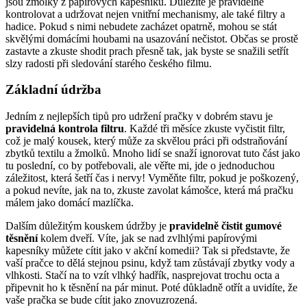
jsou žmolky z papírových ⁤kapesníků. Důležité je⁢ pravidelně⁢
kontrolovat a⁤ udržovat ⁣nejen‌ vnitřní mechanismy, ⁢ale také filtry a ​
hadice. Pokud s nimi nebudete⁤ zacházet ​opatrně, mohou se stát
skvělými domácími houbami na usazování‌ nečistot. Občas se ⁤prostě
zastavte ​a zkuste shodit prach přesně⁤ tak, jak byste⁢ se ⁤snažili setřít‌
slzy radosti při sledování starého českého filmu.
Základní ⁢údržba
Jedním z​ nejlepších tipů pro udržení⁢ pračky‍ v ⁤dobrém stavu je
pravidelná kontrola filtru
. Každé tři měsíce zkuste vyčistit filtr,
což je malý kousek, který může za⁤ skvělou práci při​ odstraňování
zbytků‌ textilu a žmolků. Mnoho lidí se snaží ignorovat tuto část jako
tu ⁣poslední, co by potřebovali, ale věřte ⁤mi, jde ​o ‍jednoduchou
záležitost, která ​šetří‍ čas i nervy! ⁢Vyměňte ⁤filtr, ​pokud je poškozený,
⁤a ⁤pokud nevíte, jak ‍na to, zkuste zavolat kámošce, která má pračku
málem jako domácí mazlíčka.
Dalším důležitým ⁤kouskem⁢ údržby je​
pravidelně⁣ čistit ⁣gumové
těsnění
kolem ​dveří.⁤ Víte, jak se⁢ nad zvlhlými ⁢papírovými
kapesníky můžete cítit jako v ⁢akční komedii? Tak si představte, že
vaší pračce to dělá stejnou psinu, když tam zůstávají zbytky vody​ a
vlhkosti.⁤ Stačí na to vzít​ vlhký ‍hadřík, ⁤nasprejovat trochu octa‍ a
připevnit ho k těsnění na⁢ pár ‍minut. Poté důkladně otřít a uvidíte, že
vaše pračka se bude cítit jako‍ znovuzrozená.