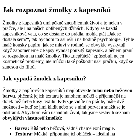
Jak​ rozpoznat žmolky⁤ z kapesníků
Žmolky z kapesníků umí pěkně znepříjemnit život a to nejen⁤ v
pračce, ale ‌i na ‍našich oblíbených džínách. Kdyby se každá
‌kapesníková ‌vata,⁣ co se dostane do prádla, mohla ptát „Jak ⁢se
dostala sem?“, tak bychom to⁢ asi⁤ řešili⁣ na hodině psychologie. Tyhle
malé kousky papíru, jak se mluví v rodině, ⁤se ⁢obvykle‌ vyskytují,
když‌ zapomeneme z kapsy vyndat použitý kapesník,⁣ a během praní
se ​rozpadnou ⁤na malé žmolky. Tito ⁢„nepřátelé“ ⁤způsobují ⁣nejen
⁤kosmetické problémy, ale můžou také ⁤poškodit ‌naši ‌pračku, když se
zanesou do⁣ filtrů. ⁣
Jak vypadá žmolek z kapesníku?
Žmolky z papírových ⁤kapesníků mají ⁢obvykle
bílou nebo béžovou
barvu
, přičemž jejich textura je mnohem měkčí ‍a⁢ příjemnější‍ na
dotek⁣ než třeba kusy​ textilu. Když ⁢je ⁢vidíte na prádle, máte ‌dvě
možnosti – buď se jimi klidit nebo se ‍s ⁢nimi‍ porvat‌ a‌ snažit se⁣ je
odstranit. Abychom⁣ vám usnadnili život, ‌tak jsme sestavili⁣ seznam
obvyklých vlastností​ žmolků
:
Barva:
Bílá ⁣nebo⁣ béžová, žádná chameleoní magie.
Textura:
Měkká, připomínající‍ obláček – ideální na