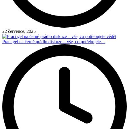
22 července, 2025
Prací gel na černé prádlo diskuze – vše, co potřebujete…