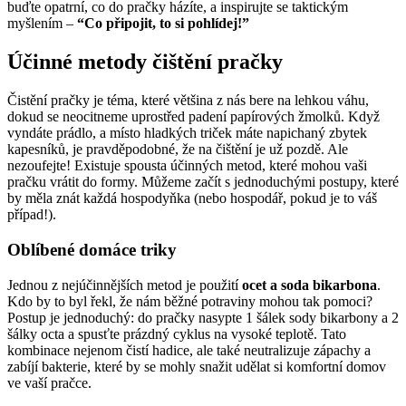
buďte opatrní, co do pračky házíte, a inspirujte se taktickým
myšlením‍ –
“Co ⁢připojit, to​ si pohlídej!”
Účinné metody čištění pračky
Čistění pračky je téma, které ⁣většina z ⁤nás bere na‍ lehkou váhu,
dokud se neocitneme uprostřed⁤ padení papírových žmolků. Když⁤
vyndáte prádlo, a místo hladkých triček máte⁣ napichaný zbytek⁣
kapesníků, je pravděpodobné, že na čištění je už pozdě. ‍Ale
nezoufejte! Existuje‍ spousta účinných metod, které mohou vaši
⁤pračku vrátit⁢ do formy.⁣ Můžeme začít s jednoduchými postupy, které
by měla znát každá hospodyňka (nebo hospodář, pokud je to ⁣váš
případ!).
Oblíbené domáce triky
Jednou z⁤ nejúčinnějších metod je použití
ocet⁢ a soda bikarbona
.
Kdo by to byl řekl, že ⁣nám ​běžné ​potraviny mohou⁤ tak pomoci?
Postup ‍je jednoduchý: do pračky nasypte 1 šálek sody bikarbony a‍ 2
šálky octa a spusťte prázdný‌ cyklus na vysoké teplotě. Tato
kombinace nejenom čistí hadice, ale také neutralizuje zápachy a‍
zabíjí bakterie, které by se mohly snažit⁤ udělat si komfortní domov
ve vaší pračce.