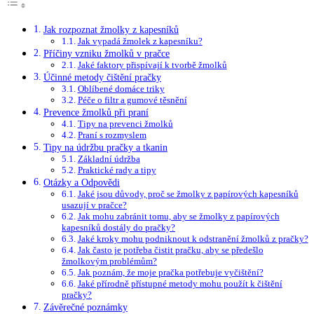
Jak​ rozpoznat žmolky⁤ z kapesníků
Jak vypadá žmolek z kapesníku?
Příčiny vzniku žmolků v⁤ pračce
Jaké faktory přispívají k ⁣tvorbě žmolků
Účinné metody čištění pračky
Oblíbené domáce triky
Péče ​o filtr a gumové těsnění
Prevence žmolků‍ při praní
Tipy na prevenci žmolků
Praní⁢ s rozmyslem
Tipy na‌ údržbu pračky​ a⁢ tkanin
Základní ⁢údržba
Praktické‍ rady a tipy
Otázky ‍a⁤ Odpovědi
Jaké jsou důvody, proč se žmolky z papírových kapesníků
usazují ⁤v pračce?
Jak mohu zabránit tomu, aby se​ žmolky z papírových
kapesníků dostály do ⁢pračky?
Jaké kroky mohu podniknout k odstranění žmolků z pračky?
Jak často‍ je potřeba čistit pračku, aby se předešlo
žmolkovým problémům?
Jak poznám, ‌že moje‌ pračka potřebuje⁣ vyčištění?
Jaké ⁤přírodně přístupné metody mohu⁣ použít k čištění
pračky?
Závěrečné ⁢poznámky