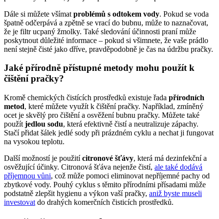
Dále si můžete všímat
problémů s odtokem‍ vody
. Pokud se ‍voda⁣
špatně odčerpává a zpětně se vrací do bubnu, může to naznačovat,‌
že je filtr ucpaný⁤ žmolky. Také sledování účinnosti ‌praní může
poskytnout důležité informace – pokud si‍ všimnete, že vaše prádlo
není stejně‌ čisté⁣ jako dříve,​ pravděpodobně ‍je čas na ⁢údržbu pračky.
Jaké ⁤přírodně přístupné metody mohu⁣ použít k
čištění pračky?
Kromě chemických⁢ čistících prostředků existuje ⁤řada
přírodních
metod
, které ‌můžete využít k ‍čištění pračky. Například, zmíněný
ocet je skvělý⁣ pro čištění a ‌osvěžení bubnu pračky. ⁢Můžete také
použít
jedlou ⁤sodu
, která efektivně čistí a neutralizuje zápachy.
Stačí přidat ⁤šálek jedlé sody ⁤při⁤ prázdném cyklu a nechat ji fungovat
na vysokou teplotu.
Další možností⁣ je použití
citronové šťávy
, ​která má dezinfekční a
osvěžující účinky. ‌Citronová ​šťáva⁤ nejenže čistí,⁣
ale také dodává
příjemnou vůni
, což může ⁤pomoci eliminovat‍ nepříjemné pachy​ od
zbytkové vody. Pouhý cyklus s těmito přírodními přísadami může
podstatně zlepšit‌ hygienu a výkon ⁢vaší pračky, ⁢
aniž byste museli
investovat
do⁤ drahých komerčních čisticích prostředků.