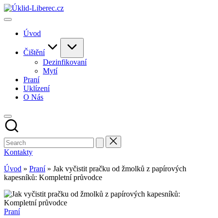
Skip
to
content
Úvod
Čištění
Dezinfikovaní
Mytí
Praní
Uklízení
O Nás
Kontakty
Úvod
»
Praní
»
Jak vyčistit pračku od žmolků z papírových
kapesníků: Kompletní průvodce
Posted
Praní