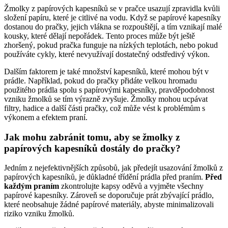
Žmolky z‌ papírových kapesníků se‍ v pračce usazují zpravidla ⁢kvůli
složení papíru, ‌které ‍je citlivé‌ na vodu. ⁤Když ⁤se papírové kapesníky
dostanou do pračky, jejich ‌vlákna⁤ se⁣ rozpouštějí, a tím vznikají ⁣malé⁣
kousky, které dělají nepořádek. Tento proces může být​ ještě
zhoršený, pokud pračka funguje ⁢na nízkých teplotách, nebo⁢ pokud
⁣používáte⁢ cykly,​ které nevyužívají​ dostatečný odstředivý výkon.
Dalším‍ faktorem⁢ je také množství kapesníků, které⁤ mohou být v
prádle. Například, ⁤pokud⁢ do ⁢pračky přidáte velkou hromadu
použitého prádla spolu ⁣s papírovými ​kapesníky, pravděpodobnost
vzniku žmolků⁢ se tím výrazně zvyšuje. Žmolky mohou ‍ucpávat
filtry, hadice a další části pračky, což⁢ může‍ vést k problémům​ s
výkonem a efektem praní.
Jak mohu zabránit tomu, aby se​ žmolky z
papírových kapesníků dostály do ⁢pračky?
Jedním z nejefektivnějších způsobů, jak předejít⁤ usazování žmolků‌ z
papírových kapesníků, je důkladné třídění prádla před praním.
Před ​
každým praním
zkontrolujte ‍kapsy oděvů a vyjměte všechny
papírové kapesníky. ⁤Zároveň se doporučuje prát zbývající prádlo,
‌které ⁤neobsahuje žádné papírové ⁢materiály, abyste​ minimalizovali
riziko vzniku žmolků.