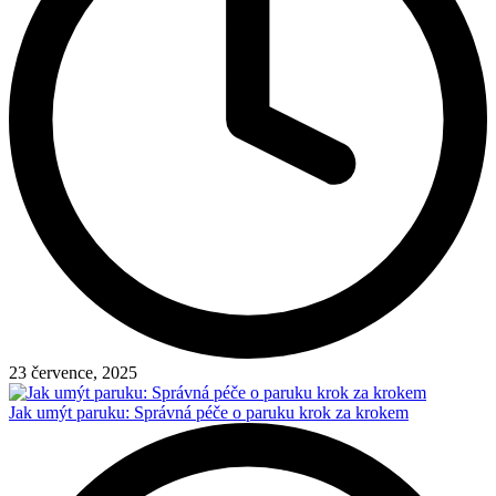
23 července, 2025
Jak umýt paruku: Správná péče o paruku krok za krokem