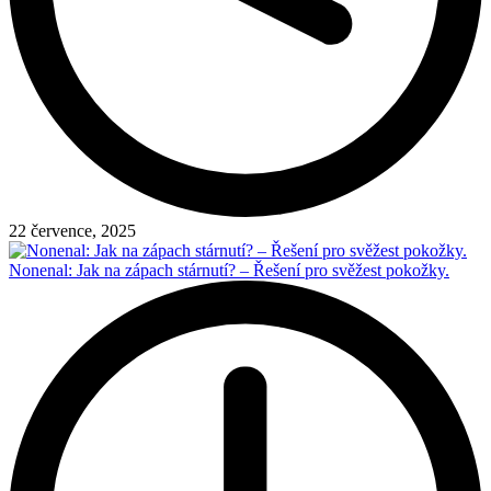
22 července, 2025
Nonenal: Jak na zápach stárnutí? – Řešení pro svěžest pokožky.