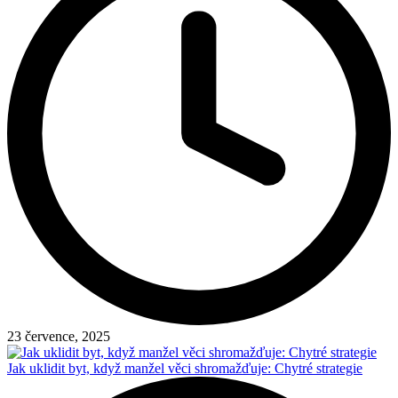
23 července, 2025
Jak uklidit byt, když manžel věci shromažďuje: Chytré strategie