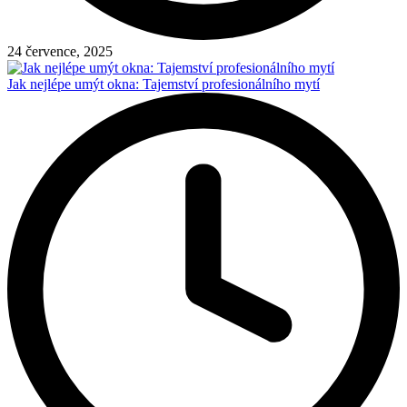
24 července, 2025
Jak nejlépe umýt okna: Tajemství profesionálního mytí