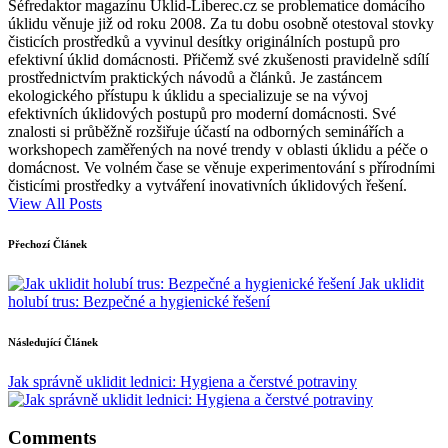
Šéfredaktor magazínu Úklid-Liberec.cz se problematice domácího
úklidu věnuje již od roku 2008. Za tu dobu osobně otestoval stovky
čisticích prostředků a vyvinul desítky originálních postupů pro
efektivní úklid domácnosti. Přičemž své zkušenosti pravidelně sdílí
prostřednictvím praktických návodů a článků. Je zastáncem
ekologického přístupu k úklidu a specializuje se na vývoj
efektivních úklidových postupů pro moderní domácnosti. Své
znalosti si průběžně rozšiřuje účastí na odborných seminářích a
workshopech zaměřených na nové trendy v oblasti úklidu a péče o
domácnost. Ve volném čase se věnuje experimentování s přírodními
čisticími prostředky a vytváření inovativních úklidových řešení.
View All Posts
Post
Přechozí Článek
navigation
Jak uklidit
holubí trus: Bezpečné a hygienické řešení
Následující Článek
Jak správně uklidit lednici: Hygiena a čerstvé potraviny
Comments