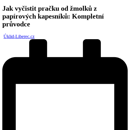
in
Jak vyčistit pračku od žmolků z
papírových kapesníků: Kompletní
průvodce
Posted
Úklid-Liberec.cz
by