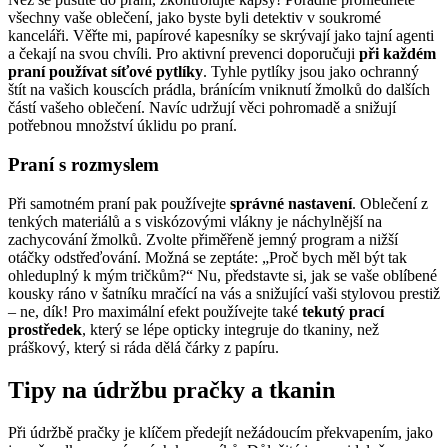
všechny vaše oblečení, jako‍ byste⁢ byli detektiv v soukromé
⁢kanceláři. Věřte mi,⁤ papírové kapesníky se skrývají jako tajní agenti
a čekají na svou ⁣chvíli. Pro aktivní prevenci ‌doporučuji
při každém
praní používat síťové ‌pytlíky
. Tyhle pytlíky jsou ⁣jako ochranný
štít na vašich kouscích​ prádla, bránícím vniknutí‍ žmolků do ‍dalších
‍částí vašeho oblečení. Navíc⁤ udržují ⁢věci pohromadě⁤ a snižují
potřebnou množství úklidu po ⁢praní.
Praní⁢ s rozmyslem
Při samotném praní pak používejte
správné nastavení
.‌ Oblečení z
tenkých materiálů‌ a ⁢s viskózovými⁢ vlákny je‍ náchylnější ‌na
zachycování‍ žmolků. ⁤Zvolte přiměřeně jemný program​ a nižší
otáčky odstřeďování. Možná‌ se zeptáte: „Proč bych měl být ⁢tak
ohleduplný k mým tričkům?“⁣ Nu, představte ⁤si, jak⁤ se ⁣vaše oblíbené
⁣kousky ráno v šatníku mračící ⁢na vás a‍ snižující vaši stylovou ‌prestiž
– ne,⁢ dík! Pro maximální‌ efekt používejte také
tekutý prací
prostředek
, který se lépe opticky integruje do tkaniny, než
práškový, který⁤ si‌ ráda ‍dělá čárky⁢ z papíru.
Tipy na‌ údržbu pračky​ a⁢ tkanin
Při údržbě pračky je klíčem ⁢předejít nežádoucím ⁣překvapením, jako⁣