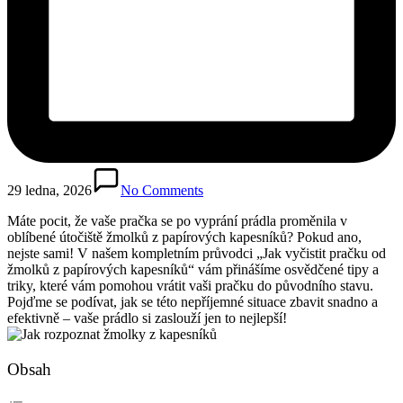
29 ledna, 2026
No Comments
Máte pocit, ⁤že vaše pračka ‌se‌ po‌ vyprání prádla proměnila v
oblíbené útočiště‍ žmolků z papírových ⁢kapesníků? Pokud ano,⁢
nejste sami! V našem kompletním průvodci „Jak vyčistit⁢ pračku od
žmolků z‍ papírových ⁣kapesníků“ ​vám ​přinášíme osvědčené tipy a⁣
triky, které vám pomohou vrátit vaši pračku do původního ‍stavu.
Pojďme se ‌podívat, jak se této nepříjemné⁣ situace ⁤zbavit snadno ⁤a
‌efektivně – ⁣vaše ‌prádlo si​ zaslouží jen to nejlepší!
Obsah