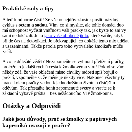
Praktické‍ rady a tipy
A teď k odborné ⁣části! Ze všeho ⁤nejdřív zkuste⁢ spustit prázdný​
cyklus ⁤s
octem a sodou
. Vím, ​co si myslíte, ​ale tohle domácí ‌duo
‍má schopnost vyčistit vnitřnosti vaší pračky tak,‍ jak ‌byste to ani vy
sami nedokázali. Je to
jako vaše oblíbené jídlo
, které vaříte, když
přijde čas na ‌detoxikaci. Je překvapující, co dokáže tento mix ⁤udělat
s usazeninami. Takže⁢ patrola pro ‍toho ⁤vytrvalého žmolkaře může
začít.
A​ co je ​důležité vědět? Nezapomeňte se vyhnout přetížení pračky,
protože to je další⁤ rychlá‌ cesta k žmolkovému‍ víru! ‍Pokud se vám
někdy zdá,⁢ že vaše oblečení místo chvilky⁢ radosti spíš ⁣bojují o
přežití, vzpomeňte si, že méně je někdy více. ​Nakonec všechny ty
práce kolem pračky vedou k jednoduššímu životu a‍ čistějším
oděvům. Tak přestaňte honit zapomenuté svetry a‍ vraťte se k
základní výbavě prádla – bez nežádoucího VIP žmolkouna.
Otázky ‍a⁤ Odpovědi
Jaké jsou důvody, proč se žmolky z papírových
kapesníků usazují ⁤v pračce?