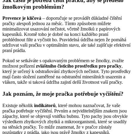
Jak často‍ je potřeba čistit pračku, aby se předešlo
žmolkovým problémům?
Prevence je klíčová
– ⁤doporučuje se provádět důkladné čištění
pračky alespoň jednou za měsíc. Tímto způsobem můžete
minimalizovat usazování nečistot, včetně žmolků z papírových‍
kapesníků. Kromě toho⁣ je dobré ‌na konci ​každého praní
prohlédnout filtr a vyčistit ho. ⁢Pravidelná údržba nejen že pomáhá
udržovat ‌vaši ⁢pračku v optimálním‌ stavu, ale ⁣také zajišťuje efektivní
praní prádla.
Pokud se⁤ setkáváte⁤ s opakovaným problémem se žmolky, zvažte
⁤možnost⁤ pořízení
zvláštního​ čisticího⁣ prostředku pro pračky
,
⁢který je⁤ určený k odstraňování zbytkových nečistot. Tyto prostředky
mají často‌ složení zaměřené na odstranění minerálních usazenin a
vláken, takže si taková údržba zajistí delší ⁢životnost vaší pračky.
Jak poznám, ‌že moje‌ pračka potřebuje⁣ vyčištění?
Existuje ‍několik​
indikátorů
, které‍ mohou naznačovat, ⁣že⁣ vaše
pračka ‍potřebuje vyčištění. ‌Prvním a‌ nejviditelnějším ⁢znakem jsou⁢
zápachy, které se objevují vnitřku⁤ bubnu. Tyto pachy jsou obvykle
výsledkem zbytkových zbytků a⁣ mikroorganismů, které ‌se usadily
na‌ stěnách pračky. To může ⁤znamenat, že v pračce zůstaly
pozůstatky‌ z prádla, jako jsou právě žmolky z kapesníků.