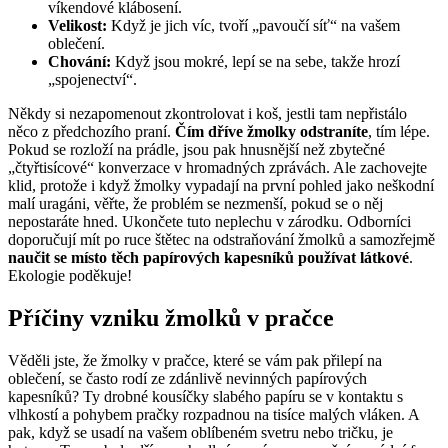
⁣víkendové klábosení.
Velikost:
Když je jich ​víc, tvoří „pavoučí ‌síť“ na vašem
oblečení.
Chování:
Když jsou mokré, ​lepí ​se na sebe,⁣ takže ⁢hrozí
„spojenectví“.
Někdy si nezapomenout zkontrolovat i koš, jestli tam nepřistálo
něco z ⁣předchozího praní.​
Čím dříve⁣ žmolky odstraníte
, tím lépe.
Pokud ⁢se rozloží na prádle, jsou pak hnusnější‍ než zbytečné
„čtyřtisícové“ konverzace v hromadných zprávách. Ale zachovejte
klid, protože i když ‌žmolky⁣ vypadají na první pohled jako neškodní
malí uragáni, věřte, že problém se nezmenší, pokud se o něj
nepostaráte hned. ⁤Ukončete tuto neplechu⁢ v⁣ zárodku.‌ Odborníci
doporučují ‌mít⁣ po ruce štětec na odstraňování ⁤žmolků a samozřejmě​
naučit se místo těch papírových kapesníků⁣ používat‌ látkové
. ​
Ekologie poděkuje!
Příčiny vzniku žmolků v⁤ pračce
Věděli jste,‍ že žmolky v pračce,‌ které‍ se vám pak přilepí na
oblečení, se často rodí ze zdánlivě nevinných papírových
kapesníků? Ty drobné ​kousíčky slabého papíru se v kontaktu s
⁢vlhkostí‍ a‍ pohybem pračky rozpadnou na tisíce malých‍ vláken. A
pak, ⁣když ⁣se usadí na vašem oblíbeném svetru nebo ​tričku, je