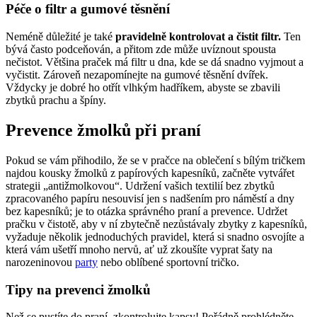
Péče ​o filtr a gumové těsnění
Neméně důležité‌ je také​
pravidelně⁢ kontrolovat a čistit‌ filtr.
‌Ten
bývá často podceňován, a přitom ‌zde může‌ uvíznout spousta
nečistot. Většina praček má filtr u dna, ⁤kde se dá⁤ snadno vyjmout a
vyčistit. Zároveň‌ nezapomínejte na gumové těsnění dvířek.
Vždycky je dobré ho otřít vlhkým hadříkem, ⁣abyste se zbavili
zbytků prachu a špíny.
Prevence žmolků‍ při praní
Pokud se ⁢vám přihodilo, že se v ‍pračce ⁣na oblečení s bílým tričkem
⁢najdou kousky žmolků⁢ z papírových kapesníků, začněte vytvářet
strategii „antižmolkovou“. Udržení ⁤vašich textilií bez ‌zbytků
zpracovaného papíru nesouvisí‍ jen ⁢s nadšením‍ pro náměstí a dny
⁢bez⁢ kapesníků; je to otázka ⁤správného praní a prevence.‍ Udržet
pračku v⁢ čistotě,​ aby v ní zbytečně nezůstávaly ⁢zbytky z kapesníků,
vyžaduje⁣ několik jednoduchých ⁢pravidel,⁤ která si snadno osvojíte a
která vám ⁤ušetří ​mnoho ‌nervů, ať už zkoušíte vyprat ​šaty na
narozeninovou
party
nebo ‍oblíbené sportovní‌ tričko.
Tipy na prevenci žmolků
Než se pustíte do praní,‌ zkontrolujte kapsy! Pořádně⁣ prohlédněte ​