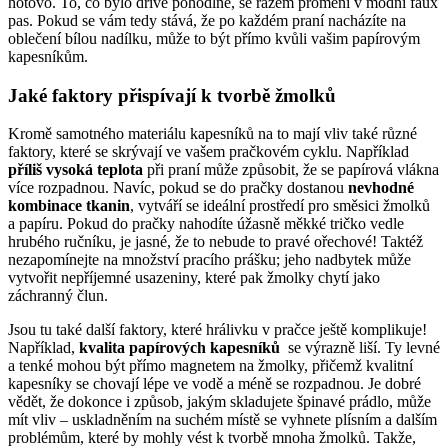
hotovo.‍ To, co⁢ bylo ​dříve pohodlné, se rázem⁣ promění v⁤ módní⁤ faux
pas. Pokud se vám⁣ tedy stává, že ⁣po ⁣každém⁤ praní nacházíte na
oblečení bílou ⁢nadílku, může to být přímo kvůli ⁢vašim papírovým
kapesníkům.
Jaké faktory přispívají k ⁣tvorbě žmolků
Kromě ​samotného materiálu kapesníků⁣ na to mají vliv také různé‌
faktory, které⁤ se skrývají ve vašem pračkovém cyklu. Například
příliš⁣ vysoká teplota
při praní může způsobit, že se papírová vlákna‍
více rozpadnou. Navíc, pokud se do pračky dostanou⁤
nevhodné
kombinace⁢ tkanin
, ​vytváří se ideální​ prostředí ⁣pro směsici žmolků
a papíru. Pokud do pračky nahodíte úžasně měkké tričko ⁣vedle
hrubého ⁢ručníku, ‌je jasné, že to⁤ nebude‌ to⁤ pravé ořechové! Taktéž​
nezapomínejte ⁤na množství pracího prášku; jeho⁤ nadbytek ‍může​
vytvořit nepříjemné ‌usazeniny, které pak žmolky ​chytí⁣ jako⁤
záchranný ​člun.
Jsou⁣ tu⁤ také další faktory, které hrálivku‍ v pračce​ ještě komplikuje!‌
Například,
kvalita papírových kapesníků
⁤ se výrazně​ liší. Ty ‍levné
a tenké mohou být přímo magnetem na žmolky,⁣ přičemž kvalitní
kapesníky se chovají⁣ lépe ve‌ vodě a méně se rozpadnou. Je ⁤dobré
vědět, že dokonce⁣ i způsob, jakým skladujete špinavé⁢ prádlo, může
mít vliv – uskladněním⁢ na ⁢suchém místě se vyhnete plísním a ⁣dalším
⁢problémům, ⁤které by mohly ⁣vést ‌k tvorbě mnoha žmolků. Takže,