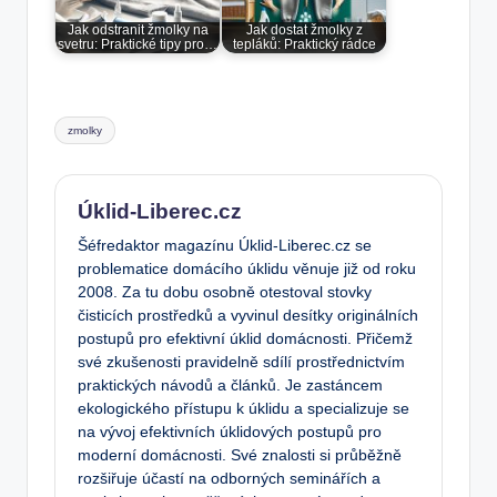
Jak odstranit žmolky na
Jak dostat žmolky z
svetru: Praktické tipy pro…
tepláků: Praktický rádce
Tags:
zmolky
Úklid-Liberec.cz
Šéfredaktor magazínu Úklid-Liberec.cz se
problematice domácího úklidu věnuje již od roku
2008. Za tu dobu osobně otestoval stovky
čisticích prostředků a vyvinul desítky originálních
postupů pro efektivní úklid domácnosti. Přičemž
své zkušenosti pravidelně sdílí prostřednictvím
praktických návodů a článků. Je zastáncem
ekologického přístupu k úklidu a specializuje se
na vývoj efektivních úklidových postupů pro
moderní domácnosti. Své znalosti si průběžně
rozšiřuje účastí na odborných seminářích a