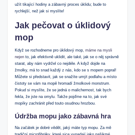
užít ⁤tikající⁣ hodiny a zábavný proces úklidu; bude to
rychlejší, než jak si⁤ myslíte!
Jak pečovat o úklidový
mop
Když ⁣se rozhodneme pro úklidový mop,
máme na mysli
nejen
to, jak ⁢efektivně uklidit, ale také, jak se⁢ o něj správně
‍starat, aby nám vydržel co nejdéle. A když dojde⁢ na
žmolky, má to snad každý z nás, kdo se s mopem popral!
Můžete‌ si představit, ​jak se ‌snažíte umýt podlahu​ a místo‌
čistoty se vám na‍ mopě hromadí ⁢žmolkové monstrum.
‌Pokud si myslíte, že‍ se ⁣jedná o malichernost, ‌tak bych
řekla, že ​jste na omylu. Takže⁢ pojďme‌ na to, jak své
mopíky zachránit ‍před touto osudnou hrozbou.
Údržba mopu ​jako ‍zábavná hra
Na začátek je dobré vědět,‍ jaký máte typ⁤ mopu. Za mě‌
tradiční microfibráky, které sice vypadají jako‍ našikmé