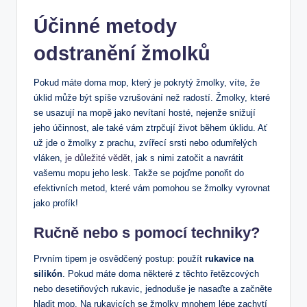
Účinné metody
odstranění žmolků
Pokud máte doma mop, který​ je pokrytý žmolky, víte, že
úklid může ‌být spíše vzrušování než radostí. Žmolky, které
se ⁤usazují na mopě⁢ jako nevítaní hosté, nejenže ⁢snižují
jeho účinnost, ale⁤ také vám ztrpčují život během úklidu. ​Ať
už jde o žmolky z prachu, zvířecí srsti nebo odumřelých
vláken,
je důležité vědět
, jak ‌s nimi zatočit a navrátit‌
vašemu mopu jeho lesk. Takže se pojďme ponořit do
efektivních metod,​ které vám pomohou se žmolky vyrovnat
jako profík!
Ručně nebo s pomocí techniky?
Prvním tipem je osvědčený postup: použít
rukavice ‍na
silikón
. Pokud máte doma některé z těchto řetězcových
nebo desetiňových rukavic, jednoduše ⁤je nasaďte⁢ a začněte
hladit‍ mop.‍ Na rukavicích se žmolky mnohem lépe zachytí