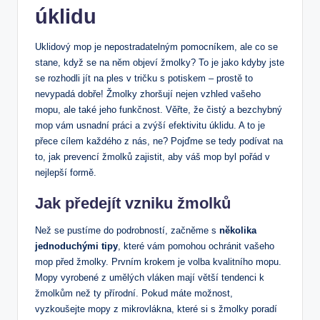
úklidu
Uklidový mop je nepostradatelným pomocníkem, ale ⁢co se
⁤stane,‍ když se na něm objeví žmolky? To je jako kdyby jste
se rozhodli jít na ples v tričku s potiskem – prostě ‌to
nevypadá dobře! Žmolky zhoršují nejen vzhled vašeho
mopu, ale také jeho funkčnost. Věřte, ‌že ⁢čistý‌ a bezchybný
mop vám usnadní práci a zvýší efektivitu úklidu. A to je
přece cílem každého z nás,⁤ ne? Pojďme se ‌tedy podívat na
to, jak prevencí žmolků zajistit, aby váš mop⁤ byl pořád v
nejlepší formě.
Jak předejít vzniku žmolků
Než ⁢se‍ pustíme do podrobností, začněme s
několika
jednoduchými tipy
, které⁢ vám⁣ pomohou ochránit vašeho
mop před žmolky. Prvním krokem‌ je volba kvalitního mopu.
Mopy ⁢vyrobené z umělých ⁣vláken mají větší tendenci k
žmolkům než ty přírodní. Pokud máte možnost,
vyzkoušejte⁢ mopy z mikrovlákna, které si s‌ žmolky poradí