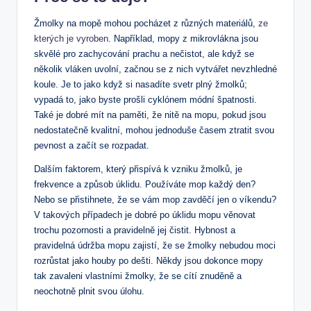
Žmolky ⁣na ​mopě mohou pocházet z různých materiálů,
ze
kterých je vyroben
. Například, mopy z mikrovlákna jsou⁢
skvělé pro zachycování ‌prachu ⁢a nečistot, ale⁤ když se
⁤několik vláken uvolní, ⁢začnou se z nich vytvářet nevzhledné
koule. Je to jako když si nasadíte‌ svetr plný žmolků;
vypadá to, jako byste prošli cyklónem módní špatnosti.
⁣Také je dobré mít na paměti, že nitě na mopu, pokud jsou
⁤nedostatečně kvalitní, mohou jednoduše časem ztratit svou
pevnost⁢ a začít se⁤ rozpadat.
Dalším faktorem, který přispívá k vzniku žmolků, je
frekvence a způsob úklidu. Používáte mop každý​ den?
Nebo se ⁤přistihnete,​ že se ‍vám ​mop zavděčí jen o víkendu?
⁣V‍ takových⁣ případech je dobré po úklidu ​mopu věnovat
trochu pozornosti a​ pravidelně jej čistit. Hybnost a
pravidelná ⁤údržba‍ mopu zajistí, že se žmolky ⁣nebudou moci
rozrůstat jako houby po dešti.‌ Někdy jsou dokonce mopy
tak zavaleni vlastními žmolky, že se cítí znuděně a
neochotně plnit svou ⁢úlohu.