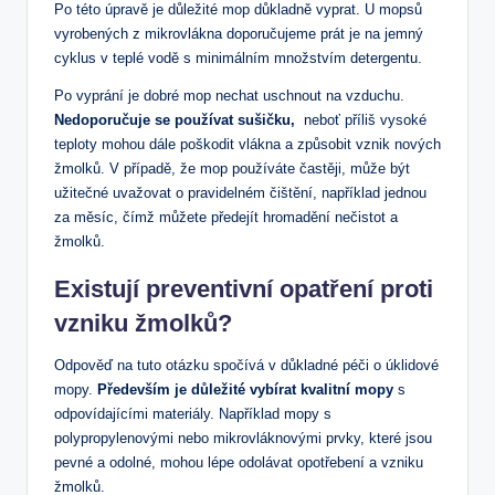
⁢Po této úpravě je důležité mop důkladně vyprat. U mopsů
vyrobených z mikrovlákna⁢ doporučujeme prát je‌ na jemný
cyklus v teplé vodě s minimálním množstvím detergentu.
Po vyprání‍ je dobré‍ mop nechat uschnout na ‍vzduchu.
Nedoporučuje ‌se používat sušičku,
‌ neboť příliš vysoké
teploty ‍mohou dále poškodit⁢ vlákna a způsobit vznik⁤ nových
žmolků. V případě, že mop používáte častěji, může být
užitečné uvažovat o pravidelném čištění, například jednou⁢
za měsíc, čímž ⁣můžete předejít hromadění nečistot a
žmolků.
Existují preventivní opatření proti
vzniku žmolků?
Odpověď na tuto otázku spočívá v důkladné péči o​ úklidové
mopy.
Především je důležité vybírat kvalitní⁣ mopy
s
odpovídajícími materiály. Například mopy⁤ s
polypropylenovými nebo mikrovláknovými prvky, ​které jsou
pevné a odolné, mohou lépe odolávat opotřebení a vzniku
žmolků.