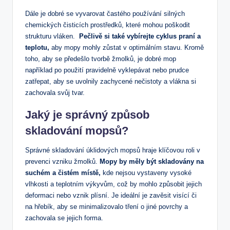
Dále je dobré se vyvarovat častého ⁣používání silných
⁢chemických čisticích prostředků, které mohou poškodit
strukturu‍ vláken. ‌
Pečlivě si také vybírejte⁣ cyklus praní​ a
teplotu,
aby mopy mohly zůstat v optimálním stavu. Kromě
​toho, aby⁣ se předešlo tvorbě žmolků, je dobré mop
například po⁤ použití‍ pravidelně vyklepávat nebo prudce
zatřepat, aby se uvolnily​ zachycené ‌nečistoty a vlákna si
zachovala svůj tvar.
Jaký je správný způsob
skladování mopsů?
Správné skladování úklidových⁢ mopsů hraje klíčovou roli‌ v
prevenci vzniku žmolků.
Mopy by měly být skladovány na
suchém a čistém místě,
kde nejsou vystaveny vysoké
vlhkosti a teplotním výkyvům, což by mohlo způsobit jejich
deformaci nebo vznik plísní. Je ideální je zavěsit visící či
na hřebík, aby se minimalizovalo ⁣tření o jiné povrchy a⁤
zachovala⁣ se jejich forma.