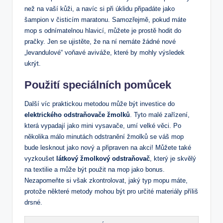
než na⁣ vaší‌ kůži, a navíc si při ⁣úklidu připadáte​ jako
šampion v čisticím⁢ maratonu.‌ Samozřejmě,⁣ pokud máte
mop s odnímatelnou hlavicí, můžete⁣ je prostě hodit do⁤
pračky. Jen se ujistěte, že na ‌ní nemáte žádné​ nové
„levandulové“ voňavé aviváže, které by‌ mohly výsledek
⁣ukrýt.
Použití speciálních⁤ pomůcek
Další víc praktickou ⁣metodou může⁤ být investice do​
elektrického odstraňovače žmolků
. Tyto malé zařízení,​
která vypadají jako mini vysavače, umí velké ‍věci. Po‍
několika málo minutách odstranění ⁢žmolků se ‌váš mop
bude lesknout jako​ nový ​a připraven na ⁤akci! Můžete ⁤také
vyzkoušet
látkový‍ žmolkový odstraňovač
, který‌ je skvělý
na textilie a může být použit ⁢na mop jako bonus.
Nezapomeňte si však zkontrolovat, jaký typ mopu máte,
protože ⁤některé metody mohou být pro‍ určité materiály příliš
‍drsné.