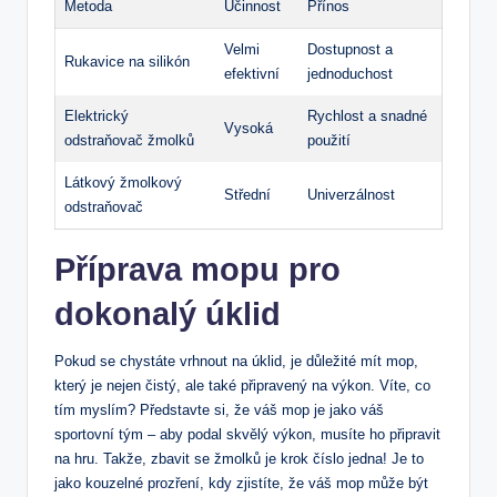
Metoda
Účinnost
Přínos
Velmi
Dostupnost a
Rukavice na silikón
efektivní
jednoduchost
Elektrický
Rychlost a snadné
Vysoká
odstraňovač žmolků
použití
Látkový žmolkový
Střední
Univerzálnost
odstraňovač
Příprava ​mopu pro
dokonalý úklid
Pokud se ⁣chystáte ‍vrhnout na⁤ úklid, je důležité mít mop,
který je nejen čistý,⁢ ale ⁣také připravený na ⁤výkon. Víte, ⁤co
tím myslím? Představte si, že váš mop⁢ je ‍jako​ váš
sportovní‍ tým – aby podal skvělý výkon, musíte ho ‌připravit
na hru. Takže, zbavit se žmolků‌ je krok⁢ číslo jedna! Je to
‌jako kouzelné prozření, kdy zjistíte, že​ váš mop může být