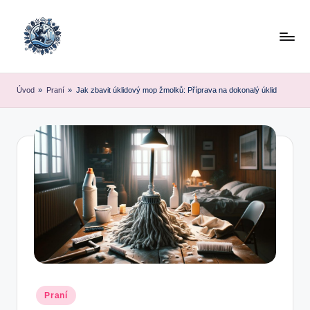
Skip
to
content
Úvod
»
Praní
»
Jak zbavit úklidový mop žmolků: Příprava na dokonalý úklid
Posted
Praní
in