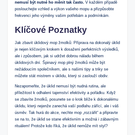
nemusí​ být nutné ho měnit tak často.
V každém případě
poslouchejte vzhled a výkon vašeho mopu a přizpůsobte‌
frekvenci jeho výměny vašim potřebám a​ podmínkám.
Klíčové Poznatky
Jak zbavit úklidový mop žmolků: Příprava na dokonalý úklid
je nejen klíčovým⁤ krokem k dosažení perfektních výsledků,
ale⁤ i ⁤způsobem, jak si udržet dobrou náladu během
úklidových dní. Špinavý mop plný žmolků může být
nežádoucím společníkem, ale s našimi tipy a triky se‍
můžete stát mistrem v úklidu, který si zaslouží obdiv.
Nezapomeňte, že úklid nemusí být nudná rutina, ale
příležitost k odhalení tajemství efektivity⁤ a pořádku. Když
se zbavíte ‌žmolků, posunete se o krok blíže k dokonalému
úklidu, který nejenže zanechá vaší podlahu zářící, ale i ‌váš
‍úsměv. Tak ⁣hurá do akce, nechte mop „rozzářit“ a připravte
se na to, že ⁣úklid se stane efektivním a ⁣možná ‍i zábavným
rituálem!⁣ Protože kdo říká, ‌že úklid nemůže⁣ mít ‌styl?