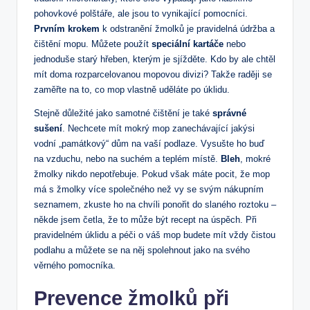
pohovkové polštáře, ‍ale jsou to vynikající pomocníci.
Prvním krokem
k odstranění​ žmolků je pravidelná údržba ​a
čištění mopu. Můžete použít
speciální kartáče
nebo
jednoduše starý hřeben, kterým je sjížděte. Kdo by ale chtěl
mít doma rozparcelovanou mopovou divizi? Takže raději se
zaměřte na to, co mop vlastně uděláte po úklidu.
Stejně důležité jako samotné ‌čištění je ⁣také
správné
sušení
. Nechcete ⁤mít mokrý ​mop zanechávající jakýsi
vodní „památkový“ dům na vaší podlaze.​ Vysušte ho buď
na⁢ vzduchu, nebo na‌ suchém a teplém‌ místě.
Bleh
, mokré
žmolky‌ nikdo nepotřebuje. Pokud však máte pocit,⁣ že mop
má s žmolky více společného ⁣než vy se svým nákupním
seznamem, ⁣zkuste ho na chvíli ponořit do slaného roztoku –
někde jsem četla, že to může být recept na úspěch. Při⁢
pravidelném ⁤úklidu a péči o váš mop budete mít vždy čistou
podlahu a můžete se na něj spolehnout jako ⁤na svého
věrného‌ pomocníka.
Prevence žmolků při