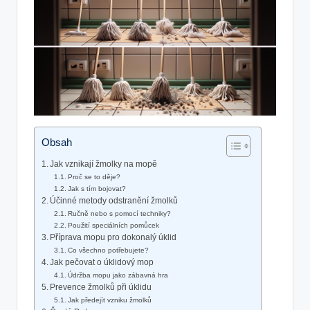
Obsah
Jak vznikají žmolky na mopě
Proč se ​to ‍děje?
Jak s‌ tím bojovat?
Účinné metody odstranění žmolků
Ručně nebo s pomocí techniky?
Použití speciálních⁤ pomůcek
Příprava ​mopu pro dokonalý úklid
Co všechno potřebujete?
Jak pečovat o úklidový mop
Údržba mopu ​jako ‍zábavná hra
Prevence žmolků při úklidu
Jak předejít vzniku žmolků