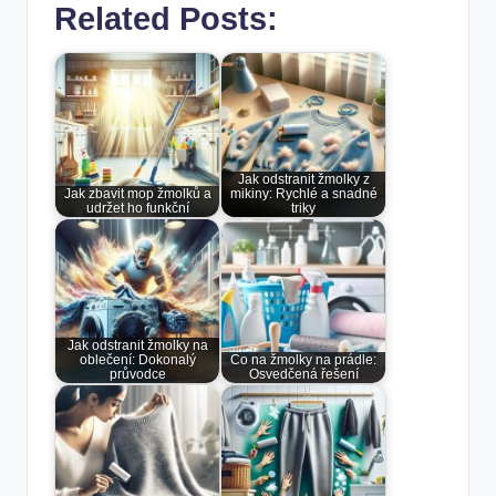
Related Posts:
Jak odstranit žmolky z
Jak zbavit mop žmolků a
mikiny: Rychlé a snadné
udržet ho funkční
triky
Jak odstranit žmolky na
oblečení: Dokonalý
Co na žmolky na prádle:
průvodce
Osvedčená řešení