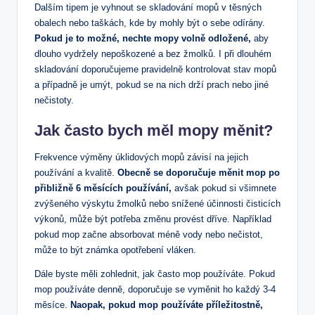
Dalším tipem je ⁢vyhnout se‍ skladování mopů v těsných
obalech ⁢nebo⁤ taškách, kde by mohly být o sebe odírány.‌
Pokud je to​ možné,⁢ nechte mopy volně odložené,
aby
dlouho‌ vydržely nepoškozené a ⁢bez žmolků. I při dlouhém
skladování doporučujeme pravidelně kontrolovat stav mopů
a případně je umýt, pokud se na nich drží prach nebo ⁤jiné
nečistoty.
Jak často ‍bych měl mopy měnit?
Frekvence výměny‍ úklidových mopů závisí na jejich
používání a​ kvalitě.
Obecně ​se doporučuje měnit mop po
přibližně ‍6 měsících používání,
avšak pokud si všimnete
zvýšeného výskytu žmolků nebo snížené účinnosti čisticích
výkonů, může být potřeba změnu provést dříve. Například
pokud mop začne absorbovat méně vody nebo nečistot,
může to být známka opotřebení vláken.
Dále byste měli zohlednit, jak často mop používáte. Pokud
mop používáte denně, doporučuje ⁤se vyměnit⁢ ho⁤ každý 3-4
měsíce.
Naopak,‍ pokud⁣ mop používáte příležitostně,