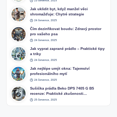
23 července, 2025
Jak uklidit byt, když manžel věci
shromažďuje: Chytré strategie
24 července, 2025
Čím dezinfikovat boudu: Zdravý prostor
pro vašeho psa
24 července, 2025
Jak vyprat zaprané prádlo – Praktické tipy
a triky
24 července, 2025
Jak nejlépe umýt okna: Tajemství
profesionálního mytí
24 července, 2025
Sušička prádla Beko DPS 7405 G B5
recenze: Praktické zkušenosti…
25 července, 2025