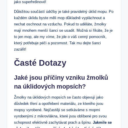
jako superhrdinové!
Důležitou součástí‌ údržby je také pravidelný úklid mopu. Po
každém úklidu byste měli mop důkladně ‍vypláchnout a
nechat oschnout na ⁢vzduchu. Pokud to uděláte, žmolky
‌mají mnohem menší šanci se usadit. Možná si říkáte, že je⁣
to jen mop, ‍ale my víme, že jde o váš⁣ cenný⁣ pomocník,
který potřebuje⁣ péči a pozornost. Tak ⁢mu dejte šanci
zazářit!
Časté Dotazy
Jaké jsou⁢ příčiny vzniku žmolků
na úklidových mopsích?
Žmolky na ⁤úklidových mopsích se často objevují jako
důsledek tření a opotřebení materiálu, ze kterého jsou
mopsy vyrobené. Nejčastěji se setkáváme s mopmi‍
vyrobenými z mikrovlákna, které jsou oblíbené pro svou
schopnost efektivně ​zachytávat prach a špínu.
Jakmile se