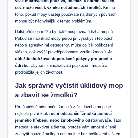
však​ mikrovlákno používá, dochází k odírání vláken,
což může vést k vzniku nežádoucích žmolků.
Kromě
toho, pokud mopy častěji používáte na drsných površích,
mohou být náchylnější k těmto problémům.
Další příčinou může být také nesprávná‌ údržba mopsů.
Pokud se například mopy perou při vysokých teplotách
⁤nebo⁢ s agresivními detergenty, může dojít ⁢k poškození
vláken, což zvýší pravděpodobnost vzniku žmolků.
Je
‍důležité dodržovat doporučené pokyny ⁤pro praní a
údržbu
, aby se minimalizovalo poškození ⁤mopsů a‌
prodloužila⁤ jejich životnost.
Jak správně vyčistit úklidový ​mop
a zbavit se žmolků?
Pro ⁤úspěšné odstranění žmolků z úklidového mopu je
nejlepší první krok
ruční odstranění žmolků ​pomocí
jemného hřebenu ⁤nebo žmolkového ​odstraňovače
. Tato
⁣metoda je efektivní⁣ a šetrná, protože vám umožní cíleně
zachytit pouze žmolky a ⁤odstranit je bez poškození vláken.