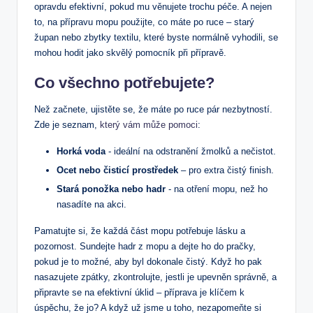
opravdu⁤ efektivní, pokud mu⁣ věnujete trochu péče. A nejen
to, na přípravu mopu použijte, co⁤ máte po ruce​ – starý
župan nebo zbytky textilu, které byste normálně vyhodili, ⁤se
mohou hodit jako skvělý pomocník⁢ při přípravě.
Co všechno potřebujete?
Než začnete, ujistěte ⁣se, že máte po ruce pár nezbytností.
Zde je seznam,
který vám může pomoci
:
Horká ⁢voda
​- ideální na odstranění žmolků ⁣a nečistot.
Ocet nebo čisticí prostředek
– pro extra čistý ⁢finish.
Stará ponožka nebo hadr
-⁢ na⁢ otření mopu, než ho
nasadíte na akci.
Pamatujte si, že každá část ⁢mopu potřebuje lásku a
pozornost. Sundejte hadr ‍z mopu a dejte ho do pračky,
pokud je to možné, aby byl dokonale čistý. ⁢Když ho‍ pak
nasazujete zpátky, zkontrolujte, jestli je ‌upevněn ⁢správně, a
připravte‍ se na efektivní úklid – příprava je klíčem‌ k
úspěchu, že jo? ‍A když už jsme u toho, nezapomeňte si