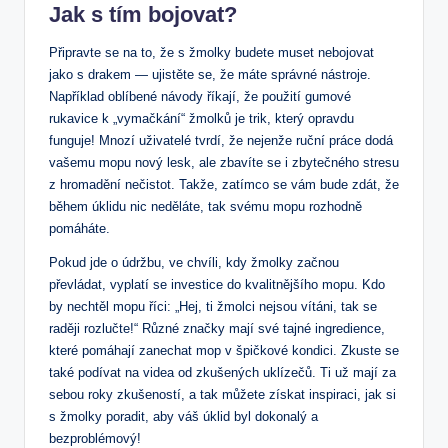
Jak s‌ tím bojovat?
Připravte se⁣ na to,​ že⁣ s ‌žmolky⁣ budete muset nebojovat
jako s drakem — ujistěte se, že máte správné nástroje.
Například oblíbené návody říkají, ⁤že použití gumové
rukavice k „vymačkání“ žmolků je trik,⁤ který⁤ opravdu
‌funguje!⁣ Mnozí uživatelé‍ tvrdí, že nejenže ruční práce dodá
vašemu mopu nový lesk, ale zbavíte se i zbytečného stresu
z‍ hromadění nečistot. Takže, zatímco se vám bude zdát, že
během úklidu nic neděláte,‍ tak svému mopu rozhodně
pomáháte.
Pokud jde o údržbu, ve chvíli,⁣ kdy žmolky začnou
převládat, vyplatí se investice do kvalitnějšího mopu. Kdo
by nechtěl mopu ⁢říci: „Hej, ti žmolci nejsou vítáni, tak​ se
raději‍ rozlučte!“ Různé značky mají své tajné ingredience,
které pomáhají‍ zanechat⁣ mop v špičkové kondici. Zkuste se
také⁤ podívat na videa od zkušených ‌uklízečů. Ti už mají za
sebou roky zkušeností, a tak můžete získat ⁤inspiraci, jak si
s žmolky poradit, aby váš úklid byl ‌dokonalý ⁢a
bezproblémový!