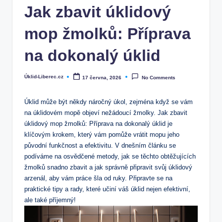
Jak zbavit úklidový
mop žmolků: Příprava
na dokonalý úklid
Úklid-Liberec.cz
17 června, 2026
No Comments
Posted
by
Úklid může být někdy náročný úkol, zejména když se vám
na úklidovém mopě objeví nežádoucí žmolky. Jak zbavit
úklidový mop žmolků: Příprava na dokonalý úklid je
klíčovým ​krokem, který vám pomůže vrátit mopu jeho
původní funkčnost a efektivitu. V dnešním článku se
podíváme na osvědčené ⁢metody, jak se ⁤těchto obtěžujících
žmolků snadno⁤ zbavit a jak správně připravit svůj úklidový
arzenál, ⁢aby vám​ práce šla od ruky. Připravte se na
praktické tipy ‌a rady, které učiní váš úklid nejen ‍efektivní,
ale také příjemný!