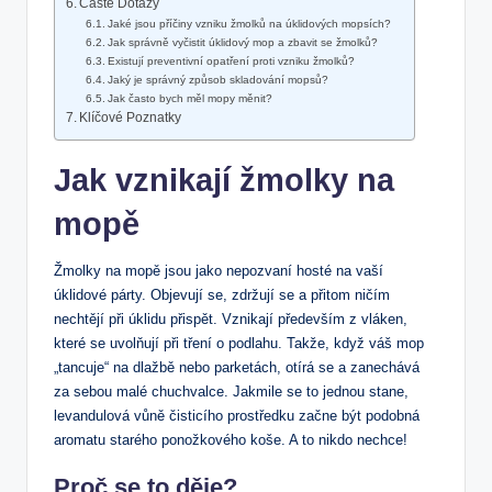
Časté Dotazy
Jaké jsou⁢ příčiny vzniku žmolků na úklidových mopsích?
Jak správně vyčistit úklidový ​mop a zbavit se žmolků?
Existují preventivní opatření proti vzniku žmolků?
Jaký je správný způsob skladování mopsů?
Jak často ‍bych měl mopy měnit?
Klíčové Poznatky
Jak vznikají žmolky na
mopě
Žmolky na mopě jsou jako nepozvaní hosté na vaší
úklidové párty. Objevují⁢ se, zdržují se a přitom ničím
nechtějí při úklidu‌ přispět. Vznikají především z vláken,
které se uvolňují při tření o podlahu.⁢ Takže, když váš mop
‌„tancuje“ na dlažbě nebo parketách, otírá se a zanechává
za sebou malé chuchvalce. Jakmile se to jednou⁤ stane,
levandulová vůně čisticího prostředku začne⁤ být podobná
aromatu starého ponožkového koše. A to nikdo nechce!
Proč se ​to ‍děje?