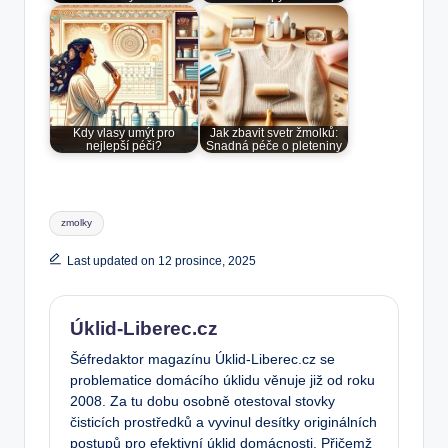
Kdy vlasy umýt pro
Jak zbavit svetr žmolků:
nejlepší péči?
Snadná péče o pleteniny
Tags:
zmolky
Last updated on 12 prosince, 2025
Úklid-Liberec.cz
Šéfredaktor magazínu Úklid-Liberec.cz se
problematice domácího úklidu věnuje již od roku
2008. Za tu dobu osobně otestoval stovky
čisticích prostředků a vyvinul desítky originálních
postupů pro efektivní úklid domácnosti. Přičemž