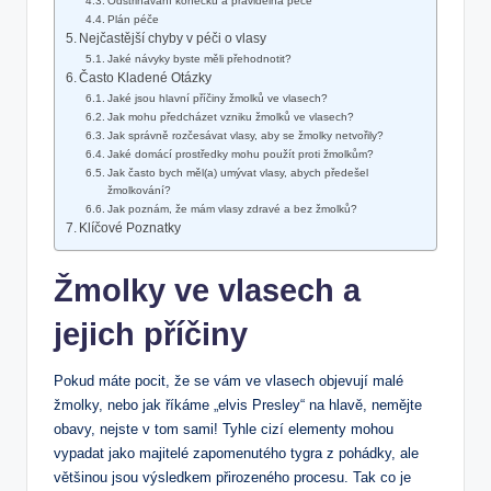
Odstřihávání konečků a ‌pravidelná péče
Plán ​péče
Nejčastější chyby v ⁢péči o ‍vlasy
Jaké návyky ​byste měli přehodnotit?
Často Kladené Otázky
Jaké jsou hlavní⁣ příčiny žmolků ve vlasech?
Jak mohu předcházet vzniku ⁢žmolků ve vlasech?
Jak správně rozčesávat vlasy,⁢ aby ⁢se žmolky netvořily?
Jaké domácí prostředky mohu​ použít proti ‍žmolkům?
Jak často bych ⁣měl(a) umývat ⁤vlasy, abych ⁤předešel
⁢žmolkování?
Jak ⁤poznám, ⁣že ‍mám vlasy zdravé a bez žmolků?
Klíčové⁢ Poznatky
Žmolky ve vlasech a
jejich⁢ příčiny
Pokud máte pocit,​ že se ⁢vám​ ve⁢ vlasech objevují malé​
žmolky, nebo jak říkáme⁢ „elvis ⁣Presley“ na ⁤hlavě, nemějte
obavy, nejste v tom sami! Tyhle ‍cizí elementy mohou
vypadat jako majitelé⁤ zapomenutého tygra z⁣ pohádky,‍ ale ​
většinou ​jsou výsledkem přirozeného procesu. Tak co je