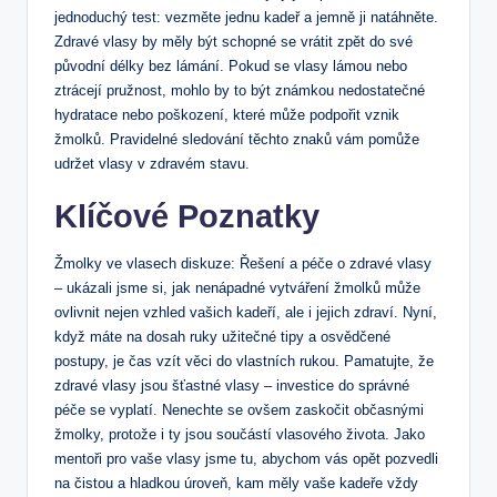
jednoduchý test:⁤ vezměte jednu kadeř ‍a jemně ‍ji⁣ natáhněte.
Zdravé vlasy by měly být schopné se ‌vrátit zpět ⁤do své
původní délky bez lámání. Pokud se vlasy lámou nebo
ztrácejí pružnost, ​mohlo‍ by to​ být známkou nedostatečné
hydratace nebo poškození, které může podpořit vznik
žmolků. Pravidelné⁣ sledování ⁣těchto znaků vám pomůže
udržet vlasy v zdravém stavu.‍
Klíčové⁢ Poznatky
Žmolky ​ve vlasech diskuze: ‌Řešení a péče‍ o zdravé vlasy
– ukázali jsme‌ si, jak nenápadné vytváření žmolků může⁢
ovlivnit ⁢nejen​ vzhled vašich kadeří, ale i jejich zdraví. Nyní,
když máte na dosah ruky užitečné ⁤tipy a osvědčené
⁤postupy, ⁢je čas vzít‍ věci do vlastních rukou. Pamatujte,​ že
⁤zdravé vlasy jsou šťastné vlasy – investice ⁣do správné
péče se vyplatí. Nenechte se ovšem zaskočit občasnými‌
žmolky, protože i ty jsou ⁤součástí ⁣vlasového ⁤života. Jako ​
mentoři pro⁣ vaše ⁤vlasy jsme tu,‍ abychom ⁢vás opět pozvedli
na čistou a hladkou ‌úroveň, kam měly vaše kadeře‍ vždy