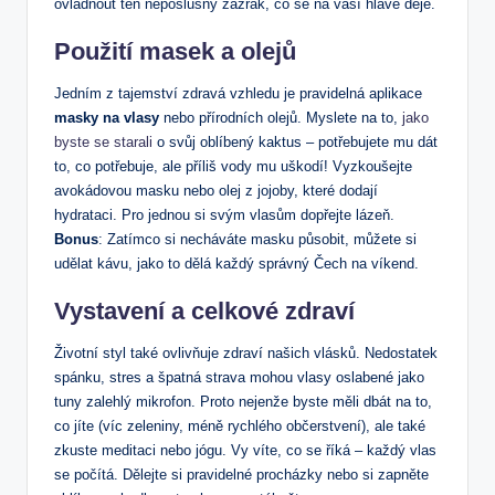
ovládnout ten neposlušný zázrak, co se⁢ na⁤ vaší hlavě ⁢děje.
Použití masek a olejů
Jedním z tajemství zdravá vzhledu je ⁤pravidelná⁢ aplikace
masky⁤ na vlasy
nebo přírodních olejů. Myslete ⁢na to, ⁤
jako
byste​ se starali
⁤o svůj oblíbený kaktus – potřebujete mu ⁣dát
to, co​ potřebuje, ale příliš‌ vody mu uškodí!‌ Vyzkoušejte⁤
avokádovou masku ⁤nebo olej⁤ z jojoby, které⁤ dodají⁣
hydrataci.⁣ Pro jednou ​si ⁣svým vlasům dopřejte‌ lázeň.
Bonus
: ‌Zatímco si necháváte masku ⁢působit,⁢ můžete si​
udělat kávu, ⁢jako ​to⁤ dělá každý‍ správný Čech na víkend.
Vystavení a ​celkové zdraví
Životní styl také ​ovlivňuje zdraví našich vlásků. Nedostatek
⁤spánku, stres a špatná ‍strava‍ mohou ⁢vlasy oslabené jako⁢
tuny zalehlý mikrofon. Proto nejenže byste ⁤měli dbát na to, ​
co jíte (víc zeleniny, méně rychlého občerstvení), ale ⁢také
zkuste ‌meditaci nebo jógu. Vy víte, co se říká – ⁤každý vlas
se počítá. Dělejte ‍si pravidelné procházky nebo ⁢si zapněte‍