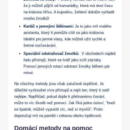
že ji můžeš‌ půjčit od kamarádky, která má dost času
na‍ krásnou ‍hřívu. A kupodivu, žehlení dokáže vyhladit⁤
mnoho ⁤žmolků!
Kartáč s⁢ jemnými ‍štětinami:
Je ⁣to⁣ jako‍ mít ⁢malého
asistenta, který ti ‌pomůže cítit se jako královna.
Ideální​ pro ⁢jemné vlasy, kde můžeš užít rychlé⁢ a
šetrné rozčesávání.
Speciální odstraňovač žmolků:
⁤ V⁢ obchodech najdeš
řadu ⁤přístrojů, které‍ se tváří jako​ scifi zázraky.
Pomocí jemných⁤ rotací odstraní žmolky během pár
minut.
Ne všechny metody jsou však zaručeně úspěšné. Je
důležité vyzkoušet více přístupů a najít‌ ten, který ti sedí
nejlépe. ⁢Například, pokud dojde‍ k ⁣přehnanému⁢ česání,​
může ​to ‌víc škodit než pomoci. ⁤Jak říká jedno⁣ úsloví, ‌“hneš
se špatně,⁢ můžeš vypustit víc,⁢ než si myslíš“.⁤ Proto
doporučuji mít ​na paměti ⁣i zdravou dávku trpělivosti.
Domácí metody na pomoc