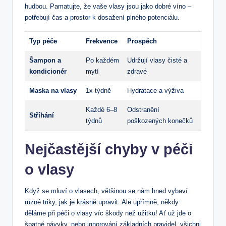
hudbou. Pamatujte, že vaše vlasy jsou jako dobré víno‌ –
potřebují‌ čas a prostor ⁣k dosažení plného potenciálu.
Typ⁢ péče
Frekvence
Prospěch
Šampon a
Po⁣ každém
Udržují vlasy čisté ‍a
kondicionér
mytí
zdravé
Maska ‌na vlasy
1x týdně
Hydratace a výživa
Každé 6–8
Odstranění
Stříhání
týdnů
poškozených konečků
Nejčastější chyby v ⁢péči
o ‍vlasy
Když⁤ se mluví o vlasech, většinou ‌se nám‍ hned vybaví⁣
různé triky, ⁢jak je ⁢krásně⁤ upravit. Ale upřímně,⁣ někdy
děláme při⁣ péči ‍o​ vlasy víc škody‌ než užitku! Ať už jde o
špatné​ návyky, ⁤nebo ignorování ​základních pravidel, všichni​