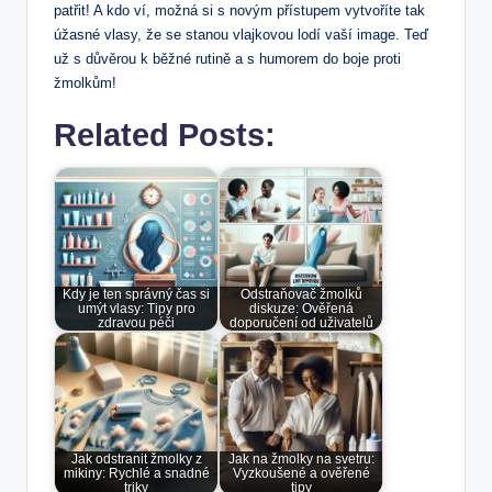
patřit! A⁣ kdo ví,‌ možná si s novým přístupem vytvoříte tak
úžasné vlasy, že‍ se ⁤stanou vlajkovou lodí⁢ vaší ‍image. Teď
už s důvěrou k běžné rutině ⁣a ‍s⁣ humorem⁤ do boje proti
žmolkům!
Related Posts:
Kdy je ten správný čas si
Odstraňovač žmolků
umýt vlasy: Tipy pro
diskuze: Ověřená
zdravou péči
doporučení od uživatelů
Jak odstranit žmolky z
Jak na žmolky na svetru:
mikiny: Rychlé a snadné
Vyzkoušené a ověřené
triky
tipy