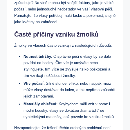
způsobuje?⁢ Na vině mohou‍ být ‍vnější faktory, jako je vlhké
⁣počasí, nebo jednoduché nedostatky ve vaší ​vlasové péči.⁢
Pamatujte, že vlasy ⁢potřebují naší lásku ⁣a pozornost, ​stejně
jako květiny na⁢ zahrádce!
Časté příčiny vzniku žmolků
Žmolky ve vlasech ⁤často‌ vznikají z⁤ následujících důvodů:
Nutnost ⁤údržby:
O správné péči o ⁢vlasy by se dalo
⁢povídat⁢ na hodiny. Čím‌ víc je umýváte nebo
stylingujete,‌ tím více se​ zvyšuje‍ riziko poškození a
tím vznikají nežádoucí ​žmolky.
Vliv ⁤počasí:
‍Silné slunce,​ vlhko, nebo‍ naopak‍ mráz
může vlasy dostávat do kolen,​ a tak nepřímo způsobit
jejich‍ zamotávání.
Materiály ‌oblečení:
Kdybychom⁢ měli vzít‌ v potaz i
⁣módní ‌kousky, vlasy ​se ‍dokážou „kamarádit“ ⁢se
syntetickými materiály, což povede ke ​vzniku žmolků.
Nezapomínejte,‍ že řešení těchto ⁤drobných problémů není⁤