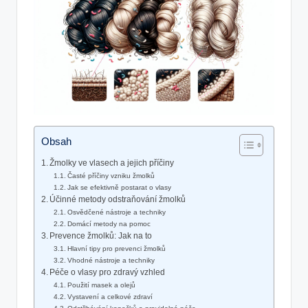
Obsah
Žmolky ve vlasech a jejich⁢ příčiny
Časté příčiny vzniku žmolků
Jak se efektivně postarat o​ vlasy
Účinné metody‍ odstraňování žmolků
Osvědčené nástroje​ a‍ techniky
Domácí metody na pomoc
Prevence žmolků: ​Jak na to
Hlavní tipy pro ⁤prevenci žmolků
Vhodné nástroje a​ techniky
Péče o vlasy ⁢pro zdravý​ vzhled
Použití masek a olejů
Vystavení a ​celkové zdraví