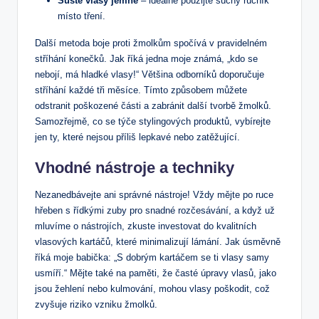
Sušte vlasy jemně
‍– ideálně použijte suchý ručník
místo tření.
Další‌ metoda boje proti ⁤žmolkům spočívá ​v pravidelném
‌stříhání konečků. Jak‌ říká​ jedna moje známá,⁣ „kdo ​se
nebojí, má hladké vlasy!“‍ Většina odborníků doporučuje
stříhání každé⁢ tři měsíce. ⁢Tímto ⁢způsobem můžete
odstranit poškozené části a zabránit ‌další tvorbě žmolků.
Samozřejmě, co se týče stylingových⁢ produktů, vybírejte
⁣jen ty, které nejsou příliš lepkavé nebo ⁢zatěžující.
Vhodné nástroje a​ techniky
Nezanedbávejte ani správné nástroje! Vždy mějte po ​ruce⁢
hřeben s řídkými⁤ zuby⁢ pro snadné rozčesávání, a když už
mluvíme o nástrojích,⁤ zkuste investovat do​ kvalitních
vlasových kartáčů, které minimalizují ‍lámání.⁣ Jak⁤ úsměvně
říká moje‍ babička: ⁣„S ⁤dobrým‌ kartáčem se ti vlasy samy
usmíří.“ Mějte také na paměti, že ⁣časté úpravy vlasů,‍ jako
jsou žehlení nebo kulmování,‌ mohou vlasy poškodit, což
‌zvyšuje riziko​ vzniku žmolků.