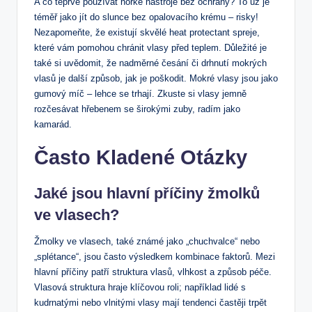
A‍ co teprve ‌používat⁢ horké nástroje ⁢bez ochrany?‌ To už je
téměř jako jít do ​slunce bez ‌opalovacího⁤ krému –⁢ risky!
Nezapomeňte,⁣ že existují skvělé heat​ protectant spreje,‌
které vám‌ pomohou​ chránit ​vlasy před teplem. Důležité je
také‌ si uvědomit, že nadměrné česání či ⁣drhnutí‌ mokrých
vlasů⁢ je další způsob, ⁣jak je poškodit. Mokré vlasy jsou jako
gumový‍ míč – lehce se ‌trhají. Zkuste‍ si vlasy jemně
⁢rozčesávat hřebenem se širokými ⁢zuby, ⁢radím jako
kamarád.
Často Kladené Otázky
Jaké jsou hlavní⁣ příčiny žmolků
ve vlasech?
Žmolky ve vlasech, také známé jako „chuchvalce“ nebo
„splétance“, jsou‌ často výsledkem​ kombinace faktorů. Mezi
hlavní příčiny patří struktura vlasů, vlhkost ⁣a způsob péče.
Vlasová struktura hraje ​klíčovou roli; například lidé s
kudrnatými nebo vlnitými vlasy mají tendenci častěji​ trpět