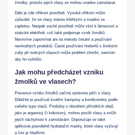
žmolky, protože jejich vlasy se mohou snadno​ zamotávat.
Dále je ⁢zde⁤ vlhkost prostředí. ‌Vysoká vlhkost může
způsobit, že se vlasy stanou ‌křehkými a snadno‌ se
zapletou. Naopak suché ⁤prostředí může ‍vést k lámavosti ‌a⁣
statické elektřině, což také podporuje vznik žmolků.⁢
Nesmíme zapomínat ani na metodu ​česání a ⁣používání⁢
nevhodných⁣ produktů. Časté⁣ používání hrebeňů s širokými
zuby při mokrých vlasech ⁣může problém zhoršit, namísto⁢
aby ho‍ vyřešilo.
Jak mohu předcházet vzniku
⁢žmolků ve vlasech?
Prevence vzniku žmolků začíná správnou⁤ péčí ⁣o ⁣vlasy.
⁤Důležité je ‌používat kvalitní šampony a kondicionéry podle
vašeho typu vlasů. Produkty s‌ obsahem ‌přírodních olejů,
jako je arganový či kokosový, mohou ​posílit vlasy⁤ a snížit
jejich náchylnost k zamotávání.​ Doporučuje ⁤se‍ také
aplikovat‌ pravidelně hydratační masky,⁢ které vlasy vyživují
a ‌činí je hladšími.