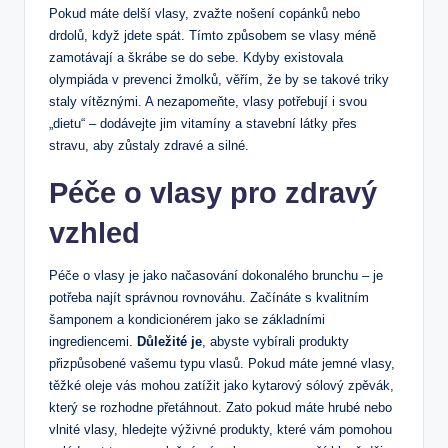
Pokud máte delší vlasy, zvažte ​nošení‌ copánků nebo
⁢drdolů, ⁢když jdete spát.‍ Tímto ‍způsobem se vlasy méně
zamotávají a škrábe ​se do sebe. Kdyby ⁤existovala
olympiáda v prevenci žmolků, věřím, že by se takové triky
staly vítěznými. A⁣ nezapomeňte, vlasy potřebují i svou
„dietu“ ‌– dodávejte jim vitamíny a stavební látky přes
stravu, aby‌ zůstaly zdravé a‌ silné.
Péče o vlasy ⁢pro zdravý​
vzhled
Péče o vlasy‍ je jako načasování​ dokonalého brunchu – ‌je
potřeba ‌najít správnou rovnováhu. ‍Začínáte ⁤s kvalitním‍
šamponem a kondicionérem jako se základními ​
ingrediencemi.‍
Důležité je
,⁢ abyste vybírali ‍produkty
přizpůsobené vašemu⁤ typu vlasů. Pokud máte ​jemné ⁣vlasy,
těžké ⁣oleje vás mohou zatížit⁣ jako kytarový sólový zpěvák,
který se rozhodne ⁢přetáhnout. Zato ⁤pokud máte hrubé nebo
vlnité vlasy, hledejte ​výživné ⁤produkty, ‍které vám pomohou