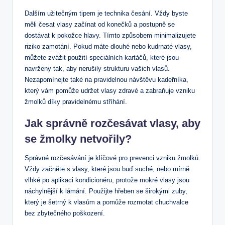
Dalším užitečným tipem⁣ je technika‌ česání. Vždy byste
měli ‍česat‍ vlasy⁤ začínat ‍od‌ konečků a postupně se
⁣dostávat k⁤ pokožce hlavy. Tímto způsobem‌ minimalizujete
riziko⁣ zamotání. Pokud máte dlouhé ⁣nebo kudrnaté vlasy,
můžete zvážit použití speciálních kartáčů,⁤ které⁤ jsou⁤
navrženy tak, ⁣aby nerušily ⁢strukturu vašich ⁤vlasů.
Nezapomínejte také⁢ na ‍pravidelnou návštěvu kadeřníka,
který vám pomůže udržet vlasy ‍zdravé a​ zabraňuje vzniku
žmolků díky pravidelnému stříhání.
Jak správně rozčesávat vlasy,⁢ aby
⁢se žmolky netvořily?
Správné rozčesávání je​ klíčové pro​ prevenci ⁣vzniku žmolků.
Vždy začněte s vlasy,​ které jsou buď suché, nebo mírně ​
vlhké po aplikaci kondicionéru, protože mokré ​vlasy jsou
náchylnější⁤ k ​lámání.⁤ Použijte hřeben se ​širokými⁤ zuby,
který je šetrný k ⁣vlasům a pomůže rozmotat chuchvalce
bez ‍zbytečného poškození.