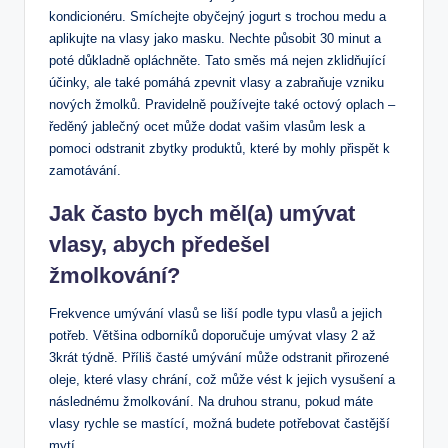
kondicionéru. Smíchejte obyčejný jogurt⁣ s trochou medu a
⁢aplikujte ​na ⁣vlasy jako masku.​ Nechte⁤ působit 30 ⁤minut a
poté důkladně opláchněte. Tato ‌směs‌ má nejen zklidňující
účinky, ale také pomáhá⁤ zpevnit vlasy a zabraňuje vzniku
nových žmolků.⁢ Pravidelně ⁣používejte také octový​ oplach –
ředěný jablečný ocet může dodat vašim vlasům ⁢lesk a
pomoci odstranit zbytky⁤ produktů, ‌které by mohly přispět k
zamotávání.
Jak často bych ⁣měl(a) umývat
⁤vlasy, abych ⁤předešel
⁢žmolkování?
Frekvence ‍umývání‍ vlasů‍ se​ liší podle typu vlasů​ a jejich
potřeb. Většina ⁣odborníků‍ doporučuje umývat vlasy⁤ 2 až
3krát týdně. Příliš časté​ umývání může‌ odstranit přirozené
oleje, které vlasy chrání, což může​ vést k ​jejich vysušení a
následnému žmolkování. Na druhou stranu, pokud máte
vlasy rychle se mastící, možná budete potřebovat častější
mytí.