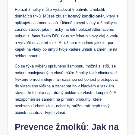
Porazit žmolky může‌ vyžadovat kreativitu a několik
domácích triků. Můžeš zkusit⁣
hotový ⁢kondicionér
,‍ který si
aplikuješ na‌ konce vlasů. Účinně zpevní vlasy ‌a ​žmolky ⁤se‌
začnou ztrácet ‌jako ⁤mráčky na letní obloze! Alternativně,
pokud jsi fanouškem‍ DIY, zkus smíchat ‍olivový olej‍ a⁤ vodu
a⁢ vytvořit si vlastní lesk. ​Ať už se rozhodneš ​jakkoli, pár⁢
kapek na ⁢vlasy po umytí tvoje kadeře uhladí a změní je na
hebkou hmotu.
Co se‍ týká⁤ výběru správného šamponu, možná zjistíš, že
nošení naolejovaných vlasů může žmolky⁣ také eliminovat!
⁣Některé přírodní‍ oleje mají úžasnou schopnost prostupovat
do vlasového vlákna ⁤a zanechat ‌ho ‌v hladkém a‍ lesklém
stavu. Je to jako ⁣najít ⁢drahý⁢ poklad ve vlastní koupelně! ‍A⁤
nezapomeň⁤ se ⁤zaměřit na přírodní produkty, které
neobsahují ⁤chemikálie, neboť ty⁤ můžou mít​ nepříznivý⁤
účinek na zdraví ⁢tvých vlasů.
Prevence žmolků: ​Jak na