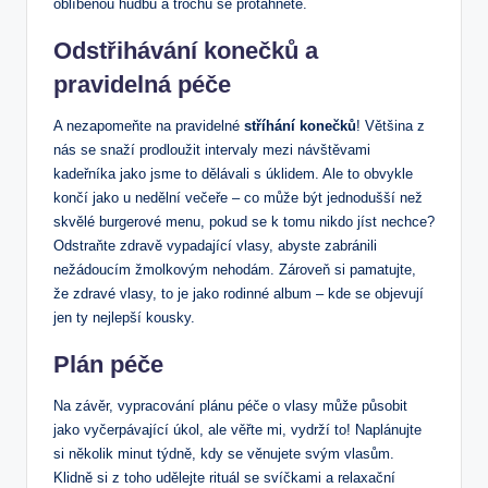
oblíbenou⁤ hudbu a trochu se protáhněte.
Odstřihávání konečků a
‌pravidelná péče
A nezapomeňte ⁤na pravidelné
stříhání konečků
! Většina z
nás⁢ se ‌snaží⁢ prodloužit intervaly mezi návštěvami
kadeřníka jako jsme to dělávali‌ s úklidem.⁢ Ale⁣ to obvykle
končí jako u nedělní ‌večeře – co může být jednodušší ⁤než
skvělé burgerové ⁢menu, pokud se‍ k⁢ tomu nikdo ⁤jíst nechce?
Odstraňte⁣ zdravě vypadající vlasy, abyste ‌zabránili
nežádoucím žmolkovým nehodám. Zároveň si pamatujte,
‌že zdravé vlasy, to ‍je jako rodinné album – kde⁢ se​ objevují‌
jen ty nejlepší ‍kousky.
Plán ​péče
Na závěr,‍ vypracování plánu péče o‌ vlasy může působit⁣
jako​ vyčerpávající úkol, ale věřte mi, vydrží to!⁢ Naplánujte
⁢si několik minut týdně, kdy⁢ se věnujete svým ⁢vlasům.
Klidně si z toho⁤ udělejte ‌rituál⁣ se svíčkami a ​relaxační