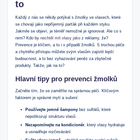
to
Každý ⁢z nás se⁤ někdy potýkal s žmolky ve vlasech, které⁣
se chovají jako nepříjemný parťák‌ při‍ každém styku.
Jakmile ​se objeví, je téměř nemožné⁢ je⁢ ignorovat. Ale‍ co s
nimi? Kdo ​by
nechtěl mít vlasy jako
⁣z reklamy, ⁤že?⁤
Prevence je ‍klíčem, a to i v případě žmolků. S‌ trochou péče
a⁣ chytrého přístupu můžete svým vlasům zajistit lepší
‍budoucnost, a ⁢to bez vyhazování​ peněz za zbytečné
produkty. Takže, jak na⁣ to?
Hlavní tipy pro ⁤prevenci žmolků
Začněte tím, že se zaměříte na ‍správnou péči. Klíčovým⁣
faktorem je správné mytí ‍a sušení:
Používejte jemné šampony
bez sulfátů, které
nepoškozují strukturu vlasů.
Nezapomínejte na kondicionér
, který vlasy hydratuje
a usnadňuje rozčesávání.