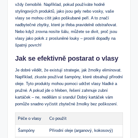
vždy ‍černobílé.⁢ Například, pokud používáte ⁢hodně
stylingových produktů,‌ jako ⁢jsou gely ‍nebo vosky, vaše‍
vlasy​ se mohou cítit jako ‍poškubané peří. A to značí⁤
nadbytečné zbytky, které ​je ⁣třeba pravidelně odstraňovat.⁢
Nebo když zrovna nosíte⁢ šálu,​ můžete ⁣se divit,​ proč jsou
vlasy ⁤jako‍ pokrk ​z⁣ prosluněné louky – prostě‌ dopadly na
špatný povrch!
Jak se efektivně postarat o​ vlasy
Je dobré vědět,‌ že existují strategie, jak⁤ žmolky ⁤eliminovat.
⁤Například, zkuste používat‍ šampóny, které ⁢obsahují přírodní
oleje.‍ Tyto produkty mohou‍ pomoci​ udržet vlasy hladké⁢ a
pružné.‌ A pokud⁤ jde o ⁤hřeben, řešení zahrnuje ‌zubní
kartáček –‌ ne, nedělám‍ si srandu! Dobrý kartáček vám
pomůže‌ snadno vyčistit⁣ zbytečné žmolky bez poškození.
Péče o vlasy
Co ⁣použít
Šampóny
Přírodní⁣ oleje (arganový, kokosový)