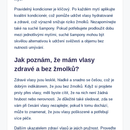
Pravidelný kondicioner je ‌klíčový. Po každém mytí ‍aplikujte
kvalitní ‌kondicionér, což pomůže udržet ⁤vlasy hydratované
a zdravé, což ‍výrazně snižuje⁣ riziko žmolků. Nezapomínejte
také⁤ na suché⁤ šampony.⁢ Pokud potřebujete ​prodloužit dobu⁤
mezi jednotlivými mytími, ‌suché šampony mohou být
skvělou alternativou k ⁤udržení svěžesti​ a ⁣objemu bez
nutnosti ‌umývání.‍
Jak ⁤poznám, ⁣že ‍mám vlasy
zdravé a bez žmolků?
Zdravé vlasy jsou lesklé, hladké a ‌snadno se češou, což je
dobrým indikátorem,⁤ že jsou bez⁤ žmolků. Když ‍si projdete ​
prsty přes vlasy, měli⁣ byste cítit, že‌ na nich není⁤ žádná
hrubost nebo ⁣nerovnosti. Je důležité také⁣ sledovat, zda se
vám ⁣při česání vlasy ⁣nezaplejte;⁢ pokud k tomu dochází,⁢
může​ to znamenat, ⁣že jsou vlasy poškozené ‍a potřebují
více ​péče.
Dalším ukazatelem‌ zdraví vlasů je jejich‌ pružnost. Proveďte