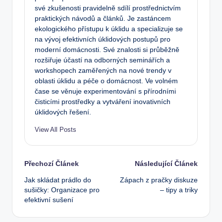
své zkušenosti pravidelně sdílí prostřednictvím
praktických návodů a článků. Je zastáncem
ekologického přístupu k úklidu a specializuje se
na vývoj efektivních úklidových postupů pro
moderní domácnosti. Své znalosti si průběžně
rozšiřuje účastí na odborných seminářích a
workshopech zaměřených na nové trendy v
oblasti úklidu a péče o domácnost. Ve volném
čase se věnuje experimentování s přírodními
čisticími prostředky a vytváření inovativních
úklidových řešení.
View All Posts
Post
Přechozí Článek
Následující Článek
Jak skládat prádlo do
Zápach z pračky diskuze
navigation
sušičky: Organizace pro
– tipy a triky
efektivní sušení