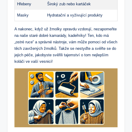
Hřebeny
Široký zub nebo ⁢kartáček
Masky
Hydratační ‌a vyživující produkty
A nakonec,‌ když už⁣ žmolky opravdu vzdorují, ⁣nezapomeňte⁢
na naše staré ‍dobré kamarády, kadeřníky! Ten, ⁢kdo⁤ má
„ostré ruce“ a správné nástroje, vám může pomoci ‌od všech
těch zavržených⁢ žmolků. Takže se nestyďte a svěřte se ‌do
‌jejich​ péče, jakobyste svěřili tajemství o​ tom nejlepším
koláči ​ve ⁢vaší⁢ vesnici!