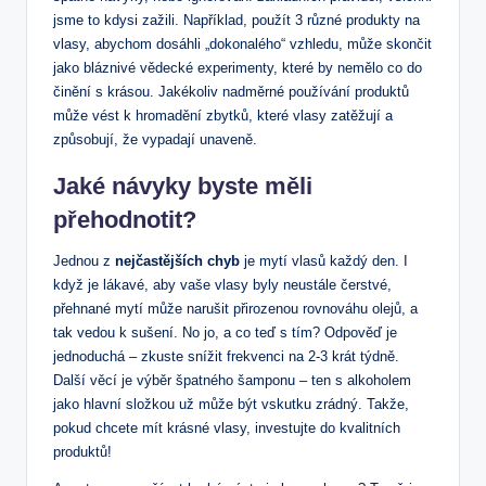
jsme to kdysi zažili. Například,⁣ použít 3 různé produkty na
vlasy,⁢ abychom dosáhli „dokonalého“ ​vzhledu, ‌může skončit
jako bláznivé‍ vědecké experimenty, které by‌ nemělo ‍co do
⁣činění s krásou. Jakékoliv nadměrné používání ​produktů
může‌ vést k hromadění ‌zbytků, ⁢které vlasy zatěžují a
⁣způsobují, že‌ vypadají⁣ unaveně.
Jaké návyky ​byste měli
přehodnotit?
Jednou ⁣z
nejčastějších ⁣chyb
je mytí⁣ vlasů každý den.‍ I
když je lákavé, aby⁤ vaše ‌vlasy byly neustále čerstvé,⁢
přehnané mytí může⁢ narušit přirozenou rovnováhu olejů, a
tak⁤ vedou k sušení. No jo, a co teď⁢ s ‌tím? Odpověď je
jednoduchá – zkuste snížit frekvenci na 2-3‍ krát týdně.
Další věcí​ je výběr ‌špatného šamponu –⁤ ten s ‍alkoholem
jako hlavní složkou už může být ⁤vskutku zrádný. Takže,
pokud chcete mít krásné vlasy, investujte do ⁣kvalitních
⁤produktů!