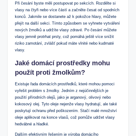
Při česání byste měli postupovat po sekcích. Rozdělte si
vlasy na čtyři⁢ nebo více částí‍ a začněte česat od spodních
konců. Jakmile se dostanete až k pokožce hlavy, můžete
‍přejít na další sekci. ​Tímto způsobem se vyhnete​ vytváření
nových‍ žmolků a udržíte vlasy zdravé. Po česání můžete⁣
vlasy jemně ‌protrhat prsty, což pomáhá ještě více⁣ snížit
riziko zamotání,​ zvlášť ⁢pokud máte vlnité nebo kudrnaté ​
vlasy.
Jaké domácí prostředky mohu​
použít proti ‍žmolkům?
Existuje ‍řada domácích prostředků, které mohou pomoci
vyřešit problém ⁣s ⁢žmolky. Jedním⁤ z nejúčinnějších je
použití⁣ přírodních olejů, jako⁤ je arganový, olivový nebo
kokosový olej.‍ Tyto oleje⁤ nejenže ⁤vlasy‍ hydratují, ale také⁣
poskytují⁤ ochranu ​před poškozením.⁢ Stačí malé množství
oleje aplikovat na konce vlasů, což pomůže udržet vlasy
hedvábné a hladké.
Dalším efektivním řešením je výroba domácího