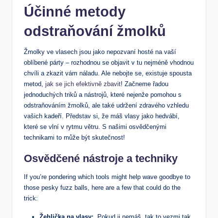
Účinné metody‍
odstraňování žmolků
Žmolky ve vlasech jsou ‌jako ⁢nepozvaní‍ hosté na ‌vaší
⁣oblíbené párty⁢ – rozhodnou se objavit ‍v tu nejméně vhodnou
chvíli a zkazit vám⁢ náladu. Ale nebojte ‌se, ⁢existuje spousta
metod,
jak se jich efektivně zbavit
! Začneme ​řadou
jednoduchých triků a nástrojů, které​ nejenže pomohou ‍s
odstraňováním žmolků, ale​ také‌ udržení zdravého vzhledu
vašich​ kadeří. Představ⁤ si, že máš vlasy jako hedvábí,
které se ⁣vlní v rytmu větru. ⁤S našimi ‌osvědčenými
technikami to může být skutečnost!
Osvědčené nástroje​ a‍ techniky
If you’re pondering which tools might help wave ‌goodbye to
those pesky ​fuzz balls,⁢ here are⁢ a few that could ​do the
trick:
Žehlička ⁢na vlasy:
⁣ Pokud ji nemáš, tak to vezmi tak,