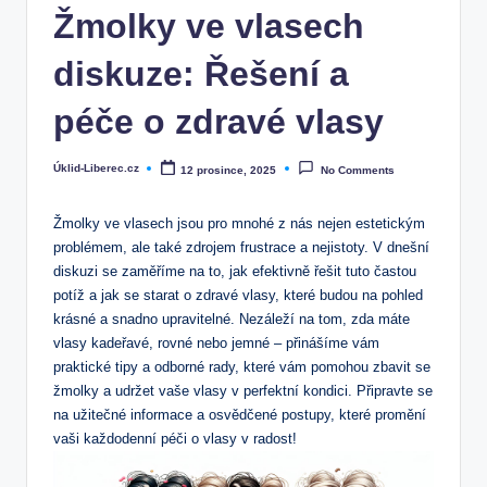
Žmolky ve vlasech
diskuze: Řešení a
péče o zdravé vlasy
Úklid-Liberec.cz
12 prosince, 2025
No Comments
Posted
by
Žmolky ve vlasech jsou pro mnohé z ⁤nás nejen estetickým‌
problémem,⁢ ale také zdrojem frustrace a nejistoty. ⁤V ⁢dnešní​
diskuzi se zaměříme na to, jak efektivně řešit tuto častou
⁢potíž a jak se starat o zdravé ‌vlasy, které budou na⁤ pohled
krásné a snadno upravitelné. Nezáleží⁣ na tom, zda máte
vlasy kadeřavé, ⁤rovné nebo jemné – přinášíme vám
praktické tipy a odborné rady, které vám⁣ pomohou zbavit se
žmolky a ⁢udržet vaše vlasy v perfektní kondici. Připravte se
na užitečné⁢ informace a osvědčené ⁣postupy, které​ promění
vaši každodenní péči⁣ o ‍vlasy v radost!